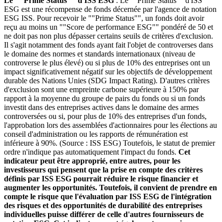
Le ""Prime Status"" d'ISS ESG
: Le ""Prime Status"" d'ISS
ESG est une récompense de fonds décernée par l'agence de notation
ESG ISS. Pour recevoir le ""Prime Status"", un fonds doit avoir
reçu au moins un ""Score de performance ESG"" pondéré de 50 et
ne doit pas non plus dépasser certains seuils de critères d'exclusion.
Il s'agit notamment des fonds ayant fait l'objet de controverses dans
le domaine des normes et standards internationaux (niveau de
controverse le plus élevé) ou si plus de 10% des entreprises ont un
impact significativement négatif sur les objectifs de développement
durable des Nations Unies (SDG Impact Rating). D'autres critères
d'exclusion sont une empreinte carbone supérieure à 150% par
rapport à la moyenne du groupe de pairs du fonds ou si un fonds
investit dans des entreprises actives dans le domaine des armes
controversées ou si, pour plus de 10% des entreprises d'un fonds,
l'approbation lors des assemblées d'actionnaires pour les élections au
conseil d'administration ou les rapports de rémunération est
inférieure à 90%. (Source : ISS ESG) Toutefois, le statut de premier
ordre n'indique pas automatiquement l'impact du fonds.
Cet
indicateur peut être approprié, entre autres, pour les
investisseurs qui pensent que la prise en compte des critères
définis par ISS ESG pourrait réduire le risque financier et
augmenter les opportunités. Toutefois, il convient de prendre en
compte le risque que l'évaluation par ISS ESG de l'intégration
des risques et des opportunités de durabilité des entreprises
individuelles puisse différer de celle d'autres fournisseurs de