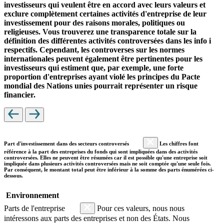
investisseurs qui veulent être en accord avec leurs valeurs et
exclure complètement certaines activités d'entreprise de leur
investissement pour des raisons morales, politiques ou
religieuses. Vous trouverez une transparence totale sur la
définition des différentes activités controversées dans les info i
respectifs. Cependant, les controverses sur les normes
internationales peuvent également être pertinentes pour les
investisseurs qui estiment que, par exemple, une forte
proportion d'entreprises ayant violé les principes du Pacte
mondial des Nations unies pourrait représenter un risque
financier.
Part d'investissement dans des secteurs controversés
Les chiffres font
référence à la part des entreprises du fonds qui sont impliquées dans des activités
controversées. Elles ne peuvent être résumées car il est possible qu'une entreprise soit
impliquée dans plusieurs activités controversées mais ne soit comptée qu'une seule fois.
Par conséquent, le montant total peut être inférieur à la somme des parts énumérées ci-
dessous.
Environnement
Parts de l'entreprise
Pour ces valeurs, nous nous
intéressons aux parts des entreprises et non des États. Nous