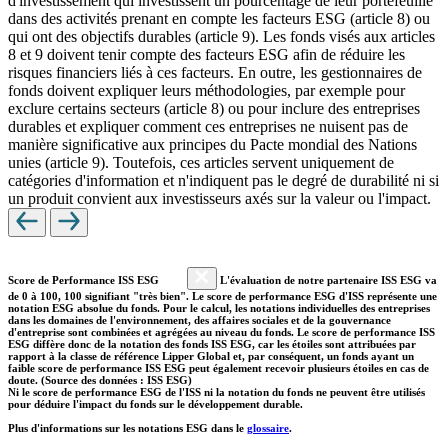
d'investissement qui investissent un pourcentage de leur portefeuille
dans des activités prenant en compte les facteurs ESG (article 8) ou
qui ont des objectifs durables (article 9). Les fonds visés aux articles
8 et 9 doivent tenir compte des facteurs ESG afin de réduire les
risques financiers liés à ces facteurs. En outre, les gestionnaires de
fonds doivent expliquer leurs méthodologies, par exemple pour
exclure certains secteurs (article 8) ou pour inclure des entreprises
durables et expliquer comment ces entreprises ne nuisent pas de
manière significative aux principes du Pacte mondial des Nations
unies (article 9). Toutefois, ces articles servent uniquement de
catégories d'information et n'indiquent pas le degré de durabilité ni si
un produit convient aux investisseurs axés sur la valeur ou l'impact.
Score de Performance ISS ESG
L'évaluation de notre partenaire ISS ESG va
de 0 à 100, 100 signifiant "très bien". Le score de performance ESG d'ISS représente une
notation ESG absolue du fonds. Pour le calcul, les notations individuelles des entreprises
dans les domaines de l'environnement, des affaires sociales et de la gouvernance
d'entreprise sont combinées et agrégées au niveau du fonds. Le score de performance ISS
ESG diffère donc de la notation des fonds ISS ESG, car les étoiles sont attribuées par
rapport à la classe de référence Lipper Global et, par conséquent, un fonds ayant un
faible score de performance ISS ESG peut également recevoir plusieurs étoiles en cas de
doute. (Source des données : ISS ESG)
Ni le score de performance ESG de l'ISS ni la notation du fonds ne peuvent être utilisés
pour déduire l'impact du fonds sur le développement durable.
Plus d'informations sur les notations ESG dans le
glossaire
.