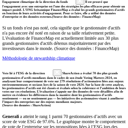
Engagement climatique de la direction du fonds
Il est prouvé que
l'engagement avec une entreprise est l'une des stratégies les plus efficaces pour obtenir un
impact positif. L'ONG britannique FinanceMap a évalué les grands gestionnaires d'actifs
en fonction de leurs activités d'engagement. Pour ce faire, elle a utilisé des données
d'entreprise et des données externes.(Source des données : FinanceMap)
Si un fonds n'est pas noté, cela signifie que le gestionnaire d'actifs
n'a pas encore été noté en raison de sa taille relativement petite.
L'évaluation de FinanceMap est actuellement limitée aux 30 plus
grands gestionnaires d'actifs détenus majoritairement par des
investisseurs dans le monde. (Source des données : FinanceMap)
Méthodologie de stewardship climatique
Vote lié à l’ESG de la direction
ShareAction a évalué 70 des plus grands
gestionnaires d’actifs mondiaux dans le cadre de son étude Voting Matters 2024, en
analysant leur comportement de vote sur 279 résolutions d’actionnaires liées aux enjeux
environnementaux et sociaux lors de la saison de vote 2024. Sur la base de cette analyse,
les gestionnaires d’actifs ont été classés et évalués selon la cohérence et l’ambition de leurs
votes sur ces résolutions. L’évaluation s’appuie sur des données de vote détaillées afin de
mettre en évidence les différences dans la manière dont les gestionnaires d’actifs
soutiennent — ou ne soutiennent pas — les initiatives des actionnaires visant à améliorer
l’impact des entreprises sur des enjeux mondiaux majeurs.
(Source des données : ShareAction)
Generali
a atteint le rang 1 parmi 70 gestionnaires d’actifs avec un
score de vote ESG de 97.6%. Le graphique montre le comportement
de vote de l’entreprise sur les propositions liées à l’ESG lors des