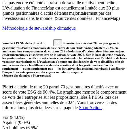
n'a pas encore été noté en raison de sa taille relativement petite.
L'évaluation de FinanceMap est actuellement limitée aux 30 plus
grands gestionnaires d'actifs détenus majoritairement par des
investisseurs dans le monde. (Source des données : FinanceMap)
Méthodologie de stewardship climatique
Vote lié à l’ESG de la direction
ShareAction a évalué 70 des plus grands
gestionnaires d’actifs mondiaux dans le cadre de son étude Voting Matters 2024, en
analysant leur comportement de vote sur 279 résolutions d’actionnaires liées aux enjeux
environnementaux et sociaux lors de la saison de vote 2024. Sur la base de cette analyse,
les gestionnaires d’actifs ont été classés et évalués selon la cohérence et l’ambition de leurs
votes sur ces résolutions. L’évaluation s’appuie sur des données de vote détaillées afin de
mettre en évidence les différences dans la manière dont les gestionnaires d’actifs
soutiennent — ou ne soutiennent pas — les initiatives des actionnaires visant à améliorer
l’impact des entreprises sur des enjeux mondiaux majeurs.
(Source des données : ShareAction)
Pictet
a atteint le rang 20 parmi 70 gestionnaires d’actifs avec un
score de vote ESG de 90.4%. Le graphique montre le comportement
de vote de l’entreprise sur les propositions liées à l’ESG lors des
assemblées générales annuelles de 2024. Vous trouverez ici des
informations plus détaillées sur la page de
ShareAction
.
For (84.6%)
Against (9.0%)
No holdings (6.5%)