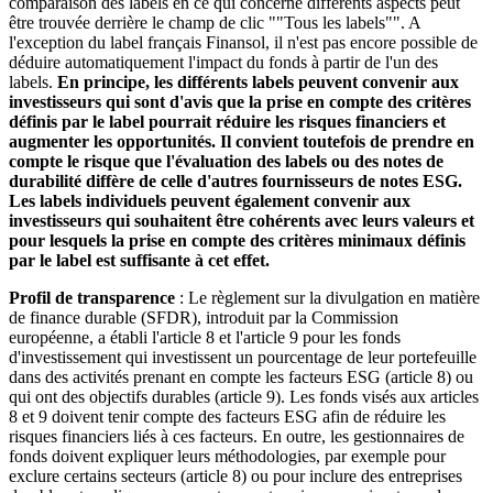
comparaison des labels en ce qui concerne différents aspects peut
être trouvée derrière le champ de clic ""Tous les labels"". A
l'exception du label français Finansol, il n'est pas encore possible de
déduire automatiquement l'impact du fonds à partir de l'un des
labels.
En principe, les différents labels peuvent convenir aux
investisseurs qui sont d'avis que la prise en compte des critères
définis par le label pourrait réduire les risques financiers et
augmenter les opportunités. Il convient toutefois de prendre en
compte le risque que l'évaluation des labels ou des notes de
durabilité diffère de celle d'autres fournisseurs de notes ESG.
Les labels individuels peuvent également convenir aux
investisseurs qui souhaitent être cohérents avec leurs valeurs et
pour lesquels la prise en compte des critères minimaux définis
par le label est suffisante à cet effet.
Profil de transparence
: Le règlement sur la divulgation en matière
de finance durable (SFDR), introduit par la Commission
européenne, a établi l'article 8 et l'article 9 pour les fonds
d'investissement qui investissent un pourcentage de leur portefeuille
dans des activités prenant en compte les facteurs ESG (article 8) ou
qui ont des objectifs durables (article 9). Les fonds visés aux articles
8 et 9 doivent tenir compte des facteurs ESG afin de réduire les
risques financiers liés à ces facteurs. En outre, les gestionnaires de
fonds doivent expliquer leurs méthodologies, par exemple pour
exclure certains secteurs (article 8) ou pour inclure des entreprises