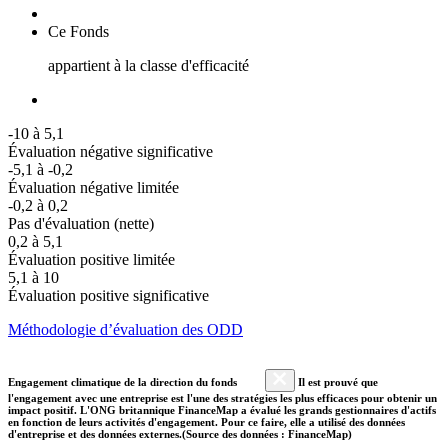
Ce Fonds
appartient à la classe d'efficacité
-10 à 5,1
Évaluation négative significative
-5,1 à -0,2
Évaluation négative limitée
-0,2 à 0,2
Pas d'évaluation (nette)
0,2 à 5,1
Évaluation positive limitée
5,1 à 10
Évaluation positive significative
Méthodologie d’évaluation des ODD
Engagement climatique de la direction du fonds
Il est prouvé que
l'engagement avec une entreprise est l'une des stratégies les plus efficaces pour obtenir un
impact positif. L'ONG britannique FinanceMap a évalué les grands gestionnaires d'actifs
en fonction de leurs activités d'engagement. Pour ce faire, elle a utilisé des données
d'entreprise et des données externes.(Source des données : FinanceMap)