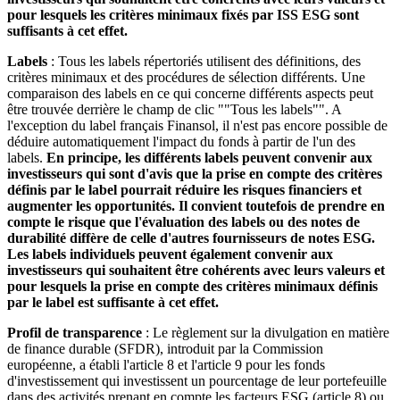
pour lesquels les critères minimaux fixés par ISS ESG sont
suffisants à cet effet.
Labels
: Tous les labels répertoriés utilisent des définitions, des
critères minimaux et des procédures de sélection différents. Une
comparaison des labels en ce qui concerne différents aspects peut
être trouvée derrière le champ de clic ""Tous les labels"". A
l'exception du label français Finansol, il n'est pas encore possible de
déduire automatiquement l'impact du fonds à partir de l'un des
labels.
En principe, les différents labels peuvent convenir aux
investisseurs qui sont d'avis que la prise en compte des critères
définis par le label pourrait réduire les risques financiers et
augmenter les opportunités. Il convient toutefois de prendre en
compte le risque que l'évaluation des labels ou des notes de
durabilité diffère de celle d'autres fournisseurs de notes ESG.
Les labels individuels peuvent également convenir aux
investisseurs qui souhaitent être cohérents avec leurs valeurs et
pour lesquels la prise en compte des critères minimaux définis
par le label est suffisante à cet effet.
Profil de transparence
: Le règlement sur la divulgation en matière
de finance durable (SFDR), introduit par la Commission
européenne, a établi l'article 8 et l'article 9 pour les fonds
d'investissement qui investissent un pourcentage de leur portefeuille
dans des activités prenant en compte les facteurs ESG (article 8) ou