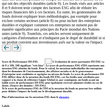
qui ont des objectifs durables (article 9). Les fonds visés aux articles
8 et 9 doivent tenir compte des facteurs ESG afin de réduire les
risques financiers liés à ces facteurs. En outre, les gestionnaires de
fonds doivent expliquer leurs méthodologies, par exemple pour
exclure certains secteurs (article 8) ou pour inclure des entreprises
durables et expliquer comment ces entreprises ne nuisent pas de
manière significative aux principes du Pacte mondial des Nations
unies (article 9). Toutefois, ces articles servent uniquement de
catégories d'information et n'indiquent pas le degré de durabilité ni si
un produit convient aux investisseurs axés sur la valeur ou l'impact.
Score de Performance ISS ESG
L'évaluation de notre partenaire ISS ESG va
de 0 à 100, 100 signifiant "très bien". Le score de performance ESG d'ISS représente une
notation ESG absolue du fonds. Pour le calcul, les notations individuelles des entreprises
dans les domaines de l'environnement, des affaires sociales et de la gouvernance
d'entreprise sont combinées et agrégées au niveau du fonds. Le score de performance ISS
ESG diffère donc de la notation des fonds ISS ESG, car les étoiles sont attribuées par
rapport à la classe de référence Lipper Global et, par conséquent, un fonds ayant un
faible score de performance ISS ESG peut également recevoir plusieurs étoiles en cas de
doute. (Source des données : ISS ESG)
Ni le score de performance ESG de l'ISS ni la notation du fonds ne peuvent être utilisés
pour déduire l'impact du fonds sur le développement durable.
Plus d'informations sur les notations ESG dans le
glossaire
.
Labels