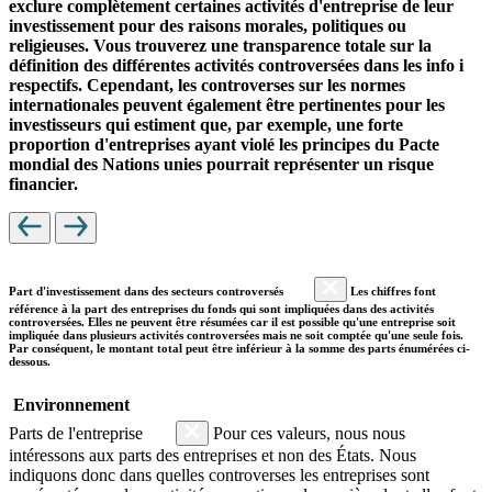
exclure complètement certaines activités d'entreprise de leur
investissement pour des raisons morales, politiques ou
religieuses. Vous trouverez une transparence totale sur la
définition des différentes activités controversées dans les info i
respectifs. Cependant, les controverses sur les normes
internationales peuvent également être pertinentes pour les
investisseurs qui estiment que, par exemple, une forte
proportion d'entreprises ayant violé les principes du Pacte
mondial des Nations unies pourrait représenter un risque
financier.
Part d'investissement dans des secteurs controversés
Les chiffres font
référence à la part des entreprises du fonds qui sont impliquées dans des activités
controversées. Elles ne peuvent être résumées car il est possible qu'une entreprise soit
impliquée dans plusieurs activités controversées mais ne soit comptée qu'une seule fois.
Par conséquent, le montant total peut être inférieur à la somme des parts énumérées ci-
dessous.
Environnement
Parts de l'entreprise
Pour ces valeurs, nous nous
intéressons aux parts des entreprises et non des États. Nous
indiquons donc dans quelles controverses les entreprises sont