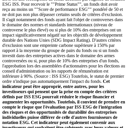
ESG ISS. Pour recevoir le ""Prime Status"", un fonds doit avoir
reçu au moins un ""Score de performance ESG"" pondéré de 50 et
ne doit pas non plus dépasser certains seuils de critères d'exclusion.
Il s'agit notamment des fonds ayant fait l'objet de controverses dans
le domaine des normes et standards internationaux (niveau de
controverse le plus élevé) ou si plus de 10% des entreprises ont un
impact significativement négatif sur les objectifs de développement
durable des Nations Unies (SDG Impact Rating). D'autres critères
d'exclusion sont une empreinte carbone supérieure à 150% par
rapport à la moyenne du groupe de pairs du fonds ou si un fonds
investit dans des entreprises actives dans le domaine des armes
controversées ou si, pour plus de 10% des entreprises d'un fonds,
l'approbation lors des assemblées d'actionnaires pour les élections au
conseil d'administration ou les rapports de rémunération est
inférieure à 90%. (Source : ISS ESG) Toutefois, le statut de premier
ordre n'indique pas automatiquement l'impact du fonds.
Cet
indicateur peut être approprié, entre autres, pour les
investisseurs qui pensent que la prise en compte des critères
définis par ISS ESG pourrait réduire le risque financier et
augmenter les opportunités. Toutefois, il convient de prendre en
compte le risque que l'évaluation par ISS ESG de l'intégration
des risques et des opportunités de durabilité des entreprises
individuelles puisse différer de celle d'autres fournisseurs de
notation ESG. Cet indicateur peut également convenir aux
investisseurs qui souhaitent être cohérents avec leurs valeurs et