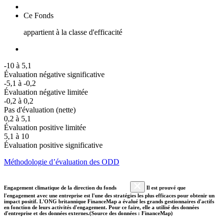
Ce Fonds
appartient à la classe d'efficacité
-10 à 5,1
Évaluation négative significative
-5,1 à -0,2
Évaluation négative limitée
-0,2 à 0,2
Pas d'évaluation (nette)
0,2 à 5,1
Évaluation positive limitée
5,1 à 10
Évaluation positive significative
Méthodologie d’évaluation des ODD
Engagement climatique de la direction du fonds
Il est prouvé que
l'engagement avec une entreprise est l'une des stratégies les plus efficaces pour obtenir un
impact positif. L'ONG britannique FinanceMap a évalué les grands gestionnaires d'actifs
en fonction de leurs activités d'engagement. Pour ce faire, elle a utilisé des données
d'entreprise et des données externes.(Source des données : FinanceMap)