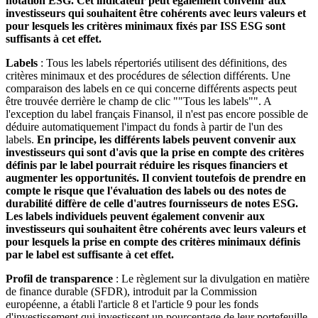
notation ESG. Cet indicateur peut également convenir aux
investisseurs qui souhaitent être cohérents avec leurs valeurs et
pour lesquels les critères minimaux fixés par ISS ESG sont
suffisants à cet effet.
Labels
: Tous les labels répertoriés utilisent des définitions, des
critères minimaux et des procédures de sélection différents. Une
comparaison des labels en ce qui concerne différents aspects peut
être trouvée derrière le champ de clic ""Tous les labels"". A
l'exception du label français Finansol, il n'est pas encore possible de
déduire automatiquement l'impact du fonds à partir de l'un des
labels.
En principe, les différents labels peuvent convenir aux
investisseurs qui sont d'avis que la prise en compte des critères
définis par le label pourrait réduire les risques financiers et
augmenter les opportunités. Il convient toutefois de prendre en
compte le risque que l'évaluation des labels ou des notes de
durabilité diffère de celle d'autres fournisseurs de notes ESG.
Les labels individuels peuvent également convenir aux
investisseurs qui souhaitent être cohérents avec leurs valeurs et
pour lesquels la prise en compte des critères minimaux définis
par le label est suffisante à cet effet.
Profil de transparence
: Le règlement sur la divulgation en matière
de finance durable (SFDR), introduit par la Commission
européenne, a établi l'article 8 et l'article 9 pour les fonds
d'investissement qui investissent un pourcentage de leur portefeuille