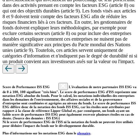
dans des activités prenant en compte les facteurs ESG (article 8) ou
qui ont des objectifs durables (article 9). Les fonds visés aux articles
8 et 9 doivent tenir compte des facteurs ESG afin de réduire les
risques financiers liés à ces facteurs. En outre, les gestionnaires de
fonds doivent expliquer leurs méthodologies, par exemple pour
exclure certains secteurs (article 8) ou pour inclure des entreprises
durables et expliquer comment ces entreprises ne nuisent pas de
manière significative aux principes du Pacte mondial des Nations
unies (article 9). Toutefois, ces articles servent uniquement de
catégories d'information et n'indiquent pas le degré de durabilité ni si
un produit convient aux investisseurs axés sur la valeur ou l'impact.
Score de Performance ISS ESG
L'évaluation de notre partenaire ISS ESG va
de 0 à 100, 100 signifiant "très bien". Le score de performance ESG d'ISS représente une
notation ESG absolue du fonds. Pour le calcul, les notations individuelles des entreprises
dans les domaines de l'environnement, des affaires sociales et de la gouvernance
d'entreprise sont combinées et agrégées au niveau du fonds. Le score de performance ISS
ESG diffère donc de la notation des fonds ISS ESG, car les étoiles sont attribuées par
rapport à la classe de référence Lipper Global et, par conséquent, un fonds ayant un
faible score de performance ISS ESG peut également recevoir plusieurs étoiles en cas de
doute. (Source des données : ISS ESG)
Ni le score de performance ESG de l'ISS ni la notation du fonds ne peuvent être utilisés
pour déduire l'impact du fonds sur le développement durable.
Plus d'informations sur les notations ESG dans le
glossaire
.