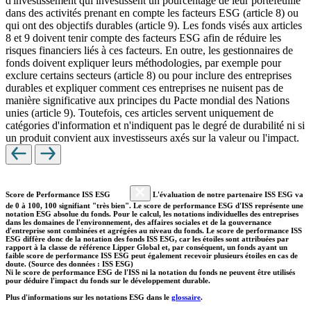
d'investissement qui investissent un pourcentage de leur portefeuille
dans des activités prenant en compte les facteurs ESG (article 8) ou
qui ont des objectifs durables (article 9). Les fonds visés aux articles
8 et 9 doivent tenir compte des facteurs ESG afin de réduire les
risques financiers liés à ces facteurs. En outre, les gestionnaires de
fonds doivent expliquer leurs méthodologies, par exemple pour
exclure certains secteurs (article 8) ou pour inclure des entreprises
durables et expliquer comment ces entreprises ne nuisent pas de
manière significative aux principes du Pacte mondial des Nations
unies (article 9). Toutefois, ces articles servent uniquement de
catégories d'information et n'indiquent pas le degré de durabilité ni si
un produit convient aux investisseurs axés sur la valeur ou l'impact.
Score de Performance ISS ESG
L'évaluation de notre partenaire ISS ESG va
de 0 à 100, 100 signifiant "très bien". Le score de performance ESG d'ISS représente une
notation ESG absolue du fonds. Pour le calcul, les notations individuelles des entreprises
dans les domaines de l'environnement, des affaires sociales et de la gouvernance
d'entreprise sont combinées et agrégées au niveau du fonds. Le score de performance ISS
ESG diffère donc de la notation des fonds ISS ESG, car les étoiles sont attribuées par
rapport à la classe de référence Lipper Global et, par conséquent, un fonds ayant un
faible score de performance ISS ESG peut également recevoir plusieurs étoiles en cas de
doute. (Source des données : ISS ESG)
Ni le score de performance ESG de l'ISS ni la notation du fonds ne peuvent être utilisés
pour déduire l'impact du fonds sur le développement durable.
Plus d'informations sur les notations ESG dans le
glossaire
.