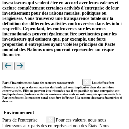
investisseurs qui veulent être en accord avec leurs valeurs et
exclure complètement certaines activités d'entreprise de leur
investissement pour des raisons morales, politiques ou
religieuses. Vous trouverez une transparence totale sur la
définition des différentes activités controversées dans les info i
respectifs. Cependant, les controverses sur les normes
internationales peuvent également être pertinentes pour les
investisseurs qui estiment que, par exemple, une forte
proportion d'entreprises ayant violé les principes du Pacte
mondial des Nations unies pourrait représenter un risque
financier.
Part d'investissement dans des secteurs controversés
Les chiffres font
référence à la part des entreprises du fonds qui sont impliquées dans des activités
controversées. Elles ne peuvent être résumées car il est possible qu'une entreprise soit
impliquée dans plusieurs activités controversées mais ne soit comptée qu'une seule fois.
Par conséquent, le montant total peut être inférieur à la somme des parts énumérées ci-
dessous.
Environnement
Parts de l'entreprise
Pour ces valeurs, nous nous
intéressons aux parts des entreprises et non des États. Nous