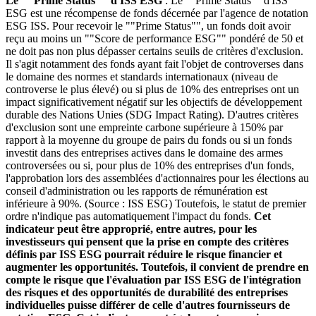
Le ""Prime Status"" d'ISS ESG
: Le ""Prime Status"" d'ISS
ESG est une récompense de fonds décernée par l'agence de notation
ESG ISS. Pour recevoir le ""Prime Status"", un fonds doit avoir
reçu au moins un ""Score de performance ESG"" pondéré de 50 et
ne doit pas non plus dépasser certains seuils de critères d'exclusion.
Il s'agit notamment des fonds ayant fait l'objet de controverses dans
le domaine des normes et standards internationaux (niveau de
controverse le plus élevé) ou si plus de 10% des entreprises ont un
impact significativement négatif sur les objectifs de développement
durable des Nations Unies (SDG Impact Rating). D'autres critères
d'exclusion sont une empreinte carbone supérieure à 150% par
rapport à la moyenne du groupe de pairs du fonds ou si un fonds
investit dans des entreprises actives dans le domaine des armes
controversées ou si, pour plus de 10% des entreprises d'un fonds,
l'approbation lors des assemblées d'actionnaires pour les élections au
conseil d'administration ou les rapports de rémunération est
inférieure à 90%. (Source : ISS ESG) Toutefois, le statut de premier
ordre n'indique pas automatiquement l'impact du fonds.
Cet
indicateur peut être approprié, entre autres, pour les
investisseurs qui pensent que la prise en compte des critères
définis par ISS ESG pourrait réduire le risque financier et
augmenter les opportunités. Toutefois, il convient de prendre en
compte le risque que l'évaluation par ISS ESG de l'intégration
des risques et des opportunités de durabilité des entreprises
individuelles puisse différer de celle d'autres fournisseurs de