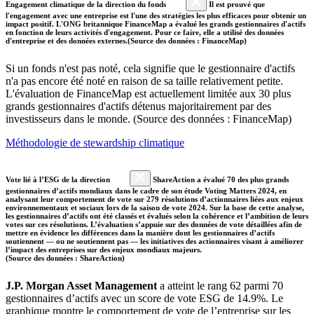
Engagement climatique de la direction du fonds
Il est prouvé que
l'engagement avec une entreprise est l'une des stratégies les plus efficaces pour obtenir un
impact positif. L'ONG britannique FinanceMap a évalué les grands gestionnaires d'actifs
en fonction de leurs activités d'engagement. Pour ce faire, elle a utilisé des données
d'entreprise et des données externes.(Source des données : FinanceMap)
Si un fonds n'est pas noté, cela signifie que le gestionnaire d'actifs
n'a pas encore été noté en raison de sa taille relativement petite.
L'évaluation de FinanceMap est actuellement limitée aux 30 plus
grands gestionnaires d'actifs détenus majoritairement par des
investisseurs dans le monde. (Source des données : FinanceMap)
Méthodologie de stewardship climatique
Vote lié à l’ESG de la direction
ShareAction a évalué 70 des plus grands
gestionnaires d’actifs mondiaux dans le cadre de son étude Voting Matters 2024, en
analysant leur comportement de vote sur 279 résolutions d’actionnaires liées aux enjeux
environnementaux et sociaux lors de la saison de vote 2024. Sur la base de cette analyse,
les gestionnaires d’actifs ont été classés et évalués selon la cohérence et l’ambition de leurs
votes sur ces résolutions. L’évaluation s’appuie sur des données de vote détaillées afin de
mettre en évidence les différences dans la manière dont les gestionnaires d’actifs
soutiennent — ou ne soutiennent pas — les initiatives des actionnaires visant à améliorer
l’impact des entreprises sur des enjeux mondiaux majeurs.
(Source des données : ShareAction)
J.P. Morgan Asset Management
a atteint le rang 62 parmi 70
gestionnaires d’actifs avec un score de vote ESG de 14.9%. Le
graphique montre le comportement de vote de l’entreprise sur les