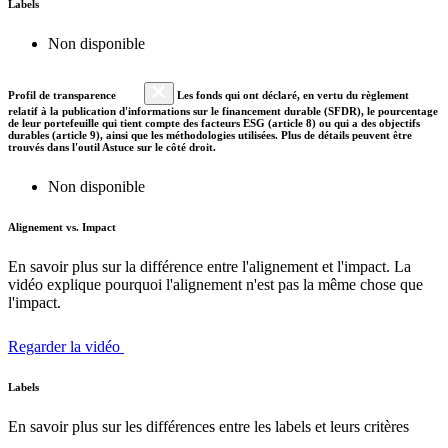
Labels
Non disponible
Profil de transparence
Les fonds qui ont déclaré, en vertu du règlement
relatif à la publication d'informations sur le financement durable (SFDR), le pourcentage
de leur portefeuille qui tient compte des facteurs ESG (article 8) ou qui a des objectifs
durables (article 9), ainsi que les méthodologies utilisées. Plus de détails peuvent être
trouvés dans l'outil Astuce sur le côté droit.
Non disponible
Alignement vs. Impact
En savoir plus sur la différence entre l'alignement et l'impact. La
vidéo explique pourquoi l'alignement n'est pas la même chose que
l'impact.
Regarder la vidéo
Labels
En savoir plus sur les différences entre les labels et leurs critères