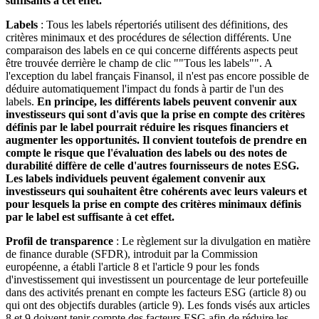
suffisants à cet effet.
Labels
: Tous les labels répertoriés utilisent des définitions, des
critères minimaux et des procédures de sélection différents. Une
comparaison des labels en ce qui concerne différents aspects peut
être trouvée derrière le champ de clic ""Tous les labels"". A
l'exception du label français Finansol, il n'est pas encore possible de
déduire automatiquement l'impact du fonds à partir de l'un des
labels.
En principe, les différents labels peuvent convenir aux
investisseurs qui sont d'avis que la prise en compte des critères
définis par le label pourrait réduire les risques financiers et
augmenter les opportunités. Il convient toutefois de prendre en
compte le risque que l'évaluation des labels ou des notes de
durabilité diffère de celle d'autres fournisseurs de notes ESG.
Les labels individuels peuvent également convenir aux
investisseurs qui souhaitent être cohérents avec leurs valeurs et
pour lesquels la prise en compte des critères minimaux définis
par le label est suffisante à cet effet.
Profil de transparence
: Le règlement sur la divulgation en matière
de finance durable (SFDR), introduit par la Commission
européenne, a établi l'article 8 et l'article 9 pour les fonds
d'investissement qui investissent un pourcentage de leur portefeuille
dans des activités prenant en compte les facteurs ESG (article 8) ou
qui ont des objectifs durables (article 9). Les fonds visés aux articles
8 et 9 doivent tenir compte des facteurs ESG afin de réduire les