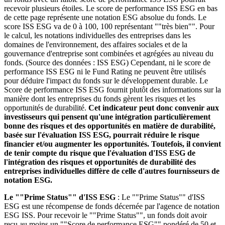
recevoir plusieurs étoiles. Le score de performance ISS ESG en bas
de cette page représente une notation ESG absolue du fonds. Le
score ISS ESG va de 0 à 100, 100 représentant ""très bien"". Pour
le calcul, les notations individuelles des entreprises dans les
domaines de l'environnement, des affaires sociales et de la
gouvernance d'entreprise sont combinées et agrégées au niveau du
fonds. (Source des données : ISS ESG) Cependant, ni le score de
performance ISS ESG ni le Fund Rating ne peuvent être utilisés
pour déduire l'impact du fonds sur le développement durable. Le
Score de performance ISS ESG fournit plutôt des informations sur la
manière dont les entreprises du fonds gèrent les risques et les
opportunités de durabilité.
Cet indicateur peut donc convenir aux
investisseurs qui pensent qu'une intégration particulièrement
bonne des risques et des opportunités en matière de durabilité,
basée sur l'évaluation ISS ESG, pourrait réduire le risque
financier et/ou augmenter les opportunités. Toutefois, il convient
de tenir compte du risque que l'évaluation d'ISS ESG de
l'intégration des risques et opportunités de durabilité des
entreprises individuelles diffère de celle d'autres fournisseurs de
notation ESG.
Le ""Prime Status"" d'ISS ESG
: Le ""Prime Status"" d'ISS
ESG est une récompense de fonds décernée par l'agence de notation
ESG ISS. Pour recevoir le ""Prime Status"", un fonds doit avoir
reçu au moins un ""Score de performance ESG"" pondéré de 50 et