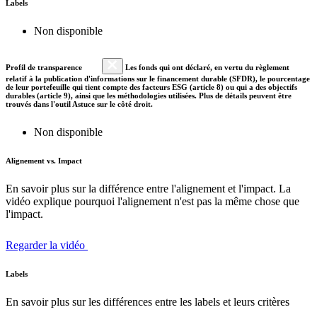
Labels
Non disponible
Profil de transparence
Les fonds qui ont déclaré, en vertu du règlement
relatif à la publication d'informations sur le financement durable (SFDR), le pourcentage
de leur portefeuille qui tient compte des facteurs ESG (article 8) ou qui a des objectifs
durables (article 9), ainsi que les méthodologies utilisées. Plus de détails peuvent être
trouvés dans l'outil Astuce sur le côté droit.
Non disponible
Alignement vs. Impact
En savoir plus sur la différence entre l'alignement et l'impact. La
vidéo explique pourquoi l'alignement n'est pas la même chose que
l'impact.
Regarder la vidéo
Labels
En savoir plus sur les différences entre les labels et leurs critères