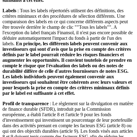
suffisants à cet effet.
Labels
: Tous les labels répertoriés utilisent des définitions, des
critères minimaux et des procédures de sélection différents. Une
comparaison des labels en ce qui concerne différents aspects peut
être trouvée derrière le champ de clic ""Tous les labels"". A
l'exception du label français Finansol, il n'est pas encore possible de
déduire automatiquement l'impact du fonds à partir de l'un des
labels.
En principe, les différents labels peuvent convenir aux
investisseurs qui sont d'avis que la prise en compte des critères
définis par le label pourrait réduire les risques financiers et
augmenter les opportunités. Il convient toutefois de prendre en
compte le risque que l'évaluation des labels ou des notes de
durabilité diffère de celle d'autres fournisseurs de notes ESG.
Les labels individuels peuvent également convenir aux
investisseurs qui souhaitent être cohérents avec leurs valeurs et
pour lesquels la prise en compte des critères minimaux définis
par le label est suffisante à cet effet.
Profil de transparence
: Le règlement sur la divulgation en matière
de finance durable (SFDR), introduit par la Commission
européenne, a établi l'article 8 et l'article 9 pour les fonds
d'investissement qui investissent un pourcentage de leur portefeuille
dans des activités prenant en compte les facteurs ESG (article 8) ou
qui ont des objectifs durables (article 9). Les fonds visés aux articles
8 et 9 doivent tenir compte des facteurs ESG afin de réduire les