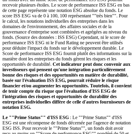
recevoir plusieurs étoiles. Le score de performance ISS ESG en bas
de cette page représente une notation ESG absolue du fonds. Le
score ISS ESG va de 0 à 100, 100 représentant ""très bien"". Pour
le calcul, les notations individuelles des entreprises dans les
domaines de l'environnement, des affaires sociales et de la
gouvernance d'entreprise sont combinées et agrégées au niveau du
fonds. (Source des données : ISS ESG) Cependant, ni le score de
performance ISS ESG ni le Fund Rating ne peuvent être utilisés
pour déduire l'impact du fonds sur le développement durable. Le
Score de performance ISS ESG fournit plutôt des informations sur la
manière dont les entreprises du fonds gèrent les risques et les
opportunités de durabilité.
Cet indicateur peut donc convenir aux
investisseurs qui pensent qu'une intégration particulièrement
bonne des risques et des opportunités en matière de durabilité,
basée sur l'évaluation ISS ESG, pourrait réduire le risque
financier et/ou augmenter les opportunités. Toutefois, il convient
de tenir compte du risque que l'évaluation d'ISS ESG de
l'intégration des risques et opportunités de durabilité des
entreprises individuelles diffère de celle d'autres fournisseurs de
notation ESG.
Le ""Prime Status"" d'ISS ESG
: Le ""Prime Status"" d'ISS
ESG est une récompense de fonds décernée par l'agence de notation
ESG ISS. Pour recevoir le ""Prime Status"", un fonds doit avoir
reçu au moins un ""Score de performance ESG"" pondéré de 50 et