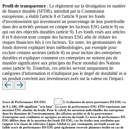
Profil de transparence
: Le règlement sur la divulgation en matière
de finance durable (SFDR), introduit par la Commission
européenne, a établi l'article 8 et l'article 9 pour les fonds
d'investissement qui investissent un pourcentage de leur portefeuille
dans des activités prenant en compte les facteurs ESG (article 8) ou
qui ont des objectifs durables (article 9). Les fonds visés aux articles
8 et 9 doivent tenir compte des facteurs ESG afin de réduire les
risques financiers liés à ces facteurs. En outre, les gestionnaires de
fonds doivent expliquer leurs méthodologies, par exemple pour
exclure certains secteurs (article 8) ou pour inclure des entreprises
durables et expliquer comment ces entreprises ne nuisent pas de
manière significative aux principes du Pacte mondial des Nations
unies (article 9). Toutefois, ces articles servent uniquement de
catégories d'information et n'indiquent pas le degré de durabilité ni si
un produit convient aux investisseurs axés sur la valeur ou l'impact.
Score de Performance ISS ESG
L'évaluation de notre partenaire ISS ESG va
de 0 à 100, 100 signifiant "très bien". Le score de performance ESG d'ISS représente une
notation ESG absolue du fonds. Pour le calcul, les notations individuelles des entreprises
dans les domaines de l'environnement, des affaires sociales et de la gouvernance
d'entreprise sont combinées et agrégées au niveau du fonds. Le score de performance ISS
ESG diffère donc de la notation des fonds ISS ESG, car les étoiles sont attribuées par
rapport à la classe de référence Lipper Global et, par conséquent, un fonds ayant un
faible score de performance ISS ESG peut également recevoir plusieurs étoiles en cas de