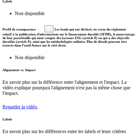
Labels
Non disponible
Profil de transparence
Les fonds qui ont déclaré, en vertu du règlement
relatif à la publication d'informations sur le financement durable (SFDR), le pourcentage
de leur portefeuille qui tient compte des facteurs ESG (article 8) ou qui a des objectifs
durables (article 9), ainsi que les méthodologies utilisées. Plus de détails peuvent être
trouvés dans l'outil Astuce sur le côté droit.
Non disponible
Alignement vs. Impact
En savoir plus sur la différence entre l'alignement et l'impact. La
vidéo explique pourquoi l'alignement n'est pas la même chose que
l'impact.
Regarder la vidéo
Labels
En savoir plus sur les différences entre les labels et leurs critères