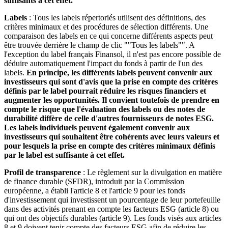
suffisants à cet effet.
Labels
: Tous les labels répertoriés utilisent des définitions, des
critères minimaux et des procédures de sélection différents. Une
comparaison des labels en ce qui concerne différents aspects peut
être trouvée derrière le champ de clic ""Tous les labels"". A
l'exception du label français Finansol, il n'est pas encore possible de
déduire automatiquement l'impact du fonds à partir de l'un des
labels.
En principe, les différents labels peuvent convenir aux
investisseurs qui sont d'avis que la prise en compte des critères
définis par le label pourrait réduire les risques financiers et
augmenter les opportunités. Il convient toutefois de prendre en
compte le risque que l'évaluation des labels ou des notes de
durabilité diffère de celle d'autres fournisseurs de notes ESG.
Les labels individuels peuvent également convenir aux
investisseurs qui souhaitent être cohérents avec leurs valeurs et
pour lesquels la prise en compte des critères minimaux définis
par le label est suffisante à cet effet.
Profil de transparence
: Le règlement sur la divulgation en matière
de finance durable (SFDR), introduit par la Commission
européenne, a établi l'article 8 et l'article 9 pour les fonds
d'investissement qui investissent un pourcentage de leur portefeuille
dans des activités prenant en compte les facteurs ESG (article 8) ou
qui ont des objectifs durables (article 9). Les fonds visés aux articles
8 et 9 doivent tenir compte des facteurs ESG afin de réduire les