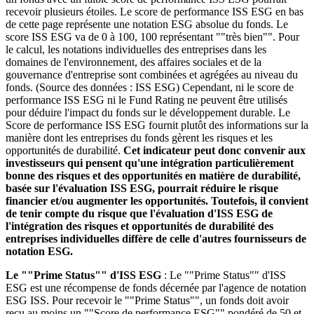
recevoir plusieurs étoiles. Le score de performance ISS ESG en bas
de cette page représente une notation ESG absolue du fonds. Le
score ISS ESG va de 0 à 100, 100 représentant ""très bien"". Pour
le calcul, les notations individuelles des entreprises dans les
domaines de l'environnement, des affaires sociales et de la
gouvernance d'entreprise sont combinées et agrégées au niveau du
fonds. (Source des données : ISS ESG) Cependant, ni le score de
performance ISS ESG ni le Fund Rating ne peuvent être utilisés
pour déduire l'impact du fonds sur le développement durable. Le
Score de performance ISS ESG fournit plutôt des informations sur la
manière dont les entreprises du fonds gèrent les risques et les
opportunités de durabilité.
Cet indicateur peut donc convenir aux
investisseurs qui pensent qu'une intégration particulièrement
bonne des risques et des opportunités en matière de durabilité,
basée sur l'évaluation ISS ESG, pourrait réduire le risque
financier et/ou augmenter les opportunités. Toutefois, il convient
de tenir compte du risque que l'évaluation d'ISS ESG de
l'intégration des risques et opportunités de durabilité des
entreprises individuelles diffère de celle d'autres fournisseurs de
notation ESG.
Le ""Prime Status"" d'ISS ESG
: Le ""Prime Status"" d'ISS
ESG est une récompense de fonds décernée par l'agence de notation
ESG ISS. Pour recevoir le ""Prime Status"", un fonds doit avoir
reçu au moins un ""Score de performance ESG"" pondéré de 50 et