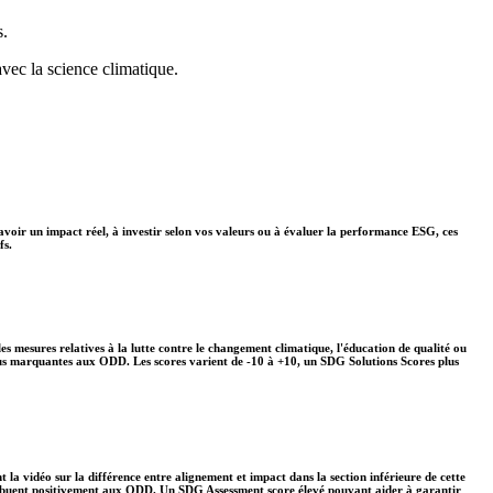
s.
avec la science climatique.
avoir un impact réel, à investir selon vos valeurs ou à évaluer la performance ESG, ces
fs.
s mesures relatives à la lutte contre le changement climatique, l'éducation de qualité ou
plus marquantes aux ODD. Les scores varient de -10 à +10, un SDG Solutions Scores plus
 la vidéo sur la différence entre alignement et impact dans la section inférieure de cette
ontribuent positivement aux ODD. Un SDG Assessment score élevé pouvant aider à garantir