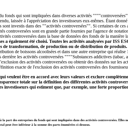
 du fonds qui sont impliquées dans diverses activités """"controversées""
entendu, laissée à l'appréciation des investisseurs eux-mêmes. Étant donn
ds sont investis dans des ""activités controversées"". Si certaines de ce
és controversées sont en grande partie fournies par l'agence de notatio
tivités controversées dans la base de données des fonds de la manière la 
ises a également été choisi. Toutes les activités analysées par ISS E
ces de transformation, de production ou de distribution de produits
stribution de boissons alcoolisées et dans une autre entreprise qui réali
s derrière les activités controversées """"Substances addictives (tabac, 
'exclusion des activités controversées ou obtenir des données sur les act
finition exacte de l'exclusion des activités controversées des fournisseu
qui veulent être en accord avec leurs valeurs et exclure complètemen
parence totale sur la définition des différentes activités controvers
s investisseurs qui estiment que, par exemple, une forte proportion
à la part des entreprises du fonds qui sont impliquées dans des activités controversées. Elles n
otal peut être inférieur à la somme des parts énumérées ci-dessous.