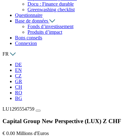
Docu : Finance durable
Greenwashing checklist
Questionnaire
Base de données
Fonds d’investissement
Produits d’impact
Bons conseils
Connexion
FR
DE
EN
CZ
GR
CH
RO
BG
LU1295554759
Capital Group New Perspective (LUX) Z CHF
€ 0.00 Millions d'Euros