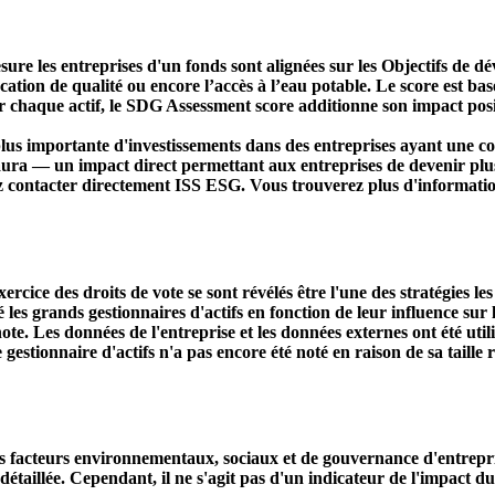
ure les entreprises d'un fonds sont alignées sur les Objectifs de 
ducation de qualité ou encore l’accès à l’eau potable. Le score est
r chaque actif, le SDG Assessment score additionne son impact positi
s importante d'investissements dans des entreprises ayant une co
aura — un impact direct permettant aux entreprises de devenir plu
ez contacter directement ISS ESG. Vous trouverez plus d'informatio
ercice des droits de vote se sont révélés être l'une des stratégies le
s grands gestionnaires d'actifs en fonction de leur influence sur le
ote. Les données de l'entreprise et les données externes ont été util
le gestionnaire d'actifs n'a pas encore été noté en raison de sa taille 
acteurs environnementaux, sociaux et de gouvernance d'entreprise. 
étaillée. Cependant, il ne s'agit pas d'un indicateur de l'impact d