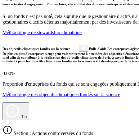
leurs activités d'engagement. Pour ce faire, elle a utilisé des données d'entreprise et des 
Si un fonds n'est pas noté, cela signifie que le gestionnaire d'actifs n
gestionnaires d'actifs détenus majoritairement par des investisseurs 
Méthodologie de stewardship climatique
Des objectifs climatiques fondés sur la science
Bulle d'aide Les entreprises agiss
De plus en plus d'entreprises s'engagent volontairement à atteindre des objectifs d'émissions
tard afin de contribuer à la réalisation des objectifs climatiques de Paris, à savoir limiter
utilisée ici pour les objectifs climatiques fondés sur la science a été développée par la Scien
0.00%
Proportion d'entreprises du fonds qui se sont engagées publiquement à a
Méthodologie des objectifs climatiques fondés sur la science
Tip
Section : Actions controversées du fonds