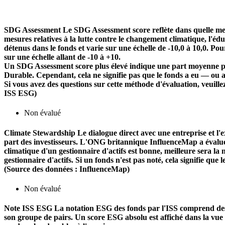
SDG Assessment
Le SDG Assessment score reflète dans quelle mes
mesures relatives à la lutte contre le changement climatique, l'é
détenus dans le fonds et varie sur une échelle de -10,0 à 10,0. Pou
sur une échelle allant de -10 à +10.
Un SDG Assessment score plus élevé indique une part moyenne plu
Durable. Cependant, cela ne signifie pas que le fonds a eu — ou 
Si vous avez des questions sur cette méthode d'évaluation, veuill
ISS ESG)
Non évalué
Climate Stewardship
Le dialogue direct avec une entreprise et l'ex
part des investisseurs. L'ONG britannique InfluenceMap a évalué le
climatique d'un gestionnaire d'actifs est bonne, meilleure sera la n
gestionnaire d'actifs. Si un fonds n'est pas noté, cela signifie que 
(Source des données : InfluenceMap)
Non évalué
Note ISS ESG
La notation ESG des fonds par l'ISS comprend des f
son groupe de pairs. Un score ESG absolu est affiché dans la vue d