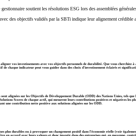
 gestionnaire soutient les résolutions ESG lors des assemblées générale
 avec des objectifs validés par la SBTi indique leur alignement crédible 
aligner vos investissements avec vos objectifs personnels de durabilité. Que vous cherchiez à 
if de chaque indicateur peut vous guider dans des choix d'investissement éclairés et significati
 sont alignées sur les Objectifs de Développement Durable (ODD) des Nations Unies, tels que le
lutions Scores de chaque actif, qui mesurent leurs contributions positives et négatives les 
nt une contribution nette positive aux solutions alignées sur les ODD.
ises plus durables ou à provoquer un changement positif dans l'économie réelle (voir également
nt être en accord avec leurs valeurs et donc investir dans des entreprises qui, en moyenne, c