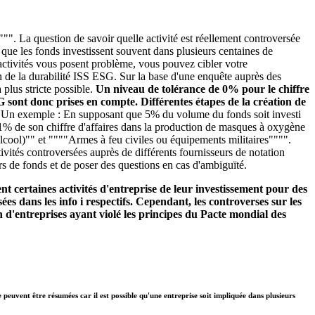
"". La question de savoir quelle activité est réellement controversée
é que les fonds investissent souvent dans plusieurs centaines de
s activités vous posent problème, vous pouvez cibler votre
n de la durabilité ISS ESG. Sur la base d'une enquête auprès des
plus stricte possible.
Un niveau de tolérance de 0% pour le chiffre
SG sont donc prises en compte. Différentes étapes de la création de
.
Un exemple : En supposant que 5% du volume du fonds soit investi
se 1% de son chiffre d'affaires dans la production de masques à oxygène
alcool)"" et """"Armes à feu civiles ou équipements militaires"""".
ivités controversées auprès de différents fournisseurs de notation
rs de fonds et de poser des questions en cas d'ambiguïté.
t certaines activités d'entreprise de leur investissement pour des
ées dans les info i respectifs. Cependant, les controverses sur les
 d'entreprises ayant violé les principes du Pacte mondial des
e peuvent être résumées car il est possible qu'une entreprise soit impliquée dans plusieurs