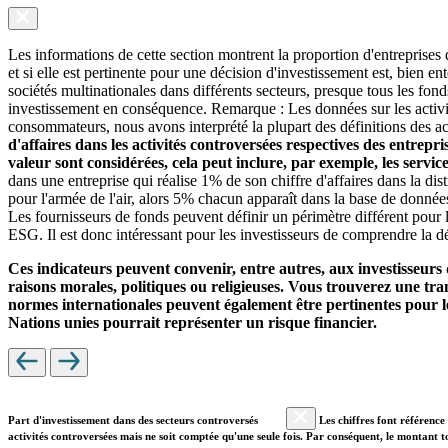
Les informations de cette section montrent la proportion d'entreprises
et si elle est pertinente pour une décision d'investissement est, bien 
sociétés multinationales dans différents secteurs, presque tous les fon
investissement en conséquence. Remarque : Les données sur les activit
consommateurs, nous avons interprété la plupart des définitions des ac
d'affaires dans les activités controversées respectives des entrepr
valeur sont considérées, cela peut inclure, par exemple, les servi
dans une entreprise qui réalise 1% de son chiffre d'affaires dans la di
pour l'armée de l'air, alors 5% chacun apparaît dans la base de donnée
Les fournisseurs de fonds peuvent définir un périmètre différent pour l
ESG. Il est donc intéressant pour les investisseurs de comprendre la dé
Ces indicateurs peuvent convenir, entre autres, aux investisseurs 
raisons morales, politiques ou religieuses. Vous trouverez une trans
normes internationales peuvent également être pertinentes pour le
Nations unies pourrait représenter un risque financier.
Part d'investissement dans des secteurs controversés
Les chiffres font référence 
activités controversées mais ne soit comptée qu'une seule fois. Par conséquent, le montant t