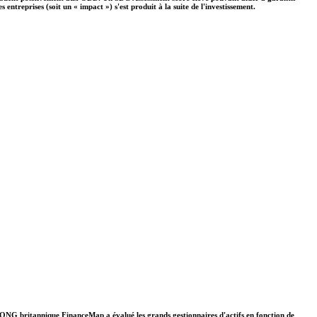
ntreprises (soit un « impact ») s'est produit à la suite de l'investissement.
. L'ONG britannique FinanceMap a évalué les grands gestionnaires d'actifs en fonction de