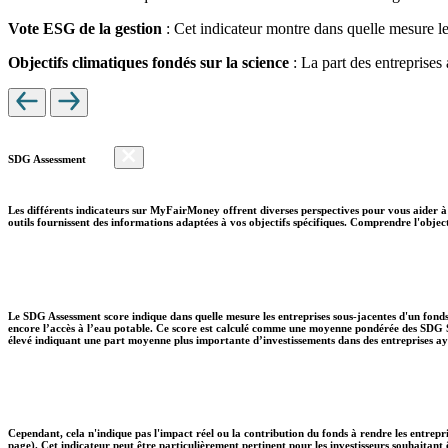
Vote ESG de la gestion
: Cet indicateur montre dans quelle mesure le
Objectifs climatiques fondés sur la science
: La part des entreprises
SDG Assessment
Les différents indicateurs sur MyFairMoney offrent diverses perspectives pour vous aider à 
outils fournissent des informations adaptées à vos objectifs spécifiques. Comprendre l'object
Le SDG Assessment score indique dans quelle mesure les entreprises sous-jacentes d'un fonds
encore l’accès à l’eau potable. Ce score est calculé comme une moyenne pondérée des SDG So
élevé indiquant une part moyenne plus importante d’investissements dans des entreprises aya
Cependant, cela n'indique pas l'impact réel ou la contribution du fonds à rendre les entrepr
page). Cet indicateur peut être particulièrement pertinent pour les investisseurs souhaita