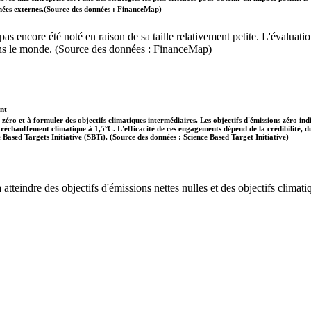
données externes.(Source des données : FinanceMap)
'a pas encore été noté en raison de sa taille relativement petite. L'évalu
dans le monde. (Source des données : FinanceMap)
ent
 zéro et à formuler des objectifs climatiques intermédiaires. Les objectifs d'émissions zéro in
 le réchauffement climatique à 1,5°C. L'efficacité de ces engagements dépend de la crédibilité,
ce Based Targets Initiative (SBTi). (Source des données : Science Based Target Initiative)
tteindre des objectifs d'émissions nettes nulles et des objectifs climatiq