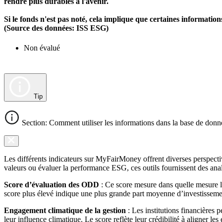
rendre plus durables à l'avenir.
Si le fonds n'est pas noté, cela implique que certaines informat
(Source des données: ISS ESG)
Non évalué
Tip
Section: Comment utiliser les informations dans la base de donn
Les différents indicateurs sur MyFairMoney offrent diverses perspectiv
valeurs ou évaluer la performance ESG, ces outils fournissent des anal
Score d’évaluation des ODD
: Ce score mesure dans quelle mesure l
score plus élevé indique une plus grande part moyenne d’investissemen
Engagement climatique de la gestion
: Les institutions financières 
leur influence climatique. Le score reflète leur crédibilité à aligner le