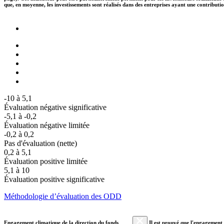
que, en moyenne, les investissements sont réalisés dans des entreprises ayant une contributi
-10 à 5,1
Évaluation négative significative
-5,1 à -0,2
Évaluation négative limitée
-0,2 à 0,2
Pas d'évaluation (nette)
0,2 à 5,1
Évaluation positive limitée
5,1 à 10
Évaluation positive significative
Méthodologie d’évaluation des ODD
Engagement climatique de la direction du fonds
Il est prouvé que l'engagement a