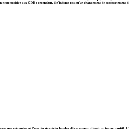
on nette positive aux ODD ; cependant, il n'indique pas qu'un changement de comportement des e
vec une entreprise est l'une des stratégies les plus efficaces pour obtenir un impact positif