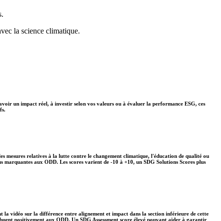
s.
avec la science climatique.
avoir un impact réel, à investir selon vos valeurs ou à évaluer la performance ESG, ces
fs.
s mesures relatives à la lutte contre le changement climatique, l'éducation de qualité ou
plus marquantes aux ODD. Les scores varient de -10 à +10, un SDG Solutions Scores plus
 la vidéo sur la différence entre alignement et impact dans la section inférieure de cette
ontribuent positivement aux ODD. Un SDG Assessment score élevé pouvant aider à garantir