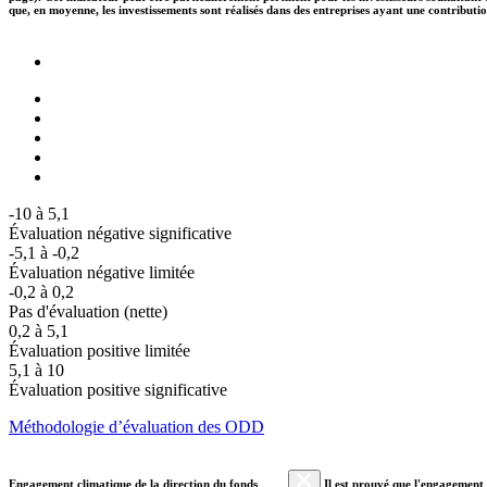
que, en moyenne, les investissements sont réalisés dans des entreprises ayant une contributi
-10 à 5,1
Évaluation négative significative
-5,1 à -0,2
Évaluation négative limitée
-0,2 à 0,2
Pas d'évaluation (nette)
0,2 à 5,1
Évaluation positive limitée
5,1 à 10
Évaluation positive significative
Méthodologie d’évaluation des ODD
Engagement climatique de la direction du fonds
Il est prouvé que l'engagement a