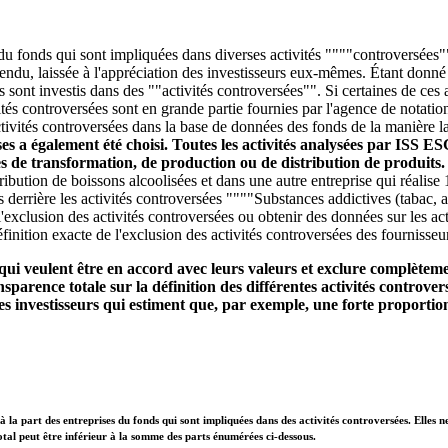
 du fonds qui sont impliquées dans diverses activités """"controversées""
entendu, laissée à l'appréciation des investisseurs eux-mêmes. Étant donn
ds sont investis dans des ""activités controversées"". Si certaines de ce
és controversées sont en grande partie fournies par l'agence de notatio
tivités controversées dans la base de données des fonds de la manière la 
ises a également été choisi. Toutes les activités analysées par ISS E
ces de transformation, de production ou de distribution de produits
stribution de boissons alcoolisées et dans une autre entreprise qui réali
s derrière les activités controversées """"Substances addictives (tabac, 
'exclusion des activités controversées ou obtenir des données sur les act
finition exacte de l'exclusion des activités controversées des fournisseu
qui veulent être en accord avec leurs valeurs et exclure complètemen
parence totale sur la définition des différentes activités controvers
s investisseurs qui estiment que, par exemple, une forte proportion
à la part des entreprises du fonds qui sont impliquées dans des activités controversées. Elles n
otal peut être inférieur à la somme des parts énumérées ci-dessous.