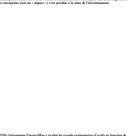
ntreprises (soit un « impact ») s'est produit à la suite de l'investissement.
. L'ONG britannique FinanceMap a évalué les grands gestionnaires d'actifs en fonction de