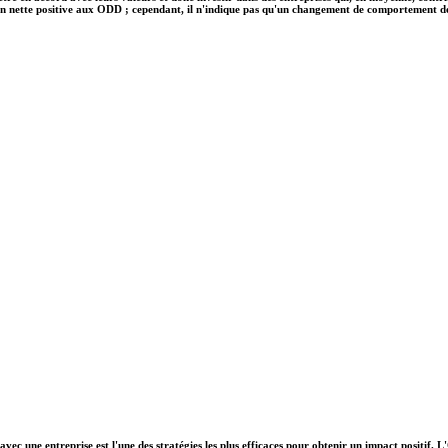
on nette positive aux ODD ; cependant, il n'indique pas qu'un changement de comportement des e
vec une entreprise est l'une des stratégies les plus efficaces pour obtenir un impact positif