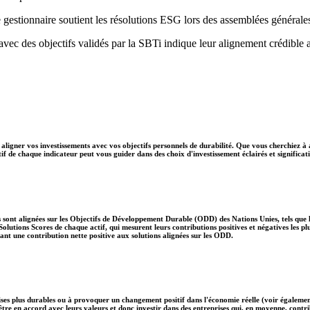
 gestionnaire soutient les résolutions ESG lors des assemblées générale
 avec des objectifs validés par la SBTi indique leur alignement crédible 
aligner vos investissements avec vos objectifs personnels de durabilité. Que vous cherchiez à 
if de chaque indicateur peut vous guider dans des choix d'investissement éclairés et significati
 sont alignées sur les Objectifs de Développement Durable (ODD) des Nations Unies, tels que le
lutions Scores de chaque actif, qui mesurent leurs contributions positives et négatives les 
nt une contribution nette positive aux solutions alignées sur les ODD.
ises plus durables ou à provoquer un changement positif dans l'économie réelle (voir également
nt être en accord avec leurs valeurs et donc investir dans des entreprises qui, en moyenne, c