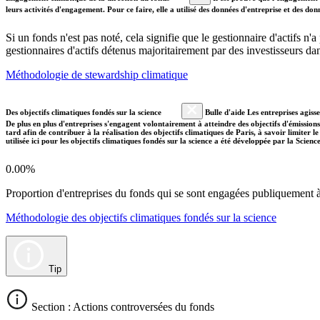
leurs activités d'engagement. Pour ce faire, elle a utilisé des données d'entreprise et des 
Si un fonds n'est pas noté, cela signifie que le gestionnaire d'actifs n
gestionnaires d'actifs détenus majoritairement par des investisseurs 
Méthodologie de stewardship climatique
Des objectifs climatiques fondés sur la science
Bulle d'aide Les entreprises agiss
De plus en plus d'entreprises s'engagent volontairement à atteindre des objectifs d'émissions
tard afin de contribuer à la réalisation des objectifs climatiques de Paris, à savoir limiter
utilisée ici pour les objectifs climatiques fondés sur la science a été développée par la Scien
0.00%
Proportion d'entreprises du fonds qui se sont engagées publiquement à a
Méthodologie des objectifs climatiques fondés sur la science
Tip
Section : Actions controversées du fonds