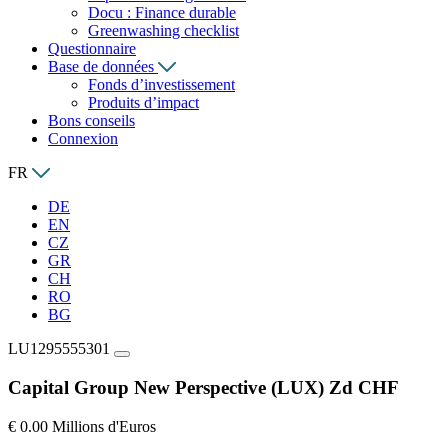
Docu : Finance durable
Greenwashing checklist
Questionnaire
Base de données
Fonds d’investissement
Produits d’impact
Bons conseils
Connexion
FR
DE
EN
CZ
GR
CH
RO
BG
LU1295555301
Capital Group New Perspective (LUX) Zd CHF
€ 0.00 Millions d'Euros