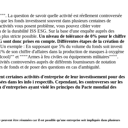
"". La question de savoir quelle activité est réellement controversée
é que les fonds investissent souvent dans plusieurs centaines de
s activités vous posent problème, vous pouvez cibler votre
n de la durabilité ISS ESG. Sur la base d'une enquête auprès des
plus stricte possible.
Un niveau de tolérance de 0% pour le chiffre
SG sont donc prises en compte. Différentes étapes de la création de
.
Un exemple : En supposant que 5% du volume du fonds soit investi
se 1% de son chiffre d'affaires dans la production de masques à oxygène
alcool)"" et """"Armes à feu civiles ou équipements militaires"""".
ivités controversées auprès de différents fournisseurs de notation
rs de fonds et de poser des questions en cas d'ambiguïté.
t certaines activités d'entreprise de leur investissement pour des
ées dans les info i respectifs. Cependant, les controverses sur les
 d'entreprises ayant violé les principes du Pacte mondial des
e peuvent être résumées car il est possible qu'une entreprise soit impliquée dans plusieurs