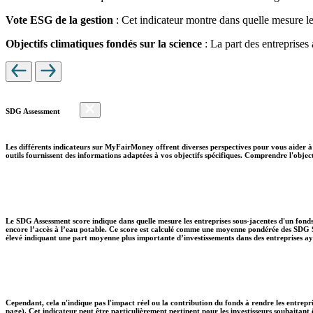
Vote ESG de la gestion
: Cet indicateur montre dans quelle mesure le
Objectifs climatiques fondés sur la science
: La part des entreprises
SDG Assessment
Les différents indicateurs sur MyFairMoney offrent diverses perspectives pour vous aider à 
outils fournissent des informations adaptées à vos objectifs spécifiques. Comprendre l'object
Le SDG Assessment score indique dans quelle mesure les entreprises sous-jacentes d'un fonds
encore l’accès à l’eau potable. Ce score est calculé comme une moyenne pondérée des SDG So
élevé indiquant une part moyenne plus importante d’investissements dans des entreprises aya
Cependant, cela n'indique pas l'impact réel ou la contribution du fonds à rendre les entrepr
page). Cet indicateur peut être particulièrement pertinent pour les investisseurs souhaita