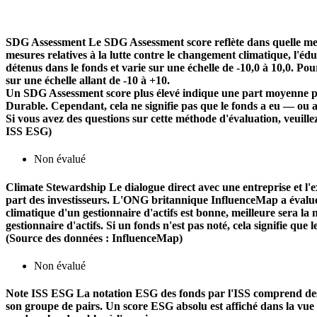
SDG Assessment
Le SDG Assessment score reflète dans quelle mes
mesures relatives à la lutte contre le changement climatique, l'é
détenus dans le fonds et varie sur une échelle de -10,0 à 10,0. Pou
sur une échelle allant de -10 à +10.
Un SDG Assessment score plus élevé indique une part moyenne plu
Durable. Cependant, cela ne signifie pas que le fonds a eu — ou 
Si vous avez des questions sur cette méthode d'évaluation, veuill
ISS ESG)
Non évalué
Climate Stewardship
Le dialogue direct avec une entreprise et l'ex
part des investisseurs. L'ONG britannique InfluenceMap a évalué le
climatique d'un gestionnaire d'actifs est bonne, meilleure sera la n
gestionnaire d'actifs. Si un fonds n'est pas noté, cela signifie que 
(Source des données : InfluenceMap)
Non évalué
Note ISS ESG
La notation ESG des fonds par l'ISS comprend des f
son groupe de pairs. Un score ESG absolu est affiché dans la vue d