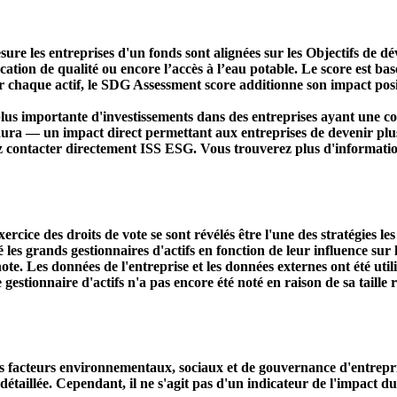
ure les entreprises d'un fonds sont alignées sur les Objectifs de 
ducation de qualité ou encore l’accès à l’eau potable. Le score est
r chaque actif, le SDG Assessment score additionne son impact positi
s importante d'investissements dans des entreprises ayant une co
aura — un impact direct permettant aux entreprises de devenir plu
ez contacter directement ISS ESG. Vous trouverez plus d'informatio
ercice des droits de vote se sont révélés être l'une des stratégies le
s grands gestionnaires d'actifs en fonction de leur influence sur le
ote. Les données de l'entreprise et les données externes ont été util
le gestionnaire d'actifs n'a pas encore été noté en raison de sa taille 
acteurs environnementaux, sociaux et de gouvernance d'entreprise. 
étaillée. Cependant, il ne s'agit pas d'un indicateur de l'impact d