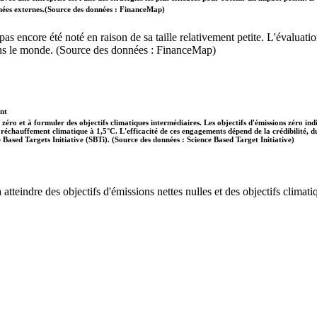
données externes.(Source des données : FinanceMap)
'a pas encore été noté en raison de sa taille relativement petite. L'évalu
dans le monde. (Source des données : FinanceMap)
ent
 zéro et à formuler des objectifs climatiques intermédiaires. Les objectifs d'émissions zéro in
 le réchauffement climatique à 1,5°C. L'efficacité de ces engagements dépend de la crédibilité,
ce Based Targets Initiative (SBTi). (Source des données : Science Based Target Initiative)
tteindre des objectifs d'émissions nettes nulles et des objectifs climatiq