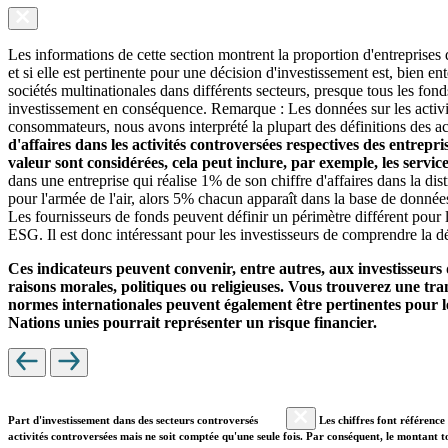
Les informations de cette section montrent la proportion d'entreprises
et si elle est pertinente pour une décision d'investissement est, bien 
sociétés multinationales dans différents secteurs, presque tous les fon
investissement en conséquence. Remarque : Les données sur les activit
consommateurs, nous avons interprété la plupart des définitions des ac
d'affaires dans les activités controversées respectives des entrepr
valeur sont considérées, cela peut inclure, par exemple, les servi
dans une entreprise qui réalise 1% de son chiffre d'affaires dans la di
pour l'armée de l'air, alors 5% chacun apparaît dans la base de donnée
Les fournisseurs de fonds peuvent définir un périmètre différent pour l
ESG. Il est donc intéressant pour les investisseurs de comprendre la dé
Ces indicateurs peuvent convenir, entre autres, aux investisseurs 
raisons morales, politiques ou religieuses. Vous trouverez une trans
normes internationales peuvent également être pertinentes pour le
Nations unies pourrait représenter un risque financier.
Part d'investissement dans des secteurs controversés
Les chiffres font référence 
activités controversées mais ne soit comptée qu'une seule fois. Par conséquent, le montant t