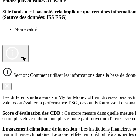
rendre plus durables à l'avenir.
Si le fonds n'est pas noté, cela implique que certaines informat
(Source des données: ISS ESG)
Non évalué
Tip
Section: Comment utiliser les informations dans la base de donn
Les différents indicateurs sur MyFairMoney offrent diverses perspectiv
valeurs ou évaluer la performance ESG, ces outils fournissent des anal
Score d’évaluation des ODD
: Ce score mesure dans quelle mesure l
score plus élevé indique une plus grande part moyenne d’investissemen
Engagement climatique de la gestion
: Les institutions financières 
leur influence climatique. Le score reflète leur crédibilité à aligner le