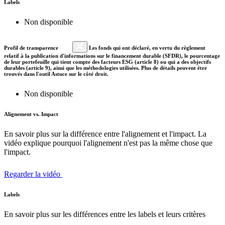
Labels
Non disponible
Profil de transparence
Les fonds qui ont déclaré, en vertu du règlement
relatif à la publication d'informations sur le financement durable (SFDR), le pourcentage
de leur portefeuille qui tient compte des facteurs ESG (article 8) ou qui a des objectifs
durables (article 9), ainsi que les méthodologies utilisées. Plus de détails peuvent être
trouvés dans l'outil Astuce sur le côté droit.
Non disponible
Alignement vs. Impact
En savoir plus sur la différence entre l'alignement et l'impact. La
vidéo explique pourquoi l'alignement n'est pas la même chose que
l'impact.
Regarder la vidéo
Labels
En savoir plus sur les différences entre les labels et leurs critères