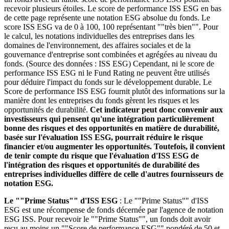
recevoir plusieurs étoiles. Le score de performance ISS ESG en bas
de cette page représente une notation ESG absolue du fonds. Le
score ISS ESG va de 0 à 100, 100 représentant ""très bien"". Pour
le calcul, les notations individuelles des entreprises dans les
domaines de l'environnement, des affaires sociales et de la
gouvernance d'entreprise sont combinées et agrégées au niveau du
fonds. (Source des données : ISS ESG) Cependant, ni le score de
performance ISS ESG ni le Fund Rating ne peuvent être utilisés
pour déduire l'impact du fonds sur le développement durable. Le
Score de performance ISS ESG fournit plutôt des informations sur la
manière dont les entreprises du fonds gèrent les risques et les
opportunités de durabilité.
Cet indicateur peut donc convenir aux
investisseurs qui pensent qu'une intégration particulièrement
bonne des risques et des opportunités en matière de durabilité,
basée sur l'évaluation ISS ESG, pourrait réduire le risque
financier et/ou augmenter les opportunités. Toutefois, il convient
de tenir compte du risque que l'évaluation d'ISS ESG de
l'intégration des risques et opportunités de durabilité des
entreprises individuelles diffère de celle d'autres fournisseurs de
notation ESG.
Le ""Prime Status"" d'ISS ESG
: Le ""Prime Status"" d'ISS
ESG est une récompense de fonds décernée par l'agence de notation
ESG ISS. Pour recevoir le ""Prime Status"", un fonds doit avoir
reçu au moins un ""Score de performance ESG"" pondéré de 50 et