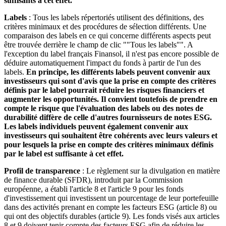
suffisants à cet effet.
Labels
: Tous les labels répertoriés utilisent des définitions, des
critères minimaux et des procédures de sélection différents. Une
comparaison des labels en ce qui concerne différents aspects peut
être trouvée derrière le champ de clic ""Tous les labels"". A
l'exception du label français Finansol, il n'est pas encore possible de
déduire automatiquement l'impact du fonds à partir de l'un des
labels.
En principe, les différents labels peuvent convenir aux
investisseurs qui sont d'avis que la prise en compte des critères
définis par le label pourrait réduire les risques financiers et
augmenter les opportunités. Il convient toutefois de prendre en
compte le risque que l'évaluation des labels ou des notes de
durabilité diffère de celle d'autres fournisseurs de notes ESG.
Les labels individuels peuvent également convenir aux
investisseurs qui souhaitent être cohérents avec leurs valeurs et
pour lesquels la prise en compte des critères minimaux définis
par le label est suffisante à cet effet.
Profil de transparence
: Le règlement sur la divulgation en matière
de finance durable (SFDR), introduit par la Commission
européenne, a établi l'article 8 et l'article 9 pour les fonds
d'investissement qui investissent un pourcentage de leur portefeuille
dans des activités prenant en compte les facteurs ESG (article 8) ou
qui ont des objectifs durables (article 9). Les fonds visés aux articles
8 et 9 doivent tenir compte des facteurs ESG afin de réduire les