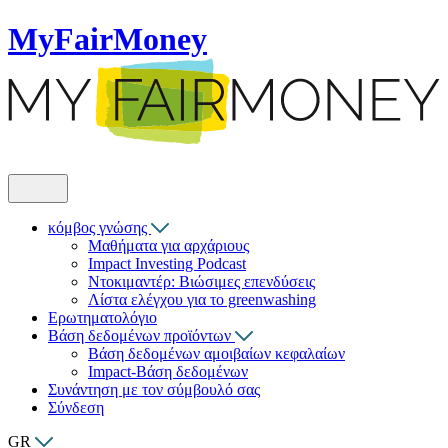
MyFairMoney
κόμβος γνώσης
Μαθήματα για αρχάριους
Impact Investing Podcast
Ντοκιμαντέρ: Βιώσιμες επενδύσεις
Λίστα ελέγχου για το greenwashing
Ερωτηματολόγιο
Βάση δεδομένων προϊόντων
Βάση δεδομένων αμοιβαίων κεφαλαίων
Impact-Βάση δεδομένων
Συνάντηση με τον σύμβουλό σας
Σύνδεση
GR