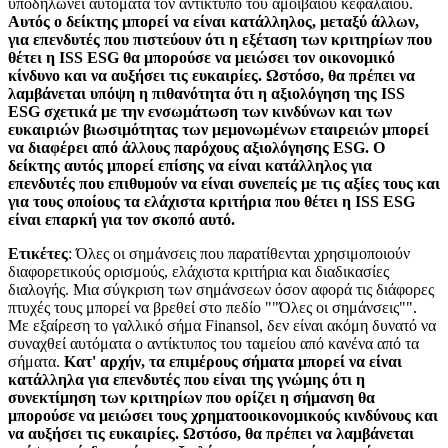
υποδηλώνει αυτόματα τον αντίκτυπο του αμοιβαίου κεφαλαίου.
Αυτός ο δείκτης μπορεί να είναι κατάλληλος, μεταξύ άλλων,
για επενδυτές που πιστεύουν ότι η εξέταση των κριτηρίων που
θέτει η ISS ESG θα μπορούσε να μειώσει τον οικονομικό
κίνδυνο και να αυξήσει τις ευκαιρίες. Ωστόσο, θα πρέπει να
λαμβάνεται υπόψη η πιθανότητα ότι η αξιολόγηση της ISS
ESG σχετικά με την ενσωμάτωση των κινδύνων και των
ευκαιριών βιωσιμότητας των μεμονωμένων εταιρειών μπορεί
να διαφέρει από άλλους παρόχους αξιολόγησης ESG. Ο
δείκτης αυτός μπορεί επίσης να είναι κατάλληλος για
επενδυτές που επιθυμούν να είναι συνεπείς με τις αξίες τους και
για τους οποίους τα ελάχιστα κριτήρια που θέτει η ISS ESG
είναι επαρκή για τον σκοπό αυτό.
Ετικέτες
: Όλες οι σημάνσεις που παρατίθενται χρησιμοποιούν
διαφορετικούς ορισμούς, ελάχιστα κριτήρια και διαδικασίες
διαλογής. Μια σύγκριση των σημάνσεων όσον αφορά τις διάφορες
πτυχές τους μπορεί να βρεθεί στο πεδίο ""Όλες οι σημάνσεις"".
Με εξαίρεση το γαλλικό σήμα Finansol, δεν είναι ακόμη δυνατό να
συναχθεί αυτόματα ο αντίκτυπος του ταμείου από κανένα από τα
σήματα.
Κατ' αρχήν, τα επιμέρους σήματα μπορεί να είναι
κατάλληλα για επενδυτές που είναι της γνώμης ότι η
συνεκτίμηση των κριτηρίων που ορίζει η σήμανση θα
μπορούσε να μειώσει τους χρηματοοικονομικούς κινδύνους και
να αυξήσει τις ευκαιρίες. Ωστόσο, θα πρέπει να λαμβάνεται