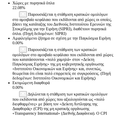
Χώρες με πυρηνικά όπλα
22.08%
Παρουσιάζεται η στάθμιση κρατικών ομολόγων
στο αμοιβαίο κεφάλαιο που εκδίδονται από χώρες οι οποίες,
βάσει της κατάταξης του Διεθνούς Ινστιτούτου Ερευνών της
Στοκχόλμης για την Ειρήνη (SIPRI), διαθέτουν πυρηνικά
όπλα. (Πηγή δεδομένων: SIPRI)
Αμφιλεγόμενο ζήτημα σε σχέση με την Παγκόσμια Ειρήνη
0.00%
Παρουσιάζεται η στάθμιση των κρατικών
ομολόγων στο αμοιβαίο κεφάλαιο που εκδίδονται από χώρες
που κατατάσσονται «πολύ χαμηλά» στον «Δείκτη
Παγκόσμιας Ειρήνης» της μη κυβερνητικής οργάνωσης
«Ινστιτούτο Οικονομικών και Ειρήνης» και, συνεπώς,
θεωρείται ότι είναι πολύ επιρρεπείς σε συγκρούσεις. (Πηγή
δεδομένων: Ινστιτούτο Οικονομικών και Ειρήνης)
Εκτιμώμενη διαφθορά
0.00%
Δηλώνεται η στάθμιση των κρατικών ομολόγων
που εκδίδονται από χώρες που αξιολογούνται ως «πολύ
διεφθαρμένες» με βάση τον «Δείκτη Αντίληψης της
Διαφθοράς» (CPI) της μη κρατικής οργάνωσης
«Transparency International» (Διεθνής Διαφάνεια). Ο CPI