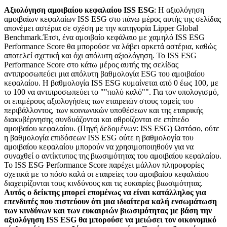
Αξιολόγηση αμοιβαίου κεφαλαίου ISS ESG
: Η αξιολόγηση
αμοιβαίων κεφαλαίων ISS ESG στο πάνω μέρος αυτής της σελίδας
απονέμει αστέρια σε σχέση με την κατηγορία Lipper Global
Benchmark.Έτσι, ένα αμοιβαίο κεφάλαιο με χαμηλό ISS ESG
Performance Score θα μπορούσε να λάβει αρκετά αστέρια, καθώς
αποτελεί σχετική και όχι απόλυτη αξιολόγηση. Το ISS ESG
Performance Score στο κάτω μέρος αυτής της σελίδας
αντιπροσωπεύει μια απόλυτη βαθμολογία ESG του αμοιβαίου
κεφαλαίου. Η βαθμολογία ISS ESG κυμαίνεται από 0 έως 100, με
το 100 να αντιπροσωπεύει το ""πολύ καλό"". Για τον υπολογισμό,
οι επιμέρους αξιολογήσεις των εταιρειών στους τομείς του
περιβάλλοντος, των κοινωνικών υποθέσεων και της εταιρικής
διακυβέρνησης συνδυάζονται και αθροίζονται σε επίπεδο
αμοιβαίου κεφαλαίου. (Πηγή δεδομένων: ISS ESG) Ωστόσο, ούτε
η βαθμολογία επιδόσεων ISS ESG ούτε η βαθμολογία του
αμοιβαίου κεφαλαίου μπορούν να χρησιμοποιηθούν για να
συναχθεί ο αντίκτυπος της βιωσιμότητας του αμοιβαίου κεφαλαίου.
Το ISS ESG Performance Score παρέχει μάλλον πληροφορίες
σχετικά με το πόσο καλά οι εταιρείες του αμοιβαίου κεφαλαίου
διαχειρίζονται τους κινδύνους και τις ευκαιρίες βιωσιμότητας.
Αυτός ο δείκτης μπορεί επομένως να είναι κατάλληλος για
επενδυτές που πιστεύουν ότι μια ιδιαίτερα καλή ενσωμάτωση
των κινδύνων και των ευκαιριών βιωσιμότητας με βάση την
αξιολόγηση ISS ESG θα μπορούσε να μειώσει τον οικονομικό