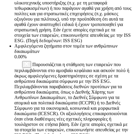
υλικοτεχνικής υποστήριξης (π.χ. με τη μεταφορά
τεθωρακισμένων) ή που παράγουν αγαθά για χρήση από τους
πολίτες και για στρατιωτικές επιχειρήσεις (π.χ. μάσκες
οξυγόνου για πιλότους), υπό την προϋπόθεση ότι αυτά τα
αγαθά έχουν αναπτυχθεί ειδικά ή έχουν τροποποιηθεί για
στρατιωτική χρήση. Εάν έχετε απορίες σχετικά με τα
στοιχεία των εταιρειών, επικοινωνήστε απευθείας με την ISS
ESG. (Πηγή δεδομένων: ISS ESG)
Αμφιλεγόμενα ζητήματα στον τομέα των ανθρώπινων
δικαιωμάτων
0.00%
Παρουσιάζεται η στάθμιση των εταιρειών που
περιλαμβάνονται στο αμοιβαίο κεφάλαιο και ασκούν πολύ ή
άκρως αμφιλεγόμενες δραστηριότητες σε σχέση με τα
ανθρώπινα δικαιώματα σύμφωνα με την ISS ESG.
Περιλαμβάνονται παραβιάσεις διεθνών προτύπων για τα
ανθρώπινα δικαιώματα, όπως ο Διεθνής Χάρτης των
Ανθρωπίνων Δικαιωμάτων, το Διεθνές Σύμφωνο για τα
ατομικά και πολιτικά δικαιώματα (ICCPR) ή το Διεθνές
Σύμφωνο για τα οικονομικά, κοινωνικά και μορφωτικά
δικαιώματα (ICESCR). Οι αξιολογήσεις επικαιροποιούνται
όταν είναι διαθέσιμες νέες σχετικές πληροφορίες ή
τουλάχιστον σε ετήσια βάση. Εάν έχετε απορίες σχετικά με
τα στοιχεία των εταιρειών, επικοινωνήστε απευθείας με την