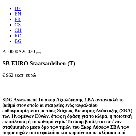
DE
EN
FR
CZ
CH
RO
BG
AT0000A2C020
SB EURO Staatsanleihen (T)
€ 962 εκατ. ευρώ
SDG Assessment
Το σκορ Αξιολόγησης ΣΒΑ αντανακλά το
βαθμό στον οποίο οι εταιρείες ενός κεφαλαίου
ευθυγραμμίζονται με τους Στόχους Βιώσιμης Ανάπτυξης (ΣΒΑ)
των Ηνωμένων Εθνών, όπως η δράση για το κλίμα, η ποιοτική
εκπαίδευση ή το καθαρό νερό. Το σκορ βασίζεται σε έναν
σταθμισμένο μέσο όρο των τιμών του Σκορ Λύσεων ΣΒΑ των
συμμετοχών του κεφαλαίου και κυμαίνεται σε κλίμακα από