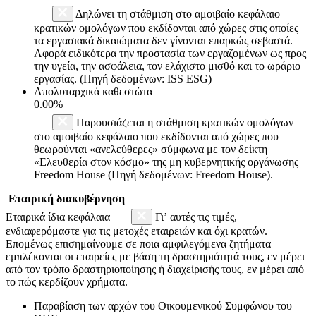
Δηλώνει τη στάθμιση στο αμοιβαίο κεφάλαιο
κρατικών ομολόγων που εκδίδονται από χώρες στις οποίες
τα εργασιακά δικαιώματα δεν γίνονται επαρκώς σεβαστά.
Αφορά ειδικότερα την προστασία των εργαζομένων ως προς
την υγεία, την ασφάλεια, τον ελάχιστο μισθό και το ωράριο
εργασίας. (Πηγή δεδομένων: ISS ESG)
Απολυταρχικά καθεστώτα
0.00%
Παρουσιάζεται η στάθμιση κρατικών ομολόγων
στο αμοιβαίο κεφάλαιο που εκδίδονται από χώρες που
θεωρούνται «ανελεύθερες» σύμφωνα με τον δείκτη
«Ελευθερία στον κόσμο» της μη κυβερνητικής οργάνωσης
Freedom House (Πηγή δεδομένων: Freedom House).
Εταιρική διακυβέρνηση
Εταιρικά ίδια κεφάλαια
Γι’ αυτές τις τιμές,
ενδιαφερόμαστε για τις μετοχές εταιρειών και όχι κρατών.
Επομένως επισημαίνουμε σε ποια αμφιλεγόμενα ζητήματα
εμπλέκονται οι εταιρείες με βάση τη δραστηριότητά τους, εν μέρει
από τον τρόπο δραστηριοποίησης ή διαχείρισής τους, εν μέρει από
το πώς κερδίζουν χρήματα.
Παραβίαση των αρχών του Οικουμενικού Συμφώνου του