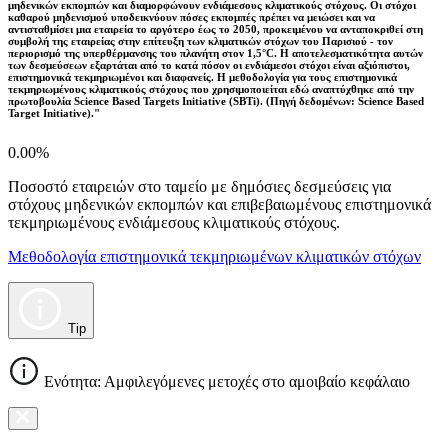
μηδενικών εκπομπών και διαμορφώνουν ενδιάμεσους κλιματικούς στόχους. Οι στόχοι
καθαρού μηδενισμού υποδεικνύουν πόσες εκπομπές πρέπει να μειώσει και να
αντισταθμίσει μια εταιρεία το αργότερο έως το 2050, προκειμένου να ανταποκριθεί στη
συμβολή της εταιρείας στην επίτευξη των κλιματικών στόχων του Παρισιού - τον
περιορισμό της υπερθέρμανσης του πλανήτη στον 1,5°C. Η αποτελεσματικότητα αυτών
των δεσμεύσεων εξαρτάται από το κατά πόσον οι ενδιάμεσοι στόχοι είναι αξιόπιστοι,
επιστημονικά τεκμηριωμένοι και διαφανείς. Η μεθοδολογία για τους επιστημονικά
τεκμηριωμένους κλιματικούς στόχους που χρησιμοποιείται εδώ αναπτύχθηκε από την
πρωτοβουλία Science Based Targets Initiative (SBTi). (Πηγή δεδομένων: Science Based
Target Initiative)."
0.00%
Ποσοστό εταιρειών στο ταμείο με δημόσιες δεσμεύσεις για
στόχους μηδενικών εκπομπών και επιβεβαιωμένους επιστημονικά
τεκμηριωμένους ενδιάμεσους κλιματικούς στόχους.
Μεθοδολογία επιστημονικά τεκμηριωμένων κλιματικών στόχων
Tip
Ενότητα: Αμφιλεγόμενες μετοχές στο αμοιβαίο κεφάλαιο