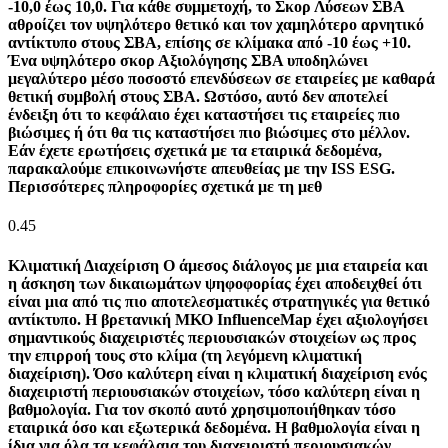
-10,0 έως 10,0. Για κάθε συμμετοχή, το Σκορ Λύσεων ΣΒΑ
αθροίζει τον υψηλότερο θετικό και τον χαμηλότερο αρνητικό
αντίκτυπο στους ΣΒΑ, επίσης σε κλίμακα από -10 έως +10.
Ένα υψηλότερο σκορ Αξιολόγησης ΣΒΑ υποδηλώνει
μεγαλύτερο μέσο ποσοστό επενδύσεων σε εταιρείες με καθαρά
θετική συμβολή στους ΣΒΑ. Ωστόσο, αυτό δεν αποτελεί
ένδειξη ότι το κεφάλαιο έχει καταστήσει τις εταιρείες πιο
βιώσιμες ή ότι θα τις καταστήσει πιο βιώσιμες στο μέλλον.
Εάν έχετε ερωτήσεις σχετικά με τα εταιρικά δεδομένα,
παρακαλούμε επικοινωνήστε απευθείας με την ISS ESG.
Περισσότερες πληροφορίες σχετικά με τη μεθ
0.45
Κλιματική Διαχείριση
Ο άμεσος διάλογος με μια εταιρεία και
η άσκηση των δικαιωμάτων ψηφοφορίας έχει αποδειχθεί ότι
είναι μια από τις πιο αποτελεσματικές στρατηγικές για θετικό
αντίκτυπο. Η βρετανική ΜΚΟ InfluenceMap έχει αξιολογήσει
σημαντικούς διαχειριστές περιουσιακών στοιχείων ως προς
την επιρροή τους στο κλίμα (τη λεγόμενη κλιματική
διαχείριση). Όσο καλύτερη είναι η κλιματική διαχείριση ενός
διαχειριστή περιουσιακών στοιχείων, τόσο καλύτερη είναι η
βαθμολογία. Για τον σκοπό αυτό χρησιμοποιήθηκαν τόσο
εταιρικά όσο και εξωτερικά δεδομένα. Η βαθμολογία είναι η
ίδια για όλα τα κεφάλαια του διαχειριστή περιουσιακών