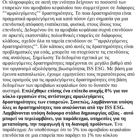
Οι πληροφορίες σε αυτή την ενότητα δείχνουν το ποσοστό των
εταιρειών του αμοιβαίου κεφαλαίου που συμμετέχουν σε διάφορες
""αμφιλεγόμενες"" δραστηριότητες. Το ποια δραστηριότητα είναι
πραγματικά αμφιλεγόμενη και κατά πόσον έχει σημασία για μια
επενδυτική απόφαση εναπόκειται, φυσικά, στους ίδιους τους
επενδυτές. Δεδομένου ότι τα αμοιβαία κεφάλαια συχνά επενδύουν
σε αρκετές εκατοντάδες πολυεθνικές εταιρείες σε διάφορους
κλάδους, σχεδόν όλα τα ταμεία επενδύουν σε ""αμφιλεγόμενες
δραστηριότητες"". Εάν κάποιες από αυτές τις δραστηριότητες είναι
προβληματικές για εσάς, μπορείτε να στοχεύσετε τις επενδύσεις
σας αναλόγως. Σημείωση: Τα δεδομένα σχετικά με τις
αμφιλεγόμενες δραστηριότητες παρέχονται σε μεγάλο βαθμό από
τον οργανισμό αξιολόγησης βιωσιμότητας ISS ESG. Με βάση μια
έρευνα καταναλωτών, έχουμε ερμηνεύσει τους περισσότερους από
τους ορισμούς για τις αμφιλεγόμενες δραστηριότητες στη βάση
δεδομένων των αμοιβαίων κεφαλαίων όσο το δυνατόν πιο
αυστηρά.
Επιλέχθηκε επίσης ένα επίπεδο ανοχής 0% για τον
κύκλο εργασιών στις αντίστοιχες αμφιλεγόμενες
δραστηριότητες των εταιρειών. Συνεπώς, λαμβάνονται υπόψη
όλες οι δραστηριότητες που αναλύονται από την ISS ESG.
Λαμβάνονται υπόψη διάφορα στάδια δημιουργίας αξίας - αυτό
μπορεί να περιλαμβάνει, για παράδειγμα, υπηρεσίες για τη
μεταποίηση, την παραγωγή ή τη διανομή προϊόντων.
Ένα
παράδειγμα: Αν υποθέσουμε ότι το 5% του αμοιβαίου κεφαλαίου
επενδύεται σε μια εταιρεία που παράγει το 1% του κύκλου