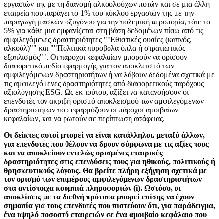
εργασιών της με τη διανομή αλκοολούχων ποτών και σε μια άλλη
εταιρεία που παράγει το 1% του κύκλου εργασιών της με την
παραγωγή μασκών οξυγόνου για την πολεμική αεροπορία, τότε το
5% για κάθε μια εμφανίζεται στη βάση δεδομένων πίσω από τις
αμφιλεγόμενες δραστηριότητες ""Εθιστικές ουσίες (καπνός,
αλκοόλ)"" και ""Πολιτικά πυροβόλα όπλα ή στρατιωτικός
εξοπλισμός"". Οι πάροχοι κεφαλαίων μπορούν να ορίσουν
διαφορετικό πεδίο εφαρμογής για τον αποκλεισμό των
αμφιλεγόμενων δραστηριοτήτων ή να λάβουν δεδομένα σχετικά με
τις αμφιλεγόμενες δραστηριότητες από διαφορετικούς παρόχους
αξιολόγησης ESG. Ως εκ τούτου, αξίζει να κατανοήσουν οι
επενδυτές τον ακριβή ορισμό αποκλεισμού των αμφιλεγόμενων
δραστηριοτήτων που εφαρμόζουν οι πάροχοι αμοιβαίων
κεφαλαίων, και να ρωτούν σε περίπτωση ασάφειας.
Οι δείκτες αυτοί μπορεί να είναι κατάλληλοι, μεταξύ άλλων,
για επενδυτές που θέλουν να δρουν σύμφωνα με τις αξίες τους
και να αποκλείουν εντελώς ορισμένες εταιρικές
δραστηριότητες στις επενδύσεις τους για ηθικούς, πολιτικούς ή
θρησκευτικούς λόγους. Θα βρείτε πλήρη εξήγηση σχετικά με
τον ορισμό των επιμέρους αμφιλεγόμενων δραστηριοτήτων
στα αντίστοιχα κουμπιά πληροφοριών (i). Ωστόσο, οι
αποκλίσεις με τα διεθνή πρότυπα μπορεί επίσης να έχουν
σημασία για τους επενδυτές που πιστεύουν ότι, για παράδειγμα,
ένα υψηλό ποσοστό εταιρειών σε ένα αμοιβαίο κεφάλαιο που