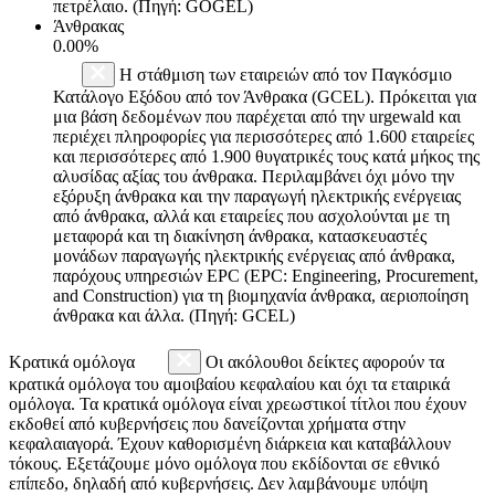
πετρέλαιο. (Πηγή: GOGEL)
Άνθρακας
0.00%
Η στάθμιση των εταιρειών από τον Παγκόσμιο
Κατάλογο Εξόδου από τον Άνθρακα (GCEL). Πρόκειται για
μια βάση δεδομένων που παρέχεται από την urgewald και
περιέχει πληροφορίες για περισσότερες από 1.600 εταιρείες
και περισσότερες από 1.900 θυγατρικές τους κατά μήκος της
αλυσίδας αξίας του άνθρακα. Περιλαμβάνει όχι μόνο την
εξόρυξη άνθρακα και την παραγωγή ηλεκτρικής ενέργειας
από άνθρακα, αλλά και εταιρείες που ασχολούνται με τη
μεταφορά και τη διακίνηση άνθρακα, κατασκευαστές
μονάδων παραγωγής ηλεκτρικής ενέργειας από άνθρακα,
παρόχους υπηρεσιών EPC (EPC: Engineering, Procurement,
and Construction) για τη βιομηχανία άνθρακα, αεριοποίηση
άνθρακα και άλλα. (Πηγή: GCEL)
Κρατικά ομόλογα
Οι ακόλουθοι δείκτες αφορούν τα
κρατικά ομόλογα του αμοιβαίου κεφαλαίου και όχι τα εταιρικά
ομόλογα. Τα κρατικά ομόλογα είναι χρεωστικοί τίτλοι που έχουν
εκδοθεί από κυβερνήσεις που δανείζονται χρήματα στην
κεφαλαιαγορά. Έχουν καθορισμένη διάρκεια και καταβάλλουν
τόκους. Εξετάζουμε μόνο ομόλογα που εκδίδονται σε εθνικό
επίπεδο, δηλαδή από κυβερνήσεις. Δεν λαμβάνουμε υπόψη