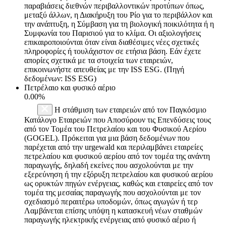
παραβιάσεις διεθνών περιβαλλοντικών προτύπων όπως,
μεταξύ άλλων, η Διακήρυξη του Ρίο για το περιβάλλον και
την ανάπτυξη, η Σύμβαση για τη βιολογική ποικιλότητα ή η
Συμφωνία του Παρισιού για το κλίμα. Οι αξιολογήσεις
επικαιροποιούνται όταν είναι διαθέσιμες νέες σχετικές
πληροφορίες ή τουλάχιστον σε ετήσια βάση. Εάν έχετε
απορίες σχετικά με τα στοιχεία των εταιρειών,
επικοινωνήστε απευθείας με την ISS ESG. (Πηγή
δεδομένων: ISS ESG)
Πετρέλαιο και φυσικό αέριο
0.00%
Η στάθμιση των εταιρειών από τον Παγκόσμιο
Κατάλογο Εταιρειών που Αποσύρουν τις Επενδύσεις τους
από τον Τομέα του Πετρελαίου και του Φυσικού Αερίου
(GOGEL). Πρόκειται για μια βάση δεδομένων που
παρέχεται από την urgewald και περιλαμβάνει εταιρείες
πετρελαίου και φυσικού αερίου από τον τομέα της ανάντη
παραγωγής, δηλαδή εκείνες που ασχολούνται με την
εξερεύνηση ή την εξόρυξη πετρελαίου και φυσικού αερίου
ως ορυκτών πηγών ενέργειας, καθώς και εταιρείες από τον
τομέα της μεσαίας παραγωγής που ασχολούνται με τον
σχεδιασμό περαιτέρω υποδομών, όπως αγωγών ή τερ
Λαμβάνεται επίσης υπόψη η κατασκευή νέων σταθμών
παραγωγής ηλεκτρικής ενέργειας από φυσικό αέριο ή