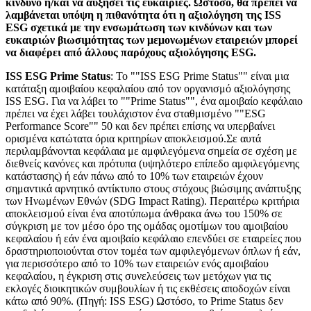
κίνδυνο ή/και να αυξήσει τις ευκαιρίες. Ωστόσο, θα πρέπει να
λαμβάνεται υπόψη η πιθανότητα ότι η αξιολόγηση της ISS
ESG σχετικά με την ενσωμάτωση των κινδύνων και των
ευκαιριών βιωσιμότητας των μεμονωμένων εταιρειών μπορεί
να διαφέρει από άλλους παρόχους αξιολόγησης ESG.
ISS ESG Prime Status
: Το ""ISS ESG Prime Status"" είναι μια
κατάταξη αμοιβαίου κεφαλαίου από τον οργανισμό αξιολόγησης
ISS ESG. Για να λάβει το ""Prime Status"", ένα αμοιβαίο κεφάλαιο
πρέπει να έχει λάβει τουλάχιστον ένα σταθμισμένο ""ESG
Performance Score"" 50 και δεν πρέπει επίσης να υπερβαίνει
ορισμένα κατώτατα όρια κριτηρίων αποκλεισμού.Σε αυτά
περιλαμβάνονται κεφάλαια με αμφιλεγόμενα σημεία σε σχέση με
διεθνείς κανόνες και πρότυπα (υψηλότερο επίπεδο αμφιλεγόμενης
κατάστασης) ή εάν πάνω από το 10% των εταιρειών έχουν
σημαντικά αρνητικό αντίκτυπο στους στόχους βιώσιμης ανάπτυξης
των Ηνωμένων Εθνών (SDG Impact Rating). Περαιτέρω κριτήρια
αποκλεισμού είναι ένα αποτύπωμα άνθρακα άνω του 150% σε
σύγκριση με τον μέσο όρο της ομάδας ομοτίμων του αμοιβαίου
κεφαλαίου ή εάν ένα αμοιβαίο κεφάλαιο επενδύει σε εταιρείες που
δραστηριοποιούνται στον τομέα των αμφιλεγόμενων όπλων ή εάν,
για περισσότερο από το 10% των εταιρειών ενός αμοιβαίου
κεφαλαίου, η έγκριση στις συνελεύσεις των μετόχων για τις
εκλογές διοικητικών συμβουλίων ή τις εκθέσεις αποδοχών είναι
κάτω από 90%. (Πηγή: ISS ESG) Ωστόσο, το Prime Status δεν