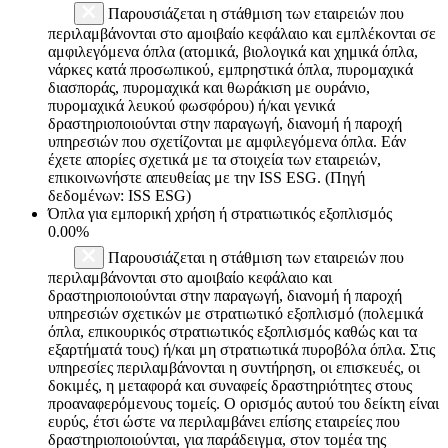
Παρουσιάζεται η στάθμιση των εταιρειών που
περιλαμβάνονται στο αμοιβαίο κεφάλαιο και εμπλέκονται σε
αμφιλεγόμενα όπλα (ατομικά, βιολογικά και χημικά όπλα,
νάρκες κατά προσωπικού, εμπρηστικά όπλα, πυρομαχικά
διασποράς, πυρομαχικά και θωράκιση με ουράνιο,
πυρομαχικά λευκού φωσφόρου) ή/και γενικά
δραστηριοποιούνται στην παραγωγή, διανομή ή παροχή
υπηρεσιών που σχετίζονται με αμφιλεγόμενα όπλα. Εάν
έχετε απορίες σχετικά με τα στοιχεία των εταιρειών,
επικοινωνήστε απευθείας με την ISS ESG. (Πηγή
δεδομένων: ISS ESG)
Όπλα για εμπορική χρήση ή στρατιωτικός εξοπλισμός
0.00%
Παρουσιάζεται η στάθμιση των εταιρειών που
περιλαμβάνονται στο αμοιβαίο κεφάλαιο και
δραστηριοποιούνται στην παραγωγή, διανομή ή παροχή
υπηρεσιών σχετικών με στρατιωτικό εξοπλισμό (πολεμικά
όπλα, επικουρικός στρατιωτικός εξοπλισμός καθώς και τα
εξαρτήματά τους) ή/και μη στρατιωτικά πυροβόλα όπλα. Στις
υπηρεσίες περιλαμβάνονται η συντήρηση, οι επισκευές, οι
δοκιμές, η μεταφορά και συναφείς δραστηριότητες στους
προαναφερόμενους τομείς. Ο ορισμός αυτού του δείκτη είναι
ευρύς, έτσι ώστε να περιλαμβάνει επίσης εταιρείες που
δραστηριοποιούνται, για παράδειγμα, στον τομέα της