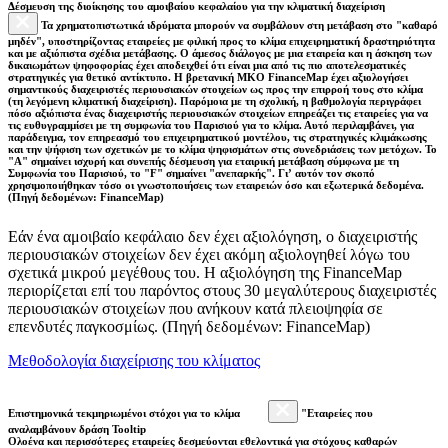
Δέσμευση της διοίκησης του αμοιβαίου κεφαλαίου για την κλιματική διαχείριση
Τα χρηματοπιστωτικά ιδρύματα μπορούν να συμβάλουν στη μετάβαση στο "καθαρό
μηδέν", υποστηρίζοντας εταιρείες με φιλική προς το κλίμα επιχειρηματική δραστηριότητα
και με αξιόπιστα σχέδια μετάβασης. Ο άμεσος διάλογος με μια εταιρεία και η άσκηση των
δικαιωμάτων ψηφοφορίας έχει αποδειχθεί ότι είναι μια από τις πιο αποτελεσματικές
στρατηγικές για θετικό αντίκτυπο. Η βρετανική ΜΚΟ FinanceMap έχει αξιολογήσει
σημαντικούς διαχειριστές περιουσιακών στοιχείων ως προς την επιρροή τους στο κλίμα
(τη λεγόμενη κλιματική διαχείριση). Παρόμοια με τη σχολική, η βαθμολογία περιγράφει
πόσο αξιόπιστα ένας διαχειριστής περιουσιακών στοιχείων επηρεάζει τις εταιρείες για να
τις ευθυγραμμίσει με τη συμφωνία του Παρισιού για το κλίμα. Αυτό περιλαμβάνει, για
παράδειγμα, τον επηρεασμό του επιχειρηματικού μοντέλου, τις στρατηγικές κλιμάκωσης
και την ψήφιση των σχετικών με το κλίμα ψηφισμάτων στις συνεδριάσεις των μετόχων. Το
"Α" σημαίνει ισχυρή και συνεπής δέσμευση για εταιρική μετάβαση σύμφωνα με τη
Συμφωνία του Παρισιού, το "F" σημαίνει "ανεπαρκής". Γι’ αυτόν τον σκοπό
χρησιμοποιήθηκαν τόσο οι γνωστοποιήσεις των εταιρειών όσο και εξωτερικά δεδομένα.
(Πηγή δεδομένων: FinanceMap)
Εάν ένα αμοιβαίο κεφάλαιο δεν έχει αξιολόγηση, ο διαχειριστής
περιουσιακών στοιχείων δεν έχει ακόμη αξιολογηθεί λόγω του
σχετικά μικρού μεγέθους του. Η αξιολόγηση της FinanceMap
περιορίζεται επί του παρόντος στους 30 μεγαλύτερους διαχειριστές
περιουσιακών στοιχείων που ανήκουν κατά πλειοψηφία σε
επενδυτές παγκοσμίως. (Πηγή δεδομένων: FinanceMap)
Μεθοδολογία διαχείρισης του κλίματος
Επιστημονικά τεκμηριωμένοι στόχοι για το κλίμα
"Εταιρείες που
αναλαμβάνουν δράση Tooltip
Ολοένα και περισσότερες εταιρείες δεσμεύονται εθελοντικά για στόχους καθαρών