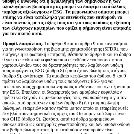
υπόψη ο κίνδυνος ότι η αξιολόγηση των σημάνσεων ή των
αξιολογήσεων βιωσιμότητας μπορεί να διαφέρει από άλλους
παρόχους αξιολογήσεων ESG. Τα μεμονωμένα σήματα μπορεί
επίσης να είναι κατάλληλα για επενδυτές που επιθυμούν να
είναι συνεπείς με τις αξίες τους και για τους οποίους η εξέταση
των ελάχιστων κριτηρίων που ορίζει η σήμανση είναι επαρκής
για τον σκοπό αυτό.
Προφίλ διαφάνειας
: Το άρθρο 8 και το άρθρο 9 του κανονισμού
για τη γνωστοποίηση της βιώσιμης χρηματοδότησης (SFDR), που
εισήγαγε η Ευρωπαϊκή Επιτροπή, θέσπισε το άρθρο 8 και το άρθρο
9 για τα επενδυτικά κεφάλαια που επενδύουν ένα ποσοστό του
χαρτοφυλακίου τους σε δραστηριότητες που λαμβάνουν υπόψη
τους παράγοντες ESG (άρθρο 8) ή που έχουν βιώσιμους στόχους
(άρθρο 9), αντίστοιχα. Τα αμοιβαία κεφάλαια του άρθρου 8 και 9
πρέπει να λαμβάνουν υπόψη τους παράγοντες ESG για να
μειώσουν τους χρηματοοικονομικούς κινδύνους που σχετίζονται με
την ESG. Επιπλέον, οι διαχειριστές των αμοιβαίων κεφαλαίων
πρέπει να εξηγούν τις μεθοδολογίες τους, για παράδειγμα για τον
αποκλεισμό ορισμένων τομέων (άρθρο 8) ή τη συμπερίληψη
βιώσιμων εταιρειών και τον τρόπο με τον οποίο οι εταιρείες αυτές
δεν βλάπτουν σημαντικά τις αρχές του Οικουμενικού Συμφώνου
του ΟΗΕ (άρθρο 9). Ωστόσο, αυτά τα άρθρα χρησιμεύουν
αποκλειστικά ως κατηγορίες γνωστοποίησης και δεν υποδεικνύουν
τον βαθμό βιωσιμότητας ή το κατά πόσον ένα προϊόν είναι