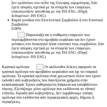
δεν εμπίπτουν στο πεδίο της έλλειψης νομιμότητας. Εάν
έχετε απορίες σχετικά με τα στοιχεία των εταιρειών,
επικοινωνήστε απευθείας με την ISS ESG. (Πηγή
δεδομένων: ISS ESG)
Καμία γυναίκα στο Εκτελεστικό Συμβούλιο ή στο Εποπτικό
Συμβούλιο
0.00%
Παρουσιάζεται η στάθμιση εταιρειών που
περιλαμβάνονται στο αμοιβαίο κεφάλαιο και δεν έχουν
γυναίκες στο διοικητικό ή/και εποπτικό τους συμβούλιο. Εάν
έχετε απορίες σχετικά με τα στοιχεία των εταιρειών,
επικοινωνήστε απευθείας με την ISS ESG. (Πηγή
δεδομένων: ISS ESG)
Κρατικά ομόλογα
Οι ακόλουθοι δείκτες αφορούν τα
κρατικά ομόλογα του αμοιβαίου κεφαλαίου και όχι τα εταιρικά
ομόλογα. Τα κρατικά ομόλογα είναι χρεωστικοί τίτλοι που έχουν
εκδοθεί από κυβερνήσεις που δανείζονται χρήματα στην
κεφαλαιαγορά. Έχουν καθορισμένη διάρκεια και καταβάλλουν
τόκους. Εξετάζουμε μόνο ομόλογα που εκδίδονται σε εθνικό
επίπεδο, δηλαδή από κυβερνήσεις. Δεν λαμβάνουμε υπόψη
ομόλογα που εκδίδονται από περιφερειακές αρχές, δήμους ή
περιφέρειες.