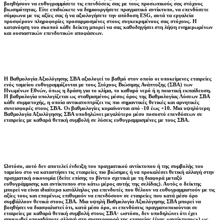
βοηθήσουν να ευθυγραμμίσετε τις επενδύσεις σας με τους προσωπικούς σας στόχους
βιωσιμότητας. Είτε επιδιώκετε να δημιουργήσετε πραγματικό αντίκτυπο, να επενδύσετε
σύμφωνα με τις αξίες σας ή να αξιολογήσετε την απόδοση ESG, αυτά τα εργαλεία
προσφέρουν πληροφορίες προσαρμοσμένες στους συγκεκριμένους σας στόχους. Η
κατανόηση του σκοπού κάθε δείκτη μπορεί να σας καθοδηγήσει στη λήψη ενημερωμένων
και ουσιαστικών επενδυτικών αποφάσεων.
Η Βαθμολογία Αξιολόγησης ΣΒΑ αξιολογεί το βαθμό στον οποίο οι υποκείμενες εταιρείες
ενός ταμείου ευθυγραμμίζονται με τους Στόχους Βιώσιμης Ανάπτυξης (ΣΒΑ) των
Ηνωμένων Εθνών, όπως η δράση για το κλίμα, το καθαρό νερό ή η ποιοτική εκπαίδευση.
Η βαθμολογία υπολογίζεται ως σταθμισμένος μέσος όρος της Βαθμολογίας Λύσεων ΣΒΑ
κάθε συμμετοχής, η οποία αντικατοπτρίζει τις πιο σημαντικές θετικές και αρνητικές
συνεισφορές στους ΣΒΑ. Οι βαθμολογίες κυμαίνονται από -10 έως +10. Μια υψηλότερη
Βαθμολογία Αξιολόγησης ΣΒΑ υποδηλώνει μεγαλύτερο μέσο ποσοστό επενδύσεων σε
εταιρείες με καθαρά θετική συμβολή σε λύσεις ευθυγραμμισμένες με τους ΣΒΑ.
Ωστόσο, αυτό δεν αποτελεί ένδειξη του πραγματικού αντίκτυπου ή της συμβολής του
ταμείου στο να καταστήσει τις εταιρείες πιο βιώσιμες ή να προκαλέσει θετική αλλαγή στην
πραγματική οικονομία (δείτε επίσης το βίντεο σχετικά με τη διαφορά μεταξύ
ευθυγράμμισης και αντίκτυπου στο κάτω μέρος αυτής της σελίδας). Αυτός ο δείκτης
μπορεί να είναι ιδιαίτερα κατάλληλος για επενδυτές που θέλουν να ευθυγραμμιστούν με τις
αξίες τους και επομένως επιθυμούν να επενδύσουν σε εταιρείες που κατά μέσο όρο
συμβάλλουν θετικά στους ΣΒΑ. Μια υψηλή Βαθμολογία Αξιολόγησης ΣΒΑ μπορεί να
βοηθήσει να διασφαλιστεί ότι, κατά μέσο όρο, οι επενδύσεις πραγματοποιούνται σε
εταιρείες με καθαρά θετική συμβολή στους ΣΒΑ· ωστόσο, δεν υποδηλώνει ότι έχει
σημειωθεί οποιαδήποτε αλλαγή στη συμπεριφορά της εταιρείας (ένας «αντίκτυπος») ως