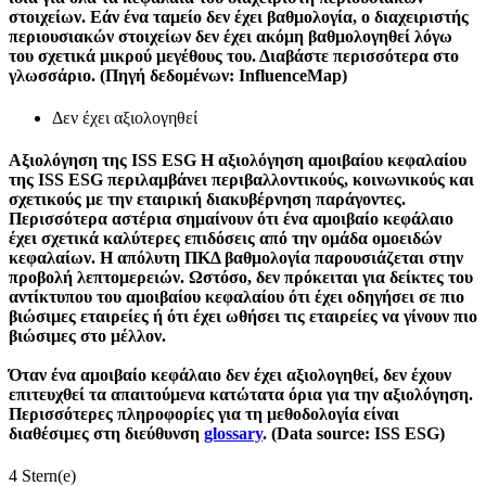
στοιχείων. Εάν ένα ταμείο δεν έχει βαθμολογία, ο διαχειριστής
περιουσιακών στοιχείων δεν έχει ακόμη βαθμολογηθεί λόγω
του σχετικά μικρού μεγέθους του. Διαβάστε περισσότερα στο
γλωσσάριο. (Πηγή δεδομένων: InfluenceMap)
Δεν έχει αξιολογηθεί
Αξιολόγηση της ISS ESG
Η αξιολόγηση αμοιβαίου κεφαλαίου
της ISS ESG περιλαμβάνει περιβαλλοντικούς, κοινωνικούς και
σχετικούς με την εταιρική διακυβέρνηση παράγοντες.
Περισσότερα αστέρια σημαίνουν ότι ένα αμοιβαίο κεφάλαιο
έχει σχετικά καλύτερες επιδόσεις από την ομάδα ομοειδών
κεφαλαίων. Η απόλυτη ΠΚΔ βαθμολογία παρουσιάζεται στην
προβολή λεπτομερειών. Ωστόσο, δεν πρόκειται για δείκτες του
αντίκτυπου του αμοιβαίου κεφαλαίου ότι έχει οδηγήσει σε πιο
βιώσιμες εταιρείες ή ότι έχει ωθήσει τις εταιρείες να γίνουν πιο
βιώσιμες στο μέλλον.
Όταν ένα αμοιβαίο κεφάλαιο δεν έχει αξιολογηθεί, δεν έχουν
επιτευχθεί τα απαιτούμενα κατώτατα όρια για την αξιολόγηση.
Περισσότερες πληροφορίες για τη μεθοδολογία είναι
διαθέσιμες στη διεύθυνση
glossary
. (Data source: ISS ESG)
4 Stern(e)