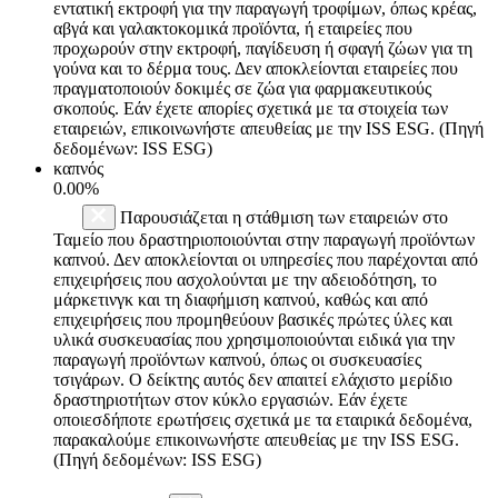
εντατική εκτροφή για την παραγωγή τροφίμων, όπως κρέας,
αβγά και γαλακτοκομικά προϊόντα, ή εταιρείες που
προχωρούν στην εκτροφή, παγίδευση ή σφαγή ζώων για τη
γούνα και το δέρμα τους. Δεν αποκλείονται εταιρείες που
πραγματοποιούν δοκιμές σε ζώα για φαρμακευτικούς
σκοπούς. Εάν έχετε απορίες σχετικά με τα στοιχεία των
εταιρειών, επικοινωνήστε απευθείας με την ISS ESG. (Πηγή
δεδομένων: ISS ESG)
καπνός
0.00%
Παρουσιάζεται η στάθμιση των εταιρειών στο
Ταμείο που δραστηριοποιούνται στην παραγωγή προϊόντων
καπνού. Δεν αποκλείονται οι υπηρεσίες που παρέχονται από
επιχειρήσεις που ασχολούνται με την αδειοδότηση, το
μάρκετινγκ και τη διαφήμιση καπνού, καθώς και από
επιχειρήσεις που προμηθεύουν βασικές πρώτες ύλες και
υλικά συσκευασίας που χρησιμοποιούνται ειδικά για την
παραγωγή προϊόντων καπνού, όπως οι συσκευασίες
τσιγάρων. Ο δείκτης αυτός δεν απαιτεί ελάχιστο μερίδιο
δραστηριοτήτων στον κύκλο εργασιών. Εάν έχετε
οποιεσδήποτε ερωτήσεις σχετικά με τα εταιρικά δεδομένα,
παρακαλούμε επικοινωνήστε απευθείας με την ISS ESG.
(Πηγή δεδομένων: ISS ESG)