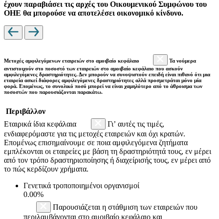
έχουν παραβιάσει τις αρχές του Οικουμενικού Συμφώνου του
ΟΗΕ θα μπορούσε να αποτελέσει οικονομικό κίνδυνο.
Μετοχές αμφιλεγόμενων εταιρειών στο αμοιβαίο κεφάλαιο
Τα νούμερα
αντιστοιχούν στο ποσοστό των εταιρειών στο αμοιβαίο κεφάλαιο που ασκούν
αμφιλεγόμενες δραστηριότητες. Δεν μπορούν να συνοψιστούν επειδή είναι πιθανό ότι μια
εταιρεία ασκεί διάφορες αμφιλεγόμενες δραστηριότητες αλλά προσμετράται μόνο μία
φορά. Επομένως, το συνολικό ποσό μπορεί να είναι χαμηλότερο από το άθροισμα των
ποσοστών που παρουσιάζονται παρακάτω.
Περιβάλλον
Εταιρικά ίδια κεφάλαια
Γι’ αυτές τις τιμές,
ενδιαφερόμαστε για τις μετοχές εταιρειών και όχι κρατών.
Επομένως επισημαίνουμε σε ποια αμφιλεγόμενα ζητήματα
εμπλέκονται οι εταιρείες με βάση τη δραστηριότητά τους, εν μέρει
από τον τρόπο δραστηριοποίησης ή διαχείρισής τους, εν μέρει από
το πώς κερδίζουν χρήματα.
Γενετικά τροποποιημένοι οργανισμοί
0.00%
Παρουσιάζεται η στάθμιση των εταιρειών που
περιλαμβάνονται στο αμοιβαίο κεφάλαιο και