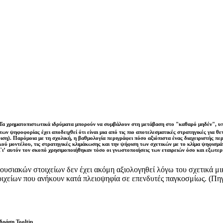
Τα χρηματοπιστωτικά ιδρύματα μπορούν να συμβάλουν στη μετάβαση στο "καθαρό μηδέν", υποσ
των ψηφοφορίας έχει αποδειχθεί ότι είναι μια από τις πιο αποτελεσματικές στρατηγικές για 
ιση). Παρόμοια με τη σχολική, η βαθμολογία περιγράφει πόσο αξιόπιστα ένας διαχειριστής περ
ικού μοντέλου, τις στρατηγικές κλιμάκωσης και την ψήφιση των σχετικών με το κλίμα ψηφισμά
Γι’ αυτόν τον σκοπό χρησιμοποιήθηκαν τόσο οι γνωστοποιήσεις των εταιρειών όσο και εξωτ
ριουσιακών στοιχείων δεν έχει ακόμη αξιολογηθεί λόγω του σχετικά μ
τοιχείων που ανήκουν κατά πλειοψηφία σε επενδυτές παγκοσμίως. (Π
δράση Tooltip