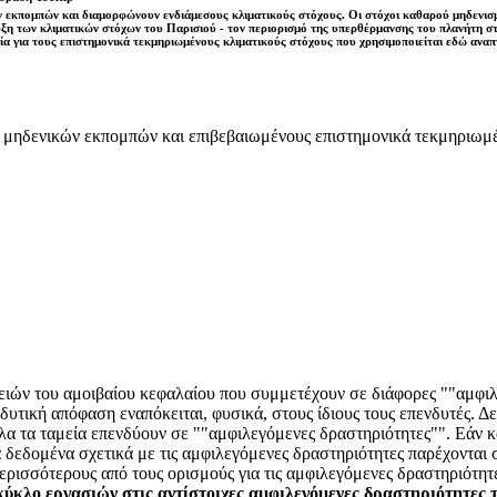
 εκπομπών και διαμορφώνουν ενδιάμεσους κλιματικούς στόχους. Οι στόχοι καθαρού μηδενισμο
ευξη των κλιματικών στόχων του Παρισιού - τον περιορισμό της υπερθέρμανσης του πλανήτη 
ογία για τους επιστημονικά τεκμηριωμένους κλιματικούς στόχους που χρησιμοποιείται εδώ ανα
ς μηδενικών εκπομπών και επιβεβαιωμένους επιστημονικά τεκμηριωμέ
ρειών του αμοιβαίου κεφαλαίου που συμμετέχουν σε διάφορες ""αμφιλ
δυτική απόφαση εναπόκειται, φυσικά, στους ίδιους τους επενδυτές. Δ
λα τα ταμεία επενδύουν σε ""αμφιλεγόμενες δραστηριότητες"". Εάν κάπ
α δεδομένα σχετικά με τις αμφιλεγόμενες δραστηριότητες παρέχονται
ρισσότερους από τους ορισμούς για τις αμφιλεγόμενες δραστηριότη
κύκλο εργασιών στις αντίστοιχες αμφιλεγόμενες δραστηριότητες 