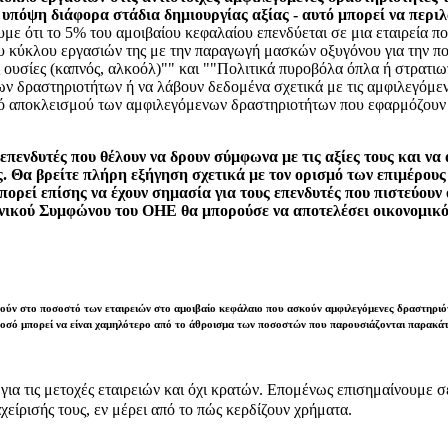
πόψη διάφορα στάδια δημιουργίας αξίας - αυτό μπορεί να περιλα
με ότι το 5% του αμοιβαίου κεφαλαίου επενδύεται σε μια εταιρεία π
υ κύκλου εργασιών της με την παραγωγή μασκών οξυγόνου για την πολ
 ουσίες (καπνός, αλκοόλ)"" και ""Πολιτικά πυροβόλα όπλα ή στρατι
ων δραστηριοτήτων ή να λάβουν δεδομένα σχετικά με τις αμφιλεγόμε
ισμό αποκλεισμού των αμφιλεγόμενων δραστηριοτήτων που εφαρμόζουν
α επενδυτές που θέλουν να δρουν σύμφωνα με τις αξίες τους και ν
υς. Θα βρείτε πλήρη εξήγηση σχετικά με τον ορισμό των επιμέρο
πορεί επίσης να έχουν σημασία για τους επενδυτές που πιστεύουν 
ενικού Συμφώνου του ΟΗΕ θα μπορούσε να αποτελέσει οικονομικό
ούν στο ποσοστό των εταιρειών στο αμοιβαίο κεφάλαιο που ασκούν αμφιλεγόμενες δραστηριότη
ποσό μπορεί να είναι χαμηλότερο από το άθροισμα των ποσοστών που παρουσιάζονται παρακά
ε για τις μετοχές εταιρειών και όχι κρατών. Επομένως επισημαίνουμε 
χείρισής τους, εν μέρει από το πώς κερδίζουν χρήματα.