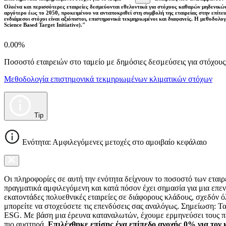
Ολοένα και περισσότερες εταιρείες δεσμεύονται εθελοντικά για στόχους καθαρών μηδενικών
αργότερο έως το 2050, προκειμένου να ανταποκριθεί στη συμβολή της εταιρείας στην επίτ
ενδιάμεσοι στόχοι είναι αξιόπιστοι, επιστημονικά τεκμηριωμένοι και διαφανείς. Η μεθοδολ
Science Based Target Initiative)."
0.00%
Ποσοστό εταιρειών στο ταμείο με δημόσιες δεσμεύσεις για στόχου
Μεθοδολογία επιστημονικά τεκμηριωμένων κλιματικών στόχων
Tip
Ενότητα: Αμφιλεγόμενες μετοχές στο αμοιβαίο κεφάλαιο
Οι πληροφορίες σε αυτή την ενότητα δείχνουν το ποσοστό των εται
πραγματικά αμφιλεγόμενη και κατά πόσον έχει σημασία για μια επεν
εκατοντάδες πολυεθνικές εταιρείες σε διάφορους κλάδους, σχεδόν ό
μπορείτε να στοχεύσετε τις επενδύσεις σας αναλόγως. Σημείωση: Τ
ESG. Με βάση μια έρευνα καταναλωτών, έχουμε ερμηνεύσει τους πε
πιο αυστηρά.
Επιλέχθηκε επίσης ένα επίπεδο ανοχής 0% για τον 