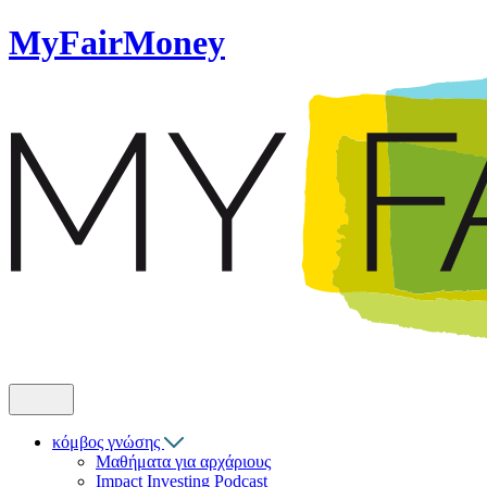
MyFairMoney
κόμβος γνώσης
Μαθήματα για αρχάριους
Impact Investing Podcast