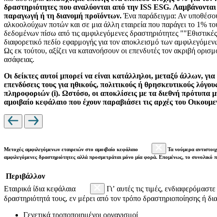
δραστηριότητες που αναλύονται από την ISS ESG. Λαμβάνονται υ
παραγωγή ή τη διανομή προϊόντων.
Ένα παράδειγμα: Αν υποθέσου
αλκοολούχων ποτών και σε μια άλλη εταιρεία που παράγει το 1% το
δεδομένων πίσω από τις αμφιλεγόμενες δραστηριότητες ""Εθιστικές
διαφορετικό πεδίο εφαρμογής για τον αποκλεισμό των αμφιλεγόμεν
Ως εκ τούτου, αξίζει να κατανοήσουν οι επενδυτές τον ακριβή ορ
ασάφειας.
Οι δείκτες αυτοί μπορεί να είναι κατάλληλοι, μεταξύ άλλων, γι
επενδύσεις τους για ηθικούς, πολιτικούς ή θρησκευτικούς λόγο
πληροφοριών (i). Ωστόσο, οι αποκλίσεις με τα διεθνή πρότυπα μ
αμοιβαίο κεφάλαιο που έχουν παραβιάσει τις αρχές του Οικουμ
Μετοχές αμφιλεγόμενων εταιρειών στο αμοιβαίο κεφάλαιο
Τα νούμερα αντιστοιχ
αμφιλεγόμενες δραστηριότητες αλλά προσμετράται μόνο μία φορά. Επομένως, το συνολικό 
Περιβάλλον
Εταιρικά ίδια κεφάλαια
Γι’ αυτές τις τιμές, ενδιαφερόμαστ
δραστηριότητά τους, εν μέρει από τον τρόπο δραστηριοποίησης ή δια
Γενετικά τροποποιημένοι οργανισμοί