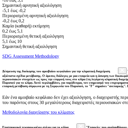
-10 έως 5,1
Σημαντική αρνητική αξιολόγηση
-5,1 έως -0,2
Περιορισμένη αρνητική αξιολόγηση
-0,2 έως 0,2
Καμία (καθαρή) εκτίμηση
0,2 έως 5,1
Περιορισμένη θετική αξιολόγηση
5,1 έως 10
Σημαντική θετική αξιολόγηση
SDG Assessment Methodology
Δέσμευση της διοίκησης του αμοιβαίου κεφαλαίου για την κλιματική διαχείριση
αξιόπιστα σχέδια μετάβασης. Ο άμεσος διάλογος με μια εταιρεία και η άσκηση των δικαιωμά
περιουσιακών στοιχείων ως προς την επιρροή τους στο κλίμα (τη λεγόμενη κλιματική διαχείρ
Παρισιού για το κλίμα. Αυτό περιλαμβάνει, για παράδειγμα, τον επηρεασμό του επιχειρηματ
εταιρική μετάβαση σύμφωνα με τη Συμφωνία του Παρισιού, το "F" σημαίνει "ανεπαρκής". 
Εάν ένα αμοιβαίο κεφάλαιο δεν έχει αξιολόγηση, ο διαχειριστής πε
του παρόντος στους 30 μεγαλύτερους διαχειριστές περιουσιακών σ
Μεθοδολογία διαχείρισης του κλίματος
Επιστημονικά τεκμηριωμένοι στόχοι για το κλίμα
"Εταιρείες που αναλαμβάνουν 