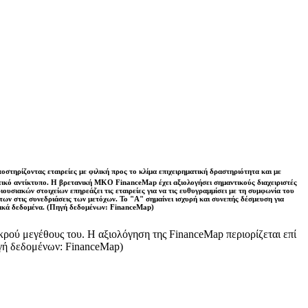
τηρίζοντας εταιρείες με φιλική προς το κλίμα επιχειρηματική δραστηριότητα και με
θετικό αντίκτυπο. Η βρετανική ΜΚΟ FinanceMap έχει αξιολογήσει σημαντικούς διαχειριστές
ιουσιακών στοιχείων επηρεάζει τις εταιρείες για να τις ευθυγραμμίσει με τη συμφωνία του
των στις συνεδριάσεις των μετόχων. Το "Α" σημαίνει ισχυρή και συνεπής δέσμευση για
ερικά δεδομένα. (Πηγή δεδομένων: FinanceMap)
ικρού μεγέθους του. Η αξιολόγηση της FinanceMap περιορίζεται επί
ηγή δεδομένων: FinanceMap)