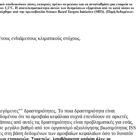
ύ υποδεικνύουν πόσες εκπομπές πρέπει να μειώσει και να αντισταθμίσει μια εταιρεία το
στον 1,5°C. Η αποτελεσματικότητα αυτών των δεσμεύσεων εξαρτάται από το κατά πόσον οι
πτύχθηκε από την πρωτοβουλία Science Based Targets Initiative (SBTi). (Πηγή δεδομένων:
νους ενδιάμεσους κλιματικούς στόχους.
εγόμενες"" δραστηριότητες. Το ποια δραστηριότητα είναι
εδομένου ότι τα αμοιβαία κεφάλαια συχνά επενδύουν σε αρκετές
οιες από αυτές τις δραστηριότητες είναι προβληματικές για εσάς,
 σε μεγάλο βαθμό από τον οργανισμό αξιολόγησης βιωσιμότητας ISS
τες στη βάση δεδομένων των αμοιβαίων κεφαλαίων όσο το δυνατόν
των εταιρειών. Συνεπώς, λαμβάνονται υπόψη όλες οι