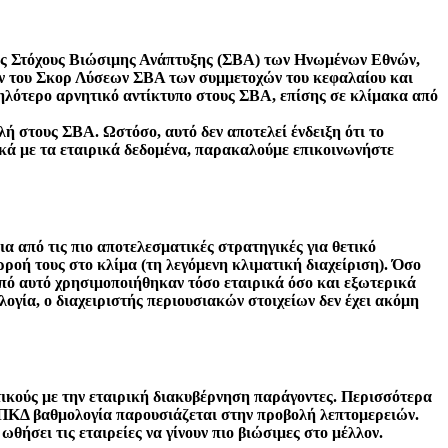
τους Στόχους Βιώσιμης Ανάπτυξης (ΣΒΑ) των Ηνωμένων Εθνών,
μών του Σκορ Λύσεων ΣΒΑ των συμμετοχών του κεφαλαίου και
μηλότερο αρνητικό αντίκτυπο στους ΣΒΑ, επίσης σε κλίμακα από
 στους ΣΒΑ. Ωστόσο, αυτό δεν αποτελεί ένδειξη ότι το
ετικά με τα εταιρικά δεδομένα, παρακαλούμε επικοινωνήστε
ια από τις πιο αποτελεσματικές στρατηγικές για θετικό
ροή τους στο κλίμα (τη λεγόμενη κλιματική διαχείριση). Όσο
κοπό αυτό χρησιμοποιήθηκαν τόσο εταιρικά όσο και εξωτερικά
λογία, ο διαχειριστής περιουσιακών στοιχείων δεν έχει ακόμη
τικούς με την εταιρική διακυβέρνηση παράγοντες. Περισσότερα
η ΠΚΔ βαθμολογία παρουσιάζεται στην προβολή λεπτομερειών.
 ωθήσει τις εταιρείες να γίνουν πιο βιώσιμες στο μέλλον.