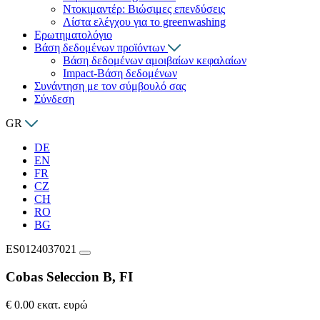
Ντοκιμαντέρ: Βιώσιμες επενδύσεις
Λίστα ελέγχου για το greenwashing
Ερωτηματολόγιο
Βάση δεδομένων προϊόντων
Βάση δεδομένων αμοιβαίων κεφαλαίων
Impact-Βάση δεδομένων
Συνάντηση με τον σύμβουλό σας
Σύνδεση
GR
DE
EN
FR
CZ
CH
RO
BG
ES0124037021
Cobas Seleccion B, FI
€ 0.00 εκατ. ευρώ