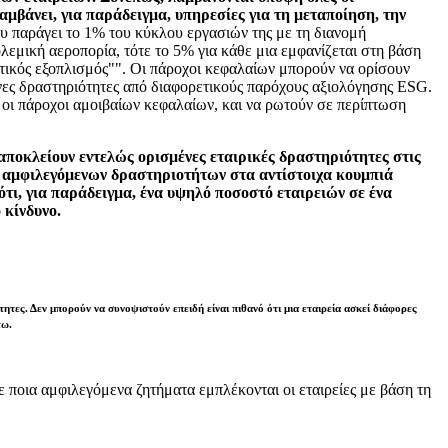
μβάνει, για παράδειγμα, υπηρεσίες για τη μεταποίηση, την
ου παράγει το 1% του κύκλου εργασιών της με τη διανομή
εμική αεροπορία, τότε το 5% για κάθε μια εμφανίζεται στη βάση
ωτικός εξοπλισμός"". Οι πάροχοι κεφαλαίων μπορούν να ορίσουν
νες δραστηριότητες από διαφορετικούς παρόχους αξιολόγησης ESG.
 οι πάροχοι αμοιβαίων κεφαλαίων, και να ρωτούν σε περίπτωση
α αποκλείουν εντελώς ορισμένες εταιρικές δραστηριότητες στις
υς αμφιλεγόμενων δραστηριοτήτων στα αντίστοιχα κουμπιά
ότι, για παράδειγμα, ένα υψηλό ποσοστό εταιρειών σε ένα
 κίνδυνο.
τες. Δεν μπορούν να συνοψιστούν επειδή είναι πιθανό ότι μια εταιρεία ασκεί διάφορες
τω.
σε ποια αμφιλεγόμενα ζητήματα εμπλέκονται οι εταιρείες με βάση τη