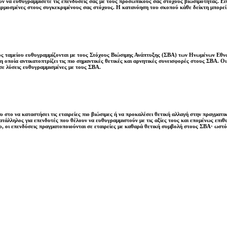
 να ευθυγραμμίσετε τις επενδύσεις σας με τους προσωπικούς σας στόχους βιωσιμότητας. Είτ
αρμοσμένες στους συγκεκριμένους σας στόχους. Η κατανόηση του σκοπού κάθε δείκτη μπορε
νός ταμείου ευθυγραμμίζονται με τους Στόχους Βιώσιμης Ανάπτυξης (ΣΒΑ) των Ηνωμένων Εθνώ
 οποία αντικατοπτρίζει τις πιο σημαντικές θετικές και αρνητικές συνεισφορές στους ΣΒΑ. 
σε λύσεις ευθυγραμμισμένες με τους ΣΒΑ.
 στο να καταστήσει τις εταιρείες πιο βιώσιμες ή να προκαλέσει θετική αλλαγή στην πραγματικ
 κατάλληλος για επενδυτές που θέλουν να ευθυγραμμιστούν με τις αξίες τους και επομένως επ
, οι επενδύσεις πραγματοποιούνται σε εταιρείες με καθαρά θετική συμβολή στους ΣΒΑ· ωστό