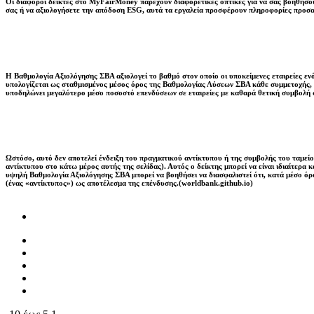
Οι διάφοροι δείκτες στο MyFairMoney παρέχουν διαφορετικές οπτικές για να σας βοηθήσουν
σας ή να αξιολογήσετε την απόδοση ESG, αυτά τα εργαλεία προσφέρουν πληροφορίες προσ
Η Βαθμολογία Αξιολόγησης ΣΒΑ αξιολογεί το βαθμό στον οποίο οι υποκείμενες εταιρείες ε
υπολογίζεται ως σταθμισμένος μέσος όρος της Βαθμολογίας Λύσεων ΣΒΑ κάθε συμμετοχής, η
υποδηλώνει μεγαλύτερο μέσο ποσοστό επενδύσεων σε εταιρείες με καθαρά θετική συμβολή 
Ωστόσο, αυτό δεν αποτελεί ένδειξη του πραγματικού αντίκτυπου ή της συμβολής του ταμείου
αντίκτυπου στο κάτω μέρος αυτής της σελίδας). Αυτός ο δείκτης μπορεί να είναι ιδιαίτερα
υψηλή Βαθμολογία Αξιολόγησης ΣΒΑ μπορεί να βοηθήσει να διασφαλιστεί ότι, κατά μέσο όρο
(ένας «αντίκτυπος») ως αποτέλεσμα της επένδυσης.(worldbank.github.io)