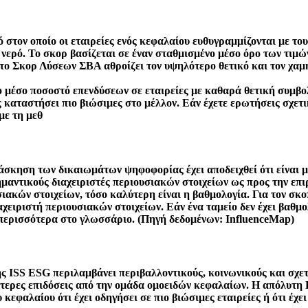
στον οποίο οι εταιρείες ενός κεφαλαίου ευθυγραμμίζονται με 
ό νερό. Το σκορ βασίζεται σε έναν σταθμισμένο μέσο όρο των τι
, το Σκορ Λύσεων ΣΒΑ αθροίζει τον υψηλότερο θετικό και τον χα
έσο ποσοστό επενδύσεων σε εταιρείες με καθαρά θετική συμβολή
τις καταστήσει πιο βιώσιμες στο μέλλον. Εάν έχετε ερωτήσεις σχ
με τη μεθ
 άσκηση των δικαιωμάτων ψηφοφορίας έχει αποδειχθεί ότι είναι μ
αντικούς διαχειριστές περιουσιακών στοιχείων ως προς την επιρ
υσιακών στοιχείων, τόσο καλύτερη είναι η βαθμολογία. Για τον σ
ιαχειριστή περιουσιακών στοιχείων. Εάν ένα ταμείο δεν έχει βαθμο
 περισσότερα στο γλωσσάριο. (Πηγή δεδομένων: InfluenceMap)
ς ISS ESG περιλαμβάνει περιβαλλοντικούς, κοινωνικούς και σχε
λύτερες επιδόσεις από την ομάδα ομοειδών κεφαλαίων. Η απόλυτ
κεφαλαίου ότι έχει οδηγήσει σε πιο βιώσιμες εταιρείες ή ότι έχει