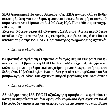
SDG Assessment
Το σκορ Αξιολόγησης ΣΒΑ αντανακλά το βαθμό 
όπως η δράση για το κλίμα, η ποιοτική εκπαίδευση ή το καθαρ
κυμαίνεται σε κλίμακα από -10,0 έως 10,0. Για κάθε συμμετοχή
-10 έως +10.
Ένα υψηλότερο σκορ Αξιολόγησης ΣΒΑ υποδηλώνει μεγαλύτερο μ
κεφάλαιο έχει καταστήσει τις εταιρείες πιο βιώσιμες ή ότι θα 
απευθείας με την ISS ESG. Περισσότερες πληροφορίες σχετικά 
Δεν έχει αξιολογηθεί
Κλιματική Διαχείριση
Ο άμεσος διάλογος με μια εταιρεία και η
αντίκτυπο. Η βρετανική ΜΚΟ InfluenceMap έχει αξιολογήσει σημ
καλύτερη είναι η κλιματική διαχείριση ενός διαχειριστή περιο
δεδομένα. Η βαθμολογία είναι η ίδια για όλα τα κεφάλαια του δ
βαθμολογηθεί λόγω του σχετικά μικρού μεγέθους του. Διαβάστε
Δεν έχει αξιολογηθεί
Αξιολόγηση της ISS ESG
Η αξιολόγηση αμοιβαίου κεφαλαίου τη
αστέρια σημαίνουν ότι ένα αμοιβαίο κεφάλαιο έχει σχετικά κα
Ωστόσο, δεν πρόκειται για δείκτες του αντίκτυπου του αμοιβαίου 