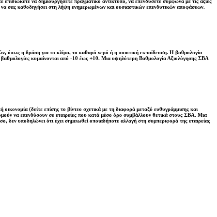
ε επιδιώκετε να δημιουργήσετε πραγματικό αντίκτυπο, να επενδύσετε σύμφωνα με τις αξίες
ί να σας καθοδηγήσει στη λήψη ενημερωμένων και ουσιαστικών επενδυτικών αποφάσεων.
ν, όπως η δράση για το κλίμα, το καθαρό νερό ή η ποιοτική εκπαίδευση. Η βαθμολογία
Οι βαθμολογίες κυμαίνονται από -10 έως +10. Μια υψηλότερη Βαθμολογία Αξιολόγησης ΣΒΑ
ή οικονομία (δείτε επίσης το βίντεο σχετικά με τη διαφορά μεταξύ ευθυγράμμισης και
ιθυμούν να επενδύσουν σε εταιρείες που κατά μέσο όρο συμβάλλουν θετικά στους ΣΒΑ. Μια
σο, δεν υποδηλώνει ότι έχει σημειωθεί οποιαδήποτε αλλαγή στη συμπεριφορά της εταιρείας