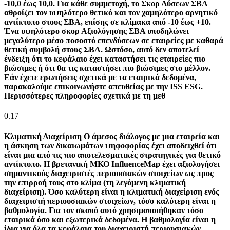
-10,0 έως 10,0. Για κάθε συμμετοχή, το Σκορ Λύσεων ΣΒΑ
αθροίζει τον υψηλότερο θετικό και τον χαμηλότερο αρνητικό
αντίκτυπο στους ΣΒΑ, επίσης σε κλίμακα από -10 έως +10.
Ένα υψηλότερο σκορ Αξιολόγησης ΣΒΑ υποδηλώνει
μεγαλύτερο μέσο ποσοστό επενδύσεων σε εταιρείες με καθαρά
θετική συμβολή στους ΣΒΑ. Ωστόσο, αυτό δεν αποτελεί
ένδειξη ότι το κεφάλαιο έχει καταστήσει τις εταιρείες πιο
βιώσιμες ή ότι θα τις καταστήσει πιο βιώσιμες στο μέλλον.
Εάν έχετε ερωτήσεις σχετικά με τα εταιρικά δεδομένα,
παρακαλούμε επικοινωνήστε απευθείας με την ISS ESG.
Περισσότερες πληροφορίες σχετικά με τη μεθ
0.17
Κλιματική Διαχείριση
Ο άμεσος διάλογος με μια εταιρεία και
η άσκηση των δικαιωμάτων ψηφοφορίας έχει αποδειχθεί ότι
είναι μια από τις πιο αποτελεσματικές στρατηγικές για θετικό
αντίκτυπο. Η βρετανική ΜΚΟ InfluenceMap έχει αξιολογήσει
σημαντικούς διαχειριστές περιουσιακών στοιχείων ως προς
την επιρροή τους στο κλίμα (τη λεγόμενη κλιματική
διαχείριση). Όσο καλύτερη είναι η κλιματική διαχείριση ενός
διαχειριστή περιουσιακών στοιχείων, τόσο καλύτερη είναι η
βαθμολογία. Για τον σκοπό αυτό χρησιμοποιήθηκαν τόσο
εταιρικά όσο και εξωτερικά δεδομένα. Η βαθμολογία είναι η
ίδια για όλα τα κεφάλαια του διαχειριστή περιουσιακών