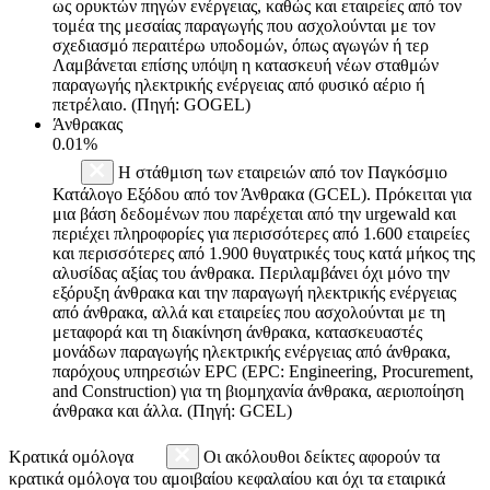
ως ορυκτών πηγών ενέργειας, καθώς και εταιρείες από τον
τομέα της μεσαίας παραγωγής που ασχολούνται με τον
σχεδιασμό περαιτέρω υποδομών, όπως αγωγών ή τερ
Λαμβάνεται επίσης υπόψη η κατασκευή νέων σταθμών
παραγωγής ηλεκτρικής ενέργειας από φυσικό αέριο ή
πετρέλαιο. (Πηγή: GOGEL)
Άνθρακας
0.01%
Η στάθμιση των εταιρειών από τον Παγκόσμιο
Κατάλογο Εξόδου από τον Άνθρακα (GCEL). Πρόκειται για
μια βάση δεδομένων που παρέχεται από την urgewald και
περιέχει πληροφορίες για περισσότερες από 1.600 εταιρείες
και περισσότερες από 1.900 θυγατρικές τους κατά μήκος της
αλυσίδας αξίας του άνθρακα. Περιλαμβάνει όχι μόνο την
εξόρυξη άνθρακα και την παραγωγή ηλεκτρικής ενέργειας
από άνθρακα, αλλά και εταιρείες που ασχολούνται με τη
μεταφορά και τη διακίνηση άνθρακα, κατασκευαστές
μονάδων παραγωγής ηλεκτρικής ενέργειας από άνθρακα,
παρόχους υπηρεσιών EPC (EPC: Engineering, Procurement,
and Construction) για τη βιομηχανία άνθρακα, αεριοποίηση
άνθρακα και άλλα. (Πηγή: GCEL)
Κρατικά ομόλογα
Οι ακόλουθοι δείκτες αφορούν τα
κρατικά ομόλογα του αμοιβαίου κεφαλαίου και όχι τα εταιρικά