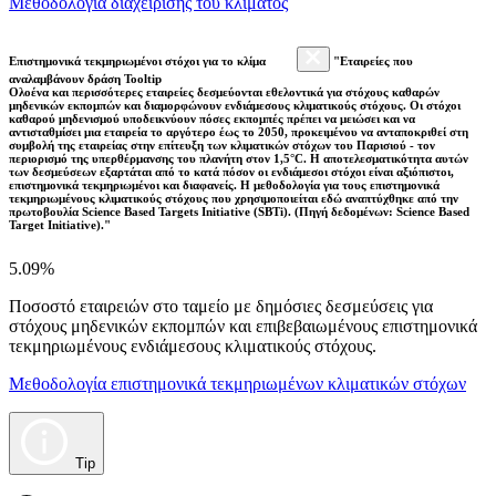
Μεθοδολογία διαχείρισης του κλίματος
Επιστημονικά τεκμηριωμένοι στόχοι για το κλίμα
"Εταιρείες που
αναλαμβάνουν δράση Tooltip
Ολοένα και περισσότερες εταιρείες δεσμεύονται εθελοντικά για στόχους καθαρών
μηδενικών εκπομπών και διαμορφώνουν ενδιάμεσους κλιματικούς στόχους. Οι στόχοι
καθαρού μηδενισμού υποδεικνύουν πόσες εκπομπές πρέπει να μειώσει και να
αντισταθμίσει μια εταιρεία το αργότερο έως το 2050, προκειμένου να ανταποκριθεί στη
συμβολή της εταιρείας στην επίτευξη των κλιματικών στόχων του Παρισιού - τον
περιορισμό της υπερθέρμανσης του πλανήτη στον 1,5°C. Η αποτελεσματικότητα αυτών
των δεσμεύσεων εξαρτάται από το κατά πόσον οι ενδιάμεσοι στόχοι είναι αξιόπιστοι,
επιστημονικά τεκμηριωμένοι και διαφανείς. Η μεθοδολογία για τους επιστημονικά
τεκμηριωμένους κλιματικούς στόχους που χρησιμοποιείται εδώ αναπτύχθηκε από την
πρωτοβουλία Science Based Targets Initiative (SBTi). (Πηγή δεδομένων: Science Based
Target Initiative)."
5.09%
Ποσοστό εταιρειών στο ταμείο με δημόσιες δεσμεύσεις για
στόχους μηδενικών εκπομπών και επιβεβαιωμένους επιστημονικά
τεκμηριωμένους ενδιάμεσους κλιματικούς στόχους.
Μεθοδολογία επιστημονικά τεκμηριωμένων κλιματικών στόχων
Tip