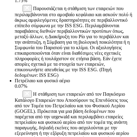
1.73%
Παρουσιάζεται η στάθμιση των εταιρειών που
περιλαμβάνονται στο αμοιβαίο κεφάλαιο και ασκούν πολύ ή
άκρως αμφιλεγόμενες δραστηριότητες σε περιβαλλοντικό
επίπεδο σύμφωνα με την ISS ESG. Περιλαμβάνονται
παραβιάσεις διεθνών περιβαλλοντικών προτύπων όπως,
μεταξύ άλλων, η Διακήρυξη του Ρίο για το περιβάλλον και
την ανάπτυξη, η Σύμβαση για τη βιολογική ποικιλότητα ή η
Συμφωνία του Παρισιού για το κλίμα. Οι αξιολογήσεις
επικαιροποιούνται όταν είναι διαθέσιμες νέες σχετικές
πληροφορίες ή τουλάχιστον σε ετήσια βάση. Εάν έχετε
απορίες σχετικά με τα στοιχεία των εταιρειών,
επικοινωνήστε απευθείας με την ISS ESG. (Πηγή
δεδομένων: ISS ESG)
Πετρέλαιο και φυσικό αέριο
0.07%
Η στάθμιση των εταιρειών από τον Παγκόσμιο
Κατάλογο Εταιρειών που Αποσύρουν τις Επενδύσεις τους
από τον Τομέα του Πετρελαίου και του Φυσικού Αερίου
(GOGEL). Πρόκειται για μια βάση δεδομένων που
παρέχεται από την urgewald και περιλαμβάνει εταιρείες
πετρελαίου και φυσικού αερίου από τον τομέα της ανάντη
παραγωγής, δηλαδή εκείνες που ασχολούνται με την
εξερεύνηση ή την εξόρυξη πετρελαίου και φυσικού αερίου