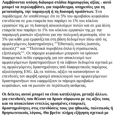
Λαμβάνονται υπόψη διάφορα στάδια δημιουργίας αξίας - αυτό
μπορεί να περιλαμβάνει, για παράδειγμα, υπηρεσίες για τη
μεταποίηση, την παραγωγή ή τη διανομή προϊόντων.
Ένα
παράδειγμα: Αν υποθέσουμε ότι το 5% του αμοιβαίου κεφαλαίου
επενδύεται σε μια εταιρεία που παράγει το 1% του κύκλου
εργασιών της με τη διανομή αλκοολούχων ποτών και σε μια άλλη
εταιρεία που παράγει το 1% του κύκλου εργασιών της με την
παραγωγή μασκών οξυγόνου για την πολεμική αεροπορία, τότε το
5% για κάθε μια εμφανίζεται στη βάση δεδομένων πίσω από τις
αμφιλεγόμενες δραστηριότητες ""Εθιστικές ουσίες (καπνός,
αλκοόλ)"" και ""Πολιτικά πυροβόλα όπλα ή στρατιωτικός
εξοπλισμός"". Οι πάροχοι κεφαλαίων μπορούν να ορίσουν
διαφορετικό πεδίο εφαρμογής για τον αποκλεισμό των
αμφιλεγόμενων δραστηριοτήτων ή να λάβουν δεδομένα σχετικά με
τις αμφιλεγόμενες δραστηριότητες από διαφορετικούς παρόχους
αξιολόγησης ESG. Ως εκ τούτου, αξίζει να κατανοήσουν οι
επενδυτές τον ακριβή ορισμό αποκλεισμού των αμφιλεγόμενων
δραστηριοτήτων που εφαρμόζουν οι πάροχοι αμοιβαίων
κεφαλαίων, και να ρωτούν σε περίπτωση ασάφειας.
Οι δείκτες αυτοί μπορεί να είναι κατάλληλοι, μεταξύ άλλων,
για επενδυτές που θέλουν να δρουν σύμφωνα με τις αξίες τους
και να αποκλείουν εντελώς ορισμένες εταιρικές
δραστηριότητες στις επενδύσεις τους για ηθικούς, πολιτικούς ή
θρησκευτικούς λόγους. Θα βρείτε πλήρη εξήγηση σχετικά με