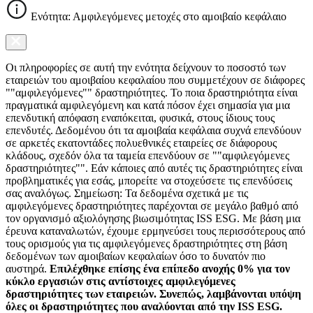
Ενότητα: Αμφιλεγόμενες μετοχές στο αμοιβαίο κεφάλαιο
Οι πληροφορίες σε αυτή την ενότητα δείχνουν το ποσοστό των
εταιρειών του αμοιβαίου κεφαλαίου που συμμετέχουν σε διάφορες
""αμφιλεγόμενες"" δραστηριότητες. Το ποια δραστηριότητα είναι
πραγματικά αμφιλεγόμενη και κατά πόσον έχει σημασία για μια
επενδυτική απόφαση εναπόκειται, φυσικά, στους ίδιους τους
επενδυτές. Δεδομένου ότι τα αμοιβαία κεφάλαια συχνά επενδύουν
σε αρκετές εκατοντάδες πολυεθνικές εταιρείες σε διάφορους
κλάδους, σχεδόν όλα τα ταμεία επενδύουν σε ""αμφιλεγόμενες
δραστηριότητες"". Εάν κάποιες από αυτές τις δραστηριότητες είναι
προβληματικές για εσάς, μπορείτε να στοχεύσετε τις επενδύσεις
σας αναλόγως. Σημείωση: Τα δεδομένα σχετικά με τις
αμφιλεγόμενες δραστηριότητες παρέχονται σε μεγάλο βαθμό από
τον οργανισμό αξιολόγησης βιωσιμότητας ISS ESG. Με βάση μια
έρευνα καταναλωτών, έχουμε ερμηνεύσει τους περισσότερους από
τους ορισμούς για τις αμφιλεγόμενες δραστηριότητες στη βάση
δεδομένων των αμοιβαίων κεφαλαίων όσο το δυνατόν πιο
αυστηρά.
Επιλέχθηκε επίσης ένα επίπεδο ανοχής 0% για τον
κύκλο εργασιών στις αντίστοιχες αμφιλεγόμενες
δραστηριότητες των εταιρειών. Συνεπώς, λαμβάνονται υπόψη
όλες οι δραστηριότητες που αναλύονται από την ISS ESG.