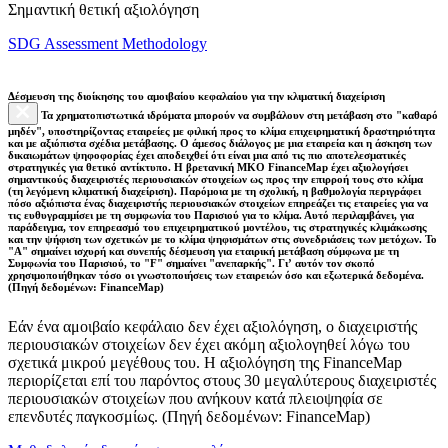
Σημαντική θετική αξιολόγηση
SDG Assessment Methodology
Δέσμευση της διοίκησης του αμοιβαίου κεφαλαίου για την κλιματική διαχείριση
Τα χρηματοπιστωτικά ιδρύματα μπορούν να συμβάλουν στη μετάβαση στο "καθαρό
μηδέν", υποστηρίζοντας εταιρείες με φιλική προς το κλίμα επιχειρηματική δραστηριότητα
και με αξιόπιστα σχέδια μετάβασης. Ο άμεσος διάλογος με μια εταιρεία και η άσκηση των
δικαιωμάτων ψηφοφορίας έχει αποδειχθεί ότι είναι μια από τις πιο αποτελεσματικές
στρατηγικές για θετικό αντίκτυπο. Η βρετανική ΜΚΟ FinanceMap έχει αξιολογήσει
σημαντικούς διαχειριστές περιουσιακών στοιχείων ως προς την επιρροή τους στο κλίμα
(τη λεγόμενη κλιματική διαχείριση). Παρόμοια με τη σχολική, η βαθμολογία περιγράφει
πόσο αξιόπιστα ένας διαχειριστής περιουσιακών στοιχείων επηρεάζει τις εταιρείες για να
τις ευθυγραμμίσει με τη συμφωνία του Παρισιού για το κλίμα. Αυτό περιλαμβάνει, για
παράδειγμα, τον επηρεασμό του επιχειρηματικού μοντέλου, τις στρατηγικές κλιμάκωσης
και την ψήφιση των σχετικών με το κλίμα ψηφισμάτων στις συνεδριάσεις των μετόχων. Το
"Α" σημαίνει ισχυρή και συνεπής δέσμευση για εταιρική μετάβαση σύμφωνα με τη
Συμφωνία του Παρισιού, το "F" σημαίνει "ανεπαρκής". Γι’ αυτόν τον σκοπό
χρησιμοποιήθηκαν τόσο οι γνωστοποιήσεις των εταιρειών όσο και εξωτερικά δεδομένα.
(Πηγή δεδομένων: FinanceMap)
Εάν ένα αμοιβαίο κεφάλαιο δεν έχει αξιολόγηση, ο διαχειριστής
περιουσιακών στοιχείων δεν έχει ακόμη αξιολογηθεί λόγω του
σχετικά μικρού μεγέθους του. Η αξιολόγηση της FinanceMap
περιορίζεται επί του παρόντος στους 30 μεγαλύτερους διαχειριστές
περιουσιακών στοιχείων που ανήκουν κατά πλειοψηφία σε
επενδυτές παγκοσμίως. (Πηγή δεδομένων: FinanceMap)