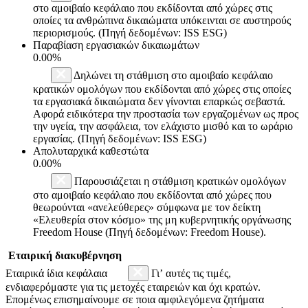
στο αμοιβαίο κεφάλαιο που εκδίδονται από χώρες στις
οποίες τα ανθρώπινα δικαιώματα υπόκεινται σε αυστηρούς
περιορισμούς. (Πηγή δεδομένων: ISS ESG)
Παραβίαση εργασιακών δικαιωμάτων
0.00%
Δηλώνει τη στάθμιση στο αμοιβαίο κεφάλαιο
κρατικών ομολόγων που εκδίδονται από χώρες στις οποίες
τα εργασιακά δικαιώματα δεν γίνονται επαρκώς σεβαστά.
Αφορά ειδικότερα την προστασία των εργαζομένων ως προς
την υγεία, την ασφάλεια, τον ελάχιστο μισθό και το ωράριο
εργασίας. (Πηγή δεδομένων: ISS ESG)
Απολυταρχικά καθεστώτα
0.00%
Παρουσιάζεται η στάθμιση κρατικών ομολόγων
στο αμοιβαίο κεφάλαιο που εκδίδονται από χώρες που
θεωρούνται «ανελεύθερες» σύμφωνα με τον δείκτη
«Ελευθερία στον κόσμο» της μη κυβερνητικής οργάνωσης
Freedom House (Πηγή δεδομένων: Freedom House).
Εταιρική διακυβέρνηση
Εταιρικά ίδια κεφάλαια
Γι’ αυτές τις τιμές,
ενδιαφερόμαστε για τις μετοχές εταιρειών και όχι κρατών.
Επομένως επισημαίνουμε σε ποια αμφιλεγόμενα ζητήματα