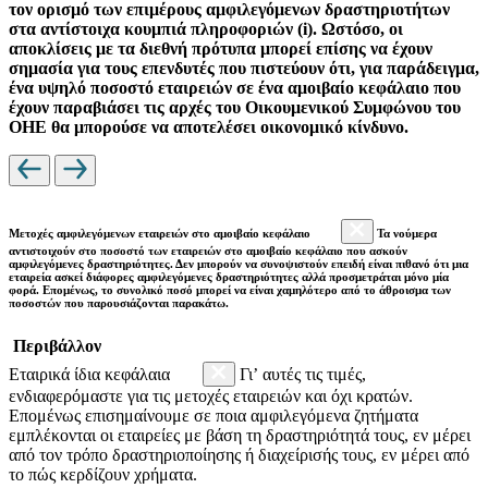
τον ορισμό των επιμέρους αμφιλεγόμενων δραστηριοτήτων
στα αντίστοιχα κουμπιά πληροφοριών (i). Ωστόσο, οι
αποκλίσεις με τα διεθνή πρότυπα μπορεί επίσης να έχουν
σημασία για τους επενδυτές που πιστεύουν ότι, για παράδειγμα,
ένα υψηλό ποσοστό εταιρειών σε ένα αμοιβαίο κεφάλαιο που
έχουν παραβιάσει τις αρχές του Οικουμενικού Συμφώνου του
ΟΗΕ θα μπορούσε να αποτελέσει οικονομικό κίνδυνο.
Μετοχές αμφιλεγόμενων εταιρειών στο αμοιβαίο κεφάλαιο
Τα νούμερα
αντιστοιχούν στο ποσοστό των εταιρειών στο αμοιβαίο κεφάλαιο που ασκούν
αμφιλεγόμενες δραστηριότητες. Δεν μπορούν να συνοψιστούν επειδή είναι πιθανό ότι μια
εταιρεία ασκεί διάφορες αμφιλεγόμενες δραστηριότητες αλλά προσμετράται μόνο μία
φορά. Επομένως, το συνολικό ποσό μπορεί να είναι χαμηλότερο από το άθροισμα των
ποσοστών που παρουσιάζονται παρακάτω.
Περιβάλλον
Εταιρικά ίδια κεφάλαια
Γι’ αυτές τις τιμές,
ενδιαφερόμαστε για τις μετοχές εταιρειών και όχι κρατών.
Επομένως επισημαίνουμε σε ποια αμφιλεγόμενα ζητήματα
εμπλέκονται οι εταιρείες με βάση τη δραστηριότητά τους, εν μέρει
από τον τρόπο δραστηριοποίησης ή διαχείρισής τους, εν μέρει από
το πώς κερδίζουν χρήματα.