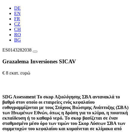
DE
EN
FR
CZ
CH
RO
BG
ES0143282038
Grazalema Inversiones SICAV
€ 8 εκατ. ευρώ
SDG Assessment
Το σκορ Αξιολόγησης ΣΒΑ αντανακλά το
βαθμό στον οποίο οι εταιρείες ενός κεφαλαίου
ευθυγραμμίζονται με τους Στόχους Βιώσιμης Ανάπτυξης (ΣΒΑ)
των Ηνωμένων Εθνών, όπως η δράση για το κλίμα, η ποιοτική
εκπαίδευση ή το καθαρό νερό. Το σκορ βασίζεται σε έναν
σταθμισμένο μέσο όρο των τιμών του Σκορ Λύσεων ΣΒΑ των
συμμετοχών του κεφαλαίου και κυμαίνεται σε κλίμακα από