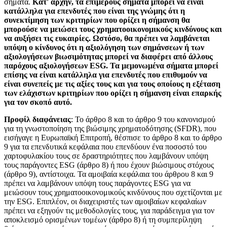
σήματα.
Κατ' αρχήν, τα επιμέρους σήματα μπορεί να είναι
κατάλληλα για επενδυτές που είναι της γνώμης ότι η
συνεκτίμηση των κριτηρίων που ορίζει η σήμανση θα
μπορούσε να μειώσει τους χρηματοοικονομικούς κινδύνους και
να αυξήσει τις ευκαιρίες. Ωστόσο, θα πρέπει να λαμβάνεται
υπόψη ο κίνδυνος ότι η αξιολόγηση των σημάνσεων ή των
αξιολογήσεων βιωσιμότητας μπορεί να διαφέρει από άλλους
παρόχους αξιολογήσεων ESG. Τα μεμονωμένα σήματα μπορεί
επίσης να είναι κατάλληλα για επενδυτές που επιθυμούν να
είναι συνεπείς με τις αξίες τους και για τους οποίους η εξέταση
των ελάχιστων κριτηρίων που ορίζει η σήμανση είναι επαρκής
για τον σκοπό αυτό.
Προφίλ διαφάνειας
: Το άρθρο 8 και το άρθρο 9 του κανονισμού
για τη γνωστοποίηση της βιώσιμης χρηματοδότησης (SFDR), που
εισήγαγε η Ευρωπαϊκή Επιτροπή, θέσπισε το άρθρο 8 και το άρθρο
9 για τα επενδυτικά κεφάλαια που επενδύουν ένα ποσοστό του
χαρτοφυλακίου τους σε δραστηριότητες που λαμβάνουν υπόψη
τους παράγοντες ESG (άρθρο 8) ή που έχουν βιώσιμους στόχους
(άρθρο 9), αντίστοιχα. Τα αμοιβαία κεφάλαια του άρθρου 8 και 9
πρέπει να λαμβάνουν υπόψη τους παράγοντες ESG για να
μειώσουν τους χρηματοοικονομικούς κινδύνους που σχετίζονται με
την ESG. Επιπλέον, οι διαχειριστές των αμοιβαίων κεφαλαίων
πρέπει να εξηγούν τις μεθοδολογίες τους, για παράδειγμα για τον
αποκλεισμό ορισμένων τομέων (άρθρο 8) ή τη συμπερίληψη