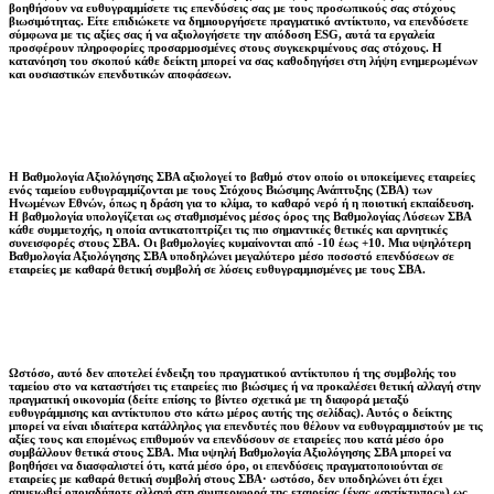
βοηθήσουν να ευθυγραμμίσετε τις επενδύσεις σας με τους προσωπικούς σας στόχους
βιωσιμότητας. Είτε επιδιώκετε να δημιουργήσετε πραγματικό αντίκτυπο, να επενδύσετε
σύμφωνα με τις αξίες σας ή να αξιολογήσετε την απόδοση ESG, αυτά τα εργαλεία
προσφέρουν πληροφορίες προσαρμοσμένες στους συγκεκριμένους σας στόχους. Η
κατανόηση του σκοπού κάθε δείκτη μπορεί να σας καθοδηγήσει στη λήψη ενημερωμένων
και ουσιαστικών επενδυτικών αποφάσεων.
Η Βαθμολογία Αξιολόγησης ΣΒΑ αξιολογεί το βαθμό στον οποίο οι υποκείμενες εταιρείες
ενός ταμείου ευθυγραμμίζονται με τους Στόχους Βιώσιμης Ανάπτυξης (ΣΒΑ) των
Ηνωμένων Εθνών, όπως η δράση για το κλίμα, το καθαρό νερό ή η ποιοτική εκπαίδευση.
Η βαθμολογία υπολογίζεται ως σταθμισμένος μέσος όρος της Βαθμολογίας Λύσεων ΣΒΑ
κάθε συμμετοχής, η οποία αντικατοπτρίζει τις πιο σημαντικές θετικές και αρνητικές
συνεισφορές στους ΣΒΑ. Οι βαθμολογίες κυμαίνονται από -10 έως +10. Μια υψηλότερη
Βαθμολογία Αξιολόγησης ΣΒΑ υποδηλώνει μεγαλύτερο μέσο ποσοστό επενδύσεων σε
εταιρείες με καθαρά θετική συμβολή σε λύσεις ευθυγραμμισμένες με τους ΣΒΑ.
Ωστόσο, αυτό δεν αποτελεί ένδειξη του πραγματικού αντίκτυπου ή της συμβολής του
ταμείου στο να καταστήσει τις εταιρείες πιο βιώσιμες ή να προκαλέσει θετική αλλαγή στην
πραγματική οικονομία (δείτε επίσης το βίντεο σχετικά με τη διαφορά μεταξύ
ευθυγράμμισης και αντίκτυπου στο κάτω μέρος αυτής της σελίδας). Αυτός ο δείκτης
μπορεί να είναι ιδιαίτερα κατάλληλος για επενδυτές που θέλουν να ευθυγραμμιστούν με τις
αξίες τους και επομένως επιθυμούν να επενδύσουν σε εταιρείες που κατά μέσο όρο
συμβάλλουν θετικά στους ΣΒΑ. Μια υψηλή Βαθμολογία Αξιολόγησης ΣΒΑ μπορεί να
βοηθήσει να διασφαλιστεί ότι, κατά μέσο όρο, οι επενδύσεις πραγματοποιούνται σε
εταιρείες με καθαρά θετική συμβολή στους ΣΒΑ· ωστόσο, δεν υποδηλώνει ότι έχει
σημειωθεί οποιαδήποτε αλλαγή στη συμπεριφορά της εταιρείας (ένας «αντίκτυπος») ως