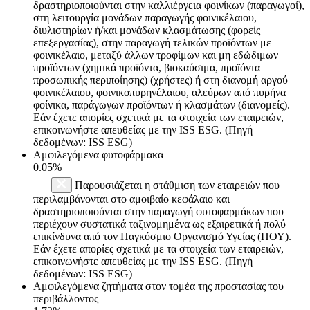
δραστηριοποιούνται στην καλλιέργεια φοινίκων (παραγωγοί),
στη λειτουργία μονάδων παραγωγής φοινικέλαιου,
διυλιστηρίων ή/και μονάδων κλασμάτωσης (φορείς
επεξεργασίας), στην παραγωγή τελικών προϊόντων με
φοινικέλαιο, μεταξύ άλλων τροφίμων και μη εδώδιμων
προϊόντων (χημικά προϊόντα, βιοκαύσιμα, προϊόντα
προσωπικής περιποίησης) (χρήστες) ή στη διανομή αργού
φοινικέλαιου, φοινικοπυρηνέλαιου, αλεύρων από πυρήνα
φοίνικα, παράγωγων προϊόντων ή κλασμάτων (διανομείς).
Εάν έχετε απορίες σχετικά με τα στοιχεία των εταιρειών,
επικοινωνήστε απευθείας με την ISS ESG. (Πηγή
δεδομένων: ISS ESG)
Αμφιλεγόμενα φυτοφάρμακα
0.05%
Παρουσιάζεται η στάθμιση των εταιρειών που
περιλαμβάνονται στο αμοιβαίο κεφάλαιο και
δραστηριοποιούνται στην παραγωγή φυτοφαρμάκων που
περιέχουν συστατικά ταξινομημένα ως εξαιρετικά ή πολύ
επικίνδυνα από τον Παγκόσμιο Οργανισμό Υγείας (ΠΟΥ).
Εάν έχετε απορίες σχετικά με τα στοιχεία των εταιρειών,
επικοινωνήστε απευθείας με την ISS ESG. (Πηγή
δεδομένων: ISS ESG)
Αμφιλεγόμενα ζητήματα στον τομέα της προστασίας του
περιβάλλοντος