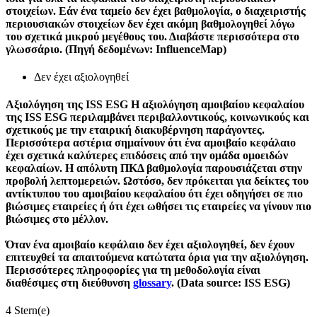
στοιχείων. Εάν ένα ταμείο δεν έχει βαθμολογία, ο διαχειριστής
περιουσιακών στοιχείων δεν έχει ακόμη βαθμολογηθεί λόγω
του σχετικά μικρού μεγέθους του. Διαβάστε περισσότερα στο
γλωσσάριο. (Πηγή δεδομένων: InfluenceMap)
Δεν έχει αξιολογηθεί
Αξιολόγηση της ISS ESG
Η αξιολόγηση αμοιβαίου κεφαλαίου
της ISS ESG περιλαμβάνει περιβαλλοντικούς, κοινωνικούς και
σχετικούς με την εταιρική διακυβέρνηση παράγοντες.
Περισσότερα αστέρια σημαίνουν ότι ένα αμοιβαίο κεφάλαιο
έχει σχετικά καλύτερες επιδόσεις από την ομάδα ομοειδών
κεφαλαίων. Η απόλυτη ΠΚΔ βαθμολογία παρουσιάζεται στην
προβολή λεπτομερειών. Ωστόσο, δεν πρόκειται για δείκτες του
αντίκτυπου του αμοιβαίου κεφαλαίου ότι έχει οδηγήσει σε πιο
βιώσιμες εταιρείες ή ότι έχει ωθήσει τις εταιρείες να γίνουν πιο
βιώσιμες στο μέλλον.
Όταν ένα αμοιβαίο κεφάλαιο δεν έχει αξιολογηθεί, δεν έχουν
επιτευχθεί τα απαιτούμενα κατώτατα όρια για την αξιολόγηση.
Περισσότερες πληροφορίες για τη μεθοδολογία είναι
διαθέσιμες στη διεύθυνση
glossary
. (Data source: ISS ESG)
4 Stern(e)