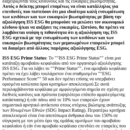
διαχειρίζονται τους κινδύνους και τις ευκαιρίες βιωσιμότητας.
Αυτός ο δείκτης μπορεί επομένως να είναι κατάλληλος για
επενδυτές που πιστεύουν ότι μια ιδιαίτερα καλή ενσωμάτωση
των κινδύνων και των ευκαιριών βιωσιμότητας με βάση την
αξιολόγηση ISS ESG θα μπορούσε να μειώσει τον οικονομικό
κίνδυνο ή/και να αυξήσει τις ευκαιρίες. Ωστόσο, θα πρέπει να
λαμβάνεται υπόψη η πιθανότητα ότι η αξιολόγηση της ISS
ESG σχετικά με την ενσωμάτωση των κινδύνων και των
ευκαιριών βιωσιμότητας των μεμονωμένων εταιρειών μπορεί
να διαφέρει από άλλους παρόχους αξιολόγησης ESG.
ISS ESG Prime Status
: Το ""ISS ESG Prime Status"" είναι μια
κατάταξη αμοιβαίου κεφαλαίου από τον οργανισμό αξιολόγησης
ISS ESG. Για να λάβει το ""Prime Status"", ένα αμοιβαίο κεφάλαιο
πρέπει να έχει λάβει τουλάχιστον ένα σταθμισμένο ""ESG
Performance Score"" 50 και δεν πρέπει επίσης να υπερβαίνει
ορισμένα κατώτατα όρια κριτηρίων αποκλεισμού.Σε αυτά
περιλαμβάνονται κεφάλαια με αμφιλεγόμενα σημεία σε σχέση με
διεθνείς κανόνες και πρότυπα (υψηλότερο επίπεδο αμφιλεγόμενης
κατάστασης) ή εάν πάνω από το 10% των εταιρειών έχουν
σημαντικά αρνητικό αντίκτυπο στους στόχους βιώσιμης ανάπτυξης
των Ηνωμένων Εθνών (SDG Impact Rating). Περαιτέρω κριτήρια
αποκλεισμού είναι ένα αποτύπωμα άνθρακα άνω του 150% σε
σύγκριση με τον μέσο όρο της ομάδας ομοτίμων του αμοιβαίου
κεφαλαίου ή εάν ένα αμοιβαίο κεφάλαιο επενδύει σε εταιρείες που