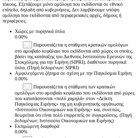
τόκους. Εξετάζουμε μόνο ομόλογα που εκδίδονται σε εθνικό
επίπεδο, δηλαδή από κυβερνήσεις. Δεν λαμβάνουμε υπόψη
ομόλογα που εκδίδονται από περιφερειακές αρχές, δήμους ή
περιφέρειες.
Χώρες με πυρηνικά όπλα
0.00%
Παρουσιάζεται η στάθμιση κρατικών ομολόγων
στο αμοιβαίο κεφάλαιο που εκδίδονται από χώρες οι οποίες,
βάσει της κατάταξης του Διεθνούς Ινστιτούτου Ερευνών της
Στοκχόλμης για την Ειρήνη (SIPRI), διαθέτουν πυρηνικά
όπλα. (Πηγή δεδομένων: SIPRI)
Αμφιλεγόμενο ζήτημα σε σχέση με την Παγκόσμια Ειρήνη
0.00%
Παρουσιάζεται η στάθμιση των κρατικών
ομολόγων στο αμοιβαίο κεφάλαιο που εκδίδονται από χώρες
που κατατάσσονται «πολύ χαμηλά» στον «Δείκτη
Παγκόσμιας Ειρήνης» της μη κυβερνητικής οργάνωσης
«Ινστιτούτο Οικονομικών και Ειρήνης» και, συνεπώς,
θεωρείται ότι είναι πολύ επιρρεπείς σε συγκρούσεις. (Πηγή
δεδομένων: Ινστιτούτο Οικονομικών και Ειρήνης)
Εκτιμώμενη διαφθορά
0.00%