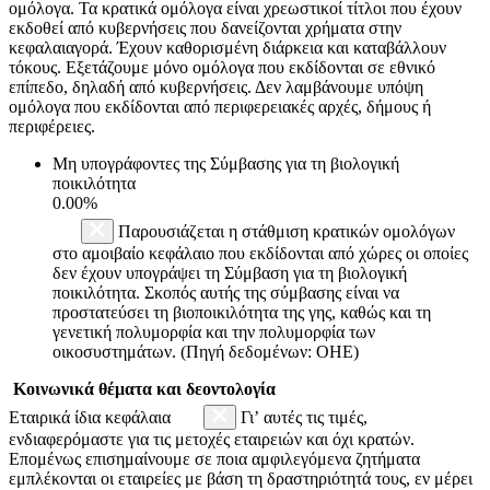
ομόλογα. Τα κρατικά ομόλογα είναι χρεωστικοί τίτλοι που έχουν
εκδοθεί από κυβερνήσεις που δανείζονται χρήματα στην
κεφαλαιαγορά. Έχουν καθορισμένη διάρκεια και καταβάλλουν
τόκους. Εξετάζουμε μόνο ομόλογα που εκδίδονται σε εθνικό
επίπεδο, δηλαδή από κυβερνήσεις. Δεν λαμβάνουμε υπόψη
ομόλογα που εκδίδονται από περιφερειακές αρχές, δήμους ή
περιφέρειες.
Μη υπογράφοντες της Σύμβασης για τη βιολογική
ποικιλότητα
0.00%
Παρουσιάζεται η στάθμιση κρατικών ομολόγων
στο αμοιβαίο κεφάλαιο που εκδίδονται από χώρες οι οποίες
δεν έχουν υπογράψει τη Σύμβαση για τη βιολογική
ποικιλότητα. Σκοπός αυτής της σύμβασης είναι να
προστατεύσει τη βιοποικιλότητα της γης, καθώς και τη
γενετική πολυμορφία και την πολυμορφία των
οικοσυστημάτων. (Πηγή δεδομένων: ΟΗΕ)
Κοινωνικά θέματα και δεοντολογία
Εταιρικά ίδια κεφάλαια
Γι’ αυτές τις τιμές,
ενδιαφερόμαστε για τις μετοχές εταιρειών και όχι κρατών.
Επομένως επισημαίνουμε σε ποια αμφιλεγόμενα ζητήματα
εμπλέκονται οι εταιρείες με βάση τη δραστηριότητά τους, εν μέρει