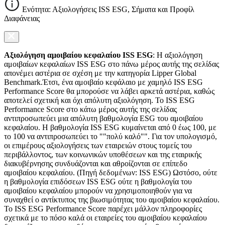
Ενότητα: Αξιολογήσεις ISS ESG, Σήματα και Προφίλ
Διαφάνειας
Αξιολόγηση αμοιβαίου κεφαλαίου ISS ESG
: Η αξιολόγηση
αμοιβαίων κεφαλαίων ISS ESG στο πάνω μέρος αυτής της σελίδας
απονέμει αστέρια σε σχέση με την κατηγορία Lipper Global
Benchmark.Έτσι, ένα αμοιβαίο κεφάλαιο με χαμηλό ISS ESG
Performance Score θα μπορούσε να λάβει αρκετά αστέρια, καθώς
αποτελεί σχετική και όχι απόλυτη αξιολόγηση. Το ISS ESG
Performance Score στο κάτω μέρος αυτής της σελίδας
αντιπροσωπεύει μια απόλυτη βαθμολογία ESG του αμοιβαίου
κεφαλαίου. Η βαθμολογία ISS ESG κυμαίνεται από 0 έως 100, με
το 100 να αντιπροσωπεύει το ""πολύ καλό"". Για τον υπολογισμό,
οι επιμέρους αξιολογήσεις των εταιρειών στους τομείς του
περιβάλλοντος, των κοινωνικών υποθέσεων και της εταιρικής
διακυβέρνησης συνδυάζονται και αθροίζονται σε επίπεδο
αμοιβαίου κεφαλαίου. (Πηγή δεδομένων: ISS ESG) Ωστόσο, ούτε
η βαθμολογία επιδόσεων ISS ESG ούτε η βαθμολογία του
αμοιβαίου κεφαλαίου μπορούν να χρησιμοποιηθούν για να
συναχθεί ο αντίκτυπος της βιωσιμότητας του αμοιβαίου κεφαλαίου.
Το ISS ESG Performance Score παρέχει μάλλον πληροφορίες
σχετικά με το πόσο καλά οι εταιρείες του αμοιβαίου κεφαλαίου