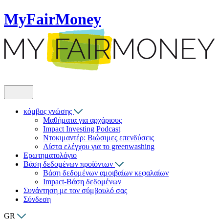
MyFairMoney
κόμβος γνώσης
Μαθήματα για αρχάριους
Impact Investing Podcast
Ντοκιμαντέρ: Βιώσιμες επενδύσεις
Λίστα ελέγχου για το greenwashing
Ερωτηματολόγιο
Βάση δεδομένων προϊόντων
Βάση δεδομένων αμοιβαίων κεφαλαίων
Impact-Βάση δεδομένων
Συνάντηση με τον σύμβουλό σας
Σύνδεση
GR