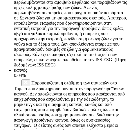
περιλαμβάνονται στο αμοιβαίο κεφάλαιο και παραβιάζουν τις
αρχές καλής μεταχείρισης των ζώων. Αφενός,
περιλαμβάνονται εταιρείες που πραγματοποιούν πειράματα
σε ζωντανά ζώα για μη φαρμακευτικούς σκοπούς. Αφετέρου,
αποκλείονται εταιρείες που δραστηριοποιούνται στην
εντατική εκτροφή για την παραγωγή τροφίμων, όπως κρέας,
αβγά και γαλακτοκομικά προϊόντα, ή εταιρείες που
προχωρούν στην εκτροφή, παγίδευση ή σφαγή ζώων για τη
γούνα και το δέρμα τους. Δεν αποκλείονται εταιρείες που
πραγματοποιούν δοκιμές σε ζώα για φαρμακευτικούς
σκοπούς. Εάν έχετε απορίες σχετικά με τα στοιχεία των
εταιρειών, επικοινωνήστε απευθείας με την ISS ESG. (Πηγή
δεδομένων: ISS ESG)
καπνός
0.04%
Παρουσιάζεται η στάθμιση των εταιρειών στο
Ταμείο που δραστηριοποιούνται στην παραγωγή προϊόντων
καπνού. Δεν αποκλείονται οι υπηρεσίες που παρέχονται από
επιχειρήσεις που ασχολούνται με την αδειοδότηση, το
μάρκετινγκ και τη διαφήμιση καπνού, καθώς και από
επιχειρήσεις που προμηθεύουν βασικές πρώτες ύλες και
υλικά συσκευασίας που χρησιμοποιούνται ειδικά για την
παραγωγή προϊόντων καπνού, όπως οι συσκευασίες
τσιγάρων. Ο δείκτης αυτός δεν απαιτεί ελάχιστο μερίδιο