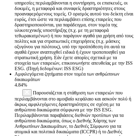
υπηρεσίες περιλαμβάνονται η συντήρηση, οι επισκευές, οι
δοκιμές, η μεταφορά και συναφείς δραστηριότητες στους
προαναφερόμενους τομείς. Ο ορισμός αυτού του δείκτη είναι
ευρύς, έτσι ώστε να περιλαμβάνει επίσης εταιρείες που
δραστηριοποιούνται, για παράδειγμα, στον τομέα της
υλικοτεχνικής υποστήριξης (π.χ. με τη μεταφορά
τεθωρακισμένων) ή που παράγουν αγαθά για χρήση από τους
πολίτες και για στρατιωτικές επιχειρήσεις (π.χ. μάσκες
οξυγόνου για πιλότους), υπό την προϋπόθεση ότι αυτά τα
αγαθά έχουν αναπτυχθεί ειδικά ή έχουν τροποποιηθεί για
στρατιωτική χρήση. Εάν έχετε απορίες σχετικά με τα
στοιχεία των εταιρειών, επικοινωνήστε απευθείας με την ISS
ESG. (Πηγή δεδομένων: ISS ESG)
Αμφιλεγόμενα ζητήματα στον τομέα των ανθρώπινων
δικαιωμάτων
4.84%
Παρουσιάζεται η στάθμιση των εταιρειών που
περιλαμβάνονται στο αμοιβαίο κεφάλαιο και ασκούν πολύ ή
άκρως αμφιλεγόμενες δραστηριότητες σε σχέση με τα
ανθρώπινα δικαιώματα σύμφωνα με την ISS ESG.
Περιλαμβάνονται παραβιάσεις διεθνών προτύπων για τα
ανθρώπινα δικαιώματα, όπως ο Διεθνής Χάρτης των
Ανθρωπίνων Δικαιωμάτων, το Διεθνές Σύμφωνο για τα
ατομικά και πολιτικά δικαιώματα (ICCPR) ή το Διεθνές