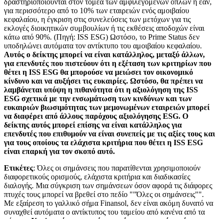
δραστηριοποιούνται στον τομέα των αμφιλεγόμενων όπλων ή εάν,
για περισσότερο από το 10% των εταιρειών ενός αμοιβαίου
κεφαλαίου, η έγκριση στις συνελεύσεις των μετόχων για τις
εκλογές διοικητικών συμβουλίων ή τις εκθέσεις αποδοχών είναι
κάτω από 90%. (Πηγή: ISS ESG) Ωστόσο, το Prime Status δεν
υποδηλώνει αυτόματα τον αντίκτυπο του αμοιβαίου κεφαλαίου.
Αυτός ο δείκτης μπορεί να είναι κατάλληλος, μεταξύ άλλων,
για επενδυτές που πιστεύουν ότι η εξέταση των κριτηρίων που
θέτει η ISS ESG θα μπορούσε να μειώσει τον οικονομικό
κίνδυνο και να αυξήσει τις ευκαιρίες. Ωστόσο, θα πρέπει να
λαμβάνεται υπόψη η πιθανότητα ότι η αξιολόγηση της ISS
ESG σχετικά με την ενσωμάτωση των κινδύνων και των
ευκαιριών βιωσιμότητας των μεμονωμένων εταιρειών μπορεί
να διαφέρει από άλλους παρόχους αξιολόγησης ESG. Ο
δείκτης αυτός μπορεί επίσης να είναι κατάλληλος για
επενδυτές που επιθυμούν να είναι συνεπείς με τις αξίες τους και
για τους οποίους τα ελάχιστα κριτήρια που θέτει η ISS ESG
είναι επαρκή για τον σκοπό αυτό.
Ετικέτες
: Όλες οι σημάνσεις που παρατίθενται χρησιμοποιούν
διαφορετικούς ορισμούς, ελάχιστα κριτήρια και διαδικασίες
διαλογής. Μια σύγκριση των σημάνσεων όσον αφορά τις διάφορες
πτυχές τους μπορεί να βρεθεί στο πεδίο ""Όλες οι σημάνσεις"".
Με εξαίρεση το γαλλικό σήμα Finansol, δεν είναι ακόμη δυνατό να
συναχθεί αυτόματα ο αντίκτυπος του ταμείου από κανένα από τα