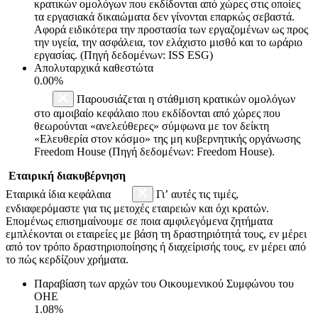
κρατικών ομολόγων που εκδίδονται από χώρες στις οποίες
τα εργασιακά δικαιώματα δεν γίνονται επαρκώς σεβαστά.
Αφορά ειδικότερα την προστασία των εργαζομένων ως προς
την υγεία, την ασφάλεια, τον ελάχιστο μισθό και το ωράριο
εργασίας. (Πηγή δεδομένων: ISS ESG)
Απολυταρχικά καθεστώτα
0.00%
Παρουσιάζεται η στάθμιση κρατικών ομολόγων
στο αμοιβαίο κεφάλαιο που εκδίδονται από χώρες που
θεωρούνται «ανελεύθερες» σύμφωνα με τον δείκτη
«Ελευθερία στον κόσμο» της μη κυβερνητικής οργάνωσης
Freedom House (Πηγή δεδομένων: Freedom House).
Εταιρική διακυβέρνηση
Εταιρικά ίδια κεφάλαια
Γι’ αυτές τις τιμές,
ενδιαφερόμαστε για τις μετοχές εταιρειών και όχι κρατών.
Επομένως επισημαίνουμε σε ποια αμφιλεγόμενα ζητήματα
εμπλέκονται οι εταιρείες με βάση τη δραστηριότητά τους, εν μέρει
από τον τρόπο δραστηριοποίησης ή διαχείρισής τους, εν μέρει από
το πώς κερδίζουν χρήματα.
Παραβίαση των αρχών του Οικουμενικού Συμφώνου του
ΟΗΕ
1.08%