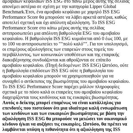
αμοιβαίων κεφαλαίων ISS ESG στο πάνω μέρος αυτής της σελίδας
απονέμει αστέρια σε σχέση με την κατηγορία Lipper Global
Benchmark.Έτσι, ένα αμοιβαίο κεφάλαιο με χαμηλό ISS ESG
Performance Score θα μπορούσε να λάβει αρκετά αστέρια, καθώς
αποτελεί σχετική και όχι απόλυτη αξιολόγηση. Το ISS ESG
Performance Score στο κάτω μέρος αυτής της σελίδας
αντιπροσωπεύει μια απόλυτη βαθμολογία ESG του αμοιβαίου
κεφαλαίου. Η βαθμολογία ISS ESG κυμαίνεται από 0 έως 100, με
το 100 να αντιπροσωπεύει το ""πολύ καλό"". Για τον υπολογισμό,
οι επιμέρους αξιολογήσεις των εταιρειών στους τομείς του
περιβάλλοντος, των κοινωνικών υποθέσεων και της εταιρικής
διακυβέρνησης συνδυάζονται και αθροίζονται σε επίπεδο
αμοιβαίου κεφαλαίου. (Πηγή δεδομένων: ISS ESG) Ωστόσο, ούτε
η βαθμολογία επιδόσεων ISS ESG ούτε η βαθμολογία του
αμοιβαίου κεφαλαίου μπορούν να χρησιμοποιηθούν για να
συναχθεί ο αντίκτυπος της βιωσιμότητας του αμοιβαίου κεφαλαίου.
Το ISS ESG Performance Score παρέχει μάλλον πληροφορίες
σχετικά με το πόσο καλά οι εταιρείες του αμοιβαίου κεφαλαίου
διαχειρίζονται τους κινδύνους και τις ευκαιρίες βιωσιμότητας.
Αυτός ο δείκτης μπορεί επομένως να είναι κατάλληλος για
επενδυτές που πιστεύουν ότι μια ιδιαίτερα καλή ενσωμάτωση
των κινδύνων και των ευκαιριών βιωσιμότητας με βάση την
αξιολόγηση ISS ESG θα μπορούσε να μειώσει τον οικονομικό
κίνδυνο ή/και να αυξήσει τις ευκαιρίες. Ωστόσο, θα πρέπει να
λαμβάνεται υπόψη η πιθανότητα ότι η αξιολόγηση της ISS