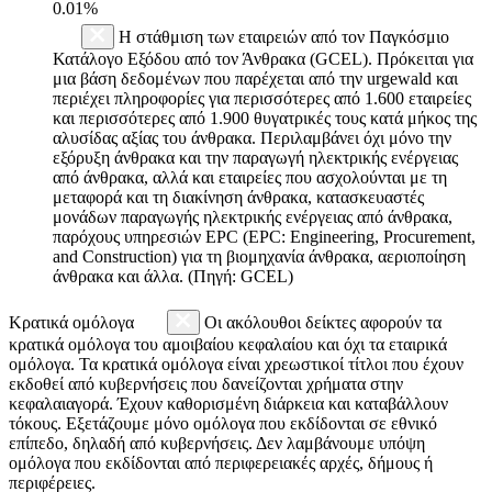
0.01%
Η στάθμιση των εταιρειών από τον Παγκόσμιο
Κατάλογο Εξόδου από τον Άνθρακα (GCEL). Πρόκειται για
μια βάση δεδομένων που παρέχεται από την urgewald και
περιέχει πληροφορίες για περισσότερες από 1.600 εταιρείες
και περισσότερες από 1.900 θυγατρικές τους κατά μήκος της
αλυσίδας αξίας του άνθρακα. Περιλαμβάνει όχι μόνο την
εξόρυξη άνθρακα και την παραγωγή ηλεκτρικής ενέργειας
από άνθρακα, αλλά και εταιρείες που ασχολούνται με τη
μεταφορά και τη διακίνηση άνθρακα, κατασκευαστές
μονάδων παραγωγής ηλεκτρικής ενέργειας από άνθρακα,
παρόχους υπηρεσιών EPC (EPC: Engineering, Procurement,
and Construction) για τη βιομηχανία άνθρακα, αεριοποίηση
άνθρακα και άλλα. (Πηγή: GCEL)
Κρατικά ομόλογα
Οι ακόλουθοι δείκτες αφορούν τα
κρατικά ομόλογα του αμοιβαίου κεφαλαίου και όχι τα εταιρικά
ομόλογα. Τα κρατικά ομόλογα είναι χρεωστικοί τίτλοι που έχουν
εκδοθεί από κυβερνήσεις που δανείζονται χρήματα στην
κεφαλαιαγορά. Έχουν καθορισμένη διάρκεια και καταβάλλουν
τόκους. Εξετάζουμε μόνο ομόλογα που εκδίδονται σε εθνικό
επίπεδο, δηλαδή από κυβερνήσεις. Δεν λαμβάνουμε υπόψη
ομόλογα που εκδίδονται από περιφερειακές αρχές, δήμους ή
περιφέρειες.