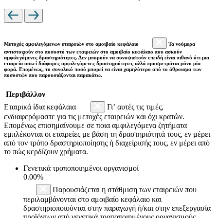
Μετοχές αμφιλεγόμενων εταιρειών στο αμοιβαίο κεφάλαιο
Τα νούμερα
αντιστοιχούν στο ποσοστό των εταιρειών στο αμοιβαίο κεφάλαιο που ασκούν
αμφιλεγόμενες δραστηριότητες. Δεν μπορούν να συνοψιστούν επειδή είναι πιθανό ότι μια
εταιρεία ασκεί διάφορες αμφιλεγόμενες δραστηριότητες αλλά προσμετράται μόνο μία
φορά. Επομένως, το συνολικό ποσό μπορεί να είναι χαμηλότερο από το άθροισμα των
ποσοστών που παρουσιάζονται παρακάτω.
Περιβάλλον
Εταιρικά ίδια κεφάλαια
Γι’ αυτές τις τιμές,
ενδιαφερόμαστε για τις μετοχές εταιρειών και όχι κρατών.
Επομένως επισημαίνουμε σε ποια αμφιλεγόμενα ζητήματα
εμπλέκονται οι εταιρείες με βάση τη δραστηριότητά τους, εν μέρει
από τον τρόπο δραστηριοποίησης ή διαχείρισής τους, εν μέρει από
το πώς κερδίζουν χρήματα.
Γενετικά τροποποιημένοι οργανισμοί
0.00%
Παρουσιάζεται η στάθμιση των εταιρειών που
περιλαμβάνονται στο αμοιβαίο κεφάλαιο και
δραστηριοποιούνται στην παραγωγή ή/και στην επεξεργασία
προϊόντων από γενετικά τροποποιημένους οργανισμούς.