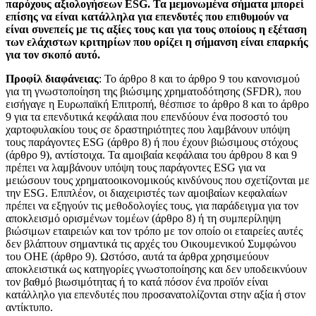
παρόχους αξιολογήσεων ESG. Τα μεμονωμένα σήματα μπορεί
επίσης να είναι κατάλληλα για επενδυτές που επιθυμούν να
είναι συνεπείς με τις αξίες τους και για τους οποίους η εξέταση
των ελάχιστων κριτηρίων που ορίζει η σήμανση είναι επαρκής
για τον σκοπό αυτό.
Προφίλ διαφάνειας
: Το άρθρο 8 και το άρθρο 9 του κανονισμού
για τη γνωστοποίηση της βιώσιμης χρηματοδότησης (SFDR), που
εισήγαγε η Ευρωπαϊκή Επιτροπή, θέσπισε το άρθρο 8 και το άρθρο
9 για τα επενδυτικά κεφάλαια που επενδύουν ένα ποσοστό του
χαρτοφυλακίου τους σε δραστηριότητες που λαμβάνουν υπόψη
τους παράγοντες ESG (άρθρο 8) ή που έχουν βιώσιμους στόχους
(άρθρο 9), αντίστοιχα. Τα αμοιβαία κεφάλαια του άρθρου 8 και 9
πρέπει να λαμβάνουν υπόψη τους παράγοντες ESG για να
μειώσουν τους χρηματοοικονομικούς κινδύνους που σχετίζονται με
την ESG. Επιπλέον, οι διαχειριστές των αμοιβαίων κεφαλαίων
πρέπει να εξηγούν τις μεθοδολογίες τους, για παράδειγμα για τον
αποκλεισμό ορισμένων τομέων (άρθρο 8) ή τη συμπερίληψη
βιώσιμων εταιρειών και τον τρόπο με τον οποίο οι εταιρείες αυτές
δεν βλάπτουν σημαντικά τις αρχές του Οικουμενικού Συμφώνου
του ΟΗΕ (άρθρο 9). Ωστόσο, αυτά τα άρθρα χρησιμεύουν
αποκλειστικά ως κατηγορίες γνωστοποίησης και δεν υποδεικνύουν
τον βαθμό βιωσιμότητας ή το κατά πόσον ένα προϊόν είναι
κατάλληλο για επενδυτές που προσανατολίζονται στην αξία ή στον
αντίκτυπο.