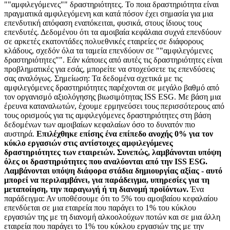
""αμφιλεγόμενες"" δραστηριότητες. Το ποια δραστηριότητα είναι
πραγματικά αμφιλεγόμενη και κατά πόσον έχει σημασία για μια
επενδυτική απόφαση εναπόκειται, φυσικά, στους ίδιους τους
επενδυτές. Δεδομένου ότι τα αμοιβαία κεφάλαια συχνά επενδύουν
σε αρκετές εκατοντάδες πολυεθνικές εταιρείες σε διάφορους
κλάδους, σχεδόν όλα τα ταμεία επενδύουν σε ""αμφιλεγόμενες
δραστηριότητες"". Εάν κάποιες από αυτές τις δραστηριότητες είναι
προβληματικές για εσάς, μπορείτε να στοχεύσετε τις επενδύσεις
σας αναλόγως. Σημείωση: Τα δεδομένα σχετικά με τις
αμφιλεγόμενες δραστηριότητες παρέχονται σε μεγάλο βαθμό από
τον οργανισμό αξιολόγησης βιωσιμότητας ISS ESG. Με βάση μια
έρευνα καταναλωτών, έχουμε ερμηνεύσει τους περισσότερους από
τους ορισμούς για τις αμφιλεγόμενες δραστηριότητες στη βάση
δεδομένων των αμοιβαίων κεφαλαίων όσο το δυνατόν πιο
αυστηρά.
Επιλέχθηκε επίσης ένα επίπεδο ανοχής 0% για τον
κύκλο εργασιών στις αντίστοιχες αμφιλεγόμενες
δραστηριότητες των εταιρειών. Συνεπώς, λαμβάνονται υπόψη
όλες οι δραστηριότητες που αναλύονται από την ISS ESG.
Λαμβάνονται υπόψη διάφορα στάδια δημιουργίας αξίας - αυτό
μπορεί να περιλαμβάνει, για παράδειγμα, υπηρεσίες για τη
μεταποίηση, την παραγωγή ή τη διανομή προϊόντων.
Ένα
παράδειγμα: Αν υποθέσουμε ότι το 5% του αμοιβαίου κεφαλαίου
επενδύεται σε μια εταιρεία που παράγει το 1% του κύκλου
εργασιών της με τη διανομή αλκοολούχων ποτών και σε μια άλλη
εταιρεία που παράγει το 1% του κύκλου εργασιών της με την