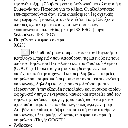
την ανάπτυξη, η Σύμβαση για τη βιολογική ποικιλότητα ή η
Συμφωνία του Παρισιού για το κλίμα. Οι αξιολογήσεις
επικαιροποιούνται όταν είναι διαθέσιμες νέες σχετικές
πληροφορίες ή τουλάχιστον σε ετήσια βάση. Εάν έχετε
απορίες σχετικά με τα στοιχεία των εταιρειών,
επικοινωνήστε απευθείας με την ISS ESG. (Πηγή
δεδομένων: ISS ESG)
Πετρέλαιο και φυσικό αέριο
0.02%
Η στάθμιση των εταιρειών από τον Παγκόσμιο
Κατάλογο Εταιρειών που Αποσύρουν τις Επενδύσεις τους
από τον Τομέα του Πετρελαίου και του Φυσικού Αερίου
(GOGEL). Πρόκειται για μια βάση δεδομένων που
παρέχεται από την urgewald και περιλαμβάνει εταιρείες
πετρελαίου και φυσικού αερίου από τον τομέα της ανάντη
παραγωγής, δηλαδή εκείνες που ασχολούνται με την
εξερεύνηση ή την εξόρυξη πετρελαίου και φυσικού αερίου
ως ορυκτών πηγών ενέργειας, καθώς και εταιρείες από τον
τομέα της μεσαίας παραγωγής που ασχολούνται με τον
σχεδιασμό περαιτέρω υποδομών, όπως αγωγών ή τερ
Λαμβάνεται επίσης υπόψη η κατασκευή νέων σταθμών
παραγωγής ηλεκτρικής ενέργειας από φυσικό αέριο ή
πετρέλαιο. (Πηγή: GOGEL)
Άνθρακας