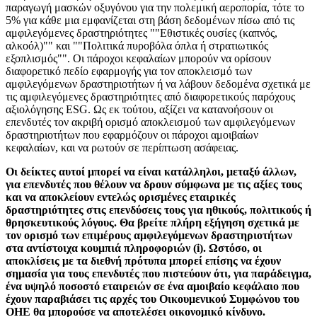
παραγωγή μασκών οξυγόνου για την πολεμική αεροπορία, τότε το
5% για κάθε μια εμφανίζεται στη βάση δεδομένων πίσω από τις
αμφιλεγόμενες δραστηριότητες ""Εθιστικές ουσίες (καπνός,
αλκοόλ)"" και ""Πολιτικά πυροβόλα όπλα ή στρατιωτικός
εξοπλισμός"". Οι πάροχοι κεφαλαίων μπορούν να ορίσουν
διαφορετικό πεδίο εφαρμογής για τον αποκλεισμό των
αμφιλεγόμενων δραστηριοτήτων ή να λάβουν δεδομένα σχετικά με
τις αμφιλεγόμενες δραστηριότητες από διαφορετικούς παρόχους
αξιολόγησης ESG. Ως εκ τούτου, αξίζει να κατανοήσουν οι
επενδυτές τον ακριβή ορισμό αποκλεισμού των αμφιλεγόμενων
δραστηριοτήτων που εφαρμόζουν οι πάροχοι αμοιβαίων
κεφαλαίων, και να ρωτούν σε περίπτωση ασάφειας.
Οι δείκτες αυτοί μπορεί να είναι κατάλληλοι, μεταξύ άλλων,
για επενδυτές που θέλουν να δρουν σύμφωνα με τις αξίες τους
και να αποκλείουν εντελώς ορισμένες εταιρικές
δραστηριότητες στις επενδύσεις τους για ηθικούς, πολιτικούς ή
θρησκευτικούς λόγους. Θα βρείτε πλήρη εξήγηση σχετικά με
τον ορισμό των επιμέρους αμφιλεγόμενων δραστηριοτήτων
στα αντίστοιχα κουμπιά πληροφοριών (i). Ωστόσο, οι
αποκλίσεις με τα διεθνή πρότυπα μπορεί επίσης να έχουν
σημασία για τους επενδυτές που πιστεύουν ότι, για παράδειγμα,
ένα υψηλό ποσοστό εταιρειών σε ένα αμοιβαίο κεφάλαιο που
έχουν παραβιάσει τις αρχές του Οικουμενικού Συμφώνου του
ΟΗΕ θα μπορούσε να αποτελέσει οικονομικό κίνδυνο.