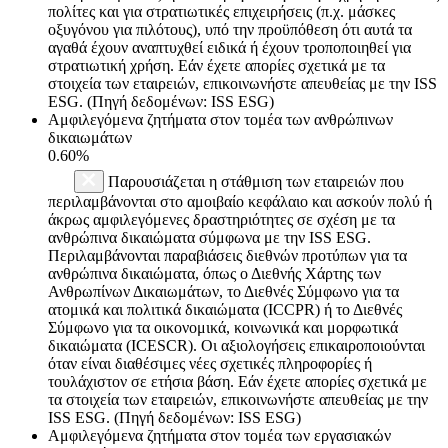
πολίτες και για στρατιωτικές επιχειρήσεις (π.χ. μάσκες
οξυγόνου για πιλότους), υπό την προϋπόθεση ότι αυτά τα
αγαθά έχουν αναπτυχθεί ειδικά ή έχουν τροποποιηθεί για
στρατιωτική χρήση. Εάν έχετε απορίες σχετικά με τα
στοιχεία των εταιρειών, επικοινωνήστε απευθείας με την ISS
ESG. (Πηγή δεδομένων: ISS ESG)
Αμφιλεγόμενα ζητήματα στον τομέα των ανθρώπινων
δικαιωμάτων
0.60%
Παρουσιάζεται η στάθμιση των εταιρειών που
περιλαμβάνονται στο αμοιβαίο κεφάλαιο και ασκούν πολύ ή
άκρως αμφιλεγόμενες δραστηριότητες σε σχέση με τα
ανθρώπινα δικαιώματα σύμφωνα με την ISS ESG.
Περιλαμβάνονται παραβιάσεις διεθνών προτύπων για τα
ανθρώπινα δικαιώματα, όπως ο Διεθνής Χάρτης των
Ανθρωπίνων Δικαιωμάτων, το Διεθνές Σύμφωνο για τα
ατομικά και πολιτικά δικαιώματα (ICCPR) ή το Διεθνές
Σύμφωνο για τα οικονομικά, κοινωνικά και μορφωτικά
δικαιώματα (ICESCR). Οι αξιολογήσεις επικαιροποιούνται
όταν είναι διαθέσιμες νέες σχετικές πληροφορίες ή
τουλάχιστον σε ετήσια βάση. Εάν έχετε απορίες σχετικά με
τα στοιχεία των εταιρειών, επικοινωνήστε απευθείας με την
ISS ESG. (Πηγή δεδομένων: ISS ESG)
Αμφιλεγόμενα ζητήματα στον τομέα των εργασιακών