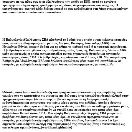
σύμφωνα με τις αξίες σας ή να αξιολογήσετε την απόδοση ESG, αυτά τα εργαλεία
προσφέρουν πληροφορίες προσαρμοσμένες στους συγκεκριμένους σας στόχους. Η
κατανόηση του σκοπού κάθε δείκτη μπορεί να σας καθοδηγήσει στη λήψη ενημερωμένων
και ουσιαστικών επενδυτικών αποφάσεων.
Η Βαθμολογία Αξιολόγησης ΣΒΑ αξιολογεί το βαθμό στον οποίο οι υποκείμενες εταιρείες
ενός ταμείου ευθυγραμμίζονται με τους Στόχους Βιώσιμης Ανάπτυξης (ΣΒΑ) των
Ηνωμένων Εθνών, όπως η δράση για το κλίμα, το καθαρό νερό ή η ποιοτική εκπαίδευση.
Η βαθμολογία υπολογίζεται ως σταθμισμένος μέσος όρος της Βαθμολογίας Λύσεων ΣΒΑ
κάθε συμμετοχής, η οποία αντικατοπτρίζει τις πιο σημαντικές θετικές και αρνητικές
συνεισφορές στους ΣΒΑ. Οι βαθμολογίες κυμαίνονται από -10 έως +10. Μια υψηλότερη
Βαθμολογία Αξιολόγησης ΣΒΑ υποδηλώνει μεγαλύτερο μέσο ποσοστό επενδύσεων σε
εταιρείες με καθαρά θετική συμβολή σε λύσεις ευθυγραμμισμένες με τους ΣΒΑ.
Ωστόσο, αυτό δεν αποτελεί ένδειξη του πραγματικού αντίκτυπου ή της συμβολής του
ταμείου στο να καταστήσει τις εταιρείες πιο βιώσιμες ή να προκαλέσει θετική αλλαγή στην
πραγματική οικονομία (δείτε επίσης το βίντεο σχετικά με τη διαφορά μεταξύ
ευθυγράμμισης και αντίκτυπου στο κάτω μέρος αυτής της σελίδας). Αυτός ο δείκτης
μπορεί να είναι ιδιαίτερα κατάλληλος για επενδυτές που θέλουν να ευθυγραμμιστούν με τις
αξίες τους και επομένως επιθυμούν να επενδύσουν σε εταιρείες που κατά μέσο όρο
συμβάλλουν θετικά στους ΣΒΑ. Μια υψηλή Βαθμολογία Αξιολόγησης ΣΒΑ μπορεί να
βοηθήσει να διασφαλιστεί ότι, κατά μέσο όρο, οι επενδύσεις πραγματοποιούνται σε
εταιρείες με καθαρά θετική συμβολή στους ΣΒΑ· ωστόσο, δεν υποδηλώνει ότι έχει
σημειωθεί οποιαδήποτε αλλαγή στη συμπεριφορά της εταιρείας (ένας «αντίκτυπος») ως
αποτέλεσμα της επένδυσης.(worldbank.github.io)