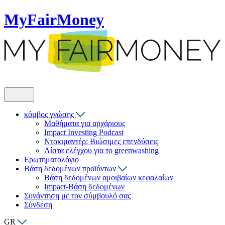
MyFairMoney
κόμβος γνώσης
Μαθήματα για αρχάριους
Impact Investing Podcast
Ντοκιμαντέρ: Βιώσιμες επενδύσεις
Λίστα ελέγχου για το greenwashing
Ερωτηματολόγιο
Βάση δεδομένων προϊόντων
Βάση δεδομένων αμοιβαίων κεφαλαίων
Impact-Βάση δεδομένων
Συνάντηση με τον σύμβουλό σας
Σύνδεση
GR