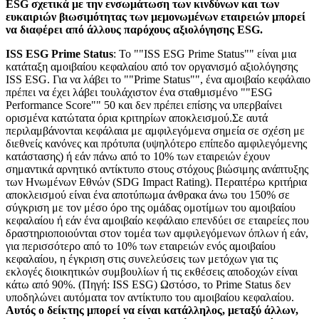
ESG σχετικά με την ενσωμάτωση των κινδύνων και των
ευκαιριών βιωσιμότητας των μεμονωμένων εταιρειών μπορεί
να διαφέρει από άλλους παρόχους αξιολόγησης ESG.
ISS ESG Prime Status
: Το ""ISS ESG Prime Status"" είναι μια
κατάταξη αμοιβαίου κεφαλαίου από τον οργανισμό αξιολόγησης
ISS ESG. Για να λάβει το ""Prime Status"", ένα αμοιβαίο κεφάλαιο
πρέπει να έχει λάβει τουλάχιστον ένα σταθμισμένο ""ESG
Performance Score"" 50 και δεν πρέπει επίσης να υπερβαίνει
ορισμένα κατώτατα όρια κριτηρίων αποκλεισμού.Σε αυτά
περιλαμβάνονται κεφάλαια με αμφιλεγόμενα σημεία σε σχέση με
διεθνείς κανόνες και πρότυπα (υψηλότερο επίπεδο αμφιλεγόμενης
κατάστασης) ή εάν πάνω από το 10% των εταιρειών έχουν
σημαντικά αρνητικό αντίκτυπο στους στόχους βιώσιμης ανάπτυξης
των Ηνωμένων Εθνών (SDG Impact Rating). Περαιτέρω κριτήρια
αποκλεισμού είναι ένα αποτύπωμα άνθρακα άνω του 150% σε
σύγκριση με τον μέσο όρο της ομάδας ομοτίμων του αμοιβαίου
κεφαλαίου ή εάν ένα αμοιβαίο κεφάλαιο επενδύει σε εταιρείες που
δραστηριοποιούνται στον τομέα των αμφιλεγόμενων όπλων ή εάν,
για περισσότερο από το 10% των εταιρειών ενός αμοιβαίου
κεφαλαίου, η έγκριση στις συνελεύσεις των μετόχων για τις
εκλογές διοικητικών συμβουλίων ή τις εκθέσεις αποδοχών είναι
κάτω από 90%. (Πηγή: ISS ESG) Ωστόσο, το Prime Status δεν
υποδηλώνει αυτόματα τον αντίκτυπο του αμοιβαίου κεφαλαίου.
Αυτός ο δείκτης μπορεί να είναι κατάλληλος, μεταξύ άλλων,