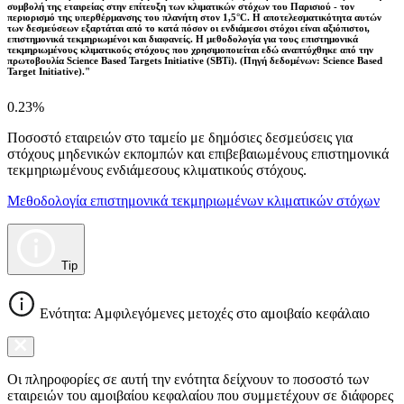
συμβολή της εταιρείας στην επίτευξη των κλιματικών στόχων του Παρισιού - τον
περιορισμό της υπερθέρμανσης του πλανήτη στον 1,5°C. Η αποτελεσματικότητα αυτών
των δεσμεύσεων εξαρτάται από το κατά πόσον οι ενδιάμεσοι στόχοι είναι αξιόπιστοι,
επιστημονικά τεκμηριωμένοι και διαφανείς. Η μεθοδολογία για τους επιστημονικά
τεκμηριωμένους κλιματικούς στόχους που χρησιμοποιείται εδώ αναπτύχθηκε από την
πρωτοβουλία Science Based Targets Initiative (SBTi). (Πηγή δεδομένων: Science Based
Target Initiative)."
0.23%
Ποσοστό εταιρειών στο ταμείο με δημόσιες δεσμεύσεις για
στόχους μηδενικών εκπομπών και επιβεβαιωμένους επιστημονικά
τεκμηριωμένους ενδιάμεσους κλιματικούς στόχους.
Μεθοδολογία επιστημονικά τεκμηριωμένων κλιματικών στόχων
Tip
Ενότητα: Αμφιλεγόμενες μετοχές στο αμοιβαίο κεφάλαιο
Οι πληροφορίες σε αυτή την ενότητα δείχνουν το ποσοστό των
εταιρειών του αμοιβαίου κεφαλαίου που συμμετέχουν σε διάφορες