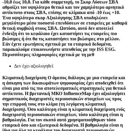
-10,0 έως 10,0. Για κάθε συμμετοχή, το Σκορ Λύσεων ΣΒΑ
αθροίζει τον υψηλότερο θετικό και τον χαμηλότερο αρνητικό
αντίκτυπο στους ΣΒΑ, επίσης σε κλίμακα από -10 έως +10.
Ένα υψηλότερο σκορ Αξιολόγησης ΣΒΑ υποδηλώνει
μεγαλύτερο μέσο ποσοστό επενδύσεων σε εταιρείες με καθαρά
θετική συμβολή στους ΣΒΑ. Ωστόσο, αυτό δεν αποτελεί
ένδειξη ότι το κεφάλαιο έχει καταστήσει τις εταιρείες πιο
βιώσιμες ή ότι θα τις καταστήσει πιο βιώσιμες στο μέλλον.
Εάν έχετε ερωτήσεις σχετικά με τα εταιρικά δεδομένα,
παρακαλούμε επικοινωνήστε απευθείας με την ISS ESG.
Περισσότερες πληροφορίες σχετικά με τη μεθ
Δεν έχει αξιολογηθεί
Κλιματική Διαχείριση
Ο άμεσος διάλογος με μια εταιρεία και
η άσκηση των δικαιωμάτων ψηφοφορίας έχει αποδειχθεί ότι
είναι μια από τις πιο αποτελεσματικές στρατηγικές για θετικό
αντίκτυπο. Η βρετανική ΜΚΟ InfluenceMap έχει αξιολογήσει
σημαντικούς διαχειριστές περιουσιακών στοιχείων ως προς
την επιρροή τους στο κλίμα (τη λεγόμενη κλιματική
διαχείριση). Όσο καλύτερη είναι η κλιματική διαχείριση ενός
διαχειριστή περιουσιακών στοιχείων, τόσο καλύτερη είναι η
βαθμολογία. Για τον σκοπό αυτό χρησιμοποιήθηκαν τόσο
εταιρικά όσο και εξωτερικά δεδομένα. Η βαθμολογία είναι η
ίδια για όλα τα κεφάλαια του διαχειριστή περιουσιακών