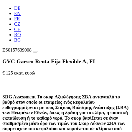
DE
EN
FR
CZ
CH
RO
BG
ES0157639008
GVC Gaesco Renta Fija Flexible A, FI
€ 125 εκατ. ευρώ
SDG Assessment
Το σκορ Αξιολόγησης ΣΒΑ αντανακλά το
βαθμό στον οποίο οι εταιρείες ενός κεφαλαίου
ευθυγραμμίζονται με τους Στόχους Βιώσιμης Ανάπτυξης (ΣΒΑ)
των Ηνωμένων Εθνών, όπως η δράση για το κλίμα, η ποιοτική
εκπαίδευση ή το καθαρό νερό. Το σκορ βασίζεται σε έναν
σταθμισμένο μέσο όρο των τιμών του Σκορ Λύσεων ΣΒΑ των
συμμετοχών του κεφαλαίου και κυμαίνεται σε κλίμακα από