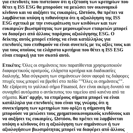
για επενδυτές που πιστεύουν ότι η εξέταση των κριτηρίων που
θέτει η ISS ESG θα μπορούσε να μειώσει τον οικονομικό
κίνδυνο και να αυξήσει τις ευκαιρίες. Ωστόσο, θα πρέπει να
λαμβάνεται υπόψη η πιθανότητα ότι η αξιολόγηση της ISS
ESG σχετικά με την ενσωμάτωση των κινδύνων και των
ευκαιριών βιωσιμότητας των μεμονωμένων εταιρειών μπορεί
να διαφέρει από άλλους παρόχους αξιολόγησης ESG. Ο
δείκτης αυτός μπορεί επίσης να είναι κατάλληλος για
επενδυτές που επιθυμούν να είναι συνεπείς με τις αξίες τους και
για τους οποίους τα ελάχιστα κριτήρια που θέτει η ISS ESG
είναι επαρκή για τον σκοπό αυτό.
Ετικέτες
: Όλες οι σημάνσεις που παρατίθενται χρησιμοποιούν
διαφορετικούς ορισμούς, ελάχιστα κριτήρια και διαδικασίες
διαλογής. Μια σύγκριση των σημάνσεων όσον αφορά τις διάφορες
πτυχές τους μπορεί να βρεθεί στο πεδίο ""Όλες οι σημάνσεις"".
Με εξαίρεση το γαλλικό σήμα Finansol, δεν είναι ακόμη δυνατό να
συναχθεί αυτόματα ο αντίκτυπος του ταμείου από κανένα από τα
σήματα.
Κατ' αρχήν, τα επιμέρους σήματα μπορεί να είναι
κατάλληλα για επενδυτές που είναι της γνώμης ότι η
συνεκτίμηση των κριτηρίων που ορίζει η σήμανση θα
μπορούσε να μειώσει τους χρηματοοικονομικούς κινδύνους και
να αυξήσει τις ευκαιρίες. Ωστόσο, θα πρέπει να λαμβάνεται
υπόψη ο κίνδυνος ότι η αξιολόγηση των σημάνσεων ή των
αξιολογήσεων βιωσιμότητας μπορεί να διαφέρει από άλλους