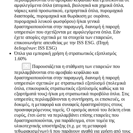
αμφιλεγόμενα όπλα (ατομικά, βιολογικά και χημικά όπλα,
νάρκες κατά προσωπικού, εμπρηστικά όπλα, πυρομαχικά
διασποράς, πυρομαχικά και θωράκιση με ουράνιο,
πυρομαχικά λευκού φωσφόρου) ή/και γενικά
δραστηριοποιούνται στην παραγωγή, διανομή ή παροχή
υπηρεσιών που σχετίζονται με αμφιλεγόμενα όπλα. Εάν
έχετε απορίες σχετικά με τα στοιχεία των εταιρειών,
επικοινωνήστε απευθείας με την ISS ESG. (Πηγή
δεδομένων: ISS ESG)
Όπλα για εμπορική χρήση ή στρατιωτικός εξοπλισμός
1.60%
Παρουσιάζεται η στάθμιση των εταιρειών που
περιλαμβάνονται στο αμοιβαίο κεφάλαιο και
δραστηριοποιούνται στην παραγωγή, διανομή ή παροχή
υπηρεσιών σχετικών με στρατιωτικό εξοπλισμό (πολεμικά
όπλα, επικουρικός στρατιωτικός εξοπλισμός καθώς και τα
εξαρτήματά τους) ή/και μη στρατιωτικά πυροβόλα όπλα. Στις
υπηρεσίες περιλαμβάνονται η συντήρηση, οι επισκευές, οι
δοκιμές, η μεταφορά και συναφείς δραστηριότητες στους
προαναφερόμενους τομείς. Ο ορισμός αυτού του δείκτη είναι
ευρύς, έτσι ώστε να περιλαμβάνει επίσης εταιρείες που
δραστηριοποιούνται, για παράδειγμα, στον τομέα της
υλικοτεχνικής υποστήριξης (π.χ. με τη μεταφορά
τεθωρακισμένων) ή που παράγουν αγαθά για χρήση από τους