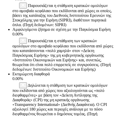
Παρουσιάζεται η στάθμιση κρατικών ομολόγων
στο αμοιβαίο κεφάλαιο που εκδίδονται από χώρες οι οποίες,
βάσει της κατάταξης του Διεθνούς Ινστιτούτου Ερευνών της
Στοκχόλμης για την Ειρήνη (SIPRI), διαθέτουν πυρηνικά
όπλα. (Πηγή δεδομένων: SIPRI)
Αμφιλεγόμενο ζήτημα σε σχέση με την Παγκόσμια Ειρήνη
0.00%
Παρουσιάζεται η στάθμιση των κρατικών
ομολόγων στο αμοιβαίο κεφάλαιο που εκδίδονται από χώρες
που κατατάσσονται «πολύ χαμηλά» στον «Δείκτη
Παγκόσμιας Ειρήνης» της μη κυβερνητικής οργάνωσης
«Ινστιτούτο Οικονομικών και Ειρήνης» και, συνεπώς,
θεωρείται ότι είναι πολύ επιρρεπείς σε συγκρούσεις. (Πηγή
δεδομένων: Ινστιτούτο Οικονομικών και Ειρήνης)
Εκτιμώμενη διαφθορά
0.00%
Δηλώνεται η στάθμιση των κρατικών ομολόγων
που εκδίδονται από χώρες που αξιολογούνται ως «πολύ
διεφθαρμένες» με βάση τον «Δείκτη Αντίληψης της
Διαφθοράς» (CPI) της μη κρατικής οργάνωσης
«Transparency International» (Διεθνής Διαφάνεια). Ο CPI
αξιολογεί 180 χώρες και περιοχές ανάλογα με το πόσο
διεφθαρμένος θεωρείται ο δημόσιος τομέας. (Πηγή