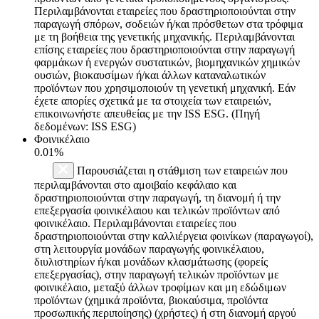
Περιλαμβάνονται εταιρείες που δραστηριοποιούνται στην
παραγωγή σπόρων, σοδειών ή/και πρόσθετων στα τρόφιμα
με τη βοήθεια της γενετικής μηχανικής. Περιλαμβάνονται
επίσης εταιρείες που δραστηριοποιούνται στην παραγωγή
φαρμάκων ή ενεργών συστατικών, βιομηχανικών χημικών
ουσιών, βιοκαυσίμων ή/και άλλων καταναλωτικών
προϊόντων που χρησιμοποιούν τη γενετική μηχανική. Εάν
έχετε απορίες σχετικά με τα στοιχεία των εταιρειών,
επικοινωνήστε απευθείας με την ISS ESG. (Πηγή
δεδομένων: ISS ESG)
Φοινικέλαιο
0.01%
Παρουσιάζεται η στάθμιση των εταιρειών που
περιλαμβάνονται στο αμοιβαίο κεφάλαιο και
δραστηριοποιούνται στην παραγωγή, τη διανομή ή την
επεξεργασία φοινικέλαιου και τελικών προϊόντων από
φοινικέλαιο. Περιλαμβάνονται εταιρείες που
δραστηριοποιούνται στην καλλιέργεια φοινίκων (παραγωγοί),
στη λειτουργία μονάδων παραγωγής φοινικέλαιου,
διυλιστηρίων ή/και μονάδων κλασμάτωσης (φορείς
επεξεργασίας), στην παραγωγή τελικών προϊόντων με
φοινικέλαιο, μεταξύ άλλων τροφίμων και μη εδώδιμων
προϊόντων (χημικά προϊόντα, βιοκαύσιμα, προϊόντα
προσωπικής περιποίησης) (χρήστες) ή στη διανομή αργού