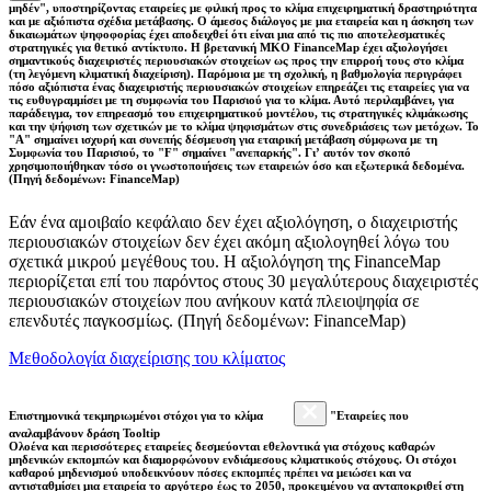
μηδέν", υποστηρίζοντας εταιρείες με φιλική προς το κλίμα επιχειρηματική δραστηριότητα
και με αξιόπιστα σχέδια μετάβασης. Ο άμεσος διάλογος με μια εταιρεία και η άσκηση των
δικαιωμάτων ψηφοφορίας έχει αποδειχθεί ότι είναι μια από τις πιο αποτελεσματικές
στρατηγικές για θετικό αντίκτυπο. Η βρετανική ΜΚΟ FinanceMap έχει αξιολογήσει
σημαντικούς διαχειριστές περιουσιακών στοιχείων ως προς την επιρροή τους στο κλίμα
(τη λεγόμενη κλιματική διαχείριση). Παρόμοια με τη σχολική, η βαθμολογία περιγράφει
πόσο αξιόπιστα ένας διαχειριστής περιουσιακών στοιχείων επηρεάζει τις εταιρείες για να
τις ευθυγραμμίσει με τη συμφωνία του Παρισιού για το κλίμα. Αυτό περιλαμβάνει, για
παράδειγμα, τον επηρεασμό του επιχειρηματικού μοντέλου, τις στρατηγικές κλιμάκωσης
και την ψήφιση των σχετικών με το κλίμα ψηφισμάτων στις συνεδριάσεις των μετόχων. Το
"Α" σημαίνει ισχυρή και συνεπής δέσμευση για εταιρική μετάβαση σύμφωνα με τη
Συμφωνία του Παρισιού, το "F" σημαίνει "ανεπαρκής". Γι’ αυτόν τον σκοπό
χρησιμοποιήθηκαν τόσο οι γνωστοποιήσεις των εταιρειών όσο και εξωτερικά δεδομένα.
(Πηγή δεδομένων: FinanceMap)
Εάν ένα αμοιβαίο κεφάλαιο δεν έχει αξιολόγηση, ο διαχειριστής
περιουσιακών στοιχείων δεν έχει ακόμη αξιολογηθεί λόγω του
σχετικά μικρού μεγέθους του. Η αξιολόγηση της FinanceMap
περιορίζεται επί του παρόντος στους 30 μεγαλύτερους διαχειριστές
περιουσιακών στοιχείων που ανήκουν κατά πλειοψηφία σε
επενδυτές παγκοσμίως. (Πηγή δεδομένων: FinanceMap)
Μεθοδολογία διαχείρισης του κλίματος
Επιστημονικά τεκμηριωμένοι στόχοι για το κλίμα
"Εταιρείες που
αναλαμβάνουν δράση Tooltip
Ολοένα και περισσότερες εταιρείες δεσμεύονται εθελοντικά για στόχους καθαρών
μηδενικών εκπομπών και διαμορφώνουν ενδιάμεσους κλιματικούς στόχους. Οι στόχοι
καθαρού μηδενισμού υποδεικνύουν πόσες εκπομπές πρέπει να μειώσει και να
αντισταθμίσει μια εταιρεία το αργότερο έως το 2050, προκειμένου να ανταποκριθεί στη