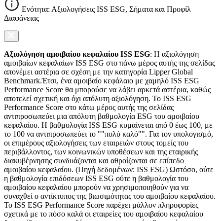
Ενότητα: Αξιολογήσεις ISS ESG, Σήματα και Προφίλ
Διαφάνειας
Αξιολόγηση αμοιβαίου κεφαλαίου ISS ESG
: Η αξιολόγηση
αμοιβαίων κεφαλαίων ISS ESG στο πάνω μέρος αυτής της σελίδας
απονέμει αστέρια σε σχέση με την κατηγορία Lipper Global
Benchmark.Έτσι, ένα αμοιβαίο κεφάλαιο με χαμηλό ISS ESG
Performance Score θα μπορούσε να λάβει αρκετά αστέρια, καθώς
αποτελεί σχετική και όχι απόλυτη αξιολόγηση. Το ISS ESG
Performance Score στο κάτω μέρος αυτής της σελίδας
αντιπροσωπεύει μια απόλυτη βαθμολογία ESG του αμοιβαίου
κεφαλαίου. Η βαθμολογία ISS ESG κυμαίνεται από 0 έως 100, με
το 100 να αντιπροσωπεύει το ""πολύ καλό"". Για τον υπολογισμό,
οι επιμέρους αξιολογήσεις των εταιρειών στους τομείς του
περιβάλλοντος, των κοινωνικών υποθέσεων και της εταιρικής
διακυβέρνησης συνδυάζονται και αθροίζονται σε επίπεδο
αμοιβαίου κεφαλαίου. (Πηγή δεδομένων: ISS ESG) Ωστόσο, ούτε
η βαθμολογία επιδόσεων ISS ESG ούτε η βαθμολογία του
αμοιβαίου κεφαλαίου μπορούν να χρησιμοποιηθούν για να
συναχθεί ο αντίκτυπος της βιωσιμότητας του αμοιβαίου κεφαλαίου.
Το ISS ESG Performance Score παρέχει μάλλον πληροφορίες
σχετικά με το πόσο καλά οι εταιρείες του αμοιβαίου κεφαλαίου