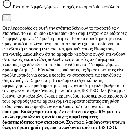
Ενότητα: Αμφιλεγόμενες μετοχές στο αμοιβαίο κεφάλαιο
Οι πληροφορίες σε αυτή την ενότητα δείχνουν το ποσοστό των
εταιρειών του αμοιβαίου κεφαλαίου που συμμετέχουν σε διάφορες
""αμφιλεγόμενες"" δραστηριότητες. Το ποια δραστηριότητα είναι
πραγματικά αμφιλεγόμενη και κατά πόσον έχει σημασία για μια
επενδυτική απόφαση εναπόκειται, φυσικά, στους ίδιους τους
επενδυτές. Δεδομένου ότι τα αμοιβαία κεφάλαια συχνά επενδύουν
σε αρκετές εκατοντάδες πολυεθνικές εταιρείες σε διάφορους
κλάδους, σχεδόν όλα τα ταμεία επενδύουν σε ""αμφιλεγόμενες
δραστηριότητες"". Εάν κάποιες από αυτές τις δραστηριότητες είναι
προβληματικές για εσάς, μπορείτε να στοχεύσετε τις επενδύσεις
σας αναλόγως. Σημείωση: Τα δεδομένα σχετικά με τις
αμφιλεγόμενες δραστηριότητες παρέχονται σε μεγάλο βαθμό από
τον οργανισμό αξιολόγησης βιωσιμότητας ISS ESG. Με βάση μια
έρευνα καταναλωτών, έχουμε ερμηνεύσει τους περισσότερους από
τους ορισμούς για τις αμφιλεγόμενες δραστηριότητες στη βάση
δεδομένων των αμοιβαίων κεφαλαίων όσο το δυνατόν πιο
αυστηρά.
Επιλέχθηκε επίσης ένα επίπεδο ανοχής 0% για τον
κύκλο εργασιών στις αντίστοιχες αμφιλεγόμενες
δραστηριότητες των εταιρειών. Συνεπώς, λαμβάνονται υπόψη
όλες οι δραστηριότητες που αναλύονται από την ISS ESG.