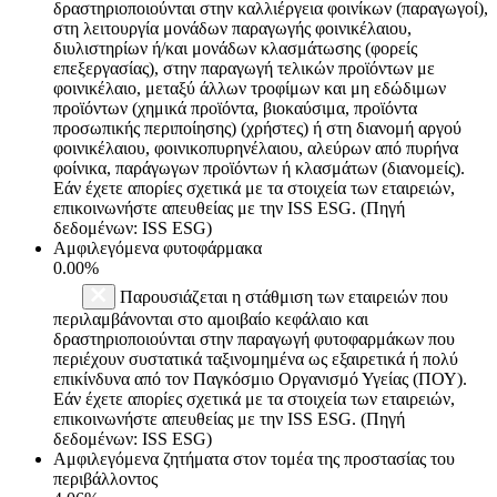
δραστηριοποιούνται στην καλλιέργεια φοινίκων (παραγωγοί),
στη λειτουργία μονάδων παραγωγής φοινικέλαιου,
διυλιστηρίων ή/και μονάδων κλασμάτωσης (φορείς
επεξεργασίας), στην παραγωγή τελικών προϊόντων με
φοινικέλαιο, μεταξύ άλλων τροφίμων και μη εδώδιμων
προϊόντων (χημικά προϊόντα, βιοκαύσιμα, προϊόντα
προσωπικής περιποίησης) (χρήστες) ή στη διανομή αργού
φοινικέλαιου, φοινικοπυρηνέλαιου, αλεύρων από πυρήνα
φοίνικα, παράγωγων προϊόντων ή κλασμάτων (διανομείς).
Εάν έχετε απορίες σχετικά με τα στοιχεία των εταιρειών,
επικοινωνήστε απευθείας με την ISS ESG. (Πηγή
δεδομένων: ISS ESG)
Αμφιλεγόμενα φυτοφάρμακα
0.00%
Παρουσιάζεται η στάθμιση των εταιρειών που
περιλαμβάνονται στο αμοιβαίο κεφάλαιο και
δραστηριοποιούνται στην παραγωγή φυτοφαρμάκων που
περιέχουν συστατικά ταξινομημένα ως εξαιρετικά ή πολύ
επικίνδυνα από τον Παγκόσμιο Οργανισμό Υγείας (ΠΟΥ).
Εάν έχετε απορίες σχετικά με τα στοιχεία των εταιρειών,
επικοινωνήστε απευθείας με την ISS ESG. (Πηγή
δεδομένων: ISS ESG)
Αμφιλεγόμενα ζητήματα στον τομέα της προστασίας του
περιβάλλοντος