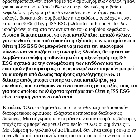
δραστηριοποιούνται στον τομέα των αμφιλεγόμενων όπλων ή εάν,
για περισσότερο από το 10% των εταιρειών ενός αμοιβαίου
κεφαλαίου, η έγκριση στις συνελεύσεις των μετόχων για τις
εκλογές διοικητικών συμβουλίων ή τις εκθέσεις αποδοχών είναι
κάτω από 90%. (Πηγή: ISS ESG) Ωστόσο, το Prime Status δεν
υποδηλώνει αυτόματα τον αντίκτυπο του αμοιβαίου κεφαλαίου.
Αυτός ο δείκτης μπορεί να είναι κατάλληλος, μεταξύ άλλων,
για επενδυτές που πιστεύουν ότι η εξέταση των κριτηρίων που
θέτει η ISS ESG θα μπορούσε να μειώσει τον οικονομικό
κίνδυνο και να αυξήσει τις ευκαιρίες. Ωστόσο, θα πρέπει να
λαμβάνεται υπόψη η πιθανότητα ότι η αξιολόγηση της ISS
ESG σχετικά με την ενσωμάτωση των κινδύνων και των
ευκαιριών βιωσιμότητας των μεμονωμένων εταιρειών μπορεί
να διαφέρει από άλλους παρόχους αξιολόγησης ESG. Ο
δείκτης αυτός μπορεί επίσης να είναι κατάλληλος για
επενδυτές που επιθυμούν να είναι συνεπείς με τις αξίες τους και
για τους οποίους τα ελάχιστα κριτήρια που θέτει η ISS ESG
είναι επαρκή για τον σκοπό αυτό.
Ετικέτες
: Όλες οι σημάνσεις που παρατίθενται χρησιμοποιούν
διαφορετικούς ορισμούς, ελάχιστα κριτήρια και διαδικασίες
διαλογής. Μια σύγκριση των σημάνσεων όσον αφορά τις διάφορες
πτυχές τους μπορεί να βρεθεί στο πεδίο ""Όλες οι σημάνσεις"".
Με εξαίρεση το γαλλικό σήμα Finansol, δεν είναι ακόμη δυνατό να
συναχθεί αυτόματα ο αντίκτυπος του ταμείου από κανένα από τα