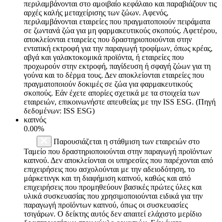
περιλαμβάνονται στο αμοιβαίο κεφάλαιο και παραβιάζουν τις
αρχές καλής μεταχείρισης των ζώων. Αφενός,
περιλαμβάνονται εταιρείες που πραγματοποιούν πειράματα
σε ζωντανά ζώα για μη φαρμακευτικούς σκοπούς. Αφετέρου,
αποκλείονται εταιρείες που δραστηριοποιούνται στην
εντατική εκτροφή για την παραγωγή τροφίμων, όπως κρέας,
αβγά και γαλακτοκομικά προϊόντα, ή εταιρείες που
προχωρούν στην εκτροφή, παγίδευση ή σφαγή ζώων για τη
γούνα και το δέρμα τους. Δεν αποκλείονται εταιρείες που
πραγματοποιούν δοκιμές σε ζώα για φαρμακευτικούς
σκοπούς. Εάν έχετε απορίες σχετικά με τα στοιχεία των
εταιρειών, επικοινωνήστε απευθείας με την ISS ESG. (Πηγή
δεδομένων: ISS ESG)
καπνός
0.00%
Παρουσιάζεται η στάθμιση των εταιρειών στο
Ταμείο που δραστηριοποιούνται στην παραγωγή προϊόντων
καπνού. Δεν αποκλείονται οι υπηρεσίες που παρέχονται από
επιχειρήσεις που ασχολούνται με την αδειοδότηση, το
μάρκετινγκ και τη διαφήμιση καπνού, καθώς και από
επιχειρήσεις που προμηθεύουν βασικές πρώτες ύλες και
υλικά συσκευασίας που χρησιμοποιούνται ειδικά για την
παραγωγή προϊόντων καπνού, όπως οι συσκευασίες
τσιγάρων. Ο δείκτης αυτός δεν απαιτεί ελάχιστο μερίδιο