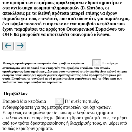
τον ορισμό των επιμέρους αμφιλεγόμενων δραστηριοτήτων
στα αντίστοιχα κουμπιά πληροφοριών (i). Ωστόσο, οι
αποκλίσεις με τα διεθνή πρότυπα μπορεί επίσης να έχουν
σημασία για τους επενδυτές που πιστεύουν ότι, για παράδειγμα,
ένα υψηλό ποσοστό εταιρειών σε ένα αμοιβαίο κεφάλαιο που
έχουν παραβιάσει τις αρχές του Οικουμενικού Συμφώνου του
ΟΗΕ θα μπορούσε να αποτελέσει οικονομικό κίνδυνο.
Μετοχές αμφιλεγόμενων εταιρειών στο αμοιβαίο κεφάλαιο
Τα νούμερα
αντιστοιχούν στο ποσοστό των εταιρειών στο αμοιβαίο κεφάλαιο που ασκούν
αμφιλεγόμενες δραστηριότητες. Δεν μπορούν να συνοψιστούν επειδή είναι πιθανό ότι μια
εταιρεία ασκεί διάφορες αμφιλεγόμενες δραστηριότητες αλλά προσμετράται μόνο μία
φορά. Επομένως, το συνολικό ποσό μπορεί να είναι χαμηλότερο από το άθροισμα των
ποσοστών που παρουσιάζονται παρακάτω.
Περιβάλλον
Εταιρικά ίδια κεφάλαια
Γι’ αυτές τις τιμές,
ενδιαφερόμαστε για τις μετοχές εταιρειών και όχι κρατών.
Επομένως επισημαίνουμε σε ποια αμφιλεγόμενα ζητήματα
εμπλέκονται οι εταιρείες με βάση τη δραστηριότητά τους, εν μέρει
από τον τρόπο δραστηριοποίησης ή διαχείρισής τους, εν μέρει από
το πώς κερδίζουν χρήματα.