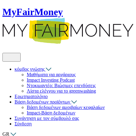
MyFairMoney
κόμβος γνώσης
Μαθήματα για αρχάριους
Impact Investing Podcast
Ντοκιμαντέρ: Βιώσιμες επενδύσεις
Λίστα ελέγχου για το greenwashing
Ερωτηματολόγιο
Βάση δεδομένων προϊόντων
Βάση δεδομένων αμοιβαίων κεφαλαίων
Impact-Βάση δεδομένων
Συνάντηση με τον σύμβουλό σας
Σύνδεση
GR