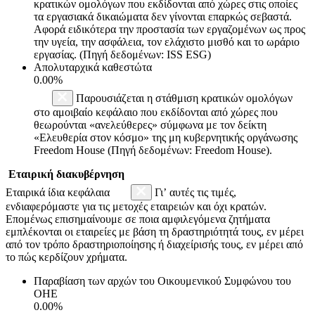
κρατικών ομολόγων που εκδίδονται από χώρες στις οποίες
τα εργασιακά δικαιώματα δεν γίνονται επαρκώς σεβαστά.
Αφορά ειδικότερα την προστασία των εργαζομένων ως προς
την υγεία, την ασφάλεια, τον ελάχιστο μισθό και το ωράριο
εργασίας. (Πηγή δεδομένων: ISS ESG)
Απολυταρχικά καθεστώτα
0.00%
Παρουσιάζεται η στάθμιση κρατικών ομολόγων
στο αμοιβαίο κεφάλαιο που εκδίδονται από χώρες που
θεωρούνται «ανελεύθερες» σύμφωνα με τον δείκτη
«Ελευθερία στον κόσμο» της μη κυβερνητικής οργάνωσης
Freedom House (Πηγή δεδομένων: Freedom House).
Εταιρική διακυβέρνηση
Εταιρικά ίδια κεφάλαια
Γι’ αυτές τις τιμές,
ενδιαφερόμαστε για τις μετοχές εταιρειών και όχι κρατών.
Επομένως επισημαίνουμε σε ποια αμφιλεγόμενα ζητήματα
εμπλέκονται οι εταιρείες με βάση τη δραστηριότητά τους, εν μέρει
από τον τρόπο δραστηριοποίησης ή διαχείρισής τους, εν μέρει από
το πώς κερδίζουν χρήματα.
Παραβίαση των αρχών του Οικουμενικού Συμφώνου του
ΟΗΕ
0.00%