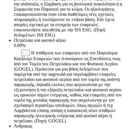
την ανάπτυξη, η Σύμβαση για τη βιολογική ποικιλότητα ή η
Συμφωνία του Παρισιού για το κλίμα. Οι αξιολογήσεις
επικαιροποιούνται όταν είναι διαθέσιμες νέες σχετικές
πληροφορίες ή τουλάχιστον σε ετήσια βάση. Εάν έχετε
απορίες σχετικά με τα στοιχεία των εταιρειών,
επικοινωνήστε απευθείας με την ISS ESG. (Πηγή
δεδομένων: ISS ESG)
Πετρέλαιο και φυσικό αέριο
0.00%
Η στάθμιση των εταιρειών από τον Παγκόσμιο
Κατάλογο Εταιρειών που Αποσύρουν τις Επενδύσεις τους
από τον Τομέα του Πετρελαίου και του Φυσικού Αερίου
(GOGEL). Πρόκειται για μια βάση δεδομένων που
παρέχεται από την urgewald και περιλαμβάνει εταιρείες
πετρελαίου και φυσικού αερίου από τον τομέα της ανάντη
παραγωγής, δηλαδή εκείνες που ασχολούνται με την
εξερεύνηση ή την εξόρυξη πετρελαίου και φυσικού αερίου
ως ορυκτών πηγών ενέργειας, καθώς και εταιρείες από τον
τομέα της μεσαίας παραγωγής που ασχολούνται με τον
σχεδιασμό περαιτέρω υποδομών, όπως αγωγών ή τερ
Λαμβάνεται επίσης υπόψη η κατασκευή νέων σταθμών
παραγωγής ηλεκτρικής ενέργειας από φυσικό αέριο ή
πετρέλαιο. (Πηγή: GOGEL)
Άνθρακας