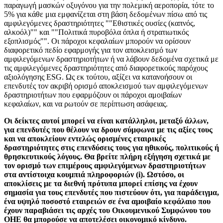
παραγωγή μασκών οξυγόνου για την πολεμική αεροπορία, τότε το
5% για κάθε μια εμφανίζεται στη βάση δεδομένων πίσω από τις
αμφιλεγόμενες δραστηριότητες ""Εθιστικές ουσίες (καπνός,
αλκοόλ)"" και ""Πολιτικά πυροβόλα όπλα ή στρατιωτικός
εξοπλισμός"". Οι πάροχοι κεφαλαίων μπορούν να ορίσουν
διαφορετικό πεδίο εφαρμογής για τον αποκλεισμό των
αμφιλεγόμενων δραστηριοτήτων ή να λάβουν δεδομένα σχετικά με
τις αμφιλεγόμενες δραστηριότητες από διαφορετικούς παρόχους
αξιολόγησης ESG. Ως εκ τούτου, αξίζει να κατανοήσουν οι
επενδυτές τον ακριβή ορισμό αποκλεισμού των αμφιλεγόμενων
δραστηριοτήτων που εφαρμόζουν οι πάροχοι αμοιβαίων
κεφαλαίων, και να ρωτούν σε περίπτωση ασάφειας.
Οι δείκτες αυτοί μπορεί να είναι κατάλληλοι, μεταξύ άλλων,
για επενδυτές που θέλουν να δρουν σύμφωνα με τις αξίες τους
και να αποκλείουν εντελώς ορισμένες εταιρικές
δραστηριότητες στις επενδύσεις τους για ηθικούς, πολιτικούς ή
θρησκευτικούς λόγους. Θα βρείτε πλήρη εξήγηση σχετικά με
τον ορισμό των επιμέρους αμφιλεγόμενων δραστηριοτήτων
στα αντίστοιχα κουμπιά πληροφοριών (i). Ωστόσο, οι
αποκλίσεις με τα διεθνή πρότυπα μπορεί επίσης να έχουν
σημασία για τους επενδυτές που πιστεύουν ότι, για παράδειγμα,
ένα υψηλό ποσοστό εταιρειών σε ένα αμοιβαίο κεφάλαιο που
έχουν παραβιάσει τις αρχές του Οικουμενικού Συμφώνου του
ΟΗΕ θα μπορούσε να αποτελέσει οικονομικό κίνδυνο.