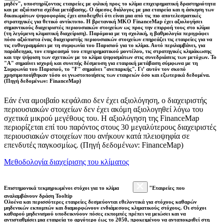
μηδέν", υποστηρίζοντας εταιρείες με φιλική προς το κλίμα επιχειρηματική δραστηριότητα
και με αξιόπιστα σχέδια μετάβασης. Ο άμεσος διάλογος με μια εταιρεία και η άσκηση των
δικαιωμάτων ψηφοφορίας έχει αποδειχθεί ότι είναι μια από τις πιο αποτελεσματικές
στρατηγικές για θετικό αντίκτυπο. Η βρετανική ΜΚΟ FinanceMap έχει αξιολογήσει
σημαντικούς διαχειριστές περιουσιακών στοιχείων ως προς την επιρροή τους στο κλίμα
(τη λεγόμενη κλιματική διαχείριση). Παρόμοια με τη σχολική, η βαθμολογία περιγράφει
πόσο αξιόπιστα ένας διαχειριστής περιουσιακών στοιχείων επηρεάζει τις εταιρείες για να
τις ευθυγραμμίσει με τη συμφωνία του Παρισιού για το κλίμα. Αυτό περιλαμβάνει, για
παράδειγμα, τον επηρεασμό του επιχειρηματικού μοντέλου, τις στρατηγικές κλιμάκωσης
και την ψήφιση των σχετικών με το κλίμα ψηφισμάτων στις συνεδριάσεις των μετόχων. Το
"Α" σημαίνει ισχυρή και συνεπής δέσμευση για εταιρική μετάβαση σύμφωνα με τη
Συμφωνία του Παρισιού, το "F" σημαίνει "ανεπαρκής". Γι’ αυτόν τον σκοπό
χρησιμοποιήθηκαν τόσο οι γνωστοποιήσεις των εταιρειών όσο και εξωτερικά δεδομένα.
(Πηγή δεδομένων: FinanceMap)
Εάν ένα αμοιβαίο κεφάλαιο δεν έχει αξιολόγηση, ο διαχειριστής
περιουσιακών στοιχείων δεν έχει ακόμη αξιολογηθεί λόγω του
σχετικά μικρού μεγέθους του. Η αξιολόγηση της FinanceMap
περιορίζεται επί του παρόντος στους 30 μεγαλύτερους διαχειριστές
περιουσιακών στοιχείων που ανήκουν κατά πλειοψηφία σε
επενδυτές παγκοσμίως. (Πηγή δεδομένων: FinanceMap)
Μεθοδολογία διαχείρισης του κλίματος
Επιστημονικά τεκμηριωμένοι στόχοι για το κλίμα
"Εταιρείες που
αναλαμβάνουν δράση Tooltip
Ολοένα και περισσότερες εταιρείες δεσμεύονται εθελοντικά για στόχους καθαρών
μηδενικών εκπομπών και διαμορφώνουν ενδιάμεσους κλιματικούς στόχους. Οι στόχοι
καθαρού μηδενισμού υποδεικνύουν πόσες εκπομπές πρέπει να μειώσει και να
αντισταθμίσει μια εταιρεία το αργότερο έως το 2050, προκειμένου να ανταποκριθεί στη