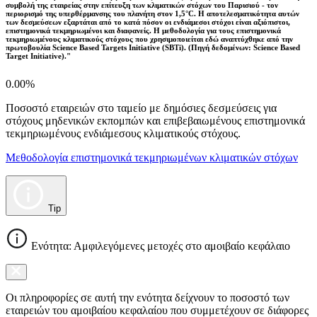
συμβολή της εταιρείας στην επίτευξη των κλιματικών στόχων του Παρισιού - τον
περιορισμό της υπερθέρμανσης του πλανήτη στον 1,5°C. Η αποτελεσματικότητα αυτών
των δεσμεύσεων εξαρτάται από το κατά πόσον οι ενδιάμεσοι στόχοι είναι αξιόπιστοι,
επιστημονικά τεκμηριωμένοι και διαφανείς. Η μεθοδολογία για τους επιστημονικά
τεκμηριωμένους κλιματικούς στόχους που χρησιμοποιείται εδώ αναπτύχθηκε από την
πρωτοβουλία Science Based Targets Initiative (SBTi). (Πηγή δεδομένων: Science Based
Target Initiative)."
0.00%
Ποσοστό εταιρειών στο ταμείο με δημόσιες δεσμεύσεις για
στόχους μηδενικών εκπομπών και επιβεβαιωμένους επιστημονικά
τεκμηριωμένους ενδιάμεσους κλιματικούς στόχους.
Μεθοδολογία επιστημονικά τεκμηριωμένων κλιματικών στόχων
Tip
Ενότητα: Αμφιλεγόμενες μετοχές στο αμοιβαίο κεφάλαιο
Οι πληροφορίες σε αυτή την ενότητα δείχνουν το ποσοστό των
εταιρειών του αμοιβαίου κεφαλαίου που συμμετέχουν σε διάφορες