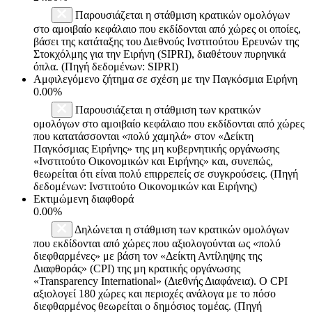
Παρουσιάζεται η στάθμιση κρατικών ομολόγων
στο αμοιβαίο κεφάλαιο που εκδίδονται από χώρες οι οποίες,
βάσει της κατάταξης του Διεθνούς Ινστιτούτου Ερευνών της
Στοκχόλμης για την Ειρήνη (SIPRI), διαθέτουν πυρηνικά
όπλα. (Πηγή δεδομένων: SIPRI)
Αμφιλεγόμενο ζήτημα σε σχέση με την Παγκόσμια Ειρήνη
0.00%
Παρουσιάζεται η στάθμιση των κρατικών
ομολόγων στο αμοιβαίο κεφάλαιο που εκδίδονται από χώρες
που κατατάσσονται «πολύ χαμηλά» στον «Δείκτη
Παγκόσμιας Ειρήνης» της μη κυβερνητικής οργάνωσης
«Ινστιτούτο Οικονομικών και Ειρήνης» και, συνεπώς,
θεωρείται ότι είναι πολύ επιρρεπείς σε συγκρούσεις. (Πηγή
δεδομένων: Ινστιτούτο Οικονομικών και Ειρήνης)
Εκτιμώμενη διαφθορά
0.00%
Δηλώνεται η στάθμιση των κρατικών ομολόγων
που εκδίδονται από χώρες που αξιολογούνται ως «πολύ
διεφθαρμένες» με βάση τον «Δείκτη Αντίληψης της
Διαφθοράς» (CPI) της μη κρατικής οργάνωσης
«Transparency International» (Διεθνής Διαφάνεια). Ο CPI
αξιολογεί 180 χώρες και περιοχές ανάλογα με το πόσο
διεφθαρμένος θεωρείται ο δημόσιος τομέας. (Πηγή