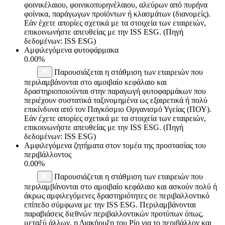
φοινικέλαιου, φοινικοπυρηνέλαιου, αλεύρων από πυρήνα
φοίνικα, παράγωγων προϊόντων ή κλασμάτων (διανομείς).
Εάν έχετε απορίες σχετικά με τα στοιχεία των εταιρειών,
επικοινωνήστε απευθείας με την ISS ESG. (Πηγή
δεδομένων: ISS ESG)
Αμφιλεγόμενα φυτοφάρμακα
0.00%
Παρουσιάζεται η στάθμιση των εταιρειών που
περιλαμβάνονται στο αμοιβαίο κεφάλαιο και
δραστηριοποιούνται στην παραγωγή φυτοφαρμάκων που
περιέχουν συστατικά ταξινομημένα ως εξαιρετικά ή πολύ
επικίνδυνα από τον Παγκόσμιο Οργανισμό Υγείας (ΠΟΥ).
Εάν έχετε απορίες σχετικά με τα στοιχεία των εταιρειών,
επικοινωνήστε απευθείας με την ISS ESG. (Πηγή
δεδομένων: ISS ESG)
Αμφιλεγόμενα ζητήματα στον τομέα της προστασίας του
περιβάλλοντος
0.00%
Παρουσιάζεται η στάθμιση των εταιρειών που
περιλαμβάνονται στο αμοιβαίο κεφάλαιο και ασκούν πολύ ή
άκρως αμφιλεγόμενες δραστηριότητες σε περιβαλλοντικό
επίπεδο σύμφωνα με την ISS ESG. Περιλαμβάνονται
παραβιάσεις διεθνών περιβαλλοντικών προτύπων όπως,
μεταξύ άλλων, η Διακήρυξη του Ρίο για το περιβάλλον και