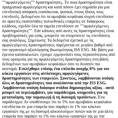
""αμφιλεγόμενες"" δραστηριότητες. Το ποια δραστηριότητα είναι
πραγματικά αμφιλεγόμενη και κατά πόσον έχει σημασία για μια
επενδυτική απόφαση εναπόκειται, φυσικά, στους ίδιους τους
επενδυτές. Δεδομένου ότι τα αμοιβαία κεφάλαια συχνά επενδύουν
σε αρκετές εκατοντάδες πολυεθνικές εταιρείες σε διάφορους
κλάδους, σχεδόν όλα τα ταμεία επενδύουν σε ""αμφιλεγόμενες
δραστηριότητες"". Εάν κάποιες από αυτές τις δραστηριότητες είναι
προβληματικές για εσάς, μπορείτε να στοχεύσετε τις επενδύσεις
σας αναλόγως. Σημείωση: Τα δεδομένα σχετικά με τις
αμφιλεγόμενες δραστηριότητες παρέχονται σε μεγάλο βαθμό από
τον οργανισμό αξιολόγησης βιωσιμότητας ISS ESG. Με βάση μια
έρευνα καταναλωτών, έχουμε ερμηνεύσει τους περισσότερους από
τους ορισμούς για τις αμφιλεγόμενες δραστηριότητες στη βάση
δεδομένων των αμοιβαίων κεφαλαίων όσο το δυνατόν πιο
αυστηρά.
Επιλέχθηκε επίσης ένα επίπεδο ανοχής 0% για τον
κύκλο εργασιών στις αντίστοιχες αμφιλεγόμενες
δραστηριότητες των εταιρειών. Συνεπώς, λαμβάνονται υπόψη
όλες οι δραστηριότητες που αναλύονται από την ISS ESG.
Λαμβάνονται υπόψη διάφορα στάδια δημιουργίας αξίας - αυτό
μπορεί να περιλαμβάνει, για παράδειγμα, υπηρεσίες για τη
μεταποίηση, την παραγωγή ή τη διανομή προϊόντων.
Ένα
παράδειγμα: Αν υποθέσουμε ότι το 5% του αμοιβαίου κεφαλαίου
επενδύεται σε μια εταιρεία που παράγει το 1% του κύκλου
εργασιών της με τη διανομή αλκοολούχων ποτών και σε μια άλλη
εταιρεία που παράγει το 1% του κύκλου εργασιών της με την