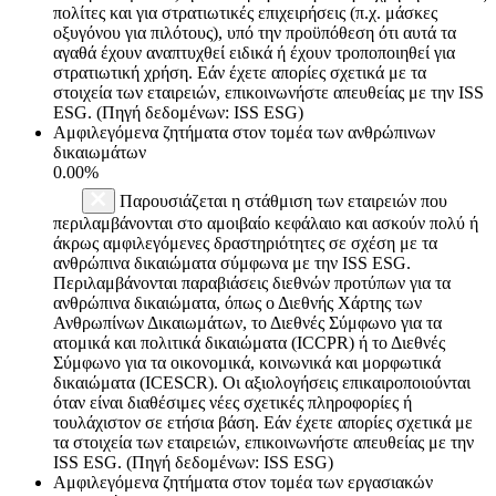
πολίτες και για στρατιωτικές επιχειρήσεις (π.χ. μάσκες
οξυγόνου για πιλότους), υπό την προϋπόθεση ότι αυτά τα
αγαθά έχουν αναπτυχθεί ειδικά ή έχουν τροποποιηθεί για
στρατιωτική χρήση. Εάν έχετε απορίες σχετικά με τα
στοιχεία των εταιρειών, επικοινωνήστε απευθείας με την ISS
ESG. (Πηγή δεδομένων: ISS ESG)
Αμφιλεγόμενα ζητήματα στον τομέα των ανθρώπινων
δικαιωμάτων
0.00%
Παρουσιάζεται η στάθμιση των εταιρειών που
περιλαμβάνονται στο αμοιβαίο κεφάλαιο και ασκούν πολύ ή
άκρως αμφιλεγόμενες δραστηριότητες σε σχέση με τα
ανθρώπινα δικαιώματα σύμφωνα με την ISS ESG.
Περιλαμβάνονται παραβιάσεις διεθνών προτύπων για τα
ανθρώπινα δικαιώματα, όπως ο Διεθνής Χάρτης των
Ανθρωπίνων Δικαιωμάτων, το Διεθνές Σύμφωνο για τα
ατομικά και πολιτικά δικαιώματα (ICCPR) ή το Διεθνές
Σύμφωνο για τα οικονομικά, κοινωνικά και μορφωτικά
δικαιώματα (ICESCR). Οι αξιολογήσεις επικαιροποιούνται
όταν είναι διαθέσιμες νέες σχετικές πληροφορίες ή
τουλάχιστον σε ετήσια βάση. Εάν έχετε απορίες σχετικά με
τα στοιχεία των εταιρειών, επικοινωνήστε απευθείας με την
ISS ESG. (Πηγή δεδομένων: ISS ESG)
Αμφιλεγόμενα ζητήματα στον τομέα των εργασιακών