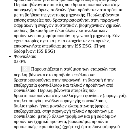
Περιλαμβάνονται εταιρείες που δραστηριοποιούνται στην
παραγωγή σπόρων, σοδειών ή/και πρόσθετων στα τρόφιμα
με τη βοήθεια της γενετικής μηχανικής. Περιλαμβάνονται
επίσης εταιρείες που δραστηριοποιούνται στην παραγωγή
φαρμάκων ή ενεργών συστατικών, βιομηχανικών χημικών
ουσιών, βιοκαυσίμων ή/και άλλων καταναλωτικών
προϊόντων που χρησιμοποιούν τη γενετική μηχανική. Εάν
έχετε απορίες σχετικά με τα στοιχεία των εταιρειών,
επικοινωνήστε απευθείας με την ISS ESG. (Πηγή
δεδομένων: ISS ESG)
Φοινικέλαιο
0.00%
Παρουσιάζεται η στάθμιση των εταιρειών που
περιλαμβάνονται στο αμοιβαίο κεφάλαιο και
δραστηριοποιούνται στην παραγωγή, τη διανομή ή την
επεξεργασία φοινικέλαιου και τελικών προϊόντων από
φοινικέλαιο. Περιλαμβάνονται εταιρείες που
δραστηριοποιούνται στην καλλιέργεια φοινίκων (παραγωγοί),
στη λειτουργία μονάδων παραγωγής φοινικέλαιου,
διυλιστηρίων ή/και μονάδων κλασμάτωσης (φορείς
επεξεργασίας), στην παραγωγή τελικών προϊόντων με
φοινικέλαιο, μεταξύ άλλων τροφίμων και μη εδώδιμων
προϊόντων (χημικά προϊόντα, βιοκαύσιμα, προϊόντα
προσωπικής περιποίησης) (χρήστες) ή στη διανομή αργού