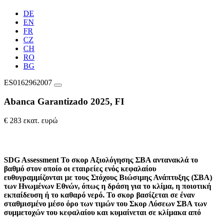
DE
EN
FR
CZ
CH
RO
BG
ES0162962007
Abanca Garantizado 2025, FI
€ 283 εκατ. ευρώ
SDG Assessment
Το σκορ Αξιολόγησης ΣΒΑ αντανακλά το
βαθμό στον οποίο οι εταιρείες ενός κεφαλαίου
ευθυγραμμίζονται με τους Στόχους Βιώσιμης Ανάπτυξης (ΣΒΑ)
των Ηνωμένων Εθνών, όπως η δράση για το κλίμα, η ποιοτική
εκπαίδευση ή το καθαρό νερό. Το σκορ βασίζεται σε έναν
σταθμισμένο μέσο όρο των τιμών του Σκορ Λύσεων ΣΒΑ των
συμμετοχών του κεφαλαίου και κυμαίνεται σε κλίμακα από