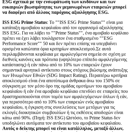
ESG σχετικά με την ενσωμάτωση των κινδύνων και των
ευκαιριών βιωσιμότητας των μεμονωμένων εταιρειών μπορεί
να διαφέρει από άλλους παρόχους αξιολόγησης ESG.
ISS ESG Prime Status
: Το ""ISS ESG Prime Status"" είναι μια
κατάταξη αμοιβαίου κεφαλαίου από τον οργανισμό αξιολόγησης
ISS ESG. Για να λάβει το ""Prime Status"", ένα αμοιβαίο κεφάλαιο
πρέπει να έχει λάβει τουλάχιστον ένα σταθμισμένο ""ESG
Performance Score"" 50 και δεν πρέπει επίσης να υπερβαίνει
ορισμένα κατώτατα όρια κριτηρίων αποκλεισμού.Σε αυτά
περιλαμβάνονται κεφάλαια με αμφιλεγόμενα σημεία σε σχέση με
διεθνείς κανόνες και πρότυπα (υψηλότερο επίπεδο αμφιλεγόμενης
κατάστασης) ή εάν πάνω από το 10% των εταιρειών έχουν
σημαντικά αρνητικό αντίκτυπο στους στόχους βιώσιμης ανάπτυξης
των Ηνωμένων Εθνών (SDG Impact Rating). Περαιτέρω κριτήρια
αποκλεισμού είναι ένα αποτύπωμα άνθρακα άνω του 150% σε
σύγκριση με τον μέσο όρο της ομάδας ομοτίμων του αμοιβαίου
κεφαλαίου ή εάν ένα αμοιβαίο κεφάλαιο επενδύει σε εταιρείες που
δραστηριοποιούνται στον τομέα των αμφιλεγόμενων όπλων ή εάν,
για περισσότερο από το 10% των εταιρειών ενός αμοιβαίου
κεφαλαίου, η έγκριση στις συνελεύσεις των μετόχων για τις
εκλογές διοικητικών συμβουλίων ή τις εκθέσεις αποδοχών είναι
κάτω από 90%. (Πηγή: ISS ESG) Ωστόσο, το Prime Status δεν
υποδηλώνει αυτόματα τον αντίκτυπο του αμοιβαίου κεφαλαίου.
Αυτός ο δείκτης μπορεί να είναι κατάλληλος, μεταξύ άλλων,