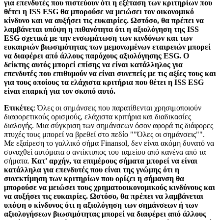
για επενδυτές που πιστεύουν ότι η εξέταση των κριτηρίων που
θέτει η ISS ESG θα μπορούσε να μειώσει τον οικονομικό
κίνδυνο και να αυξήσει τις ευκαιρίες. Ωστόσο, θα πρέπει να
λαμβάνεται υπόψη η πιθανότητα ότι η αξιολόγηση της ISS
ESG σχετικά με την ενσωμάτωση των κινδύνων και των
ευκαιριών βιωσιμότητας των μεμονωμένων εταιρειών μπορεί
να διαφέρει από άλλους παρόχους αξιολόγησης ESG. Ο
δείκτης αυτός μπορεί επίσης να είναι κατάλληλος για
επενδυτές που επιθυμούν να είναι συνεπείς με τις αξίες τους και
για τους οποίους τα ελάχιστα κριτήρια που θέτει η ISS ESG
είναι επαρκή για τον σκοπό αυτό.
Ετικέτες
: Όλες οι σημάνσεις που παρατίθενται χρησιμοποιούν
διαφορετικούς ορισμούς, ελάχιστα κριτήρια και διαδικασίες
διαλογής. Μια σύγκριση των σημάνσεων όσον αφορά τις διάφορες
πτυχές τους μπορεί να βρεθεί στο πεδίο ""Όλες οι σημάνσεις"".
Με εξαίρεση το γαλλικό σήμα Finansol, δεν είναι ακόμη δυνατό να
συναχθεί αυτόματα ο αντίκτυπος του ταμείου από κανένα από τα
σήματα.
Κατ' αρχήν, τα επιμέρους σήματα μπορεί να είναι
κατάλληλα για επενδυτές που είναι της γνώμης ότι η
συνεκτίμηση των κριτηρίων που ορίζει η σήμανση θα
μπορούσε να μειώσει τους χρηματοοικονομικούς κινδύνους και
να αυξήσει τις ευκαιρίες. Ωστόσο, θα πρέπει να λαμβάνεται
υπόψη ο κίνδυνος ότι η αξιολόγηση των σημάνσεων ή των
αξιολογήσεων βιωσιμότητας μπορεί να διαφέρει από άλλους