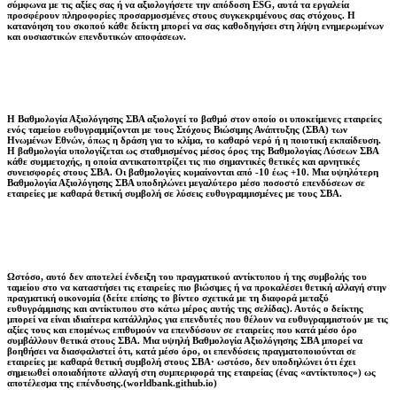
σύμφωνα με τις αξίες σας ή να αξιολογήσετε την απόδοση ESG, αυτά τα εργαλεία
προσφέρουν πληροφορίες προσαρμοσμένες στους συγκεκριμένους σας στόχους. Η
κατανόηση του σκοπού κάθε δείκτη μπορεί να σας καθοδηγήσει στη λήψη ενημερωμένων
και ουσιαστικών επενδυτικών αποφάσεων.
Η Βαθμολογία Αξιολόγησης ΣΒΑ αξιολογεί το βαθμό στον οποίο οι υποκείμενες εταιρείες
ενός ταμείου ευθυγραμμίζονται με τους Στόχους Βιώσιμης Ανάπτυξης (ΣΒΑ) των
Ηνωμένων Εθνών, όπως η δράση για το κλίμα, το καθαρό νερό ή η ποιοτική εκπαίδευση.
Η βαθμολογία υπολογίζεται ως σταθμισμένος μέσος όρος της Βαθμολογίας Λύσεων ΣΒΑ
κάθε συμμετοχής, η οποία αντικατοπτρίζει τις πιο σημαντικές θετικές και αρνητικές
συνεισφορές στους ΣΒΑ. Οι βαθμολογίες κυμαίνονται από -10 έως +10. Μια υψηλότερη
Βαθμολογία Αξιολόγησης ΣΒΑ υποδηλώνει μεγαλύτερο μέσο ποσοστό επενδύσεων σε
εταιρείες με καθαρά θετική συμβολή σε λύσεις ευθυγραμμισμένες με τους ΣΒΑ.
Ωστόσο, αυτό δεν αποτελεί ένδειξη του πραγματικού αντίκτυπου ή της συμβολής του
ταμείου στο να καταστήσει τις εταιρείες πιο βιώσιμες ή να προκαλέσει θετική αλλαγή στην
πραγματική οικονομία (δείτε επίσης το βίντεο σχετικά με τη διαφορά μεταξύ
ευθυγράμμισης και αντίκτυπου στο κάτω μέρος αυτής της σελίδας). Αυτός ο δείκτης
μπορεί να είναι ιδιαίτερα κατάλληλος για επενδυτές που θέλουν να ευθυγραμμιστούν με τις
αξίες τους και επομένως επιθυμούν να επενδύσουν σε εταιρείες που κατά μέσο όρο
συμβάλλουν θετικά στους ΣΒΑ. Μια υψηλή Βαθμολογία Αξιολόγησης ΣΒΑ μπορεί να
βοηθήσει να διασφαλιστεί ότι, κατά μέσο όρο, οι επενδύσεις πραγματοποιούνται σε
εταιρείες με καθαρά θετική συμβολή στους ΣΒΑ· ωστόσο, δεν υποδηλώνει ότι έχει
σημειωθεί οποιαδήποτε αλλαγή στη συμπεριφορά της εταιρείας (ένας «αντίκτυπος») ως
αποτέλεσμα της επένδυσης.(worldbank.github.io)