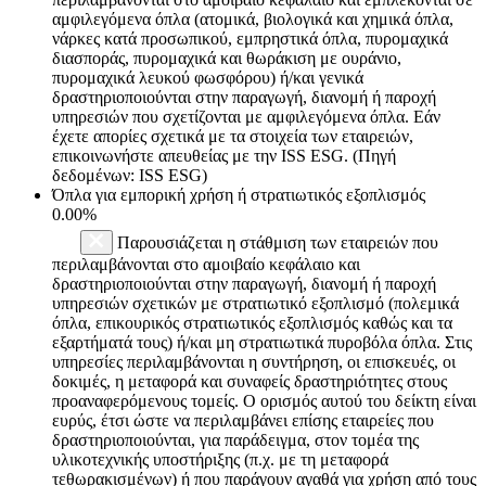
αμφιλεγόμενα όπλα (ατομικά, βιολογικά και χημικά όπλα,
νάρκες κατά προσωπικού, εμπρηστικά όπλα, πυρομαχικά
διασποράς, πυρομαχικά και θωράκιση με ουράνιο,
πυρομαχικά λευκού φωσφόρου) ή/και γενικά
δραστηριοποιούνται στην παραγωγή, διανομή ή παροχή
υπηρεσιών που σχετίζονται με αμφιλεγόμενα όπλα. Εάν
έχετε απορίες σχετικά με τα στοιχεία των εταιρειών,
επικοινωνήστε απευθείας με την ISS ESG. (Πηγή
δεδομένων: ISS ESG)
Όπλα για εμπορική χρήση ή στρατιωτικός εξοπλισμός
0.00%
Παρουσιάζεται η στάθμιση των εταιρειών που
περιλαμβάνονται στο αμοιβαίο κεφάλαιο και
δραστηριοποιούνται στην παραγωγή, διανομή ή παροχή
υπηρεσιών σχετικών με στρατιωτικό εξοπλισμό (πολεμικά
όπλα, επικουρικός στρατιωτικός εξοπλισμός καθώς και τα
εξαρτήματά τους) ή/και μη στρατιωτικά πυροβόλα όπλα. Στις
υπηρεσίες περιλαμβάνονται η συντήρηση, οι επισκευές, οι
δοκιμές, η μεταφορά και συναφείς δραστηριότητες στους
προαναφερόμενους τομείς. Ο ορισμός αυτού του δείκτη είναι
ευρύς, έτσι ώστε να περιλαμβάνει επίσης εταιρείες που
δραστηριοποιούνται, για παράδειγμα, στον τομέα της
υλικοτεχνικής υποστήριξης (π.χ. με τη μεταφορά
τεθωρακισμένων) ή που παράγουν αγαθά για χρήση από τους