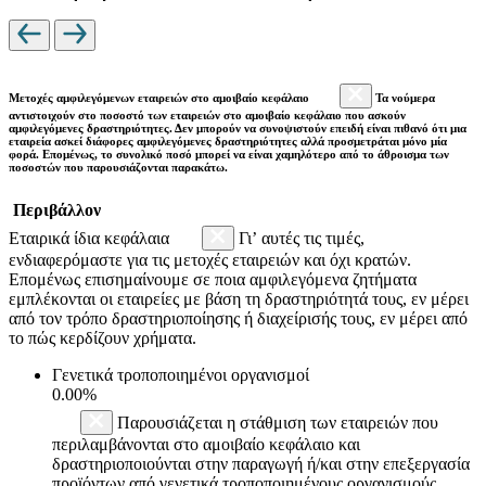
Μετοχές αμφιλεγόμενων εταιρειών στο αμοιβαίο κεφάλαιο
Τα νούμερα
αντιστοιχούν στο ποσοστό των εταιρειών στο αμοιβαίο κεφάλαιο που ασκούν
αμφιλεγόμενες δραστηριότητες. Δεν μπορούν να συνοψιστούν επειδή είναι πιθανό ότι μια
εταιρεία ασκεί διάφορες αμφιλεγόμενες δραστηριότητες αλλά προσμετράται μόνο μία
φορά. Επομένως, το συνολικό ποσό μπορεί να είναι χαμηλότερο από το άθροισμα των
ποσοστών που παρουσιάζονται παρακάτω.
Περιβάλλον
Εταιρικά ίδια κεφάλαια
Γι’ αυτές τις τιμές,
ενδιαφερόμαστε για τις μετοχές εταιρειών και όχι κρατών.
Επομένως επισημαίνουμε σε ποια αμφιλεγόμενα ζητήματα
εμπλέκονται οι εταιρείες με βάση τη δραστηριότητά τους, εν μέρει
από τον τρόπο δραστηριοποίησης ή διαχείρισής τους, εν μέρει από
το πώς κερδίζουν χρήματα.
Γενετικά τροποποιημένοι οργανισμοί
0.00%
Παρουσιάζεται η στάθμιση των εταιρειών που
περιλαμβάνονται στο αμοιβαίο κεφάλαιο και
δραστηριοποιούνται στην παραγωγή ή/και στην επεξεργασία
προϊόντων από γενετικά τροποποιημένους οργανισμούς.