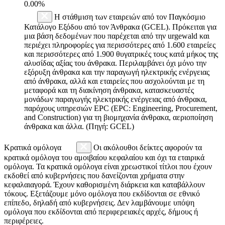
0.00%
Η στάθμιση των εταιρειών από τον Παγκόσμιο
Κατάλογο Εξόδου από τον Άνθρακα (GCEL). Πρόκειται για
μια βάση δεδομένων που παρέχεται από την urgewald και
περιέχει πληροφορίες για περισσότερες από 1.600 εταιρείες
και περισσότερες από 1.900 θυγατρικές τους κατά μήκος της
αλυσίδας αξίας του άνθρακα. Περιλαμβάνει όχι μόνο την
εξόρυξη άνθρακα και την παραγωγή ηλεκτρικής ενέργειας
από άνθρακα, αλλά και εταιρείες που ασχολούνται με τη
μεταφορά και τη διακίνηση άνθρακα, κατασκευαστές
μονάδων παραγωγής ηλεκτρικής ενέργειας από άνθρακα,
παρόχους υπηρεσιών EPC (EPC: Engineering, Procurement,
and Construction) για τη βιομηχανία άνθρακα, αεριοποίηση
άνθρακα και άλλα. (Πηγή: GCEL)
Κρατικά ομόλογα
Οι ακόλουθοι δείκτες αφορούν τα
κρατικά ομόλογα του αμοιβαίου κεφαλαίου και όχι τα εταιρικά
ομόλογα. Τα κρατικά ομόλογα είναι χρεωστικοί τίτλοι που έχουν
εκδοθεί από κυβερνήσεις που δανείζονται χρήματα στην
κεφαλαιαγορά. Έχουν καθορισμένη διάρκεια και καταβάλλουν
τόκους. Εξετάζουμε μόνο ομόλογα που εκδίδονται σε εθνικό
επίπεδο, δηλαδή από κυβερνήσεις. Δεν λαμβάνουμε υπόψη
ομόλογα που εκδίδονται από περιφερειακές αρχές, δήμους ή
περιφέρειες.