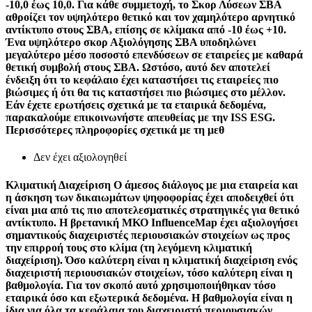
-10,0 έως 10,0. Για κάθε συμμετοχή, το Σκορ Λύσεων ΣΒΑ
αθροίζει τον υψηλότερο θετικό και τον χαμηλότερο αρνητικό
αντίκτυπο στους ΣΒΑ, επίσης σε κλίμακα από -10 έως +10.
Ένα υψηλότερο σκορ Αξιολόγησης ΣΒΑ υποδηλώνει
μεγαλύτερο μέσο ποσοστό επενδύσεων σε εταιρείες με καθαρά
θετική συμβολή στους ΣΒΑ. Ωστόσο, αυτό δεν αποτελεί
ένδειξη ότι το κεφάλαιο έχει καταστήσει τις εταιρείες πιο
βιώσιμες ή ότι θα τις καταστήσει πιο βιώσιμες στο μέλλον.
Εάν έχετε ερωτήσεις σχετικά με τα εταιρικά δεδομένα,
παρακαλούμε επικοινωνήστε απευθείας με την ISS ESG.
Περισσότερες πληροφορίες σχετικά με τη μεθ
Δεν έχει αξιολογηθεί
Κλιματική Διαχείριση
Ο άμεσος διάλογος με μια εταιρεία και
η άσκηση των δικαιωμάτων ψηφοφορίας έχει αποδειχθεί ότι
είναι μια από τις πιο αποτελεσματικές στρατηγικές για θετικό
αντίκτυπο. Η βρετανική ΜΚΟ InfluenceMap έχει αξιολογήσει
σημαντικούς διαχειριστές περιουσιακών στοιχείων ως προς
την επιρροή τους στο κλίμα (τη λεγόμενη κλιματική
διαχείριση). Όσο καλύτερη είναι η κλιματική διαχείριση ενός
διαχειριστή περιουσιακών στοιχείων, τόσο καλύτερη είναι η
βαθμολογία. Για τον σκοπό αυτό χρησιμοποιήθηκαν τόσο
εταιρικά όσο και εξωτερικά δεδομένα. Η βαθμολογία είναι η
ίδια για όλα τα κεφάλαια του διαχειριστή περιουσιακών