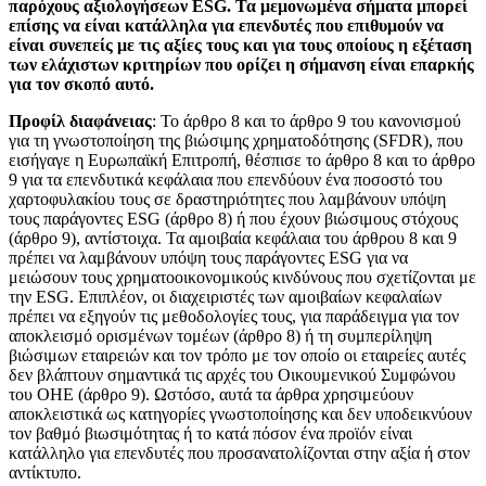
παρόχους αξιολογήσεων ESG. Τα μεμονωμένα σήματα μπορεί
επίσης να είναι κατάλληλα για επενδυτές που επιθυμούν να
είναι συνεπείς με τις αξίες τους και για τους οποίους η εξέταση
των ελάχιστων κριτηρίων που ορίζει η σήμανση είναι επαρκής
για τον σκοπό αυτό.
Προφίλ διαφάνειας
: Το άρθρο 8 και το άρθρο 9 του κανονισμού
για τη γνωστοποίηση της βιώσιμης χρηματοδότησης (SFDR), που
εισήγαγε η Ευρωπαϊκή Επιτροπή, θέσπισε το άρθρο 8 και το άρθρο
9 για τα επενδυτικά κεφάλαια που επενδύουν ένα ποσοστό του
χαρτοφυλακίου τους σε δραστηριότητες που λαμβάνουν υπόψη
τους παράγοντες ESG (άρθρο 8) ή που έχουν βιώσιμους στόχους
(άρθρο 9), αντίστοιχα. Τα αμοιβαία κεφάλαια του άρθρου 8 και 9
πρέπει να λαμβάνουν υπόψη τους παράγοντες ESG για να
μειώσουν τους χρηματοοικονομικούς κινδύνους που σχετίζονται με
την ESG. Επιπλέον, οι διαχειριστές των αμοιβαίων κεφαλαίων
πρέπει να εξηγούν τις μεθοδολογίες τους, για παράδειγμα για τον
αποκλεισμό ορισμένων τομέων (άρθρο 8) ή τη συμπερίληψη
βιώσιμων εταιρειών και τον τρόπο με τον οποίο οι εταιρείες αυτές
δεν βλάπτουν σημαντικά τις αρχές του Οικουμενικού Συμφώνου
του ΟΗΕ (άρθρο 9). Ωστόσο, αυτά τα άρθρα χρησιμεύουν
αποκλειστικά ως κατηγορίες γνωστοποίησης και δεν υποδεικνύουν
τον βαθμό βιωσιμότητας ή το κατά πόσον ένα προϊόν είναι
κατάλληλο για επενδυτές που προσανατολίζονται στην αξία ή στον
αντίκτυπο.