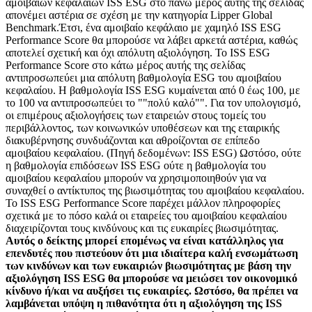
αμοιβαίων κεφαλαίων ISS ESG στο πάνω μέρος αυτής της σελίδας
απονέμει αστέρια σε σχέση με την κατηγορία Lipper Global
Benchmark.Έτσι, ένα αμοιβαίο κεφάλαιο με χαμηλό ISS ESG
Performance Score θα μπορούσε να λάβει αρκετά αστέρια, καθώς
αποτελεί σχετική και όχι απόλυτη αξιολόγηση. Το ISS ESG
Performance Score στο κάτω μέρος αυτής της σελίδας
αντιπροσωπεύει μια απόλυτη βαθμολογία ESG του αμοιβαίου
κεφαλαίου. Η βαθμολογία ISS ESG κυμαίνεται από 0 έως 100, με
το 100 να αντιπροσωπεύει το ""πολύ καλό"". Για τον υπολογισμό,
οι επιμέρους αξιολογήσεις των εταιρειών στους τομείς του
περιβάλλοντος, των κοινωνικών υποθέσεων και της εταιρικής
διακυβέρνησης συνδυάζονται και αθροίζονται σε επίπεδο
αμοιβαίου κεφαλαίου. (Πηγή δεδομένων: ISS ESG) Ωστόσο, ούτε
η βαθμολογία επιδόσεων ISS ESG ούτε η βαθμολογία του
αμοιβαίου κεφαλαίου μπορούν να χρησιμοποιηθούν για να
συναχθεί ο αντίκτυπος της βιωσιμότητας του αμοιβαίου κεφαλαίου.
Το ISS ESG Performance Score παρέχει μάλλον πληροφορίες
σχετικά με το πόσο καλά οι εταιρείες του αμοιβαίου κεφαλαίου
διαχειρίζονται τους κινδύνους και τις ευκαιρίες βιωσιμότητας.
Αυτός ο δείκτης μπορεί επομένως να είναι κατάλληλος για
επενδυτές που πιστεύουν ότι μια ιδιαίτερα καλή ενσωμάτωση
των κινδύνων και των ευκαιριών βιωσιμότητας με βάση την
αξιολόγηση ISS ESG θα μπορούσε να μειώσει τον οικονομικό
κίνδυνο ή/και να αυξήσει τις ευκαιρίες. Ωστόσο, θα πρέπει να
λαμβάνεται υπόψη η πιθανότητα ότι η αξιολόγηση της ISS