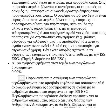
εξαρτήματά τους) ή/και μη στρατιωτικά πυροβόλα όπλα. Στις
υπηρεσίες περιλαμβάνονται η συντήρηση, οι επισκευές, οι
δοκιμές, η μεταφορά και συναφείς δραστηριότητες στους
προαναφερόμενους τομείς. Ο ορισμός αυτού του δείκτη είναι
ευρύς, έτσι ώστε να περιλαμβάνει επίσης εταιρείες που
δραστηριοποιούνται, για παράδειγμα, στον τομέα της
υλικοτεχνικής υποστήριξης (π.χ. με τη μεταφορά
τεθωρακισμένων) ή που παράγουν αγαθά για χρήση από τους
πολίτες και για στρατιωτικές επιχειρήσεις (π.χ. μάσκες
οξυγόνου για πιλότους), υπό την προϋπόθεση ότι αυτά τα
αγαθά έχουν αναπτυχθεί ειδικά ή έχουν τροποποιηθεί για
στρατιωτική χρήση. Εάν έχετε απορίες σχετικά με τα
στοιχεία των εταιρειών, επικοινωνήστε απευθείας με την ISS
ESG. (Πηγή δεδομένων: ISS ESG)
Αμφιλεγόμενα ζητήματα στον τομέα των ανθρώπινων
δικαιωμάτων
0.00%
Παρουσιάζεται η στάθμιση των εταιρειών που
περιλαμβάνονται στο αμοιβαίο κεφάλαιο και ασκούν πολύ ή
άκρως αμφιλεγόμενες δραστηριότητες σε σχέση με τα
ανθρώπινα δικαιώματα σύμφωνα με την ISS ESG.
Περιλαμβάνονται παραβιάσεις διεθνών προτύπων για τα
ανθρώπινα δικαιώματα, όπως ο Διεθνής Χάρτης των
Ανθρωπίνων Δικαιωμάτων, το Διεθνές Σύμφωνο για τα