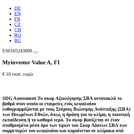
DE
EN
FR
CZ
CH
RO
BG
ES0165243009
Myinvestor Value A, FI
€ 16 εκατ. ευρώ
SDG Assessment
Το σκορ Αξιολόγησης ΣΒΑ αντανακλά το
βαθμό στον οποίο οι εταιρείες ενός κεφαλαίου
ευθυγραμμίζονται με τους Στόχους Βιώσιμης Ανάπτυξης (ΣΒΑ)
των Ηνωμένων Εθνών, όπως η δράση για το κλίμα, η ποιοτική
εκπαίδευση ή το καθαρό νερό. Το σκορ βασίζεται σε έναν
σταθμισμένο μέσο όρο των τιμών του Σκορ Λύσεων ΣΒΑ των
συμμετοχών του κεφαλαίου και κυμαίνεται σε κλίμακα από