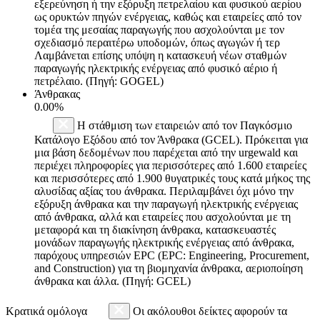
εξερεύνηση ή την εξόρυξη πετρελαίου και φυσικού αερίου
ως ορυκτών πηγών ενέργειας, καθώς και εταιρείες από τον
τομέα της μεσαίας παραγωγής που ασχολούνται με τον
σχεδιασμό περαιτέρω υποδομών, όπως αγωγών ή τερ
Λαμβάνεται επίσης υπόψη η κατασκευή νέων σταθμών
παραγωγής ηλεκτρικής ενέργειας από φυσικό αέριο ή
πετρέλαιο. (Πηγή: GOGEL)
Άνθρακας
0.00%
Η στάθμιση των εταιρειών από τον Παγκόσμιο
Κατάλογο Εξόδου από τον Άνθρακα (GCEL). Πρόκειται για
μια βάση δεδομένων που παρέχεται από την urgewald και
περιέχει πληροφορίες για περισσότερες από 1.600 εταιρείες
και περισσότερες από 1.900 θυγατρικές τους κατά μήκος της
αλυσίδας αξίας του άνθρακα. Περιλαμβάνει όχι μόνο την
εξόρυξη άνθρακα και την παραγωγή ηλεκτρικής ενέργειας
από άνθρακα, αλλά και εταιρείες που ασχολούνται με τη
μεταφορά και τη διακίνηση άνθρακα, κατασκευαστές
μονάδων παραγωγής ηλεκτρικής ενέργειας από άνθρακα,
παρόχους υπηρεσιών EPC (EPC: Engineering, Procurement,
and Construction) για τη βιομηχανία άνθρακα, αεριοποίηση
άνθρακα και άλλα. (Πηγή: GCEL)
Κρατικά ομόλογα
Οι ακόλουθοι δείκτες αφορούν τα