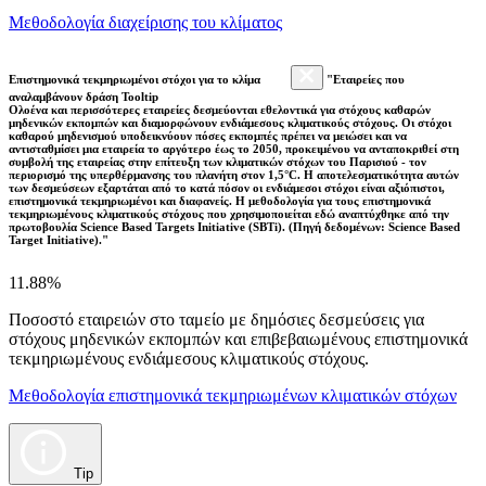
Μεθοδολογία διαχείρισης του κλίματος
Επιστημονικά τεκμηριωμένοι στόχοι για το κλίμα
"Εταιρείες που
αναλαμβάνουν δράση Tooltip
Ολοένα και περισσότερες εταιρείες δεσμεύονται εθελοντικά για στόχους καθαρών
μηδενικών εκπομπών και διαμορφώνουν ενδιάμεσους κλιματικούς στόχους. Οι στόχοι
καθαρού μηδενισμού υποδεικνύουν πόσες εκπομπές πρέπει να μειώσει και να
αντισταθμίσει μια εταιρεία το αργότερο έως το 2050, προκειμένου να ανταποκριθεί στη
συμβολή της εταιρείας στην επίτευξη των κλιματικών στόχων του Παρισιού - τον
περιορισμό της υπερθέρμανσης του πλανήτη στον 1,5°C. Η αποτελεσματικότητα αυτών
των δεσμεύσεων εξαρτάται από το κατά πόσον οι ενδιάμεσοι στόχοι είναι αξιόπιστοι,
επιστημονικά τεκμηριωμένοι και διαφανείς. Η μεθοδολογία για τους επιστημονικά
τεκμηριωμένους κλιματικούς στόχους που χρησιμοποιείται εδώ αναπτύχθηκε από την
πρωτοβουλία Science Based Targets Initiative (SBTi). (Πηγή δεδομένων: Science Based
Target Initiative)."
11.88%
Ποσοστό εταιρειών στο ταμείο με δημόσιες δεσμεύσεις για
στόχους μηδενικών εκπομπών και επιβεβαιωμένους επιστημονικά
τεκμηριωμένους ενδιάμεσους κλιματικούς στόχους.
Μεθοδολογία επιστημονικά τεκμηριωμένων κλιματικών στόχων
Tip