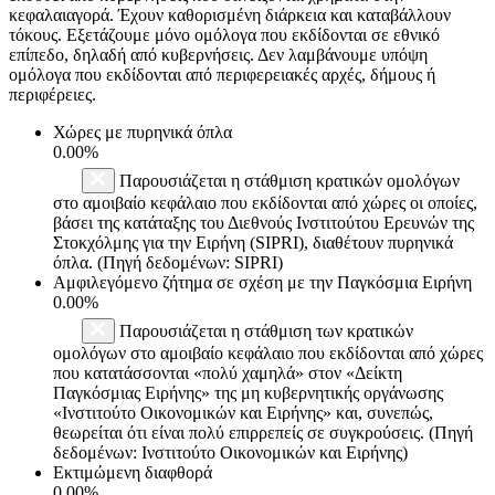
κεφαλαιαγορά. Έχουν καθορισμένη διάρκεια και καταβάλλουν
τόκους. Εξετάζουμε μόνο ομόλογα που εκδίδονται σε εθνικό
επίπεδο, δηλαδή από κυβερνήσεις. Δεν λαμβάνουμε υπόψη
ομόλογα που εκδίδονται από περιφερειακές αρχές, δήμους ή
περιφέρειες.
Χώρες με πυρηνικά όπλα
0.00%
Παρουσιάζεται η στάθμιση κρατικών ομολόγων
στο αμοιβαίο κεφάλαιο που εκδίδονται από χώρες οι οποίες,
βάσει της κατάταξης του Διεθνούς Ινστιτούτου Ερευνών της
Στοκχόλμης για την Ειρήνη (SIPRI), διαθέτουν πυρηνικά
όπλα. (Πηγή δεδομένων: SIPRI)
Αμφιλεγόμενο ζήτημα σε σχέση με την Παγκόσμια Ειρήνη
0.00%
Παρουσιάζεται η στάθμιση των κρατικών
ομολόγων στο αμοιβαίο κεφάλαιο που εκδίδονται από χώρες
που κατατάσσονται «πολύ χαμηλά» στον «Δείκτη
Παγκόσμιας Ειρήνης» της μη κυβερνητικής οργάνωσης
«Ινστιτούτο Οικονομικών και Ειρήνης» και, συνεπώς,
θεωρείται ότι είναι πολύ επιρρεπείς σε συγκρούσεις. (Πηγή
δεδομένων: Ινστιτούτο Οικονομικών και Ειρήνης)
Εκτιμώμενη διαφθορά
0.00%