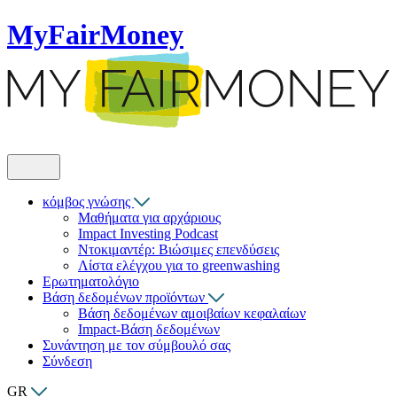
MyFairMoney
κόμβος γνώσης
Μαθήματα για αρχάριους
Impact Investing Podcast
Ντοκιμαντέρ: Βιώσιμες επενδύσεις
Λίστα ελέγχου για το greenwashing
Ερωτηματολόγιο
Βάση δεδομένων προϊόντων
Βάση δεδομένων αμοιβαίων κεφαλαίων
Impact-Βάση δεδομένων
Συνάντηση με τον σύμβουλό σας
Σύνδεση
GR