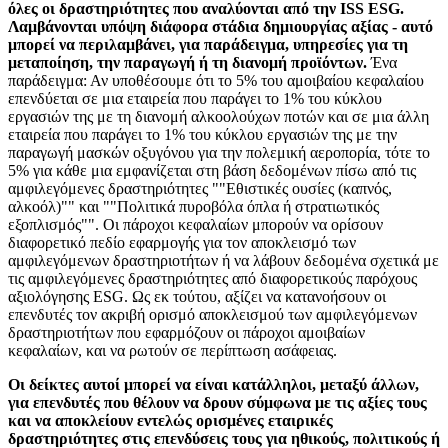
όλες οι δραστηριότητες που αναλύονται από την ISS ESG.
Λαμβάνονται υπόψη διάφορα στάδια δημιουργίας αξίας - αυτό
μπορεί να περιλαμβάνει, για παράδειγμα, υπηρεσίες για τη
μεταποίηση, την παραγωγή ή τη διανομή προϊόντων.
Ένα
παράδειγμα: Αν υποθέσουμε ότι το 5% του αμοιβαίου κεφαλαίου
επενδύεται σε μια εταιρεία που παράγει το 1% του κύκλου
εργασιών της με τη διανομή αλκοολούχων ποτών και σε μια άλλη
εταιρεία που παράγει το 1% του κύκλου εργασιών της με την
παραγωγή μασκών οξυγόνου για την πολεμική αεροπορία, τότε το
5% για κάθε μια εμφανίζεται στη βάση δεδομένων πίσω από τις
αμφιλεγόμενες δραστηριότητες ""Εθιστικές ουσίες (καπνός,
αλκοόλ)"" και ""Πολιτικά πυροβόλα όπλα ή στρατιωτικός
εξοπλισμός"". Οι πάροχοι κεφαλαίων μπορούν να ορίσουν
διαφορετικό πεδίο εφαρμογής για τον αποκλεισμό των
αμφιλεγόμενων δραστηριοτήτων ή να λάβουν δεδομένα σχετικά με
τις αμφιλεγόμενες δραστηριότητες από διαφορετικούς παρόχους
αξιολόγησης ESG. Ως εκ τούτου, αξίζει να κατανοήσουν οι
επενδυτές τον ακριβή ορισμό αποκλεισμού των αμφιλεγόμενων
δραστηριοτήτων που εφαρμόζουν οι πάροχοι αμοιβαίων
κεφαλαίων, και να ρωτούν σε περίπτωση ασάφειας.
Οι δείκτες αυτοί μπορεί να είναι κατάλληλοι, μεταξύ άλλων,
για επενδυτές που θέλουν να δρουν σύμφωνα με τις αξίες τους
και να αποκλείουν εντελώς ορισμένες εταιρικές
δραστηριότητες στις επενδύσεις τους για ηθικούς, πολιτικούς ή