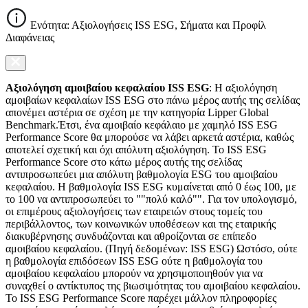
Ενότητα: Αξιολογήσεις ISS ESG, Σήματα και Προφίλ
Διαφάνειας
Αξιολόγηση αμοιβαίου κεφαλαίου ISS ESG
: Η αξιολόγηση
αμοιβαίων κεφαλαίων ISS ESG στο πάνω μέρος αυτής της σελίδας
απονέμει αστέρια σε σχέση με την κατηγορία Lipper Global
Benchmark.Έτσι, ένα αμοιβαίο κεφάλαιο με χαμηλό ISS ESG
Performance Score θα μπορούσε να λάβει αρκετά αστέρια, καθώς
αποτελεί σχετική και όχι απόλυτη αξιολόγηση. Το ISS ESG
Performance Score στο κάτω μέρος αυτής της σελίδας
αντιπροσωπεύει μια απόλυτη βαθμολογία ESG του αμοιβαίου
κεφαλαίου. Η βαθμολογία ISS ESG κυμαίνεται από 0 έως 100, με
το 100 να αντιπροσωπεύει το ""πολύ καλό"". Για τον υπολογισμό,
οι επιμέρους αξιολογήσεις των εταιρειών στους τομείς του
περιβάλλοντος, των κοινωνικών υποθέσεων και της εταιρικής
διακυβέρνησης συνδυάζονται και αθροίζονται σε επίπεδο
αμοιβαίου κεφαλαίου. (Πηγή δεδομένων: ISS ESG) Ωστόσο, ούτε
η βαθμολογία επιδόσεων ISS ESG ούτε η βαθμολογία του
αμοιβαίου κεφαλαίου μπορούν να χρησιμοποιηθούν για να
συναχθεί ο αντίκτυπος της βιωσιμότητας του αμοιβαίου κεφαλαίου.
Το ISS ESG Performance Score παρέχει μάλλον πληροφορίες