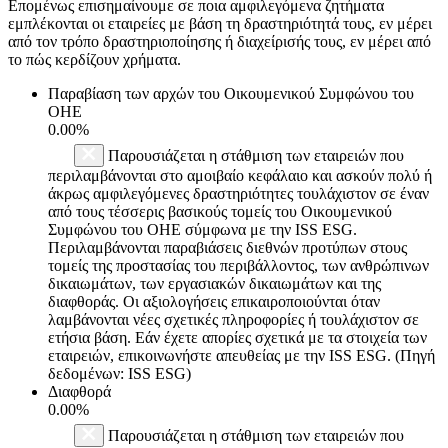
Επομένως επισημαίνουμε σε ποια αμφιλεγόμενα ζητήματα
εμπλέκονται οι εταιρείες με βάση τη δραστηριότητά τους, εν μέρει
από τον τρόπο δραστηριοποίησης ή διαχείρισής τους, εν μέρει από
το πώς κερδίζουν χρήματα.
Παραβίαση των αρχών του Οικουμενικού Συμφώνου του
ΟΗΕ
0.00%
Παρουσιάζεται η στάθμιση των εταιρειών που
περιλαμβάνονται στο αμοιβαίο κεφάλαιο και ασκούν πολύ ή
άκρως αμφιλεγόμενες δραστηριότητες τουλάχιστον σε έναν
από τους τέσσερις βασικούς τομείς του Οικουμενικού
Συμφώνου του ΟΗΕ σύμφωνα με την ISS ESG.
Περιλαμβάνονται παραβιάσεις διεθνών προτύπων στους
τομείς της προστασίας του περιβάλλοντος, των ανθρώπινων
δικαιωμάτων, των εργασιακών δικαιωμάτων και της
διαφθοράς. Οι αξιολογήσεις επικαιροποιούνται όταν
λαμβάνονται νέες σχετικές πληροφορίες ή τουλάχιστον σε
ετήσια βάση. Εάν έχετε απορίες σχετικά με τα στοιχεία των
εταιρειών, επικοινωνήστε απευθείας με την ISS ESG. (Πηγή
δεδομένων: ISS ESG)
Διαφθορά
0.00%
Παρουσιάζεται η στάθμιση των εταιρειών που