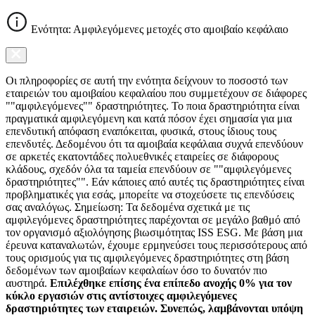
Ενότητα: Αμφιλεγόμενες μετοχές στο αμοιβαίο κεφάλαιο
Οι πληροφορίες σε αυτή την ενότητα δείχνουν το ποσοστό των
εταιρειών του αμοιβαίου κεφαλαίου που συμμετέχουν σε διάφορες
""αμφιλεγόμενες"" δραστηριότητες. Το ποια δραστηριότητα είναι
πραγματικά αμφιλεγόμενη και κατά πόσον έχει σημασία για μια
επενδυτική απόφαση εναπόκειται, φυσικά, στους ίδιους τους
επενδυτές. Δεδομένου ότι τα αμοιβαία κεφάλαια συχνά επενδύουν
σε αρκετές εκατοντάδες πολυεθνικές εταιρείες σε διάφορους
κλάδους, σχεδόν όλα τα ταμεία επενδύουν σε ""αμφιλεγόμενες
δραστηριότητες"". Εάν κάποιες από αυτές τις δραστηριότητες είναι
προβληματικές για εσάς, μπορείτε να στοχεύσετε τις επενδύσεις
σας αναλόγως. Σημείωση: Τα δεδομένα σχετικά με τις
αμφιλεγόμενες δραστηριότητες παρέχονται σε μεγάλο βαθμό από
τον οργανισμό αξιολόγησης βιωσιμότητας ISS ESG. Με βάση μια
έρευνα καταναλωτών, έχουμε ερμηνεύσει τους περισσότερους από
τους ορισμούς για τις αμφιλεγόμενες δραστηριότητες στη βάση
δεδομένων των αμοιβαίων κεφαλαίων όσο το δυνατόν πιο
αυστηρά.
Επιλέχθηκε επίσης ένα επίπεδο ανοχής 0% για τον
κύκλο εργασιών στις αντίστοιχες αμφιλεγόμενες
δραστηριότητες των εταιρειών. Συνεπώς, λαμβάνονται υπόψη