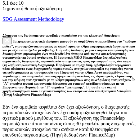
5,1 έως 10
Σημαντική θετική αξιολόγηση
SDG Assessment Methodology
Δέσμευση της διοίκησης του αμοιβαίου κεφαλαίου για την κλιματική διαχείριση
Τα χρηματοπιστωτικά ιδρύματα μπορούν να συμβάλουν στη μετάβαση στο "καθαρό
μηδέν", υποστηρίζοντας εταιρείες με φιλική προς το κλίμα επιχειρηματική δραστηριότητα
και με αξιόπιστα σχέδια μετάβασης. Ο άμεσος διάλογος με μια εταιρεία και η άσκηση των
δικαιωμάτων ψηφοφορίας έχει αποδειχθεί ότι είναι μια από τις πιο αποτελεσματικές
στρατηγικές για θετικό αντίκτυπο. Η βρετανική ΜΚΟ FinanceMap έχει αξιολογήσει
σημαντικούς διαχειριστές περιουσιακών στοιχείων ως προς την επιρροή τους στο κλίμα
(τη λεγόμενη κλιματική διαχείριση). Παρόμοια με τη σχολική, η βαθμολογία περιγράφει
πόσο αξιόπιστα ένας διαχειριστής περιουσιακών στοιχείων επηρεάζει τις εταιρείες για να
τις ευθυγραμμίσει με τη συμφωνία του Παρισιού για το κλίμα. Αυτό περιλαμβάνει, για
παράδειγμα, τον επηρεασμό του επιχειρηματικού μοντέλου, τις στρατηγικές κλιμάκωσης
και την ψήφιση των σχετικών με το κλίμα ψηφισμάτων στις συνεδριάσεις των μετόχων. Το
"Α" σημαίνει ισχυρή και συνεπής δέσμευση για εταιρική μετάβαση σύμφωνα με τη
Συμφωνία του Παρισιού, το "F" σημαίνει "ανεπαρκής". Γι’ αυτόν τον σκοπό
χρησιμοποιήθηκαν τόσο οι γνωστοποιήσεις των εταιρειών όσο και εξωτερικά δεδομένα.
(Πηγή δεδομένων: FinanceMap)
Εάν ένα αμοιβαίο κεφάλαιο δεν έχει αξιολόγηση, ο διαχειριστής
περιουσιακών στοιχείων δεν έχει ακόμη αξιολογηθεί λόγω του
σχετικά μικρού μεγέθους του. Η αξιολόγηση της FinanceMap
περιορίζεται επί του παρόντος στους 30 μεγαλύτερους διαχειριστές
περιουσιακών στοιχείων που ανήκουν κατά πλειοψηφία σε
επενδυτές παγκοσμίως. (Πηγή δεδομένων: FinanceMap)