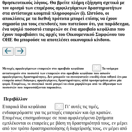
θρησκευτικούς λόγους. Θα βρείτε πλήρη εξήγηση σχετικά με
τον ορισμό των επιμέρους αμφιλεγόμενων δραστηριοτήτων
στα αντίστοιχα κουμπιά πληροφοριών (i). Ωστόσο, οι
αποκλίσεις με τα διεθνή πρότυπα μπορεί επίσης να έχουν
σημασία για τους επενδυτές που πιστεύουν ότι, για παράδειγμα,
ένα υψηλό ποσοστό εταιρειών σε ένα αμοιβαίο κεφάλαιο που
έχουν παραβιάσει τις αρχές του Οικουμενικού Συμφώνου του
ΟΗΕ θα μπορούσε να αποτελέσει οικονομικό κίνδυνο.
Μετοχές αμφιλεγόμενων εταιρειών στο αμοιβαίο κεφάλαιο
Τα νούμερα
αντιστοιχούν στο ποσοστό των εταιρειών στο αμοιβαίο κεφάλαιο που ασκούν
αμφιλεγόμενες δραστηριότητες. Δεν μπορούν να συνοψιστούν επειδή είναι πιθανό ότι μια
εταιρεία ασκεί διάφορες αμφιλεγόμενες δραστηριότητες αλλά προσμετράται μόνο μία
φορά. Επομένως, το συνολικό ποσό μπορεί να είναι χαμηλότερο από το άθροισμα των
ποσοστών που παρουσιάζονται παρακάτω.
Περιβάλλον
Εταιρικά ίδια κεφάλαια
Γι’ αυτές τις τιμές,
ενδιαφερόμαστε για τις μετοχές εταιρειών και όχι κρατών.
Επομένως επισημαίνουμε σε ποια αμφιλεγόμενα ζητήματα
εμπλέκονται οι εταιρείες με βάση τη δραστηριότητά τους, εν μέρει
από τον τρόπο δραστηριοποίησης ή διαχείρισής τους, εν μέρει από