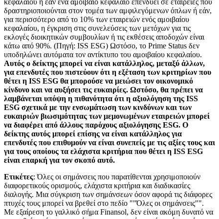
κεφαλαίου ή εάν ένα αμοιβαίο κεφάλαιο επενδύει σε εταιρείες που
δραστηριοποιούνται στον τομέα των αμφιλεγόμενων όπλων ή εάν,
για περισσότερο από το 10% των εταιρειών ενός αμοιβαίου
κεφαλαίου, η έγκριση στις συνελεύσεις των μετόχων για τις
εκλογές διοικητικών συμβουλίων ή τις εκθέσεις αποδοχών είναι
κάτω από 90%. (Πηγή: ISS ESG) Ωστόσο, το Prime Status δεν
υποδηλώνει αυτόματα τον αντίκτυπο του αμοιβαίου κεφαλαίου.
Αυτός ο δείκτης μπορεί να είναι κατάλληλος, μεταξύ άλλων,
για επενδυτές που πιστεύουν ότι η εξέταση των κριτηρίων που
θέτει η ISS ESG θα μπορούσε να μειώσει τον οικονομικό
κίνδυνο και να αυξήσει τις ευκαιρίες. Ωστόσο, θα πρέπει να
λαμβάνεται υπόψη η πιθανότητα ότι η αξιολόγηση της ISS
ESG σχετικά με την ενσωμάτωση των κινδύνων και των
ευκαιριών βιωσιμότητας των μεμονωμένων εταιρειών μπορεί
να διαφέρει από άλλους παρόχους αξιολόγησης ESG. Ο
δείκτης αυτός μπορεί επίσης να είναι κατάλληλος για
επενδυτές που επιθυμούν να είναι συνεπείς με τις αξίες τους και
για τους οποίους τα ελάχιστα κριτήρια που θέτει η ISS ESG
είναι επαρκή για τον σκοπό αυτό.
Ετικέτες
: Όλες οι σημάνσεις που παρατίθενται χρησιμοποιούν
διαφορετικούς ορισμούς, ελάχιστα κριτήρια και διαδικασίες
διαλογής. Μια σύγκριση των σημάνσεων όσον αφορά τις διάφορες
πτυχές τους μπορεί να βρεθεί στο πεδίο ""Όλες οι σημάνσεις"".
Με εξαίρεση το γαλλικό σήμα Finansol, δεν είναι ακόμη δυνατό να