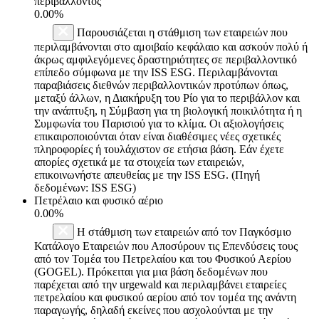
περιβάλλοντος
0.00%
Παρουσιάζεται η στάθμιση των εταιρειών που
περιλαμβάνονται στο αμοιβαίο κεφάλαιο και ασκούν πολύ ή
άκρως αμφιλεγόμενες δραστηριότητες σε περιβαλλοντικό
επίπεδο σύμφωνα με την ISS ESG. Περιλαμβάνονται
παραβιάσεις διεθνών περιβαλλοντικών προτύπων όπως,
μεταξύ άλλων, η Διακήρυξη του Ρίο για το περιβάλλον και
την ανάπτυξη, η Σύμβαση για τη βιολογική ποικιλότητα ή η
Συμφωνία του Παρισιού για το κλίμα. Οι αξιολογήσεις
επικαιροποιούνται όταν είναι διαθέσιμες νέες σχετικές
πληροφορίες ή τουλάχιστον σε ετήσια βάση. Εάν έχετε
απορίες σχετικά με τα στοιχεία των εταιρειών,
επικοινωνήστε απευθείας με την ISS ESG. (Πηγή
δεδομένων: ISS ESG)
Πετρέλαιο και φυσικό αέριο
0.00%
Η στάθμιση των εταιρειών από τον Παγκόσμιο
Κατάλογο Εταιρειών που Αποσύρουν τις Επενδύσεις τους
από τον Τομέα του Πετρελαίου και του Φυσικού Αερίου
(GOGEL). Πρόκειται για μια βάση δεδομένων που
παρέχεται από την urgewald και περιλαμβάνει εταιρείες
πετρελαίου και φυσικού αερίου από τον τομέα της ανάντη
παραγωγής, δηλαδή εκείνες που ασχολούνται με την