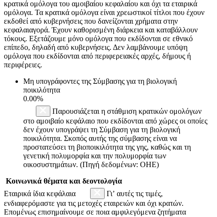
κρατικά ομόλογα του αμοιβαίου κεφαλαίου και όχι τα εταιρικά
ομόλογα. Τα κρατικά ομόλογα είναι χρεωστικοί τίτλοι που έχουν
εκδοθεί από κυβερνήσεις που δανείζονται χρήματα στην
κεφαλαιαγορά. Έχουν καθορισμένη διάρκεια και καταβάλλουν
τόκους. Εξετάζουμε μόνο ομόλογα που εκδίδονται σε εθνικό
επίπεδο, δηλαδή από κυβερνήσεις. Δεν λαμβάνουμε υπόψη
ομόλογα που εκδίδονται από περιφερειακές αρχές, δήμους ή
περιφέρειες.
Μη υπογράφοντες της Σύμβασης για τη βιολογική
ποικιλότητα
0.00%
Παρουσιάζεται η στάθμιση κρατικών ομολόγων
στο αμοιβαίο κεφάλαιο που εκδίδονται από χώρες οι οποίες
δεν έχουν υπογράψει τη Σύμβαση για τη βιολογική
ποικιλότητα. Σκοπός αυτής της σύμβασης είναι να
προστατεύσει τη βιοποικιλότητα της γης, καθώς και τη
γενετική πολυμορφία και την πολυμορφία των
οικοσυστημάτων. (Πηγή δεδομένων: ΟΗΕ)
Κοινωνικά θέματα και δεοντολογία
Εταιρικά ίδια κεφάλαια
Γι’ αυτές τις τιμές,
ενδιαφερόμαστε για τις μετοχές εταιρειών και όχι κρατών.
Επομένως επισημαίνουμε σε ποια αμφιλεγόμενα ζητήματα