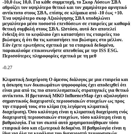
-10,0 έως 10,0. Για κάθε συμμετοχή, το Σκορ Λύσεων ΣΒΑ
αθροίζει τον υψηλότερο θετικό και τον χαμηλότερο αρνητικό
αντίκτυπο στους ΣΒΑ, επίσης σε κλίμακα από -10 έως +10.
Ένα υψηλότερο σκορ Αξιολόγησης ΣΒΑ υποδηλώνει
μεγαλύτερο μέσο ποσοστό επενδύσεων σε εταιρείες με καθαρά
θετική συμβολή στους ΣΒΑ. Ωστόσο, αυτό δεν αποτελεί
ένδειξη ότι το κεφάλαιο έχει καταστήσει τις εταιρείες πιο
βιώσιμες ή ότι θα τις καταστήσει πιο βιώσιμες στο μέλλον.
Εάν έχετε ερωτήσεις σχετικά με τα εταιρικά δεδομένα,
παρακαλούμε επικοινωνήστε απευθείας με την ISS ESG.
Περισσότερες πληροφορίες σχετικά με τη μεθ
-0.27
Κλιματική Διαχείριση
Ο άμεσος διάλογος με μια εταιρεία και
η άσκηση των δικαιωμάτων ψηφοφορίας έχει αποδειχθεί ότι
είναι μια από τις πιο αποτελεσματικές στρατηγικές για θετικό
αντίκτυπο. Η βρετανική ΜΚΟ InfluenceMap έχει αξιολογήσει
σημαντικούς διαχειριστές περιουσιακών στοιχείων ως προς
την επιρροή τους στο κλίμα (τη λεγόμενη κλιματική
διαχείριση). Όσο καλύτερη είναι η κλιματική διαχείριση ενός
διαχειριστή περιουσιακών στοιχείων, τόσο καλύτερη είναι η
βαθμολογία. Για τον σκοπό αυτό χρησιμοποιήθηκαν τόσο
εταιρικά όσο και εξωτερικά δεδομένα. Η βαθμολογία είναι η
ίδια για όλα τα κεφάλαια του διαχειριστή περιουσιακών