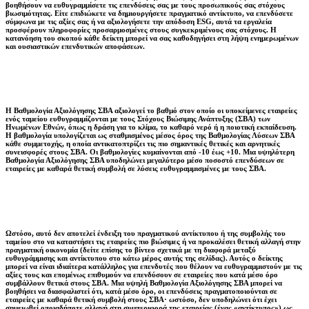
βοηθήσουν να ευθυγραμμίσετε τις επενδύσεις σας με τους προσωπικούς σας στόχους
βιωσιμότητας. Είτε επιδιώκετε να δημιουργήσετε πραγματικό αντίκτυπο, να επενδύσετε
σύμφωνα με τις αξίες σας ή να αξιολογήσετε την απόδοση ESG, αυτά τα εργαλεία
προσφέρουν πληροφορίες προσαρμοσμένες στους συγκεκριμένους σας στόχους. Η
κατανόηση του σκοπού κάθε δείκτη μπορεί να σας καθοδηγήσει στη λήψη ενημερωμένων
και ουσιαστικών επενδυτικών αποφάσεων.
Η Βαθμολογία Αξιολόγησης ΣΒΑ αξιολογεί το βαθμό στον οποίο οι υποκείμενες εταιρείες
ενός ταμείου ευθυγραμμίζονται με τους Στόχους Βιώσιμης Ανάπτυξης (ΣΒΑ) των
Ηνωμένων Εθνών, όπως η δράση για το κλίμα, το καθαρό νερό ή η ποιοτική εκπαίδευση.
Η βαθμολογία υπολογίζεται ως σταθμισμένος μέσος όρος της Βαθμολογίας Λύσεων ΣΒΑ
κάθε συμμετοχής, η οποία αντικατοπτρίζει τις πιο σημαντικές θετικές και αρνητικές
συνεισφορές στους ΣΒΑ. Οι βαθμολογίες κυμαίνονται από -10 έως +10. Μια υψηλότερη
Βαθμολογία Αξιολόγησης ΣΒΑ υποδηλώνει μεγαλύτερο μέσο ποσοστό επενδύσεων σε
εταιρείες με καθαρά θετική συμβολή σε λύσεις ευθυγραμμισμένες με τους ΣΒΑ.
Ωστόσο, αυτό δεν αποτελεί ένδειξη του πραγματικού αντίκτυπου ή της συμβολής του
ταμείου στο να καταστήσει τις εταιρείες πιο βιώσιμες ή να προκαλέσει θετική αλλαγή στην
πραγματική οικονομία (δείτε επίσης το βίντεο σχετικά με τη διαφορά μεταξύ
ευθυγράμμισης και αντίκτυπου στο κάτω μέρος αυτής της σελίδας). Αυτός ο δείκτης
μπορεί να είναι ιδιαίτερα κατάλληλος για επενδυτές που θέλουν να ευθυγραμμιστούν με τις
αξίες τους και επομένως επιθυμούν να επενδύσουν σε εταιρείες που κατά μέσο όρο
συμβάλλουν θετικά στους ΣΒΑ. Μια υψηλή Βαθμολογία Αξιολόγησης ΣΒΑ μπορεί να
βοηθήσει να διασφαλιστεί ότι, κατά μέσο όρο, οι επενδύσεις πραγματοποιούνται σε
εταιρείες με καθαρά θετική συμβολή στους ΣΒΑ· ωστόσο, δεν υποδηλώνει ότι έχει
σημειωθεί οποιαδήποτε αλλαγή στη συμπεριφορά της εταιρείας (ένας «αντίκτυπος») ως