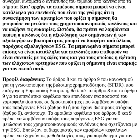
συναχθεί αυτόματα ο αντίκτυπος του ταμείου από κανένα από τα
σήματα.
Κατ' αρχήν, τα επιμέρους σήματα μπορεί να είναι
κατάλληλα για επενδυτές που είναι της γνώμης ότι η
συνεκτίμηση των κριτηρίων που ορίζει η σήμανση θα
μπορούσε να μειώσει τους χρηματοοικονομικούς κινδύνους και
να αυξήσει τις ευκαιρίες. Ωστόσο, θα πρέπει να λαμβάνεται
υπόψη ο κίνδυνος ότι η αξιολόγηση των σημάνσεων ή των
αξιολογήσεων βιωσιμότητας μπορεί να διαφέρει από άλλους
παρόχους αξιολογήσεων ESG. Τα μεμονωμένα σήματα μπορεί
επίσης να είναι κατάλληλα για επενδυτές που επιθυμούν να
είναι συνεπείς με τις αξίες τους και για τους οποίους η εξέταση
των ελάχιστων κριτηρίων που ορίζει η σήμανση είναι επαρκής
για τον σκοπό αυτό.
Προφίλ διαφάνειας
: Το άρθρο 8 και το άρθρο 9 του κανονισμού
για τη γνωστοποίηση της βιώσιμης χρηματοδότησης (SFDR), που
εισήγαγε η Ευρωπαϊκή Επιτροπή, θέσπισε το άρθρο 8 και το άρθρο
9 για τα επενδυτικά κεφάλαια που επενδύουν ένα ποσοστό του
χαρτοφυλακίου τους σε δραστηριότητες που λαμβάνουν υπόψη
τους παράγοντες ESG (άρθρο 8) ή που έχουν βιώσιμους στόχους
(άρθρο 9), αντίστοιχα. Τα αμοιβαία κεφάλαια του άρθρου 8 και 9
πρέπει να λαμβάνουν υπόψη τους παράγοντες ESG για να
μειώσουν τους χρηματοοικονομικούς κινδύνους που σχετίζονται με
την ESG. Επιπλέον, οι διαχειριστές των αμοιβαίων κεφαλαίων
πρέπει να εξηγούν τις μεθοδολογίες τους, για παράδειγμα για τον