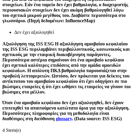
στοιχείων. Εάν ένα ταμείο δεν έχει βαθμολογία, ο διαχειριστής
περιουσιακών στοιχείων δεν έχει ακόμη βαθμολογηθεί λόγω
του σχετικά μικρού μεγέθους του. Διαβάστε περισσότερα στο
γλωσσάριο. (Πηγή δεδομένων: InfluenceMap)
Δεν έχει αξιολογηθεί
Αξιολόγηση της ISS ESG
Η αξιολόγηση αμοιβαίου κεφαλαίου
της ISS ESG περιλαμβάνει περιβαλλοντικούς, κοινωνικούς και
σχετικούς με την εταιρική διακυβέρνηση παράγοντες.
Περισσότερα αστέρια σημαίνουν ότι ένα αμοιβαίο κεφάλαιο
έχει σχετικά καλύτερες επιδόσεις από την ομάδα ομοειδών
κεφαλαίων. Η απόλυτη ΠΚΔ βαθμολογία παρουσιάζεται στην
προβολή λεπτομερειών. Ωστόσο, δεν πρόκειται για δείκτες του
αντίκτυπου του αμοιβαίου κεφαλαίου ότι έχει οδηγήσει σε πιο
βιώσιμες εταιρείες ή ότι έχει ωθήσει τις εταιρείες να γίνουν πιο
βιώσιμες στο μέλλον.
Όταν ένα αμοιβαίο κεφάλαιο δεν έχει αξιολογηθεί, δεν έχουν
επιτευχθεί τα απαιτούμενα κατώτατα όρια για την αξιολόγηση.
Περισσότερες πληροφορίες για τη μεθοδολογία είναι
διαθέσιμες στη διεύθυνση
glossary
. (Data source: ISS ESG)
4 Stern(e)