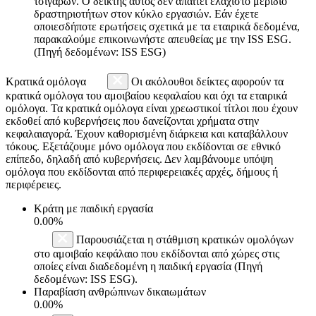
τσιγάρων. Ο δείκτης αυτός δεν απαιτεί ελάχιστο μερίδιο
δραστηριοτήτων στον κύκλο εργασιών. Εάν έχετε
οποιεσδήποτε ερωτήσεις σχετικά με τα εταιρικά δεδομένα,
παρακαλούμε επικοινωνήστε απευθείας με την ISS ESG.
(Πηγή δεδομένων: ISS ESG)
Κρατικά ομόλογα
Οι ακόλουθοι δείκτες αφορούν τα
κρατικά ομόλογα του αμοιβαίου κεφαλαίου και όχι τα εταιρικά
ομόλογα. Τα κρατικά ομόλογα είναι χρεωστικοί τίτλοι που έχουν
εκδοθεί από κυβερνήσεις που δανείζονται χρήματα στην
κεφαλαιαγορά. Έχουν καθορισμένη διάρκεια και καταβάλλουν
τόκους. Εξετάζουμε μόνο ομόλογα που εκδίδονται σε εθνικό
επίπεδο, δηλαδή από κυβερνήσεις. Δεν λαμβάνουμε υπόψη
ομόλογα που εκδίδονται από περιφερειακές αρχές, δήμους ή
περιφέρειες.
Κράτη με παιδική εργασία
0.00%
Παρουσιάζεται η στάθμιση κρατικών ομολόγων
στο αμοιβαίο κεφάλαιο που εκδίδονται από χώρες στις
οποίες είναι διαδεδομένη η παιδική εργασία (Πηγή
δεδομένων: ISS ESG).
Παραβίαση ανθρώπινων δικαιωμάτων
0.00%