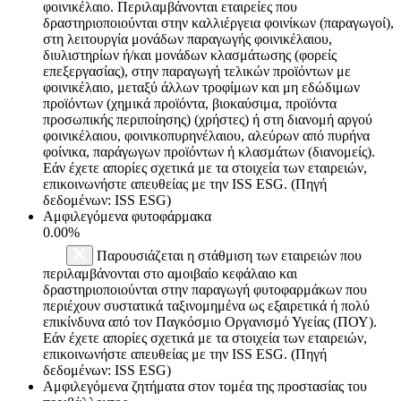
φοινικέλαιο. Περιλαμβάνονται εταιρείες που
δραστηριοποιούνται στην καλλιέργεια φοινίκων (παραγωγοί),
στη λειτουργία μονάδων παραγωγής φοινικέλαιου,
διυλιστηρίων ή/και μονάδων κλασμάτωσης (φορείς
επεξεργασίας), στην παραγωγή τελικών προϊόντων με
φοινικέλαιο, μεταξύ άλλων τροφίμων και μη εδώδιμων
προϊόντων (χημικά προϊόντα, βιοκαύσιμα, προϊόντα
προσωπικής περιποίησης) (χρήστες) ή στη διανομή αργού
φοινικέλαιου, φοινικοπυρηνέλαιου, αλεύρων από πυρήνα
φοίνικα, παράγωγων προϊόντων ή κλασμάτων (διανομείς).
Εάν έχετε απορίες σχετικά με τα στοιχεία των εταιρειών,
επικοινωνήστε απευθείας με την ISS ESG. (Πηγή
δεδομένων: ISS ESG)
Αμφιλεγόμενα φυτοφάρμακα
0.00%
Παρουσιάζεται η στάθμιση των εταιρειών που
περιλαμβάνονται στο αμοιβαίο κεφάλαιο και
δραστηριοποιούνται στην παραγωγή φυτοφαρμάκων που
περιέχουν συστατικά ταξινομημένα ως εξαιρετικά ή πολύ
επικίνδυνα από τον Παγκόσμιο Οργανισμό Υγείας (ΠΟΥ).
Εάν έχετε απορίες σχετικά με τα στοιχεία των εταιρειών,
επικοινωνήστε απευθείας με την ISS ESG. (Πηγή
δεδομένων: ISS ESG)
Αμφιλεγόμενα ζητήματα στον τομέα της προστασίας του