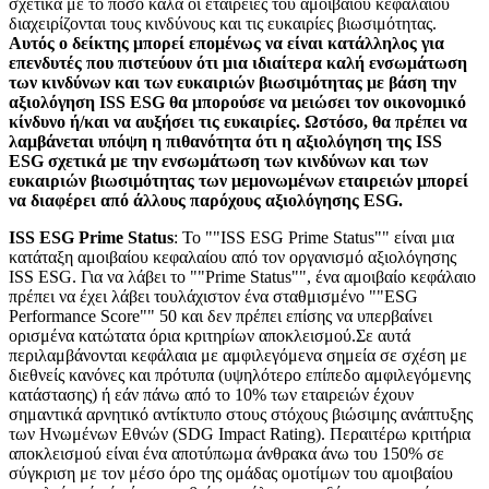
σχετικά με το πόσο καλά οι εταιρείες του αμοιβαίου κεφαλαίου
διαχειρίζονται τους κινδύνους και τις ευκαιρίες βιωσιμότητας.
Αυτός ο δείκτης μπορεί επομένως να είναι κατάλληλος για
επενδυτές που πιστεύουν ότι μια ιδιαίτερα καλή ενσωμάτωση
των κινδύνων και των ευκαιριών βιωσιμότητας με βάση την
αξιολόγηση ISS ESG θα μπορούσε να μειώσει τον οικονομικό
κίνδυνο ή/και να αυξήσει τις ευκαιρίες. Ωστόσο, θα πρέπει να
λαμβάνεται υπόψη η πιθανότητα ότι η αξιολόγηση της ISS
ESG σχετικά με την ενσωμάτωση των κινδύνων και των
ευκαιριών βιωσιμότητας των μεμονωμένων εταιρειών μπορεί
να διαφέρει από άλλους παρόχους αξιολόγησης ESG.
ISS ESG Prime Status
: Το ""ISS ESG Prime Status"" είναι μια
κατάταξη αμοιβαίου κεφαλαίου από τον οργανισμό αξιολόγησης
ISS ESG. Για να λάβει το ""Prime Status"", ένα αμοιβαίο κεφάλαιο
πρέπει να έχει λάβει τουλάχιστον ένα σταθμισμένο ""ESG
Performance Score"" 50 και δεν πρέπει επίσης να υπερβαίνει
ορισμένα κατώτατα όρια κριτηρίων αποκλεισμού.Σε αυτά
περιλαμβάνονται κεφάλαια με αμφιλεγόμενα σημεία σε σχέση με
διεθνείς κανόνες και πρότυπα (υψηλότερο επίπεδο αμφιλεγόμενης
κατάστασης) ή εάν πάνω από το 10% των εταιρειών έχουν
σημαντικά αρνητικό αντίκτυπο στους στόχους βιώσιμης ανάπτυξης
των Ηνωμένων Εθνών (SDG Impact Rating). Περαιτέρω κριτήρια
αποκλεισμού είναι ένα αποτύπωμα άνθρακα άνω του 150% σε
σύγκριση με τον μέσο όρο της ομάδας ομοτίμων του αμοιβαίου