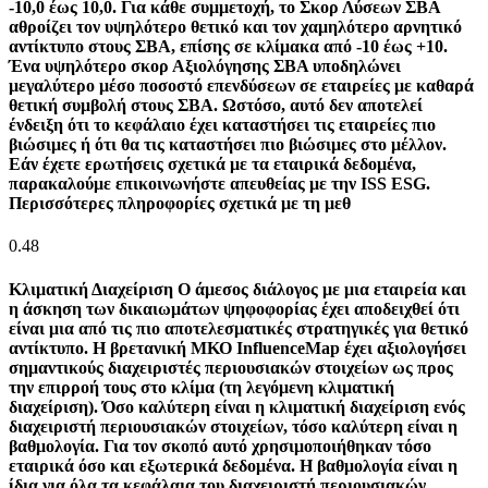
-10,0 έως 10,0. Για κάθε συμμετοχή, το Σκορ Λύσεων ΣΒΑ
αθροίζει τον υψηλότερο θετικό και τον χαμηλότερο αρνητικό
αντίκτυπο στους ΣΒΑ, επίσης σε κλίμακα από -10 έως +10.
Ένα υψηλότερο σκορ Αξιολόγησης ΣΒΑ υποδηλώνει
μεγαλύτερο μέσο ποσοστό επενδύσεων σε εταιρείες με καθαρά
θετική συμβολή στους ΣΒΑ. Ωστόσο, αυτό δεν αποτελεί
ένδειξη ότι το κεφάλαιο έχει καταστήσει τις εταιρείες πιο
βιώσιμες ή ότι θα τις καταστήσει πιο βιώσιμες στο μέλλον.
Εάν έχετε ερωτήσεις σχετικά με τα εταιρικά δεδομένα,
παρακαλούμε επικοινωνήστε απευθείας με την ISS ESG.
Περισσότερες πληροφορίες σχετικά με τη μεθ
0.48
Κλιματική Διαχείριση
Ο άμεσος διάλογος με μια εταιρεία και
η άσκηση των δικαιωμάτων ψηφοφορίας έχει αποδειχθεί ότι
είναι μια από τις πιο αποτελεσματικές στρατηγικές για θετικό
αντίκτυπο. Η βρετανική ΜΚΟ InfluenceMap έχει αξιολογήσει
σημαντικούς διαχειριστές περιουσιακών στοιχείων ως προς
την επιρροή τους στο κλίμα (τη λεγόμενη κλιματική
διαχείριση). Όσο καλύτερη είναι η κλιματική διαχείριση ενός
διαχειριστή περιουσιακών στοιχείων, τόσο καλύτερη είναι η
βαθμολογία. Για τον σκοπό αυτό χρησιμοποιήθηκαν τόσο
εταιρικά όσο και εξωτερικά δεδομένα. Η βαθμολογία είναι η
ίδια για όλα τα κεφάλαια του διαχειριστή περιουσιακών