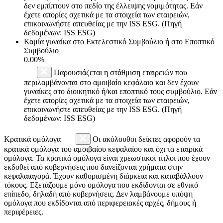
δεν εμπίπτουν στο πεδίο της έλλειψης νομιμότητας. Εάν
έχετε απορίες σχετικά με τα στοιχεία των εταιρειών,
επικοινωνήστε απευθείας με την ISS ESG. (Πηγή
δεδομένων: ISS ESG)
Καμία γυναίκα στο Εκτελεστικό Συμβούλιο ή στο Εποπτικό
Συμβούλιο
0.00%
Παρουσιάζεται η στάθμιση εταιρειών που
περιλαμβάνονται στο αμοιβαίο κεφάλαιο και δεν έχουν
γυναίκες στο διοικητικό ή/και εποπτικό τους συμβούλιο. Εάν
έχετε απορίες σχετικά με τα στοιχεία των εταιρειών,
επικοινωνήστε απευθείας με την ISS ESG. (Πηγή
δεδομένων: ISS ESG)
Κρατικά ομόλογα
Οι ακόλουθοι δείκτες αφορούν τα
κρατικά ομόλογα του αμοιβαίου κεφαλαίου και όχι τα εταιρικά
ομόλογα. Τα κρατικά ομόλογα είναι χρεωστικοί τίτλοι που έχουν
εκδοθεί από κυβερνήσεις που δανείζονται χρήματα στην
κεφαλαιαγορά. Έχουν καθορισμένη διάρκεια και καταβάλλουν
τόκους. Εξετάζουμε μόνο ομόλογα που εκδίδονται σε εθνικό
επίπεδο, δηλαδή από κυβερνήσεις. Δεν λαμβάνουμε υπόψη
ομόλογα που εκδίδονται από περιφερειακές αρχές, δήμους ή
περιφέρειες.