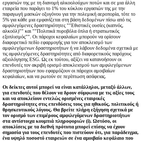
εργασιών της με τη διανομή αλκοολούχων ποτών και σε μια άλλη
εταιρεία που παράγει το 1% του κύκλου εργασιών της με την
παραγωγή μασκών οξυγόνου για την πολεμική αεροπορία, τότε το
5% για κάθε μια εμφανίζεται στη βάση δεδομένων πίσω από τις
αμφιλεγόμενες δραστηριότητες ""Εθιστικές ουσίες (καπνός,
αλκοόλ)"" και ""Πολιτικά πυροβόλα όπλα ή στρατιωτικός
εξοπλισμός"". Οι πάροχοι κεφαλαίων μπορούν να ορίσουν
διαφορετικό πεδίο εφαρμογής για τον αποκλεισμό των
αμφιλεγόμενων δραστηριοτήτων ή να λάβουν δεδομένα σχετικά με
τις αμφιλεγόμενες δραστηριότητες από διαφορετικούς παρόχους
αξιολόγησης ESG. Ως εκ τούτου, αξίζει να κατανοήσουν οι
επενδυτές τον ακριβή ορισμό αποκλεισμού των αμφιλεγόμενων
δραστηριοτήτων που εφαρμόζουν οι πάροχοι αμοιβαίων
κεφαλαίων, και να ρωτούν σε περίπτωση ασάφειας.
Οι δείκτες αυτοί μπορεί να είναι κατάλληλοι, μεταξύ άλλων,
για επενδυτές που θέλουν να δρουν σύμφωνα με τις αξίες τους
και να αποκλείουν εντελώς ορισμένες εταιρικές
δραστηριότητες στις επενδύσεις τους για ηθικούς, πολιτικούς ή
θρησκευτικούς λόγους. Θα βρείτε πλήρη εξήγηση σχετικά με
τον ορισμό των επιμέρους αμφιλεγόμενων δραστηριοτήτων
στα αντίστοιχα κουμπιά πληροφοριών (i). Ωστόσο, οι
αποκλίσεις με τα διεθνή πρότυπα μπορεί επίσης να έχουν
σημασία για τους επενδυτές που πιστεύουν ότι, για παράδειγμα,
ένα υψηλό ποσοστό εταιρειών σε ένα αμοιβαίο κεφάλαιο που