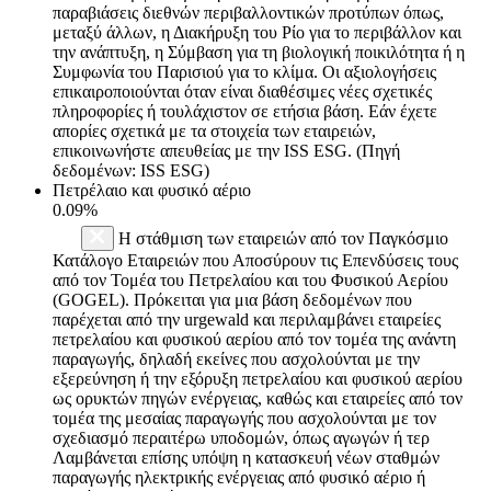
παραβιάσεις διεθνών περιβαλλοντικών προτύπων όπως,
μεταξύ άλλων, η Διακήρυξη του Ρίο για το περιβάλλον και
την ανάπτυξη, η Σύμβαση για τη βιολογική ποικιλότητα ή η
Συμφωνία του Παρισιού για το κλίμα. Οι αξιολογήσεις
επικαιροποιούνται όταν είναι διαθέσιμες νέες σχετικές
πληροφορίες ή τουλάχιστον σε ετήσια βάση. Εάν έχετε
απορίες σχετικά με τα στοιχεία των εταιρειών,
επικοινωνήστε απευθείας με την ISS ESG. (Πηγή
δεδομένων: ISS ESG)
Πετρέλαιο και φυσικό αέριο
0.09%
Η στάθμιση των εταιρειών από τον Παγκόσμιο
Κατάλογο Εταιρειών που Αποσύρουν τις Επενδύσεις τους
από τον Τομέα του Πετρελαίου και του Φυσικού Αερίου
(GOGEL). Πρόκειται για μια βάση δεδομένων που
παρέχεται από την urgewald και περιλαμβάνει εταιρείες
πετρελαίου και φυσικού αερίου από τον τομέα της ανάντη
παραγωγής, δηλαδή εκείνες που ασχολούνται με την
εξερεύνηση ή την εξόρυξη πετρελαίου και φυσικού αερίου
ως ορυκτών πηγών ενέργειας, καθώς και εταιρείες από τον
τομέα της μεσαίας παραγωγής που ασχολούνται με τον
σχεδιασμό περαιτέρω υποδομών, όπως αγωγών ή τερ
Λαμβάνεται επίσης υπόψη η κατασκευή νέων σταθμών
παραγωγής ηλεκτρικής ενέργειας από φυσικό αέριο ή