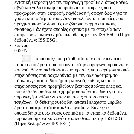
εντατική εκτροφή για την παραγωγή τροφίμων, όπως κρέας,
αβγά και γαλακτοκομικά προϊόντα, ή εταιρείες που
προχωρούν στην εκτροφή, παγίδευση ή σφαγή ζώων για τη
γούνα και το δέρμα τους. Δεν αποκλείονται εταιρείες που
πραγματοποιούν δοκιμές σε ζώα για φαρμακευτικούς
σκοπούς. Εάν έχετε απορίες σχετικά με τα στοιχεία των
εταιρειών, επικοινωνήστε απευθείας με την ISS ESG. (Πηγή
δεδομένων: ISS ESG)
καπνός
0.00%
Παρουσιάζεται η στάθμιση των εταιρειών στο
Ταμείο που δραστηριοποιούνται στην παραγωγή προϊόντων
καπνού. Δεν αποκλείονται οι υπηρεσίες που παρέχονται από
επιχειρήσεις που ασχολούνται με την αδειοδότηση, το
μάρκετινγκ και τη διαφήμιση καπνού, καθώς και από
επιχειρήσεις που προμηθεύουν βασικές πρώτες ύλες και
υλικά συσκευασίας που χρησιμοποιούνται ειδικά για την
παραγωγή προϊόντων καπνού, όπως οι συσκευασίες
τσιγάρων. Ο δείκτης αυτός δεν απαιτεί ελάχιστο μερίδιο
δραστηριοτήτων στον κύκλο εργασιών. Εάν έχετε
οποιεσδήποτε ερωτήσεις σχετικά με τα εταιρικά δεδομένα,
παρακαλούμε επικοινωνήστε απευθείας με την ISS ESG.
(Πηγή δεδομένων: ISS ESG)