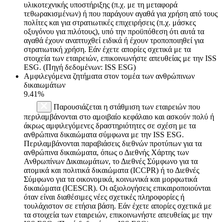
υλικοτεχνικής υποστήριξης (π.χ. με τη μεταφορά
τεθωρακισμένων) ή που παράγουν αγαθά για χρήση από τους
πολίτες και για στρατιωτικές επιχειρήσεις (π.χ. μάσκες
οξυγόνου για πιλότους), υπό την προϋπόθεση ότι αυτά τα
αγαθά έχουν αναπτυχθεί ειδικά ή έχουν τροποποιηθεί για
στρατιωτική χρήση. Εάν έχετε απορίες σχετικά με τα
στοιχεία των εταιρειών, επικοινωνήστε απευθείας με την ISS
ESG. (Πηγή δεδομένων: ISS ESG)
Αμφιλεγόμενα ζητήματα στον τομέα των ανθρώπινων
δικαιωμάτων
9.41%
Παρουσιάζεται η στάθμιση των εταιρειών που
περιλαμβάνονται στο αμοιβαίο κεφάλαιο και ασκούν πολύ ή
άκρως αμφιλεγόμενες δραστηριότητες σε σχέση με τα
ανθρώπινα δικαιώματα σύμφωνα με την ISS ESG.
Περιλαμβάνονται παραβιάσεις διεθνών προτύπων για τα
ανθρώπινα δικαιώματα, όπως ο Διεθνής Χάρτης των
Ανθρωπίνων Δικαιωμάτων, το Διεθνές Σύμφωνο για τα
ατομικά και πολιτικά δικαιώματα (ICCPR) ή το Διεθνές
Σύμφωνο για τα οικονομικά, κοινωνικά και μορφωτικά
δικαιώματα (ICESCR). Οι αξιολογήσεις επικαιροποιούνται
όταν είναι διαθέσιμες νέες σχετικές πληροφορίες ή
τουλάχιστον σε ετήσια βάση. Εάν έχετε απορίες σχετικά με
τα στοιχεία των εταιρειών, επικοινωνήστε απευθείας με την