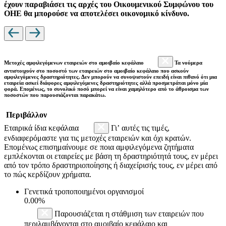
έχουν παραβιάσει τις αρχές του Οικουμενικού Συμφώνου του
ΟΗΕ θα μπορούσε να αποτελέσει οικονομικό κίνδυνο.
Μετοχές αμφιλεγόμενων εταιρειών στο αμοιβαίο κεφάλαιο
Τα νούμερα
αντιστοιχούν στο ποσοστό των εταιρειών στο αμοιβαίο κεφάλαιο που ασκούν
αμφιλεγόμενες δραστηριότητες. Δεν μπορούν να συνοψιστούν επειδή είναι πιθανό ότι μια
εταιρεία ασκεί διάφορες αμφιλεγόμενες δραστηριότητες αλλά προσμετράται μόνο μία
φορά. Επομένως, το συνολικό ποσό μπορεί να είναι χαμηλότερο από το άθροισμα των
ποσοστών που παρουσιάζονται παρακάτω.
Περιβάλλον
Εταιρικά ίδια κεφάλαια
Γι’ αυτές τις τιμές,
ενδιαφερόμαστε για τις μετοχές εταιρειών και όχι κρατών.
Επομένως επισημαίνουμε σε ποια αμφιλεγόμενα ζητήματα
εμπλέκονται οι εταιρείες με βάση τη δραστηριότητά τους, εν μέρει
από τον τρόπο δραστηριοποίησης ή διαχείρισής τους, εν μέρει από
το πώς κερδίζουν χρήματα.
Γενετικά τροποποιημένοι οργανισμοί
0.00%
Παρουσιάζεται η στάθμιση των εταιρειών που
περιλαμβάνονται στο αμοιβαίο κεφάλαιο και