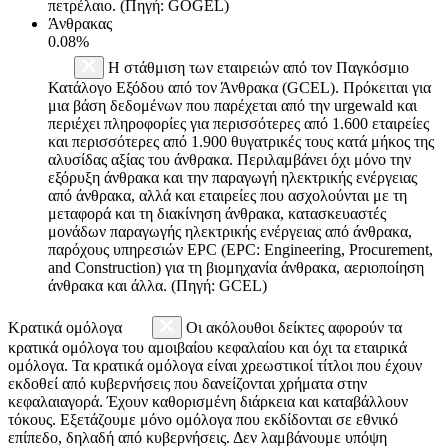
πετρέλαιο. (Πηγή: GOGEL)
Άνθρακας
0.08%
Η στάθμιση των εταιρειών από τον Παγκόσμιο
Κατάλογο Εξόδου από τον Άνθρακα (GCEL). Πρόκειται για
μια βάση δεδομένων που παρέχεται από την urgewald και
περιέχει πληροφορίες για περισσότερες από 1.600 εταιρείες
και περισσότερες από 1.900 θυγατρικές τους κατά μήκος της
αλυσίδας αξίας του άνθρακα. Περιλαμβάνει όχι μόνο την
εξόρυξη άνθρακα και την παραγωγή ηλεκτρικής ενέργειας
από άνθρακα, αλλά και εταιρείες που ασχολούνται με τη
μεταφορά και τη διακίνηση άνθρακα, κατασκευαστές
μονάδων παραγωγής ηλεκτρικής ενέργειας από άνθρακα,
παρόχους υπηρεσιών EPC (EPC: Engineering, Procurement,
and Construction) για τη βιομηχανία άνθρακα, αεριοποίηση
άνθρακα και άλλα. (Πηγή: GCEL)
Κρατικά ομόλογα
Οι ακόλουθοι δείκτες αφορούν τα
κρατικά ομόλογα του αμοιβαίου κεφαλαίου και όχι τα εταιρικά
ομόλογα. Τα κρατικά ομόλογα είναι χρεωστικοί τίτλοι που έχουν
εκδοθεί από κυβερνήσεις που δανείζονται χρήματα στην
κεφαλαιαγορά. Έχουν καθορισμένη διάρκεια και καταβάλλουν
τόκους. Εξετάζουμε μόνο ομόλογα που εκδίδονται σε εθνικό
επίπεδο, δηλαδή από κυβερνήσεις. Δεν λαμβάνουμε υπόψη