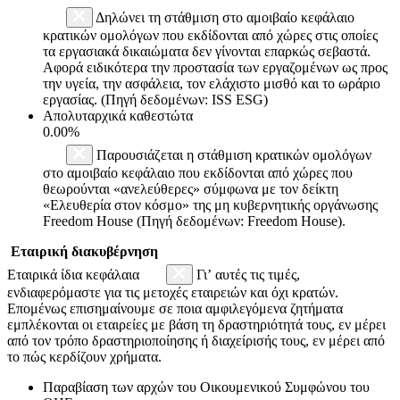
Δηλώνει τη στάθμιση στο αμοιβαίο κεφάλαιο
κρατικών ομολόγων που εκδίδονται από χώρες στις οποίες
τα εργασιακά δικαιώματα δεν γίνονται επαρκώς σεβαστά.
Αφορά ειδικότερα την προστασία των εργαζομένων ως προς
την υγεία, την ασφάλεια, τον ελάχιστο μισθό και το ωράριο
εργασίας. (Πηγή δεδομένων: ISS ESG)
Απολυταρχικά καθεστώτα
0.00%
Παρουσιάζεται η στάθμιση κρατικών ομολόγων
στο αμοιβαίο κεφάλαιο που εκδίδονται από χώρες που
θεωρούνται «ανελεύθερες» σύμφωνα με τον δείκτη
«Ελευθερία στον κόσμο» της μη κυβερνητικής οργάνωσης
Freedom House (Πηγή δεδομένων: Freedom House).
Εταιρική διακυβέρνηση
Εταιρικά ίδια κεφάλαια
Γι’ αυτές τις τιμές,
ενδιαφερόμαστε για τις μετοχές εταιρειών και όχι κρατών.
Επομένως επισημαίνουμε σε ποια αμφιλεγόμενα ζητήματα
εμπλέκονται οι εταιρείες με βάση τη δραστηριότητά τους, εν μέρει
από τον τρόπο δραστηριοποίησης ή διαχείρισής τους, εν μέρει από
το πώς κερδίζουν χρήματα.
Παραβίαση των αρχών του Οικουμενικού Συμφώνου του