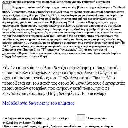
Δέσμευση της διοίκησης του αμοιβαίου κεφαλαίου για την κλιματική διαχείριση
Τα χρηματοπιστωτικά ιδρύματα μπορούν να συμβάλουν στη μετάβαση στο "καθαρό
μηδέν", υποστηρίζοντας εταιρείες με φιλική προς το κλίμα επιχειρηματική δραστηριότητα
και με αξιόπιστα σχέδια μετάβασης. Ο άμεσος διάλογος με μια εταιρεία και η άσκηση των
δικαιωμάτων ψηφοφορίας έχει αποδειχθεί ότι είναι μια από τις πιο αποτελεσματικές
στρατηγικές για θετικό αντίκτυπο. Η βρετανική ΜΚΟ FinanceMap έχει αξιολογήσει
σημαντικούς διαχειριστές περιουσιακών στοιχείων ως προς την επιρροή τους στο κλίμα
(τη λεγόμενη κλιματική διαχείριση). Παρόμοια με τη σχολική, η βαθμολογία περιγράφει
πόσο αξιόπιστα ένας διαχειριστής περιουσιακών στοιχείων επηρεάζει τις εταιρείες για να
τις ευθυγραμμίσει με τη συμφωνία του Παρισιού για το κλίμα. Αυτό περιλαμβάνει, για
παράδειγμα, τον επηρεασμό του επιχειρηματικού μοντέλου, τις στρατηγικές κλιμάκωσης
και την ψήφιση των σχετικών με το κλίμα ψηφισμάτων στις συνεδριάσεις των μετόχων. Το
"Α" σημαίνει ισχυρή και συνεπής δέσμευση για εταιρική μετάβαση σύμφωνα με τη
Συμφωνία του Παρισιού, το "F" σημαίνει "ανεπαρκής". Γι’ αυτόν τον σκοπό
χρησιμοποιήθηκαν τόσο οι γνωστοποιήσεις των εταιρειών όσο και εξωτερικά δεδομένα.
(Πηγή δεδομένων: FinanceMap)
Εάν ένα αμοιβαίο κεφάλαιο δεν έχει αξιολόγηση, ο διαχειριστής
περιουσιακών στοιχείων δεν έχει ακόμη αξιολογηθεί λόγω του
σχετικά μικρού μεγέθους του. Η αξιολόγηση της FinanceMap
περιορίζεται επί του παρόντος στους 30 μεγαλύτερους διαχειριστές
περιουσιακών στοιχείων που ανήκουν κατά πλειοψηφία σε
επενδυτές παγκοσμίως. (Πηγή δεδομένων: FinanceMap)
Μεθοδολογία διαχείρισης του κλίματος
Επιστημονικά τεκμηριωμένοι στόχοι για το κλίμα
"Εταιρείες που
αναλαμβάνουν δράση Tooltip
Ολοένα και περισσότερες εταιρείες δεσμεύονται εθελοντικά για στόχους καθαρών