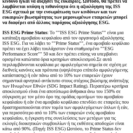
κίνδυνο ή/και να αυξήσει τις ευκαιρίες. Ωστόσο, θα πρέπει να
λαμβάνεται υπόψη η πιθανότητα ότι η αξιολόγηση της ISS
ESG σχετικά με την ενσωμάτωση των κινδύνων και των
ευκαιριών βιωσιμότητας των μεμονωμένων εταιρειών μπορεί
να διαφέρει από άλλους παρόχους αξιολόγησης ESG.
ISS ESG Prime Status
: Το ""ISS ESG Prime Status"" είναι μια
κατάταξη αμοιβαίου κεφαλαίου από τον οργανισμό αξιολόγησης
ISS ESG. Για να λάβει το ""Prime Status"", ένα αμοιβαίο κεφάλαιο
πρέπει να έχει λάβει τουλάχιστον ένα σταθμισμένο ""ESG
Performance Score"" 50 και δεν πρέπει επίσης να υπερβαίνει
ορισμένα κατώτατα όρια κριτηρίων αποκλεισμού.Σε αυτά
περιλαμβάνονται κεφάλαια με αμφιλεγόμενα σημεία σε σχέση με
διεθνείς κανόνες και πρότυπα (υψηλότερο επίπεδο αμφιλεγόμενης
κατάστασης) ή εάν πάνω από το 10% των εταιρειών έχουν
σημαντικά αρνητικό αντίκτυπο στους στόχους βιώσιμης ανάπτυξης
των Ηνωμένων Εθνών (SDG Impact Rating). Περαιτέρω κριτήρια
αποκλεισμού είναι ένα αποτύπωμα άνθρακα άνω του 150% σε
σύγκριση με τον μέσο όρο της ομάδας ομοτίμων του αμοιβαίου
κεφαλαίου ή εάν ένα αμοιβαίο κεφάλαιο επενδύει σε εταιρείες που
δραστηριοποιούνται στον τομέα των αμφιλεγόμενων όπλων ή εάν,
για περισσότερο από το 10% των εταιρειών ενός αμοιβαίου
κεφαλαίου, η έγκριση στις συνελεύσεις των μετόχων για τις
εκλογές διοικητικών συμβουλίων ή τις εκθέσεις αποδοχών είναι
κάτω από 90%. (Πηγή: ISS ESG) Ωστόσο, το Prime Status δεν