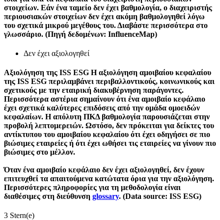
στοιχείων. Εάν ένα ταμείο δεν έχει βαθμολογία, ο διαχειριστής
περιουσιακών στοιχείων δεν έχει ακόμη βαθμολογηθεί λόγω
του σχετικά μικρού μεγέθους του. Διαβάστε περισσότερα στο
γλωσσάριο. (Πηγή δεδομένων: InfluenceMap)
Δεν έχει αξιολογηθεί
Αξιολόγηση της ISS ESG
Η αξιολόγηση αμοιβαίου κεφαλαίου
της ISS ESG περιλαμβάνει περιβαλλοντικούς, κοινωνικούς και
σχετικούς με την εταιρική διακυβέρνηση παράγοντες.
Περισσότερα αστέρια σημαίνουν ότι ένα αμοιβαίο κεφάλαιο
έχει σχετικά καλύτερες επιδόσεις από την ομάδα ομοειδών
κεφαλαίων. Η απόλυτη ΠΚΔ βαθμολογία παρουσιάζεται στην
προβολή λεπτομερειών. Ωστόσο, δεν πρόκειται για δείκτες του
αντίκτυπου του αμοιβαίου κεφαλαίου ότι έχει οδηγήσει σε πιο
βιώσιμες εταιρείες ή ότι έχει ωθήσει τις εταιρείες να γίνουν πιο
βιώσιμες στο μέλλον.
Όταν ένα αμοιβαίο κεφάλαιο δεν έχει αξιολογηθεί, δεν έχουν
επιτευχθεί τα απαιτούμενα κατώτατα όρια για την αξιολόγηση.
Περισσότερες πληροφορίες για τη μεθοδολογία είναι
διαθέσιμες στη διεύθυνση
glossary
. (Data source: ISS ESG)
3 Stern(e)