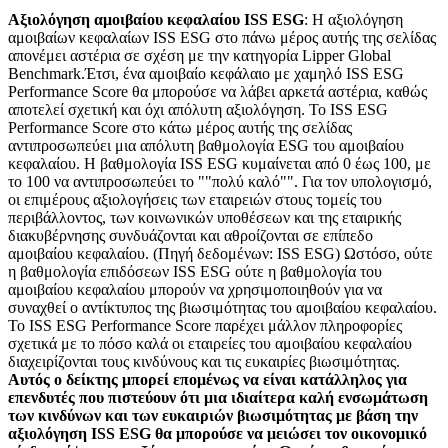
Αξιολόγηση αμοιβαίου κεφαλαίου ISS ESG
: Η αξιολόγηση
αμοιβαίων κεφαλαίων ISS ESG στο πάνω μέρος αυτής της σελίδας
απονέμει αστέρια σε σχέση με την κατηγορία Lipper Global
Benchmark.Έτσι, ένα αμοιβαίο κεφάλαιο με χαμηλό ISS ESG
Performance Score θα μπορούσε να λάβει αρκετά αστέρια, καθώς
αποτελεί σχετική και όχι απόλυτη αξιολόγηση. Το ISS ESG
Performance Score στο κάτω μέρος αυτής της σελίδας
αντιπροσωπεύει μια απόλυτη βαθμολογία ESG του αμοιβαίου
κεφαλαίου. Η βαθμολογία ISS ESG κυμαίνεται από 0 έως 100, με
το 100 να αντιπροσωπεύει το ""πολύ καλό"". Για τον υπολογισμό,
οι επιμέρους αξιολογήσεις των εταιρειών στους τομείς του
περιβάλλοντος, των κοινωνικών υποθέσεων και της εταιρικής
διακυβέρνησης συνδυάζονται και αθροίζονται σε επίπεδο
αμοιβαίου κεφαλαίου. (Πηγή δεδομένων: ISS ESG) Ωστόσο, ούτε
η βαθμολογία επιδόσεων ISS ESG ούτε η βαθμολογία του
αμοιβαίου κεφαλαίου μπορούν να χρησιμοποιηθούν για να
συναχθεί ο αντίκτυπος της βιωσιμότητας του αμοιβαίου κεφαλαίου.
Το ISS ESG Performance Score παρέχει μάλλον πληροφορίες
σχετικά με το πόσο καλά οι εταιρείες του αμοιβαίου κεφαλαίου
διαχειρίζονται τους κινδύνους και τις ευκαιρίες βιωσιμότητας.
Αυτός ο δείκτης μπορεί επομένως να είναι κατάλληλος για
επενδυτές που πιστεύουν ότι μια ιδιαίτερα καλή ενσωμάτωση
των κινδύνων και των ευκαιριών βιωσιμότητας με βάση την
αξιολόγηση ISS ESG θα μπορούσε να μειώσει τον οικονομικό