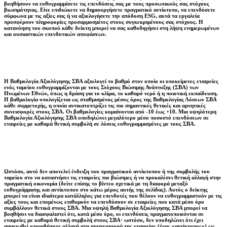
βοηθήσουν να ευθυγραμμίσετε τις επενδύσεις σας με τους προσωπικούς σας στόχους
βιωσιμότητας. Είτε επιδιώκετε να δημιουργήσετε πραγματικό αντίκτυπο, να επενδύσετε
σύμφωνα με τις αξίες σας ή να αξιολογήσετε την απόδοση ESG, αυτά τα εργαλεία
προσφέρουν πληροφορίες προσαρμοσμένες στους συγκεκριμένους σας στόχους. Η
κατανόηση του σκοπού κάθε δείκτη μπορεί να σας καθοδηγήσει στη λήψη ενημερωμένων
και ουσιαστικών επενδυτικών αποφάσεων.
Η Βαθμολογία Αξιολόγησης ΣΒΑ αξιολογεί το βαθμό στον οποίο οι υποκείμενες εταιρείες
ενός ταμείου ευθυγραμμίζονται με τους Στόχους Βιώσιμης Ανάπτυξης (ΣΒΑ) των
Ηνωμένων Εθνών, όπως η δράση για το κλίμα, το καθαρό νερό ή η ποιοτική εκπαίδευση.
Η βαθμολογία υπολογίζεται ως σταθμισμένος μέσος όρος της Βαθμολογίας Λύσεων ΣΒΑ
κάθε συμμετοχής, η οποία αντικατοπτρίζει τις πιο σημαντικές θετικές και αρνητικές
συνεισφορές στους ΣΒΑ. Οι βαθμολογίες κυμαίνονται από -10 έως +10. Μια υψηλότερη
Βαθμολογία Αξιολόγησης ΣΒΑ υποδηλώνει μεγαλύτερο μέσο ποσοστό επενδύσεων σε
εταιρείες με καθαρά θετική συμβολή σε λύσεις ευθυγραμμισμένες με τους ΣΒΑ.
Ωστόσο, αυτό δεν αποτελεί ένδειξη του πραγματικού αντίκτυπου ή της συμβολής του
ταμείου στο να καταστήσει τις εταιρείες πιο βιώσιμες ή να προκαλέσει θετική αλλαγή στην
πραγματική οικονομία (δείτε επίσης το βίντεο σχετικά με τη διαφορά μεταξύ
ευθυγράμμισης και αντίκτυπου στο κάτω μέρος αυτής της σελίδας). Αυτός ο δείκτης
μπορεί να είναι ιδιαίτερα κατάλληλος για επενδυτές που θέλουν να ευθυγραμμιστούν με τις
αξίες τους και επομένως επιθυμούν να επενδύσουν σε εταιρείες που κατά μέσο όρο
συμβάλλουν θετικά στους ΣΒΑ. Μια υψηλή Βαθμολογία Αξιολόγησης ΣΒΑ μπορεί να
βοηθήσει να διασφαλιστεί ότι, κατά μέσο όρο, οι επενδύσεις πραγματοποιούνται σε
εταιρείες με καθαρά θετική συμβολή στους ΣΒΑ· ωστόσο, δεν υποδηλώνει ότι έχει
σημειωθεί οποιαδήποτε αλλαγή στη συμπεριφορά της εταιρείας (ένας «αντίκτυπος») ως