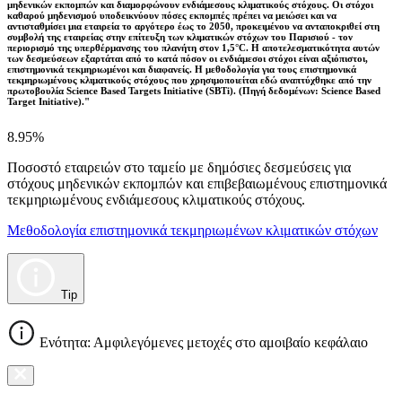
μηδενικών εκπομπών και διαμορφώνουν ενδιάμεσους κλιματικούς στόχους. Οι στόχοι
καθαρού μηδενισμού υποδεικνύουν πόσες εκπομπές πρέπει να μειώσει και να
αντισταθμίσει μια εταιρεία το αργότερο έως το 2050, προκειμένου να ανταποκριθεί στη
συμβολή της εταιρείας στην επίτευξη των κλιματικών στόχων του Παρισιού - τον
περιορισμό της υπερθέρμανσης του πλανήτη στον 1,5°C. Η αποτελεσματικότητα αυτών
των δεσμεύσεων εξαρτάται από το κατά πόσον οι ενδιάμεσοι στόχοι είναι αξιόπιστοι,
επιστημονικά τεκμηριωμένοι και διαφανείς. Η μεθοδολογία για τους επιστημονικά
τεκμηριωμένους κλιματικούς στόχους που χρησιμοποιείται εδώ αναπτύχθηκε από την
πρωτοβουλία Science Based Targets Initiative (SBTi). (Πηγή δεδομένων: Science Based
Target Initiative)."
8.95%
Ποσοστό εταιρειών στο ταμείο με δημόσιες δεσμεύσεις για
στόχους μηδενικών εκπομπών και επιβεβαιωμένους επιστημονικά
τεκμηριωμένους ενδιάμεσους κλιματικούς στόχους.
Μεθοδολογία επιστημονικά τεκμηριωμένων κλιματικών στόχων
Tip
Ενότητα: Αμφιλεγόμενες μετοχές στο αμοιβαίο κεφάλαιο