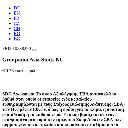
DE
EN
FR
CZ
CH
RO
BG
FR0010288290
Groupama Asia Stock NC
€ 0.36 εκατ. ευρώ
SDG Assessment
Το σκορ Αξιολόγησης ΣΒΑ αντανακλά το
βαθμό στον οποίο οι εταιρείες ενός κεφαλαίου
ευθυγραμμίζονται με τους Στόχους Βιώσιμης Ανάπτυξης (ΣΒΑ)
των Ηνωμένων Εθνών, όπως η δράση για το κλίμα, η ποιοτική
εκπαίδευση ή το καθαρό νερό. Το σκορ βασίζεται σε έναν
σταθμισμένο μέσο όρο των τιμών του Σκορ Λύσεων ΣΒΑ των
συμμετοχών του κεφαλαίου και κυμαίνεται σε κλίμακα από