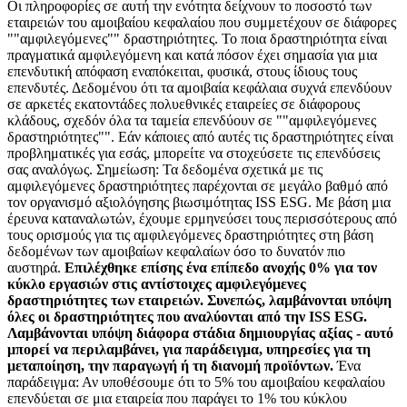
Οι πληροφορίες σε αυτή την ενότητα δείχνουν το ποσοστό των
εταιρειών του αμοιβαίου κεφαλαίου που συμμετέχουν σε διάφορες
""αμφιλεγόμενες"" δραστηριότητες. Το ποια δραστηριότητα είναι
πραγματικά αμφιλεγόμενη και κατά πόσον έχει σημασία για μια
επενδυτική απόφαση εναπόκειται, φυσικά, στους ίδιους τους
επενδυτές. Δεδομένου ότι τα αμοιβαία κεφάλαια συχνά επενδύουν
σε αρκετές εκατοντάδες πολυεθνικές εταιρείες σε διάφορους
κλάδους, σχεδόν όλα τα ταμεία επενδύουν σε ""αμφιλεγόμενες
δραστηριότητες"". Εάν κάποιες από αυτές τις δραστηριότητες είναι
προβληματικές για εσάς, μπορείτε να στοχεύσετε τις επενδύσεις
σας αναλόγως. Σημείωση: Τα δεδομένα σχετικά με τις
αμφιλεγόμενες δραστηριότητες παρέχονται σε μεγάλο βαθμό από
τον οργανισμό αξιολόγησης βιωσιμότητας ISS ESG. Με βάση μια
έρευνα καταναλωτών, έχουμε ερμηνεύσει τους περισσότερους από
τους ορισμούς για τις αμφιλεγόμενες δραστηριότητες στη βάση
δεδομένων των αμοιβαίων κεφαλαίων όσο το δυνατόν πιο
αυστηρά.
Επιλέχθηκε επίσης ένα επίπεδο ανοχής 0% για τον
κύκλο εργασιών στις αντίστοιχες αμφιλεγόμενες
δραστηριότητες των εταιρειών. Συνεπώς, λαμβάνονται υπόψη
όλες οι δραστηριότητες που αναλύονται από την ISS ESG.
Λαμβάνονται υπόψη διάφορα στάδια δημιουργίας αξίας - αυτό
μπορεί να περιλαμβάνει, για παράδειγμα, υπηρεσίες για τη
μεταποίηση, την παραγωγή ή τη διανομή προϊόντων.
Ένα
παράδειγμα: Αν υποθέσουμε ότι το 5% του αμοιβαίου κεφαλαίου
επενδύεται σε μια εταιρεία που παράγει το 1% του κύκλου