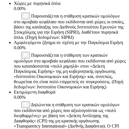
Χώρες με πυρηνικά όπλα
0.00%
Παρουσιάζεται η στάθμιση κρατικών ομολόγων
στο αμοιβαίο κεφάλαιο που εκδίδονται από χώρες οι οποίες,
βάσει της κατάταξης του Διεθνούς Ινστιτούτου Ερευνών της
Στοκχόλμης για την Ειρήνη (SIPRI), διαθέτουν πυρηνικά
όπλα. (Πηγή δεδομένων: SIPRI)
Αμφιλεγόμενο ζήτημα σε σχέση με την Παγκόσμια Ειρήνη
0.00%
Παρουσιάζεται η στάθμιση των κρατικών
ομολόγων στο αμοιβαίο κεφάλαιο που εκδίδονται από χώρες
που κατατάσσονται «πολύ χαμηλά» στον «Δείκτη
Παγκόσμιας Ειρήνης» της μη κυβερνητικής οργάνωσης
«Ινστιτούτο Οικονομικών και Ειρήνης» και, συνεπώς,
θεωρείται ότι είναι πολύ επιρρεπείς σε συγκρούσεις. (Πηγή
δεδομένων: Ινστιτούτο Οικονομικών και Ειρήνης)
Εκτιμώμενη διαφθορά
0.00%
Δηλώνεται η στάθμιση των κρατικών ομολόγων
που εκδίδονται από χώρες που αξιολογούνται ως «πολύ
διεφθαρμένες» με βάση τον «Δείκτη Αντίληψης της
Διαφθοράς» (CPI) της μη κρατικής οργάνωσης
«Transparency International» (Διεθνής Διαφάνεια). Ο CPI