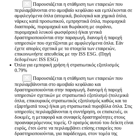
Παρουσιάζεται η στάθμιση των εταιρειών που
περιλαμβάνονται στο αμοιβαίο κεφάλαιο και εμπλέκονται σε
αμφιλεγόμενα όπλα (ατομικά, βιολογικά και χημικά όπλα,
νάρκες κατά προσωπικού, εμπρηστικά όπλα, πυρομαχικά
διασποράς, πυρομαχικά και θωράκιση με ουράνιο,
πυρομαχικά λευκού φωσφόρου) ή/και γενικά
δραστηριοποιούνται στην παραγωγή, διανομή ή παροχή
υπηρεσιών που σχετίζονται με αμφιλεγόμενα όπλα. Εάν
έχετε απορίες σχετικά με τα στοιχεία των εταιρειών,
επικοινωνήστε απευθείας με την ISS ESG. (Πηγή
δεδομένων: ISS ESG)
Όπλα για εμπορική χρήση ή στρατιωτικός εξοπλισμός
0.79%
Παρουσιάζεται η στάθμιση των εταιρειών που
περιλαμβάνονται στο αμοιβαίο κεφάλαιο και
δραστηριοποιούνται στην παραγωγή, διανομή ή παροχή
υπηρεσιών σχετικών με στρατιωτικό εξοπλισμό (πολεμικά
όπλα, επικουρικός στρατιωτικός εξοπλισμός καθώς και τα
εξαρτήματά τους) ή/και μη στρατιωτικά πυροβόλα όπλα. Στις
υπηρεσίες περιλαμβάνονται η συντήρηση, οι επισκευές, οι
δοκιμές, η μεταφορά και συναφείς δραστηριότητες στους
προαναφερόμενους τομείς. Ο ορισμός αυτού του δείκτη είναι
ευρύς, έτσι ώστε να περιλαμβάνει επίσης εταιρείες που
δραστηριοποιούνται, για παράδειγμα, στον τομέα της