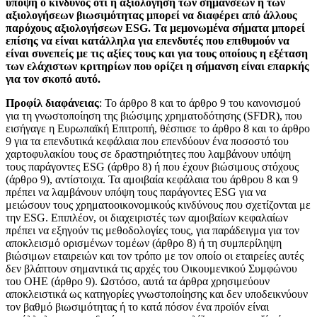
υπόψη ο κίνδυνος ότι η αξιολόγηση των σημάνσεων ή των
αξιολογήσεων βιωσιμότητας μπορεί να διαφέρει από άλλους
παρόχους αξιολογήσεων ESG. Τα μεμονωμένα σήματα μπορεί
επίσης να είναι κατάλληλα για επενδυτές που επιθυμούν να
είναι συνεπείς με τις αξίες τους και για τους οποίους η εξέταση
των ελάχιστων κριτηρίων που ορίζει η σήμανση είναι επαρκής
για τον σκοπό αυτό.
Προφίλ διαφάνειας
: Το άρθρο 8 και το άρθρο 9 του κανονισμού
για τη γνωστοποίηση της βιώσιμης χρηματοδότησης (SFDR), που
εισήγαγε η Ευρωπαϊκή Επιτροπή, θέσπισε το άρθρο 8 και το άρθρο
9 για τα επενδυτικά κεφάλαια που επενδύουν ένα ποσοστό του
χαρτοφυλακίου τους σε δραστηριότητες που λαμβάνουν υπόψη
τους παράγοντες ESG (άρθρο 8) ή που έχουν βιώσιμους στόχους
(άρθρο 9), αντίστοιχα. Τα αμοιβαία κεφάλαια του άρθρου 8 και 9
πρέπει να λαμβάνουν υπόψη τους παράγοντες ESG για να
μειώσουν τους χρηματοοικονομικούς κινδύνους που σχετίζονται με
την ESG. Επιπλέον, οι διαχειριστές των αμοιβαίων κεφαλαίων
πρέπει να εξηγούν τις μεθοδολογίες τους, για παράδειγμα για τον
αποκλεισμό ορισμένων τομέων (άρθρο 8) ή τη συμπερίληψη
βιώσιμων εταιρειών και τον τρόπο με τον οποίο οι εταιρείες αυτές
δεν βλάπτουν σημαντικά τις αρχές του Οικουμενικού Συμφώνου
του ΟΗΕ (άρθρο 9). Ωστόσο, αυτά τα άρθρα χρησιμεύουν
αποκλειστικά ως κατηγορίες γνωστοποίησης και δεν υποδεικνύουν
τον βαθμό βιωσιμότητας ή το κατά πόσον ένα προϊόν είναι