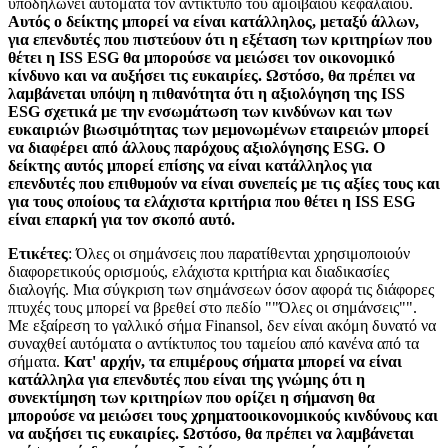
υποδηλώνει αυτόματα τον αντίκτυπο του αμοιβαίου κεφαλαίου.
Αυτός ο δείκτης μπορεί να είναι κατάλληλος, μεταξύ άλλων,
για επενδυτές που πιστεύουν ότι η εξέταση των κριτηρίων που
θέτει η ISS ESG θα μπορούσε να μειώσει τον οικονομικό
κίνδυνο και να αυξήσει τις ευκαιρίες. Ωστόσο, θα πρέπει να
λαμβάνεται υπόψη η πιθανότητα ότι η αξιολόγηση της ISS
ESG σχετικά με την ενσωμάτωση των κινδύνων και των
ευκαιριών βιωσιμότητας των μεμονωμένων εταιρειών μπορεί
να διαφέρει από άλλους παρόχους αξιολόγησης ESG. Ο
δείκτης αυτός μπορεί επίσης να είναι κατάλληλος για
επενδυτές που επιθυμούν να είναι συνεπείς με τις αξίες τους και
για τους οποίους τα ελάχιστα κριτήρια που θέτει η ISS ESG
είναι επαρκή για τον σκοπό αυτό.
Ετικέτες
: Όλες οι σημάνσεις που παρατίθενται χρησιμοποιούν
διαφορετικούς ορισμούς, ελάχιστα κριτήρια και διαδικασίες
διαλογής. Μια σύγκριση των σημάνσεων όσον αφορά τις διάφορες
πτυχές τους μπορεί να βρεθεί στο πεδίο ""Όλες οι σημάνσεις"".
Με εξαίρεση το γαλλικό σήμα Finansol, δεν είναι ακόμη δυνατό να
συναχθεί αυτόματα ο αντίκτυπος του ταμείου από κανένα από τα
σήματα.
Κατ' αρχήν, τα επιμέρους σήματα μπορεί να είναι
κατάλληλα για επενδυτές που είναι της γνώμης ότι η
συνεκτίμηση των κριτηρίων που ορίζει η σήμανση θα
μπορούσε να μειώσει τους χρηματοοικονομικούς κινδύνους και
να αυξήσει τις ευκαιρίες. Ωστόσο, θα πρέπει να λαμβάνεται