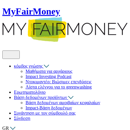
MyFairMoney
κόμβος γνώσης
Μαθήματα για αρχάριους
Impact Investing Podcast
Ντοκιμαντέρ: Βιώσιμες επενδύσεις
Λίστα ελέγχου για το greenwashing
Ερωτηματολόγιο
Βάση δεδομένων προϊόντων
Βάση δεδομένων αμοιβαίων κεφαλαίων
Impact-Βάση δεδομένων
Συνάντηση με τον σύμβουλό σας
Σύνδεση
GR