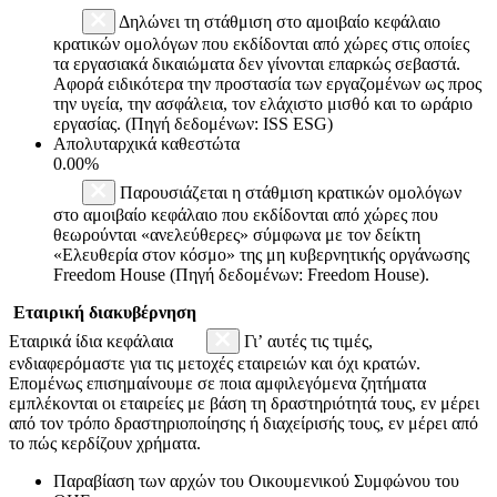
Δηλώνει τη στάθμιση στο αμοιβαίο κεφάλαιο
κρατικών ομολόγων που εκδίδονται από χώρες στις οποίες
τα εργασιακά δικαιώματα δεν γίνονται επαρκώς σεβαστά.
Αφορά ειδικότερα την προστασία των εργαζομένων ως προς
την υγεία, την ασφάλεια, τον ελάχιστο μισθό και το ωράριο
εργασίας. (Πηγή δεδομένων: ISS ESG)
Απολυταρχικά καθεστώτα
0.00%
Παρουσιάζεται η στάθμιση κρατικών ομολόγων
στο αμοιβαίο κεφάλαιο που εκδίδονται από χώρες που
θεωρούνται «ανελεύθερες» σύμφωνα με τον δείκτη
«Ελευθερία στον κόσμο» της μη κυβερνητικής οργάνωσης
Freedom House (Πηγή δεδομένων: Freedom House).
Εταιρική διακυβέρνηση
Εταιρικά ίδια κεφάλαια
Γι’ αυτές τις τιμές,
ενδιαφερόμαστε για τις μετοχές εταιρειών και όχι κρατών.
Επομένως επισημαίνουμε σε ποια αμφιλεγόμενα ζητήματα
εμπλέκονται οι εταιρείες με βάση τη δραστηριότητά τους, εν μέρει
από τον τρόπο δραστηριοποίησης ή διαχείρισής τους, εν μέρει από
το πώς κερδίζουν χρήματα.
Παραβίαση των αρχών του Οικουμενικού Συμφώνου του