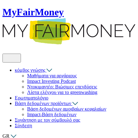
MyFairMoney
κόμβος γνώσης
Μαθήματα για αρχάριους
Impact Investing Podcast
Ντοκιμαντέρ: Βιώσιμες επενδύσεις
Λίστα ελέγχου για το greenwashing
Ερωτηματολόγιο
Βάση δεδομένων προϊόντων
Βάση δεδομένων αμοιβαίων κεφαλαίων
Impact-Βάση δεδομένων
Συνάντηση με τον σύμβουλό σας
Σύνδεση
GR