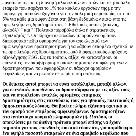
εργασιών της με τη διανομή αλκοολούχων ποτών και σε μια άλλη
εταιρεία που παράγει το 1% του κύκλου εργασιών της με την
παραγωγή μασκών οξυγόνου για την πολεμική αεροπορία, τότε το
5% για κάθε μια εμφανίζεται στη βάση δεδομένων πίσω από τις
αμφιλεγόμενες δραστηριότητες ""Εθιστικές ουσίες (καπνός,
αλκοόλ)"" και ""Πολιτικά πυροβόλα όπλα ή στρατιωτικός
εξοπλισμός"". Οι πάροχοι κεφαλαίων μπορούν να ορίσουν
διαφορετικό πεδίο εφαρμογής για τον αποκλεισμό των
αμφιλεγόμενων δραστηριοτήτων ή να λάβουν δεδομένα σχετικά με
τις αμφιλεγόμενες δραστηριότητες από διαφορετικούς παρόχους
αξιολόγησης ESG. Ως εκ τούτου, αξίζει να κατανοήσουν οι
επενδυτές τον ακριβή ορισμό αποκλεισμού των αμφιλεγόμενων
δραστηριοτήτων που εφαρμόζουν οι πάροχοι αμοιβαίων
κεφαλαίων, και να ρωτούν σε περίπτωση ασάφειας.
Οι δείκτες αυτοί μπορεί να είναι κατάλληλοι, μεταξύ άλλων,
για επενδυτές που θέλουν να δρουν σύμφωνα με τις αξίες τους
και να αποκλείουν εντελώς ορισμένες εταιρικές
δραστηριότητες στις επενδύσεις τους για ηθικούς, πολιτικούς ή
θρησκευτικούς λόγους. Θα βρείτε πλήρη εξήγηση σχετικά με
τον ορισμό των επιμέρους αμφιλεγόμενων δραστηριοτήτων
στα αντίστοιχα κουμπιά πληροφοριών (i). Ωστόσο, οι
αποκλίσεις με τα διεθνή πρότυπα μπορεί επίσης να έχουν
σημασία για τους επενδυτές που πιστεύουν ότι, για παράδειγμα,
ένα υψηλό ποσοστό εταιρειών σε ένα αμοιβαίο κεφάλαιο που