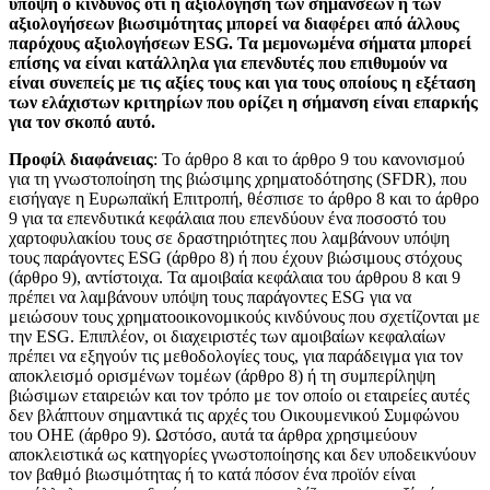
υπόψη ο κίνδυνος ότι η αξιολόγηση των σημάνσεων ή των
αξιολογήσεων βιωσιμότητας μπορεί να διαφέρει από άλλους
παρόχους αξιολογήσεων ESG. Τα μεμονωμένα σήματα μπορεί
επίσης να είναι κατάλληλα για επενδυτές που επιθυμούν να
είναι συνεπείς με τις αξίες τους και για τους οποίους η εξέταση
των ελάχιστων κριτηρίων που ορίζει η σήμανση είναι επαρκής
για τον σκοπό αυτό.
Προφίλ διαφάνειας
: Το άρθρο 8 και το άρθρο 9 του κανονισμού
για τη γνωστοποίηση της βιώσιμης χρηματοδότησης (SFDR), που
εισήγαγε η Ευρωπαϊκή Επιτροπή, θέσπισε το άρθρο 8 και το άρθρο
9 για τα επενδυτικά κεφάλαια που επενδύουν ένα ποσοστό του
χαρτοφυλακίου τους σε δραστηριότητες που λαμβάνουν υπόψη
τους παράγοντες ESG (άρθρο 8) ή που έχουν βιώσιμους στόχους
(άρθρο 9), αντίστοιχα. Τα αμοιβαία κεφάλαια του άρθρου 8 και 9
πρέπει να λαμβάνουν υπόψη τους παράγοντες ESG για να
μειώσουν τους χρηματοοικονομικούς κινδύνους που σχετίζονται με
την ESG. Επιπλέον, οι διαχειριστές των αμοιβαίων κεφαλαίων
πρέπει να εξηγούν τις μεθοδολογίες τους, για παράδειγμα για τον
αποκλεισμό ορισμένων τομέων (άρθρο 8) ή τη συμπερίληψη
βιώσιμων εταιρειών και τον τρόπο με τον οποίο οι εταιρείες αυτές
δεν βλάπτουν σημαντικά τις αρχές του Οικουμενικού Συμφώνου
του ΟΗΕ (άρθρο 9). Ωστόσο, αυτά τα άρθρα χρησιμεύουν
αποκλειστικά ως κατηγορίες γνωστοποίησης και δεν υποδεικνύουν
τον βαθμό βιωσιμότητας ή το κατά πόσον ένα προϊόν είναι