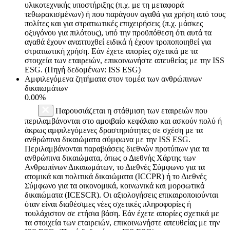
υλικοτεχνικής υποστήριξης (π.χ. με τη μεταφορά
τεθωρακισμένων) ή που παράγουν αγαθά για χρήση από τους
πολίτες και για στρατιωτικές επιχειρήσεις (π.χ. μάσκες
οξυγόνου για πιλότους), υπό την προϋπόθεση ότι αυτά τα
αγαθά έχουν αναπτυχθεί ειδικά ή έχουν τροποποιηθεί για
στρατιωτική χρήση. Εάν έχετε απορίες σχετικά με τα
στοιχεία των εταιρειών, επικοινωνήστε απευθείας με την ISS
ESG. (Πηγή δεδομένων: ISS ESG)
Αμφιλεγόμενα ζητήματα στον τομέα των ανθρώπινων
δικαιωμάτων
0.00%
Παρουσιάζεται η στάθμιση των εταιρειών που
περιλαμβάνονται στο αμοιβαίο κεφάλαιο και ασκούν πολύ ή
άκρως αμφιλεγόμενες δραστηριότητες σε σχέση με τα
ανθρώπινα δικαιώματα σύμφωνα με την ISS ESG.
Περιλαμβάνονται παραβιάσεις διεθνών προτύπων για τα
ανθρώπινα δικαιώματα, όπως ο Διεθνής Χάρτης των
Ανθρωπίνων Δικαιωμάτων, το Διεθνές Σύμφωνο για τα
ατομικά και πολιτικά δικαιώματα (ICCPR) ή το Διεθνές
Σύμφωνο για τα οικονομικά, κοινωνικά και μορφωτικά
δικαιώματα (ICESCR). Οι αξιολογήσεις επικαιροποιούνται
όταν είναι διαθέσιμες νέες σχετικές πληροφορίες ή
τουλάχιστον σε ετήσια βάση. Εάν έχετε απορίες σχετικά με
τα στοιχεία των εταιρειών, επικοινωνήστε απευθείας με την