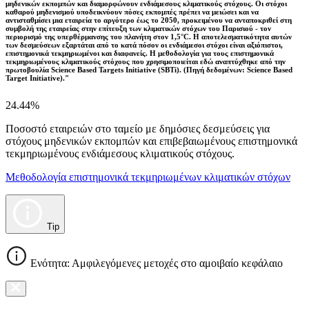
μηδενικών εκπομπών και διαμορφώνουν ενδιάμεσους κλιματικούς στόχους. Οι στόχοι
καθαρού μηδενισμού υποδεικνύουν πόσες εκπομπές πρέπει να μειώσει και να
αντισταθμίσει μια εταιρεία το αργότερο έως το 2050, προκειμένου να ανταποκριθεί στη
συμβολή της εταιρείας στην επίτευξη των κλιματικών στόχων του Παρισιού - τον
περιορισμό της υπερθέρμανσης του πλανήτη στον 1,5°C. Η αποτελεσματικότητα αυτών
των δεσμεύσεων εξαρτάται από το κατά πόσον οι ενδιάμεσοι στόχοι είναι αξιόπιστοι,
επιστημονικά τεκμηριωμένοι και διαφανείς. Η μεθοδολογία για τους επιστημονικά
τεκμηριωμένους κλιματικούς στόχους που χρησιμοποιείται εδώ αναπτύχθηκε από την
πρωτοβουλία Science Based Targets Initiative (SBTi). (Πηγή δεδομένων: Science Based
Target Initiative)."
24.44%
Ποσοστό εταιρειών στο ταμείο με δημόσιες δεσμεύσεις για
στόχους μηδενικών εκπομπών και επιβεβαιωμένους επιστημονικά
τεκμηριωμένους ενδιάμεσους κλιματικούς στόχους.
Μεθοδολογία επιστημονικά τεκμηριωμένων κλιματικών στόχων
Tip
Ενότητα: Αμφιλεγόμενες μετοχές στο αμοιβαίο κεφάλαιο