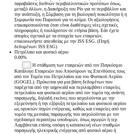
παραβιάσεις διεθνών περιβαλλοντικών προτύπων όπως,
μεταξύ άλλων, η Διακήρυξη του Ρίο για το περιβάλλον και
την ανάπτυξη, η Σύμβαση για τη βιολογική ποικιλότητα ή η
Συμφωνία του Παρισιού για το κλίμα. Οι αξιολογήσεις
επικαιροποιούνται όταν είναι διαθέσιμες νέες σχετικές
πληροφορίες ή τουλάχιστον σε ετήσια βάση. Εάν έχετε
απορίες σχετικά με τα στοιχεία των εταιρειών,
επικοινωνήστε απευθείας με την ISS ESG. (Πηγή
δεδομένων: ISS ESG)
Πετρέλαιο και φυσικό αέριο
0.00%
Η στάθμιση των εταιρειών από τον Παγκόσμιο
Κατάλογο Εταιρειών που Αποσύρουν τις Επενδύσεις τους
από τον Τομέα του Πετρελαίου και του Φυσικού Αερίου
(GOGEL). Πρόκειται για μια βάση δεδομένων που
παρέχεται από την urgewald και περιλαμβάνει εταιρείες
πετρελαίου και φυσικού αερίου από τον τομέα της ανάντη
παραγωγής, δηλαδή εκείνες που ασχολούνται με την
εξερεύνηση ή την εξόρυξη πετρελαίου και φυσικού αερίου
ως ορυκτών πηγών ενέργειας, καθώς και εταιρείες από τον
τομέα της μεσαίας παραγωγής που ασχολούνται με τον
σχεδιασμό περαιτέρω υποδομών, όπως αγωγών ή τερ
Λαμβάνεται επίσης υπόψη η κατασκευή νέων σταθμών
παραγωγής ηλεκτρικής ενέργειας από φυσικό αέριο ή