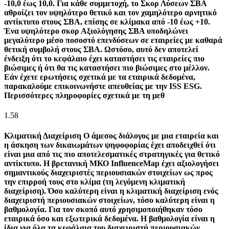
-10,0 έως 10,0. Για κάθε συμμετοχή, το Σκορ Λύσεων ΣΒΑ
αθροίζει τον υψηλότερο θετικό και τον χαμηλότερο αρνητικό
αντίκτυπο στους ΣΒΑ, επίσης σε κλίμακα από -10 έως +10.
Ένα υψηλότερο σκορ Αξιολόγησης ΣΒΑ υποδηλώνει
μεγαλύτερο μέσο ποσοστό επενδύσεων σε εταιρείες με καθαρά
θετική συμβολή στους ΣΒΑ. Ωστόσο, αυτό δεν αποτελεί
ένδειξη ότι το κεφάλαιο έχει καταστήσει τις εταιρείες πιο
βιώσιμες ή ότι θα τις καταστήσει πιο βιώσιμες στο μέλλον.
Εάν έχετε ερωτήσεις σχετικά με τα εταιρικά δεδομένα,
παρακαλούμε επικοινωνήστε απευθείας με την ISS ESG.
Περισσότερες πληροφορίες σχετικά με τη μεθ
1.58
Κλιματική Διαχείριση
Ο άμεσος διάλογος με μια εταιρεία και
η άσκηση των δικαιωμάτων ψηφοφορίας έχει αποδειχθεί ότι
είναι μια από τις πιο αποτελεσματικές στρατηγικές για θετικό
αντίκτυπο. Η βρετανική ΜΚΟ InfluenceMap έχει αξιολογήσει
σημαντικούς διαχειριστές περιουσιακών στοιχείων ως προς
την επιρροή τους στο κλίμα (τη λεγόμενη κλιματική
διαχείριση). Όσο καλύτερη είναι η κλιματική διαχείριση ενός
διαχειριστή περιουσιακών στοιχείων, τόσο καλύτερη είναι η
βαθμολογία. Για τον σκοπό αυτό χρησιμοποιήθηκαν τόσο
εταιρικά όσο και εξωτερικά δεδομένα. Η βαθμολογία είναι η
ίδια για όλα τα κεφάλαια του διαχειριστή περιουσιακών