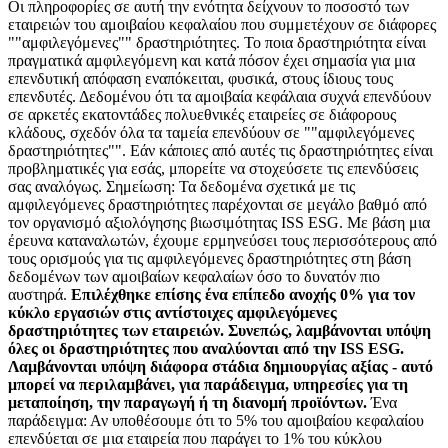
Οι πληροφορίες σε αυτή την ενότητα δείχνουν το ποσοστό των
εταιρειών του αμοιβαίου κεφαλαίου που συμμετέχουν σε διάφορες
""αμφιλεγόμενες"" δραστηριότητες. Το ποια δραστηριότητα είναι
πραγματικά αμφιλεγόμενη και κατά πόσον έχει σημασία για μια
επενδυτική απόφαση εναπόκειται, φυσικά, στους ίδιους τους
επενδυτές. Δεδομένου ότι τα αμοιβαία κεφάλαια συχνά επενδύουν
σε αρκετές εκατοντάδες πολυεθνικές εταιρείες σε διάφορους
κλάδους, σχεδόν όλα τα ταμεία επενδύουν σε ""αμφιλεγόμενες
δραστηριότητες"". Εάν κάποιες από αυτές τις δραστηριότητες είναι
προβληματικές για εσάς, μπορείτε να στοχεύσετε τις επενδύσεις
σας αναλόγως. Σημείωση: Τα δεδομένα σχετικά με τις
αμφιλεγόμενες δραστηριότητες παρέχονται σε μεγάλο βαθμό από
τον οργανισμό αξιολόγησης βιωσιμότητας ISS ESG. Με βάση μια
έρευνα καταναλωτών, έχουμε ερμηνεύσει τους περισσότερους από
τους ορισμούς για τις αμφιλεγόμενες δραστηριότητες στη βάση
δεδομένων των αμοιβαίων κεφαλαίων όσο το δυνατόν πιο
αυστηρά.
Επιλέχθηκε επίσης ένα επίπεδο ανοχής 0% για τον
κύκλο εργασιών στις αντίστοιχες αμφιλεγόμενες
δραστηριότητες των εταιρειών. Συνεπώς, λαμβάνονται υπόψη
όλες οι δραστηριότητες που αναλύονται από την ISS ESG.
Λαμβάνονται υπόψη διάφορα στάδια δημιουργίας αξίας - αυτό
μπορεί να περιλαμβάνει, για παράδειγμα, υπηρεσίες για τη
μεταποίηση, την παραγωγή ή τη διανομή προϊόντων.
Ένα
παράδειγμα: Αν υποθέσουμε ότι το 5% του αμοιβαίου κεφαλαίου
επενδύεται σε μια εταιρεία που παράγει το 1% του κύκλου