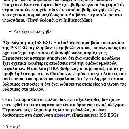
στοιχείων. Εάν ένα ταμείο δεν έχει βαθμολογία, ο διαχειριστής
περιουσιακών στοιχείων δεν έχει ακόμη βαθμολογηθεί λόγω
του σχετικά μικρού μεγέθους του. Διαβάστε περισσότερα στο
γλωσσάριο. (Πηγή δεδομένων: InfluenceMap)
Δεν έχει αξιολογηθεί
Αξιολόγηση της ISS ESG
Η αξιολόγηση αμοιβαίου κεφαλαίου
της ISS ESG περιλαμβάνει περιβαλλοντικούς, κοινωνικούς και
σχετικούς με την εταιρική διακυβέρνηση παράγοντες.
Περισσότερα αστέρια σημαίνουν ότι ένα αμοιβαίο κεφάλαιο
έχει σχετικά καλύτερες επιδόσεις από την ομάδα ομοειδών
κεφαλαίων. Η απόλυτη ΠΚΔ βαθμολογία παρουσιάζεται στην
προβολή λεπτομερειών. Ωστόσο, δεν πρόκειται για δείκτες του
αντίκτυπου του αμοιβαίου κεφαλαίου ότι έχει οδηγήσει σε πιο
βιώσιμες εταιρείες ή ότι έχει ωθήσει τις εταιρείες να γίνουν πιο
βιώσιμες στο μέλλον.
Όταν ένα αμοιβαίο κεφάλαιο δεν έχει αξιολογηθεί, δεν έχουν
επιτευχθεί τα απαιτούμενα κατώτατα όρια για την αξιολόγηση.
Περισσότερες πληροφορίες για τη μεθοδολογία είναι
διαθέσιμες στη διεύθυνση
glossary
. (Data source: ISS ESG)
4 Stern(e)