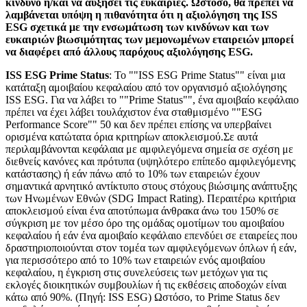
κίνδυνο ή/και να αυξήσει τις ευκαιρίες. Ωστόσο, θα πρέπει να
λαμβάνεται υπόψη η πιθανότητα ότι η αξιολόγηση της ISS
ESG σχετικά με την ενσωμάτωση των κινδύνων και των
ευκαιριών βιωσιμότητας των μεμονωμένων εταιρειών μπορεί
να διαφέρει από άλλους παρόχους αξιολόγησης ESG.
ISS ESG Prime Status
: Το ""ISS ESG Prime Status"" είναι μια
κατάταξη αμοιβαίου κεφαλαίου από τον οργανισμό αξιολόγησης
ISS ESG. Για να λάβει το ""Prime Status"", ένα αμοιβαίο κεφάλαιο
πρέπει να έχει λάβει τουλάχιστον ένα σταθμισμένο ""ESG
Performance Score"" 50 και δεν πρέπει επίσης να υπερβαίνει
ορισμένα κατώτατα όρια κριτηρίων αποκλεισμού.Σε αυτά
περιλαμβάνονται κεφάλαια με αμφιλεγόμενα σημεία σε σχέση με
διεθνείς κανόνες και πρότυπα (υψηλότερο επίπεδο αμφιλεγόμενης
κατάστασης) ή εάν πάνω από το 10% των εταιρειών έχουν
σημαντικά αρνητικό αντίκτυπο στους στόχους βιώσιμης ανάπτυξης
των Ηνωμένων Εθνών (SDG Impact Rating). Περαιτέρω κριτήρια
αποκλεισμού είναι ένα αποτύπωμα άνθρακα άνω του 150% σε
σύγκριση με τον μέσο όρο της ομάδας ομοτίμων του αμοιβαίου
κεφαλαίου ή εάν ένα αμοιβαίο κεφάλαιο επενδύει σε εταιρείες που
δραστηριοποιούνται στον τομέα των αμφιλεγόμενων όπλων ή εάν,
για περισσότερο από το 10% των εταιρειών ενός αμοιβαίου
κεφαλαίου, η έγκριση στις συνελεύσεις των μετόχων για τις
εκλογές διοικητικών συμβουλίων ή τις εκθέσεις αποδοχών είναι
κάτω από 90%. (Πηγή: ISS ESG) Ωστόσο, το Prime Status δεν