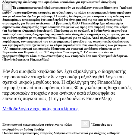
Δέσμευση της διοίκησης του αμοιβαίου κεφαλαίου για την κλιματική διαχείριση
Τα χρηματοπιστωτικά ιδρύματα μπορούν να συμβάλουν στη μετάβαση στο "καθαρό
μηδέν", υποστηρίζοντας εταιρείες με φιλική προς το κλίμα επιχειρηματική δραστηριότητα
και με αξιόπιστα σχέδια μετάβασης. Ο άμεσος διάλογος με μια εταιρεία και η άσκηση των
δικαιωμάτων ψηφοφορίας έχει αποδειχθεί ότι είναι μια από τις πιο αποτελεσματικές
στρατηγικές για θετικό αντίκτυπο. Η βρετανική ΜΚΟ FinanceMap έχει αξιολογήσει
σημαντικούς διαχειριστές περιουσιακών στοιχείων ως προς την επιρροή τους στο κλίμα
(τη λεγόμενη κλιματική διαχείριση). Παρόμοια με τη σχολική, η βαθμολογία περιγράφει
πόσο αξιόπιστα ένας διαχειριστής περιουσιακών στοιχείων επηρεάζει τις εταιρείες για να
τις ευθυγραμμίσει με τη συμφωνία του Παρισιού για το κλίμα. Αυτό περιλαμβάνει, για
παράδειγμα, τον επηρεασμό του επιχειρηματικού μοντέλου, τις στρατηγικές κλιμάκωσης
και την ψήφιση των σχετικών με το κλίμα ψηφισμάτων στις συνεδριάσεις των μετόχων. Το
"Α" σημαίνει ισχυρή και συνεπής δέσμευση για εταιρική μετάβαση σύμφωνα με τη
Συμφωνία του Παρισιού, το "F" σημαίνει "ανεπαρκής". Γι’ αυτόν τον σκοπό
χρησιμοποιήθηκαν τόσο οι γνωστοποιήσεις των εταιρειών όσο και εξωτερικά δεδομένα.
(Πηγή δεδομένων: FinanceMap)
Εάν ένα αμοιβαίο κεφάλαιο δεν έχει αξιολόγηση, ο διαχειριστής
περιουσιακών στοιχείων δεν έχει ακόμη αξιολογηθεί λόγω του
σχετικά μικρού μεγέθους του. Η αξιολόγηση της FinanceMap
περιορίζεται επί του παρόντος στους 30 μεγαλύτερους διαχειριστές
περιουσιακών στοιχείων που ανήκουν κατά πλειοψηφία σε
επενδυτές παγκοσμίως. (Πηγή δεδομένων: FinanceMap)
Μεθοδολογία διαχείρισης του κλίματος
Επιστημονικά τεκμηριωμένοι στόχοι για το κλίμα
"Εταιρείες που
αναλαμβάνουν δράση Tooltip
Ολοένα και περισσότερες εταιρείες δεσμεύονται εθελοντικά για στόχους καθαρών