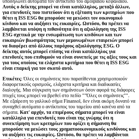
υποδηλώνει αυτόματα τον αντίκτυπο του αμοιβαίου κεφαλαίου.
Αυτός ο δείκτης μπορεί να είναι κατάλληλος, μεταξύ άλλων,
για επενδυτές που πιστεύουν ότι η εξέταση των κριτηρίων που
θέτει η ISS ESG θα μπορούσε να μειώσει τον οικονομικό
κίνδυνο και να αυξήσει τις ευκαιρίες. Ωστόσο, θα πρέπει να
λαμβάνεται υπόψη η πιθανότητα ότι η αξιολόγηση της ISS
ESG σχετικά με την ενσωμάτωση των κινδύνων και των
ευκαιριών βιωσιμότητας των μεμονωμένων εταιρειών μπορεί
να διαφέρει από άλλους παρόχους αξιολόγησης ESG. Ο
δείκτης αυτός μπορεί επίσης να είναι κατάλληλος για
επενδυτές που επιθυμούν να είναι συνεπείς με τις αξίες τους και
για τους οποίους τα ελάχιστα κριτήρια που θέτει η ISS ESG
είναι επαρκή για τον σκοπό αυτό.
Ετικέτες
: Όλες οι σημάνσεις που παρατίθενται χρησιμοποιούν
διαφορετικούς ορισμούς, ελάχιστα κριτήρια και διαδικασίες
διαλογής. Μια σύγκριση των σημάνσεων όσον αφορά τις διάφορες
πτυχές τους μπορεί να βρεθεί στο πεδίο ""Όλες οι σημάνσεις"".
Με εξαίρεση το γαλλικό σήμα Finansol, δεν είναι ακόμη δυνατό να
συναχθεί αυτόματα ο αντίκτυπος του ταμείου από κανένα από τα
σήματα.
Κατ' αρχήν, τα επιμέρους σήματα μπορεί να είναι
κατάλληλα για επενδυτές που είναι της γνώμης ότι η
συνεκτίμηση των κριτηρίων που ορίζει η σήμανση θα
μπορούσε να μειώσει τους χρηματοοικονομικούς κινδύνους και
να αυξήσει τις ευκαιρίες. Ωστόσο, θα πρέπει να λαμβάνεται