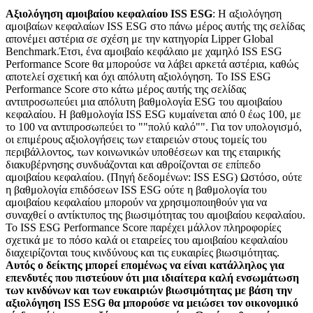
Αξιολόγηση αμοιβαίου κεφαλαίου ISS ESG
: Η αξιολόγηση
αμοιβαίων κεφαλαίων ISS ESG στο πάνω μέρος αυτής της σελίδας
απονέμει αστέρια σε σχέση με την κατηγορία Lipper Global
Benchmark.Έτσι, ένα αμοιβαίο κεφάλαιο με χαμηλό ISS ESG
Performance Score θα μπορούσε να λάβει αρκετά αστέρια, καθώς
αποτελεί σχετική και όχι απόλυτη αξιολόγηση. Το ISS ESG
Performance Score στο κάτω μέρος αυτής της σελίδας
αντιπροσωπεύει μια απόλυτη βαθμολογία ESG του αμοιβαίου
κεφαλαίου. Η βαθμολογία ISS ESG κυμαίνεται από 0 έως 100, με
το 100 να αντιπροσωπεύει το ""πολύ καλό"". Για τον υπολογισμό,
οι επιμέρους αξιολογήσεις των εταιρειών στους τομείς του
περιβάλλοντος, των κοινωνικών υποθέσεων και της εταιρικής
διακυβέρνησης συνδυάζονται και αθροίζονται σε επίπεδο
αμοιβαίου κεφαλαίου. (Πηγή δεδομένων: ISS ESG) Ωστόσο, ούτε
η βαθμολογία επιδόσεων ISS ESG ούτε η βαθμολογία του
αμοιβαίου κεφαλαίου μπορούν να χρησιμοποιηθούν για να
συναχθεί ο αντίκτυπος της βιωσιμότητας του αμοιβαίου κεφαλαίου.
Το ISS ESG Performance Score παρέχει μάλλον πληροφορίες
σχετικά με το πόσο καλά οι εταιρείες του αμοιβαίου κεφαλαίου
διαχειρίζονται τους κινδύνους και τις ευκαιρίες βιωσιμότητας.
Αυτός ο δείκτης μπορεί επομένως να είναι κατάλληλος για
επενδυτές που πιστεύουν ότι μια ιδιαίτερα καλή ενσωμάτωση
των κινδύνων και των ευκαιριών βιωσιμότητας με βάση την
αξιολόγηση ISS ESG θα μπορούσε να μειώσει τον οικονομικό