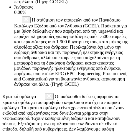
πετρέλαιο. (Πηγή: GOGEL)
Άνθρακας
0.00%
Η στάθμιση των εταιρειών από τον Παγκόσμιο
Κατάλογο Εξόδου από τον Άνθρακα (GCEL). Πρόκειται για
μια βάση δεδομένων που παρέχεται από την urgewald και
περιέχει πληροφορίες για περισσότερες από 1.600 εταιρείες
και περισσότερες από 1.900 θυγατρικές τους κατά μήκος της
αλυσίδας αξίας του άνθρακα. Περιλαμβάνει όχι μόνο την
εξόρυξη άνθρακα και την παραγωγή ηλεκτρικής ενέργειας
από άνθρακα, αλλά και εταιρείες που ασχολούνται με τη
μεταφορά και τη διακίνηση άνθρακα, κατασκευαστές
μονάδων παραγωγής ηλεκτρικής ενέργειας από άνθρακα,
παρόχους υπηρεσιών EPC (EPC: Engineering, Procurement,
and Construction) για τη βιομηχανία άνθρακα, αεριοποίηση
άνθρακα και άλλα. (Πηγή: GCEL)
Κρατικά ομόλογα
Οι ακόλουθοι δείκτες αφορούν τα
κρατικά ομόλογα του αμοιβαίου κεφαλαίου και όχι τα εταιρικά
ομόλογα. Τα κρατικά ομόλογα είναι χρεωστικοί τίτλοι που έχουν
εκδοθεί από κυβερνήσεις που δανείζονται χρήματα στην
κεφαλαιαγορά. Έχουν καθορισμένη διάρκεια και καταβάλλουν
τόκους. Εξετάζουμε μόνο ομόλογα που εκδίδονται σε εθνικό
επίπεδο, δηλαδή από κυβερνήσεις. Δεν λαμβάνουμε υπόψη