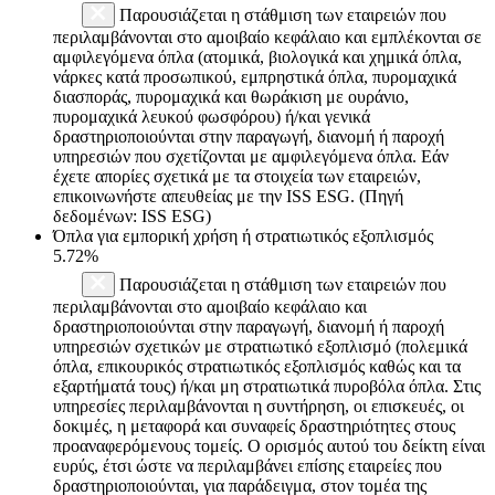
Παρουσιάζεται η στάθμιση των εταιρειών που
περιλαμβάνονται στο αμοιβαίο κεφάλαιο και εμπλέκονται σε
αμφιλεγόμενα όπλα (ατομικά, βιολογικά και χημικά όπλα,
νάρκες κατά προσωπικού, εμπρηστικά όπλα, πυρομαχικά
διασποράς, πυρομαχικά και θωράκιση με ουράνιο,
πυρομαχικά λευκού φωσφόρου) ή/και γενικά
δραστηριοποιούνται στην παραγωγή, διανομή ή παροχή
υπηρεσιών που σχετίζονται με αμφιλεγόμενα όπλα. Εάν
έχετε απορίες σχετικά με τα στοιχεία των εταιρειών,
επικοινωνήστε απευθείας με την ISS ESG. (Πηγή
δεδομένων: ISS ESG)
Όπλα για εμπορική χρήση ή στρατιωτικός εξοπλισμός
5.72%
Παρουσιάζεται η στάθμιση των εταιρειών που
περιλαμβάνονται στο αμοιβαίο κεφάλαιο και
δραστηριοποιούνται στην παραγωγή, διανομή ή παροχή
υπηρεσιών σχετικών με στρατιωτικό εξοπλισμό (πολεμικά
όπλα, επικουρικός στρατιωτικός εξοπλισμός καθώς και τα
εξαρτήματά τους) ή/και μη στρατιωτικά πυροβόλα όπλα. Στις
υπηρεσίες περιλαμβάνονται η συντήρηση, οι επισκευές, οι
δοκιμές, η μεταφορά και συναφείς δραστηριότητες στους
προαναφερόμενους τομείς. Ο ορισμός αυτού του δείκτη είναι
ευρύς, έτσι ώστε να περιλαμβάνει επίσης εταιρείες που
δραστηριοποιούνται, για παράδειγμα, στον τομέα της