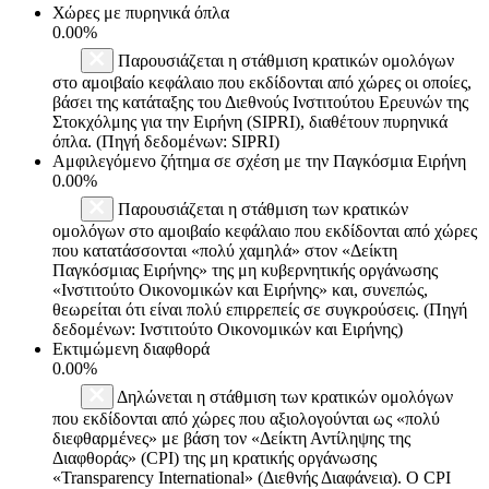
Χώρες με πυρηνικά όπλα
0.00%
Παρουσιάζεται η στάθμιση κρατικών ομολόγων
στο αμοιβαίο κεφάλαιο που εκδίδονται από χώρες οι οποίες,
βάσει της κατάταξης του Διεθνούς Ινστιτούτου Ερευνών της
Στοκχόλμης για την Ειρήνη (SIPRI), διαθέτουν πυρηνικά
όπλα. (Πηγή δεδομένων: SIPRI)
Αμφιλεγόμενο ζήτημα σε σχέση με την Παγκόσμια Ειρήνη
0.00%
Παρουσιάζεται η στάθμιση των κρατικών
ομολόγων στο αμοιβαίο κεφάλαιο που εκδίδονται από χώρες
που κατατάσσονται «πολύ χαμηλά» στον «Δείκτη
Παγκόσμιας Ειρήνης» της μη κυβερνητικής οργάνωσης
«Ινστιτούτο Οικονομικών και Ειρήνης» και, συνεπώς,
θεωρείται ότι είναι πολύ επιρρεπείς σε συγκρούσεις. (Πηγή
δεδομένων: Ινστιτούτο Οικονομικών και Ειρήνης)
Εκτιμώμενη διαφθορά
0.00%
Δηλώνεται η στάθμιση των κρατικών ομολόγων
που εκδίδονται από χώρες που αξιολογούνται ως «πολύ
διεφθαρμένες» με βάση τον «Δείκτη Αντίληψης της
Διαφθοράς» (CPI) της μη κρατικής οργάνωσης
«Transparency International» (Διεθνής Διαφάνεια). Ο CPI