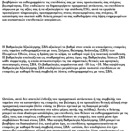
βοηθήσουν να ευθυγραμμίσετε τις επενδύσεις σας με τους προσωπικούς σας στόχους
βιωσιμότητας. Είτε επιδιώκετε να δημιουργήσετε πραγματικό αντίκτυπο, να επενδύσετε
σύμφωνα με τις αξίες σας ή να αξιολογήσετε την απόδοση ESG, αυτά τα εργαλεία
προσφέρουν πληροφορίες προσαρμοσμένες στους συγκεκριμένους σας στόχους. Η
κατανόηση του σκοπού κάθε δείκτη μπορεί να σας καθοδηγήσει στη λήψη ενημερωμένων
και ουσιαστικών επενδυτικών αποφάσεων.
Η Βαθμολογία Αξιολόγησης ΣΒΑ αξιολογεί το βαθμό στον οποίο οι υποκείμενες εταιρείες
ενός ταμείου ευθυγραμμίζονται με τους Στόχους Βιώσιμης Ανάπτυξης (ΣΒΑ) των
Ηνωμένων Εθνών, όπως η δράση για το κλίμα, το καθαρό νερό ή η ποιοτική εκπαίδευση.
Η βαθμολογία υπολογίζεται ως σταθμισμένος μέσος όρος της Βαθμολογίας Λύσεων ΣΒΑ
κάθε συμμετοχής, η οποία αντικατοπτρίζει τις πιο σημαντικές θετικές και αρνητικές
συνεισφορές στους ΣΒΑ. Οι βαθμολογίες κυμαίνονται από -10 έως +10. Μια υψηλότερη
Βαθμολογία Αξιολόγησης ΣΒΑ υποδηλώνει μεγαλύτερο μέσο ποσοστό επενδύσεων σε
εταιρείες με καθαρά θετική συμβολή σε λύσεις ευθυγραμμισμένες με τους ΣΒΑ.
Ωστόσο, αυτό δεν αποτελεί ένδειξη του πραγματικού αντίκτυπου ή της συμβολής του
ταμείου στο να καταστήσει τις εταιρείες πιο βιώσιμες ή να προκαλέσει θετική αλλαγή στην
πραγματική οικονομία (δείτε επίσης το βίντεο σχετικά με τη διαφορά μεταξύ
ευθυγράμμισης και αντίκτυπου στο κάτω μέρος αυτής της σελίδας). Αυτός ο δείκτης
μπορεί να είναι ιδιαίτερα κατάλληλος για επενδυτές που θέλουν να ευθυγραμμιστούν με τις
αξίες τους και επομένως επιθυμούν να επενδύσουν σε εταιρείες που κατά μέσο όρο
συμβάλλουν θετικά στους ΣΒΑ. Μια υψηλή Βαθμολογία Αξιολόγησης ΣΒΑ μπορεί να
βοηθήσει να διασφαλιστεί ότι, κατά μέσο όρο, οι επενδύσεις πραγματοποιούνται σε
εταιρείες με καθαρά θετική συμβολή στους ΣΒΑ· ωστόσο, δεν υποδηλώνει ότι έχει
σημειωθεί οποιαδήποτε αλλαγή στη συμπεριφορά της εταιρείας (ένας «αντίκτυπος») ως