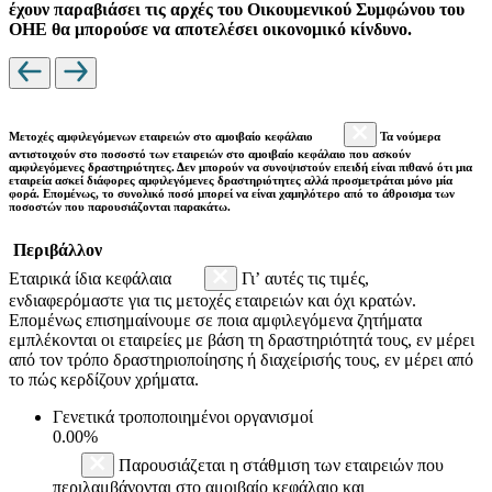
έχουν παραβιάσει τις αρχές του Οικουμενικού Συμφώνου του
ΟΗΕ θα μπορούσε να αποτελέσει οικονομικό κίνδυνο.
Μετοχές αμφιλεγόμενων εταιρειών στο αμοιβαίο κεφάλαιο
Τα νούμερα
αντιστοιχούν στο ποσοστό των εταιρειών στο αμοιβαίο κεφάλαιο που ασκούν
αμφιλεγόμενες δραστηριότητες. Δεν μπορούν να συνοψιστούν επειδή είναι πιθανό ότι μια
εταιρεία ασκεί διάφορες αμφιλεγόμενες δραστηριότητες αλλά προσμετράται μόνο μία
φορά. Επομένως, το συνολικό ποσό μπορεί να είναι χαμηλότερο από το άθροισμα των
ποσοστών που παρουσιάζονται παρακάτω.
Περιβάλλον
Εταιρικά ίδια κεφάλαια
Γι’ αυτές τις τιμές,
ενδιαφερόμαστε για τις μετοχές εταιρειών και όχι κρατών.
Επομένως επισημαίνουμε σε ποια αμφιλεγόμενα ζητήματα
εμπλέκονται οι εταιρείες με βάση τη δραστηριότητά τους, εν μέρει
από τον τρόπο δραστηριοποίησης ή διαχείρισής τους, εν μέρει από
το πώς κερδίζουν χρήματα.
Γενετικά τροποποιημένοι οργανισμοί
0.00%
Παρουσιάζεται η στάθμιση των εταιρειών που
περιλαμβάνονται στο αμοιβαίο κεφάλαιο και