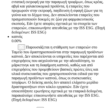
εντατική εκτροφή για την παραγωγή τροφίμων, όπως κρέας,
αβγά και γαλακτοκομικά προϊόντα, ή εταιρείες που
προχωρούν στην εκτροφή, παγίδευση ή σφαγή ζώων για τη
γούνα και το δέρμα τους. Δεν αποκλείονται εταιρείες που
πραγματοποιούν δοκιμές σε ζώα για φαρμακευτικούς
σκοπούς. Εάν έχετε απορίες σχετικά με τα στοιχεία των
εταιρειών, επικοινωνήστε απευθείας με την ISS ESG. (Πηγή
δεδομένων: ISS ESG)
καπνός
0.00%
Παρουσιάζεται η στάθμιση των εταιρειών στο
Ταμείο που δραστηριοποιούνται στην παραγωγή προϊόντων
καπνού. Δεν αποκλείονται οι υπηρεσίες που παρέχονται από
επιχειρήσεις που ασχολούνται με την αδειοδότηση, το
μάρκετινγκ και τη διαφήμιση καπνού, καθώς και από
επιχειρήσεις που προμηθεύουν βασικές πρώτες ύλες και
υλικά συσκευασίας που χρησιμοποιούνται ειδικά για την
παραγωγή προϊόντων καπνού, όπως οι συσκευασίες
τσιγάρων. Ο δείκτης αυτός δεν απαιτεί ελάχιστο μερίδιο
δραστηριοτήτων στον κύκλο εργασιών. Εάν έχετε
οποιεσδήποτε ερωτήσεις σχετικά με τα εταιρικά δεδομένα,
παρακαλούμε επικοινωνήστε απευθείας με την ISS ESG.
(Πηγή δεδομένων: ISS ESG)