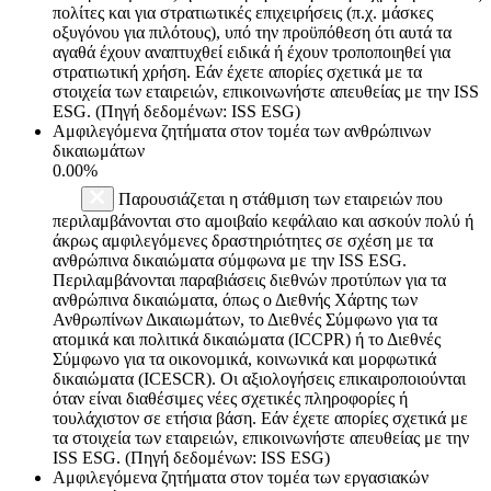
πολίτες και για στρατιωτικές επιχειρήσεις (π.χ. μάσκες
οξυγόνου για πιλότους), υπό την προϋπόθεση ότι αυτά τα
αγαθά έχουν αναπτυχθεί ειδικά ή έχουν τροποποιηθεί για
στρατιωτική χρήση. Εάν έχετε απορίες σχετικά με τα
στοιχεία των εταιρειών, επικοινωνήστε απευθείας με την ISS
ESG. (Πηγή δεδομένων: ISS ESG)
Αμφιλεγόμενα ζητήματα στον τομέα των ανθρώπινων
δικαιωμάτων
0.00%
Παρουσιάζεται η στάθμιση των εταιρειών που
περιλαμβάνονται στο αμοιβαίο κεφάλαιο και ασκούν πολύ ή
άκρως αμφιλεγόμενες δραστηριότητες σε σχέση με τα
ανθρώπινα δικαιώματα σύμφωνα με την ISS ESG.
Περιλαμβάνονται παραβιάσεις διεθνών προτύπων για τα
ανθρώπινα δικαιώματα, όπως ο Διεθνής Χάρτης των
Ανθρωπίνων Δικαιωμάτων, το Διεθνές Σύμφωνο για τα
ατομικά και πολιτικά δικαιώματα (ICCPR) ή το Διεθνές
Σύμφωνο για τα οικονομικά, κοινωνικά και μορφωτικά
δικαιώματα (ICESCR). Οι αξιολογήσεις επικαιροποιούνται
όταν είναι διαθέσιμες νέες σχετικές πληροφορίες ή
τουλάχιστον σε ετήσια βάση. Εάν έχετε απορίες σχετικά με
τα στοιχεία των εταιρειών, επικοινωνήστε απευθείας με την
ISS ESG. (Πηγή δεδομένων: ISS ESG)
Αμφιλεγόμενα ζητήματα στον τομέα των εργασιακών