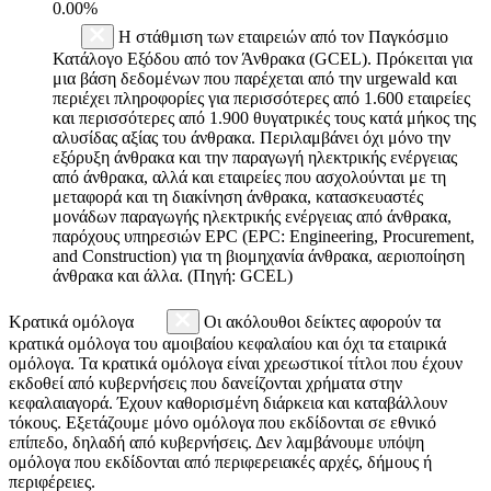
0.00%
Η στάθμιση των εταιρειών από τον Παγκόσμιο
Κατάλογο Εξόδου από τον Άνθρακα (GCEL). Πρόκειται για
μια βάση δεδομένων που παρέχεται από την urgewald και
περιέχει πληροφορίες για περισσότερες από 1.600 εταιρείες
και περισσότερες από 1.900 θυγατρικές τους κατά μήκος της
αλυσίδας αξίας του άνθρακα. Περιλαμβάνει όχι μόνο την
εξόρυξη άνθρακα και την παραγωγή ηλεκτρικής ενέργειας
από άνθρακα, αλλά και εταιρείες που ασχολούνται με τη
μεταφορά και τη διακίνηση άνθρακα, κατασκευαστές
μονάδων παραγωγής ηλεκτρικής ενέργειας από άνθρακα,
παρόχους υπηρεσιών EPC (EPC: Engineering, Procurement,
and Construction) για τη βιομηχανία άνθρακα, αεριοποίηση
άνθρακα και άλλα. (Πηγή: GCEL)
Κρατικά ομόλογα
Οι ακόλουθοι δείκτες αφορούν τα
κρατικά ομόλογα του αμοιβαίου κεφαλαίου και όχι τα εταιρικά
ομόλογα. Τα κρατικά ομόλογα είναι χρεωστικοί τίτλοι που έχουν
εκδοθεί από κυβερνήσεις που δανείζονται χρήματα στην
κεφαλαιαγορά. Έχουν καθορισμένη διάρκεια και καταβάλλουν
τόκους. Εξετάζουμε μόνο ομόλογα που εκδίδονται σε εθνικό
επίπεδο, δηλαδή από κυβερνήσεις. Δεν λαμβάνουμε υπόψη
ομόλογα που εκδίδονται από περιφερειακές αρχές, δήμους ή
περιφέρειες.