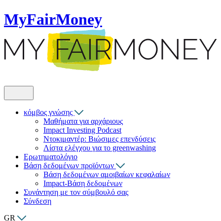
MyFairMoney
κόμβος γνώσης
Μαθήματα για αρχάριους
Impact Investing Podcast
Ντοκιμαντέρ: Βιώσιμες επενδύσεις
Λίστα ελέγχου για το greenwashing
Ερωτηματολόγιο
Βάση δεδομένων προϊόντων
Βάση δεδομένων αμοιβαίων κεφαλαίων
Impact-Βάση δεδομένων
Συνάντηση με τον σύμβουλό σας
Σύνδεση
GR