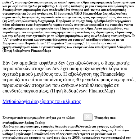
μηδέν", υποστηρίζοντας εταιρείες με φιλική προς το κλίμα επιχειρηματική δραστηριότητα
και με αξιόπιστα σχέδια μετάβασης. Ο άμεσος διάλογος με μια εταιρεία και η άσκηση των
δικαιωμάτων ψηφοφορίας έχει αποδειχθεί ότι είναι μια από τις πιο αποτελεσματικές
στρατηγικές για θετικό αντίκτυπο. Η βρετανική ΜΚΟ FinanceMap έχει αξιολογήσει
σημαντικούς διαχειριστές περιουσιακών στοιχείων ως προς την επιρροή τους στο κλίμα
(τη λεγόμενη κλιματική διαχείριση). Παρόμοια με τη σχολική, η βαθμολογία περιγράφει
πόσο αξιόπιστα ένας διαχειριστής περιουσιακών στοιχείων επηρεάζει τις εταιρείες για να
τις ευθυγραμμίσει με τη συμφωνία του Παρισιού για το κλίμα. Αυτό περιλαμβάνει, για
παράδειγμα, τον επηρεασμό του επιχειρηματικού μοντέλου, τις στρατηγικές κλιμάκωσης
και την ψήφιση των σχετικών με το κλίμα ψηφισμάτων στις συνεδριάσεις των μετόχων. Το
"Α" σημαίνει ισχυρή και συνεπής δέσμευση για εταιρική μετάβαση σύμφωνα με τη
Συμφωνία του Παρισιού, το "F" σημαίνει "ανεπαρκής". Γι’ αυτόν τον σκοπό
χρησιμοποιήθηκαν τόσο οι γνωστοποιήσεις των εταιρειών όσο και εξωτερικά δεδομένα.
(Πηγή δεδομένων: FinanceMap)
Εάν ένα αμοιβαίο κεφάλαιο δεν έχει αξιολόγηση, ο διαχειριστής
περιουσιακών στοιχείων δεν έχει ακόμη αξιολογηθεί λόγω του
σχετικά μικρού μεγέθους του. Η αξιολόγηση της FinanceMap
περιορίζεται επί του παρόντος στους 30 μεγαλύτερους διαχειριστές
περιουσιακών στοιχείων που ανήκουν κατά πλειοψηφία σε
επενδυτές παγκοσμίως. (Πηγή δεδομένων: FinanceMap)
Μεθοδολογία διαχείρισης του κλίματος
Επιστημονικά τεκμηριωμένοι στόχοι για το κλίμα
"Εταιρείες που
αναλαμβάνουν δράση Tooltip
Ολοένα και περισσότερες εταιρείες δεσμεύονται εθελοντικά για στόχους καθαρών
μηδενικών εκπομπών και διαμορφώνουν ενδιάμεσους κλιματικούς στόχους. Οι στόχοι
καθαρού μηδενισμού υποδεικνύουν πόσες εκπομπές πρέπει να μειώσει και να
αντισταθμίσει μια εταιρεία το αργότερο έως το 2050, προκειμένου να ανταποκριθεί στη