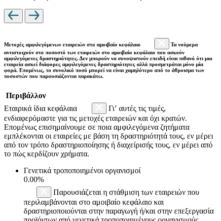
Μετοχές αμφιλεγόμενων εταιρειών στο αμοιβαίο κεφάλαιο
Τα νούμερα
αντιστοιχούν στο ποσοστό των εταιρειών στο αμοιβαίο κεφάλαιο που ασκούν
αμφιλεγόμενες δραστηριότητες. Δεν μπορούν να συνοψιστούν επειδή είναι πιθανό ότι μια
εταιρεία ασκεί διάφορες αμφιλεγόμενες δραστηριότητες αλλά προσμετράται μόνο μία
φορά. Επομένως, το συνολικό ποσό μπορεί να είναι χαμηλότερο από το άθροισμα των
ποσοστών που παρουσιάζονται παρακάτω.
Περιβάλλον
Εταιρικά ίδια κεφάλαια
Γι’ αυτές τις τιμές,
ενδιαφερόμαστε για τις μετοχές εταιρειών και όχι κρατών.
Επομένως επισημαίνουμε σε ποια αμφιλεγόμενα ζητήματα
εμπλέκονται οι εταιρείες με βάση τη δραστηριότητά τους, εν μέρει
από τον τρόπο δραστηριοποίησης ή διαχείρισής τους, εν μέρει από
το πώς κερδίζουν χρήματα.
Γενετικά τροποποιημένοι οργανισμοί
0.00%
Παρουσιάζεται η στάθμιση των εταιρειών που
περιλαμβάνονται στο αμοιβαίο κεφάλαιο και
δραστηριοποιούνται στην παραγωγή ή/και στην επεξεργασία
προϊόντων από γενετικά τροποποιημένους οργανισμούς.