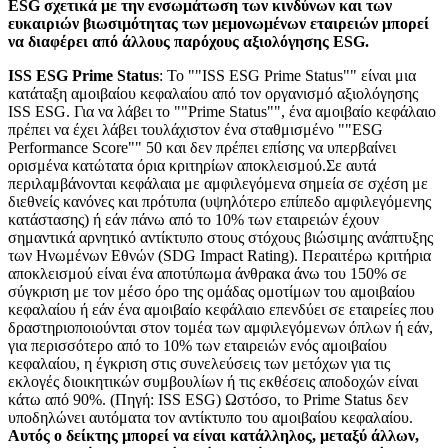
ESG σχετικά με την ενσωμάτωση των κινδύνων και των
ευκαιριών βιωσιμότητας των μεμονωμένων εταιρειών μπορεί
να διαφέρει από άλλους παρόχους αξιολόγησης ESG.
ISS ESG Prime Status
: Το ""ISS ESG Prime Status"" είναι μια
κατάταξη αμοιβαίου κεφαλαίου από τον οργανισμό αξιολόγησης
ISS ESG. Για να λάβει το ""Prime Status"", ένα αμοιβαίο κεφάλαιο
πρέπει να έχει λάβει τουλάχιστον ένα σταθμισμένο ""ESG
Performance Score"" 50 και δεν πρέπει επίσης να υπερβαίνει
ορισμένα κατώτατα όρια κριτηρίων αποκλεισμού.Σε αυτά
περιλαμβάνονται κεφάλαια με αμφιλεγόμενα σημεία σε σχέση με
διεθνείς κανόνες και πρότυπα (υψηλότερο επίπεδο αμφιλεγόμενης
κατάστασης) ή εάν πάνω από το 10% των εταιρειών έχουν
σημαντικά αρνητικό αντίκτυπο στους στόχους βιώσιμης ανάπτυξης
των Ηνωμένων Εθνών (SDG Impact Rating). Περαιτέρω κριτήρια
αποκλεισμού είναι ένα αποτύπωμα άνθρακα άνω του 150% σε
σύγκριση με τον μέσο όρο της ομάδας ομοτίμων του αμοιβαίου
κεφαλαίου ή εάν ένα αμοιβαίο κεφάλαιο επενδύει σε εταιρείες που
δραστηριοποιούνται στον τομέα των αμφιλεγόμενων όπλων ή εάν,
για περισσότερο από το 10% των εταιρειών ενός αμοιβαίου
κεφαλαίου, η έγκριση στις συνελεύσεις των μετόχων για τις
εκλογές διοικητικών συμβουλίων ή τις εκθέσεις αποδοχών είναι
κάτω από 90%. (Πηγή: ISS ESG) Ωστόσο, το Prime Status δεν
υποδηλώνει αυτόματα τον αντίκτυπο του αμοιβαίου κεφαλαίου.
Αυτός ο δείκτης μπορεί να είναι κατάλληλος, μεταξύ άλλων,