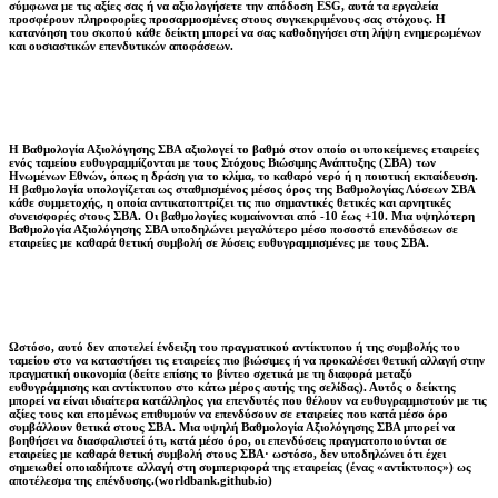
σύμφωνα με τις αξίες σας ή να αξιολογήσετε την απόδοση ESG, αυτά τα εργαλεία
προσφέρουν πληροφορίες προσαρμοσμένες στους συγκεκριμένους σας στόχους. Η
κατανόηση του σκοπού κάθε δείκτη μπορεί να σας καθοδηγήσει στη λήψη ενημερωμένων
και ουσιαστικών επενδυτικών αποφάσεων.
Η Βαθμολογία Αξιολόγησης ΣΒΑ αξιολογεί το βαθμό στον οποίο οι υποκείμενες εταιρείες
ενός ταμείου ευθυγραμμίζονται με τους Στόχους Βιώσιμης Ανάπτυξης (ΣΒΑ) των
Ηνωμένων Εθνών, όπως η δράση για το κλίμα, το καθαρό νερό ή η ποιοτική εκπαίδευση.
Η βαθμολογία υπολογίζεται ως σταθμισμένος μέσος όρος της Βαθμολογίας Λύσεων ΣΒΑ
κάθε συμμετοχής, η οποία αντικατοπτρίζει τις πιο σημαντικές θετικές και αρνητικές
συνεισφορές στους ΣΒΑ. Οι βαθμολογίες κυμαίνονται από -10 έως +10. Μια υψηλότερη
Βαθμολογία Αξιολόγησης ΣΒΑ υποδηλώνει μεγαλύτερο μέσο ποσοστό επενδύσεων σε
εταιρείες με καθαρά θετική συμβολή σε λύσεις ευθυγραμμισμένες με τους ΣΒΑ.
Ωστόσο, αυτό δεν αποτελεί ένδειξη του πραγματικού αντίκτυπου ή της συμβολής του
ταμείου στο να καταστήσει τις εταιρείες πιο βιώσιμες ή να προκαλέσει θετική αλλαγή στην
πραγματική οικονομία (δείτε επίσης το βίντεο σχετικά με τη διαφορά μεταξύ
ευθυγράμμισης και αντίκτυπου στο κάτω μέρος αυτής της σελίδας). Αυτός ο δείκτης
μπορεί να είναι ιδιαίτερα κατάλληλος για επενδυτές που θέλουν να ευθυγραμμιστούν με τις
αξίες τους και επομένως επιθυμούν να επενδύσουν σε εταιρείες που κατά μέσο όρο
συμβάλλουν θετικά στους ΣΒΑ. Μια υψηλή Βαθμολογία Αξιολόγησης ΣΒΑ μπορεί να
βοηθήσει να διασφαλιστεί ότι, κατά μέσο όρο, οι επενδύσεις πραγματοποιούνται σε
εταιρείες με καθαρά θετική συμβολή στους ΣΒΑ· ωστόσο, δεν υποδηλώνει ότι έχει
σημειωθεί οποιαδήποτε αλλαγή στη συμπεριφορά της εταιρείας (ένας «αντίκτυπος») ως
αποτέλεσμα της επένδυσης.(worldbank.github.io)