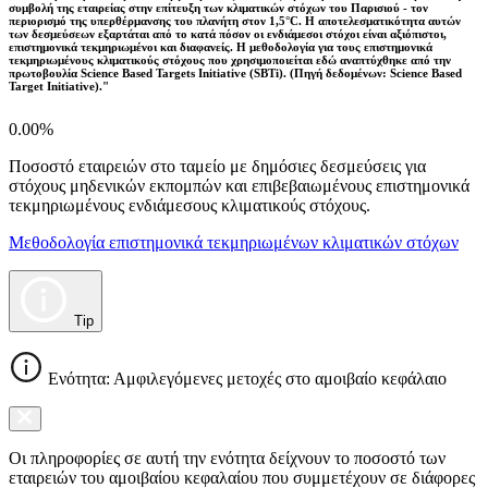
συμβολή της εταιρείας στην επίτευξη των κλιματικών στόχων του Παρισιού - τον
περιορισμό της υπερθέρμανσης του πλανήτη στον 1,5°C. Η αποτελεσματικότητα αυτών
των δεσμεύσεων εξαρτάται από το κατά πόσον οι ενδιάμεσοι στόχοι είναι αξιόπιστοι,
επιστημονικά τεκμηριωμένοι και διαφανείς. Η μεθοδολογία για τους επιστημονικά
τεκμηριωμένους κλιματικούς στόχους που χρησιμοποιείται εδώ αναπτύχθηκε από την
πρωτοβουλία Science Based Targets Initiative (SBTi). (Πηγή δεδομένων: Science Based
Target Initiative)."
0.00%
Ποσοστό εταιρειών στο ταμείο με δημόσιες δεσμεύσεις για
στόχους μηδενικών εκπομπών και επιβεβαιωμένους επιστημονικά
τεκμηριωμένους ενδιάμεσους κλιματικούς στόχους.
Μεθοδολογία επιστημονικά τεκμηριωμένων κλιματικών στόχων
Tip
Ενότητα: Αμφιλεγόμενες μετοχές στο αμοιβαίο κεφάλαιο
Οι πληροφορίες σε αυτή την ενότητα δείχνουν το ποσοστό των
εταιρειών του αμοιβαίου κεφαλαίου που συμμετέχουν σε διάφορες