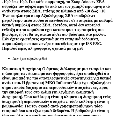
-10,0 έως 10,0. Για κάθε συμμετοχή, το Σκορ Λύσεων ΣΒΑ
αθροίζει τον υψηλότερο θετικό και τον χαμηλότερο αρνητικό
αντίκτυπο στους ΣΒΑ, επίσης σε κλίμακα από -10 έως +10.
Ένα υψηλότερο σκορ Αξιολόγησης ΣΒΑ υποδηλώνει
μεγαλύτερο μέσο ποσοστό επενδύσεων σε εταιρείες με καθαρά
θετική συμβολή στους ΣΒΑ. Ωστόσο, αυτό δεν αποτελεί
ένδειξη ότι το κεφάλαιο έχει καταστήσει τις εταιρείες πιο
βιώσιμες ή ότι θα τις καταστήσει πιο βιώσιμες στο μέλλον.
Εάν έχετε ερωτήσεις σχετικά με τα εταιρικά δεδομένα,
παρακαλούμε επικοινωνήστε απευθείας με την ISS ESG.
Περισσότερες πληροφορίες σχετικά με τη μεθ
Δεν έχει αξιολογηθεί
Κλιματική Διαχείριση
Ο άμεσος διάλογος με μια εταιρεία και
η άσκηση των δικαιωμάτων ψηφοφορίας έχει αποδειχθεί ότι
είναι μια από τις πιο αποτελεσματικές στρατηγικές για θετικό
αντίκτυπο. Η βρετανική ΜΚΟ InfluenceMap έχει αξιολογήσει
σημαντικούς διαχειριστές περιουσιακών στοιχείων ως προς
την επιρροή τους στο κλίμα (τη λεγόμενη κλιματική
διαχείριση). Όσο καλύτερη είναι η κλιματική διαχείριση ενός
διαχειριστή περιουσιακών στοιχείων, τόσο καλύτερη είναι η
βαθμολογία. Για τον σκοπό αυτό χρησιμοποιήθηκαν τόσο
εταιρικά όσο και εξωτερικά δεδομένα. Η βαθμολογία είναι η
ίδια για όλα τα κεφάλαια του διαχειριστή περιουσιακών