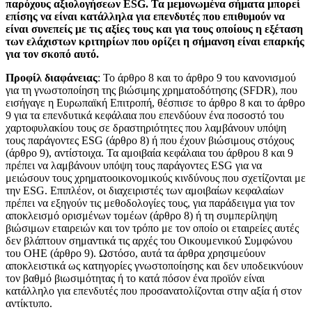
παρόχους αξιολογήσεων ESG. Τα μεμονωμένα σήματα μπορεί
επίσης να είναι κατάλληλα για επενδυτές που επιθυμούν να
είναι συνεπείς με τις αξίες τους και για τους οποίους η εξέταση
των ελάχιστων κριτηρίων που ορίζει η σήμανση είναι επαρκής
για τον σκοπό αυτό.
Προφίλ διαφάνειας
: Το άρθρο 8 και το άρθρο 9 του κανονισμού
για τη γνωστοποίηση της βιώσιμης χρηματοδότησης (SFDR), που
εισήγαγε η Ευρωπαϊκή Επιτροπή, θέσπισε το άρθρο 8 και το άρθρο
9 για τα επενδυτικά κεφάλαια που επενδύουν ένα ποσοστό του
χαρτοφυλακίου τους σε δραστηριότητες που λαμβάνουν υπόψη
τους παράγοντες ESG (άρθρο 8) ή που έχουν βιώσιμους στόχους
(άρθρο 9), αντίστοιχα. Τα αμοιβαία κεφάλαια του άρθρου 8 και 9
πρέπει να λαμβάνουν υπόψη τους παράγοντες ESG για να
μειώσουν τους χρηματοοικονομικούς κινδύνους που σχετίζονται με
την ESG. Επιπλέον, οι διαχειριστές των αμοιβαίων κεφαλαίων
πρέπει να εξηγούν τις μεθοδολογίες τους, για παράδειγμα για τον
αποκλεισμό ορισμένων τομέων (άρθρο 8) ή τη συμπερίληψη
βιώσιμων εταιρειών και τον τρόπο με τον οποίο οι εταιρείες αυτές
δεν βλάπτουν σημαντικά τις αρχές του Οικουμενικού Συμφώνου
του ΟΗΕ (άρθρο 9). Ωστόσο, αυτά τα άρθρα χρησιμεύουν
αποκλειστικά ως κατηγορίες γνωστοποίησης και δεν υποδεικνύουν
τον βαθμό βιωσιμότητας ή το κατά πόσον ένα προϊόν είναι
κατάλληλο για επενδυτές που προσανατολίζονται στην αξία ή στον
αντίκτυπο.