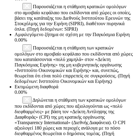
Παρουσιάζεται η στάθμιση κρατικών ομολόγων
στο αμοιβαίο κεφάλαιο που εκδίδονται από χώρες οι οποίες,
βάσει της κατάταξης του Διεθνούς Ινστιτούτου Ερευνών της
Στοκχόλμης για την Ειρήνη (SIPRI), διαθέτουν πυρηνικά
όπλα. (Πηγή δεδομένων: SIPRI)
Αμφιλεγόμενο ζήτημα σε σχέση με την Παγκόσμια Ειρήνη
0.00%
Παρουσιάζεται η στάθμιση των κρατικών
ομολόγων στο αμοιβαίο κεφάλαιο που εκδίδονται από χώρες
που κατατάσσονται «πολύ χαμηλά» στον «Δείκτη
Παγκόσμιας Ειρήνης» της μη κυβερνητικής οργάνωσης
«Ινστιτούτο Οικονομικών και Ειρήνης» και, συνεπώς,
θεωρείται ότι είναι πολύ επιρρεπείς σε συγκρούσεις. (Πηγή
δεδομένων: Ινστιτούτο Οικονομικών και Ειρήνης)
Εκτιμώμενη διαφθορά
0.00%
Δηλώνεται η στάθμιση των κρατικών ομολόγων
που εκδίδονται από χώρες που αξιολογούνται ως «πολύ
διεφθαρμένες» με βάση τον «Δείκτη Αντίληψης της
Διαφθοράς» (CPI) της μη κρατικής οργάνωσης
«Transparency International» (Διεθνής Διαφάνεια). Ο CPI
αξιολογεί 180 χώρες και περιοχές ανάλογα με το πόσο
διεφθαρμένος θεωρείται ο δημόσιος τομέας. (Πηγή