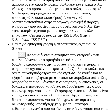
αμφιλεγόμενα όπλα (ατομικά, βιολογικά και χημικά όπλα,
νάρκες κατά προσωπικού, εμπρηστικά όπλα, πυρομαχικά
διασποράς, πυρομαχικά και θωράκιση με ουράνιο,
πυρομαχικά λευκού φωσφόρου) ή/και γενικά
δραστηριοποιούνται στην παραγωγή, διανομή ή παροχή
υπηρεσιών που σχετίζονται με αμφιλεγόμενα όπλα. Εάν
έχετε απορίες σχετικά με τα στοιχεία των εταιρειών,
επικοινωνήστε απευθείας με την ISS ESG. (Πηγή
δεδομένων: ISS ESG)
Όπλα για εμπορική χρήση ή στρατιωτικός εξοπλισμός
0.00%
Παρουσιάζεται η στάθμιση των εταιρειών που
περιλαμβάνονται στο αμοιβαίο κεφάλαιο και
δραστηριοποιούνται στην παραγωγή, διανομή ή παροχή
υπηρεσιών σχετικών με στρατιωτικό εξοπλισμό (πολεμικά
όπλα, επικουρικός στρατιωτικός εξοπλισμός καθώς και τα
εξαρτήματά τους) ή/και μη στρατιωτικά πυροβόλα όπλα. Στις
υπηρεσίες περιλαμβάνονται η συντήρηση, οι επισκευές, οι
δοκιμές, η μεταφορά και συναφείς δραστηριότητες στους
προαναφερόμενους τομείς. Ο ορισμός αυτού του δείκτη είναι
ευρύς, έτσι ώστε να περιλαμβάνει επίσης εταιρείες που
δραστηριοποιούνται, για παράδειγμα, στον τομέα της
υλικοτεχνικής υποστήριξης (π.χ. με τη μεταφορά
τεθωρακισμένων) ή που παράγουν αγαθά για χρήση από τους