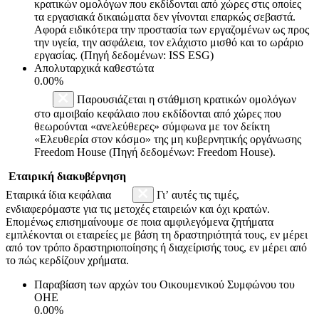
κρατικών ομολόγων που εκδίδονται από χώρες στις οποίες
τα εργασιακά δικαιώματα δεν γίνονται επαρκώς σεβαστά.
Αφορά ειδικότερα την προστασία των εργαζομένων ως προς
την υγεία, την ασφάλεια, τον ελάχιστο μισθό και το ωράριο
εργασίας. (Πηγή δεδομένων: ISS ESG)
Απολυταρχικά καθεστώτα
0.00%
Παρουσιάζεται η στάθμιση κρατικών ομολόγων
στο αμοιβαίο κεφάλαιο που εκδίδονται από χώρες που
θεωρούνται «ανελεύθερες» σύμφωνα με τον δείκτη
«Ελευθερία στον κόσμο» της μη κυβερνητικής οργάνωσης
Freedom House (Πηγή δεδομένων: Freedom House).
Εταιρική διακυβέρνηση
Εταιρικά ίδια κεφάλαια
Γι’ αυτές τις τιμές,
ενδιαφερόμαστε για τις μετοχές εταιρειών και όχι κρατών.
Επομένως επισημαίνουμε σε ποια αμφιλεγόμενα ζητήματα
εμπλέκονται οι εταιρείες με βάση τη δραστηριότητά τους, εν μέρει
από τον τρόπο δραστηριοποίησης ή διαχείρισής τους, εν μέρει από
το πώς κερδίζουν χρήματα.
Παραβίαση των αρχών του Οικουμενικού Συμφώνου του
ΟΗΕ
0.00%