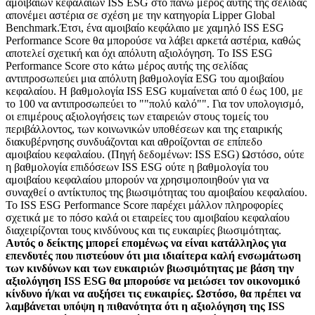
αμοιβαίων κεφαλαίων ISS ESG στο πάνω μέρος αυτής της σελίδας
απονέμει αστέρια σε σχέση με την κατηγορία Lipper Global
Benchmark.Έτσι, ένα αμοιβαίο κεφάλαιο με χαμηλό ISS ESG
Performance Score θα μπορούσε να λάβει αρκετά αστέρια, καθώς
αποτελεί σχετική και όχι απόλυτη αξιολόγηση. Το ISS ESG
Performance Score στο κάτω μέρος αυτής της σελίδας
αντιπροσωπεύει μια απόλυτη βαθμολογία ESG του αμοιβαίου
κεφαλαίου. Η βαθμολογία ISS ESG κυμαίνεται από 0 έως 100, με
το 100 να αντιπροσωπεύει το ""πολύ καλό"". Για τον υπολογισμό,
οι επιμέρους αξιολογήσεις των εταιρειών στους τομείς του
περιβάλλοντος, των κοινωνικών υποθέσεων και της εταιρικής
διακυβέρνησης συνδυάζονται και αθροίζονται σε επίπεδο
αμοιβαίου κεφαλαίου. (Πηγή δεδομένων: ISS ESG) Ωστόσο, ούτε
η βαθμολογία επιδόσεων ISS ESG ούτε η βαθμολογία του
αμοιβαίου κεφαλαίου μπορούν να χρησιμοποιηθούν για να
συναχθεί ο αντίκτυπος της βιωσιμότητας του αμοιβαίου κεφαλαίου.
Το ISS ESG Performance Score παρέχει μάλλον πληροφορίες
σχετικά με το πόσο καλά οι εταιρείες του αμοιβαίου κεφαλαίου
διαχειρίζονται τους κινδύνους και τις ευκαιρίες βιωσιμότητας.
Αυτός ο δείκτης μπορεί επομένως να είναι κατάλληλος για
επενδυτές που πιστεύουν ότι μια ιδιαίτερα καλή ενσωμάτωση
των κινδύνων και των ευκαιριών βιωσιμότητας με βάση την
αξιολόγηση ISS ESG θα μπορούσε να μειώσει τον οικονομικό
κίνδυνο ή/και να αυξήσει τις ευκαιρίες. Ωστόσο, θα πρέπει να
λαμβάνεται υπόψη η πιθανότητα ότι η αξιολόγηση της ISS