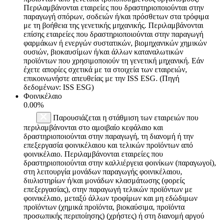
Περιλαμβάνονται εταιρείες που δραστηριοποιούνται στην
παραγωγή σπόρων, σοδειών ή/και πρόσθετων στα τρόφιμα
με τη βοήθεια της γενετικής μηχανικής. Περιλαμβάνονται
επίσης εταιρείες που δραστηριοποιούνται στην παραγωγή
φαρμάκων ή ενεργών συστατικών, βιομηχανικών χημικών
ουσιών, βιοκαυσίμων ή/και άλλων καταναλωτικών
προϊόντων που χρησιμοποιούν τη γενετική μηχανική. Εάν
έχετε απορίες σχετικά με τα στοιχεία των εταιρειών,
επικοινωνήστε απευθείας με την ISS ESG. (Πηγή
δεδομένων: ISS ESG)
Φοινικέλαιο
0.00%
Παρουσιάζεται η στάθμιση των εταιρειών που
περιλαμβάνονται στο αμοιβαίο κεφάλαιο και
δραστηριοποιούνται στην παραγωγή, τη διανομή ή την
επεξεργασία φοινικέλαιου και τελικών προϊόντων από
φοινικέλαιο. Περιλαμβάνονται εταιρείες που
δραστηριοποιούνται στην καλλιέργεια φοινίκων (παραγωγοί),
στη λειτουργία μονάδων παραγωγής φοινικέλαιου,
διυλιστηρίων ή/και μονάδων κλασμάτωσης (φορείς
επεξεργασίας), στην παραγωγή τελικών προϊόντων με
φοινικέλαιο, μεταξύ άλλων τροφίμων και μη εδώδιμων
προϊόντων (χημικά προϊόντα, βιοκαύσιμα, προϊόντα
προσωπικής περιποίησης) (χρήστες) ή στη διανομή αργού