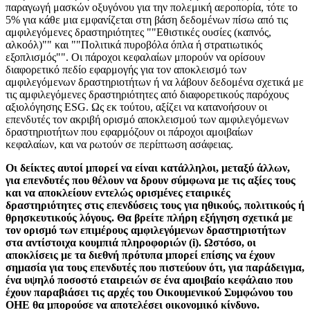
παραγωγή μασκών οξυγόνου για την πολεμική αεροπορία, τότε το
5% για κάθε μια εμφανίζεται στη βάση δεδομένων πίσω από τις
αμφιλεγόμενες δραστηριότητες ""Εθιστικές ουσίες (καπνός,
αλκοόλ)"" και ""Πολιτικά πυροβόλα όπλα ή στρατιωτικός
εξοπλισμός"". Οι πάροχοι κεφαλαίων μπορούν να ορίσουν
διαφορετικό πεδίο εφαρμογής για τον αποκλεισμό των
αμφιλεγόμενων δραστηριοτήτων ή να λάβουν δεδομένα σχετικά με
τις αμφιλεγόμενες δραστηριότητες από διαφορετικούς παρόχους
αξιολόγησης ESG. Ως εκ τούτου, αξίζει να κατανοήσουν οι
επενδυτές τον ακριβή ορισμό αποκλεισμού των αμφιλεγόμενων
δραστηριοτήτων που εφαρμόζουν οι πάροχοι αμοιβαίων
κεφαλαίων, και να ρωτούν σε περίπτωση ασάφειας.
Οι δείκτες αυτοί μπορεί να είναι κατάλληλοι, μεταξύ άλλων,
για επενδυτές που θέλουν να δρουν σύμφωνα με τις αξίες τους
και να αποκλείουν εντελώς ορισμένες εταιρικές
δραστηριότητες στις επενδύσεις τους για ηθικούς, πολιτικούς ή
θρησκευτικούς λόγους. Θα βρείτε πλήρη εξήγηση σχετικά με
τον ορισμό των επιμέρους αμφιλεγόμενων δραστηριοτήτων
στα αντίστοιχα κουμπιά πληροφοριών (i). Ωστόσο, οι
αποκλίσεις με τα διεθνή πρότυπα μπορεί επίσης να έχουν
σημασία για τους επενδυτές που πιστεύουν ότι, για παράδειγμα,
ένα υψηλό ποσοστό εταιρειών σε ένα αμοιβαίο κεφάλαιο που
έχουν παραβιάσει τις αρχές του Οικουμενικού Συμφώνου του
ΟΗΕ θα μπορούσε να αποτελέσει οικονομικό κίνδυνο.