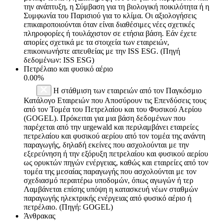
την ανάπτυξη, η Σύμβαση για τη βιολογική ποικιλότητα ή η
Συμφωνία του Παρισιού για το κλίμα. Οι αξιολογήσεις
επικαιροποιούνται όταν είναι διαθέσιμες νέες σχετικές
πληροφορίες ή τουλάχιστον σε ετήσια βάση. Εάν έχετε
απορίες σχετικά με τα στοιχεία των εταιρειών,
επικοινωνήστε απευθείας με την ISS ESG. (Πηγή
δεδομένων: ISS ESG)
Πετρέλαιο και φυσικό αέριο
0.00%
Η στάθμιση των εταιρειών από τον Παγκόσμιο
Κατάλογο Εταιρειών που Αποσύρουν τις Επενδύσεις τους
από τον Τομέα του Πετρελαίου και του Φυσικού Αερίου
(GOGEL). Πρόκειται για μια βάση δεδομένων που
παρέχεται από την urgewald και περιλαμβάνει εταιρείες
πετρελαίου και φυσικού αερίου από τον τομέα της ανάντη
παραγωγής, δηλαδή εκείνες που ασχολούνται με την
εξερεύνηση ή την εξόρυξη πετρελαίου και φυσικού αερίου
ως ορυκτών πηγών ενέργειας, καθώς και εταιρείες από τον
τομέα της μεσαίας παραγωγής που ασχολούνται με τον
σχεδιασμό περαιτέρω υποδομών, όπως αγωγών ή τερ
Λαμβάνεται επίσης υπόψη η κατασκευή νέων σταθμών
παραγωγής ηλεκτρικής ενέργειας από φυσικό αέριο ή
πετρέλαιο. (Πηγή: GOGEL)
Άνθρακας