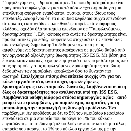
""αμφιλεγόμενες"" δραστηριότητες. Το ποια δραστηριότητα είναι
πραγματικά αμφιλεγόμενη και κατά πόσον έχει σημασία για μια
επενδυτική απόφαση εναπόκειται, φυσικά, στους ίδιους τους
επενδυτές. Δεδομένου ότι τα αμοιβαία κεφάλαια συχνά επενδύουν
σε αρκετές εκατοντάδες πολυεθνικές εταιρείες σε διάφορους
κλάδους, σχεδόν όλα τα ταμεία επενδύουν σε ""αμφιλεγόμενες
δραστηριότητες"". Εάν κάποιες από αυτές τις δραστηριότητες είναι
προβληματικές για εσάς, μπορείτε να στοχεύσετε τις επενδύσεις
σας αναλόγως. Σημείωση: Τα δεδομένα σχετικά με τις
αμφιλεγόμενες δραστηριότητες παρέχονται σε μεγάλο βαθμό από
τον οργανισμό αξιολόγησης βιωσιμότητας ISS ESG. Με βάση μια
έρευνα καταναλωτών, έχουμε ερμηνεύσει τους περισσότερους από
τους ορισμούς για τις αμφιλεγόμενες δραστηριότητες στη βάση
δεδομένων των αμοιβαίων κεφαλαίων όσο το δυνατόν πιο
αυστηρά.
Επιλέχθηκε επίσης ένα επίπεδο ανοχής 0% για τον
κύκλο εργασιών στις αντίστοιχες αμφιλεγόμενες
δραστηριότητες των εταιρειών. Συνεπώς, λαμβάνονται υπόψη
όλες οι δραστηριότητες που αναλύονται από την ISS ESG.
Λαμβάνονται υπόψη διάφορα στάδια δημιουργίας αξίας - αυτό
μπορεί να περιλαμβάνει, για παράδειγμα, υπηρεσίες για τη
μεταποίηση, την παραγωγή ή τη διανομή προϊόντων.
Ένα
παράδειγμα: Αν υποθέσουμε ότι το 5% του αμοιβαίου κεφαλαίου
επενδύεται σε μια εταιρεία που παράγει το 1% του κύκλου
εργασιών της με τη διανομή αλκοολούχων ποτών και σε μια άλλη
εταιρεία που παράγει το 1% του κύκλου εργασιών της με την