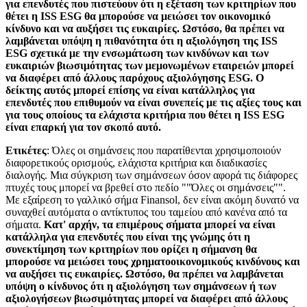
για επενδυτές που πιστεύουν ότι η εξέταση των κριτηρίων που
θέτει η ISS ESG θα μπορούσε να μειώσει τον οικονομικό
κίνδυνο και να αυξήσει τις ευκαιρίες. Ωστόσο, θα πρέπει να
λαμβάνεται υπόψη η πιθανότητα ότι η αξιολόγηση της ISS
ESG σχετικά με την ενσωμάτωση των κινδύνων και των
ευκαιριών βιωσιμότητας των μεμονωμένων εταιρειών μπορεί
να διαφέρει από άλλους παρόχους αξιολόγησης ESG. Ο
δείκτης αυτός μπορεί επίσης να είναι κατάλληλος για
επενδυτές που επιθυμούν να είναι συνεπείς με τις αξίες τους και
για τους οποίους τα ελάχιστα κριτήρια που θέτει η ISS ESG
είναι επαρκή για τον σκοπό αυτό.
Ετικέτες
: Όλες οι σημάνσεις που παρατίθενται χρησιμοποιούν
διαφορετικούς ορισμούς, ελάχιστα κριτήρια και διαδικασίες
διαλογής. Μια σύγκριση των σημάνσεων όσον αφορά τις διάφορες
πτυχές τους μπορεί να βρεθεί στο πεδίο ""Όλες οι σημάνσεις"".
Με εξαίρεση το γαλλικό σήμα Finansol, δεν είναι ακόμη δυνατό να
συναχθεί αυτόματα ο αντίκτυπος του ταμείου από κανένα από τα
σήματα.
Κατ' αρχήν, τα επιμέρους σήματα μπορεί να είναι
κατάλληλα για επενδυτές που είναι της γνώμης ότι η
συνεκτίμηση των κριτηρίων που ορίζει η σήμανση θα
μπορούσε να μειώσει τους χρηματοοικονομικούς κινδύνους και
να αυξήσει τις ευκαιρίες. Ωστόσο, θα πρέπει να λαμβάνεται
υπόψη ο κίνδυνος ότι η αξιολόγηση των σημάνσεων ή των
αξιολογήσεων βιωσιμότητας μπορεί να διαφέρει από άλλους