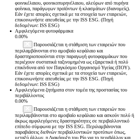
φοινικέλαιου, φοινικοπυρηνέλαιου, αλεύρων από πυρήνα
φοίνικα, παράγωγων προϊόντων ή κλασμάτων (διανομείς).
Εάν έχετε απορίες σχετικά με τα στοιχεία των εταιρειών,
επικοινωνήστε απευθείας με την ISS ESG. (Πηγή
δεδομένων: ISS ESG)
Αμφιλεγόμενα φυτοφάρμακα
0.00%
Παρουσιάζεται η στάθμιση των εταιρειών που
περιλαμβάνονται στο αμοιβαίο κεφάλαιο και
δραστηριοποιούνται στην παραγωγή φυτοφαρμάκων που
περιέχουν συστατικά ταξινομημένα ως εξαιρετικά ή πολύ
επικίνδυνα από τον Παγκόσμιο Οργανισμό Υγείας (ΠΟΥ).
Εάν έχετε απορίες σχετικά με τα στοιχεία των εταιρειών,
επικοινωνήστε απευθείας με την ISS ESG. (Πηγή
δεδομένων: ISS ESG)
Αμφιλεγόμενα ζητήματα στον τομέα της προστασίας του
περιβάλλοντος
0.00%
Παρουσιάζεται η στάθμιση των εταιρειών που
περιλαμβάνονται στο αμοιβαίο κεφάλαιο και ασκούν πολύ ή
άκρως αμφιλεγόμενες δραστηριότητες σε περιβαλλοντικό
επίπεδο σύμφωνα με την ISS ESG. Περιλαμβάνονται
παραβιάσεις διεθνών περιβαλλοντικών προτύπων όπως,
μεταξύ άλλων, η Διακήρυξη του Ρίο για το περιβάλλον και