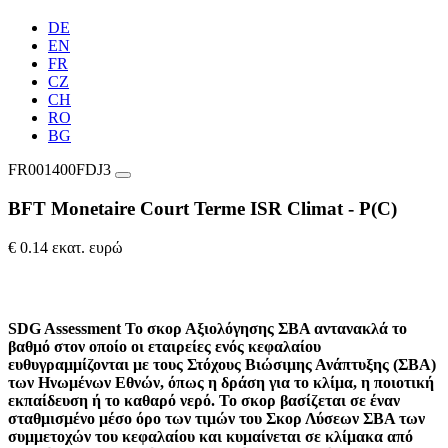
DE
EN
FR
CZ
CH
RO
BG
FR001400FDJ3
BFT Monetaire Court Terme ISR Climat - P(C)
€ 0.14 εκατ. ευρώ
SDG Assessment
Το σκορ Αξιολόγησης ΣΒΑ αντανακλά το
βαθμό στον οποίο οι εταιρείες ενός κεφαλαίου
ευθυγραμμίζονται με τους Στόχους Βιώσιμης Ανάπτυξης (ΣΒΑ)
των Ηνωμένων Εθνών, όπως η δράση για το κλίμα, η ποιοτική
εκπαίδευση ή το καθαρό νερό. Το σκορ βασίζεται σε έναν
σταθμισμένο μέσο όρο των τιμών του Σκορ Λύσεων ΣΒΑ των
συμμετοχών του κεφαλαίου και κυμαίνεται σε κλίμακα από