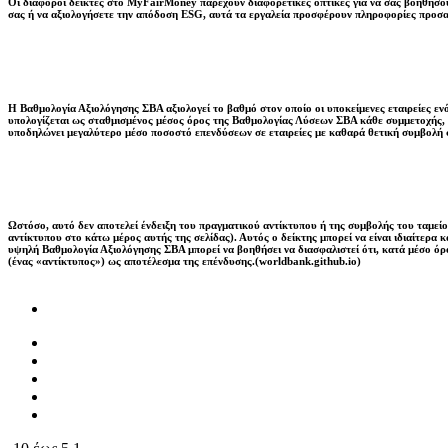
Οι διάφοροι δείκτες στο MyFairMoney παρέχουν διαφορετικές οπτικές για να σας βοηθήσουν
σας ή να αξιολογήσετε την απόδοση ESG, αυτά τα εργαλεία προσφέρουν πληροφορίες προσ
Η Βαθμολογία Αξιολόγησης ΣΒΑ αξιολογεί το βαθμό στον οποίο οι υποκείμενες εταιρείες ε
υπολογίζεται ως σταθμισμένος μέσος όρος της Βαθμολογίας Λύσεων ΣΒΑ κάθε συμμετοχής, η
υποδηλώνει μεγαλύτερο μέσο ποσοστό επενδύσεων σε εταιρείες με καθαρά θετική συμβολή 
Ωστόσο, αυτό δεν αποτελεί ένδειξη του πραγματικού αντίκτυπου ή της συμβολής του ταμείου
αντίκτυπου στο κάτω μέρος αυτής της σελίδας). Αυτός ο δείκτης μπορεί να είναι ιδιαίτερα
υψηλή Βαθμολογία Αξιολόγησης ΣΒΑ μπορεί να βοηθήσει να διασφαλιστεί ότι, κατά μέσο όρο
(ένας «αντίκτυπος») ως αποτέλεσμα της επένδυσης.(worldbank.github.io)