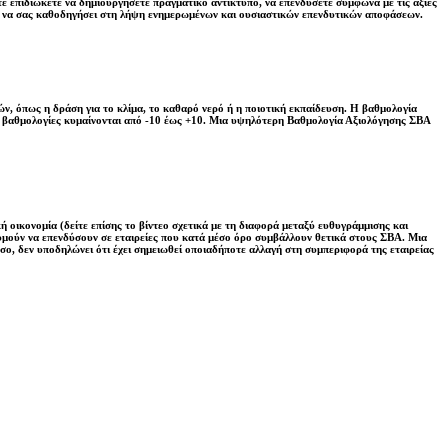
ε επιδιώκετε να δημιουργήσετε πραγματικό αντίκτυπο, να επενδύσετε σύμφωνα με τις αξίες
ί να σας καθοδηγήσει στη λήψη ενημερωμένων και ουσιαστικών επενδυτικών αποφάσεων.
ν, όπως η δράση για το κλίμα, το καθαρό νερό ή η ποιοτική εκπαίδευση. Η βαθμολογία
Οι βαθμολογίες κυμαίνονται από -10 έως +10. Μια υψηλότερη Βαθμολογία Αξιολόγησης ΣΒΑ
ή οικονομία (δείτε επίσης το βίντεο σχετικά με τη διαφορά μεταξύ ευθυγράμμισης και
ιθυμούν να επενδύσουν σε εταιρείες που κατά μέσο όρο συμβάλλουν θετικά στους ΣΒΑ. Μια
σο, δεν υποδηλώνει ότι έχει σημειωθεί οποιαδήποτε αλλαγή στη συμπεριφορά της εταιρείας