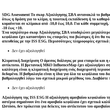
SDG Assessment
Το σκορ Αξιολόγησης ΣΒΑ αντανακλά το βαθμό 
όπως η δράση για το κλίμα, η ποιοτική εκπαίδευση ή το καθαρ
κυμαίνεται σε κλίμακα από -10,0 έως 10,0. Για κάθε συμμετοχή
-10 έως +10.
Ένα υψηλότερο σκορ Αξιολόγησης ΣΒΑ υποδηλώνει μεγαλύτερο μ
κεφάλαιο έχει καταστήσει τις εταιρείες πιο βιώσιμες ή ότι θα 
απευθείας με την ISS ESG. Περισσότερες πληροφορίες σχετικά 
Δεν έχει αξιολογηθεί
Κλιματική Διαχείριση
Ο άμεσος διάλογος με μια εταιρεία και η
αντίκτυπο. Η βρετανική ΜΚΟ InfluenceMap έχει αξιολογήσει σημ
καλύτερη είναι η κλιματική διαχείριση ενός διαχειριστή περιο
δεδομένα. Η βαθμολογία είναι η ίδια για όλα τα κεφάλαια του δ
βαθμολογηθεί λόγω του σχετικά μικρού μεγέθους του. Διαβάστε
Δεν έχει αξιολογηθεί
Αξιολόγηση της ISS ESG
Η αξιολόγηση αμοιβαίου κεφαλαίου τη
αστέρια σημαίνουν ότι ένα αμοιβαίο κεφάλαιο έχει σχετικά κα
Ωστόσο, δεν πρόκειται για δείκτες του αντίκτυπου του αμοιβαίου 