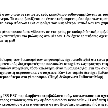
στον οποίο οι εταιρείες ενός κεφαλαίου ευθυγραμμίζονται με 
ό νερό. Το σκορ βασίζεται σε έναν σταθμισμένο μέσο όρο των τι
, το Σκορ Λύσεων ΣΒΑ αθροίζει τον υψηλότερο θετικό και τον χα
έσο ποσοστό επενδύσεων σε εταιρείες με καθαρά θετική συμβολή
τις καταστήσει πιο βιώσιμες στο μέλλον. Εάν έχετε ερωτήσεις σχ
με τη μεθ
 άσκηση των δικαιωμάτων ψηφοφορίας έχει αποδειχθεί ότι είναι μ
αντικούς διαχειριστές περιουσιακών στοιχείων ως προς την επιρ
υσιακών στοιχείων, τόσο καλύτερη είναι η βαθμολογία. Για τον σ
ιαχειριστή περιουσιακών στοιχείων. Εάν ένα ταμείο δεν έχει βαθμο
 περισσότερα στο γλωσσάριο. (Πηγή δεδομένων: InfluenceMap)
ς ISS ESG περιλαμβάνει περιβαλλοντικούς, κοινωνικούς και σχε
λύτερες επιδόσεις από την ομάδα ομοειδών κεφαλαίων. Η απόλυτ
κεφαλαίου ότι έχει οδηγήσει σε πιο βιώσιμες εταιρείες ή ότι έχει