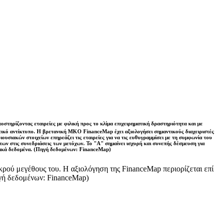
τηρίζοντας εταιρείες με φιλική προς το κλίμα επιχειρηματική δραστηριότητα και με
θετικό αντίκτυπο. Η βρετανική ΜΚΟ FinanceMap έχει αξιολογήσει σημαντικούς διαχειριστές
ιουσιακών στοιχείων επηρεάζει τις εταιρείες για να τις ευθυγραμμίσει με τη συμφωνία του
των στις συνεδριάσεις των μετόχων. Το "Α" σημαίνει ισχυρή και συνεπής δέσμευση για
ερικά δεδομένα. (Πηγή δεδομένων: FinanceMap)
ικρού μεγέθους του. Η αξιολόγηση της FinanceMap περιορίζεται επί
ηγή δεδομένων: FinanceMap)