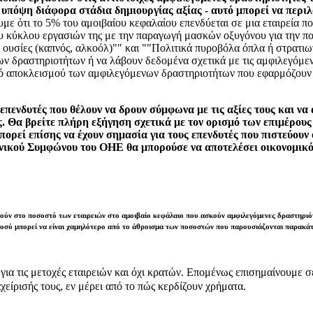
πόψη διάφορα στάδια δημιουργίας αξίας - αυτό μπορεί να περιλα
με ότι το 5% του αμοιβαίου κεφαλαίου επενδύεται σε μια εταιρεία π
υ κύκλου εργασιών της με την παραγωγή μασκών οξυγόνου για την πολ
 ουσίες (καπνός, αλκοόλ)"" και ""Πολιτικά πυροβόλα όπλα ή στρατι
ων δραστηριοτήτων ή να λάβουν δεδομένα σχετικά με τις αμφιλεγόμε
ισμό αποκλεισμού των αμφιλεγόμενων δραστηριοτήτων που εφαρμόζουν
α επενδυτές που θέλουν να δρουν σύμφωνα με τις αξίες τους και ν
υς. Θα βρείτε πλήρη εξήγηση σχετικά με τον ορισμό των επιμέρο
πορεί επίσης να έχουν σημασία για τους επενδυτές που πιστεύουν 
ενικού Συμφώνου του ΟΗΕ θα μπορούσε να αποτελέσει οικονομικό
ούν στο ποσοστό των εταιρειών στο αμοιβαίο κεφάλαιο που ασκούν αμφιλεγόμενες δραστηριότη
ποσό μπορεί να είναι χαμηλότερο από το άθροισμα των ποσοστών που παρουσιάζονται παρακά
ε για τις μετοχές εταιρειών και όχι κρατών. Επομένως επισημαίνουμε 
χείρισής τους, εν μέρει από το πώς κερδίζουν χρήματα.