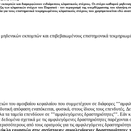
 εκπομπών και διαμορφώνουν ενδιάμεσους κλιματικούς στόχους. Οι στόχοι καθαρού μηδενισμο
ευξη των κλιματικών στόχων του Παρισιού - τον περιορισμό της υπερθέρμανσης του πλανήτη 
ογία για τους επιστημονικά τεκμηριωμένους κλιματικούς στόχους που χρησιμοποιείται εδώ ανα
ς μηδενικών εκπομπών και επιβεβαιωμένους επιστημονικά τεκμηριωμέ
ρειών του αμοιβαίου κεφαλαίου που συμμετέχουν σε διάφορες ""αμφιλ
δυτική απόφαση εναπόκειται, φυσικά, στους ίδιους τους επενδυτές. Δ
λα τα ταμεία επενδύουν σε ""αμφιλεγόμενες δραστηριότητες"". Εάν κάπ
α δεδομένα σχετικά με τις αμφιλεγόμενες δραστηριότητες παρέχονται
ρισσότερους από τους ορισμούς για τις αμφιλεγόμενες δραστηριότη
κύκλο εργασιών στις αντίστοιχες αμφιλεγόμενες δραστηριότητες 