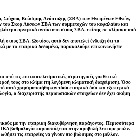
τους Στόχους Βιώσιμης Ανάπτυξης (ΣΒΑ) των Ηνωμένων Εθνών,
μών του Σκορ Λύσεων ΣΒΑ των συμμετοχών του κεφαλαίου και
μηλότερο αρνητικό αντίκτυπο στους ΣΒΑ, επίσης σε κλίμακα από
 στους ΣΒΑ. Ωστόσο, αυτό δεν αποτελεί ένδειξη ότι το
ετικά με τα εταιρικά δεδομένα, παρακαλούμε επικοινωνήστε
ια από τις πιο αποτελεσματικές στρατηγικές για θετικό
ροή τους στο κλίμα (τη λεγόμενη κλιματική διαχείριση). Όσο
κοπό αυτό χρησιμοποιήθηκαν τόσο εταιρικά όσο και εξωτερικά
λογία, ο διαχειριστής περιουσιακών στοιχείων δεν έχει ακόμη
τικούς με την εταιρική διακυβέρνηση παράγοντες. Περισσότερα
η ΠΚΔ βαθμολογία παρουσιάζεται στην προβολή λεπτομερειών.
 ωθήσει τις εταιρείες να γίνουν πιο βιώσιμες στο μέλλον.