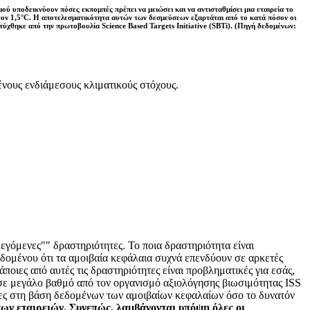
ύ υποδεικνύουν πόσες εκπομπές πρέπει να μειώσει και να αντισταθμίσει μια εταιρεία το
στον 1,5°C. Η αποτελεσματικότητα αυτών των δεσμεύσεων εξαρτάται από το κατά πόσον οι
πτύχθηκε από την πρωτοβουλία Science Based Targets Initiative (SBTi). (Πηγή δεδομένων:
νους ενδιάμεσους κλιματικούς στόχους.
εγόμενες"" δραστηριότητες. Το ποια δραστηριότητα είναι
εδομένου ότι τα αμοιβαία κεφάλαια συχνά επενδύουν σε αρκετές
οιες από αυτές τις δραστηριότητες είναι προβληματικές για εσάς,
 σε μεγάλο βαθμό από τον οργανισμό αξιολόγησης βιωσιμότητας ISS
τες στη βάση δεδομένων των αμοιβαίων κεφαλαίων όσο το δυνατόν
των εταιρειών. Συνεπώς, λαμβάνονται υπόψη όλες οι