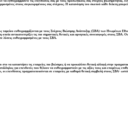
 να ευθυγραμμίσετε τις επενδύσεις σας με τους προσωπικούς σας στόχους βιωσιμότητας. Είτ
αρμοσμένες στους συγκεκριμένους σας στόχους. Η κατανόηση του σκοπού κάθε δείκτη μπορε
νός ταμείου ευθυγραμμίζονται με τους Στόχους Βιώσιμης Ανάπτυξης (ΣΒΑ) των Ηνωμένων Εθνώ
 οποία αντικατοπτρίζει τις πιο σημαντικές θετικές και αρνητικές συνεισφορές στους ΣΒΑ. 
σε λύσεις ευθυγραμμισμένες με τους ΣΒΑ.
 στο να καταστήσει τις εταιρείες πιο βιώσιμες ή να προκαλέσει θετική αλλαγή στην πραγματικ
 κατάλληλος για επενδυτές που θέλουν να ευθυγραμμιστούν με τις αξίες τους και επομένως επ
, οι επενδύσεις πραγματοποιούνται σε εταιρείες με καθαρά θετική συμβολή στους ΣΒΑ· ωστό