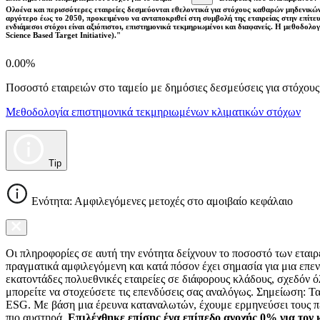
Ολοένα και περισσότερες εταιρείες δεσμεύονται εθελοντικά για στόχους καθαρών μηδενικών
αργότερο έως το 2050, προκειμένου να ανταποκριθεί στη συμβολή της εταιρείας στην επίτ
ενδιάμεσοι στόχοι είναι αξιόπιστοι, επιστημονικά τεκμηριωμένοι και διαφανείς. Η μεθοδολ
Science Based Target Initiative)."
0.00%
Ποσοστό εταιρειών στο ταμείο με δημόσιες δεσμεύσεις για στόχου
Μεθοδολογία επιστημονικά τεκμηριωμένων κλιματικών στόχων
Tip
Ενότητα: Αμφιλεγόμενες μετοχές στο αμοιβαίο κεφάλαιο
Οι πληροφορίες σε αυτή την ενότητα δείχνουν το ποσοστό των εται
πραγματικά αμφιλεγόμενη και κατά πόσον έχει σημασία για μια επεν
εκατοντάδες πολυεθνικές εταιρείες σε διάφορους κλάδους, σχεδόν ό
μπορείτε να στοχεύσετε τις επενδύσεις σας αναλόγως. Σημείωση: Τ
ESG. Με βάση μια έρευνα καταναλωτών, έχουμε ερμηνεύσει τους πε
πιο αυστηρά.
Επιλέχθηκε επίσης ένα επίπεδο ανοχής 0% για τον 