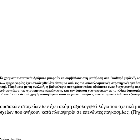
Τα χρηματοπιστωτικά ιδρύματα μπορούν να συμβάλουν στη μετάβαση στο "καθαρό μηδέν", υποσ
των ψηφοφορίας έχει αποδειχθεί ότι είναι μια από τις πιο αποτελεσματικές στρατηγικές για 
ιση). Παρόμοια με τη σχολική, η βαθμολογία περιγράφει πόσο αξιόπιστα ένας διαχειριστής περ
ικού μοντέλου, τις στρατηγικές κλιμάκωσης και την ψήφιση των σχετικών με το κλίμα ψηφισμά
Γι’ αυτόν τον σκοπό χρησιμοποιήθηκαν τόσο οι γνωστοποιήσεις των εταιρειών όσο και εξωτ
ριουσιακών στοιχείων δεν έχει ακόμη αξιολογηθεί λόγω του σχετικά μ
τοιχείων που ανήκουν κατά πλειοψηφία σε επενδυτές παγκοσμίως. (Π
δράση Tooltip