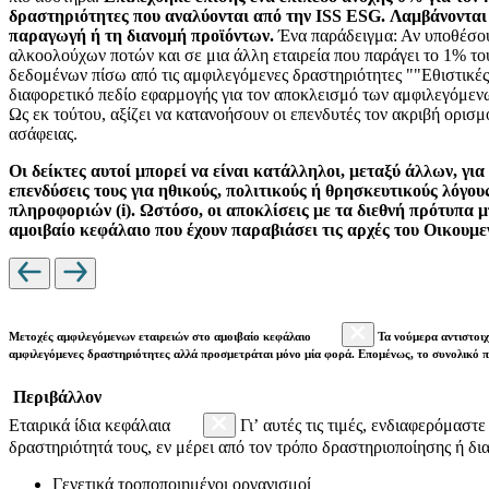
δραστηριότητες που αναλύονται από την ISS ESG. Λαμβάνονται υ
παραγωγή ή τη διανομή προϊόντων.
Ένα παράδειγμα: Αν υποθέσου
αλκοολούχων ποτών και σε μια άλλη εταιρεία που παράγει το 1% το
δεδομένων πίσω από τις αμφιλεγόμενες δραστηριότητες ""Εθιστικές
διαφορετικό πεδίο εφαρμογής για τον αποκλεισμό των αμφιλεγόμεν
Ως εκ τούτου, αξίζει να κατανοήσουν οι επενδυτές τον ακριβή ορ
ασάφειας.
Οι δείκτες αυτοί μπορεί να είναι κατάλληλοι, μεταξύ άλλων, γι
επενδύσεις τους για ηθικούς, πολιτικούς ή θρησκευτικούς λόγο
πληροφοριών (i). Ωστόσο, οι αποκλίσεις με τα διεθνή πρότυπα μ
αμοιβαίο κεφάλαιο που έχουν παραβιάσει τις αρχές του Οικουμ
Μετοχές αμφιλεγόμενων εταιρειών στο αμοιβαίο κεφάλαιο
Τα νούμερα αντιστοιχ
αμφιλεγόμενες δραστηριότητες αλλά προσμετράται μόνο μία φορά. Επομένως, το συνολικό 
Περιβάλλον
Εταιρικά ίδια κεφάλαια
Γι’ αυτές τις τιμές, ενδιαφερόμαστ
δραστηριότητά τους, εν μέρει από τον τρόπο δραστηριοποίησης ή δια
Γενετικά τροποποιημένοι οργανισμοί