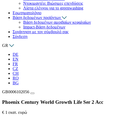
Ντοκιμαντέρ: Βιώσιμες επενδύσεις
Λίστα ελέγχου για το greenwashing
Ερωτηματολόγιο
Βάση δεδομένων προϊόντων
Βάση δεδομένων αμοιβαίων κεφαλαίων
Impact-Βάση δεδομένων
Συνάντηση με τον σύμβουλό σας
Σύνδεση
GR
DE
EN
FR
CZ
CH
RO
BG
GB0006102056
Phoenix Century World Growth Life Ser 2 Acc
€ 1 εκατ. ευρώ