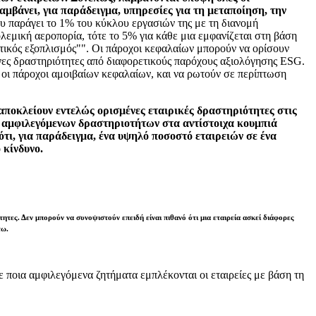
μβάνει, για παράδειγμα, υπηρεσίες για τη μεταποίηση, την
ου παράγει το 1% του κύκλου εργασιών της με τη διανομή
εμική αεροπορία, τότε το 5% για κάθε μια εμφανίζεται στη βάση
ωτικός εξοπλισμός"". Οι πάροχοι κεφαλαίων μπορούν να ορίσουν
νες δραστηριότητες από διαφορετικούς παρόχους αξιολόγησης ESG.
 οι πάροχοι αμοιβαίων κεφαλαίων, και να ρωτούν σε περίπτωση
α αποκλείουν εντελώς ορισμένες εταιρικές δραστηριότητες στις
υς αμφιλεγόμενων δραστηριοτήτων στα αντίστοιχα κουμπιά
ότι, για παράδειγμα, ένα υψηλό ποσοστό εταιρειών σε ένα
 κίνδυνο.
τες. Δεν μπορούν να συνοψιστούν επειδή είναι πιθανό ότι μια εταιρεία ασκεί διάφορες
τω.
σε ποια αμφιλεγόμενα ζητήματα εμπλέκονται οι εταιρείες με βάση τη