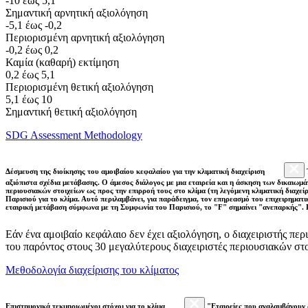
-10 έως 5,1
Σημαντική αρνητική αξιολόγηση
-5,1 έως -0,2
Περιορισμένη αρνητική αξιολόγηση
-0,2 έως 0,2
Καμία (καθαρή) εκτίμηση
0,2 έως 5,1
Περιορισμένη θετική αξιολόγηση
5,1 έως 10
Σημαντική θετική αξιολόγηση
SDG Assessment Methodology
Δέσμευση της διοίκησης του αμοιβαίου κεφαλαίου για την κλιματική διαχείριση
αξιόπιστα σχέδια μετάβασης. Ο άμεσος διάλογος με μια εταιρεία και η άσκηση των δικαιωμά
περιουσιακών στοιχείων ως προς την επιρροή τους στο κλίμα (τη λεγόμενη κλιματική διαχείρ
Παρισιού για το κλίμα. Αυτό περιλαμβάνει, για παράδειγμα, τον επηρεασμό του επιχειρηματ
εταιρική μετάβαση σύμφωνα με τη Συμφωνία του Παρισιού, το "F" σημαίνει "ανεπαρκής". 
Εάν ένα αμοιβαίο κεφάλαιο δεν έχει αξιολόγηση, ο διαχειριστής πε
του παρόντος στους 30 μεγαλύτερους διαχειριστές περιουσιακών σ
Μεθοδολογία διαχείρισης του κλίματος
Επιστημονικά τεκμηριωμένοι στόχοι για το κλίμα
"Εταιρείες που αναλαμβάνουν 