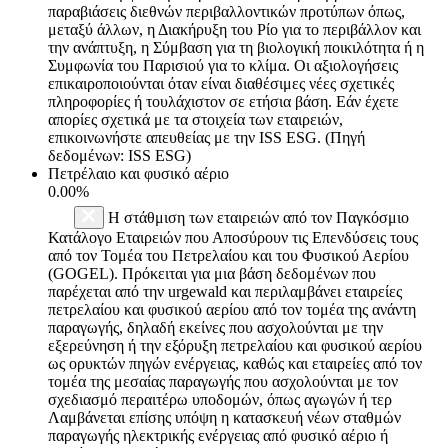
παραβιάσεις διεθνών περιβαλλοντικών προτύπων όπως,
μεταξύ άλλων, η Διακήρυξη του Ρίο για το περιβάλλον και
την ανάπτυξη, η Σύμβαση για τη βιολογική ποικιλότητα ή η
Συμφωνία του Παρισιού για το κλίμα. Οι αξιολογήσεις
επικαιροποιούνται όταν είναι διαθέσιμες νέες σχετικές
πληροφορίες ή τουλάχιστον σε ετήσια βάση. Εάν έχετε
απορίες σχετικά με τα στοιχεία των εταιρειών,
επικοινωνήστε απευθείας με την ISS ESG. (Πηγή
δεδομένων: ISS ESG)
Πετρέλαιο και φυσικό αέριο
0.00%
Η στάθμιση των εταιρειών από τον Παγκόσμιο
Κατάλογο Εταιρειών που Αποσύρουν τις Επενδύσεις τους
από τον Τομέα του Πετρελαίου και του Φυσικού Αερίου
(GOGEL). Πρόκειται για μια βάση δεδομένων που
παρέχεται από την urgewald και περιλαμβάνει εταιρείες
πετρελαίου και φυσικού αερίου από τον τομέα της ανάντη
παραγωγής, δηλαδή εκείνες που ασχολούνται με την
εξερεύνηση ή την εξόρυξη πετρελαίου και φυσικού αερίου
ως ορυκτών πηγών ενέργειας, καθώς και εταιρείες από τον
τομέα της μεσαίας παραγωγής που ασχολούνται με τον
σχεδιασμό περαιτέρω υποδομών, όπως αγωγών ή τερ
Λαμβάνεται επίσης υπόψη η κατασκευή νέων σταθμών
παραγωγής ηλεκτρικής ενέργειας από φυσικό αέριο ή