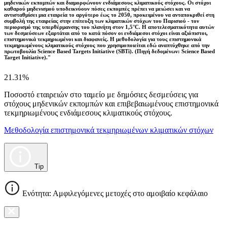
μηδενικών εκπομπών και διαμορφώνουν ενδιάμεσους κλιματικούς στόχους. Οι στόχοι
καθαρού μηδενισμού υποδεικνύουν πόσες εκπομπές πρέπει να μειώσει και να
αντισταθμίσει μια εταιρεία το αργότερο έως το 2050, προκειμένου να ανταποκριθεί στη
συμβολή της εταιρείας στην επίτευξη των κλιματικών στόχων του Παρισιού - τον
περιορισμό της υπερθέρμανσης του πλανήτη στον 1,5°C. Η αποτελεσματικότητα αυτών
των δεσμεύσεων εξαρτάται από το κατά πόσον οι ενδιάμεσοι στόχοι είναι αξιόπιστοι,
επιστημονικά τεκμηριωμένοι και διαφανείς. Η μεθοδολογία για τους επιστημονικά
τεκμηριωμένους κλιματικούς στόχους που χρησιμοποιείται εδώ αναπτύχθηκε από την
πρωτοβουλία Science Based Targets Initiative (SBTi). (Πηγή δεδομένων: Science Based
Target Initiative)."
21.31%
Ποσοστό εταιρειών στο ταμείο με δημόσιες δεσμεύσεις για
στόχους μηδενικών εκπομπών και επιβεβαιωμένους επιστημονικά
τεκμηριωμένους ενδιάμεσους κλιματικούς στόχους.
Μεθοδολογία επιστημονικά τεκμηριωμένων κλιματικών στόχων
Tip
Ενότητα: Αμφιλεγόμενες μετοχές στο αμοιβαίο κεφάλαιο