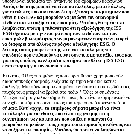
υποδηλώνει αυτόματα τον αντίκτυπο του αμοιβαίου κεφαλαίου.
Αυτός ο δείκτης μπορεί να είναι κατάλληλος, μεταξύ άλλων,
για επενδυτές που πιστεύουν ότι η εξέταση των κριτηρίων που
θέτει η ISS ESG θα μπορούσε να μειώσει τον οικονομικό
κίνδυνο και να αυξήσει τις ευκαιρίες. Ωστόσο, θα πρέπει να
λαμβάνεται υπόψη η πιθανότητα ότι η αξιολόγηση της ISS
ESG σχετικά με την ενσωμάτωση των κινδύνων και των
ευκαιριών βιωσιμότητας των μεμονωμένων εταιρειών μπορεί
να διαφέρει από άλλους παρόχους αξιολόγησης ESG. Ο
δείκτης αυτός μπορεί επίσης να είναι κατάλληλος για
επενδυτές που επιθυμούν να είναι συνεπείς με τις αξίες τους και
για τους οποίους τα ελάχιστα κριτήρια που θέτει η ISS ESG
είναι επαρκή για τον σκοπό αυτό.
Ετικέτες
: Όλες οι σημάνσεις που παρατίθενται χρησιμοποιούν
διαφορετικούς ορισμούς, ελάχιστα κριτήρια και διαδικασίες
διαλογής. Μια σύγκριση των σημάνσεων όσον αφορά τις διάφορες
πτυχές τους μπορεί να βρεθεί στο πεδίο ""Όλες οι σημάνσεις"".
Με εξαίρεση το γαλλικό σήμα Finansol, δεν είναι ακόμη δυνατό να
συναχθεί αυτόματα ο αντίκτυπος του ταμείου από κανένα από τα
σήματα.
Κατ' αρχήν, τα επιμέρους σήματα μπορεί να είναι
κατάλληλα για επενδυτές που είναι της γνώμης ότι η
συνεκτίμηση των κριτηρίων που ορίζει η σήμανση θα
μπορούσε να μειώσει τους χρηματοοικονομικούς κινδύνους και
να αυξήσει τις ευκαιρίες. Ωστόσο, θα πρέπει να λαμβάνεται