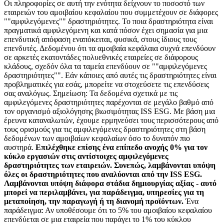
Οι πληροφορίες σε αυτή την ενότητα δείχνουν το ποσοστό των
εταιρειών του αμοιβαίου κεφαλαίου που συμμετέχουν σε διάφορες
""αμφιλεγόμενες"" δραστηριότητες. Το ποια δραστηριότητα είναι
πραγματικά αμφιλεγόμενη και κατά πόσον έχει σημασία για μια
επενδυτική απόφαση εναπόκειται, φυσικά, στους ίδιους τους
επενδυτές. Δεδομένου ότι τα αμοιβαία κεφάλαια συχνά επενδύουν
σε αρκετές εκατοντάδες πολυεθνικές εταιρείες σε διάφορους
κλάδους, σχεδόν όλα τα ταμεία επενδύουν σε ""αμφιλεγόμενες
δραστηριότητες"". Εάν κάποιες από αυτές τις δραστηριότητες είναι
προβληματικές για εσάς, μπορείτε να στοχεύσετε τις επενδύσεις
σας αναλόγως. Σημείωση: Τα δεδομένα σχετικά με τις
αμφιλεγόμενες δραστηριότητες παρέχονται σε μεγάλο βαθμό από
τον οργανισμό αξιολόγησης βιωσιμότητας ISS ESG. Με βάση μια
έρευνα καταναλωτών, έχουμε ερμηνεύσει τους περισσότερους από
τους ορισμούς για τις αμφιλεγόμενες δραστηριότητες στη βάση
δεδομένων των αμοιβαίων κεφαλαίων όσο το δυνατόν πιο
αυστηρά.
Επιλέχθηκε επίσης ένα επίπεδο ανοχής 0% για τον
κύκλο εργασιών στις αντίστοιχες αμφιλεγόμενες
δραστηριότητες των εταιρειών. Συνεπώς, λαμβάνονται υπόψη
όλες οι δραστηριότητες που αναλύονται από την ISS ESG.
Λαμβάνονται υπόψη διάφορα στάδια δημιουργίας αξίας - αυτό
μπορεί να περιλαμβάνει, για παράδειγμα, υπηρεσίες για τη
μεταποίηση, την παραγωγή ή τη διανομή προϊόντων.
Ένα
παράδειγμα: Αν υποθέσουμε ότι το 5% του αμοιβαίου κεφαλαίου
επενδύεται σε μια εταιρεία που παράγει το 1% του κύκλου