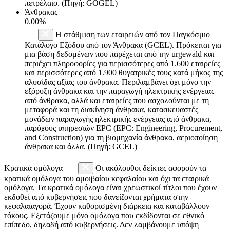
πετρέλαιο. (Πηγή: GOGEL)
Άνθρακας
0.00%
Η στάθμιση των εταιρειών από τον Παγκόσμιο
Κατάλογο Εξόδου από τον Άνθρακα (GCEL). Πρόκειται για
μια βάση δεδομένων που παρέχεται από την urgewald και
περιέχει πληροφορίες για περισσότερες από 1.600 εταιρείες
και περισσότερες από 1.900 θυγατρικές τους κατά μήκος της
αλυσίδας αξίας του άνθρακα. Περιλαμβάνει όχι μόνο την
εξόρυξη άνθρακα και την παραγωγή ηλεκτρικής ενέργειας
από άνθρακα, αλλά και εταιρείες που ασχολούνται με τη
μεταφορά και τη διακίνηση άνθρακα, κατασκευαστές
μονάδων παραγωγής ηλεκτρικής ενέργειας από άνθρακα,
παρόχους υπηρεσιών EPC (EPC: Engineering, Procurement,
and Construction) για τη βιομηχανία άνθρακα, αεριοποίηση
άνθρακα και άλλα. (Πηγή: GCEL)
Κρατικά ομόλογα
Οι ακόλουθοι δείκτες αφορούν τα
κρατικά ομόλογα του αμοιβαίου κεφαλαίου και όχι τα εταιρικά
ομόλογα. Τα κρατικά ομόλογα είναι χρεωστικοί τίτλοι που έχουν
εκδοθεί από κυβερνήσεις που δανείζονται χρήματα στην
κεφαλαιαγορά. Έχουν καθορισμένη διάρκεια και καταβάλλουν
τόκους. Εξετάζουμε μόνο ομόλογα που εκδίδονται σε εθνικό
επίπεδο, δηλαδή από κυβερνήσεις. Δεν λαμβάνουμε υπόψη