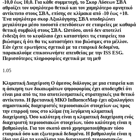
-10,0 έως 10,0. Για κάθε συμμετοχή, το Σκορ Λύσεων ΣΒΑ
αθροίζει τον υψηλότερο θετικό και τον χαμηλότερο αρνητικό
αντίκτυπο στους ΣΒΑ, επίσης σε κλίμακα από -10 έως +10.
Ένα υψηλότερο σκορ Αξιολόγησης ΣΒΑ υποδηλώνει
μεγαλύτερο μέσο ποσοστό επενδύσεων σε εταιρείες με καθαρά
θετική συμβολή στους ΣΒΑ. Ωστόσο, αυτό δεν αποτελεί
ένδειξη ότι το κεφάλαιο έχει καταστήσει τις εταιρείες πιο
βιώσιμες ή ότι θα τις καταστήσει πιο βιώσιμες στο μέλλον.
Εάν έχετε ερωτήσεις σχετικά με τα εταιρικά δεδομένα,
παρακαλούμε επικοινωνήστε απευθείας με την ISS ESG.
Περισσότερες πληροφορίες σχετικά με τη μεθ
1.05
Κλιματική Διαχείριση
Ο άμεσος διάλογος με μια εταιρεία και
η άσκηση των δικαιωμάτων ψηφοφορίας έχει αποδειχθεί ότι
είναι μια από τις πιο αποτελεσματικές στρατηγικές για θετικό
αντίκτυπο. Η βρετανική ΜΚΟ InfluenceMap έχει αξιολογήσει
σημαντικούς διαχειριστές περιουσιακών στοιχείων ως προς
την επιρροή τους στο κλίμα (τη λεγόμενη κλιματική
διαχείριση). Όσο καλύτερη είναι η κλιματική διαχείριση ενός
διαχειριστή περιουσιακών στοιχείων, τόσο καλύτερη είναι η
βαθμολογία. Για τον σκοπό αυτό χρησιμοποιήθηκαν τόσο
εταιρικά όσο και εξωτερικά δεδομένα. Η βαθμολογία είναι η
ίδια για όλα τα κεφάλαια του διαχειριστή περιουσιακών