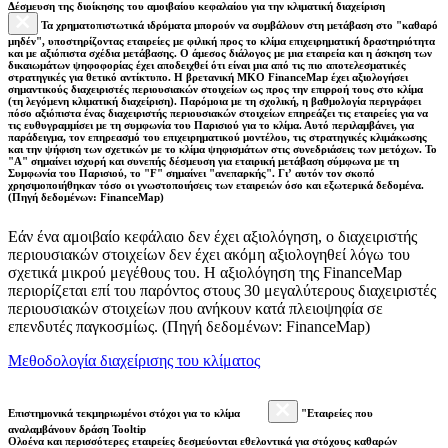
Δέσμευση της διοίκησης του αμοιβαίου κεφαλαίου για την κλιματική διαχείριση
Τα χρηματοπιστωτικά ιδρύματα μπορούν να συμβάλουν στη μετάβαση στο "καθαρό
μηδέν", υποστηρίζοντας εταιρείες με φιλική προς το κλίμα επιχειρηματική δραστηριότητα
και με αξιόπιστα σχέδια μετάβασης. Ο άμεσος διάλογος με μια εταιρεία και η άσκηση των
δικαιωμάτων ψηφοφορίας έχει αποδειχθεί ότι είναι μια από τις πιο αποτελεσματικές
στρατηγικές για θετικό αντίκτυπο. Η βρετανική ΜΚΟ FinanceMap έχει αξιολογήσει
σημαντικούς διαχειριστές περιουσιακών στοιχείων ως προς την επιρροή τους στο κλίμα
(τη λεγόμενη κλιματική διαχείριση). Παρόμοια με τη σχολική, η βαθμολογία περιγράφει
πόσο αξιόπιστα ένας διαχειριστής περιουσιακών στοιχείων επηρεάζει τις εταιρείες για να
τις ευθυγραμμίσει με τη συμφωνία του Παρισιού για το κλίμα. Αυτό περιλαμβάνει, για
παράδειγμα, τον επηρεασμό του επιχειρηματικού μοντέλου, τις στρατηγικές κλιμάκωσης
και την ψήφιση των σχετικών με το κλίμα ψηφισμάτων στις συνεδριάσεις των μετόχων. Το
"Α" σημαίνει ισχυρή και συνεπής δέσμευση για εταιρική μετάβαση σύμφωνα με τη
Συμφωνία του Παρισιού, το "F" σημαίνει "ανεπαρκής". Γι’ αυτόν τον σκοπό
χρησιμοποιήθηκαν τόσο οι γνωστοποιήσεις των εταιρειών όσο και εξωτερικά δεδομένα.
(Πηγή δεδομένων: FinanceMap)
Εάν ένα αμοιβαίο κεφάλαιο δεν έχει αξιολόγηση, ο διαχειριστής
περιουσιακών στοιχείων δεν έχει ακόμη αξιολογηθεί λόγω του
σχετικά μικρού μεγέθους του. Η αξιολόγηση της FinanceMap
περιορίζεται επί του παρόντος στους 30 μεγαλύτερους διαχειριστές
περιουσιακών στοιχείων που ανήκουν κατά πλειοψηφία σε
επενδυτές παγκοσμίως. (Πηγή δεδομένων: FinanceMap)
Μεθοδολογία διαχείρισης του κλίματος
Επιστημονικά τεκμηριωμένοι στόχοι για το κλίμα
"Εταιρείες που
αναλαμβάνουν δράση Tooltip
Ολοένα και περισσότερες εταιρείες δεσμεύονται εθελοντικά για στόχους καθαρών