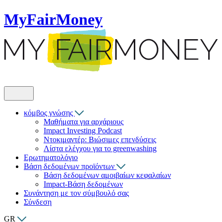
MyFairMoney
κόμβος γνώσης
Μαθήματα για αρχάριους
Impact Investing Podcast
Ντοκιμαντέρ: Βιώσιμες επενδύσεις
Λίστα ελέγχου για το greenwashing
Ερωτηματολόγιο
Βάση δεδομένων προϊόντων
Βάση δεδομένων αμοιβαίων κεφαλαίων
Impact-Βάση δεδομένων
Συνάντηση με τον σύμβουλό σας
Σύνδεση
GR