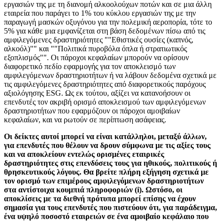
εργασιών της με τη διανομή αλκοολούχων ποτών και σε μια άλλη
εταιρεία που παράγει το 1% του κύκλου εργασιών της με την
παραγωγή μασκών οξυγόνου για την πολεμική αεροπορία, τότε το
5% για κάθε μια εμφανίζεται στη βάση δεδομένων πίσω από τις
αμφιλεγόμενες δραστηριότητες ""Εθιστικές ουσίες (καπνός,
αλκοόλ)"" και ""Πολιτικά πυροβόλα όπλα ή στρατιωτικός
εξοπλισμός"". Οι πάροχοι κεφαλαίων μπορούν να ορίσουν
διαφορετικό πεδίο εφαρμογής για τον αποκλεισμό των
αμφιλεγόμενων δραστηριοτήτων ή να λάβουν δεδομένα σχετικά με
τις αμφιλεγόμενες δραστηριότητες από διαφορετικούς παρόχους
αξιολόγησης ESG. Ως εκ τούτου, αξίζει να κατανοήσουν οι
επενδυτές τον ακριβή ορισμό αποκλεισμού των αμφιλεγόμενων
δραστηριοτήτων που εφαρμόζουν οι πάροχοι αμοιβαίων
κεφαλαίων, και να ρωτούν σε περίπτωση ασάφειας.
Οι δείκτες αυτοί μπορεί να είναι κατάλληλοι, μεταξύ άλλων,
για επενδυτές που θέλουν να δρουν σύμφωνα με τις αξίες τους
και να αποκλείουν εντελώς ορισμένες εταιρικές
δραστηριότητες στις επενδύσεις τους για ηθικούς, πολιτικούς ή
θρησκευτικούς λόγους. Θα βρείτε πλήρη εξήγηση σχετικά με
τον ορισμό των επιμέρους αμφιλεγόμενων δραστηριοτήτων
στα αντίστοιχα κουμπιά πληροφοριών (i). Ωστόσο, οι
αποκλίσεις με τα διεθνή πρότυπα μπορεί επίσης να έχουν
σημασία για τους επενδυτές που πιστεύουν ότι, για παράδειγμα,
ένα υψηλό ποσοστό εταιρειών σε ένα αμοιβαίο κεφάλαιο που