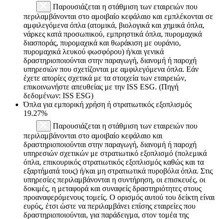
Παρουσιάζεται η στάθμιση των εταιρειών που
περιλαμβάνονται στο αμοιβαίο κεφάλαιο και εμπλέκονται σε
αμφιλεγόμενα όπλα (ατομικά, βιολογικά και χημικά όπλα,
νάρκες κατά προσωπικού, εμπρηστικά όπλα, πυρομαχικά
διασποράς, πυρομαχικά και θωράκιση με ουράνιο,
πυρομαχικά λευκού φωσφόρου) ή/και γενικά
δραστηριοποιούνται στην παραγωγή, διανομή ή παροχή
υπηρεσιών που σχετίζονται με αμφιλεγόμενα όπλα. Εάν
έχετε απορίες σχετικά με τα στοιχεία των εταιρειών,
επικοινωνήστε απευθείας με την ISS ESG. (Πηγή
δεδομένων: ISS ESG)
Όπλα για εμπορική χρήση ή στρατιωτικός εξοπλισμός
19.27%
Παρουσιάζεται η στάθμιση των εταιρειών που
περιλαμβάνονται στο αμοιβαίο κεφάλαιο και
δραστηριοποιούνται στην παραγωγή, διανομή ή παροχή
υπηρεσιών σχετικών με στρατιωτικό εξοπλισμό (πολεμικά
όπλα, επικουρικός στρατιωτικός εξοπλισμός καθώς και τα
εξαρτήματά τους) ή/και μη στρατιωτικά πυροβόλα όπλα. Στις
υπηρεσίες περιλαμβάνονται η συντήρηση, οι επισκευές, οι
δοκιμές, η μεταφορά και συναφείς δραστηριότητες στους
προαναφερόμενους τομείς. Ο ορισμός αυτού του δείκτη είναι
ευρύς, έτσι ώστε να περιλαμβάνει επίσης εταιρείες που
δραστηριοποιούνται, για παράδειγμα, στον τομέα της