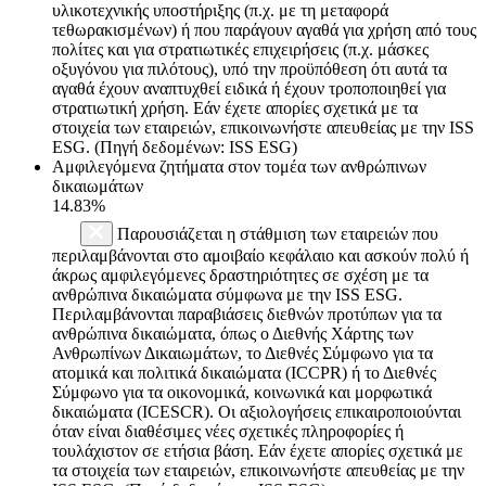
υλικοτεχνικής υποστήριξης (π.χ. με τη μεταφορά
τεθωρακισμένων) ή που παράγουν αγαθά για χρήση από τους
πολίτες και για στρατιωτικές επιχειρήσεις (π.χ. μάσκες
οξυγόνου για πιλότους), υπό την προϋπόθεση ότι αυτά τα
αγαθά έχουν αναπτυχθεί ειδικά ή έχουν τροποποιηθεί για
στρατιωτική χρήση. Εάν έχετε απορίες σχετικά με τα
στοιχεία των εταιρειών, επικοινωνήστε απευθείας με την ISS
ESG. (Πηγή δεδομένων: ISS ESG)
Αμφιλεγόμενα ζητήματα στον τομέα των ανθρώπινων
δικαιωμάτων
14.83%
Παρουσιάζεται η στάθμιση των εταιρειών που
περιλαμβάνονται στο αμοιβαίο κεφάλαιο και ασκούν πολύ ή
άκρως αμφιλεγόμενες δραστηριότητες σε σχέση με τα
ανθρώπινα δικαιώματα σύμφωνα με την ISS ESG.
Περιλαμβάνονται παραβιάσεις διεθνών προτύπων για τα
ανθρώπινα δικαιώματα, όπως ο Διεθνής Χάρτης των
Ανθρωπίνων Δικαιωμάτων, το Διεθνές Σύμφωνο για τα
ατομικά και πολιτικά δικαιώματα (ICCPR) ή το Διεθνές
Σύμφωνο για τα οικονομικά, κοινωνικά και μορφωτικά
δικαιώματα (ICESCR). Οι αξιολογήσεις επικαιροποιούνται
όταν είναι διαθέσιμες νέες σχετικές πληροφορίες ή
τουλάχιστον σε ετήσια βάση. Εάν έχετε απορίες σχετικά με
τα στοιχεία των εταιρειών, επικοινωνήστε απευθείας με την