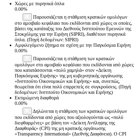
Χώρες με πυρηνικά όπλα
0.00%
Παρουσιάζεται η στάθμιση κρατικών ομολόγων
στο αμοιβαίο κεφάλαιο που εκδίδονται από χώρες οι οποίες,
βάσει της κατάταξης του Διεθνούς Ινστιτούτου Ερευνών της
Στοκχόλμης για την Ειρήνη (SIPRI), διαθέτουν πυρηνικά
όπλα. (Πηγή δεδομένων: SIPRI)
Αμφιλεγόμενο ζήτημα σε σχέση με την Παγκόσμια Ειρήνη
0.00%
Παρουσιάζεται η στάθμιση των κρατικών
ομολόγων στο αμοιβαίο κεφάλαιο που εκδίδονται από χώρες
που κατατάσσονται «πολύ χαμηλά» στον «Δείκτη
Παγκόσμιας Ειρήνης» της μη κυβερνητικής οργάνωσης
«Ινστιτούτο Οικονομικών και Ειρήνης» και, συνεπώς,
θεωρείται ότι είναι πολύ επιρρεπείς σε συγκρούσεις. (Πηγή
δεδομένων: Ινστιτούτο Οικονομικών και Ειρήνης)
Εκτιμώμενη διαφθορά
0.00%
Δηλώνεται η στάθμιση των κρατικών ομολόγων
που εκδίδονται από χώρες που αξιολογούνται ως «πολύ
διεφθαρμένες» με βάση τον «Δείκτη Αντίληψης της
Διαφθοράς» (CPI) της μη κρατικής οργάνωσης
«Transparency International» (Διεθνής Διαφάνεια). Ο CPI