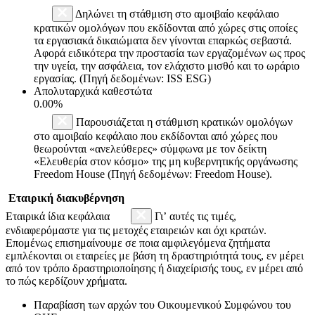
Δηλώνει τη στάθμιση στο αμοιβαίο κεφάλαιο
κρατικών ομολόγων που εκδίδονται από χώρες στις οποίες
τα εργασιακά δικαιώματα δεν γίνονται επαρκώς σεβαστά.
Αφορά ειδικότερα την προστασία των εργαζομένων ως προς
την υγεία, την ασφάλεια, τον ελάχιστο μισθό και το ωράριο
εργασίας. (Πηγή δεδομένων: ISS ESG)
Απολυταρχικά καθεστώτα
0.00%
Παρουσιάζεται η στάθμιση κρατικών ομολόγων
στο αμοιβαίο κεφάλαιο που εκδίδονται από χώρες που
θεωρούνται «ανελεύθερες» σύμφωνα με τον δείκτη
«Ελευθερία στον κόσμο» της μη κυβερνητικής οργάνωσης
Freedom House (Πηγή δεδομένων: Freedom House).
Εταιρική διακυβέρνηση
Εταιρικά ίδια κεφάλαια
Γι’ αυτές τις τιμές,
ενδιαφερόμαστε για τις μετοχές εταιρειών και όχι κρατών.
Επομένως επισημαίνουμε σε ποια αμφιλεγόμενα ζητήματα
εμπλέκονται οι εταιρείες με βάση τη δραστηριότητά τους, εν μέρει
από τον τρόπο δραστηριοποίησης ή διαχείρισής τους, εν μέρει από
το πώς κερδίζουν χρήματα.
Παραβίαση των αρχών του Οικουμενικού Συμφώνου του