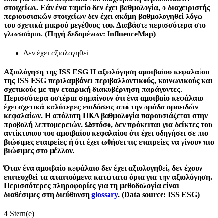
στοιχείων. Εάν ένα ταμείο δεν έχει βαθμολογία, ο διαχειριστής
περιουσιακών στοιχείων δεν έχει ακόμη βαθμολογηθεί λόγω
του σχετικά μικρού μεγέθους του. Διαβάστε περισσότερα στο
γλωσσάριο. (Πηγή δεδομένων: InfluenceMap)
Δεν έχει αξιολογηθεί
Αξιολόγηση της ISS ESG
Η αξιολόγηση αμοιβαίου κεφαλαίου
της ISS ESG περιλαμβάνει περιβαλλοντικούς, κοινωνικούς και
σχετικούς με την εταιρική διακυβέρνηση παράγοντες.
Περισσότερα αστέρια σημαίνουν ότι ένα αμοιβαίο κεφάλαιο
έχει σχετικά καλύτερες επιδόσεις από την ομάδα ομοειδών
κεφαλαίων. Η απόλυτη ΠΚΔ βαθμολογία παρουσιάζεται στην
προβολή λεπτομερειών. Ωστόσο, δεν πρόκειται για δείκτες του
αντίκτυπου του αμοιβαίου κεφαλαίου ότι έχει οδηγήσει σε πιο
βιώσιμες εταιρείες ή ότι έχει ωθήσει τις εταιρείες να γίνουν πιο
βιώσιμες στο μέλλον.
Όταν ένα αμοιβαίο κεφάλαιο δεν έχει αξιολογηθεί, δεν έχουν
επιτευχθεί τα απαιτούμενα κατώτατα όρια για την αξιολόγηση.
Περισσότερες πληροφορίες για τη μεθοδολογία είναι
διαθέσιμες στη διεύθυνση
glossary
. (Data source: ISS ESG)
4 Stern(e)