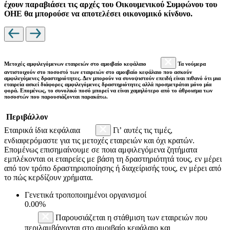
έχουν παραβιάσει τις αρχές του Οικουμενικού Συμφώνου του
ΟΗΕ θα μπορούσε να αποτελέσει οικονομικό κίνδυνο.
Μετοχές αμφιλεγόμενων εταιρειών στο αμοιβαίο κεφάλαιο
Τα νούμερα
αντιστοιχούν στο ποσοστό των εταιρειών στο αμοιβαίο κεφάλαιο που ασκούν
αμφιλεγόμενες δραστηριότητες. Δεν μπορούν να συνοψιστούν επειδή είναι πιθανό ότι μια
εταιρεία ασκεί διάφορες αμφιλεγόμενες δραστηριότητες αλλά προσμετράται μόνο μία
φορά. Επομένως, το συνολικό ποσό μπορεί να είναι χαμηλότερο από το άθροισμα των
ποσοστών που παρουσιάζονται παρακάτω.
Περιβάλλον
Εταιρικά ίδια κεφάλαια
Γι’ αυτές τις τιμές,
ενδιαφερόμαστε για τις μετοχές εταιρειών και όχι κρατών.
Επομένως επισημαίνουμε σε ποια αμφιλεγόμενα ζητήματα
εμπλέκονται οι εταιρείες με βάση τη δραστηριότητά τους, εν μέρει
από τον τρόπο δραστηριοποίησης ή διαχείρισής τους, εν μέρει από
το πώς κερδίζουν χρήματα.
Γενετικά τροποποιημένοι οργανισμοί
0.00%
Παρουσιάζεται η στάθμιση των εταιρειών που
περιλαμβάνονται στο αμοιβαίο κεφάλαιο και