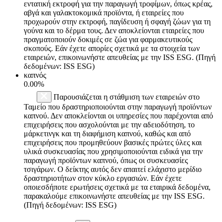
εντατική εκτροφή για την παραγωγή τροφίμων, όπως κρέας,
αβγά και γαλακτοκομικά προϊόντα, ή εταιρείες που
προχωρούν στην εκτροφή, παγίδευση ή σφαγή ζώων για τη
γούνα και το δέρμα τους. Δεν αποκλείονται εταιρείες που
πραγματοποιούν δοκιμές σε ζώα για φαρμακευτικούς
σκοπούς. Εάν έχετε απορίες σχετικά με τα στοιχεία των
εταιρειών, επικοινωνήστε απευθείας με την ISS ESG. (Πηγή
δεδομένων: ISS ESG)
καπνός
0.00%
Παρουσιάζεται η στάθμιση των εταιρειών στο
Ταμείο που δραστηριοποιούνται στην παραγωγή προϊόντων
καπνού. Δεν αποκλείονται οι υπηρεσίες που παρέχονται από
επιχειρήσεις που ασχολούνται με την αδειοδότηση, το
μάρκετινγκ και τη διαφήμιση καπνού, καθώς και από
επιχειρήσεις που προμηθεύουν βασικές πρώτες ύλες και
υλικά συσκευασίας που χρησιμοποιούνται ειδικά για την
παραγωγή προϊόντων καπνού, όπως οι συσκευασίες
τσιγάρων. Ο δείκτης αυτός δεν απαιτεί ελάχιστο μερίδιο
δραστηριοτήτων στον κύκλο εργασιών. Εάν έχετε
οποιεσδήποτε ερωτήσεις σχετικά με τα εταιρικά δεδομένα,
παρακαλούμε επικοινωνήστε απευθείας με την ISS ESG.
(Πηγή δεδομένων: ISS ESG)