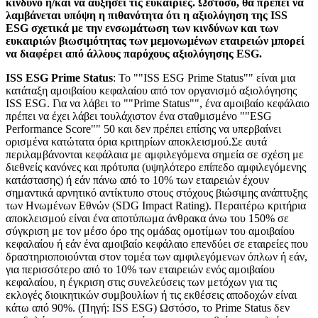
κίνδυνο ή/και να αυξήσει τις ευκαιρίες. Ωστόσο, θα πρέπει να
λαμβάνεται υπόψη η πιθανότητα ότι η αξιολόγηση της ISS
ESG σχετικά με την ενσωμάτωση των κινδύνων και των
ευκαιριών βιωσιμότητας των μεμονωμένων εταιρειών μπορεί
να διαφέρει από άλλους παρόχους αξιολόγησης ESG.
ISS ESG Prime Status
: Το ""ISS ESG Prime Status"" είναι μια
κατάταξη αμοιβαίου κεφαλαίου από τον οργανισμό αξιολόγησης
ISS ESG. Για να λάβει το ""Prime Status"", ένα αμοιβαίο κεφάλαιο
πρέπει να έχει λάβει τουλάχιστον ένα σταθμισμένο ""ESG
Performance Score"" 50 και δεν πρέπει επίσης να υπερβαίνει
ορισμένα κατώτατα όρια κριτηρίων αποκλεισμού.Σε αυτά
περιλαμβάνονται κεφάλαια με αμφιλεγόμενα σημεία σε σχέση με
διεθνείς κανόνες και πρότυπα (υψηλότερο επίπεδο αμφιλεγόμενης
κατάστασης) ή εάν πάνω από το 10% των εταιρειών έχουν
σημαντικά αρνητικό αντίκτυπο στους στόχους βιώσιμης ανάπτυξης
των Ηνωμένων Εθνών (SDG Impact Rating). Περαιτέρω κριτήρια
αποκλεισμού είναι ένα αποτύπωμα άνθρακα άνω του 150% σε
σύγκριση με τον μέσο όρο της ομάδας ομοτίμων του αμοιβαίου
κεφαλαίου ή εάν ένα αμοιβαίο κεφάλαιο επενδύει σε εταιρείες που
δραστηριοποιούνται στον τομέα των αμφιλεγόμενων όπλων ή εάν,
για περισσότερο από το 10% των εταιρειών ενός αμοιβαίου
κεφαλαίου, η έγκριση στις συνελεύσεις των μετόχων για τις
εκλογές διοικητικών συμβουλίων ή τις εκθέσεις αποδοχών είναι
κάτω από 90%. (Πηγή: ISS ESG) Ωστόσο, το Prime Status δεν