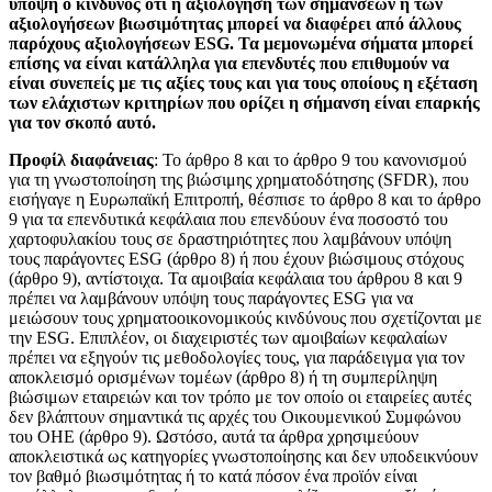
υπόψη ο κίνδυνος ότι η αξιολόγηση των σημάνσεων ή των
αξιολογήσεων βιωσιμότητας μπορεί να διαφέρει από άλλους
παρόχους αξιολογήσεων ESG. Τα μεμονωμένα σήματα μπορεί
επίσης να είναι κατάλληλα για επενδυτές που επιθυμούν να
είναι συνεπείς με τις αξίες τους και για τους οποίους η εξέταση
των ελάχιστων κριτηρίων που ορίζει η σήμανση είναι επαρκής
για τον σκοπό αυτό.
Προφίλ διαφάνειας
: Το άρθρο 8 και το άρθρο 9 του κανονισμού
για τη γνωστοποίηση της βιώσιμης χρηματοδότησης (SFDR), που
εισήγαγε η Ευρωπαϊκή Επιτροπή, θέσπισε το άρθρο 8 και το άρθρο
9 για τα επενδυτικά κεφάλαια που επενδύουν ένα ποσοστό του
χαρτοφυλακίου τους σε δραστηριότητες που λαμβάνουν υπόψη
τους παράγοντες ESG (άρθρο 8) ή που έχουν βιώσιμους στόχους
(άρθρο 9), αντίστοιχα. Τα αμοιβαία κεφάλαια του άρθρου 8 και 9
πρέπει να λαμβάνουν υπόψη τους παράγοντες ESG για να
μειώσουν τους χρηματοοικονομικούς κινδύνους που σχετίζονται με
την ESG. Επιπλέον, οι διαχειριστές των αμοιβαίων κεφαλαίων
πρέπει να εξηγούν τις μεθοδολογίες τους, για παράδειγμα για τον
αποκλεισμό ορισμένων τομέων (άρθρο 8) ή τη συμπερίληψη
βιώσιμων εταιρειών και τον τρόπο με τον οποίο οι εταιρείες αυτές
δεν βλάπτουν σημαντικά τις αρχές του Οικουμενικού Συμφώνου
του ΟΗΕ (άρθρο 9). Ωστόσο, αυτά τα άρθρα χρησιμεύουν
αποκλειστικά ως κατηγορίες γνωστοποίησης και δεν υποδεικνύουν
τον βαθμό βιωσιμότητας ή το κατά πόσον ένα προϊόν είναι