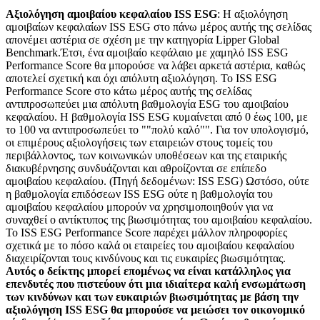
Αξιολόγηση αμοιβαίου κεφαλαίου ISS ESG
: Η αξιολόγηση
αμοιβαίων κεφαλαίων ISS ESG στο πάνω μέρος αυτής της σελίδας
απονέμει αστέρια σε σχέση με την κατηγορία Lipper Global
Benchmark.Έτσι, ένα αμοιβαίο κεφάλαιο με χαμηλό ISS ESG
Performance Score θα μπορούσε να λάβει αρκετά αστέρια, καθώς
αποτελεί σχετική και όχι απόλυτη αξιολόγηση. Το ISS ESG
Performance Score στο κάτω μέρος αυτής της σελίδας
αντιπροσωπεύει μια απόλυτη βαθμολογία ESG του αμοιβαίου
κεφαλαίου. Η βαθμολογία ISS ESG κυμαίνεται από 0 έως 100, με
το 100 να αντιπροσωπεύει το ""πολύ καλό"". Για τον υπολογισμό,
οι επιμέρους αξιολογήσεις των εταιρειών στους τομείς του
περιβάλλοντος, των κοινωνικών υποθέσεων και της εταιρικής
διακυβέρνησης συνδυάζονται και αθροίζονται σε επίπεδο
αμοιβαίου κεφαλαίου. (Πηγή δεδομένων: ISS ESG) Ωστόσο, ούτε
η βαθμολογία επιδόσεων ISS ESG ούτε η βαθμολογία του
αμοιβαίου κεφαλαίου μπορούν να χρησιμοποιηθούν για να
συναχθεί ο αντίκτυπος της βιωσιμότητας του αμοιβαίου κεφαλαίου.
Το ISS ESG Performance Score παρέχει μάλλον πληροφορίες
σχετικά με το πόσο καλά οι εταιρείες του αμοιβαίου κεφαλαίου
διαχειρίζονται τους κινδύνους και τις ευκαιρίες βιωσιμότητας.
Αυτός ο δείκτης μπορεί επομένως να είναι κατάλληλος για
επενδυτές που πιστεύουν ότι μια ιδιαίτερα καλή ενσωμάτωση
των κινδύνων και των ευκαιριών βιωσιμότητας με βάση την
αξιολόγηση ISS ESG θα μπορούσε να μειώσει τον οικονομικό