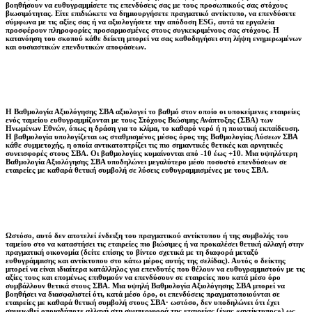
βοηθήσουν να ευθυγραμμίσετε τις επενδύσεις σας με τους προσωπικούς σας στόχους
βιωσιμότητας. Είτε επιδιώκετε να δημιουργήσετε πραγματικό αντίκτυπο, να επενδύσετε
σύμφωνα με τις αξίες σας ή να αξιολογήσετε την απόδοση ESG, αυτά τα εργαλεία
προσφέρουν πληροφορίες προσαρμοσμένες στους συγκεκριμένους σας στόχους. Η
κατανόηση του σκοπού κάθε δείκτη μπορεί να σας καθοδηγήσει στη λήψη ενημερωμένων
και ουσιαστικών επενδυτικών αποφάσεων.
Η Βαθμολογία Αξιολόγησης ΣΒΑ αξιολογεί το βαθμό στον οποίο οι υποκείμενες εταιρείες
ενός ταμείου ευθυγραμμίζονται με τους Στόχους Βιώσιμης Ανάπτυξης (ΣΒΑ) των
Ηνωμένων Εθνών, όπως η δράση για το κλίμα, το καθαρό νερό ή η ποιοτική εκπαίδευση.
Η βαθμολογία υπολογίζεται ως σταθμισμένος μέσος όρος της Βαθμολογίας Λύσεων ΣΒΑ
κάθε συμμετοχής, η οποία αντικατοπτρίζει τις πιο σημαντικές θετικές και αρνητικές
συνεισφορές στους ΣΒΑ. Οι βαθμολογίες κυμαίνονται από -10 έως +10. Μια υψηλότερη
Βαθμολογία Αξιολόγησης ΣΒΑ υποδηλώνει μεγαλύτερο μέσο ποσοστό επενδύσεων σε
εταιρείες με καθαρά θετική συμβολή σε λύσεις ευθυγραμμισμένες με τους ΣΒΑ.
Ωστόσο, αυτό δεν αποτελεί ένδειξη του πραγματικού αντίκτυπου ή της συμβολής του
ταμείου στο να καταστήσει τις εταιρείες πιο βιώσιμες ή να προκαλέσει θετική αλλαγή στην
πραγματική οικονομία (δείτε επίσης το βίντεο σχετικά με τη διαφορά μεταξύ
ευθυγράμμισης και αντίκτυπου στο κάτω μέρος αυτής της σελίδας). Αυτός ο δείκτης
μπορεί να είναι ιδιαίτερα κατάλληλος για επενδυτές που θέλουν να ευθυγραμμιστούν με τις
αξίες τους και επομένως επιθυμούν να επενδύσουν σε εταιρείες που κατά μέσο όρο
συμβάλλουν θετικά στους ΣΒΑ. Μια υψηλή Βαθμολογία Αξιολόγησης ΣΒΑ μπορεί να
βοηθήσει να διασφαλιστεί ότι, κατά μέσο όρο, οι επενδύσεις πραγματοποιούνται σε
εταιρείες με καθαρά θετική συμβολή στους ΣΒΑ· ωστόσο, δεν υποδηλώνει ότι έχει
σημειωθεί οποιαδήποτε αλλαγή στη συμπεριφορά της εταιρείας (ένας «αντίκτυπος») ως