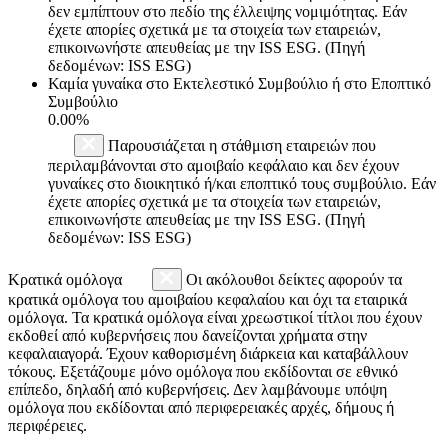
δεν εμπίπτουν στο πεδίο της έλλειψης νομιμότητας. Εάν
έχετε απορίες σχετικά με τα στοιχεία των εταιρειών,
επικοινωνήστε απευθείας με την ISS ESG. (Πηγή
δεδομένων: ISS ESG)
Καμία γυναίκα στο Εκτελεστικό Συμβούλιο ή στο Εποπτικό
Συμβούλιο
0.00%
Παρουσιάζεται η στάθμιση εταιρειών που
περιλαμβάνονται στο αμοιβαίο κεφάλαιο και δεν έχουν
γυναίκες στο διοικητικό ή/και εποπτικό τους συμβούλιο. Εάν
έχετε απορίες σχετικά με τα στοιχεία των εταιρειών,
επικοινωνήστε απευθείας με την ISS ESG. (Πηγή
δεδομένων: ISS ESG)
Κρατικά ομόλογα
Οι ακόλουθοι δείκτες αφορούν τα
κρατικά ομόλογα του αμοιβαίου κεφαλαίου και όχι τα εταιρικά
ομόλογα. Τα κρατικά ομόλογα είναι χρεωστικοί τίτλοι που έχουν
εκδοθεί από κυβερνήσεις που δανείζονται χρήματα στην
κεφαλαιαγορά. Έχουν καθορισμένη διάρκεια και καταβάλλουν
τόκους. Εξετάζουμε μόνο ομόλογα που εκδίδονται σε εθνικό
επίπεδο, δηλαδή από κυβερνήσεις. Δεν λαμβάνουμε υπόψη
ομόλογα που εκδίδονται από περιφερειακές αρχές, δήμους ή
περιφέρειες.