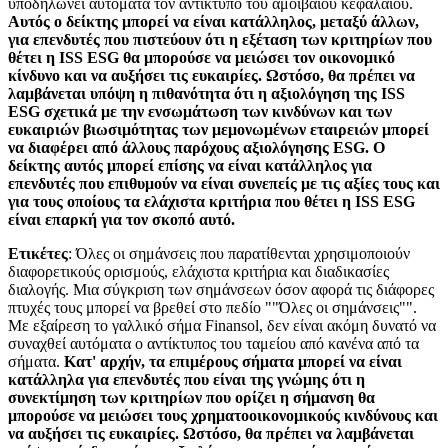
υποδηλώνει αυτόματα τον αντίκτυπο του αμοιβαίου κεφαλαίου.
Αυτός ο δείκτης μπορεί να είναι κατάλληλος, μεταξύ άλλων,
για επενδυτές που πιστεύουν ότι η εξέταση των κριτηρίων που
θέτει η ISS ESG θα μπορούσε να μειώσει τον οικονομικό
κίνδυνο και να αυξήσει τις ευκαιρίες. Ωστόσο, θα πρέπει να
λαμβάνεται υπόψη η πιθανότητα ότι η αξιολόγηση της ISS
ESG σχετικά με την ενσωμάτωση των κινδύνων και των
ευκαιριών βιωσιμότητας των μεμονωμένων εταιρειών μπορεί
να διαφέρει από άλλους παρόχους αξιολόγησης ESG. Ο
δείκτης αυτός μπορεί επίσης να είναι κατάλληλος για
επενδυτές που επιθυμούν να είναι συνεπείς με τις αξίες τους και
για τους οποίους τα ελάχιστα κριτήρια που θέτει η ISS ESG
είναι επαρκή για τον σκοπό αυτό.
Ετικέτες
: Όλες οι σημάνσεις που παρατίθενται χρησιμοποιούν
διαφορετικούς ορισμούς, ελάχιστα κριτήρια και διαδικασίες
διαλογής. Μια σύγκριση των σημάνσεων όσον αφορά τις διάφορες
πτυχές τους μπορεί να βρεθεί στο πεδίο ""Όλες οι σημάνσεις"".
Με εξαίρεση το γαλλικό σήμα Finansol, δεν είναι ακόμη δυνατό να
συναχθεί αυτόματα ο αντίκτυπος του ταμείου από κανένα από τα
σήματα.
Κατ' αρχήν, τα επιμέρους σήματα μπορεί να είναι
κατάλληλα για επενδυτές που είναι της γνώμης ότι η
συνεκτίμηση των κριτηρίων που ορίζει η σήμανση θα
μπορούσε να μειώσει τους χρηματοοικονομικούς κινδύνους και
να αυξήσει τις ευκαιρίες. Ωστόσο, θα πρέπει να λαμβάνεται