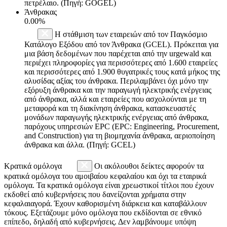
πετρέλαιο. (Πηγή: GOGEL)
Άνθρακας
0.00%
Η στάθμιση των εταιρειών από τον Παγκόσμιο
Κατάλογο Εξόδου από τον Άνθρακα (GCEL). Πρόκειται για
μια βάση δεδομένων που παρέχεται από την urgewald και
περιέχει πληροφορίες για περισσότερες από 1.600 εταιρείες
και περισσότερες από 1.900 θυγατρικές τους κατά μήκος της
αλυσίδας αξίας του άνθρακα. Περιλαμβάνει όχι μόνο την
εξόρυξη άνθρακα και την παραγωγή ηλεκτρικής ενέργειας
από άνθρακα, αλλά και εταιρείες που ασχολούνται με τη
μεταφορά και τη διακίνηση άνθρακα, κατασκευαστές
μονάδων παραγωγής ηλεκτρικής ενέργειας από άνθρακα,
παρόχους υπηρεσιών EPC (EPC: Engineering, Procurement,
and Construction) για τη βιομηχανία άνθρακα, αεριοποίηση
άνθρακα και άλλα. (Πηγή: GCEL)
Κρατικά ομόλογα
Οι ακόλουθοι δείκτες αφορούν τα
κρατικά ομόλογα του αμοιβαίου κεφαλαίου και όχι τα εταιρικά
ομόλογα. Τα κρατικά ομόλογα είναι χρεωστικοί τίτλοι που έχουν
εκδοθεί από κυβερνήσεις που δανείζονται χρήματα στην
κεφαλαιαγορά. Έχουν καθορισμένη διάρκεια και καταβάλλουν
τόκους. Εξετάζουμε μόνο ομόλογα που εκδίδονται σε εθνικό
επίπεδο, δηλαδή από κυβερνήσεις. Δεν λαμβάνουμε υπόψη