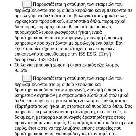
Παρουσιάζεται η στάθμιση των εταιρειών που
περιλαμβάνονται στο αμοιβαίο κεφάλαιο και εμπλέκονται σε
αμφιλεγόμενα όπλα (ατομικά, βιολογικά και χημικά όπλα,
νάρκες κατά προσωπικού, εμπρηστικά όπλα, πυρομαχικά
διασποράς, πυρομαχικά και θωράκιση με ουράνιο,
πυρομαχικά λευκού φωσφόρου) ή/και γενικά
δραστηριοποιούνται στην παραγωγή, διανομή ή παροχή
υπηρεσιών που σχετίζονται με αμφιλεγόμενα όπλα. Εάν
έχετε απορίες σχετικά με τα στοιχεία των εταιρειών,
επικοινωνήστε απευθείας με την ISS ESG. (Πηγή
δεδομένων: ISS ESG)
Όπλα για εμπορική χρήση ή στρατιωτικός εξοπλισμός
9.36%
Παρουσιάζεται η στάθμιση των εταιρειών που
περιλαμβάνονται στο αμοιβαίο κεφάλαιο και
δραστηριοποιούνται στην παραγωγή, διανομή ή παροχή
υπηρεσιών σχετικών με στρατιωτικό εξοπλισμό (πολεμικά
όπλα, επικουρικός στρατιωτικός εξοπλισμός καθώς και τα
εξαρτήματά τους) ή/και μη στρατιωτικά πυροβόλα όπλα. Στις
υπηρεσίες περιλαμβάνονται η συντήρηση, οι επισκευές, οι
δοκιμές, η μεταφορά και συναφείς δραστηριότητες στους
προαναφερόμενους τομείς. Ο ορισμός αυτού του δείκτη είναι
ευρύς, έτσι ώστε να περιλαμβάνει επίσης εταιρείες που
δραστηριοποιούνται, για παράδειγμα, στον τομέα της