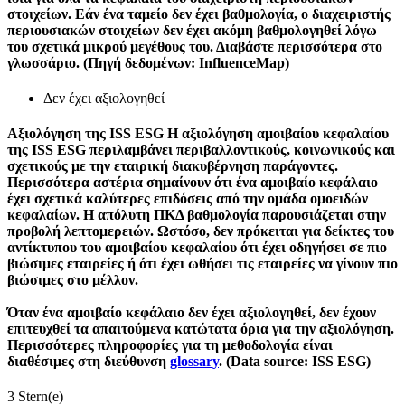
στοιχείων. Εάν ένα ταμείο δεν έχει βαθμολογία, ο διαχειριστής
περιουσιακών στοιχείων δεν έχει ακόμη βαθμολογηθεί λόγω
του σχετικά μικρού μεγέθους του. Διαβάστε περισσότερα στο
γλωσσάριο. (Πηγή δεδομένων: InfluenceMap)
Δεν έχει αξιολογηθεί
Αξιολόγηση της ISS ESG
Η αξιολόγηση αμοιβαίου κεφαλαίου
της ISS ESG περιλαμβάνει περιβαλλοντικούς, κοινωνικούς και
σχετικούς με την εταιρική διακυβέρνηση παράγοντες.
Περισσότερα αστέρια σημαίνουν ότι ένα αμοιβαίο κεφάλαιο
έχει σχετικά καλύτερες επιδόσεις από την ομάδα ομοειδών
κεφαλαίων. Η απόλυτη ΠΚΔ βαθμολογία παρουσιάζεται στην
προβολή λεπτομερειών. Ωστόσο, δεν πρόκειται για δείκτες του
αντίκτυπου του αμοιβαίου κεφαλαίου ότι έχει οδηγήσει σε πιο
βιώσιμες εταιρείες ή ότι έχει ωθήσει τις εταιρείες να γίνουν πιο
βιώσιμες στο μέλλον.
Όταν ένα αμοιβαίο κεφάλαιο δεν έχει αξιολογηθεί, δεν έχουν
επιτευχθεί τα απαιτούμενα κατώτατα όρια για την αξιολόγηση.
Περισσότερες πληροφορίες για τη μεθοδολογία είναι
διαθέσιμες στη διεύθυνση
glossary
. (Data source: ISS ESG)
3 Stern(e)