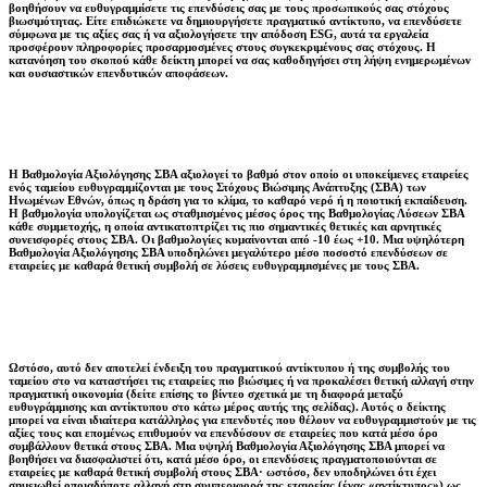
βοηθήσουν να ευθυγραμμίσετε τις επενδύσεις σας με τους προσωπικούς σας στόχους
βιωσιμότητας. Είτε επιδιώκετε να δημιουργήσετε πραγματικό αντίκτυπο, να επενδύσετε
σύμφωνα με τις αξίες σας ή να αξιολογήσετε την απόδοση ESG, αυτά τα εργαλεία
προσφέρουν πληροφορίες προσαρμοσμένες στους συγκεκριμένους σας στόχους. Η
κατανόηση του σκοπού κάθε δείκτη μπορεί να σας καθοδηγήσει στη λήψη ενημερωμένων
και ουσιαστικών επενδυτικών αποφάσεων.
Η Βαθμολογία Αξιολόγησης ΣΒΑ αξιολογεί το βαθμό στον οποίο οι υποκείμενες εταιρείες
ενός ταμείου ευθυγραμμίζονται με τους Στόχους Βιώσιμης Ανάπτυξης (ΣΒΑ) των
Ηνωμένων Εθνών, όπως η δράση για το κλίμα, το καθαρό νερό ή η ποιοτική εκπαίδευση.
Η βαθμολογία υπολογίζεται ως σταθμισμένος μέσος όρος της Βαθμολογίας Λύσεων ΣΒΑ
κάθε συμμετοχής, η οποία αντικατοπτρίζει τις πιο σημαντικές θετικές και αρνητικές
συνεισφορές στους ΣΒΑ. Οι βαθμολογίες κυμαίνονται από -10 έως +10. Μια υψηλότερη
Βαθμολογία Αξιολόγησης ΣΒΑ υποδηλώνει μεγαλύτερο μέσο ποσοστό επενδύσεων σε
εταιρείες με καθαρά θετική συμβολή σε λύσεις ευθυγραμμισμένες με τους ΣΒΑ.
Ωστόσο, αυτό δεν αποτελεί ένδειξη του πραγματικού αντίκτυπου ή της συμβολής του
ταμείου στο να καταστήσει τις εταιρείες πιο βιώσιμες ή να προκαλέσει θετική αλλαγή στην
πραγματική οικονομία (δείτε επίσης το βίντεο σχετικά με τη διαφορά μεταξύ
ευθυγράμμισης και αντίκτυπου στο κάτω μέρος αυτής της σελίδας). Αυτός ο δείκτης
μπορεί να είναι ιδιαίτερα κατάλληλος για επενδυτές που θέλουν να ευθυγραμμιστούν με τις
αξίες τους και επομένως επιθυμούν να επενδύσουν σε εταιρείες που κατά μέσο όρο
συμβάλλουν θετικά στους ΣΒΑ. Μια υψηλή Βαθμολογία Αξιολόγησης ΣΒΑ μπορεί να
βοηθήσει να διασφαλιστεί ότι, κατά μέσο όρο, οι επενδύσεις πραγματοποιούνται σε
εταιρείες με καθαρά θετική συμβολή στους ΣΒΑ· ωστόσο, δεν υποδηλώνει ότι έχει
σημειωθεί οποιαδήποτε αλλαγή στη συμπεριφορά της εταιρείας (ένας «αντίκτυπος») ως