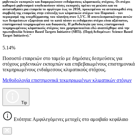
μηδενικών εκπομπών και διαμορφώνουν ενδιάμεσους κλιματικούς στόχους. Οι στόχοι
καθαρού μηδενισμού υποδεικνύουν πόσες εκπομπές πρέπει να μειώσει και να
αντισταθμίσει μια εταιρεία το αργότερο έως το 2050, προκειμένου να ανταποκριθεί στη
συμβολή της εταιρείας στην επίτευξη των κλιματικών στόχων του Παρισιού - τον
περιορισμό της υπερθέρμανσης του πλανήτη στον 1,5°C. Η αποτελεσματικότητα αυτών
των δεσμεύσεων εξαρτάται από το κατά πόσον οι ενδιάμεσοι στόχοι είναι αξιόπιστοι,
επιστημονικά τεκμηριωμένοι και διαφανείς. Η μεθοδολογία για τους επιστημονικά
τεκμηριωμένους κλιματικούς στόχους που χρησιμοποιείται εδώ αναπτύχθηκε από την
πρωτοβουλία Science Based Targets Initiative (SBTi). (Πηγή δεδομένων: Science Based
Target Initiative)."
5.14%
Ποσοστό εταιρειών στο ταμείο με δημόσιες δεσμεύσεις για
στόχους μηδενικών εκπομπών και επιβεβαιωμένους επιστημονικά
τεκμηριωμένους ενδιάμεσους κλιματικούς στόχους.
Μεθοδολογία επιστημονικά τεκμηριωμένων κλιματικών στόχων
Tip
Ενότητα: Αμφιλεγόμενες μετοχές στο αμοιβαίο κεφάλαιο