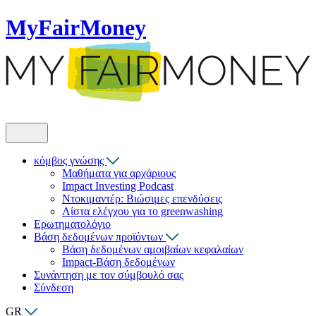
MyFairMoney
κόμβος γνώσης
Μαθήματα για αρχάριους
Impact Investing Podcast
Ντοκιμαντέρ: Βιώσιμες επενδύσεις
Λίστα ελέγχου για το greenwashing
Ερωτηματολόγιο
Βάση δεδομένων προϊόντων
Βάση δεδομένων αμοιβαίων κεφαλαίων
Impact-Βάση δεδομένων
Συνάντηση με τον σύμβουλό σας
Σύνδεση
GR