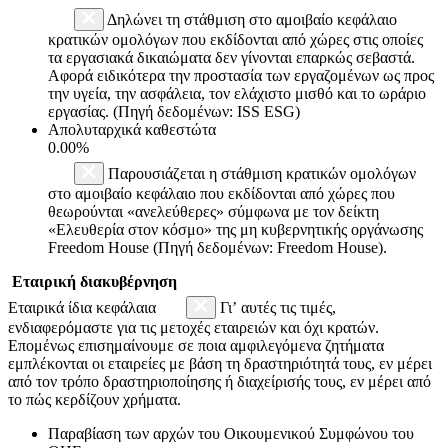
Δηλώνει τη στάθμιση στο αμοιβαίο κεφάλαιο
κρατικών ομολόγων που εκδίδονται από χώρες στις οποίες
τα εργασιακά δικαιώματα δεν γίνονται επαρκώς σεβαστά.
Αφορά ειδικότερα την προστασία των εργαζομένων ως προς
την υγεία, την ασφάλεια, τον ελάχιστο μισθό και το ωράριο
εργασίας. (Πηγή δεδομένων: ISS ESG)
Απολυταρχικά καθεστώτα
0.00%
Παρουσιάζεται η στάθμιση κρατικών ομολόγων
στο αμοιβαίο κεφάλαιο που εκδίδονται από χώρες που
θεωρούνται «ανελεύθερες» σύμφωνα με τον δείκτη
«Ελευθερία στον κόσμο» της μη κυβερνητικής οργάνωσης
Freedom House (Πηγή δεδομένων: Freedom House).
Εταιρική διακυβέρνηση
Εταιρικά ίδια κεφάλαια
Γι’ αυτές τις τιμές,
ενδιαφερόμαστε για τις μετοχές εταιρειών και όχι κρατών.
Επομένως επισημαίνουμε σε ποια αμφιλεγόμενα ζητήματα
εμπλέκονται οι εταιρείες με βάση τη δραστηριότητά τους, εν μέρει
από τον τρόπο δραστηριοποίησης ή διαχείρισής τους, εν μέρει από
το πώς κερδίζουν χρήματα.
Παραβίαση των αρχών του Οικουμενικού Συμφώνου του