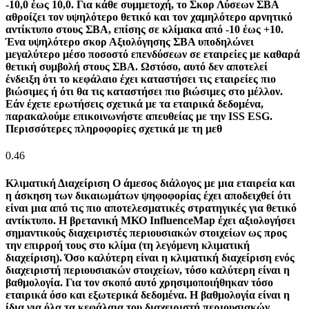
-10,0 έως 10,0. Για κάθε συμμετοχή, το Σκορ Λύσεων ΣΒΑ
αθροίζει τον υψηλότερο θετικό και τον χαμηλότερο αρνητικό
αντίκτυπο στους ΣΒΑ, επίσης σε κλίμακα από -10 έως +10.
Ένα υψηλότερο σκορ Αξιολόγησης ΣΒΑ υποδηλώνει
μεγαλύτερο μέσο ποσοστό επενδύσεων σε εταιρείες με καθαρά
θετική συμβολή στους ΣΒΑ. Ωστόσο, αυτό δεν αποτελεί
ένδειξη ότι το κεφάλαιο έχει καταστήσει τις εταιρείες πιο
βιώσιμες ή ότι θα τις καταστήσει πιο βιώσιμες στο μέλλον.
Εάν έχετε ερωτήσεις σχετικά με τα εταιρικά δεδομένα,
παρακαλούμε επικοινωνήστε απευθείας με την ISS ESG.
Περισσότερες πληροφορίες σχετικά με τη μεθ
0.46
Κλιματική Διαχείριση
Ο άμεσος διάλογος με μια εταιρεία και
η άσκηση των δικαιωμάτων ψηφοφορίας έχει αποδειχθεί ότι
είναι μια από τις πιο αποτελεσματικές στρατηγικές για θετικό
αντίκτυπο. Η βρετανική ΜΚΟ InfluenceMap έχει αξιολογήσει
σημαντικούς διαχειριστές περιουσιακών στοιχείων ως προς
την επιρροή τους στο κλίμα (τη λεγόμενη κλιματική
διαχείριση). Όσο καλύτερη είναι η κλιματική διαχείριση ενός
διαχειριστή περιουσιακών στοιχείων, τόσο καλύτερη είναι η
βαθμολογία. Για τον σκοπό αυτό χρησιμοποιήθηκαν τόσο
εταιρικά όσο και εξωτερικά δεδομένα. Η βαθμολογία είναι η
ίδια για όλα τα κεφάλαια του διαχειριστή περιουσιακών