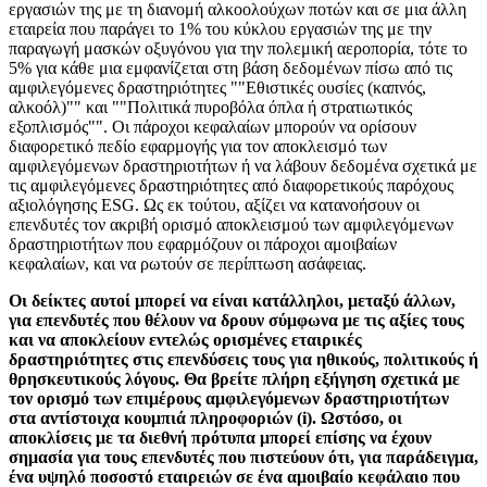
εργασιών της με τη διανομή αλκοολούχων ποτών και σε μια άλλη
εταιρεία που παράγει το 1% του κύκλου εργασιών της με την
παραγωγή μασκών οξυγόνου για την πολεμική αεροπορία, τότε το
5% για κάθε μια εμφανίζεται στη βάση δεδομένων πίσω από τις
αμφιλεγόμενες δραστηριότητες ""Εθιστικές ουσίες (καπνός,
αλκοόλ)"" και ""Πολιτικά πυροβόλα όπλα ή στρατιωτικός
εξοπλισμός"". Οι πάροχοι κεφαλαίων μπορούν να ορίσουν
διαφορετικό πεδίο εφαρμογής για τον αποκλεισμό των
αμφιλεγόμενων δραστηριοτήτων ή να λάβουν δεδομένα σχετικά με
τις αμφιλεγόμενες δραστηριότητες από διαφορετικούς παρόχους
αξιολόγησης ESG. Ως εκ τούτου, αξίζει να κατανοήσουν οι
επενδυτές τον ακριβή ορισμό αποκλεισμού των αμφιλεγόμενων
δραστηριοτήτων που εφαρμόζουν οι πάροχοι αμοιβαίων
κεφαλαίων, και να ρωτούν σε περίπτωση ασάφειας.
Οι δείκτες αυτοί μπορεί να είναι κατάλληλοι, μεταξύ άλλων,
για επενδυτές που θέλουν να δρουν σύμφωνα με τις αξίες τους
και να αποκλείουν εντελώς ορισμένες εταιρικές
δραστηριότητες στις επενδύσεις τους για ηθικούς, πολιτικούς ή
θρησκευτικούς λόγους. Θα βρείτε πλήρη εξήγηση σχετικά με
τον ορισμό των επιμέρους αμφιλεγόμενων δραστηριοτήτων
στα αντίστοιχα κουμπιά πληροφοριών (i). Ωστόσο, οι
αποκλίσεις με τα διεθνή πρότυπα μπορεί επίσης να έχουν
σημασία για τους επενδυτές που πιστεύουν ότι, για παράδειγμα,
ένα υψηλό ποσοστό εταιρειών σε ένα αμοιβαίο κεφάλαιο που