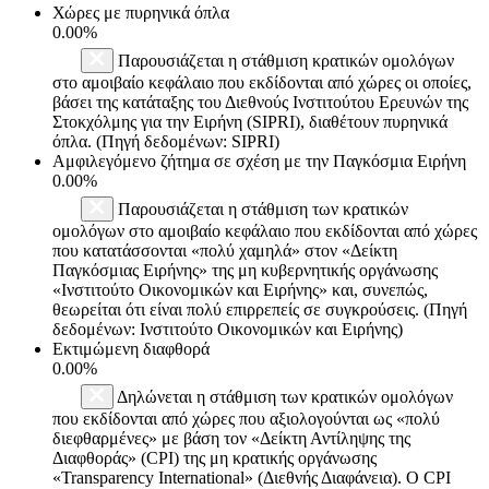
Χώρες με πυρηνικά όπλα
0.00%
Παρουσιάζεται η στάθμιση κρατικών ομολόγων
στο αμοιβαίο κεφάλαιο που εκδίδονται από χώρες οι οποίες,
βάσει της κατάταξης του Διεθνούς Ινστιτούτου Ερευνών της
Στοκχόλμης για την Ειρήνη (SIPRI), διαθέτουν πυρηνικά
όπλα. (Πηγή δεδομένων: SIPRI)
Αμφιλεγόμενο ζήτημα σε σχέση με την Παγκόσμια Ειρήνη
0.00%
Παρουσιάζεται η στάθμιση των κρατικών
ομολόγων στο αμοιβαίο κεφάλαιο που εκδίδονται από χώρες
που κατατάσσονται «πολύ χαμηλά» στον «Δείκτη
Παγκόσμιας Ειρήνης» της μη κυβερνητικής οργάνωσης
«Ινστιτούτο Οικονομικών και Ειρήνης» και, συνεπώς,
θεωρείται ότι είναι πολύ επιρρεπείς σε συγκρούσεις. (Πηγή
δεδομένων: Ινστιτούτο Οικονομικών και Ειρήνης)
Εκτιμώμενη διαφθορά
0.00%
Δηλώνεται η στάθμιση των κρατικών ομολόγων
που εκδίδονται από χώρες που αξιολογούνται ως «πολύ
διεφθαρμένες» με βάση τον «Δείκτη Αντίληψης της
Διαφθοράς» (CPI) της μη κρατικής οργάνωσης
«Transparency International» (Διεθνής Διαφάνεια). Ο CPI