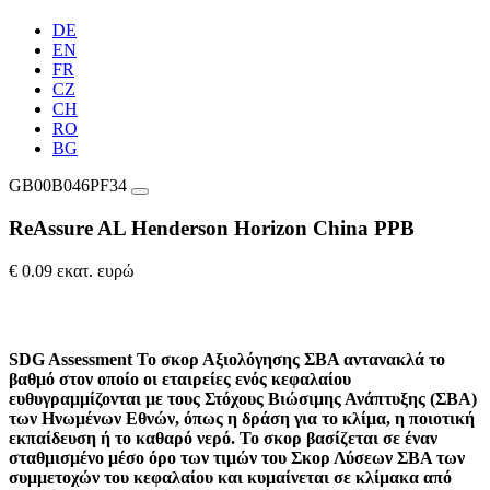
DE
EN
FR
CZ
CH
RO
BG
GB00B046PF34
ReAssure AL Henderson Horizon China PPB
€ 0.09 εκατ. ευρώ
SDG Assessment
Το σκορ Αξιολόγησης ΣΒΑ αντανακλά το
βαθμό στον οποίο οι εταιρείες ενός κεφαλαίου
ευθυγραμμίζονται με τους Στόχους Βιώσιμης Ανάπτυξης (ΣΒΑ)
των Ηνωμένων Εθνών, όπως η δράση για το κλίμα, η ποιοτική
εκπαίδευση ή το καθαρό νερό. Το σκορ βασίζεται σε έναν
σταθμισμένο μέσο όρο των τιμών του Σκορ Λύσεων ΣΒΑ των
συμμετοχών του κεφαλαίου και κυμαίνεται σε κλίμακα από