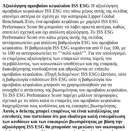
Αξιολόγηση αμοιβαίου κεφαλαίου ISS ESG
: Η αξιολόγηση
αμοιβαίων κεφαλαίων ISS ESG στο πάνω μέρος αυτής της σελίδας
απονέμει αστέρια σε σχέση με την κατηγορία Lipper Global
Benchmark.Έτσι, ένα αμοιβαίο κεφάλαιο με χαμηλό ISS ESG
Performance Score θα μπορούσε να λάβει αρκετά αστέρια, καθώς
αποτελεί σχετική και όχι απόλυτη αξιολόγηση. Το ISS ESG
Performance Score στο κάτω μέρος αυτής της σελίδας
αντιπροσωπεύει μια απόλυτη βαθμολογία ESG του αμοιβαίου
κεφαλαίου. Η βαθμολογία ISS ESG κυμαίνεται από 0 έως 100, με
το 100 να αντιπροσωπεύει το ""πολύ καλό"". Για τον υπολογισμό,
οι επιμέρους αξιολογήσεις των εταιρειών στους τομείς του
περιβάλλοντος, των κοινωνικών υποθέσεων και της εταιρικής
διακυβέρνησης συνδυάζονται και αθροίζονται σε επίπεδο
αμοιβαίου κεφαλαίου. (Πηγή δεδομένων: ISS ESG) Ωστόσο, ούτε
η βαθμολογία επιδόσεων ISS ESG ούτε η βαθμολογία του
αμοιβαίου κεφαλαίου μπορούν να χρησιμοποιηθούν για να
συναχθεί ο αντίκτυπος της βιωσιμότητας του αμοιβαίου κεφαλαίου.
Το ISS ESG Performance Score παρέχει μάλλον πληροφορίες
σχετικά με το πόσο καλά οι εταιρείες του αμοιβαίου κεφαλαίου
διαχειρίζονται τους κινδύνους και τις ευκαιρίες βιωσιμότητας.
Αυτός ο δείκτης μπορεί επομένως να είναι κατάλληλος για
επενδυτές που πιστεύουν ότι μια ιδιαίτερα καλή ενσωμάτωση
των κινδύνων και των ευκαιριών βιωσιμότητας με βάση την
αξιολόγηση ISS ESG θα μπορούσε να μειώσει τον οικονομικό