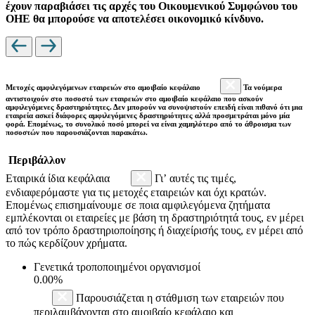
έχουν παραβιάσει τις αρχές του Οικουμενικού Συμφώνου του
ΟΗΕ θα μπορούσε να αποτελέσει οικονομικό κίνδυνο.
Μετοχές αμφιλεγόμενων εταιρειών στο αμοιβαίο κεφάλαιο
Τα νούμερα
αντιστοιχούν στο ποσοστό των εταιρειών στο αμοιβαίο κεφάλαιο που ασκούν
αμφιλεγόμενες δραστηριότητες. Δεν μπορούν να συνοψιστούν επειδή είναι πιθανό ότι μια
εταιρεία ασκεί διάφορες αμφιλεγόμενες δραστηριότητες αλλά προσμετράται μόνο μία
φορά. Επομένως, το συνολικό ποσό μπορεί να είναι χαμηλότερο από το άθροισμα των
ποσοστών που παρουσιάζονται παρακάτω.
Περιβάλλον
Εταιρικά ίδια κεφάλαια
Γι’ αυτές τις τιμές,
ενδιαφερόμαστε για τις μετοχές εταιρειών και όχι κρατών.
Επομένως επισημαίνουμε σε ποια αμφιλεγόμενα ζητήματα
εμπλέκονται οι εταιρείες με βάση τη δραστηριότητά τους, εν μέρει
από τον τρόπο δραστηριοποίησης ή διαχείρισής τους, εν μέρει από
το πώς κερδίζουν χρήματα.
Γενετικά τροποποιημένοι οργανισμοί
0.00%
Παρουσιάζεται η στάθμιση των εταιρειών που
περιλαμβάνονται στο αμοιβαίο κεφάλαιο και