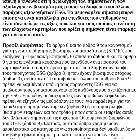
υπόψη ο κίνδυνος ότι η αξιολόγηση των σημάνσεων ή των
αξιολογήσεων βιωσιμότητας μπορεί να διαφέρει από άλλους
παρόχους αξιολογήσεων ESG. Τα μεμονωμένα σήματα μπορεί
επίσης να είναι κατάλληλα για επενδυτές που επιθυμούν να
είναι συνεπείς με τις αξίες τους και για τους οποίους η εξέταση
των ελάχιστων κριτηρίων που ορίζει η σήμανση είναι επαρκής
για τον σκοπό αυτό.
Προφίλ διαφάνειας
: Το άρθρο 8 και το άρθρο 9 του κανονισμού
για τη γνωστοποίηση της βιώσιμης χρηματοδότησης (SFDR), που
εισήγαγε η Ευρωπαϊκή Επιτροπή, θέσπισε το άρθρο 8 και το άρθρο
9 για τα επενδυτικά κεφάλαια που επενδύουν ένα ποσοστό του
χαρτοφυλακίου τους σε δραστηριότητες που λαμβάνουν υπόψη
τους παράγοντες ESG (άρθρο 8) ή που έχουν βιώσιμους στόχους
(άρθρο 9), αντίστοιχα. Τα αμοιβαία κεφάλαια του άρθρου 8 και 9
πρέπει να λαμβάνουν υπόψη τους παράγοντες ESG για να
μειώσουν τους χρηματοοικονομικούς κινδύνους που σχετίζονται με
την ESG. Επιπλέον, οι διαχειριστές των αμοιβαίων κεφαλαίων
πρέπει να εξηγούν τις μεθοδολογίες τους, για παράδειγμα για τον
αποκλεισμό ορισμένων τομέων (άρθρο 8) ή τη συμπερίληψη
βιώσιμων εταιρειών και τον τρόπο με τον οποίο οι εταιρείες αυτές
δεν βλάπτουν σημαντικά τις αρχές του Οικουμενικού Συμφώνου
του ΟΗΕ (άρθρο 9). Ωστόσο, αυτά τα άρθρα χρησιμεύουν
αποκλειστικά ως κατηγορίες γνωστοποίησης και δεν υποδεικνύουν
τον βαθμό βιωσιμότητας ή το κατά πόσον ένα προϊόν είναι