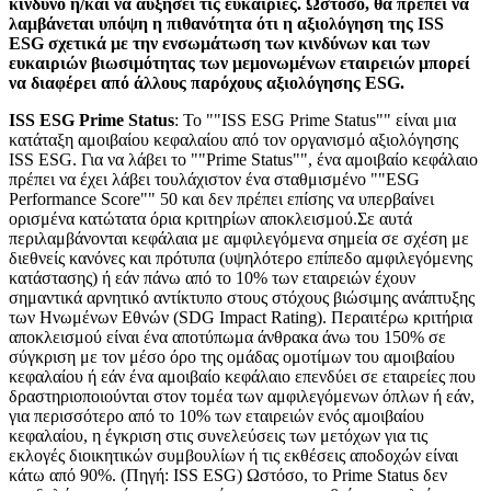
κίνδυνο ή/και να αυξήσει τις ευκαιρίες. Ωστόσο, θα πρέπει να
λαμβάνεται υπόψη η πιθανότητα ότι η αξιολόγηση της ISS
ESG σχετικά με την ενσωμάτωση των κινδύνων και των
ευκαιριών βιωσιμότητας των μεμονωμένων εταιρειών μπορεί
να διαφέρει από άλλους παρόχους αξιολόγησης ESG.
ISS ESG Prime Status
: Το ""ISS ESG Prime Status"" είναι μια
κατάταξη αμοιβαίου κεφαλαίου από τον οργανισμό αξιολόγησης
ISS ESG. Για να λάβει το ""Prime Status"", ένα αμοιβαίο κεφάλαιο
πρέπει να έχει λάβει τουλάχιστον ένα σταθμισμένο ""ESG
Performance Score"" 50 και δεν πρέπει επίσης να υπερβαίνει
ορισμένα κατώτατα όρια κριτηρίων αποκλεισμού.Σε αυτά
περιλαμβάνονται κεφάλαια με αμφιλεγόμενα σημεία σε σχέση με
διεθνείς κανόνες και πρότυπα (υψηλότερο επίπεδο αμφιλεγόμενης
κατάστασης) ή εάν πάνω από το 10% των εταιρειών έχουν
σημαντικά αρνητικό αντίκτυπο στους στόχους βιώσιμης ανάπτυξης
των Ηνωμένων Εθνών (SDG Impact Rating). Περαιτέρω κριτήρια
αποκλεισμού είναι ένα αποτύπωμα άνθρακα άνω του 150% σε
σύγκριση με τον μέσο όρο της ομάδας ομοτίμων του αμοιβαίου
κεφαλαίου ή εάν ένα αμοιβαίο κεφάλαιο επενδύει σε εταιρείες που
δραστηριοποιούνται στον τομέα των αμφιλεγόμενων όπλων ή εάν,
για περισσότερο από το 10% των εταιρειών ενός αμοιβαίου
κεφαλαίου, η έγκριση στις συνελεύσεις των μετόχων για τις
εκλογές διοικητικών συμβουλίων ή τις εκθέσεις αποδοχών είναι
κάτω από 90%. (Πηγή: ISS ESG) Ωστόσο, το Prime Status δεν