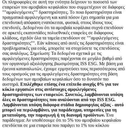
Οι πληροφορίες σε αυτή την ενότητα δείχνουν το ποσοστό των
εταιρειών του αμοιβαίου κεφαλαίου που συμμετέχουν σε διάφορες
""αμφιλεγόμενες"" δραστηριότητες. Το ποια δραστηριότητα είναι
πραγματικά αμφιλεγόμενη και κατά πόσον έχει σημασία για μια
επενδυτική απόφαση εναπόκειται, φυσικά, στους ίδιους τους
επενδυτές. Δεδομένου ότι τα αμοιβαία κεφάλαια συχνά επενδύουν
σε αρκετές εκατοντάδες πολυεθνικές εταιρείες σε διάφορους
κλάδους, σχεδόν όλα τα ταμεία επενδύουν σε ""αμφιλεγόμενες
δραστηριότητες"". Εάν κάποιες από αυτές τις δραστηριότητες είναι
προβληματικές για εσάς, μπορείτε να στοχεύσετε τις επενδύσεις
σας αναλόγως. Σημείωση: Τα δεδομένα σχετικά με τις
αμφιλεγόμενες δραστηριότητες παρέχονται σε μεγάλο βαθμό από
τον οργανισμό αξιολόγησης βιωσιμότητας ISS ESG. Με βάση μια
έρευνα καταναλωτών, έχουμε ερμηνεύσει τους περισσότερους από
τους ορισμούς για τις αμφιλεγόμενες δραστηριότητες στη βάση
δεδομένων των αμοιβαίων κεφαλαίων όσο το δυνατόν πιο
αυστηρά.
Επιλέχθηκε επίσης ένα επίπεδο ανοχής 0% για τον
κύκλο εργασιών στις αντίστοιχες αμφιλεγόμενες
δραστηριότητες των εταιρειών. Συνεπώς, λαμβάνονται υπόψη
όλες οι δραστηριότητες που αναλύονται από την ISS ESG.
Λαμβάνονται υπόψη διάφορα στάδια δημιουργίας αξίας - αυτό
μπορεί να περιλαμβάνει, για παράδειγμα, υπηρεσίες για τη
μεταποίηση, την παραγωγή ή τη διανομή προϊόντων.
Ένα
παράδειγμα: Αν υποθέσουμε ότι το 5% του αμοιβαίου κεφαλαίου
επενδύεται σε μια εταιρεία που παράγει το 1% του κύκλου