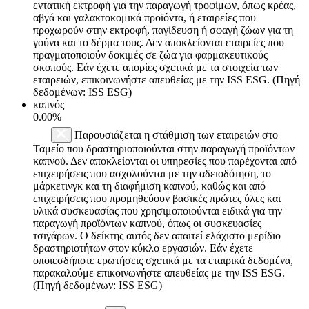
εντατική εκτροφή για την παραγωγή τροφίμων, όπως κρέας,
αβγά και γαλακτοκομικά προϊόντα, ή εταιρείες που
προχωρούν στην εκτροφή, παγίδευση ή σφαγή ζώων για τη
γούνα και το δέρμα τους. Δεν αποκλείονται εταιρείες που
πραγματοποιούν δοκιμές σε ζώα για φαρμακευτικούς
σκοπούς. Εάν έχετε απορίες σχετικά με τα στοιχεία των
εταιρειών, επικοινωνήστε απευθείας με την ISS ESG. (Πηγή
δεδομένων: ISS ESG)
καπνός
0.00%
Παρουσιάζεται η στάθμιση των εταιρειών στο
Ταμείο που δραστηριοποιούνται στην παραγωγή προϊόντων
καπνού. Δεν αποκλείονται οι υπηρεσίες που παρέχονται από
επιχειρήσεις που ασχολούνται με την αδειοδότηση, το
μάρκετινγκ και τη διαφήμιση καπνού, καθώς και από
επιχειρήσεις που προμηθεύουν βασικές πρώτες ύλες και
υλικά συσκευασίας που χρησιμοποιούνται ειδικά για την
παραγωγή προϊόντων καπνού, όπως οι συσκευασίες
τσιγάρων. Ο δείκτης αυτός δεν απαιτεί ελάχιστο μερίδιο
δραστηριοτήτων στον κύκλο εργασιών. Εάν έχετε
οποιεσδήποτε ερωτήσεις σχετικά με τα εταιρικά δεδομένα,
παρακαλούμε επικοινωνήστε απευθείας με την ISS ESG.
(Πηγή δεδομένων: ISS ESG)