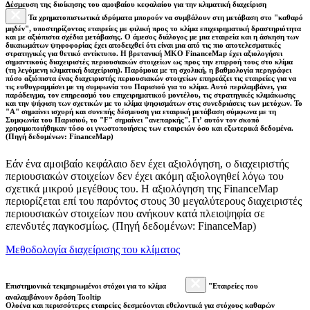
Δέσμευση της διοίκησης του αμοιβαίου κεφαλαίου για την κλιματική διαχείριση
Τα χρηματοπιστωτικά ιδρύματα μπορούν να συμβάλουν στη μετάβαση στο "καθαρό
μηδέν", υποστηρίζοντας εταιρείες με φιλική προς το κλίμα επιχειρηματική δραστηριότητα
και με αξιόπιστα σχέδια μετάβασης. Ο άμεσος διάλογος με μια εταιρεία και η άσκηση των
δικαιωμάτων ψηφοφορίας έχει αποδειχθεί ότι είναι μια από τις πιο αποτελεσματικές
στρατηγικές για θετικό αντίκτυπο. Η βρετανική ΜΚΟ FinanceMap έχει αξιολογήσει
σημαντικούς διαχειριστές περιουσιακών στοιχείων ως προς την επιρροή τους στο κλίμα
(τη λεγόμενη κλιματική διαχείριση). Παρόμοια με τη σχολική, η βαθμολογία περιγράφει
πόσο αξιόπιστα ένας διαχειριστής περιουσιακών στοιχείων επηρεάζει τις εταιρείες για να
τις ευθυγραμμίσει με τη συμφωνία του Παρισιού για το κλίμα. Αυτό περιλαμβάνει, για
παράδειγμα, τον επηρεασμό του επιχειρηματικού μοντέλου, τις στρατηγικές κλιμάκωσης
και την ψήφιση των σχετικών με το κλίμα ψηφισμάτων στις συνεδριάσεις των μετόχων. Το
"Α" σημαίνει ισχυρή και συνεπής δέσμευση για εταιρική μετάβαση σύμφωνα με τη
Συμφωνία του Παρισιού, το "F" σημαίνει "ανεπαρκής". Γι’ αυτόν τον σκοπό
χρησιμοποιήθηκαν τόσο οι γνωστοποιήσεις των εταιρειών όσο και εξωτερικά δεδομένα.
(Πηγή δεδομένων: FinanceMap)
Εάν ένα αμοιβαίο κεφάλαιο δεν έχει αξιολόγηση, ο διαχειριστής
περιουσιακών στοιχείων δεν έχει ακόμη αξιολογηθεί λόγω του
σχετικά μικρού μεγέθους του. Η αξιολόγηση της FinanceMap
περιορίζεται επί του παρόντος στους 30 μεγαλύτερους διαχειριστές
περιουσιακών στοιχείων που ανήκουν κατά πλειοψηφία σε
επενδυτές παγκοσμίως. (Πηγή δεδομένων: FinanceMap)
Μεθοδολογία διαχείρισης του κλίματος
Επιστημονικά τεκμηριωμένοι στόχοι για το κλίμα
"Εταιρείες που
αναλαμβάνουν δράση Tooltip
Ολοένα και περισσότερες εταιρείες δεσμεύονται εθελοντικά για στόχους καθαρών