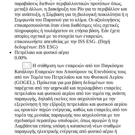
παραβιάσεις διεθνών περιβαλλοντικών προτύπων όπως,
μεταξύ άλλων, η Διακήρυξη του Ρίο για το περιβάλλον και
την ανάπτυξη, η Σύμβαση για τη βιολογική ποικιλότητα ή η
Συμφωνία του Παρισιού για το κλίμα. Οι αξιολογήσεις
επικαιροποιούνται όταν είναι διαθέσιμες νέες σχετικές
πληροφορίες ή τουλάχιστον σε ετήσια βάση. Εάν έχετε
απορίες σχετικά με τα στοιχεία των εταιρειών,
επικοινωνήστε απευθείας με την ISS ESG. (Πηγή
δεδομένων: ISS ESG)
Πετρέλαιο και φυσικό αέριο
0.00%
Η στάθμιση των εταιρειών από τον Παγκόσμιο
Κατάλογο Εταιρειών που Αποσύρουν τις Επενδύσεις τους
από τον Τομέα του Πετρελαίου και του Φυσικού Αερίου
(GOGEL). Πρόκειται για μια βάση δεδομένων που
παρέχεται από την urgewald και περιλαμβάνει εταιρείες
πετρελαίου και φυσικού αερίου από τον τομέα της ανάντη
παραγωγής, δηλαδή εκείνες που ασχολούνται με την
εξερεύνηση ή την εξόρυξη πετρελαίου και φυσικού αερίου
ως ορυκτών πηγών ενέργειας, καθώς και εταιρείες από τον
τομέα της μεσαίας παραγωγής που ασχολούνται με τον
σχεδιασμό περαιτέρω υποδομών, όπως αγωγών ή τερ
Λαμβάνεται επίσης υπόψη η κατασκευή νέων σταθμών
παραγωγής ηλεκτρικής ενέργειας από φυσικό αέριο ή