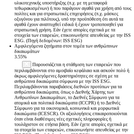
υλικοτεχνικής υποστήριξης (π.χ. με τη μεταφορά
τεθωρακισμένων) ή που παράγουν αγαθά για χρήση από τους
πολίτες και για στρατιωτικές επιχειρήσεις (π.χ. μάσκες
οξυγόνου για πιλότους), υπό την προϋπόθεση ότι αυτά τα
αγαθά έχουν αναπτυχθεί ειδικά ή έχουν τροποποιηθεί για
στρατιωτική χρήση. Εάν έχετε απορίες σχετικά με τα
στοιχεία των εταιρειών, επικοινωνήστε απευθείας με την ISS
ESG. (Πηγή δεδομένων: ISS ESG)
Αμφιλεγόμενα ζητήματα στον τομέα των ανθρώπινων
δικαιωμάτων
3.55%
Παρουσιάζεται η στάθμιση των εταιρειών που
περιλαμβάνονται στο αμοιβαίο κεφάλαιο και ασκούν πολύ ή
άκρως αμφιλεγόμενες δραστηριότητες σε σχέση με τα
ανθρώπινα δικαιώματα σύμφωνα με την ISS ESG.
Περιλαμβάνονται παραβιάσεις διεθνών προτύπων για τα
ανθρώπινα δικαιώματα, όπως ο Διεθνής Χάρτης των
Ανθρωπίνων Δικαιωμάτων, το Διεθνές Σύμφωνο για τα
ατομικά και πολιτικά δικαιώματα (ICCPR) ή το Διεθνές
Σύμφωνο για τα οικονομικά, κοινωνικά και μορφωτικά
δικαιώματα (ICESCR). Οι αξιολογήσεις επικαιροποιούνται
όταν είναι διαθέσιμες νέες σχετικές πληροφορίες ή
τουλάχιστον σε ετήσια βάση. Εάν έχετε απορίες σχετικά με
τα στοιχεία των εταιρειών, επικοινωνήστε απευθείας με την