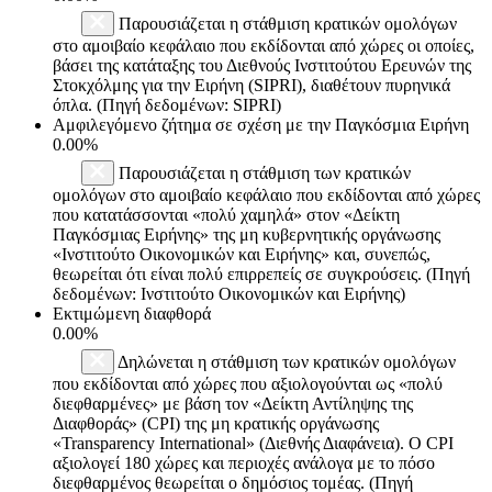
Παρουσιάζεται η στάθμιση κρατικών ομολόγων
στο αμοιβαίο κεφάλαιο που εκδίδονται από χώρες οι οποίες,
βάσει της κατάταξης του Διεθνούς Ινστιτούτου Ερευνών της
Στοκχόλμης για την Ειρήνη (SIPRI), διαθέτουν πυρηνικά
όπλα. (Πηγή δεδομένων: SIPRI)
Αμφιλεγόμενο ζήτημα σε σχέση με την Παγκόσμια Ειρήνη
0.00%
Παρουσιάζεται η στάθμιση των κρατικών
ομολόγων στο αμοιβαίο κεφάλαιο που εκδίδονται από χώρες
που κατατάσσονται «πολύ χαμηλά» στον «Δείκτη
Παγκόσμιας Ειρήνης» της μη κυβερνητικής οργάνωσης
«Ινστιτούτο Οικονομικών και Ειρήνης» και, συνεπώς,
θεωρείται ότι είναι πολύ επιρρεπείς σε συγκρούσεις. (Πηγή
δεδομένων: Ινστιτούτο Οικονομικών και Ειρήνης)
Εκτιμώμενη διαφθορά
0.00%
Δηλώνεται η στάθμιση των κρατικών ομολόγων
που εκδίδονται από χώρες που αξιολογούνται ως «πολύ
διεφθαρμένες» με βάση τον «Δείκτη Αντίληψης της
Διαφθοράς» (CPI) της μη κρατικής οργάνωσης
«Transparency International» (Διεθνής Διαφάνεια). Ο CPI
αξιολογεί 180 χώρες και περιοχές ανάλογα με το πόσο
διεφθαρμένος θεωρείται ο δημόσιος τομέας. (Πηγή