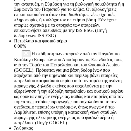
την ανάπτυξη, η Σύμβαση για τη βιολογική ποικιλότητα ή η
Συμφωνία του Παρισιού για το κλίμα. Οι αξιολογήσεις
επικαιροποιούνται όταν είναι διαθέσιμες νέες σχετικές
πληροφορίες ή τουλάχιστον σε ετήσια βάση. Εάν έχετε
απορίες σχετικά με τα στοιχεία των εταιρειών,
επικοινωνήστε απευθείας με την ISS ESG. (Πηγή
δεδομένων: ISS ESG)
Πετρέλαιο και φυσικό αέριο
0.00%
Η στάθμιση των εταιρειών από τον Παγκόσμιο
Κατάλογο Εταιρειών που Αποσύρουν τις Επενδύσεις τους
από τον Τομέα του Πετρελαίου και του Φυσικού Αερίου
(GOGEL). Πρόκειται για μια βάση δεδομένων που
παρέχεται από την urgewald και περιλαμβάνει εταιρείες
πετρελαίου και φυσικού αερίου από τον τομέα της ανάντη
παραγωγής, δηλαδή εκείνες που ασχολούνται με την
εξερεύνηση ή την εξόρυξη πετρελαίου και φυσικού αερίου
ως ορυκτών πηγών ενέργειας, καθώς και εταιρείες από τον
τομέα της μεσαίας παραγωγής που ασχολούνται με τον
σχεδιασμό περαιτέρω υποδομών, όπως αγωγών ή τερ
Λαμβάνεται επίσης υπόψη η κατασκευή νέων σταθμών
παραγωγής ηλεκτρικής ενέργειας από φυσικό αέριο ή
πετρέλαιο. (Πηγή: GOGEL)
Άνθρακας