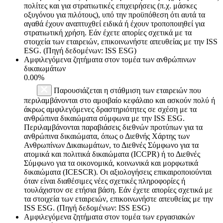
πολίτες και για στρατιωτικές επιχειρήσεις (π.χ. μάσκες
οξυγόνου για πιλότους), υπό την προϋπόθεση ότι αυτά τα
αγαθά έχουν αναπτυχθεί ειδικά ή έχουν τροποποιηθεί για
στρατιωτική χρήση. Εάν έχετε απορίες σχετικά με τα
στοιχεία των εταιρειών, επικοινωνήστε απευθείας με την ISS
ESG. (Πηγή δεδομένων: ISS ESG)
Αμφιλεγόμενα ζητήματα στον τομέα των ανθρώπινων
δικαιωμάτων
0.00%
Παρουσιάζεται η στάθμιση των εταιρειών που
περιλαμβάνονται στο αμοιβαίο κεφάλαιο και ασκούν πολύ ή
άκρως αμφιλεγόμενες δραστηριότητες σε σχέση με τα
ανθρώπινα δικαιώματα σύμφωνα με την ISS ESG.
Περιλαμβάνονται παραβιάσεις διεθνών προτύπων για τα
ανθρώπινα δικαιώματα, όπως ο Διεθνής Χάρτης των
Ανθρωπίνων Δικαιωμάτων, το Διεθνές Σύμφωνο για τα
ατομικά και πολιτικά δικαιώματα (ICCPR) ή το Διεθνές
Σύμφωνο για τα οικονομικά, κοινωνικά και μορφωτικά
δικαιώματα (ICESCR). Οι αξιολογήσεις επικαιροποιούνται
όταν είναι διαθέσιμες νέες σχετικές πληροφορίες ή
τουλάχιστον σε ετήσια βάση. Εάν έχετε απορίες σχετικά με
τα στοιχεία των εταιρειών, επικοινωνήστε απευθείας με την
ISS ESG. (Πηγή δεδομένων: ISS ESG)
Αμφιλεγόμενα ζητήματα στον τομέα των εργασιακών