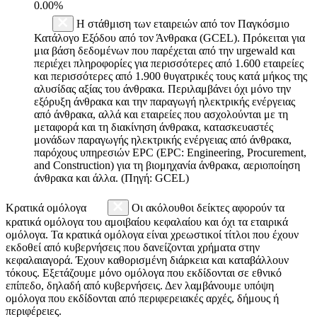
0.00%
Η στάθμιση των εταιρειών από τον Παγκόσμιο
Κατάλογο Εξόδου από τον Άνθρακα (GCEL). Πρόκειται για
μια βάση δεδομένων που παρέχεται από την urgewald και
περιέχει πληροφορίες για περισσότερες από 1.600 εταιρείες
και περισσότερες από 1.900 θυγατρικές τους κατά μήκος της
αλυσίδας αξίας του άνθρακα. Περιλαμβάνει όχι μόνο την
εξόρυξη άνθρακα και την παραγωγή ηλεκτρικής ενέργειας
από άνθρακα, αλλά και εταιρείες που ασχολούνται με τη
μεταφορά και τη διακίνηση άνθρακα, κατασκευαστές
μονάδων παραγωγής ηλεκτρικής ενέργειας από άνθρακα,
παρόχους υπηρεσιών EPC (EPC: Engineering, Procurement,
and Construction) για τη βιομηχανία άνθρακα, αεριοποίηση
άνθρακα και άλλα. (Πηγή: GCEL)
Κρατικά ομόλογα
Οι ακόλουθοι δείκτες αφορούν τα
κρατικά ομόλογα του αμοιβαίου κεφαλαίου και όχι τα εταιρικά
ομόλογα. Τα κρατικά ομόλογα είναι χρεωστικοί τίτλοι που έχουν
εκδοθεί από κυβερνήσεις που δανείζονται χρήματα στην
κεφαλαιαγορά. Έχουν καθορισμένη διάρκεια και καταβάλλουν
τόκους. Εξετάζουμε μόνο ομόλογα που εκδίδονται σε εθνικό
επίπεδο, δηλαδή από κυβερνήσεις. Δεν λαμβάνουμε υπόψη
ομόλογα που εκδίδονται από περιφερειακές αρχές, δήμους ή
περιφέρειες.