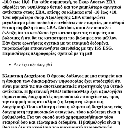
-10,0 έως 10,0. Για κάθε συμμετοχή, το Σκορ Λύσεων ΣΒΑ
αθροίζει τον υψηλότερο θετικό και τον χαμηλότερο αρνητικό
αντίκτυπο στους ΣΒΑ, επίσης σε κλίμακα από -10 έως +10.
Ένα υψηλότερο σκορ Αξιολόγησης ΣΒΑ υποδηλώνει
μεγαλύτερο μέσο ποσοστό επενδύσεων σε εταιρείες με καθαρά
θετική συμβολή στους ΣΒΑ. Ωστόσο, αυτό δεν αποτελεί
ένδειξη ότι το κεφάλαιο έχει καταστήσει τις εταιρείες πιο
βιώσιμες ή ότι θα τις καταστήσει πιο βιώσιμες στο μέλλον.
Εάν έχετε ερωτήσεις σχετικά με τα εταιρικά δεδομένα,
παρακαλούμε επικοινωνήστε απευθείας με την ISS ESG.
Περισσότερες πληροφορίες σχετικά με τη μεθ
Δεν έχει αξιολογηθεί
Κλιματική Διαχείριση
Ο άμεσος διάλογος με μια εταιρεία και
η άσκηση των δικαιωμάτων ψηφοφορίας έχει αποδειχθεί ότι
είναι μια από τις πιο αποτελεσματικές στρατηγικές για θετικό
αντίκτυπο. Η βρετανική ΜΚΟ InfluenceMap έχει αξιολογήσει
σημαντικούς διαχειριστές περιουσιακών στοιχείων ως προς
την επιρροή τους στο κλίμα (τη λεγόμενη κλιματική
διαχείριση). Όσο καλύτερη είναι η κλιματική διαχείριση ενός
διαχειριστή περιουσιακών στοιχείων, τόσο καλύτερη είναι η
βαθμολογία. Για τον σκοπό αυτό χρησιμοποιήθηκαν τόσο
εταιρικά όσο και εξωτερικά δεδομένα. Η βαθμολογία είναι η
ίδια για όλα τα κεφάλαια του διαχειριστή περιουσιακών