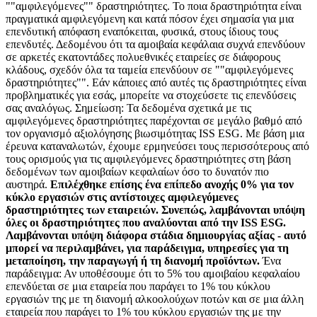
""αμφιλεγόμενες"" δραστηριότητες. Το ποια δραστηριότητα είναι
πραγματικά αμφιλεγόμενη και κατά πόσον έχει σημασία για μια
επενδυτική απόφαση εναπόκειται, φυσικά, στους ίδιους τους
επενδυτές. Δεδομένου ότι τα αμοιβαία κεφάλαια συχνά επενδύουν
σε αρκετές εκατοντάδες πολυεθνικές εταιρείες σε διάφορους
κλάδους, σχεδόν όλα τα ταμεία επενδύουν σε ""αμφιλεγόμενες
δραστηριότητες"". Εάν κάποιες από αυτές τις δραστηριότητες είναι
προβληματικές για εσάς, μπορείτε να στοχεύσετε τις επενδύσεις
σας αναλόγως. Σημείωση: Τα δεδομένα σχετικά με τις
αμφιλεγόμενες δραστηριότητες παρέχονται σε μεγάλο βαθμό από
τον οργανισμό αξιολόγησης βιωσιμότητας ISS ESG. Με βάση μια
έρευνα καταναλωτών, έχουμε ερμηνεύσει τους περισσότερους από
τους ορισμούς για τις αμφιλεγόμενες δραστηριότητες στη βάση
δεδομένων των αμοιβαίων κεφαλαίων όσο το δυνατόν πιο
αυστηρά.
Επιλέχθηκε επίσης ένα επίπεδο ανοχής 0% για τον
κύκλο εργασιών στις αντίστοιχες αμφιλεγόμενες
δραστηριότητες των εταιρειών. Συνεπώς, λαμβάνονται υπόψη
όλες οι δραστηριότητες που αναλύονται από την ISS ESG.
Λαμβάνονται υπόψη διάφορα στάδια δημιουργίας αξίας - αυτό
μπορεί να περιλαμβάνει, για παράδειγμα, υπηρεσίες για τη
μεταποίηση, την παραγωγή ή τη διανομή προϊόντων.
Ένα
παράδειγμα: Αν υποθέσουμε ότι το 5% του αμοιβαίου κεφαλαίου
επενδύεται σε μια εταιρεία που παράγει το 1% του κύκλου
εργασιών της με τη διανομή αλκοολούχων ποτών και σε μια άλλη
εταιρεία που παράγει το 1% του κύκλου εργασιών της με την