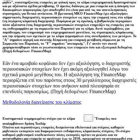
μηδέν", υποστηρίζοντας εταιρείες με φιλική προς το κλίμα επιχειρηματική δραστηριότητα
και με αξιόπιστα σχέδια μετάβασης. Ο άμεσος διάλογος με μια εταιρεία και η άσκηση των
δικαιωμάτων ψηφοφορίας έχει αποδειχθεί ότι είναι μια από τις πιο αποτελεσματικές
στρατηγικές για θετικό αντίκτυπο. Η βρετανική ΜΚΟ FinanceMap έχει αξιολογήσει
σημαντικούς διαχειριστές περιουσιακών στοιχείων ως προς την επιρροή τους στο κλίμα
(τη λεγόμενη κλιματική διαχείριση). Παρόμοια με τη σχολική, η βαθμολογία περιγράφει
πόσο αξιόπιστα ένας διαχειριστής περιουσιακών στοιχείων επηρεάζει τις εταιρείες για να
τις ευθυγραμμίσει με τη συμφωνία του Παρισιού για το κλίμα. Αυτό περιλαμβάνει, για
παράδειγμα, τον επηρεασμό του επιχειρηματικού μοντέλου, τις στρατηγικές κλιμάκωσης
και την ψήφιση των σχετικών με το κλίμα ψηφισμάτων στις συνεδριάσεις των μετόχων. Το
"Α" σημαίνει ισχυρή και συνεπής δέσμευση για εταιρική μετάβαση σύμφωνα με τη
Συμφωνία του Παρισιού, το "F" σημαίνει "ανεπαρκής". Γι’ αυτόν τον σκοπό
χρησιμοποιήθηκαν τόσο οι γνωστοποιήσεις των εταιρειών όσο και εξωτερικά δεδομένα.
(Πηγή δεδομένων: FinanceMap)
Εάν ένα αμοιβαίο κεφάλαιο δεν έχει αξιολόγηση, ο διαχειριστής
περιουσιακών στοιχείων δεν έχει ακόμη αξιολογηθεί λόγω του
σχετικά μικρού μεγέθους του. Η αξιολόγηση της FinanceMap
περιορίζεται επί του παρόντος στους 30 μεγαλύτερους διαχειριστές
περιουσιακών στοιχείων που ανήκουν κατά πλειοψηφία σε
επενδυτές παγκοσμίως. (Πηγή δεδομένων: FinanceMap)
Μεθοδολογία διαχείρισης του κλίματος
Επιστημονικά τεκμηριωμένοι στόχοι για το κλίμα
"Εταιρείες που
αναλαμβάνουν δράση Tooltip
Ολοένα και περισσότερες εταιρείες δεσμεύονται εθελοντικά για στόχους καθαρών
μηδενικών εκπομπών και διαμορφώνουν ενδιάμεσους κλιματικούς στόχους. Οι στόχοι
καθαρού μηδενισμού υποδεικνύουν πόσες εκπομπές πρέπει να μειώσει και να
αντισταθμίσει μια εταιρεία το αργότερο έως το 2050, προκειμένου να ανταποκριθεί στη