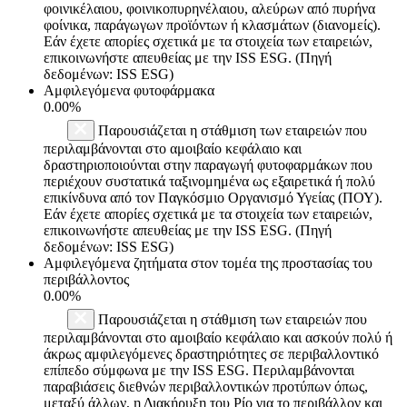
φοινικέλαιου, φοινικοπυρηνέλαιου, αλεύρων από πυρήνα
φοίνικα, παράγωγων προϊόντων ή κλασμάτων (διανομείς).
Εάν έχετε απορίες σχετικά με τα στοιχεία των εταιρειών,
επικοινωνήστε απευθείας με την ISS ESG. (Πηγή
δεδομένων: ISS ESG)
Αμφιλεγόμενα φυτοφάρμακα
0.00%
Παρουσιάζεται η στάθμιση των εταιρειών που
περιλαμβάνονται στο αμοιβαίο κεφάλαιο και
δραστηριοποιούνται στην παραγωγή φυτοφαρμάκων που
περιέχουν συστατικά ταξινομημένα ως εξαιρετικά ή πολύ
επικίνδυνα από τον Παγκόσμιο Οργανισμό Υγείας (ΠΟΥ).
Εάν έχετε απορίες σχετικά με τα στοιχεία των εταιρειών,
επικοινωνήστε απευθείας με την ISS ESG. (Πηγή
δεδομένων: ISS ESG)
Αμφιλεγόμενα ζητήματα στον τομέα της προστασίας του
περιβάλλοντος
0.00%
Παρουσιάζεται η στάθμιση των εταιρειών που
περιλαμβάνονται στο αμοιβαίο κεφάλαιο και ασκούν πολύ ή
άκρως αμφιλεγόμενες δραστηριότητες σε περιβαλλοντικό
επίπεδο σύμφωνα με την ISS ESG. Περιλαμβάνονται
παραβιάσεις διεθνών περιβαλλοντικών προτύπων όπως,
μεταξύ άλλων, η Διακήρυξη του Ρίο για το περιβάλλον και