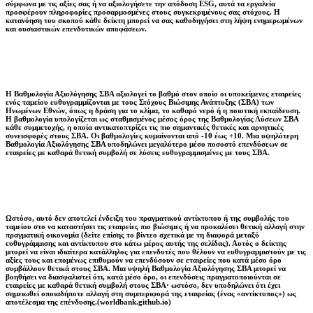
σύμφωνα με τις αξίες σας ή να αξιολογήσετε την απόδοση ESG, αυτά τα εργαλεία
προσφέρουν πληροφορίες προσαρμοσμένες στους συγκεκριμένους σας στόχους. Η
κατανόηση του σκοπού κάθε δείκτη μπορεί να σας καθοδηγήσει στη λήψη ενημερωμένων
και ουσιαστικών επενδυτικών αποφάσεων.
Η Βαθμολογία Αξιολόγησης ΣΒΑ αξιολογεί το βαθμό στον οποίο οι υποκείμενες εταιρείες
ενός ταμείου ευθυγραμμίζονται με τους Στόχους Βιώσιμης Ανάπτυξης (ΣΒΑ) των
Ηνωμένων Εθνών, όπως η δράση για το κλίμα, το καθαρό νερό ή η ποιοτική εκπαίδευση.
Η βαθμολογία υπολογίζεται ως σταθμισμένος μέσος όρος της Βαθμολογίας Λύσεων ΣΒΑ
κάθε συμμετοχής, η οποία αντικατοπτρίζει τις πιο σημαντικές θετικές και αρνητικές
συνεισφορές στους ΣΒΑ. Οι βαθμολογίες κυμαίνονται από -10 έως +10. Μια υψηλότερη
Βαθμολογία Αξιολόγησης ΣΒΑ υποδηλώνει μεγαλύτερο μέσο ποσοστό επενδύσεων σε
εταιρείες με καθαρά θετική συμβολή σε λύσεις ευθυγραμμισμένες με τους ΣΒΑ.
Ωστόσο, αυτό δεν αποτελεί ένδειξη του πραγματικού αντίκτυπου ή της συμβολής του
ταμείου στο να καταστήσει τις εταιρείες πιο βιώσιμες ή να προκαλέσει θετική αλλαγή στην
πραγματική οικονομία (δείτε επίσης το βίντεο σχετικά με τη διαφορά μεταξύ
ευθυγράμμισης και αντίκτυπου στο κάτω μέρος αυτής της σελίδας). Αυτός ο δείκτης
μπορεί να είναι ιδιαίτερα κατάλληλος για επενδυτές που θέλουν να ευθυγραμμιστούν με τις
αξίες τους και επομένως επιθυμούν να επενδύσουν σε εταιρείες που κατά μέσο όρο
συμβάλλουν θετικά στους ΣΒΑ. Μια υψηλή Βαθμολογία Αξιολόγησης ΣΒΑ μπορεί να
βοηθήσει να διασφαλιστεί ότι, κατά μέσο όρο, οι επενδύσεις πραγματοποιούνται σε
εταιρείες με καθαρά θετική συμβολή στους ΣΒΑ· ωστόσο, δεν υποδηλώνει ότι έχει
σημειωθεί οποιαδήποτε αλλαγή στη συμπεριφορά της εταιρείας (ένας «αντίκτυπος») ως
αποτέλεσμα της επένδυσης.(worldbank.github.io)