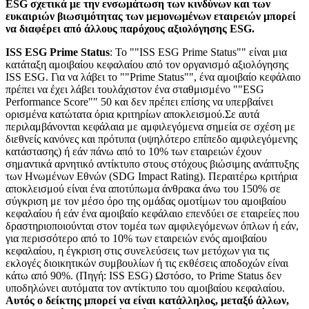
ESG σχετικά με την ενσωμάτωση των κινδύνων και των
ευκαιριών βιωσιμότητας των μεμονωμένων εταιρειών μπορεί
να διαφέρει από άλλους παρόχους αξιολόγησης ESG.
ISS ESG Prime Status
: Το ""ISS ESG Prime Status"" είναι μια
κατάταξη αμοιβαίου κεφαλαίου από τον οργανισμό αξιολόγησης
ISS ESG. Για να λάβει το ""Prime Status"", ένα αμοιβαίο κεφάλαιο
πρέπει να έχει λάβει τουλάχιστον ένα σταθμισμένο ""ESG
Performance Score"" 50 και δεν πρέπει επίσης να υπερβαίνει
ορισμένα κατώτατα όρια κριτηρίων αποκλεισμού.Σε αυτά
περιλαμβάνονται κεφάλαια με αμφιλεγόμενα σημεία σε σχέση με
διεθνείς κανόνες και πρότυπα (υψηλότερο επίπεδο αμφιλεγόμενης
κατάστασης) ή εάν πάνω από το 10% των εταιρειών έχουν
σημαντικά αρνητικό αντίκτυπο στους στόχους βιώσιμης ανάπτυξης
των Ηνωμένων Εθνών (SDG Impact Rating). Περαιτέρω κριτήρια
αποκλεισμού είναι ένα αποτύπωμα άνθρακα άνω του 150% σε
σύγκριση με τον μέσο όρο της ομάδας ομοτίμων του αμοιβαίου
κεφαλαίου ή εάν ένα αμοιβαίο κεφάλαιο επενδύει σε εταιρείες που
δραστηριοποιούνται στον τομέα των αμφιλεγόμενων όπλων ή εάν,
για περισσότερο από το 10% των εταιρειών ενός αμοιβαίου
κεφαλαίου, η έγκριση στις συνελεύσεις των μετόχων για τις
εκλογές διοικητικών συμβουλίων ή τις εκθέσεις αποδοχών είναι
κάτω από 90%. (Πηγή: ISS ESG) Ωστόσο, το Prime Status δεν
υποδηλώνει αυτόματα τον αντίκτυπο του αμοιβαίου κεφαλαίου.
Αυτός ο δείκτης μπορεί να είναι κατάλληλος, μεταξύ άλλων,