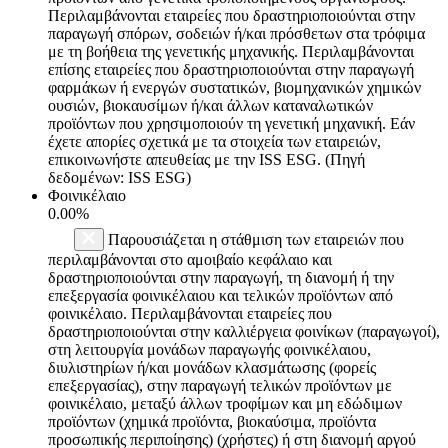
Περιλαμβάνονται εταιρείες που δραστηριοποιούνται στην
παραγωγή σπόρων, σοδειών ή/και πρόσθετων στα τρόφιμα
με τη βοήθεια της γενετικής μηχανικής. Περιλαμβάνονται
επίσης εταιρείες που δραστηριοποιούνται στην παραγωγή
φαρμάκων ή ενεργών συστατικών, βιομηχανικών χημικών
ουσιών, βιοκαυσίμων ή/και άλλων καταναλωτικών
προϊόντων που χρησιμοποιούν τη γενετική μηχανική. Εάν
έχετε απορίες σχετικά με τα στοιχεία των εταιρειών,
επικοινωνήστε απευθείας με την ISS ESG. (Πηγή
δεδομένων: ISS ESG)
Φοινικέλαιο
0.00%
Παρουσιάζεται η στάθμιση των εταιρειών που
περιλαμβάνονται στο αμοιβαίο κεφάλαιο και
δραστηριοποιούνται στην παραγωγή, τη διανομή ή την
επεξεργασία φοινικέλαιου και τελικών προϊόντων από
φοινικέλαιο. Περιλαμβάνονται εταιρείες που
δραστηριοποιούνται στην καλλιέργεια φοινίκων (παραγωγοί),
στη λειτουργία μονάδων παραγωγής φοινικέλαιου,
διυλιστηρίων ή/και μονάδων κλασμάτωσης (φορείς
επεξεργασίας), στην παραγωγή τελικών προϊόντων με
φοινικέλαιο, μεταξύ άλλων τροφίμων και μη εδώδιμων
προϊόντων (χημικά προϊόντα, βιοκαύσιμα, προϊόντα
προσωπικής περιποίησης) (χρήστες) ή στη διανομή αργού