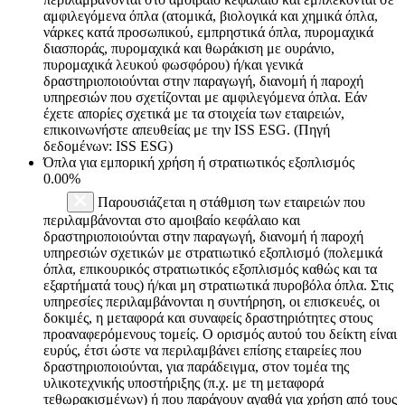
αμφιλεγόμενα όπλα (ατομικά, βιολογικά και χημικά όπλα,
νάρκες κατά προσωπικού, εμπρηστικά όπλα, πυρομαχικά
διασποράς, πυρομαχικά και θωράκιση με ουράνιο,
πυρομαχικά λευκού φωσφόρου) ή/και γενικά
δραστηριοποιούνται στην παραγωγή, διανομή ή παροχή
υπηρεσιών που σχετίζονται με αμφιλεγόμενα όπλα. Εάν
έχετε απορίες σχετικά με τα στοιχεία των εταιρειών,
επικοινωνήστε απευθείας με την ISS ESG. (Πηγή
δεδομένων: ISS ESG)
Όπλα για εμπορική χρήση ή στρατιωτικός εξοπλισμός
0.00%
Παρουσιάζεται η στάθμιση των εταιρειών που
περιλαμβάνονται στο αμοιβαίο κεφάλαιο και
δραστηριοποιούνται στην παραγωγή, διανομή ή παροχή
υπηρεσιών σχετικών με στρατιωτικό εξοπλισμό (πολεμικά
όπλα, επικουρικός στρατιωτικός εξοπλισμός καθώς και τα
εξαρτήματά τους) ή/και μη στρατιωτικά πυροβόλα όπλα. Στις
υπηρεσίες περιλαμβάνονται η συντήρηση, οι επισκευές, οι
δοκιμές, η μεταφορά και συναφείς δραστηριότητες στους
προαναφερόμενους τομείς. Ο ορισμός αυτού του δείκτη είναι
ευρύς, έτσι ώστε να περιλαμβάνει επίσης εταιρείες που
δραστηριοποιούνται, για παράδειγμα, στον τομέα της
υλικοτεχνικής υποστήριξης (π.χ. με τη μεταφορά
τεθωρακισμένων) ή που παράγουν αγαθά για χρήση από τους