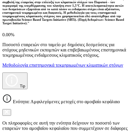
συμβολή της εταιρείας στην επίτευξη των κλιματικών στόχων του Παρισιού - τον
περιορισμό της υπερθέρμανσης του πλανήτη στον 1,5°C. Η αποτελεσματικότητα αυτών
των δεσμεύσεων εξαρτάται από το κατά πόσον οι ενδιάμεσοι στόχοι είναι αξιόπιστοι,
επιστημονικά τεκμηριωμένοι και διαφανείς. Η μεθοδολογία για τους επιστημονικά
τεκμηριωμένους κλιματικούς στόχους που χρησιμοποιείται εδώ αναπτύχθηκε από την
πρωτοβουλία Science Based Targets Initiative (SBTi). (Πηγή δεδομένων: Science Based
Target Initiative)."
0.00%
Ποσοστό εταιρειών στο ταμείο με δημόσιες δεσμεύσεις για
στόχους μηδενικών εκπομπών και επιβεβαιωμένους επιστημονικά
τεκμηριωμένους ενδιάμεσους κλιματικούς στόχους.
Μεθοδολογία επιστημονικά τεκμηριωμένων κλιματικών στόχων
Tip
Ενότητα: Αμφιλεγόμενες μετοχές στο αμοιβαίο κεφάλαιο
Οι πληροφορίες σε αυτή την ενότητα δείχνουν το ποσοστό των
εταιρειών του αμοιβαίου κεφαλαίου που συμμετέχουν σε διάφορες