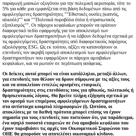
παραγωγή μασκών οξυγόνου για την πολεμική αεροπορία, τότε το
5% για κάθε μια εμφανίζεται στη βάση δεδομένων πίσω από τις
αμφιλεγόμενες δραστηριότητες ""Εθιστικές ουσίες (καπνός,
αλκοόλ)"" και ""Πολιτικά πυροβόλα όπλα ή στρατιωτικός
εξοπλισμός"". Οι πάροχοι κεφαλαίων μπορούν να ορίσουν
διαφορετικό πεδίο εφαρμογής για τον αποκλεισμό των
αμφιλεγόμενων δραστηριοτήτων ή να λάβουν δεδομένα σχετικά με
τις αμφιλεγόμενες δραστηριότητες από διαφορετικούς παρόχους
αξιολόγησης ESG. Ως εκ τούτου, αξίζει να κατανοήσουν οι
επενδυτές τον ακριβή ορισμό αποκλεισμού των αμφιλεγόμενων
δραστηριοτήτων που εφαρμόζουν οι πάροχοι αμοιβαίων
κεφαλαίων, και να ρωτούν σε περίπτωση ασάφειας.
Οι δείκτες αυτοί μπορεί να είναι κατάλληλοι, μεταξύ άλλων,
για επενδυτές που θέλουν να δρουν σύμφωνα με τις αξίες τους
και να αποκλείουν εντελώς ορισμένες εταιρικές
δραστηριότητες στις επενδύσεις τους για ηθικούς, πολιτικούς ή
θρησκευτικούς λόγους. Θα βρείτε πλήρη εξήγηση σχετικά με
τον ορισμό των επιμέρους αμφιλεγόμενων δραστηριοτήτων
στα αντίστοιχα κουμπιά πληροφοριών (i). Ωστόσο, οι
αποκλίσεις με τα διεθνή πρότυπα μπορεί επίσης να έχουν
σημασία για τους επενδυτές που πιστεύουν ότι, για παράδειγμα,
ένα υψηλό ποσοστό εταιρειών σε ένα αμοιβαίο κεφάλαιο που
έχουν παραβιάσει τις αρχές του Οικουμενικού Συμφώνου του
ΟΗΕ θα μπορούσε να αποτελέσει οικονομικό κίνδυνο.