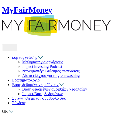
MyFairMoney
κόμβος γνώσης
Μαθήματα για αρχάριους
Impact Investing Podcast
Ντοκιμαντέρ: Βιώσιμες επενδύσεις
Λίστα ελέγχου για το greenwashing
Ερωτηματολόγιο
Βάση δεδομένων προϊόντων
Βάση δεδομένων αμοιβαίων κεφαλαίων
Impact-Βάση δεδομένων
Συνάντηση με τον σύμβουλό σας
Σύνδεση
GR