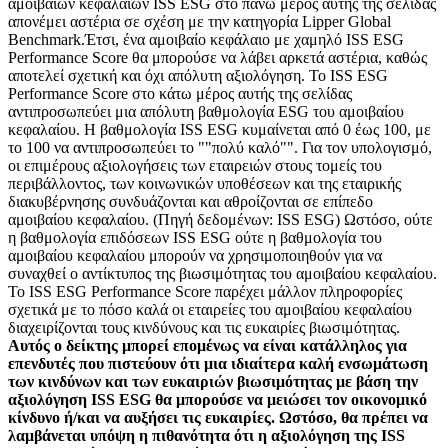
αμοιβαίων κεφαλαίων ISS ESG στο πάνω μέρος αυτής της σελίδας
απονέμει αστέρια σε σχέση με την κατηγορία Lipper Global
Benchmark.Έτσι, ένα αμοιβαίο κεφάλαιο με χαμηλό ISS ESG
Performance Score θα μπορούσε να λάβει αρκετά αστέρια, καθώς
αποτελεί σχετική και όχι απόλυτη αξιολόγηση. Το ISS ESG
Performance Score στο κάτω μέρος αυτής της σελίδας
αντιπροσωπεύει μια απόλυτη βαθμολογία ESG του αμοιβαίου
κεφαλαίου. Η βαθμολογία ISS ESG κυμαίνεται από 0 έως 100, με
το 100 να αντιπροσωπεύει το ""πολύ καλό"". Για τον υπολογισμό,
οι επιμέρους αξιολογήσεις των εταιρειών στους τομείς του
περιβάλλοντος, των κοινωνικών υποθέσεων και της εταιρικής
διακυβέρνησης συνδυάζονται και αθροίζονται σε επίπεδο
αμοιβαίου κεφαλαίου. (Πηγή δεδομένων: ISS ESG) Ωστόσο, ούτε
η βαθμολογία επιδόσεων ISS ESG ούτε η βαθμολογία του
αμοιβαίου κεφαλαίου μπορούν να χρησιμοποιηθούν για να
συναχθεί ο αντίκτυπος της βιωσιμότητας του αμοιβαίου κεφαλαίου.
Το ISS ESG Performance Score παρέχει μάλλον πληροφορίες
σχετικά με το πόσο καλά οι εταιρείες του αμοιβαίου κεφαλαίου
διαχειρίζονται τους κινδύνους και τις ευκαιρίες βιωσιμότητας.
Αυτός ο δείκτης μπορεί επομένως να είναι κατάλληλος για
επενδυτές που πιστεύουν ότι μια ιδιαίτερα καλή ενσωμάτωση
των κινδύνων και των ευκαιριών βιωσιμότητας με βάση την
αξιολόγηση ISS ESG θα μπορούσε να μειώσει τον οικονομικό
κίνδυνο ή/και να αυξήσει τις ευκαιρίες. Ωστόσο, θα πρέπει να
λαμβάνεται υπόψη η πιθανότητα ότι η αξιολόγηση της ISS