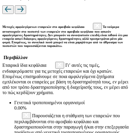
Μετοχές αμφιλεγόμενων εταιρειών στο αμοιβαίο κεφάλαιο
Τα νούμερα
αντιστοιχούν στο ποσοστό των εταιρειών στο αμοιβαίο κεφάλαιο που ασκούν
αμφιλεγόμενες δραστηριότητες. Δεν μπορούν να συνοψιστούν επειδή είναι πιθανό ότι μια
εταιρεία ασκεί διάφορες αμφιλεγόμενες δραστηριότητες αλλά προσμετράται μόνο μία
φορά. Επομένως, το συνολικό ποσό μπορεί να είναι χαμηλότερο από το άθροισμα των
ποσοστών που παρουσιάζονται παρακάτω.
Περιβάλλον
Εταιρικά ίδια κεφάλαια
Γι’ αυτές τις τιμές,
ενδιαφερόμαστε για τις μετοχές εταιρειών και όχι κρατών.
Επομένως επισημαίνουμε σε ποια αμφιλεγόμενα ζητήματα
εμπλέκονται οι εταιρείες με βάση τη δραστηριότητά τους, εν μέρει
από τον τρόπο δραστηριοποίησης ή διαχείρισής τους, εν μέρει από
το πώς κερδίζουν χρήματα.
Γενετικά τροποποιημένοι οργανισμοί
0.00%
Παρουσιάζεται η στάθμιση των εταιρειών που
περιλαμβάνονται στο αμοιβαίο κεφάλαιο και
δραστηριοποιούνται στην παραγωγή ή/και στην επεξεργασία
προϊόντων από γενετικά τροποποιημένους οργανισμούς.