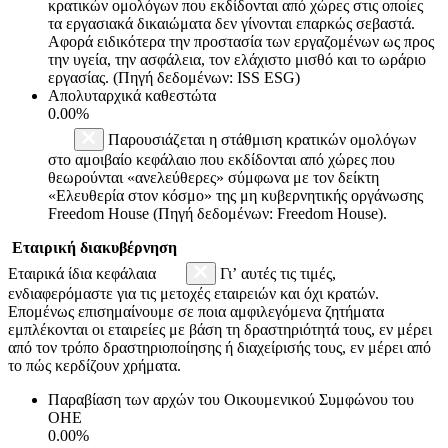
κρατικών ομολόγων που εκδίδονται από χώρες στις οποίες
τα εργασιακά δικαιώματα δεν γίνονται επαρκώς σεβαστά.
Αφορά ειδικότερα την προστασία των εργαζομένων ως προς
την υγεία, την ασφάλεια, τον ελάχιστο μισθό και το ωράριο
εργασίας. (Πηγή δεδομένων: ISS ESG)
Απολυταρχικά καθεστώτα
0.00%
Παρουσιάζεται η στάθμιση κρατικών ομολόγων
στο αμοιβαίο κεφάλαιο που εκδίδονται από χώρες που
θεωρούνται «ανελεύθερες» σύμφωνα με τον δείκτη
«Ελευθερία στον κόσμο» της μη κυβερνητικής οργάνωσης
Freedom House (Πηγή δεδομένων: Freedom House).
Εταιρική διακυβέρνηση
Εταιρικά ίδια κεφάλαια
Γι’ αυτές τις τιμές,
ενδιαφερόμαστε για τις μετοχές εταιρειών και όχι κρατών.
Επομένως επισημαίνουμε σε ποια αμφιλεγόμενα ζητήματα
εμπλέκονται οι εταιρείες με βάση τη δραστηριότητά τους, εν μέρει
από τον τρόπο δραστηριοποίησης ή διαχείρισής τους, εν μέρει από
το πώς κερδίζουν χρήματα.
Παραβίαση των αρχών του Οικουμενικού Συμφώνου του
ΟΗΕ
0.00%