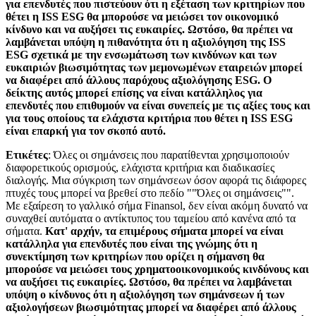
για επενδυτές που πιστεύουν ότι η εξέταση των κριτηρίων που
θέτει η ISS ESG θα μπορούσε να μειώσει τον οικονομικό
κίνδυνο και να αυξήσει τις ευκαιρίες. Ωστόσο, θα πρέπει να
λαμβάνεται υπόψη η πιθανότητα ότι η αξιολόγηση της ISS
ESG σχετικά με την ενσωμάτωση των κινδύνων και των
ευκαιριών βιωσιμότητας των μεμονωμένων εταιρειών μπορεί
να διαφέρει από άλλους παρόχους αξιολόγησης ESG. Ο
δείκτης αυτός μπορεί επίσης να είναι κατάλληλος για
επενδυτές που επιθυμούν να είναι συνεπείς με τις αξίες τους και
για τους οποίους τα ελάχιστα κριτήρια που θέτει η ISS ESG
είναι επαρκή για τον σκοπό αυτό.
Ετικέτες
: Όλες οι σημάνσεις που παρατίθενται χρησιμοποιούν
διαφορετικούς ορισμούς, ελάχιστα κριτήρια και διαδικασίες
διαλογής. Μια σύγκριση των σημάνσεων όσον αφορά τις διάφορες
πτυχές τους μπορεί να βρεθεί στο πεδίο ""Όλες οι σημάνσεις"".
Με εξαίρεση το γαλλικό σήμα Finansol, δεν είναι ακόμη δυνατό να
συναχθεί αυτόματα ο αντίκτυπος του ταμείου από κανένα από τα
σήματα.
Κατ' αρχήν, τα επιμέρους σήματα μπορεί να είναι
κατάλληλα για επενδυτές που είναι της γνώμης ότι η
συνεκτίμηση των κριτηρίων που ορίζει η σήμανση θα
μπορούσε να μειώσει τους χρηματοοικονομικούς κινδύνους και
να αυξήσει τις ευκαιρίες. Ωστόσο, θα πρέπει να λαμβάνεται
υπόψη ο κίνδυνος ότι η αξιολόγηση των σημάνσεων ή των
αξιολογήσεων βιωσιμότητας μπορεί να διαφέρει από άλλους