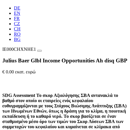
DE
EN
FR
CZ
CH
RO
BG
IE000CHXNHE1
Julius Baer Glbl Income Opportunities Ah disq GBP
€ 0.00 εκατ. ευρώ
SDG Assessment
Το σκορ Αξιολόγησης ΣΒΑ αντανακλά το
βαθμό στον οποίο οι εταιρείες ενός κεφαλαίου
ευθυγραμμίζονται με τους Στόχους Βιώσιμης Ανάπτυξης (ΣΒΑ)
των Ηνωμένων Εθνών, όπως η δράση για το κλίμα, η ποιοτική
εκπαίδευση ή το καθαρό νερό. Το σκορ βασίζεται σε έναν
σταθμισμένο μέσο όρο των τιμών του Σκορ Λύσεων ΣΒΑ των
συμμετοχών του κεφαλαίου και κυμαίνεται σε κλίμακα από