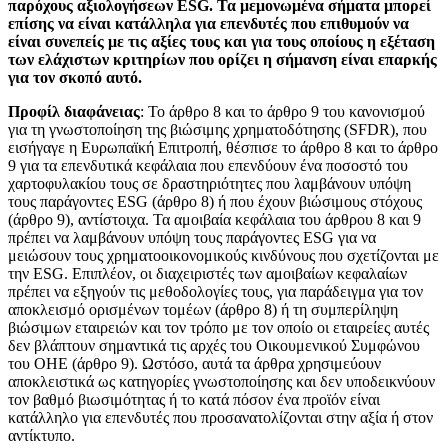
παρόχους αξιολογήσεων ESG. Τα μεμονωμένα σήματα μπορεί
επίσης να είναι κατάλληλα για επενδυτές που επιθυμούν να
είναι συνεπείς με τις αξίες τους και για τους οποίους η εξέταση
των ελάχιστων κριτηρίων που ορίζει η σήμανση είναι επαρκής
για τον σκοπό αυτό.
Προφίλ διαφάνειας
: Το άρθρο 8 και το άρθρο 9 του κανονισμού
για τη γνωστοποίηση της βιώσιμης χρηματοδότησης (SFDR), που
εισήγαγε η Ευρωπαϊκή Επιτροπή, θέσπισε το άρθρο 8 και το άρθρο
9 για τα επενδυτικά κεφάλαια που επενδύουν ένα ποσοστό του
χαρτοφυλακίου τους σε δραστηριότητες που λαμβάνουν υπόψη
τους παράγοντες ESG (άρθρο 8) ή που έχουν βιώσιμους στόχους
(άρθρο 9), αντίστοιχα. Τα αμοιβαία κεφάλαια του άρθρου 8 και 9
πρέπει να λαμβάνουν υπόψη τους παράγοντες ESG για να
μειώσουν τους χρηματοοικονομικούς κινδύνους που σχετίζονται με
την ESG. Επιπλέον, οι διαχειριστές των αμοιβαίων κεφαλαίων
πρέπει να εξηγούν τις μεθοδολογίες τους, για παράδειγμα για τον
αποκλεισμό ορισμένων τομέων (άρθρο 8) ή τη συμπερίληψη
βιώσιμων εταιρειών και τον τρόπο με τον οποίο οι εταιρείες αυτές
δεν βλάπτουν σημαντικά τις αρχές του Οικουμενικού Συμφώνου
του ΟΗΕ (άρθρο 9). Ωστόσο, αυτά τα άρθρα χρησιμεύουν
αποκλειστικά ως κατηγορίες γνωστοποίησης και δεν υποδεικνύουν
τον βαθμό βιωσιμότητας ή το κατά πόσον ένα προϊόν είναι
κατάλληλο για επενδυτές που προσανατολίζονται στην αξία ή στον
αντίκτυπο.