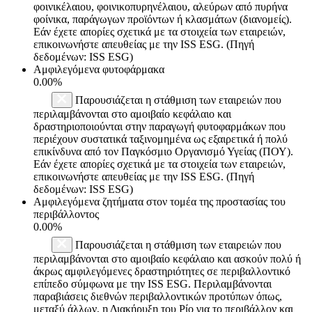
φοινικέλαιου, φοινικοπυρηνέλαιου, αλεύρων από πυρήνα
φοίνικα, παράγωγων προϊόντων ή κλασμάτων (διανομείς).
Εάν έχετε απορίες σχετικά με τα στοιχεία των εταιρειών,
επικοινωνήστε απευθείας με την ISS ESG. (Πηγή
δεδομένων: ISS ESG)
Αμφιλεγόμενα φυτοφάρμακα
0.00%
Παρουσιάζεται η στάθμιση των εταιρειών που
περιλαμβάνονται στο αμοιβαίο κεφάλαιο και
δραστηριοποιούνται στην παραγωγή φυτοφαρμάκων που
περιέχουν συστατικά ταξινομημένα ως εξαιρετικά ή πολύ
επικίνδυνα από τον Παγκόσμιο Οργανισμό Υγείας (ΠΟΥ).
Εάν έχετε απορίες σχετικά με τα στοιχεία των εταιρειών,
επικοινωνήστε απευθείας με την ISS ESG. (Πηγή
δεδομένων: ISS ESG)
Αμφιλεγόμενα ζητήματα στον τομέα της προστασίας του
περιβάλλοντος
0.00%
Παρουσιάζεται η στάθμιση των εταιρειών που
περιλαμβάνονται στο αμοιβαίο κεφάλαιο και ασκούν πολύ ή
άκρως αμφιλεγόμενες δραστηριότητες σε περιβαλλοντικό
επίπεδο σύμφωνα με την ISS ESG. Περιλαμβάνονται
παραβιάσεις διεθνών περιβαλλοντικών προτύπων όπως,
μεταξύ άλλων, η Διακήρυξη του Ρίο για το περιβάλλον και