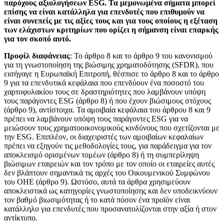
παρόχους αξιολογήσεων ESG. Τα μεμονωμένα σήματα μπορεί
επίσης να είναι κατάλληλα για επενδυτές που επιθυμούν να
είναι συνεπείς με τις αξίες τους και για τους οποίους η εξέταση
των ελάχιστων κριτηρίων που ορίζει η σήμανση είναι επαρκής
για τον σκοπό αυτό.
Προφίλ διαφάνειας
: Το άρθρο 8 και το άρθρο 9 του κανονισμού
για τη γνωστοποίηση της βιώσιμης χρηματοδότησης (SFDR), που
εισήγαγε η Ευρωπαϊκή Επιτροπή, θέσπισε το άρθρο 8 και το άρθρο
9 για τα επενδυτικά κεφάλαια που επενδύουν ένα ποσοστό του
χαρτοφυλακίου τους σε δραστηριότητες που λαμβάνουν υπόψη
τους παράγοντες ESG (άρθρο 8) ή που έχουν βιώσιμους στόχους
(άρθρο 9), αντίστοιχα. Τα αμοιβαία κεφάλαια του άρθρου 8 και 9
πρέπει να λαμβάνουν υπόψη τους παράγοντες ESG για να
μειώσουν τους χρηματοοικονομικούς κινδύνους που σχετίζονται με
την ESG. Επιπλέον, οι διαχειριστές των αμοιβαίων κεφαλαίων
πρέπει να εξηγούν τις μεθοδολογίες τους, για παράδειγμα για τον
αποκλεισμό ορισμένων τομέων (άρθρο 8) ή τη συμπερίληψη
βιώσιμων εταιρειών και τον τρόπο με τον οποίο οι εταιρείες αυτές
δεν βλάπτουν σημαντικά τις αρχές του Οικουμενικού Συμφώνου
του ΟΗΕ (άρθρο 9). Ωστόσο, αυτά τα άρθρα χρησιμεύουν
αποκλειστικά ως κατηγορίες γνωστοποίησης και δεν υποδεικνύουν
τον βαθμό βιωσιμότητας ή το κατά πόσον ένα προϊόν είναι
κατάλληλο για επενδυτές που προσανατολίζονται στην αξία ή στον
αντίκτυπο.