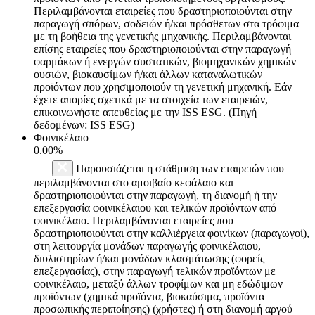
Περιλαμβάνονται εταιρείες που δραστηριοποιούνται στην
παραγωγή σπόρων, σοδειών ή/και πρόσθετων στα τρόφιμα
με τη βοήθεια της γενετικής μηχανικής. Περιλαμβάνονται
επίσης εταιρείες που δραστηριοποιούνται στην παραγωγή
φαρμάκων ή ενεργών συστατικών, βιομηχανικών χημικών
ουσιών, βιοκαυσίμων ή/και άλλων καταναλωτικών
προϊόντων που χρησιμοποιούν τη γενετική μηχανική. Εάν
έχετε απορίες σχετικά με τα στοιχεία των εταιρειών,
επικοινωνήστε απευθείας με την ISS ESG. (Πηγή
δεδομένων: ISS ESG)
Φοινικέλαιο
0.00%
Παρουσιάζεται η στάθμιση των εταιρειών που
περιλαμβάνονται στο αμοιβαίο κεφάλαιο και
δραστηριοποιούνται στην παραγωγή, τη διανομή ή την
επεξεργασία φοινικέλαιου και τελικών προϊόντων από
φοινικέλαιο. Περιλαμβάνονται εταιρείες που
δραστηριοποιούνται στην καλλιέργεια φοινίκων (παραγωγοί),
στη λειτουργία μονάδων παραγωγής φοινικέλαιου,
διυλιστηρίων ή/και μονάδων κλασμάτωσης (φορείς
επεξεργασίας), στην παραγωγή τελικών προϊόντων με
φοινικέλαιο, μεταξύ άλλων τροφίμων και μη εδώδιμων
προϊόντων (χημικά προϊόντα, βιοκαύσιμα, προϊόντα
προσωπικής περιποίησης) (χρήστες) ή στη διανομή αργού