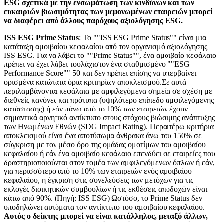
ESG σχετικά με την ενσωμάτωση των κινδύνων και των
ευκαιριών βιωσιμότητας των μεμονωμένων εταιρειών μπορεί
να διαφέρει από άλλους παρόχους αξιολόγησης ESG.
ISS ESG Prime Status
: Το ""ISS ESG Prime Status"" είναι μια
κατάταξη αμοιβαίου κεφαλαίου από τον οργανισμό αξιολόγησης
ISS ESG. Για να λάβει το ""Prime Status"", ένα αμοιβαίο κεφάλαιο
πρέπει να έχει λάβει τουλάχιστον ένα σταθμισμένο ""ESG
Performance Score"" 50 και δεν πρέπει επίσης να υπερβαίνει
ορισμένα κατώτατα όρια κριτηρίων αποκλεισμού.Σε αυτά
περιλαμβάνονται κεφάλαια με αμφιλεγόμενα σημεία σε σχέση με
διεθνείς κανόνες και πρότυπα (υψηλότερο επίπεδο αμφιλεγόμενης
κατάστασης) ή εάν πάνω από το 10% των εταιρειών έχουν
σημαντικά αρνητικό αντίκτυπο στους στόχους βιώσιμης ανάπτυξης
των Ηνωμένων Εθνών (SDG Impact Rating). Περαιτέρω κριτήρια
αποκλεισμού είναι ένα αποτύπωμα άνθρακα άνω του 150% σε
σύγκριση με τον μέσο όρο της ομάδας ομοτίμων του αμοιβαίου
κεφαλαίου ή εάν ένα αμοιβαίο κεφάλαιο επενδύει σε εταιρείες που
δραστηριοποιούνται στον τομέα των αμφιλεγόμενων όπλων ή εάν,
για περισσότερο από το 10% των εταιρειών ενός αμοιβαίου
κεφαλαίου, η έγκριση στις συνελεύσεις των μετόχων για τις
εκλογές διοικητικών συμβουλίων ή τις εκθέσεις αποδοχών είναι
κάτω από 90%. (Πηγή: ISS ESG) Ωστόσο, το Prime Status δεν
υποδηλώνει αυτόματα τον αντίκτυπο του αμοιβαίου κεφαλαίου.
Αυτός ο δείκτης μπορεί να είναι κατάλληλος, μεταξύ άλλων,