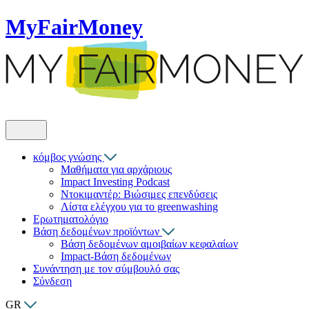
MyFairMoney
κόμβος γνώσης
Μαθήματα για αρχάριους
Impact Investing Podcast
Ντοκιμαντέρ: Βιώσιμες επενδύσεις
Λίστα ελέγχου για το greenwashing
Ερωτηματολόγιο
Βάση δεδομένων προϊόντων
Βάση δεδομένων αμοιβαίων κεφαλαίων
Impact-Βάση δεδομένων
Συνάντηση με τον σύμβουλό σας
Σύνδεση
GR