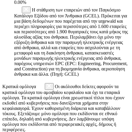
0.00%
Η στάθμιση των εταιρειών από τον Παγκόσμιο
Κατάλογο Εξόδου από τον Άνθρακα (GCEL). Πρόκειται για
μια βάση δεδομένων που παρέχεται από την urgewald και
περιέχει πληροφορίες για περισσότερες από 1.600 εταιρείες
και περισσότερες από 1.900 θυγατρικές τους κατά μήκος της
αλυσίδας αξίας του άνθρακα. Περιλαμβάνει όχι μόνο την
εξόρυξη άνθρακα και την παραγωγή ηλεκτρικής ενέργειας
από άνθρακα, αλλά και εταιρείες που ασχολούνται με τη
μεταφορά και τη διακίνηση άνθρακα, κατασκευαστές
μονάδων παραγωγής ηλεκτρικής ενέργειας από άνθρακα,
παρόχους υπηρεσιών EPC (EPC: Engineering, Procurement,
and Construction) για τη βιομηχανία άνθρακα, αεριοποίηση
άνθρακα και άλλα. (Πηγή: GCEL)
Κρατικά ομόλογα
Οι ακόλουθοι δείκτες αφορούν τα
κρατικά ομόλογα του αμοιβαίου κεφαλαίου και όχι τα εταιρικά
ομόλογα. Τα κρατικά ομόλογα είναι χρεωστικοί τίτλοι που έχουν
εκδοθεί από κυβερνήσεις που δανείζονται χρήματα στην
κεφαλαιαγορά. Έχουν καθορισμένη διάρκεια και καταβάλλουν
τόκους. Εξετάζουμε μόνο ομόλογα που εκδίδονται σε εθνικό
επίπεδο, δηλαδή από κυβερνήσεις. Δεν λαμβάνουμε υπόψη
ομόλογα που εκδίδονται από περιφερειακές αρχές, δήμους ή
περιφέρειες.