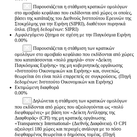
Παρουσιάζεται η στάθμιση κρατικών ομολόγων
στο αμοιβαίο κεφάλαιο που εκδίδονται από χώρες οι οποίες,
βάσει της κατάταξης του Διεθνούς Ινστιτούτου Ερευνών της
Στοκχόλμης για την Ειρήνη (SIPRI), διαθέτουν πυρηνικά
όπλα. (Πηγή δεδομένων: SIPRI)
Αμφιλεγόμενο ζήτημα σε σχέση με την Παγκόσμια Ειρήνη
0.00%
Παρουσιάζεται η στάθμιση των κρατικών
ομολόγων στο αμοιβαίο κεφάλαιο που εκδίδονται από χώρες
που κατατάσσονται «πολύ χαμηλά» στον «Δείκτη
Παγκόσμιας Ειρήνης» της μη κυβερνητικής οργάνωσης
«Ινστιτούτο Οικονομικών και Ειρήνης» και, συνεπώς,
θεωρείται ότι είναι πολύ επιρρεπείς σε συγκρούσεις. (Πηγή
δεδομένων: Ινστιτούτο Οικονομικών και Ειρήνης)
Εκτιμώμενη διαφθορά
0.00%
Δηλώνεται η στάθμιση των κρατικών ομολόγων
που εκδίδονται από χώρες που αξιολογούνται ως «πολύ
διεφθαρμένες» με βάση τον «Δείκτη Αντίληψης της
Διαφθοράς» (CPI) της μη κρατικής οργάνωσης
«Transparency International» (Διεθνής Διαφάνεια). Ο CPI
αξιολογεί 180 χώρες και περιοχές ανάλογα με το πόσο
διεφθαρμένος θεωρείται ο δημόσιος τομέας. (Πηγή