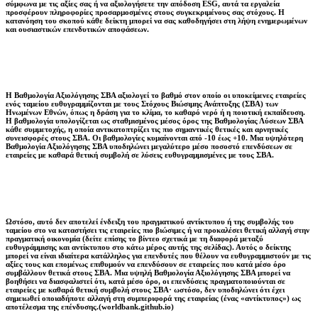
σύμφωνα με τις αξίες σας ή να αξιολογήσετε την απόδοση ESG, αυτά τα εργαλεία
προσφέρουν πληροφορίες προσαρμοσμένες στους συγκεκριμένους σας στόχους. Η
κατανόηση του σκοπού κάθε δείκτη μπορεί να σας καθοδηγήσει στη λήψη ενημερωμένων
και ουσιαστικών επενδυτικών αποφάσεων.
Η Βαθμολογία Αξιολόγησης ΣΒΑ αξιολογεί το βαθμό στον οποίο οι υποκείμενες εταιρείες
ενός ταμείου ευθυγραμμίζονται με τους Στόχους Βιώσιμης Ανάπτυξης (ΣΒΑ) των
Ηνωμένων Εθνών, όπως η δράση για το κλίμα, το καθαρό νερό ή η ποιοτική εκπαίδευση.
Η βαθμολογία υπολογίζεται ως σταθμισμένος μέσος όρος της Βαθμολογίας Λύσεων ΣΒΑ
κάθε συμμετοχής, η οποία αντικατοπτρίζει τις πιο σημαντικές θετικές και αρνητικές
συνεισφορές στους ΣΒΑ. Οι βαθμολογίες κυμαίνονται από -10 έως +10. Μια υψηλότερη
Βαθμολογία Αξιολόγησης ΣΒΑ υποδηλώνει μεγαλύτερο μέσο ποσοστό επενδύσεων σε
εταιρείες με καθαρά θετική συμβολή σε λύσεις ευθυγραμμισμένες με τους ΣΒΑ.
Ωστόσο, αυτό δεν αποτελεί ένδειξη του πραγματικού αντίκτυπου ή της συμβολής του
ταμείου στο να καταστήσει τις εταιρείες πιο βιώσιμες ή να προκαλέσει θετική αλλαγή στην
πραγματική οικονομία (δείτε επίσης το βίντεο σχετικά με τη διαφορά μεταξύ
ευθυγράμμισης και αντίκτυπου στο κάτω μέρος αυτής της σελίδας). Αυτός ο δείκτης
μπορεί να είναι ιδιαίτερα κατάλληλος για επενδυτές που θέλουν να ευθυγραμμιστούν με τις
αξίες τους και επομένως επιθυμούν να επενδύσουν σε εταιρείες που κατά μέσο όρο
συμβάλλουν θετικά στους ΣΒΑ. Μια υψηλή Βαθμολογία Αξιολόγησης ΣΒΑ μπορεί να
βοηθήσει να διασφαλιστεί ότι, κατά μέσο όρο, οι επενδύσεις πραγματοποιούνται σε
εταιρείες με καθαρά θετική συμβολή στους ΣΒΑ· ωστόσο, δεν υποδηλώνει ότι έχει
σημειωθεί οποιαδήποτε αλλαγή στη συμπεριφορά της εταιρείας (ένας «αντίκτυπος») ως
αποτέλεσμα της επένδυσης.(worldbank.github.io)