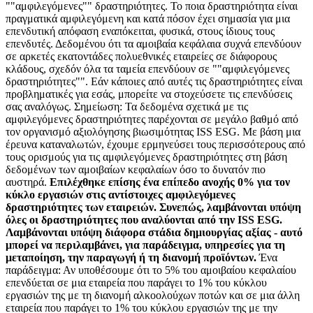
""αμφιλεγόμενες"" δραστηριότητες. Το ποια δραστηριότητα είναι
πραγματικά αμφιλεγόμενη και κατά πόσον έχει σημασία για μια
επενδυτική απόφαση εναπόκειται, φυσικά, στους ίδιους τους
επενδυτές. Δεδομένου ότι τα αμοιβαία κεφάλαια συχνά επενδύουν
σε αρκετές εκατοντάδες πολυεθνικές εταιρείες σε διάφορους
κλάδους, σχεδόν όλα τα ταμεία επενδύουν σε ""αμφιλεγόμενες
δραστηριότητες"". Εάν κάποιες από αυτές τις δραστηριότητες είναι
προβληματικές για εσάς, μπορείτε να στοχεύσετε τις επενδύσεις
σας αναλόγως. Σημείωση: Τα δεδομένα σχετικά με τις
αμφιλεγόμενες δραστηριότητες παρέχονται σε μεγάλο βαθμό από
τον οργανισμό αξιολόγησης βιωσιμότητας ISS ESG. Με βάση μια
έρευνα καταναλωτών, έχουμε ερμηνεύσει τους περισσότερους από
τους ορισμούς για τις αμφιλεγόμενες δραστηριότητες στη βάση
δεδομένων των αμοιβαίων κεφαλαίων όσο το δυνατόν πιο
αυστηρά.
Επιλέχθηκε επίσης ένα επίπεδο ανοχής 0% για τον
κύκλο εργασιών στις αντίστοιχες αμφιλεγόμενες
δραστηριότητες των εταιρειών. Συνεπώς, λαμβάνονται υπόψη
όλες οι δραστηριότητες που αναλύονται από την ISS ESG.
Λαμβάνονται υπόψη διάφορα στάδια δημιουργίας αξίας - αυτό
μπορεί να περιλαμβάνει, για παράδειγμα, υπηρεσίες για τη
μεταποίηση, την παραγωγή ή τη διανομή προϊόντων.
Ένα
παράδειγμα: Αν υποθέσουμε ότι το 5% του αμοιβαίου κεφαλαίου
επενδύεται σε μια εταιρεία που παράγει το 1% του κύκλου
εργασιών της με τη διανομή αλκοολούχων ποτών και σε μια άλλη
εταιρεία που παράγει το 1% του κύκλου εργασιών της με την