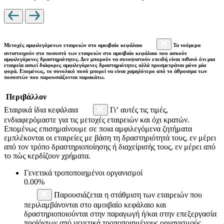
Μετοχές αμφιλεγόμενων εταιρειών στο αμοιβαίο κεφάλαιο
Τα νούμερα
αντιστοιχούν στο ποσοστό των εταιρειών στο αμοιβαίο κεφάλαιο που ασκούν
αμφιλεγόμενες δραστηριότητες. Δεν μπορούν να συνοψιστούν επειδή είναι πιθανό ότι μια
εταιρεία ασκεί διάφορες αμφιλεγόμενες δραστηριότητες αλλά προσμετράται μόνο μία
φορά. Επομένως, το συνολικό ποσό μπορεί να είναι χαμηλότερο από το άθροισμα των
ποσοστών που παρουσιάζονται παρακάτω.
Περιβάλλον
Εταιρικά ίδια κεφάλαια
Γι’ αυτές τις τιμές,
ενδιαφερόμαστε για τις μετοχές εταιρειών και όχι κρατών.
Επομένως επισημαίνουμε σε ποια αμφιλεγόμενα ζητήματα
εμπλέκονται οι εταιρείες με βάση τη δραστηριότητά τους, εν μέρει
από τον τρόπο δραστηριοποίησης ή διαχείρισής τους, εν μέρει από
το πώς κερδίζουν χρήματα.
Γενετικά τροποποιημένοι οργανισμοί
0.00%
Παρουσιάζεται η στάθμιση των εταιρειών που
περιλαμβάνονται στο αμοιβαίο κεφάλαιο και
δραστηριοποιούνται στην παραγωγή ή/και στην επεξεργασία
προϊόντων από γενετικά τροποποιημένους οργανισμούς.