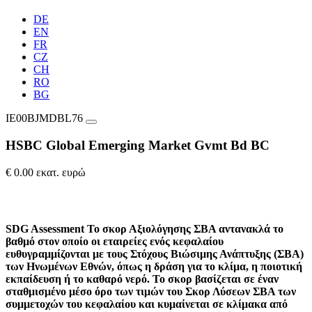
DE
EN
FR
CZ
CH
RO
BG
IE00BJMDBL76
HSBC Global Emerging Market Gvmt Bd BC
€ 0.00 εκατ. ευρώ
SDG Assessment
Το σκορ Αξιολόγησης ΣΒΑ αντανακλά το
βαθμό στον οποίο οι εταιρείες ενός κεφαλαίου
ευθυγραμμίζονται με τους Στόχους Βιώσιμης Ανάπτυξης (ΣΒΑ)
των Ηνωμένων Εθνών, όπως η δράση για το κλίμα, η ποιοτική
εκπαίδευση ή το καθαρό νερό. Το σκορ βασίζεται σε έναν
σταθμισμένο μέσο όρο των τιμών του Σκορ Λύσεων ΣΒΑ των
συμμετοχών του κεφαλαίου και κυμαίνεται σε κλίμακα από