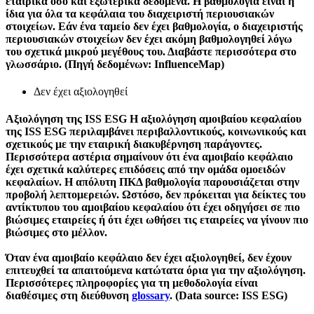
εταιρικά όσο και εξωτερικά δεδομένα. Η βαθμολογία είναι η
ίδια για όλα τα κεφάλαια του διαχειριστή περιουσιακών
στοιχείων. Εάν ένα ταμείο δεν έχει βαθμολογία, ο διαχειριστής
περιουσιακών στοιχείων δεν έχει ακόμη βαθμολογηθεί λόγω
του σχετικά μικρού μεγέθους του. Διαβάστε περισσότερα στο
γλωσσάριο. (Πηγή δεδομένων: InfluenceMap)
Δεν έχει αξιολογηθεί
Αξιολόγηση της ISS ESG
Η αξιολόγηση αμοιβαίου κεφαλαίου
της ISS ESG περιλαμβάνει περιβαλλοντικούς, κοινωνικούς και
σχετικούς με την εταιρική διακυβέρνηση παράγοντες.
Περισσότερα αστέρια σημαίνουν ότι ένα αμοιβαίο κεφάλαιο
έχει σχετικά καλύτερες επιδόσεις από την ομάδα ομοειδών
κεφαλαίων. Η απόλυτη ΠΚΔ βαθμολογία παρουσιάζεται στην
προβολή λεπτομερειών. Ωστόσο, δεν πρόκειται για δείκτες του
αντίκτυπου του αμοιβαίου κεφαλαίου ότι έχει οδηγήσει σε πιο
βιώσιμες εταιρείες ή ότι έχει ωθήσει τις εταιρείες να γίνουν πιο
βιώσιμες στο μέλλον.
Όταν ένα αμοιβαίο κεφάλαιο δεν έχει αξιολογηθεί, δεν έχουν
επιτευχθεί τα απαιτούμενα κατώτατα όρια για την αξιολόγηση.
Περισσότερες πληροφορίες για τη μεθοδολογία είναι
διαθέσιμες στη διεύθυνση
glossary
. (Data source: ISS ESG)