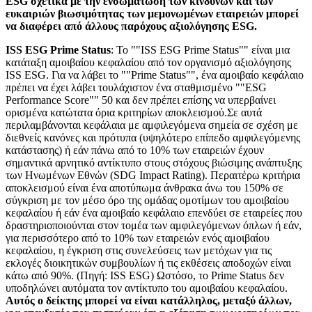
ESG σχετικά με την ενσωμάτωση των κινδύνων και των
ευκαιριών βιωσιμότητας των μεμονωμένων εταιρειών μπορεί
να διαφέρει από άλλους παρόχους αξιολόγησης ESG.
ISS ESG Prime Status
: Το ""ISS ESG Prime Status"" είναι μια
κατάταξη αμοιβαίου κεφαλαίου από τον οργανισμό αξιολόγησης
ISS ESG. Για να λάβει το ""Prime Status"", ένα αμοιβαίο κεφάλαιο
πρέπει να έχει λάβει τουλάχιστον ένα σταθμισμένο ""ESG
Performance Score"" 50 και δεν πρέπει επίσης να υπερβαίνει
ορισμένα κατώτατα όρια κριτηρίων αποκλεισμού.Σε αυτά
περιλαμβάνονται κεφάλαια με αμφιλεγόμενα σημεία σε σχέση με
διεθνείς κανόνες και πρότυπα (υψηλότερο επίπεδο αμφιλεγόμενης
κατάστασης) ή εάν πάνω από το 10% των εταιρειών έχουν
σημαντικά αρνητικό αντίκτυπο στους στόχους βιώσιμης ανάπτυξης
των Ηνωμένων Εθνών (SDG Impact Rating). Περαιτέρω κριτήρια
αποκλεισμού είναι ένα αποτύπωμα άνθρακα άνω του 150% σε
σύγκριση με τον μέσο όρο της ομάδας ομοτίμων του αμοιβαίου
κεφαλαίου ή εάν ένα αμοιβαίο κεφάλαιο επενδύει σε εταιρείες που
δραστηριοποιούνται στον τομέα των αμφιλεγόμενων όπλων ή εάν,
για περισσότερο από το 10% των εταιρειών ενός αμοιβαίου
κεφαλαίου, η έγκριση στις συνελεύσεις των μετόχων για τις
εκλογές διοικητικών συμβουλίων ή τις εκθέσεις αποδοχών είναι
κάτω από 90%. (Πηγή: ISS ESG) Ωστόσο, το Prime Status δεν
υποδηλώνει αυτόματα τον αντίκτυπο του αμοιβαίου κεφαλαίου.
Αυτός ο δείκτης μπορεί να είναι κατάλληλος, μεταξύ άλλων,