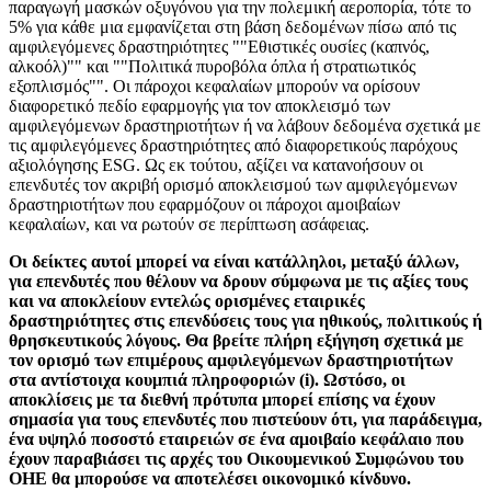
παραγωγή μασκών οξυγόνου για την πολεμική αεροπορία, τότε το
5% για κάθε μια εμφανίζεται στη βάση δεδομένων πίσω από τις
αμφιλεγόμενες δραστηριότητες ""Εθιστικές ουσίες (καπνός,
αλκοόλ)"" και ""Πολιτικά πυροβόλα όπλα ή στρατιωτικός
εξοπλισμός"". Οι πάροχοι κεφαλαίων μπορούν να ορίσουν
διαφορετικό πεδίο εφαρμογής για τον αποκλεισμό των
αμφιλεγόμενων δραστηριοτήτων ή να λάβουν δεδομένα σχετικά με
τις αμφιλεγόμενες δραστηριότητες από διαφορετικούς παρόχους
αξιολόγησης ESG. Ως εκ τούτου, αξίζει να κατανοήσουν οι
επενδυτές τον ακριβή ορισμό αποκλεισμού των αμφιλεγόμενων
δραστηριοτήτων που εφαρμόζουν οι πάροχοι αμοιβαίων
κεφαλαίων, και να ρωτούν σε περίπτωση ασάφειας.
Οι δείκτες αυτοί μπορεί να είναι κατάλληλοι, μεταξύ άλλων,
για επενδυτές που θέλουν να δρουν σύμφωνα με τις αξίες τους
και να αποκλείουν εντελώς ορισμένες εταιρικές
δραστηριότητες στις επενδύσεις τους για ηθικούς, πολιτικούς ή
θρησκευτικούς λόγους. Θα βρείτε πλήρη εξήγηση σχετικά με
τον ορισμό των επιμέρους αμφιλεγόμενων δραστηριοτήτων
στα αντίστοιχα κουμπιά πληροφοριών (i). Ωστόσο, οι
αποκλίσεις με τα διεθνή πρότυπα μπορεί επίσης να έχουν
σημασία για τους επενδυτές που πιστεύουν ότι, για παράδειγμα,
ένα υψηλό ποσοστό εταιρειών σε ένα αμοιβαίο κεφάλαιο που
έχουν παραβιάσει τις αρχές του Οικουμενικού Συμφώνου του
ΟΗΕ θα μπορούσε να αποτελέσει οικονομικό κίνδυνο.