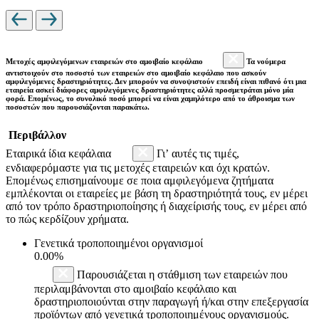
Μετοχές αμφιλεγόμενων εταιρειών στο αμοιβαίο κεφάλαιο
Τα νούμερα
αντιστοιχούν στο ποσοστό των εταιρειών στο αμοιβαίο κεφάλαιο που ασκούν
αμφιλεγόμενες δραστηριότητες. Δεν μπορούν να συνοψιστούν επειδή είναι πιθανό ότι μια
εταιρεία ασκεί διάφορες αμφιλεγόμενες δραστηριότητες αλλά προσμετράται μόνο μία
φορά. Επομένως, το συνολικό ποσό μπορεί να είναι χαμηλότερο από το άθροισμα των
ποσοστών που παρουσιάζονται παρακάτω.
Περιβάλλον
Εταιρικά ίδια κεφάλαια
Γι’ αυτές τις τιμές,
ενδιαφερόμαστε για τις μετοχές εταιρειών και όχι κρατών.
Επομένως επισημαίνουμε σε ποια αμφιλεγόμενα ζητήματα
εμπλέκονται οι εταιρείες με βάση τη δραστηριότητά τους, εν μέρει
από τον τρόπο δραστηριοποίησης ή διαχείρισής τους, εν μέρει από
το πώς κερδίζουν χρήματα.
Γενετικά τροποποιημένοι οργανισμοί
0.00%
Παρουσιάζεται η στάθμιση των εταιρειών που
περιλαμβάνονται στο αμοιβαίο κεφάλαιο και
δραστηριοποιούνται στην παραγωγή ή/και στην επεξεργασία
προϊόντων από γενετικά τροποποιημένους οργανισμούς.