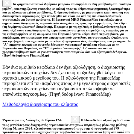
Τα χρηματοπιστωτικά ιδρύματα μπορούν να συμβάλουν στη μετάβαση στο "καθαρό
μηδέν", υποστηρίζοντας εταιρείες με φιλική προς το κλίμα επιχειρηματική δραστηριότητα
και με αξιόπιστα σχέδια μετάβασης. Ο άμεσος διάλογος με μια εταιρεία και η άσκηση των
δικαιωμάτων ψηφοφορίας έχει αποδειχθεί ότι είναι μια από τις πιο αποτελεσματικές
στρατηγικές για θετικό αντίκτυπο. Η βρετανική ΜΚΟ FinanceMap έχει αξιολογήσει
σημαντικούς διαχειριστές περιουσιακών στοιχείων ως προς την επιρροή τους στο κλίμα
(τη λεγόμενη κλιματική διαχείριση). Παρόμοια με τη σχολική, η βαθμολογία περιγράφει
πόσο αξιόπιστα ένας διαχειριστής περιουσιακών στοιχείων επηρεάζει τις εταιρείες για να
τις ευθυγραμμίσει με τη συμφωνία του Παρισιού για το κλίμα. Αυτό περιλαμβάνει, για
παράδειγμα, τον επηρεασμό του επιχειρηματικού μοντέλου, τις στρατηγικές κλιμάκωσης
και την ψήφιση των σχετικών με το κλίμα ψηφισμάτων στις συνεδριάσεις των μετόχων. Το
"Α" σημαίνει ισχυρή και συνεπής δέσμευση για εταιρική μετάβαση σύμφωνα με τη
Συμφωνία του Παρισιού, το "F" σημαίνει "ανεπαρκής". Γι’ αυτόν τον σκοπό
χρησιμοποιήθηκαν τόσο οι γνωστοποιήσεις των εταιρειών όσο και εξωτερικά δεδομένα.
(Πηγή δεδομένων: FinanceMap)
Εάν ένα αμοιβαίο κεφάλαιο δεν έχει αξιολόγηση, ο διαχειριστής
περιουσιακών στοιχείων δεν έχει ακόμη αξιολογηθεί λόγω του
σχετικά μικρού μεγέθους του. Η αξιολόγηση της FinanceMap
περιορίζεται επί του παρόντος στους 30 μεγαλύτερους διαχειριστές
περιουσιακών στοιχείων που ανήκουν κατά πλειοψηφία σε
επενδυτές παγκοσμίως. (Πηγή δεδομένων: FinanceMap)
Μεθοδολογία διαχείρισης του κλίματος
Ψηφοφορία της διοίκησης σε θέματα ESG
Η ShareAction αξιολόγησε 70 από
τους μεγαλύτερους διαχειριστές περιουσιακών στοιχείων παγκοσμίως μέσω της μελέτης
Voting Matters 2024, εξετάζοντας τη συμπεριφορά τους στην ψηφοφορία επί 279
προτάσεων μετόχων που σχετίζονται με περιβαλλοντικά και κοινωνικά ζητήματα κατά την