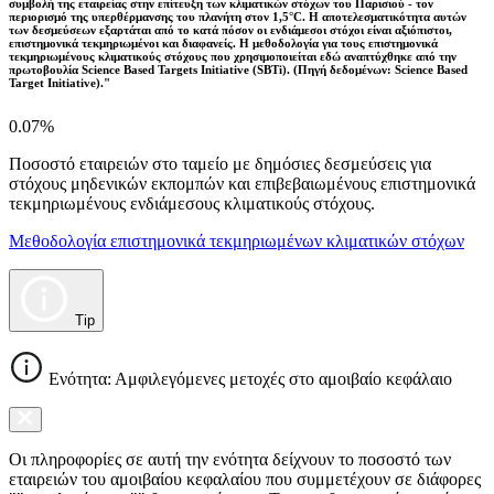
συμβολή της εταιρείας στην επίτευξη των κλιματικών στόχων του Παρισιού - τον
περιορισμό της υπερθέρμανσης του πλανήτη στον 1,5°C. Η αποτελεσματικότητα αυτών
των δεσμεύσεων εξαρτάται από το κατά πόσον οι ενδιάμεσοι στόχοι είναι αξιόπιστοι,
επιστημονικά τεκμηριωμένοι και διαφανείς. Η μεθοδολογία για τους επιστημονικά
τεκμηριωμένους κλιματικούς στόχους που χρησιμοποιείται εδώ αναπτύχθηκε από την
πρωτοβουλία Science Based Targets Initiative (SBTi). (Πηγή δεδομένων: Science Based
Target Initiative)."
0.07%
Ποσοστό εταιρειών στο ταμείο με δημόσιες δεσμεύσεις για
στόχους μηδενικών εκπομπών και επιβεβαιωμένους επιστημονικά
τεκμηριωμένους ενδιάμεσους κλιματικούς στόχους.
Μεθοδολογία επιστημονικά τεκμηριωμένων κλιματικών στόχων
Tip
Ενότητα: Αμφιλεγόμενες μετοχές στο αμοιβαίο κεφάλαιο
Οι πληροφορίες σε αυτή την ενότητα δείχνουν το ποσοστό των
εταιρειών του αμοιβαίου κεφαλαίου που συμμετέχουν σε διάφορες