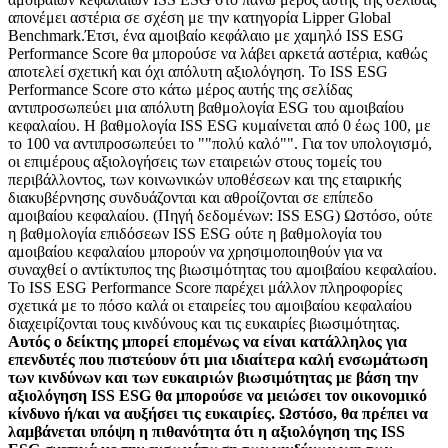
απονέμει αστέρια σε σχέση με την κατηγορία Lipper Global
Benchmark.Έτσι, ένα αμοιβαίο κεφάλαιο με χαμηλό ISS ESG
Performance Score θα μπορούσε να λάβει αρκετά αστέρια, καθώς
αποτελεί σχετική και όχι απόλυτη αξιολόγηση. Το ISS ESG
Performance Score στο κάτω μέρος αυτής της σελίδας
αντιπροσωπεύει μια απόλυτη βαθμολογία ESG του αμοιβαίου
κεφαλαίου. Η βαθμολογία ISS ESG κυμαίνεται από 0 έως 100, με
το 100 να αντιπροσωπεύει το ""πολύ καλό"". Για τον υπολογισμό,
οι επιμέρους αξιολογήσεις των εταιρειών στους τομείς του
περιβάλλοντος, των κοινωνικών υποθέσεων και της εταιρικής
διακυβέρνησης συνδυάζονται και αθροίζονται σε επίπεδο
αμοιβαίου κεφαλαίου. (Πηγή δεδομένων: ISS ESG) Ωστόσο, ούτε
η βαθμολογία επιδόσεων ISS ESG ούτε η βαθμολογία του
αμοιβαίου κεφαλαίου μπορούν να χρησιμοποιηθούν για να
συναχθεί ο αντίκτυπος της βιωσιμότητας του αμοιβαίου κεφαλαίου.
Το ISS ESG Performance Score παρέχει μάλλον πληροφορίες
σχετικά με το πόσο καλά οι εταιρείες του αμοιβαίου κεφαλαίου
διαχειρίζονται τους κινδύνους και τις ευκαιρίες βιωσιμότητας.
Αυτός ο δείκτης μπορεί επομένως να είναι κατάλληλος για
επενδυτές που πιστεύουν ότι μια ιδιαίτερα καλή ενσωμάτωση
των κινδύνων και των ευκαιριών βιωσιμότητας με βάση την
αξιολόγηση ISS ESG θα μπορούσε να μειώσει τον οικονομικό
κίνδυνο ή/και να αυξήσει τις ευκαιρίες. Ωστόσο, θα πρέπει να
λαμβάνεται υπόψη η πιθανότητα ότι η αξιολόγηση της ISS