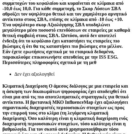
συμμετοχών του κεφαλαίου και κυμαίνεται σε κλίμακα από
-10,0 έως 10,0. Για κάθε συμμετοχή, το Σκορ Λύσεων ΣΒΑ
αθροίζει τον υψηλότερο θετικό και τον χαμηλότερο αρνητικό
αντίκτυπο στους ΣΒΑ, επίσης σε κλίμακα από -10 έως +10.
Ένα υψηλότερο σκορ Αξιολόγησης ΣΒΑ υποδηλώνει
μεγαλύτερο μέσο ποσοστό επενδύσεων σε εταιρείες με καθαρά
θετική συμβολή στους ΣΒΑ. Ωστόσο, αυτό δεν αποτελεί
ένδειξη ότι το κεφάλαιο έχει καταστήσει τις εταιρείες πιο
βιώσιμες ή ότι θα τις καταστήσει πιο βιώσιμες στο μέλλον.
Εάν έχετε ερωτήσεις σχετικά με τα εταιρικά δεδομένα,
παρακαλούμε επικοινωνήστε απευθείας με την ISS ESG.
Περισσότερες πληροφορίες σχετικά με τη μεθ
Δεν έχει αξιολογηθεί
Κλιματική Διαχείριση
Ο άμεσος διάλογος με μια εταιρεία και
η άσκηση των δικαιωμάτων ψηφοφορίας έχει αποδειχθεί ότι
είναι μια από τις πιο αποτελεσματικές στρατηγικές για θετικό
αντίκτυπο. Η βρετανική ΜΚΟ InfluenceMap έχει αξιολογήσει
σημαντικούς διαχειριστές περιουσιακών στοιχείων ως προς
την επιρροή τους στο κλίμα (τη λεγόμενη κλιματική
διαχείριση). Όσο καλύτερη είναι η κλιματική διαχείριση ενός
διαχειριστή περιουσιακών στοιχείων, τόσο καλύτερη είναι η
βαθμολογία. Για τον σκοπό αυτό χρησιμοποιήθηκαν τόσο