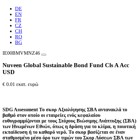
DE
EN
FR
CZ
CH
RO
BG
IE00BMVMNZ46
Nuveen Global Sustainable Bond Fund Cls A Acc
USD
€ 0.01 εκατ. ευρώ
SDG Assessment
Το σκορ Αξιολόγησης ΣΒΑ αντανακλά το
βαθμό στον οποίο οι εταιρείες ενός κεφαλαίου
ευθυγραμμίζονται με τους Στόχους Βιώσιμης Ανάπτυξης (ΣΒΑ)
των Ηνωμένων Εθνών, όπως η δράση για το κλίμα, η ποιοτική
εκπαίδευση ή το καθαρό νερό. Το σκορ βασίζεται σε έναν
σταθμισμένο μέσο όρο των τιμών του Σκορ Λύσεων ΣΒΑ των