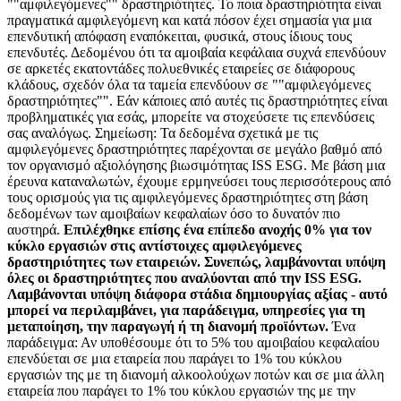
""αμφιλεγόμενες"" δραστηριότητες. Το ποια δραστηριότητα είναι
πραγματικά αμφιλεγόμενη και κατά πόσον έχει σημασία για μια
επενδυτική απόφαση εναπόκειται, φυσικά, στους ίδιους τους
επενδυτές. Δεδομένου ότι τα αμοιβαία κεφάλαια συχνά επενδύουν
σε αρκετές εκατοντάδες πολυεθνικές εταιρείες σε διάφορους
κλάδους, σχεδόν όλα τα ταμεία επενδύουν σε ""αμφιλεγόμενες
δραστηριότητες"". Εάν κάποιες από αυτές τις δραστηριότητες είναι
προβληματικές για εσάς, μπορείτε να στοχεύσετε τις επενδύσεις
σας αναλόγως. Σημείωση: Τα δεδομένα σχετικά με τις
αμφιλεγόμενες δραστηριότητες παρέχονται σε μεγάλο βαθμό από
τον οργανισμό αξιολόγησης βιωσιμότητας ISS ESG. Με βάση μια
έρευνα καταναλωτών, έχουμε ερμηνεύσει τους περισσότερους από
τους ορισμούς για τις αμφιλεγόμενες δραστηριότητες στη βάση
δεδομένων των αμοιβαίων κεφαλαίων όσο το δυνατόν πιο
αυστηρά.
Επιλέχθηκε επίσης ένα επίπεδο ανοχής 0% για τον
κύκλο εργασιών στις αντίστοιχες αμφιλεγόμενες
δραστηριότητες των εταιρειών. Συνεπώς, λαμβάνονται υπόψη
όλες οι δραστηριότητες που αναλύονται από την ISS ESG.
Λαμβάνονται υπόψη διάφορα στάδια δημιουργίας αξίας - αυτό
μπορεί να περιλαμβάνει, για παράδειγμα, υπηρεσίες για τη
μεταποίηση, την παραγωγή ή τη διανομή προϊόντων.
Ένα
παράδειγμα: Αν υποθέσουμε ότι το 5% του αμοιβαίου κεφαλαίου
επενδύεται σε μια εταιρεία που παράγει το 1% του κύκλου
εργασιών της με τη διανομή αλκοολούχων ποτών και σε μια άλλη
εταιρεία που παράγει το 1% του κύκλου εργασιών της με την