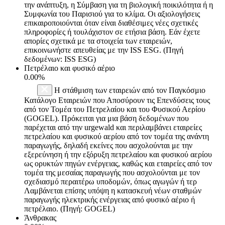
την ανάπτυξη, η Σύμβαση για τη βιολογική ποικιλότητα ή η
Συμφωνία του Παρισιού για το κλίμα. Οι αξιολογήσεις
επικαιροποιούνται όταν είναι διαθέσιμες νέες σχετικές
πληροφορίες ή τουλάχιστον σε ετήσια βάση. Εάν έχετε
απορίες σχετικά με τα στοιχεία των εταιρειών,
επικοινωνήστε απευθείας με την ISS ESG. (Πηγή
δεδομένων: ISS ESG)
Πετρέλαιο και φυσικό αέριο
0.00%
Η στάθμιση των εταιρειών από τον Παγκόσμιο
Κατάλογο Εταιρειών που Αποσύρουν τις Επενδύσεις τους
από τον Τομέα του Πετρελαίου και του Φυσικού Αερίου
(GOGEL). Πρόκειται για μια βάση δεδομένων που
παρέχεται από την urgewald και περιλαμβάνει εταιρείες
πετρελαίου και φυσικού αερίου από τον τομέα της ανάντη
παραγωγής, δηλαδή εκείνες που ασχολούνται με την
εξερεύνηση ή την εξόρυξη πετρελαίου και φυσικού αερίου
ως ορυκτών πηγών ενέργειας, καθώς και εταιρείες από τον
τομέα της μεσαίας παραγωγής που ασχολούνται με τον
σχεδιασμό περαιτέρω υποδομών, όπως αγωγών ή τερ
Λαμβάνεται επίσης υπόψη η κατασκευή νέων σταθμών
παραγωγής ηλεκτρικής ενέργειας από φυσικό αέριο ή
πετρέλαιο. (Πηγή: GOGEL)
Άνθρακας