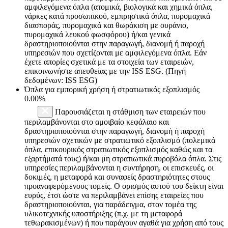
αμφιλεγόμενα όπλα (ατομικά, βιολογικά και χημικά όπλα,
νάρκες κατά προσωπικού, εμπρηστικά όπλα, πυρομαχικά
διασποράς, πυρομαχικά και θωράκιση με ουράνιο,
πυρομαχικά λευκού φωσφόρου) ή/και γενικά
δραστηριοποιούνται στην παραγωγή, διανομή ή παροχή
υπηρεσιών που σχετίζονται με αμφιλεγόμενα όπλα. Εάν
έχετε απορίες σχετικά με τα στοιχεία των εταιρειών,
επικοινωνήστε απευθείας με την ISS ESG. (Πηγή
δεδομένων: ISS ESG)
Όπλα για εμπορική χρήση ή στρατιωτικός εξοπλισμός
0.00%
Παρουσιάζεται η στάθμιση των εταιρειών που
περιλαμβάνονται στο αμοιβαίο κεφάλαιο και
δραστηριοποιούνται στην παραγωγή, διανομή ή παροχή
υπηρεσιών σχετικών με στρατιωτικό εξοπλισμό (πολεμικά
όπλα, επικουρικός στρατιωτικός εξοπλισμός καθώς και τα
εξαρτήματά τους) ή/και μη στρατιωτικά πυροβόλα όπλα. Στις
υπηρεσίες περιλαμβάνονται η συντήρηση, οι επισκευές, οι
δοκιμές, η μεταφορά και συναφείς δραστηριότητες στους
προαναφερόμενους τομείς. Ο ορισμός αυτού του δείκτη είναι
ευρύς, έτσι ώστε να περιλαμβάνει επίσης εταιρείες που
δραστηριοποιούνται, για παράδειγμα, στον τομέα της
υλικοτεχνικής υποστήριξης (π.χ. με τη μεταφορά
τεθωρακισμένων) ή που παράγουν αγαθά για χρήση από τους