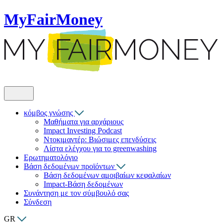
MyFairMoney
κόμβος γνώσης
Μαθήματα για αρχάριους
Impact Investing Podcast
Ντοκιμαντέρ: Βιώσιμες επενδύσεις
Λίστα ελέγχου για το greenwashing
Ερωτηματολόγιο
Βάση δεδομένων προϊόντων
Βάση δεδομένων αμοιβαίων κεφαλαίων
Impact-Βάση δεδομένων
Συνάντηση με τον σύμβουλό σας
Σύνδεση
GR