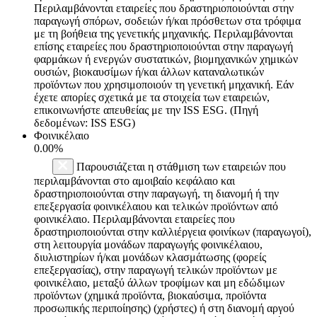
Περιλαμβάνονται εταιρείες που δραστηριοποιούνται στην
παραγωγή σπόρων, σοδειών ή/και πρόσθετων στα τρόφιμα
με τη βοήθεια της γενετικής μηχανικής. Περιλαμβάνονται
επίσης εταιρείες που δραστηριοποιούνται στην παραγωγή
φαρμάκων ή ενεργών συστατικών, βιομηχανικών χημικών
ουσιών, βιοκαυσίμων ή/και άλλων καταναλωτικών
προϊόντων που χρησιμοποιούν τη γενετική μηχανική. Εάν
έχετε απορίες σχετικά με τα στοιχεία των εταιρειών,
επικοινωνήστε απευθείας με την ISS ESG. (Πηγή
δεδομένων: ISS ESG)
Φοινικέλαιο
0.00%
Παρουσιάζεται η στάθμιση των εταιρειών που
περιλαμβάνονται στο αμοιβαίο κεφάλαιο και
δραστηριοποιούνται στην παραγωγή, τη διανομή ή την
επεξεργασία φοινικέλαιου και τελικών προϊόντων από
φοινικέλαιο. Περιλαμβάνονται εταιρείες που
δραστηριοποιούνται στην καλλιέργεια φοινίκων (παραγωγοί),
στη λειτουργία μονάδων παραγωγής φοινικέλαιου,
διυλιστηρίων ή/και μονάδων κλασμάτωσης (φορείς
επεξεργασίας), στην παραγωγή τελικών προϊόντων με
φοινικέλαιο, μεταξύ άλλων τροφίμων και μη εδώδιμων
προϊόντων (χημικά προϊόντα, βιοκαύσιμα, προϊόντα
προσωπικής περιποίησης) (χρήστες) ή στη διανομή αργού