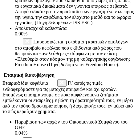
κρατικών ομολόγων που εκδίδονται από χώρες στις οποίες
τα εργασιακά δικαιώματα δεν γίνονται επαρκώς σεβαστά.
Αφορά ειδικότερα την προστασία των εργαζομένων ως προς
την υγεία, την ασφάλεια, τον ελάχιστο μισθό και το ωράριο
εργασίας. (Πηγή δεδομένων: ISS ESG)
Απολυταρχικά καθεστώτα
0.00%
Παρουσιάζεται η στάθμιση κρατικών ομολόγων
στο αμοιβαίο κεφάλαιο που εκδίδονται από χώρες που
θεωρούνται «ανελεύθερες» σύμφωνα με τον δείκτη
«Ελευθερία στον κόσμο» της μη κυβερνητικής οργάνωσης
Freedom House (Πηγή δεδομένων: Freedom House).
Εταιρική διακυβέρνηση
Εταιρικά ίδια κεφάλαια
Γι’ αυτές τις τιμές,
ενδιαφερόμαστε για τις μετοχές εταιρειών και όχι κρατών.
Επομένως επισημαίνουμε σε ποια αμφιλεγόμενα ζητήματα
εμπλέκονται οι εταιρείες με βάση τη δραστηριότητά τους, εν μέρει
από τον τρόπο δραστηριοποίησης ή διαχείρισής τους, εν μέρει από
το πώς κερδίζουν χρήματα.
Παραβίαση των αρχών του Οικουμενικού Συμφώνου του
ΟΗΕ
0.04%