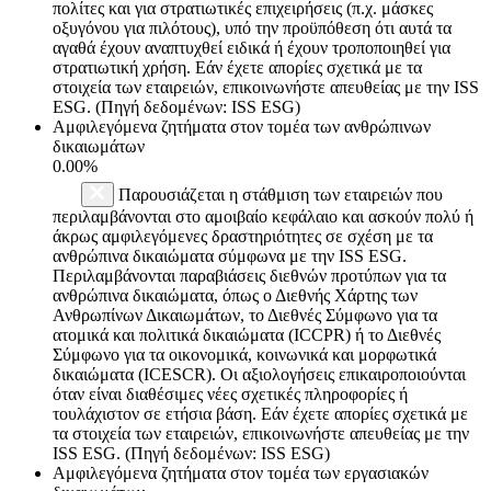
πολίτες και για στρατιωτικές επιχειρήσεις (π.χ. μάσκες
οξυγόνου για πιλότους), υπό την προϋπόθεση ότι αυτά τα
αγαθά έχουν αναπτυχθεί ειδικά ή έχουν τροποποιηθεί για
στρατιωτική χρήση. Εάν έχετε απορίες σχετικά με τα
στοιχεία των εταιρειών, επικοινωνήστε απευθείας με την ISS
ESG. (Πηγή δεδομένων: ISS ESG)
Αμφιλεγόμενα ζητήματα στον τομέα των ανθρώπινων
δικαιωμάτων
0.00%
Παρουσιάζεται η στάθμιση των εταιρειών που
περιλαμβάνονται στο αμοιβαίο κεφάλαιο και ασκούν πολύ ή
άκρως αμφιλεγόμενες δραστηριότητες σε σχέση με τα
ανθρώπινα δικαιώματα σύμφωνα με την ISS ESG.
Περιλαμβάνονται παραβιάσεις διεθνών προτύπων για τα
ανθρώπινα δικαιώματα, όπως ο Διεθνής Χάρτης των
Ανθρωπίνων Δικαιωμάτων, το Διεθνές Σύμφωνο για τα
ατομικά και πολιτικά δικαιώματα (ICCPR) ή το Διεθνές
Σύμφωνο για τα οικονομικά, κοινωνικά και μορφωτικά
δικαιώματα (ICESCR). Οι αξιολογήσεις επικαιροποιούνται
όταν είναι διαθέσιμες νέες σχετικές πληροφορίες ή
τουλάχιστον σε ετήσια βάση. Εάν έχετε απορίες σχετικά με
τα στοιχεία των εταιρειών, επικοινωνήστε απευθείας με την
ISS ESG. (Πηγή δεδομένων: ISS ESG)
Αμφιλεγόμενα ζητήματα στον τομέα των εργασιακών