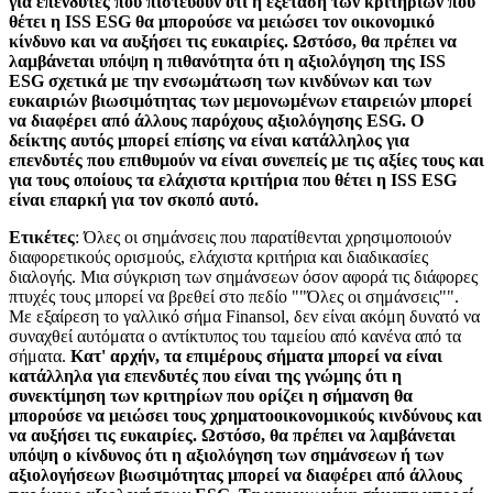
για επενδυτές που πιστεύουν ότι η εξέταση των κριτηρίων που
θέτει η ISS ESG θα μπορούσε να μειώσει τον οικονομικό
κίνδυνο και να αυξήσει τις ευκαιρίες. Ωστόσο, θα πρέπει να
λαμβάνεται υπόψη η πιθανότητα ότι η αξιολόγηση της ISS
ESG σχετικά με την ενσωμάτωση των κινδύνων και των
ευκαιριών βιωσιμότητας των μεμονωμένων εταιρειών μπορεί
να διαφέρει από άλλους παρόχους αξιολόγησης ESG. Ο
δείκτης αυτός μπορεί επίσης να είναι κατάλληλος για
επενδυτές που επιθυμούν να είναι συνεπείς με τις αξίες τους και
για τους οποίους τα ελάχιστα κριτήρια που θέτει η ISS ESG
είναι επαρκή για τον σκοπό αυτό.
Ετικέτες
: Όλες οι σημάνσεις που παρατίθενται χρησιμοποιούν
διαφορετικούς ορισμούς, ελάχιστα κριτήρια και διαδικασίες
διαλογής. Μια σύγκριση των σημάνσεων όσον αφορά τις διάφορες
πτυχές τους μπορεί να βρεθεί στο πεδίο ""Όλες οι σημάνσεις"".
Με εξαίρεση το γαλλικό σήμα Finansol, δεν είναι ακόμη δυνατό να
συναχθεί αυτόματα ο αντίκτυπος του ταμείου από κανένα από τα
σήματα.
Κατ' αρχήν, τα επιμέρους σήματα μπορεί να είναι
κατάλληλα για επενδυτές που είναι της γνώμης ότι η
συνεκτίμηση των κριτηρίων που ορίζει η σήμανση θα
μπορούσε να μειώσει τους χρηματοοικονομικούς κινδύνους και
να αυξήσει τις ευκαιρίες. Ωστόσο, θα πρέπει να λαμβάνεται
υπόψη ο κίνδυνος ότι η αξιολόγηση των σημάνσεων ή των
αξιολογήσεων βιωσιμότητας μπορεί να διαφέρει από άλλους