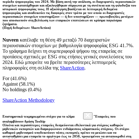
περίοδο ψηφοφορίας του 2024. Με βάση αυτή την ανάλυση, οι διαχειριστές περιουσιακών
στοιχείων κατατάχθηκαν και αξιολογήθηκαν σύμφωνα με τη συνέπεια και τη φιλοδοξία του
ιστορικού ψηφοφορίας τους. Η αξιολόγηση βασίζεται σε λεπτομερή δεδομένα
ψηφοφορίας και αναδεικνύει τις διαφορές στον τρόπο με τον οποίο οι διαχειριστές
περιουσιακών στοιχείων υποστηρίζουν — ή δεν υποστηρίζουν — πρωτοβουλίες μετόχων
που αποσκοπούν στη βελτίωση των εταιρικών επιπτώσεων σε κρίσιμα παγκόσμια
ζητήματα.
(Πηγή δεδομένων: ShareAction)
Nuveen
κατέλαβε τη θέση 49 μεταξύ 70 διαχειριστών
περιουσιακών στοιχείων με βαθμολογία ψηφοφορίας ESG 41.7%.
Το γράφημα δείχνει τη συμπεριφορά ψήφου της εταιρείας σε
προτάσεις σχετικές με ESG στις ετήσιες γενικές συνελεύσεις του
2024. Εδώ μπορείτε να βρείτε περισσότερες λεπτομερείς
πληροφορίες στη σελίδα της
ShareAction
.
For (41.6%)
Against (58.1%)
No holdings (0.4%)
ShareAction Methodology
Επιστημονικά τεκμηριωμένοι στόχοι για το κλίμα
"Εταιρείες που
αναλαμβάνουν δράση Tooltip
Ολοένα και περισσότερες εταιρείες δεσμεύονται εθελοντικά για στόχους καθαρών
μηδενικών εκπομπών και διαμορφώνουν ενδιάμεσους κλιματικούς στόχους. Οι στόχοι
καθαρού μηδενισμού υποδεικνύουν πόσες εκπομπές πρέπει να μειώσει και να
αντισταθμίσει μια εταιρεία το αργότερο έως το 2050, προκειμένου να ανταποκριθεί στη