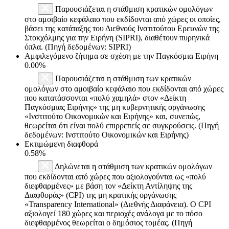
Παρουσιάζεται η στάθμιση κρατικών ομολόγων
στο αμοιβαίο κεφάλαιο που εκδίδονται από χώρες οι οποίες,
βάσει της κατάταξης του Διεθνούς Ινστιτούτου Ερευνών της
Στοκχόλμης για την Ειρήνη (SIPRI), διαθέτουν πυρηνικά
όπλα. (Πηγή δεδομένων: SIPRI)
Αμφιλεγόμενο ζήτημα σε σχέση με την Παγκόσμια Ειρήνη
0.00%
Παρουσιάζεται η στάθμιση των κρατικών
ομολόγων στο αμοιβαίο κεφάλαιο που εκδίδονται από χώρες
που κατατάσσονται «πολύ χαμηλά» στον «Δείκτη
Παγκόσμιας Ειρήνης» της μη κυβερνητικής οργάνωσης
«Ινστιτούτο Οικονομικών και Ειρήνης» και, συνεπώς,
θεωρείται ότι είναι πολύ επιρρεπείς σε συγκρούσεις. (Πηγή
δεδομένων: Ινστιτούτο Οικονομικών και Ειρήνης)
Εκτιμώμενη διαφθορά
0.58%
Δηλώνεται η στάθμιση των κρατικών ομολόγων
που εκδίδονται από χώρες που αξιολογούνται ως «πολύ
διεφθαρμένες» με βάση τον «Δείκτη Αντίληψης της
Διαφθοράς» (CPI) της μη κρατικής οργάνωσης
«Transparency International» (Διεθνής Διαφάνεια). Ο CPI
αξιολογεί 180 χώρες και περιοχές ανάλογα με το πόσο
διεφθαρμένος θεωρείται ο δημόσιος τομέας. (Πηγή