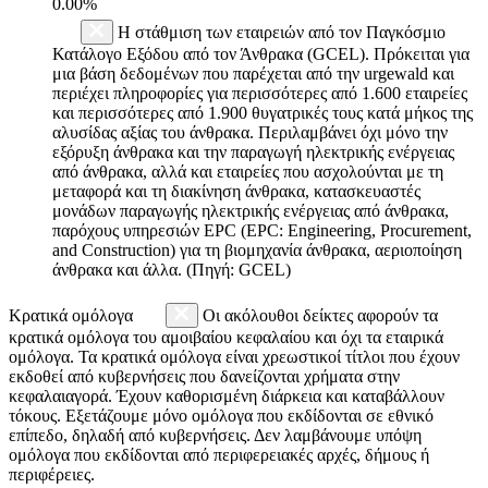
0.00%
Η στάθμιση των εταιρειών από τον Παγκόσμιο
Κατάλογο Εξόδου από τον Άνθρακα (GCEL). Πρόκειται για
μια βάση δεδομένων που παρέχεται από την urgewald και
περιέχει πληροφορίες για περισσότερες από 1.600 εταιρείες
και περισσότερες από 1.900 θυγατρικές τους κατά μήκος της
αλυσίδας αξίας του άνθρακα. Περιλαμβάνει όχι μόνο την
εξόρυξη άνθρακα και την παραγωγή ηλεκτρικής ενέργειας
από άνθρακα, αλλά και εταιρείες που ασχολούνται με τη
μεταφορά και τη διακίνηση άνθρακα, κατασκευαστές
μονάδων παραγωγής ηλεκτρικής ενέργειας από άνθρακα,
παρόχους υπηρεσιών EPC (EPC: Engineering, Procurement,
and Construction) για τη βιομηχανία άνθρακα, αεριοποίηση
άνθρακα και άλλα. (Πηγή: GCEL)
Κρατικά ομόλογα
Οι ακόλουθοι δείκτες αφορούν τα
κρατικά ομόλογα του αμοιβαίου κεφαλαίου και όχι τα εταιρικά
ομόλογα. Τα κρατικά ομόλογα είναι χρεωστικοί τίτλοι που έχουν
εκδοθεί από κυβερνήσεις που δανείζονται χρήματα στην
κεφαλαιαγορά. Έχουν καθορισμένη διάρκεια και καταβάλλουν
τόκους. Εξετάζουμε μόνο ομόλογα που εκδίδονται σε εθνικό
επίπεδο, δηλαδή από κυβερνήσεις. Δεν λαμβάνουμε υπόψη
ομόλογα που εκδίδονται από περιφερειακές αρχές, δήμους ή
περιφέρειες.