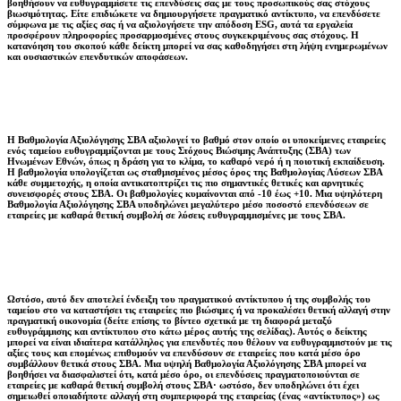
βοηθήσουν να ευθυγραμμίσετε τις επενδύσεις σας με τους προσωπικούς σας στόχους
βιωσιμότητας. Είτε επιδιώκετε να δημιουργήσετε πραγματικό αντίκτυπο, να επενδύσετε
σύμφωνα με τις αξίες σας ή να αξιολογήσετε την απόδοση ESG, αυτά τα εργαλεία
προσφέρουν πληροφορίες προσαρμοσμένες στους συγκεκριμένους σας στόχους. Η
κατανόηση του σκοπού κάθε δείκτη μπορεί να σας καθοδηγήσει στη λήψη ενημερωμένων
και ουσιαστικών επενδυτικών αποφάσεων.
Η Βαθμολογία Αξιολόγησης ΣΒΑ αξιολογεί το βαθμό στον οποίο οι υποκείμενες εταιρείες
ενός ταμείου ευθυγραμμίζονται με τους Στόχους Βιώσιμης Ανάπτυξης (ΣΒΑ) των
Ηνωμένων Εθνών, όπως η δράση για το κλίμα, το καθαρό νερό ή η ποιοτική εκπαίδευση.
Η βαθμολογία υπολογίζεται ως σταθμισμένος μέσος όρος της Βαθμολογίας Λύσεων ΣΒΑ
κάθε συμμετοχής, η οποία αντικατοπτρίζει τις πιο σημαντικές θετικές και αρνητικές
συνεισφορές στους ΣΒΑ. Οι βαθμολογίες κυμαίνονται από -10 έως +10. Μια υψηλότερη
Βαθμολογία Αξιολόγησης ΣΒΑ υποδηλώνει μεγαλύτερο μέσο ποσοστό επενδύσεων σε
εταιρείες με καθαρά θετική συμβολή σε λύσεις ευθυγραμμισμένες με τους ΣΒΑ.
Ωστόσο, αυτό δεν αποτελεί ένδειξη του πραγματικού αντίκτυπου ή της συμβολής του
ταμείου στο να καταστήσει τις εταιρείες πιο βιώσιμες ή να προκαλέσει θετική αλλαγή στην
πραγματική οικονομία (δείτε επίσης το βίντεο σχετικά με τη διαφορά μεταξύ
ευθυγράμμισης και αντίκτυπου στο κάτω μέρος αυτής της σελίδας). Αυτός ο δείκτης
μπορεί να είναι ιδιαίτερα κατάλληλος για επενδυτές που θέλουν να ευθυγραμμιστούν με τις
αξίες τους και επομένως επιθυμούν να επενδύσουν σε εταιρείες που κατά μέσο όρο
συμβάλλουν θετικά στους ΣΒΑ. Μια υψηλή Βαθμολογία Αξιολόγησης ΣΒΑ μπορεί να
βοηθήσει να διασφαλιστεί ότι, κατά μέσο όρο, οι επενδύσεις πραγματοποιούνται σε
εταιρείες με καθαρά θετική συμβολή στους ΣΒΑ· ωστόσο, δεν υποδηλώνει ότι έχει
σημειωθεί οποιαδήποτε αλλαγή στη συμπεριφορά της εταιρείας (ένας «αντίκτυπος») ως