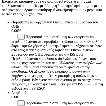
Επομένως επισημαίνουμε σε ποια αμφιλεγόμενα ζητήματα
εμπλέκονται οι εταιρείες με βάση τη δραστηριότητά τους, εν μέρει
από τον τρόπο δραστηριοποίησης ή διαχείρισής τους, εν μέρει από
το πώς κερδίζουν χρήματα.
Παραβίαση των αρχών του Οικουμενικού Συμφώνου του
ΟΗΕ
0.00%
Παρουσιάζεται η στάθμιση των εταιρειών που
περιλαμβάνονται στο αμοιβαίο κεφάλαιο και ασκούν πολύ ή
άκρως αμφιλεγόμενες δραστηριότητες τουλάχιστον σε έναν
από τους τέσσερις βασικούς τομείς του Οικουμενικού
Συμφώνου του ΟΗΕ σύμφωνα με την ISS ESG.
Περιλαμβάνονται παραβιάσεις διεθνών προτύπων στους
τομείς της προστασίας του περιβάλλοντος, των ανθρώπινων
δικαιωμάτων, των εργασιακών δικαιωμάτων και της
διαφθοράς. Οι αξιολογήσεις επικαιροποιούνται όταν
λαμβάνονται νέες σχετικές πληροφορίες ή τουλάχιστον σε
ετήσια βάση. Εάν έχετε απορίες σχετικά με τα στοιχεία των
εταιρειών, επικοινωνήστε απευθείας με την ISS ESG. (Πηγή
δεδομένων: ISS ESG)
Διαφθορά
0.00%
Παρουσιάζεται η στάθμιση των εταιρειών που