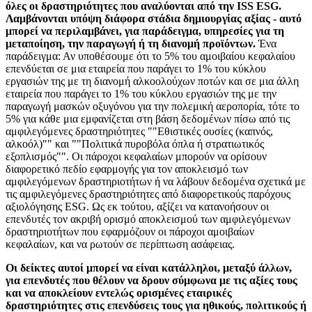
όλες οι δραστηριότητες που αναλύονται από την ISS ESG.
Λαμβάνονται υπόψη διάφορα στάδια δημιουργίας αξίας - αυτό
μπορεί να περιλαμβάνει, για παράδειγμα, υπηρεσίες για τη
μεταποίηση, την παραγωγή ή τη διανομή προϊόντων.
Ένα
παράδειγμα: Αν υποθέσουμε ότι το 5% του αμοιβαίου κεφαλαίου
επενδύεται σε μια εταιρεία που παράγει το 1% του κύκλου
εργασιών της με τη διανομή αλκοολούχων ποτών και σε μια άλλη
εταιρεία που παράγει το 1% του κύκλου εργασιών της με την
παραγωγή μασκών οξυγόνου για την πολεμική αεροπορία, τότε το
5% για κάθε μια εμφανίζεται στη βάση δεδομένων πίσω από τις
αμφιλεγόμενες δραστηριότητες ""Εθιστικές ουσίες (καπνός,
αλκοόλ)"" και ""Πολιτικά πυροβόλα όπλα ή στρατιωτικός
εξοπλισμός"". Οι πάροχοι κεφαλαίων μπορούν να ορίσουν
διαφορετικό πεδίο εφαρμογής για τον αποκλεισμό των
αμφιλεγόμενων δραστηριοτήτων ή να λάβουν δεδομένα σχετικά με
τις αμφιλεγόμενες δραστηριότητες από διαφορετικούς παρόχους
αξιολόγησης ESG. Ως εκ τούτου, αξίζει να κατανοήσουν οι
επενδυτές τον ακριβή ορισμό αποκλεισμού των αμφιλεγόμενων
δραστηριοτήτων που εφαρμόζουν οι πάροχοι αμοιβαίων
κεφαλαίων, και να ρωτούν σε περίπτωση ασάφειας.
Οι δείκτες αυτοί μπορεί να είναι κατάλληλοι, μεταξύ άλλων,
για επενδυτές που θέλουν να δρουν σύμφωνα με τις αξίες τους
και να αποκλείουν εντελώς ορισμένες εταιρικές
δραστηριότητες στις επενδύσεις τους για ηθικούς, πολιτικούς ή