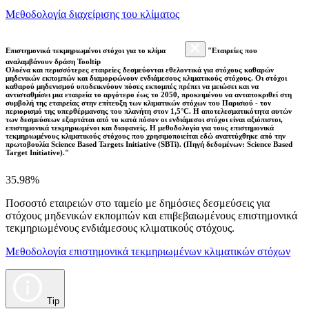
Μεθοδολογία διαχείρισης του κλίματος
Επιστημονικά τεκμηριωμένοι στόχοι για το κλίμα
"Εταιρείες που
αναλαμβάνουν δράση Tooltip
Ολοένα και περισσότερες εταιρείες δεσμεύονται εθελοντικά για στόχους καθαρών
μηδενικών εκπομπών και διαμορφώνουν ενδιάμεσους κλιματικούς στόχους. Οι στόχοι
καθαρού μηδενισμού υποδεικνύουν πόσες εκπομπές πρέπει να μειώσει και να
αντισταθμίσει μια εταιρεία το αργότερο έως το 2050, προκειμένου να ανταποκριθεί στη
συμβολή της εταιρείας στην επίτευξη των κλιματικών στόχων του Παρισιού - τον
περιορισμό της υπερθέρμανσης του πλανήτη στον 1,5°C. Η αποτελεσματικότητα αυτών
των δεσμεύσεων εξαρτάται από το κατά πόσον οι ενδιάμεσοι στόχοι είναι αξιόπιστοι,
επιστημονικά τεκμηριωμένοι και διαφανείς. Η μεθοδολογία για τους επιστημονικά
τεκμηριωμένους κλιματικούς στόχους που χρησιμοποιείται εδώ αναπτύχθηκε από την
πρωτοβουλία Science Based Targets Initiative (SBTi). (Πηγή δεδομένων: Science Based
Target Initiative)."
35.98%
Ποσοστό εταιρειών στο ταμείο με δημόσιες δεσμεύσεις για
στόχους μηδενικών εκπομπών και επιβεβαιωμένους επιστημονικά
τεκμηριωμένους ενδιάμεσους κλιματικούς στόχους.
Μεθοδολογία επιστημονικά τεκμηριωμένων κλιματικών στόχων
Tip