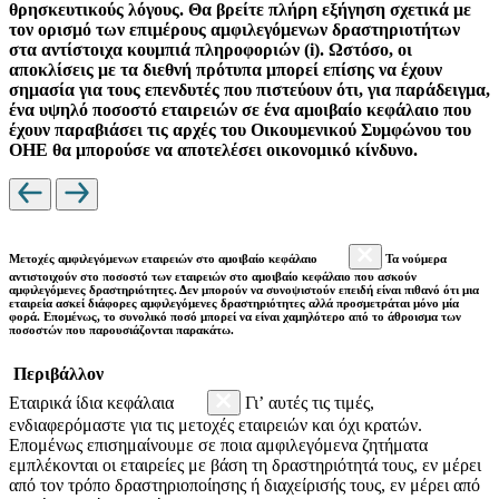
θρησκευτικούς λόγους. Θα βρείτε πλήρη εξήγηση σχετικά με
τον ορισμό των επιμέρους αμφιλεγόμενων δραστηριοτήτων
στα αντίστοιχα κουμπιά πληροφοριών (i). Ωστόσο, οι
αποκλίσεις με τα διεθνή πρότυπα μπορεί επίσης να έχουν
σημασία για τους επενδυτές που πιστεύουν ότι, για παράδειγμα,
ένα υψηλό ποσοστό εταιρειών σε ένα αμοιβαίο κεφάλαιο που
έχουν παραβιάσει τις αρχές του Οικουμενικού Συμφώνου του
ΟΗΕ θα μπορούσε να αποτελέσει οικονομικό κίνδυνο.
Μετοχές αμφιλεγόμενων εταιρειών στο αμοιβαίο κεφάλαιο
Τα νούμερα
αντιστοιχούν στο ποσοστό των εταιρειών στο αμοιβαίο κεφάλαιο που ασκούν
αμφιλεγόμενες δραστηριότητες. Δεν μπορούν να συνοψιστούν επειδή είναι πιθανό ότι μια
εταιρεία ασκεί διάφορες αμφιλεγόμενες δραστηριότητες αλλά προσμετράται μόνο μία
φορά. Επομένως, το συνολικό ποσό μπορεί να είναι χαμηλότερο από το άθροισμα των
ποσοστών που παρουσιάζονται παρακάτω.
Περιβάλλον
Εταιρικά ίδια κεφάλαια
Γι’ αυτές τις τιμές,
ενδιαφερόμαστε για τις μετοχές εταιρειών και όχι κρατών.
Επομένως επισημαίνουμε σε ποια αμφιλεγόμενα ζητήματα
εμπλέκονται οι εταιρείες με βάση τη δραστηριότητά τους, εν μέρει
από τον τρόπο δραστηριοποίησης ή διαχείρισής τους, εν μέρει από