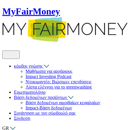
MyFairMoney
κόμβος γνώσης
Μαθήματα για αρχάριους
Impact Investing Podcast
Ντοκιμαντέρ: Βιώσιμες επενδύσεις
Λίστα ελέγχου για το greenwashing
Ερωτηματολόγιο
Βάση δεδομένων προϊόντων
Βάση δεδομένων αμοιβαίων κεφαλαίων
Impact-Βάση δεδομένων
Συνάντηση με τον σύμβουλό σας
Σύνδεση
GR