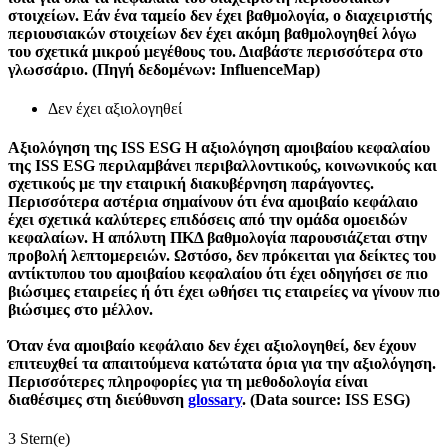
στοιχείων. Εάν ένα ταμείο δεν έχει βαθμολογία, ο διαχειριστής
περιουσιακών στοιχείων δεν έχει ακόμη βαθμολογηθεί λόγω
του σχετικά μικρού μεγέθους του. Διαβάστε περισσότερα στο
γλωσσάριο. (Πηγή δεδομένων: InfluenceMap)
Δεν έχει αξιολογηθεί
Αξιολόγηση της ISS ESG
Η αξιολόγηση αμοιβαίου κεφαλαίου
της ISS ESG περιλαμβάνει περιβαλλοντικούς, κοινωνικούς και
σχετικούς με την εταιρική διακυβέρνηση παράγοντες.
Περισσότερα αστέρια σημαίνουν ότι ένα αμοιβαίο κεφάλαιο
έχει σχετικά καλύτερες επιδόσεις από την ομάδα ομοειδών
κεφαλαίων. Η απόλυτη ΠΚΔ βαθμολογία παρουσιάζεται στην
προβολή λεπτομερειών. Ωστόσο, δεν πρόκειται για δείκτες του
αντίκτυπου του αμοιβαίου κεφαλαίου ότι έχει οδηγήσει σε πιο
βιώσιμες εταιρείες ή ότι έχει ωθήσει τις εταιρείες να γίνουν πιο
βιώσιμες στο μέλλον.
Όταν ένα αμοιβαίο κεφάλαιο δεν έχει αξιολογηθεί, δεν έχουν
επιτευχθεί τα απαιτούμενα κατώτατα όρια για την αξιολόγηση.
Περισσότερες πληροφορίες για τη μεθοδολογία είναι
διαθέσιμες στη διεύθυνση
glossary
. (Data source: ISS ESG)
3 Stern(e)