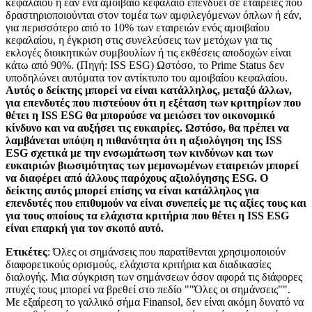
κεφαλαίου ή εάν ένα αμοιβαίο κεφάλαιο επενδύει σε εταιρείες που
δραστηριοποιούνται στον τομέα των αμφιλεγόμενων όπλων ή εάν,
για περισσότερο από το 10% των εταιρειών ενός αμοιβαίου
κεφαλαίου, η έγκριση στις συνελεύσεις των μετόχων για τις
εκλογές διοικητικών συμβουλίων ή τις εκθέσεις αποδοχών είναι
κάτω από 90%. (Πηγή: ISS ESG) Ωστόσο, το Prime Status δεν
υποδηλώνει αυτόματα τον αντίκτυπο του αμοιβαίου κεφαλαίου.
Αυτός ο δείκτης μπορεί να είναι κατάλληλος, μεταξύ άλλων,
για επενδυτές που πιστεύουν ότι η εξέταση των κριτηρίων που
θέτει η ISS ESG θα μπορούσε να μειώσει τον οικονομικό
κίνδυνο και να αυξήσει τις ευκαιρίες. Ωστόσο, θα πρέπει να
λαμβάνεται υπόψη η πιθανότητα ότι η αξιολόγηση της ISS
ESG σχετικά με την ενσωμάτωση των κινδύνων και των
ευκαιριών βιωσιμότητας των μεμονωμένων εταιρειών μπορεί
να διαφέρει από άλλους παρόχους αξιολόγησης ESG. Ο
δείκτης αυτός μπορεί επίσης να είναι κατάλληλος για
επενδυτές που επιθυμούν να είναι συνεπείς με τις αξίες τους και
για τους οποίους τα ελάχιστα κριτήρια που θέτει η ISS ESG
είναι επαρκή για τον σκοπό αυτό.
Ετικέτες
: Όλες οι σημάνσεις που παρατίθενται χρησιμοποιούν
διαφορετικούς ορισμούς, ελάχιστα κριτήρια και διαδικασίες
διαλογής. Μια σύγκριση των σημάνσεων όσον αφορά τις διάφορες
πτυχές τους μπορεί να βρεθεί στο πεδίο ""Όλες οι σημάνσεις"".
Με εξαίρεση το γαλλικό σήμα Finansol, δεν είναι ακόμη δυνατό να