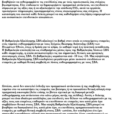
βοηθήσουν να ευθυγραμμίσετε τις επενδύσεις σας με τους προσωπικούς σας στόχους
βιωσιμότητας. Είτε επιδιώκετε να δημιουργήσετε πραγματικό αντίκτυπο, να επενδύσετε
σύμφωνα με τις αξίες σας ή να αξιολογήσετε την απόδοση ESG, αυτά τα εργαλεία
προσφέρουν πληροφορίες προσαρμοσμένες στους συγκεκριμένους σας στόχους. Η
κατανόηση του σκοπού κάθε δείκτη μπορεί να σας καθοδηγήσει στη λήψη ενημερωμένων
και ουσιαστικών επενδυτικών αποφάσεων.
Η Βαθμολογία Αξιολόγησης ΣΒΑ αξιολογεί το βαθμό στον οποίο οι υποκείμενες εταιρείες
ενός ταμείου ευθυγραμμίζονται με τους Στόχους Βιώσιμης Ανάπτυξης (ΣΒΑ) των
Ηνωμένων Εθνών, όπως η δράση για το κλίμα, το καθαρό νερό ή η ποιοτική εκπαίδευση.
Η βαθμολογία υπολογίζεται ως σταθμισμένος μέσος όρος της Βαθμολογίας Λύσεων ΣΒΑ
κάθε συμμετοχής, η οποία αντικατοπτρίζει τις πιο σημαντικές θετικές και αρνητικές
συνεισφορές στους ΣΒΑ. Οι βαθμολογίες κυμαίνονται από -10 έως +10. Μια υψηλότερη
Βαθμολογία Αξιολόγησης ΣΒΑ υποδηλώνει μεγαλύτερο μέσο ποσοστό επενδύσεων σε
εταιρείες με καθαρά θετική συμβολή σε λύσεις ευθυγραμμισμένες με τους ΣΒΑ.
Ωστόσο, αυτό δεν αποτελεί ένδειξη του πραγματικού αντίκτυπου ή της συμβολής του
ταμείου στο να καταστήσει τις εταιρείες πιο βιώσιμες ή να προκαλέσει θετική αλλαγή στην
πραγματική οικονομία (δείτε επίσης το βίντεο σχετικά με τη διαφορά μεταξύ
ευθυγράμμισης και αντίκτυπου στο κάτω μέρος αυτής της σελίδας). Αυτός ο δείκτης
μπορεί να είναι ιδιαίτερα κατάλληλος για επενδυτές που θέλουν να ευθυγραμμιστούν με τις
αξίες τους και επομένως επιθυμούν να επενδύσουν σε εταιρείες που κατά μέσο όρο
συμβάλλουν θετικά στους ΣΒΑ. Μια υψηλή Βαθμολογία Αξιολόγησης ΣΒΑ μπορεί να
βοηθήσει να διασφαλιστεί ότι, κατά μέσο όρο, οι επενδύσεις πραγματοποιούνται σε
εταιρείες με καθαρά θετική συμβολή στους ΣΒΑ· ωστόσο, δεν υποδηλώνει ότι έχει
σημειωθεί οποιαδήποτε αλλαγή στη συμπεριφορά της εταιρείας (ένας «αντίκτυπος») ως