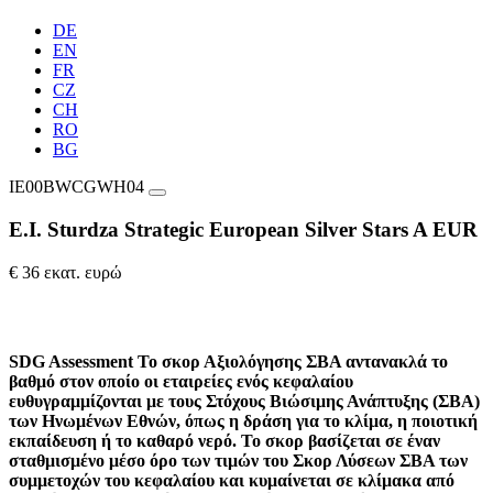
DE
EN
FR
CZ
CH
RO
BG
IE00BWCGWH04
E.I. Sturdza Strategic European Silver Stars A EUR
€ 36 εκατ. ευρώ
SDG Assessment
Το σκορ Αξιολόγησης ΣΒΑ αντανακλά το
βαθμό στον οποίο οι εταιρείες ενός κεφαλαίου
ευθυγραμμίζονται με τους Στόχους Βιώσιμης Ανάπτυξης (ΣΒΑ)
των Ηνωμένων Εθνών, όπως η δράση για το κλίμα, η ποιοτική
εκπαίδευση ή το καθαρό νερό. Το σκορ βασίζεται σε έναν
σταθμισμένο μέσο όρο των τιμών του Σκορ Λύσεων ΣΒΑ των
συμμετοχών του κεφαλαίου και κυμαίνεται σε κλίμακα από