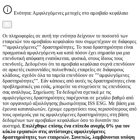
Ενότητα: Αμφιλεγόμενες μετοχές στο αμοιβαίο κεφάλαιο
Οι πληροφορίες σε αυτή την ενότητα δείχνουν το ποσοστό των
εταιρειών του αμοιβαίου κεφαλαίου που συμμετέχουν σε διάφορες
""αμφιλεγόμενες"" δραστηριότητες. Το ποια δραστηριότητα είναι
πραγματικά αμφιλεγόμενη και κατά πόσον έχει σημασία για μια
επενδυτική απόφαση εναπόκειται, φυσικά, στους ίδιους τους
επενδυτές. Δεδομένου ότι τα αμοιβαία κεφάλαια συχνά επενδύουν
σε αρκετές εκατοντάδες πολυεθνικές εταιρείες σε διάφορους
κλάδους, σχεδόν όλα τα ταμεία επενδύουν σε ""αμφιλεγόμενες
δραστηριότητες"". Εάν κάποιες από αυτές τις δραστηριότητες είναι
προβληματικές για εσάς, μπορείτε να στοχεύσετε τις επενδύσεις
σας αναλόγως. Σημείωση: Τα δεδομένα σχετικά με τις
αμφιλεγόμενες δραστηριότητες παρέχονται σε μεγάλο βαθμό από
τον οργανισμό αξιολόγησης βιωσιμότητας ISS ESG. Με βάση μια
έρευνα καταναλωτών, έχουμε ερμηνεύσει τους περισσότερους από
τους ορισμούς για τις αμφιλεγόμενες δραστηριότητες στη βάση
δεδομένων των αμοιβαίων κεφαλαίων όσο το δυνατόν πιο
αυστηρά.
Επιλέχθηκε επίσης ένα επίπεδο ανοχής 0% για τον
κύκλο εργασιών στις αντίστοιχες αμφιλεγόμενες
δραστηριότητες των εταιρειών. Συνεπώς, λαμβάνονται υπόψη