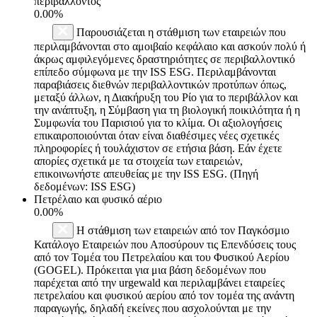
περιβάλλοντος
0.00%
Παρουσιάζεται η στάθμιση των εταιρειών που
περιλαμβάνονται στο αμοιβαίο κεφάλαιο και ασκούν πολύ ή
άκρως αμφιλεγόμενες δραστηριότητες σε περιβαλλοντικό
επίπεδο σύμφωνα με την ISS ESG. Περιλαμβάνονται
παραβιάσεις διεθνών περιβαλλοντικών προτύπων όπως,
μεταξύ άλλων, η Διακήρυξη του Ρίο για το περιβάλλον και
την ανάπτυξη, η Σύμβαση για τη βιολογική ποικιλότητα ή η
Συμφωνία του Παρισιού για το κλίμα. Οι αξιολογήσεις
επικαιροποιούνται όταν είναι διαθέσιμες νέες σχετικές
πληροφορίες ή τουλάχιστον σε ετήσια βάση. Εάν έχετε
απορίες σχετικά με τα στοιχεία των εταιρειών,
επικοινωνήστε απευθείας με την ISS ESG. (Πηγή
δεδομένων: ISS ESG)
Πετρέλαιο και φυσικό αέριο
0.00%
Η στάθμιση των εταιρειών από τον Παγκόσμιο
Κατάλογο Εταιρειών που Αποσύρουν τις Επενδύσεις τους
από τον Τομέα του Πετρελαίου και του Φυσικού Αερίου
(GOGEL). Πρόκειται για μια βάση δεδομένων που
παρέχεται από την urgewald και περιλαμβάνει εταιρείες
πετρελαίου και φυσικού αερίου από τον τομέα της ανάντη
παραγωγής, δηλαδή εκείνες που ασχολούνται με την