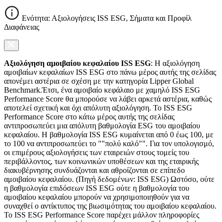
Ενότητα: Αξιολογήσεις ISS ESG, Σήματα και Προφίλ
Διαφάνειας
Αξιολόγηση αμοιβαίου κεφαλαίου ISS ESG
: Η αξιολόγηση
αμοιβαίων κεφαλαίων ISS ESG στο πάνω μέρος αυτής της σελίδας
απονέμει αστέρια σε σχέση με την κατηγορία Lipper Global
Benchmark.Έτσι, ένα αμοιβαίο κεφάλαιο με χαμηλό ISS ESG
Performance Score θα μπορούσε να λάβει αρκετά αστέρια, καθώς
αποτελεί σχετική και όχι απόλυτη αξιολόγηση. Το ISS ESG
Performance Score στο κάτω μέρος αυτής της σελίδας
αντιπροσωπεύει μια απόλυτη βαθμολογία ESG του αμοιβαίου
κεφαλαίου. Η βαθμολογία ISS ESG κυμαίνεται από 0 έως 100, με
το 100 να αντιπροσωπεύει το ""πολύ καλό"". Για τον υπολογισμό,
οι επιμέρους αξιολογήσεις των εταιρειών στους τομείς του
περιβάλλοντος, των κοινωνικών υποθέσεων και της εταιρικής
διακυβέρνησης συνδυάζονται και αθροίζονται σε επίπεδο
αμοιβαίου κεφαλαίου. (Πηγή δεδομένων: ISS ESG) Ωστόσο, ούτε
η βαθμολογία επιδόσεων ISS ESG ούτε η βαθμολογία του
αμοιβαίου κεφαλαίου μπορούν να χρησιμοποιηθούν για να
συναχθεί ο αντίκτυπος της βιωσιμότητας του αμοιβαίου κεφαλαίου.
Το ISS ESG Performance Score παρέχει μάλλον πληροφορίες