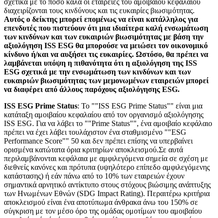
σχετικά με το πόσο καλά οι εταιρείες του αμοιβαίου κεφαλαίου
διαχειρίζονται τους κινδύνους και τις ευκαιρίες βιωσιμότητας.
Αυτός ο δείκτης μπορεί επομένως να είναι κατάλληλος για
επενδυτές που πιστεύουν ότι μια ιδιαίτερα καλή ενσωμάτωση
των κινδύνων και των ευκαιριών βιωσιμότητας με βάση την
αξιολόγηση ISS ESG θα μπορούσε να μειώσει τον οικονομικό
κίνδυνο ή/και να αυξήσει τις ευκαιρίες. Ωστόσο, θα πρέπει να
λαμβάνεται υπόψη η πιθανότητα ότι η αξιολόγηση της ISS
ESG σχετικά με την ενσωμάτωση των κινδύνων και των
ευκαιριών βιωσιμότητας των μεμονωμένων εταιρειών μπορεί
να διαφέρει από άλλους παρόχους αξιολόγησης ESG.
ISS ESG Prime Status
: Το ""ISS ESG Prime Status"" είναι μια
κατάταξη αμοιβαίου κεφαλαίου από τον οργανισμό αξιολόγησης
ISS ESG. Για να λάβει το ""Prime Status"", ένα αμοιβαίο κεφάλαιο
πρέπει να έχει λάβει τουλάχιστον ένα σταθμισμένο ""ESG
Performance Score"" 50 και δεν πρέπει επίσης να υπερβαίνει
ορισμένα κατώτατα όρια κριτηρίων αποκλεισμού.Σε αυτά
περιλαμβάνονται κεφάλαια με αμφιλεγόμενα σημεία σε σχέση με
διεθνείς κανόνες και πρότυπα (υψηλότερο επίπεδο αμφιλεγόμενης
κατάστασης) ή εάν πάνω από το 10% των εταιρειών έχουν
σημαντικά αρνητικό αντίκτυπο στους στόχους βιώσιμης ανάπτυξης
των Ηνωμένων Εθνών (SDG Impact Rating). Περαιτέρω κριτήρια
αποκλεισμού είναι ένα αποτύπωμα άνθρακα άνω του 150% σε
σύγκριση με τον μέσο όρο της ομάδας ομοτίμων του αμοιβαίου