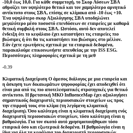
-10,0 έως 10,0. Για κάθε συμμετοχή, το Σκορ Λύσεων ΣΒΑ
αθροίζει τον υψηλότερο θετικό και τον χαμηλότερο αρνητικό
αντίκτυπο στους ΣΒΑ, επίσης σε κλίμακα από -10 έως +10.
Ένα υψηλότερο σκορ Αξιολόγησης ΣΒΑ υποδηλώνει
μεγαλύτερο μέσο ποσοστό επενδύσεων σε εταιρείες με καθαρά
θετική συμβολή στους ΣΒΑ. Ωστόσο, αυτό δεν αποτελεί
ένδειξη ότι το κεφάλαιο έχει καταστήσει τις εταιρείες πιο
βιώσιμες ή ότι θα τις καταστήσει πιο βιώσιμες στο μέλλον.
Εάν έχετε ερωτήσεις σχετικά με τα εταιρικά δεδομένα,
παρακαλούμε επικοινωνήστε απευθείας με την ISS ESG.
Περισσότερες πληροφορίες σχετικά με τη μεθ
-0.39
Κλιματική Διαχείριση
Ο άμεσος διάλογος με μια εταιρεία και
η άσκηση των δικαιωμάτων ψηφοφορίας έχει αποδειχθεί ότι
είναι μια από τις πιο αποτελεσματικές στρατηγικές για θετικό
αντίκτυπο. Η βρετανική ΜΚΟ InfluenceMap έχει αξιολογήσει
σημαντικούς διαχειριστές περιουσιακών στοιχείων ως προς
την επιρροή τους στο κλίμα (τη λεγόμενη κλιματική
διαχείριση). Όσο καλύτερη είναι η κλιματική διαχείριση ενός
διαχειριστή περιουσιακών στοιχείων, τόσο καλύτερη είναι η
βαθμολογία. Για τον σκοπό αυτό χρησιμοποιήθηκαν τόσο
εταιρικά όσο και εξωτερικά δεδομένα. Η βαθμολογία είναι η
ίδια για όλα τα κεφάλαια του διαχειριστή περιουσιακών