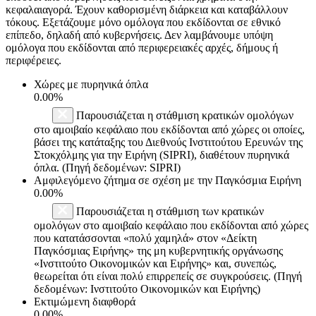
κεφαλαιαγορά. Έχουν καθορισμένη διάρκεια και καταβάλλουν
τόκους. Εξετάζουμε μόνο ομόλογα που εκδίδονται σε εθνικό
επίπεδο, δηλαδή από κυβερνήσεις. Δεν λαμβάνουμε υπόψη
ομόλογα που εκδίδονται από περιφερειακές αρχές, δήμους ή
περιφέρειες.
Χώρες με πυρηνικά όπλα
0.00%
Παρουσιάζεται η στάθμιση κρατικών ομολόγων
στο αμοιβαίο κεφάλαιο που εκδίδονται από χώρες οι οποίες,
βάσει της κατάταξης του Διεθνούς Ινστιτούτου Ερευνών της
Στοκχόλμης για την Ειρήνη (SIPRI), διαθέτουν πυρηνικά
όπλα. (Πηγή δεδομένων: SIPRI)
Αμφιλεγόμενο ζήτημα σε σχέση με την Παγκόσμια Ειρήνη
0.00%
Παρουσιάζεται η στάθμιση των κρατικών
ομολόγων στο αμοιβαίο κεφάλαιο που εκδίδονται από χώρες
που κατατάσσονται «πολύ χαμηλά» στον «Δείκτη
Παγκόσμιας Ειρήνης» της μη κυβερνητικής οργάνωσης
«Ινστιτούτο Οικονομικών και Ειρήνης» και, συνεπώς,
θεωρείται ότι είναι πολύ επιρρεπείς σε συγκρούσεις. (Πηγή
δεδομένων: Ινστιτούτο Οικονομικών και Ειρήνης)
Εκτιμώμενη διαφθορά
0.00%