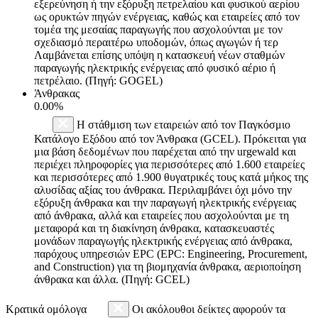
εξερεύνηση ή την εξόρυξη πετρελαίου και φυσικού αερίου
ως ορυκτών πηγών ενέργειας, καθώς και εταιρείες από τον
τομέα της μεσαίας παραγωγής που ασχολούνται με τον
σχεδιασμό περαιτέρω υποδομών, όπως αγωγών ή τερ
Λαμβάνεται επίσης υπόψη η κατασκευή νέων σταθμών
παραγωγής ηλεκτρικής ενέργειας από φυσικό αέριο ή
πετρέλαιο. (Πηγή: GOGEL)
Άνθρακας
0.00%
Η στάθμιση των εταιρειών από τον Παγκόσμιο
Κατάλογο Εξόδου από τον Άνθρακα (GCEL). Πρόκειται για
μια βάση δεδομένων που παρέχεται από την urgewald και
περιέχει πληροφορίες για περισσότερες από 1.600 εταιρείες
και περισσότερες από 1.900 θυγατρικές τους κατά μήκος της
αλυσίδας αξίας του άνθρακα. Περιλαμβάνει όχι μόνο την
εξόρυξη άνθρακα και την παραγωγή ηλεκτρικής ενέργειας
από άνθρακα, αλλά και εταιρείες που ασχολούνται με τη
μεταφορά και τη διακίνηση άνθρακα, κατασκευαστές
μονάδων παραγωγής ηλεκτρικής ενέργειας από άνθρακα,
παρόχους υπηρεσιών EPC (EPC: Engineering, Procurement,
and Construction) για τη βιομηχανία άνθρακα, αεριοποίηση
άνθρακα και άλλα. (Πηγή: GCEL)
Κρατικά ομόλογα
Οι ακόλουθοι δείκτες αφορούν τα