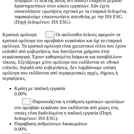
τσιγάρων. Ο δείκτης αυτός δεν απαιτεί ελάχιστο μερίδιο
δραστηριοτήτων στον κύκλο εργασιών. Εάν έχετε
οποιεσδήποτε ερωτήσεις σχετικά με τα εταιρικά δεδομένα,
παρακαλούμε επικοινωνήστε απευθείας με την ISS ESG.
(Πηγή δεδομένων: ISS ESG)
Κρατικά ομόλογα
Οι ακόλουθοι δείκτες αφορούν τα
κρατικά ομόλογα του αμοιβαίου κεφαλαίου και όχι τα εταιρικά
ομόλογα. Τα κρατικά ομόλογα είναι χρεωστικοί τίτλοι που έχουν
εκδοθεί από κυβερνήσεις που δανείζονται χρήματα στην
κεφαλαιαγορά. Έχουν καθορισμένη διάρκεια και καταβάλλουν
τόκους. Εξετάζουμε μόνο ομόλογα που εκδίδονται σε εθνικό
επίπεδο, δηλαδή από κυβερνήσεις. Δεν λαμβάνουμε υπόψη
ομόλογα που εκδίδονται από περιφερειακές αρχές, δήμους ή
περιφέρειες.
Κράτη με παιδική εργασία
0.00%
Παρουσιάζεται η στάθμιση κρατικών ομολόγων
στο αμοιβαίο κεφάλαιο που εκδίδονται από χώρες στις
οποίες είναι διαδεδομένη η παιδική εργασία (Πηγή
δεδομένων: ISS ESG).
Παραβίαση ανθρώπινων δικαιωμάτων
0.00%