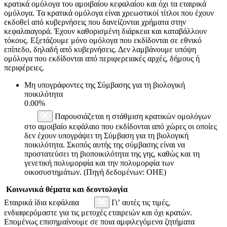
κρατικά ομόλογα του αμοιβαίου κεφαλαίου και όχι τα εταιρικά
ομόλογα. Τα κρατικά ομόλογα είναι χρεωστικοί τίτλοι που έχουν
εκδοθεί από κυβερνήσεις που δανείζονται χρήματα στην
κεφαλαιαγορά. Έχουν καθορισμένη διάρκεια και καταβάλλουν
τόκους. Εξετάζουμε μόνο ομόλογα που εκδίδονται σε εθνικό
επίπεδο, δηλαδή από κυβερνήσεις. Δεν λαμβάνουμε υπόψη
ομόλογα που εκδίδονται από περιφερειακές αρχές, δήμους ή
περιφέρειες.
Μη υπογράφοντες της Σύμβασης για τη βιολογική
ποικιλότητα
0.00%
Παρουσιάζεται η στάθμιση κρατικών ομολόγων
στο αμοιβαίο κεφάλαιο που εκδίδονται από χώρες οι οποίες
δεν έχουν υπογράψει τη Σύμβαση για τη βιολογική
ποικιλότητα. Σκοπός αυτής της σύμβασης είναι να
προστατεύσει τη βιοποικιλότητα της γης, καθώς και τη
γενετική πολυμορφία και την πολυμορφία των
οικοσυστημάτων. (Πηγή δεδομένων: ΟΗΕ)
Κοινωνικά θέματα και δεοντολογία
Εταιρικά ίδια κεφάλαια
Γι’ αυτές τις τιμές,
ενδιαφερόμαστε για τις μετοχές εταιρειών και όχι κρατών.
Επομένως επισημαίνουμε σε ποια αμφιλεγόμενα ζητήματα