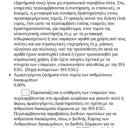
εξαρτήματά τους) ή/και μη στρατιωτικά πυροβόλα όπλα. Στις
υπηρεσίες περιλαμβάνονται η συντήρηση, οι επισκευές, οι
δοκιμές, η μεταφορά και συναφείς δραστηριότητες στους
προαναφερόμενους τομείς. Ο ορισμός αυτού του δείκτη είναι
ευρύς, έτσι ώστε να περιλαμβάνει επίσης εταιρείες που
δραστηριοποιούνται, για παράδειγμα, στον τομέα της
υλικοτεχνικής υποστήριξης (π.χ. με τη μεταφορά
τεθωρακισμένων) ή που παράγουν αγαθά για χρήση από τους
πολίτες και για στρατιωτικές επιχειρήσεις (π.χ. μάσκες
οξυγόνου για πιλότους), υπό την προϋπόθεση ότι αυτά τα
αγαθά έχουν αναπτυχθεί ειδικά ή έχουν τροποποιηθεί για
στρατιωτική χρήση. Εάν έχετε απορίες σχετικά με τα
στοιχεία των εταιρειών, επικοινωνήστε απευθείας με την ISS
ESG. (Πηγή δεδομένων: ISS ESG)
Αμφιλεγόμενα ζητήματα στον τομέα των ανθρώπινων
δικαιωμάτων
0.00%
Παρουσιάζεται η στάθμιση των εταιρειών που
περιλαμβάνονται στο αμοιβαίο κεφάλαιο και ασκούν πολύ ή
άκρως αμφιλεγόμενες δραστηριότητες σε σχέση με τα
ανθρώπινα δικαιώματα σύμφωνα με την ISS ESG.
Περιλαμβάνονται παραβιάσεις διεθνών προτύπων για τα
ανθρώπινα δικαιώματα, όπως ο Διεθνής Χάρτης των
Ανθρωπίνων Δικαιωμάτων, το Διεθνές Σύμφωνο για τα