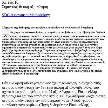
5,1 έως 10
Σημαντική θετική αξιολόγηση
SDG Assessment Methodology
Δέσμευση της διοίκησης του αμοιβαίου κεφαλαίου για την κλιματική διαχείριση
Τα χρηματοπιστωτικά ιδρύματα μπορούν να συμβάλουν στη μετάβαση στο "καθαρό
μηδέν", υποστηρίζοντας εταιρείες με φιλική προς το κλίμα επιχειρηματική δραστηριότητα
και με αξιόπιστα σχέδια μετάβασης. Ο άμεσος διάλογος με μια εταιρεία και η άσκηση των
δικαιωμάτων ψηφοφορίας έχει αποδειχθεί ότι είναι μια από τις πιο αποτελεσματικές
στρατηγικές για θετικό αντίκτυπο. Η βρετανική ΜΚΟ FinanceMap έχει αξιολογήσει
σημαντικούς διαχειριστές περιουσιακών στοιχείων ως προς την επιρροή τους στο κλίμα
(τη λεγόμενη κλιματική διαχείριση). Παρόμοια με τη σχολική, η βαθμολογία περιγράφει
πόσο αξιόπιστα ένας διαχειριστής περιουσιακών στοιχείων επηρεάζει τις εταιρείες για να
τις ευθυγραμμίσει με τη συμφωνία του Παρισιού για το κλίμα. Αυτό περιλαμβάνει, για
παράδειγμα, τον επηρεασμό του επιχειρηματικού μοντέλου, τις στρατηγικές κλιμάκωσης
και την ψήφιση των σχετικών με το κλίμα ψηφισμάτων στις συνεδριάσεις των μετόχων. Το
"Α" σημαίνει ισχυρή και συνεπής δέσμευση για εταιρική μετάβαση σύμφωνα με τη
Συμφωνία του Παρισιού, το "F" σημαίνει "ανεπαρκής". Γι’ αυτόν τον σκοπό
χρησιμοποιήθηκαν τόσο οι γνωστοποιήσεις των εταιρειών όσο και εξωτερικά δεδομένα.
(Πηγή δεδομένων: FinanceMap)
Εάν ένα αμοιβαίο κεφάλαιο δεν έχει αξιολόγηση, ο διαχειριστής
περιουσιακών στοιχείων δεν έχει ακόμη αξιολογηθεί λόγω του
σχετικά μικρού μεγέθους του. Η αξιολόγηση της FinanceMap
περιορίζεται επί του παρόντος στους 30 μεγαλύτερους διαχειριστές
περιουσιακών στοιχείων που ανήκουν κατά πλειοψηφία σε
επενδυτές παγκοσμίως. (Πηγή δεδομένων: FinanceMap)