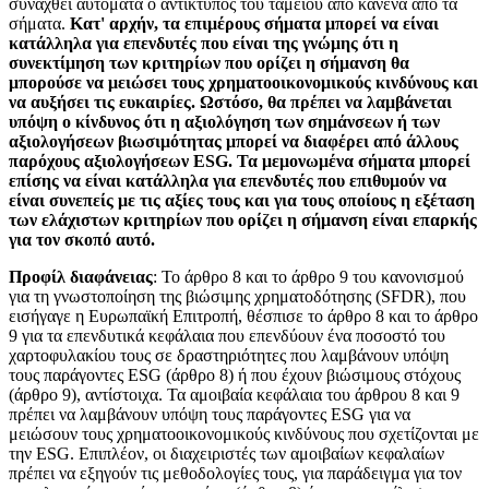
συναχθεί αυτόματα ο αντίκτυπος του ταμείου από κανένα από τα
σήματα.
Κατ' αρχήν, τα επιμέρους σήματα μπορεί να είναι
κατάλληλα για επενδυτές που είναι της γνώμης ότι η
συνεκτίμηση των κριτηρίων που ορίζει η σήμανση θα
μπορούσε να μειώσει τους χρηματοοικονομικούς κινδύνους και
να αυξήσει τις ευκαιρίες. Ωστόσο, θα πρέπει να λαμβάνεται
υπόψη ο κίνδυνος ότι η αξιολόγηση των σημάνσεων ή των
αξιολογήσεων βιωσιμότητας μπορεί να διαφέρει από άλλους
παρόχους αξιολογήσεων ESG. Τα μεμονωμένα σήματα μπορεί
επίσης να είναι κατάλληλα για επενδυτές που επιθυμούν να
είναι συνεπείς με τις αξίες τους και για τους οποίους η εξέταση
των ελάχιστων κριτηρίων που ορίζει η σήμανση είναι επαρκής
για τον σκοπό αυτό.
Προφίλ διαφάνειας
: Το άρθρο 8 και το άρθρο 9 του κανονισμού
για τη γνωστοποίηση της βιώσιμης χρηματοδότησης (SFDR), που
εισήγαγε η Ευρωπαϊκή Επιτροπή, θέσπισε το άρθρο 8 και το άρθρο
9 για τα επενδυτικά κεφάλαια που επενδύουν ένα ποσοστό του
χαρτοφυλακίου τους σε δραστηριότητες που λαμβάνουν υπόψη
τους παράγοντες ESG (άρθρο 8) ή που έχουν βιώσιμους στόχους
(άρθρο 9), αντίστοιχα. Τα αμοιβαία κεφάλαια του άρθρου 8 και 9
πρέπει να λαμβάνουν υπόψη τους παράγοντες ESG για να
μειώσουν τους χρηματοοικονομικούς κινδύνους που σχετίζονται με
την ESG. Επιπλέον, οι διαχειριστές των αμοιβαίων κεφαλαίων
πρέπει να εξηγούν τις μεθοδολογίες τους, για παράδειγμα για τον