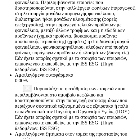
φοινικέλαιο. Περιλαμβάνονται εταιρείες που
δραστηριοποιούνται στην καλλιέργεια φοινίκων (παραγωγοί),
στη λειτουργία μονάδων παραγωγής φοινικέλαιου,
διυλιστηρίων ή/και μονάδων κλασμάτωσης (φορείς
επεξεργασίας), στην παραγωγή τελικών προϊόντων με
φοινικέλαιο, μεταξύ άλλων τροφίμων και μη εδώδιμων
προϊόντων (χημικά προϊόντα, βιοκαύσιμα, προϊόντα
προσωπικής περιποίησης) (χρήστες) ή στη διανομή αργού
φοινικέλαιου, φοινικοπυρηνέλαιου, αλεύρων από πυρήνα
φοίνικα, παράγωγων προϊόντων ή κλασμάτων (διανομείς).
Εάν έχετε απορίες σχετικά με τα στοιχεία των εταιρειών,
επικοινωνήστε απευθείας με την ISS ESG. (Πηγή
δεδομένων: ISS ESG)
Αμφιλεγόμενα φυτοφάρμακα
0.00%
Παρουσιάζεται η στάθμιση των εταιρειών που
περιλαμβάνονται στο αμοιβαίο κεφάλαιο και
δραστηριοποιούνται στην παραγωγή φυτοφαρμάκων που
περιέχουν συστατικά ταξινομημένα ως εξαιρετικά ή πολύ
επικίνδυνα από τον Παγκόσμιο Οργανισμό Υγείας (ΠΟΥ).
Εάν έχετε απορίες σχετικά με τα στοιχεία των εταιρειών,
επικοινωνήστε απευθείας με την ISS ESG. (Πηγή
δεδομένων: ISS ESG)
Αμφιλεγόμενα ζητήματα στον τομέα της προστασίας του