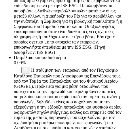
άκρως αμφιλεγόμενες δραστηριότητες σε περιβαλλοντικό
επίπεδο σύμφωνα με την ISS ESG. Περιλαμβάνονται
παραβιάσεις διεθνών περιβαλλοντικών προτύπων όπως,
μεταξύ άλλων, η Διακήρυξη του Ρίο για το περιβάλλον και
την ανάπτυξη, η Σύμβαση για τη βιολογική ποικιλότητα ή η
Συμφωνία του Παρισιού για το κλίμα. Οι αξιολογήσεις
επικαιροποιούνται όταν είναι διαθέσιμες νέες σχετικές
πληροφορίες ή τουλάχιστον σε ετήσια βάση. Εάν έχετε
απορίες σχετικά με τα στοιχεία των εταιρειών,
επικοινωνήστε απευθείας με την ISS ESG. (Πηγή
δεδομένων: ISS ESG)
Πετρέλαιο και φυσικό αέριο
0.09%
Η στάθμιση των εταιρειών από τον Παγκόσμιο
Κατάλογο Εταιρειών που Αποσύρουν τις Επενδύσεις τους
από τον Τομέα του Πετρελαίου και του Φυσικού Αερίου
(GOGEL). Πρόκειται για μια βάση δεδομένων που
παρέχεται από την urgewald και περιλαμβάνει εταιρείες
πετρελαίου και φυσικού αερίου από τον τομέα της ανάντη
παραγωγής, δηλαδή εκείνες που ασχολούνται με την
εξερεύνηση ή την εξόρυξη πετρελαίου και φυσικού αερίου
ως ορυκτών πηγών ενέργειας, καθώς και εταιρείες από τον
τομέα της μεσαίας παραγωγής που ασχολούνται με τον
σχεδιασμό περαιτέρω υποδομών, όπως αγωγών ή τερ
Λαμβάνεται επίσης υπόψη η κατασκευή νέων σταθμών