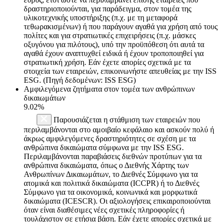
δραστηριοποιούνται, για παράδειγμα, στον τομέα της
υλικοτεχνικής υποστήριξης (π.χ. με τη μεταφορά
τεθωρακισμένων) ή που παράγουν αγαθά για χρήση από τους
πολίτες και για στρατιωτικές επιχειρήσεις (π.χ. μάσκες
οξυγόνου για πιλότους), υπό την προϋπόθεση ότι αυτά τα
αγαθά έχουν αναπτυχθεί ειδικά ή έχουν τροποποιηθεί για
στρατιωτική χρήση. Εάν έχετε απορίες σχετικά με τα
στοιχεία των εταιρειών, επικοινωνήστε απευθείας με την ISS
ESG. (Πηγή δεδομένων: ISS ESG)
Αμφιλεγόμενα ζητήματα στον τομέα των ανθρώπινων
δικαιωμάτων
9.02%
Παρουσιάζεται η στάθμιση των εταιρειών που
περιλαμβάνονται στο αμοιβαίο κεφάλαιο και ασκούν πολύ ή
άκρως αμφιλεγόμενες δραστηριότητες σε σχέση με τα
ανθρώπινα δικαιώματα σύμφωνα με την ISS ESG.
Περιλαμβάνονται παραβιάσεις διεθνών προτύπων για τα
ανθρώπινα δικαιώματα, όπως ο Διεθνής Χάρτης των
Ανθρωπίνων Δικαιωμάτων, το Διεθνές Σύμφωνο για τα
ατομικά και πολιτικά δικαιώματα (ICCPR) ή το Διεθνές
Σύμφωνο για τα οικονομικά, κοινωνικά και μορφωτικά
δικαιώματα (ICESCR). Οι αξιολογήσεις επικαιροποιούνται
όταν είναι διαθέσιμες νέες σχετικές πληροφορίες ή
τουλάχιστον σε ετήσια βάση. Εάν έχετε απορίες σχετικά με