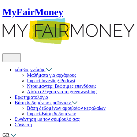
MyFairMoney
κόμβος γνώσης
Μαθήματα για αρχάριους
Impact Investing Podcast
Ντοκιμαντέρ: Βιώσιμες επενδύσεις
Λίστα ελέγχου για το greenwashing
Ερωτηματολόγιο
Βάση δεδομένων προϊόντων
Βάση δεδομένων αμοιβαίων κεφαλαίων
Impact-Βάση δεδομένων
Συνάντηση με τον σύμβουλό σας
Σύνδεση
GR