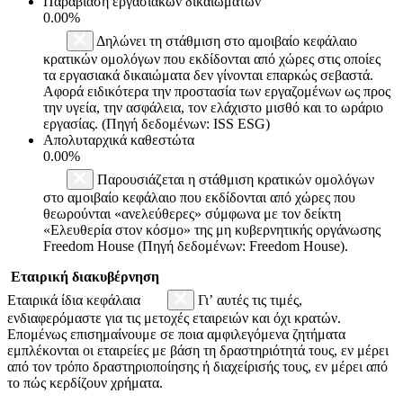
Παραβίαση εργασιακών δικαιωμάτων
0.00%
Δηλώνει τη στάθμιση στο αμοιβαίο κεφάλαιο
κρατικών ομολόγων που εκδίδονται από χώρες στις οποίες
τα εργασιακά δικαιώματα δεν γίνονται επαρκώς σεβαστά.
Αφορά ειδικότερα την προστασία των εργαζομένων ως προς
την υγεία, την ασφάλεια, τον ελάχιστο μισθό και το ωράριο
εργασίας. (Πηγή δεδομένων: ISS ESG)
Απολυταρχικά καθεστώτα
0.00%
Παρουσιάζεται η στάθμιση κρατικών ομολόγων
στο αμοιβαίο κεφάλαιο που εκδίδονται από χώρες που
θεωρούνται «ανελεύθερες» σύμφωνα με τον δείκτη
«Ελευθερία στον κόσμο» της μη κυβερνητικής οργάνωσης
Freedom House (Πηγή δεδομένων: Freedom House).
Εταιρική διακυβέρνηση
Εταιρικά ίδια κεφάλαια
Γι’ αυτές τις τιμές,
ενδιαφερόμαστε για τις μετοχές εταιρειών και όχι κρατών.
Επομένως επισημαίνουμε σε ποια αμφιλεγόμενα ζητήματα
εμπλέκονται οι εταιρείες με βάση τη δραστηριότητά τους, εν μέρει
από τον τρόπο δραστηριοποίησης ή διαχείρισής τους, εν μέρει από
το πώς κερδίζουν χρήματα.