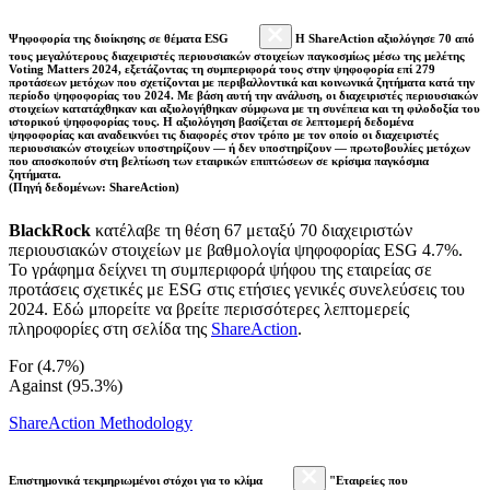
Ψηφοφορία της διοίκησης σε θέματα ESG
Η ShareAction αξιολόγησε 70 από
τους μεγαλύτερους διαχειριστές περιουσιακών στοιχείων παγκοσμίως μέσω της μελέτης
Voting Matters 2024, εξετάζοντας τη συμπεριφορά τους στην ψηφοφορία επί 279
προτάσεων μετόχων που σχετίζονται με περιβαλλοντικά και κοινωνικά ζητήματα κατά την
περίοδο ψηφοφορίας του 2024. Με βάση αυτή την ανάλυση, οι διαχειριστές περιουσιακών
στοιχείων κατατάχθηκαν και αξιολογήθηκαν σύμφωνα με τη συνέπεια και τη φιλοδοξία του
ιστορικού ψηφοφορίας τους. Η αξιολόγηση βασίζεται σε λεπτομερή δεδομένα
ψηφοφορίας και αναδεικνύει τις διαφορές στον τρόπο με τον οποίο οι διαχειριστές
περιουσιακών στοιχείων υποστηρίζουν — ή δεν υποστηρίζουν — πρωτοβουλίες μετόχων
που αποσκοπούν στη βελτίωση των εταιρικών επιπτώσεων σε κρίσιμα παγκόσμια
ζητήματα.
(Πηγή δεδομένων: ShareAction)
BlackRock
κατέλαβε τη θέση 67 μεταξύ 70 διαχειριστών
περιουσιακών στοιχείων με βαθμολογία ψηφοφορίας ESG 4.7%.
Το γράφημα δείχνει τη συμπεριφορά ψήφου της εταιρείας σε
προτάσεις σχετικές με ESG στις ετήσιες γενικές συνελεύσεις του
2024. Εδώ μπορείτε να βρείτε περισσότερες λεπτομερείς
πληροφορίες στη σελίδα της
ShareAction
.
For (4.7%)
Against (95.3%)
ShareAction Methodology
Επιστημονικά τεκμηριωμένοι στόχοι για το κλίμα
"Εταιρείες που