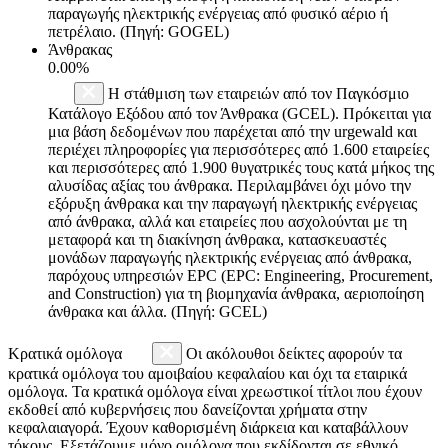
παραγωγής ηλεκτρικής ενέργειας από φυσικό αέριο ή
πετρέλαιο. (Πηγή: GOGEL)
Άνθρακας
0.00%
Η στάθμιση των εταιρειών από τον Παγκόσμιο
Κατάλογο Εξόδου από τον Άνθρακα (GCEL). Πρόκειται για
μια βάση δεδομένων που παρέχεται από την urgewald και
περιέχει πληροφορίες για περισσότερες από 1.600 εταιρείες
και περισσότερες από 1.900 θυγατρικές τους κατά μήκος της
αλυσίδας αξίας του άνθρακα. Περιλαμβάνει όχι μόνο την
εξόρυξη άνθρακα και την παραγωγή ηλεκτρικής ενέργειας
από άνθρακα, αλλά και εταιρείες που ασχολούνται με τη
μεταφορά και τη διακίνηση άνθρακα, κατασκευαστές
μονάδων παραγωγής ηλεκτρικής ενέργειας από άνθρακα,
παρόχους υπηρεσιών EPC (EPC: Engineering, Procurement,
and Construction) για τη βιομηχανία άνθρακα, αεριοποίηση
άνθρακα και άλλα. (Πηγή: GCEL)
Κρατικά ομόλογα
Οι ακόλουθοι δείκτες αφορούν τα
κρατικά ομόλογα του αμοιβαίου κεφαλαίου και όχι τα εταιρικά
ομόλογα. Τα κρατικά ομόλογα είναι χρεωστικοί τίτλοι που έχουν
εκδοθεί από κυβερνήσεις που δανείζονται χρήματα στην
κεφαλαιαγορά. Έχουν καθορισμένη διάρκεια και καταβάλλουν
τόκους. Εξετάζουμε μόνο ομόλογα που εκδίδονται σε εθνικό