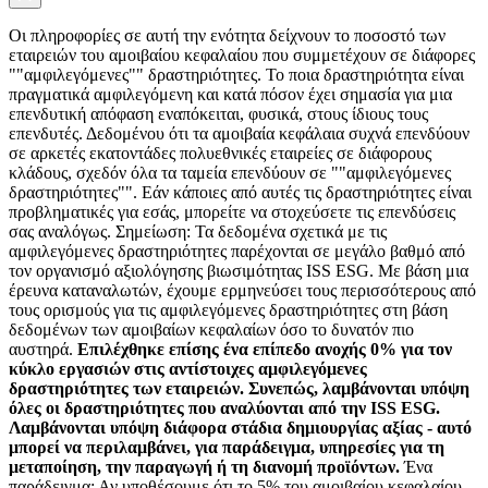
Οι πληροφορίες σε αυτή την ενότητα δείχνουν το ποσοστό των
εταιρειών του αμοιβαίου κεφαλαίου που συμμετέχουν σε διάφορες
""αμφιλεγόμενες"" δραστηριότητες. Το ποια δραστηριότητα είναι
πραγματικά αμφιλεγόμενη και κατά πόσον έχει σημασία για μια
επενδυτική απόφαση εναπόκειται, φυσικά, στους ίδιους τους
επενδυτές. Δεδομένου ότι τα αμοιβαία κεφάλαια συχνά επενδύουν
σε αρκετές εκατοντάδες πολυεθνικές εταιρείες σε διάφορους
κλάδους, σχεδόν όλα τα ταμεία επενδύουν σε ""αμφιλεγόμενες
δραστηριότητες"". Εάν κάποιες από αυτές τις δραστηριότητες είναι
προβληματικές για εσάς, μπορείτε να στοχεύσετε τις επενδύσεις
σας αναλόγως. Σημείωση: Τα δεδομένα σχετικά με τις
αμφιλεγόμενες δραστηριότητες παρέχονται σε μεγάλο βαθμό από
τον οργανισμό αξιολόγησης βιωσιμότητας ISS ESG. Με βάση μια
έρευνα καταναλωτών, έχουμε ερμηνεύσει τους περισσότερους από
τους ορισμούς για τις αμφιλεγόμενες δραστηριότητες στη βάση
δεδομένων των αμοιβαίων κεφαλαίων όσο το δυνατόν πιο
αυστηρά.
Επιλέχθηκε επίσης ένα επίπεδο ανοχής 0% για τον
κύκλο εργασιών στις αντίστοιχες αμφιλεγόμενες
δραστηριότητες των εταιρειών. Συνεπώς, λαμβάνονται υπόψη
όλες οι δραστηριότητες που αναλύονται από την ISS ESG.
Λαμβάνονται υπόψη διάφορα στάδια δημιουργίας αξίας - αυτό
μπορεί να περιλαμβάνει, για παράδειγμα, υπηρεσίες για τη
μεταποίηση, την παραγωγή ή τη διανομή προϊόντων.
Ένα
παράδειγμα: Αν υποθέσουμε ότι το 5% του αμοιβαίου κεφαλαίου