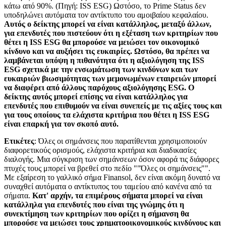
κάτω από 90%. (Πηγή: ISS ESG) Ωστόσο, το Prime Status δεν
υποδηλώνει αυτόματα τον αντίκτυπο του αμοιβαίου κεφαλαίου.
Αυτός ο δείκτης μπορεί να είναι κατάλληλος, μεταξύ άλλων,
για επενδυτές που πιστεύουν ότι η εξέταση των κριτηρίων που
θέτει η ISS ESG θα μπορούσε να μειώσει τον οικονομικό
κίνδυνο και να αυξήσει τις ευκαιρίες. Ωστόσο, θα πρέπει να
λαμβάνεται υπόψη η πιθανότητα ότι η αξιολόγηση της ISS
ESG σχετικά με την ενσωμάτωση των κινδύνων και των
ευκαιριών βιωσιμότητας των μεμονωμένων εταιρειών μπορεί
να διαφέρει από άλλους παρόχους αξιολόγησης ESG. Ο
δείκτης αυτός μπορεί επίσης να είναι κατάλληλος για
επενδυτές που επιθυμούν να είναι συνεπείς με τις αξίες τους και
για τους οποίους τα ελάχιστα κριτήρια που θέτει η ISS ESG
είναι επαρκή για τον σκοπό αυτό.
Ετικέτες
: Όλες οι σημάνσεις που παρατίθενται χρησιμοποιούν
διαφορετικούς ορισμούς, ελάχιστα κριτήρια και διαδικασίες
διαλογής. Μια σύγκριση των σημάνσεων όσον αφορά τις διάφορες
πτυχές τους μπορεί να βρεθεί στο πεδίο ""Όλες οι σημάνσεις"".
Με εξαίρεση το γαλλικό σήμα Finansol, δεν είναι ακόμη δυνατό να
συναχθεί αυτόματα ο αντίκτυπος του ταμείου από κανένα από τα
σήματα.
Κατ' αρχήν, τα επιμέρους σήματα μπορεί να είναι
κατάλληλα για επενδυτές που είναι της γνώμης ότι η
συνεκτίμηση των κριτηρίων που ορίζει η σήμανση θα
μπορούσε να μειώσει τους χρηματοοικονομικούς κινδύνους και