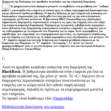
Δέσμευση της διοίκησης του αμοιβαίου κεφαλαίου για την κλιματική διαχείριση
Τα χρηματοπιστωτικά ιδρύματα μπορούν να συμβάλουν στη μετάβαση στο "καθαρό
μηδέν", υποστηρίζοντας εταιρείες με φιλική προς το κλίμα επιχειρηματική δραστηριότητα
και με αξιόπιστα σχέδια μετάβασης. Ο άμεσος διάλογος με μια εταιρεία και η άσκηση των
δικαιωμάτων ψηφοφορίας έχει αποδειχθεί ότι είναι μια από τις πιο αποτελεσματικές
στρατηγικές για θετικό αντίκτυπο. Η βρετανική ΜΚΟ FinanceMap έχει αξιολογήσει
σημαντικούς διαχειριστές περιουσιακών στοιχείων ως προς την επιρροή τους στο κλίμα
(τη λεγόμενη κλιματική διαχείριση). Παρόμοια με τη σχολική, η βαθμολογία περιγράφει
πόσο αξιόπιστα ένας διαχειριστής περιουσιακών στοιχείων επηρεάζει τις εταιρείες για να
τις ευθυγραμμίσει με τη συμφωνία του Παρισιού για το κλίμα. Αυτό περιλαμβάνει, για
παράδειγμα, τον επηρεασμό του επιχειρηματικού μοντέλου, τις στρατηγικές κλιμάκωσης
και την ψήφιση των σχετικών με το κλίμα ψηφισμάτων στις συνεδριάσεις των μετόχων. Το
"Α" σημαίνει ισχυρή και συνεπής δέσμευση για εταιρική μετάβαση σύμφωνα με τη
Συμφωνία του Παρισιού, το "F" σημαίνει "ανεπαρκής". Γι’ αυτόν τον σκοπό
χρησιμοποιήθηκαν τόσο οι γνωστοποιήσεις των εταιρειών όσο και εξωτερικά δεδομένα.
(Πηγή δεδομένων: FinanceMap)
C
Αυτό το αμοιβαίο κεφάλαιο υπόκειται στη διαχείριση της
BlackRock
. Η βαθμολογία αποδίδεται στην εταιρεία για όλα τα
αμοιβαία κεφάλαιά της, όχι μόνο γι’ αυτό. Το «C» δηλώνει ότι οι
διαχειριστές περιουσιακών στοιχείων συνεννοούνται με τις
εταιρείες για το κλίμα αλλά δεν ωθούν σαφή αλλαγή
συμπεριφοράς, δηλαδή σε σχέση με τα επιχειρηματικά μοντέλα
των εταιρειών.
Το προφίλ είναι διαθέσιμο εδώ:
FinanceMap
Μεθοδολογία διαχείρισης του κλίματος