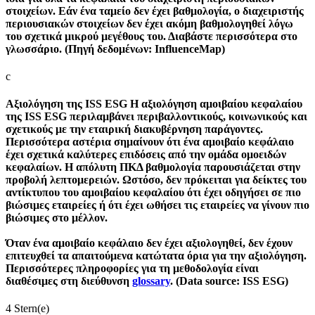
στοιχείων. Εάν ένα ταμείο δεν έχει βαθμολογία, ο διαχειριστής
περιουσιακών στοιχείων δεν έχει ακόμη βαθμολογηθεί λόγω
του σχετικά μικρού μεγέθους του. Διαβάστε περισσότερα στο
γλωσσάριο. (Πηγή δεδομένων: InfluenceMap)
c
Αξιολόγηση της ISS ESG
Η αξιολόγηση αμοιβαίου κεφαλαίου
της ISS ESG περιλαμβάνει περιβαλλοντικούς, κοινωνικούς και
σχετικούς με την εταιρική διακυβέρνηση παράγοντες.
Περισσότερα αστέρια σημαίνουν ότι ένα αμοιβαίο κεφάλαιο
έχει σχετικά καλύτερες επιδόσεις από την ομάδα ομοειδών
κεφαλαίων. Η απόλυτη ΠΚΔ βαθμολογία παρουσιάζεται στην
προβολή λεπτομερειών. Ωστόσο, δεν πρόκειται για δείκτες του
αντίκτυπου του αμοιβαίου κεφαλαίου ότι έχει οδηγήσει σε πιο
βιώσιμες εταιρείες ή ότι έχει ωθήσει τις εταιρείες να γίνουν πιο
βιώσιμες στο μέλλον.
Όταν ένα αμοιβαίο κεφάλαιο δεν έχει αξιολογηθεί, δεν έχουν
επιτευχθεί τα απαιτούμενα κατώτατα όρια για την αξιολόγηση.
Περισσότερες πληροφορίες για τη μεθοδολογία είναι
διαθέσιμες στη διεύθυνση
glossary
. (Data source: ISS ESG)
4 Stern(e)