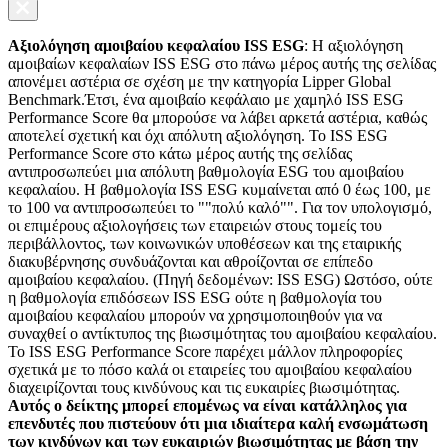
Αξιολόγηση αμοιβαίου κεφαλαίου ISS ESG
: Η αξιολόγηση
αμοιβαίων κεφαλαίων ISS ESG στο πάνω μέρος αυτής της σελίδας
απονέμει αστέρια σε σχέση με την κατηγορία Lipper Global
Benchmark.Έτσι, ένα αμοιβαίο κεφάλαιο με χαμηλό ISS ESG
Performance Score θα μπορούσε να λάβει αρκετά αστέρια, καθώς
αποτελεί σχετική και όχι απόλυτη αξιολόγηση. Το ISS ESG
Performance Score στο κάτω μέρος αυτής της σελίδας
αντιπροσωπεύει μια απόλυτη βαθμολογία ESG του αμοιβαίου
κεφαλαίου. Η βαθμολογία ISS ESG κυμαίνεται από 0 έως 100, με
το 100 να αντιπροσωπεύει το ""πολύ καλό"". Για τον υπολογισμό,
οι επιμέρους αξιολογήσεις των εταιρειών στους τομείς του
περιβάλλοντος, των κοινωνικών υποθέσεων και της εταιρικής
διακυβέρνησης συνδυάζονται και αθροίζονται σε επίπεδο
αμοιβαίου κεφαλαίου. (Πηγή δεδομένων: ISS ESG) Ωστόσο, ούτε
η βαθμολογία επιδόσεων ISS ESG ούτε η βαθμολογία του
αμοιβαίου κεφαλαίου μπορούν να χρησιμοποιηθούν για να
συναχθεί ο αντίκτυπος της βιωσιμότητας του αμοιβαίου κεφαλαίου.
Το ISS ESG Performance Score παρέχει μάλλον πληροφορίες
σχετικά με το πόσο καλά οι εταιρείες του αμοιβαίου κεφαλαίου
διαχειρίζονται τους κινδύνους και τις ευκαιρίες βιωσιμότητας.
Αυτός ο δείκτης μπορεί επομένως να είναι κατάλληλος για
επενδυτές που πιστεύουν ότι μια ιδιαίτερα καλή ενσωμάτωση
των κινδύνων και των ευκαιριών βιωσιμότητας με βάση την