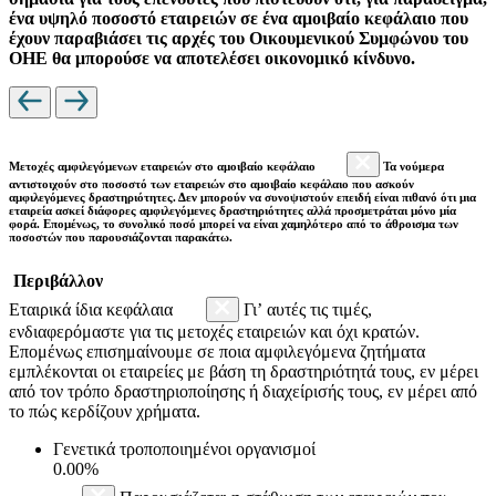
ένα υψηλό ποσοστό εταιρειών σε ένα αμοιβαίο κεφάλαιο που
έχουν παραβιάσει τις αρχές του Οικουμενικού Συμφώνου του
ΟΗΕ θα μπορούσε να αποτελέσει οικονομικό κίνδυνο.
Μετοχές αμφιλεγόμενων εταιρειών στο αμοιβαίο κεφάλαιο
Τα νούμερα
αντιστοιχούν στο ποσοστό των εταιρειών στο αμοιβαίο κεφάλαιο που ασκούν
αμφιλεγόμενες δραστηριότητες. Δεν μπορούν να συνοψιστούν επειδή είναι πιθανό ότι μια
εταιρεία ασκεί διάφορες αμφιλεγόμενες δραστηριότητες αλλά προσμετράται μόνο μία
φορά. Επομένως, το συνολικό ποσό μπορεί να είναι χαμηλότερο από το άθροισμα των
ποσοστών που παρουσιάζονται παρακάτω.
Περιβάλλον
Εταιρικά ίδια κεφάλαια
Γι’ αυτές τις τιμές,
ενδιαφερόμαστε για τις μετοχές εταιρειών και όχι κρατών.
Επομένως επισημαίνουμε σε ποια αμφιλεγόμενα ζητήματα
εμπλέκονται οι εταιρείες με βάση τη δραστηριότητά τους, εν μέρει
από τον τρόπο δραστηριοποίησης ή διαχείρισής τους, εν μέρει από
το πώς κερδίζουν χρήματα.
Γενετικά τροποποιημένοι οργανισμοί
0.00%