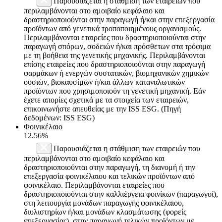
Παρουσιάζεται η στάθμιση των εταιρειών που
περιλαμβάνονται στο αμοιβαίο κεφάλαιο και
δραστηριοποιούνται στην παραγωγή ή/και στην επεξεργασία
προϊόντων από γενετικά τροποποιημένους οργανισμούς.
Περιλαμβάνονται εταιρείες που δραστηριοποιούνται στην
παραγωγή σπόρων, σοδειών ή/και πρόσθετων στα τρόφιμα
με τη βοήθεια της γενετικής μηχανικής. Περιλαμβάνονται
επίσης εταιρείες που δραστηριοποιούνται στην παραγωγή
φαρμάκων ή ενεργών συστατικών, βιομηχανικών χημικών
ουσιών, βιοκαυσίμων ή/και άλλων καταναλωτικών
προϊόντων που χρησιμοποιούν τη γενετική μηχανική. Εάν
έχετε απορίες σχετικά με τα στοιχεία των εταιρειών,
επικοινωνήστε απευθείας με την ISS ESG. (Πηγή
δεδομένων: ISS ESG)
Φοινικέλαιο
12.56%
Παρουσιάζεται η στάθμιση των εταιρειών που
περιλαμβάνονται στο αμοιβαίο κεφάλαιο και
δραστηριοποιούνται στην παραγωγή, τη διανομή ή την
επεξεργασία φοινικέλαιου και τελικών προϊόντων από
φοινικέλαιο. Περιλαμβάνονται εταιρείες που
δραστηριοποιούνται στην καλλιέργεια φοινίκων (παραγωγοί),
στη λειτουργία μονάδων παραγωγής φοινικέλαιου,
διυλιστηρίων ή/και μονάδων κλασμάτωσης (φορείς
επεξεργασίας), στην παραγωγή τελικών προϊόντων με