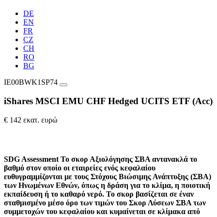
DE
EN
FR
CZ
CH
RO
BG
IE00BWK1SP74
iShares MSCI EMU CHF Hedged UCITS ETF (Acc)
€ 142 εκατ. ευρώ
SDG Assessment
Το σκορ Αξιολόγησης ΣΒΑ αντανακλά το
βαθμό στον οποίο οι εταιρείες ενός κεφαλαίου
ευθυγραμμίζονται με τους Στόχους Βιώσιμης Ανάπτυξης (ΣΒΑ)
των Ηνωμένων Εθνών, όπως η δράση για το κλίμα, η ποιοτική
εκπαίδευση ή το καθαρό νερό. Το σκορ βασίζεται σε έναν
σταθμισμένο μέσο όρο των τιμών του Σκορ Λύσεων ΣΒΑ των
συμμετοχών του κεφαλαίου και κυμαίνεται σε κλίμακα από