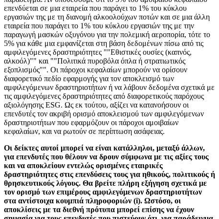
επενδύεται σε μια εταιρεία που παράγει το 1% του κύκλου
εργασιών της με τη διανομή αλκοολούχων ποτών και σε μια άλλη
εταιρεία που παράγει το 1% του κύκλου εργασιών της με την
παραγωγή μασκών οξυγόνου για την πολεμική αεροπορία, τότε το
5% για κάθε μια εμφανίζεται στη βάση δεδομένων πίσω από τις
αμφιλεγόμενες δραστηριότητες ""Εθιστικές ουσίες (καπνός,
αλκοόλ)"" και ""Πολιτικά πυροβόλα όπλα ή στρατιωτικός
εξοπλισμός"". Οι πάροχοι κεφαλαίων μπορούν να ορίσουν
διαφορετικό πεδίο εφαρμογής για τον αποκλεισμό των
αμφιλεγόμενων δραστηριοτήτων ή να λάβουν δεδομένα σχετικά με
τις αμφιλεγόμενες δραστηριότητες από διαφορετικούς παρόχους
αξιολόγησης ESG. Ως εκ τούτου, αξίζει να κατανοήσουν οι
επενδυτές τον ακριβή ορισμό αποκλεισμού των αμφιλεγόμενων
δραστηριοτήτων που εφαρμόζουν οι πάροχοι αμοιβαίων
κεφαλαίων, και να ρωτούν σε περίπτωση ασάφειας.
Οι δείκτες αυτοί μπορεί να είναι κατάλληλοι, μεταξύ άλλων,
για επενδυτές που θέλουν να δρουν σύμφωνα με τις αξίες τους
και να αποκλείουν εντελώς ορισμένες εταιρικές
δραστηριότητες στις επενδύσεις τους για ηθικούς, πολιτικούς ή
θρησκευτικούς λόγους. Θα βρείτε πλήρη εξήγηση σχετικά με
τον ορισμό των επιμέρους αμφιλεγόμενων δραστηριοτήτων
στα αντίστοιχα κουμπιά πληροφοριών (i). Ωστόσο, οι
αποκλίσεις με τα διεθνή πρότυπα μπορεί επίσης να έχουν
σημασία για τους επενδυτές που πιστεύουν ότι, για παράδειγμα,