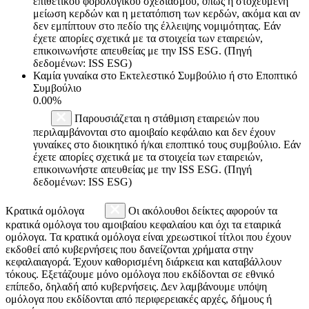
επιθετικού φορολογικού σχεδιασμού, όπως η στοχευμένη
μείωση κερδών και η μετατόπιση των κερδών, ακόμα και αν
δεν εμπίπτουν στο πεδίο της έλλειψης νομιμότητας. Εάν
έχετε απορίες σχετικά με τα στοιχεία των εταιρειών,
επικοινωνήστε απευθείας με την ISS ESG. (Πηγή
δεδομένων: ISS ESG)
Καμία γυναίκα στο Εκτελεστικό Συμβούλιο ή στο Εποπτικό
Συμβούλιο
0.00%
Παρουσιάζεται η στάθμιση εταιρειών που
περιλαμβάνονται στο αμοιβαίο κεφάλαιο και δεν έχουν
γυναίκες στο διοικητικό ή/και εποπτικό τους συμβούλιο. Εάν
έχετε απορίες σχετικά με τα στοιχεία των εταιρειών,
επικοινωνήστε απευθείας με την ISS ESG. (Πηγή
δεδομένων: ISS ESG)
Κρατικά ομόλογα
Οι ακόλουθοι δείκτες αφορούν τα
κρατικά ομόλογα του αμοιβαίου κεφαλαίου και όχι τα εταιρικά
ομόλογα. Τα κρατικά ομόλογα είναι χρεωστικοί τίτλοι που έχουν
εκδοθεί από κυβερνήσεις που δανείζονται χρήματα στην
κεφαλαιαγορά. Έχουν καθορισμένη διάρκεια και καταβάλλουν
τόκους. Εξετάζουμε μόνο ομόλογα που εκδίδονται σε εθνικό
επίπεδο, δηλαδή από κυβερνήσεις. Δεν λαμβάνουμε υπόψη
ομόλογα που εκδίδονται από περιφερειακές αρχές, δήμους ή