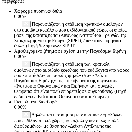
περιφέρειες.
Χώρες με πυρηνικά όπλα
0.00%
Παρουσιάζεται η στάθμιση κρατικών ομολόγων
στο αμοιβαίο κεφάλαιο που εκδίδονται από χώρες οι οποίες,
βάσει της κατάταξης του Διεθνούς Ινστιτούτου Ερευνών της
Στοκχόλμης για την Ειρήνη (SIPRI), διαθέτουν πυρηνικά
όπλα. (Πηγή δεδομένων: SIPRI)
Αμφιλεγόμενο ζήτημα σε σχέση με την Παγκόσμια Ειρήνη
0.00%
Παρουσιάζεται η στάθμιση των κρατικών
ομολόγων στο αμοιβαίο κεφάλαιο που εκδίδονται από χώρες
που κατατάσσονται «πολύ χαμηλά» στον «Δείκτη
Παγκόσμιας Ειρήνης» της μη κυβερνητικής οργάνωσης
«Ινστιτούτο Οικονομικών και Ειρήνης» και, συνεπώς,
θεωρείται ότι είναι πολύ επιρρεπείς σε συγκρούσεις. (Πηγή
δεδομένων: Ινστιτούτο Οικονομικών και Ειρήνης)
Εκτιμώμενη διαφθορά
0.00%
Δηλώνεται η στάθμιση των κρατικών ομολόγων
που εκδίδονται από χώρες που αξιολογούνται ως «πολύ
διεφθαρμένες» με βάση τον «Δείκτη Αντίληψης της
Διαφθοράς» (CPI) της μη κρατικής οργάνωσης