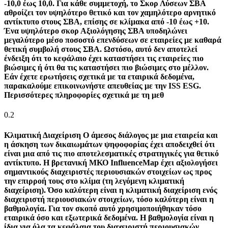
-10,0 έως 10,0. Για κάθε συμμετοχή, το Σκορ Λύσεων ΣΒΑ
αθροίζει τον υψηλότερο θετικό και τον χαμηλότερο αρνητικό
αντίκτυπο στους ΣΒΑ, επίσης σε κλίμακα από -10 έως +10.
Ένα υψηλότερο σκορ Αξιολόγησης ΣΒΑ υποδηλώνει
μεγαλύτερο μέσο ποσοστό επενδύσεων σε εταιρείες με καθαρά
θετική συμβολή στους ΣΒΑ. Ωστόσο, αυτό δεν αποτελεί
ένδειξη ότι το κεφάλαιο έχει καταστήσει τις εταιρείες πιο
βιώσιμες ή ότι θα τις καταστήσει πιο βιώσιμες στο μέλλον.
Εάν έχετε ερωτήσεις σχετικά με τα εταιρικά δεδομένα,
παρακαλούμε επικοινωνήστε απευθείας με την ISS ESG.
Περισσότερες πληροφορίες σχετικά με τη μεθ
0.2
Κλιματική Διαχείριση
Ο άμεσος διάλογος με μια εταιρεία και
η άσκηση των δικαιωμάτων ψηφοφορίας έχει αποδειχθεί ότι
είναι μια από τις πιο αποτελεσματικές στρατηγικές για θετικό
αντίκτυπο. Η βρετανική ΜΚΟ InfluenceMap έχει αξιολογήσει
σημαντικούς διαχειριστές περιουσιακών στοιχείων ως προς
την επιρροή τους στο κλίμα (τη λεγόμενη κλιματική
διαχείριση). Όσο καλύτερη είναι η κλιματική διαχείριση ενός
διαχειριστή περιουσιακών στοιχείων, τόσο καλύτερη είναι η
βαθμολογία. Για τον σκοπό αυτό χρησιμοποιήθηκαν τόσο
εταιρικά όσο και εξωτερικά δεδομένα. Η βαθμολογία είναι η
ίδια για όλα τα κεφάλαια του διαχειριστή περιουσιακών