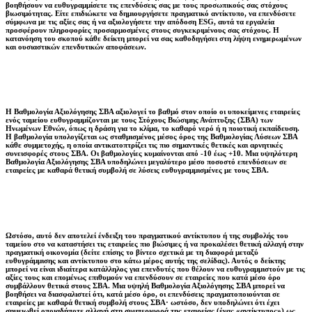
βοηθήσουν να ευθυγραμμίσετε τις επενδύσεις σας με τους προσωπικούς σας στόχους
βιωσιμότητας. Είτε επιδιώκετε να δημιουργήσετε πραγματικό αντίκτυπο, να επενδύσετε
σύμφωνα με τις αξίες σας ή να αξιολογήσετε την απόδοση ESG, αυτά τα εργαλεία
προσφέρουν πληροφορίες προσαρμοσμένες στους συγκεκριμένους σας στόχους. Η
κατανόηση του σκοπού κάθε δείκτη μπορεί να σας καθοδηγήσει στη λήψη ενημερωμένων
και ουσιαστικών επενδυτικών αποφάσεων.
Η Βαθμολογία Αξιολόγησης ΣΒΑ αξιολογεί το βαθμό στον οποίο οι υποκείμενες εταιρείες
ενός ταμείου ευθυγραμμίζονται με τους Στόχους Βιώσιμης Ανάπτυξης (ΣΒΑ) των
Ηνωμένων Εθνών, όπως η δράση για το κλίμα, το καθαρό νερό ή η ποιοτική εκπαίδευση.
Η βαθμολογία υπολογίζεται ως σταθμισμένος μέσος όρος της Βαθμολογίας Λύσεων ΣΒΑ
κάθε συμμετοχής, η οποία αντικατοπτρίζει τις πιο σημαντικές θετικές και αρνητικές
συνεισφορές στους ΣΒΑ. Οι βαθμολογίες κυμαίνονται από -10 έως +10. Μια υψηλότερη
Βαθμολογία Αξιολόγησης ΣΒΑ υποδηλώνει μεγαλύτερο μέσο ποσοστό επενδύσεων σε
εταιρείες με καθαρά θετική συμβολή σε λύσεις ευθυγραμμισμένες με τους ΣΒΑ.
Ωστόσο, αυτό δεν αποτελεί ένδειξη του πραγματικού αντίκτυπου ή της συμβολής του
ταμείου στο να καταστήσει τις εταιρείες πιο βιώσιμες ή να προκαλέσει θετική αλλαγή στην
πραγματική οικονομία (δείτε επίσης το βίντεο σχετικά με τη διαφορά μεταξύ
ευθυγράμμισης και αντίκτυπου στο κάτω μέρος αυτής της σελίδας). Αυτός ο δείκτης
μπορεί να είναι ιδιαίτερα κατάλληλος για επενδυτές που θέλουν να ευθυγραμμιστούν με τις
αξίες τους και επομένως επιθυμούν να επενδύσουν σε εταιρείες που κατά μέσο όρο
συμβάλλουν θετικά στους ΣΒΑ. Μια υψηλή Βαθμολογία Αξιολόγησης ΣΒΑ μπορεί να
βοηθήσει να διασφαλιστεί ότι, κατά μέσο όρο, οι επενδύσεις πραγματοποιούνται σε
εταιρείες με καθαρά θετική συμβολή στους ΣΒΑ· ωστόσο, δεν υποδηλώνει ότι έχει
σημειωθεί οποιαδήποτε αλλαγή στη συμπεριφορά της εταιρείας (ένας «αντίκτυπος») ως