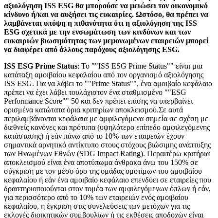
αξιολόγηση ISS ESG θα μπορούσε να μειώσει τον οικονομικό
κίνδυνο ή/και να αυξήσει τις ευκαιρίες. Ωστόσο, θα πρέπει να
λαμβάνεται υπόψη η πιθανότητα ότι η αξιολόγηση της ISS
ESG σχετικά με την ενσωμάτωση των κινδύνων και των
ευκαιριών βιωσιμότητας των μεμονωμένων εταιρειών μπορεί
να διαφέρει από άλλους παρόχους αξιολόγησης ESG.
ISS ESG Prime Status
: Το ""ISS ESG Prime Status"" είναι μια
κατάταξη αμοιβαίου κεφαλαίου από τον οργανισμό αξιολόγησης
ISS ESG. Για να λάβει το ""Prime Status"", ένα αμοιβαίο κεφάλαιο
πρέπει να έχει λάβει τουλάχιστον ένα σταθμισμένο ""ESG
Performance Score"" 50 και δεν πρέπει επίσης να υπερβαίνει
ορισμένα κατώτατα όρια κριτηρίων αποκλεισμού.Σε αυτά
περιλαμβάνονται κεφάλαια με αμφιλεγόμενα σημεία σε σχέση με
διεθνείς κανόνες και πρότυπα (υψηλότερο επίπεδο αμφιλεγόμενης
κατάστασης) ή εάν πάνω από το 10% των εταιρειών έχουν
σημαντικά αρνητικό αντίκτυπο στους στόχους βιώσιμης ανάπτυξης
των Ηνωμένων Εθνών (SDG Impact Rating). Περαιτέρω κριτήρια
αποκλεισμού είναι ένα αποτύπωμα άνθρακα άνω του 150% σε
σύγκριση με τον μέσο όρο της ομάδας ομοτίμων του αμοιβαίου
κεφαλαίου ή εάν ένα αμοιβαίο κεφάλαιο επενδύει σε εταιρείες που
δραστηριοποιούνται στον τομέα των αμφιλεγόμενων όπλων ή εάν,
για περισσότερο από το 10% των εταιρειών ενός αμοιβαίου
κεφαλαίου, η έγκριση στις συνελεύσεις των μετόχων για τις
εκλογές διοικητικών συμβουλίων ή τις εκθέσεις αποδοχών είναι