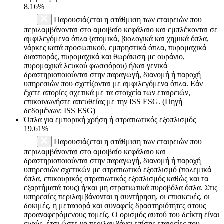
8.16%
Παρουσιάζεται η στάθμιση των εταιρειών που
περιλαμβάνονται στο αμοιβαίο κεφάλαιο και εμπλέκονται σε
αμφιλεγόμενα όπλα (ατομικά, βιολογικά και χημικά όπλα,
νάρκες κατά προσωπικού, εμπρηστικά όπλα, πυρομαχικά
διασποράς, πυρομαχικά και θωράκιση με ουράνιο,
πυρομαχικά λευκού φωσφόρου) ή/και γενικά
δραστηριοποιούνται στην παραγωγή, διανομή ή παροχή
υπηρεσιών που σχετίζονται με αμφιλεγόμενα όπλα. Εάν
έχετε απορίες σχετικά με τα στοιχεία των εταιρειών,
επικοινωνήστε απευθείας με την ISS ESG. (Πηγή
δεδομένων: ISS ESG)
Όπλα για εμπορική χρήση ή στρατιωτικός εξοπλισμός
19.61%
Παρουσιάζεται η στάθμιση των εταιρειών που
περιλαμβάνονται στο αμοιβαίο κεφάλαιο και
δραστηριοποιούνται στην παραγωγή, διανομή ή παροχή
υπηρεσιών σχετικών με στρατιωτικό εξοπλισμό (πολεμικά
όπλα, επικουρικός στρατιωτικός εξοπλισμός καθώς και τα
εξαρτήματά τους) ή/και μη στρατιωτικά πυροβόλα όπλα. Στις
υπηρεσίες περιλαμβάνονται η συντήρηση, οι επισκευές, οι
δοκιμές, η μεταφορά και συναφείς δραστηριότητες στους
προαναφερόμενους τομείς. Ο ορισμός αυτού του δείκτη είναι
ευρύς, έτσι ώστε να περιλαμβάνει επίσης εταιρείες που