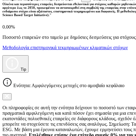
Ολοένα και περισσότερες εταιρείες δεσμεύονται εθελοντικά για στόχους καθαρών μηδενικών
αργότερο έως το 2050, προκειμένου να ανταποκριθεί στη συμβολή της εταιρείας στην επίτ
ενδιάμεσοι στόχοι είναι αξιόπιστοι, επιστημονικά τεκμηριωμένοι και διαφανείς. Η μεθοδολ
Science Based Target Initiative)."
0.00%
Ποσοστό εταιρειών στο ταμείο με δημόσιες δεσμεύσεις για στόχου
Μεθοδολογία επιστημονικά τεκμηριωμένων κλιματικών στόχων
Tip
Ενότητα: Αμφιλεγόμενες μετοχές στο αμοιβαίο κεφάλαιο
Οι πληροφορίες σε αυτή την ενότητα δείχνουν το ποσοστό των εται
πραγματικά αμφιλεγόμενη και κατά πόσον έχει σημασία για μια επεν
εκατοντάδες πολυεθνικές εταιρείες σε διάφορους κλάδους, σχεδόν ό
μπορείτε να στοχεύσετε τις επενδύσεις σας αναλόγως. Σημείωση: Τ
ESG. Με βάση μια έρευνα καταναλωτών, έχουμε ερμηνεύσει τους πε
πιο αυστηρά.
Επιλέχθηκε επίσης ένα επίπεδο ανοχής 0% για τον 