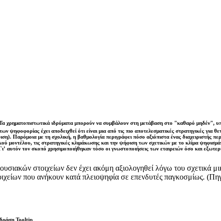
Τα χρηματοπιστωτικά ιδρύματα μπορούν να συμβάλουν στη μετάβαση στο "καθαρό μηδέν", υποσ
των ψηφοφορίας έχει αποδειχθεί ότι είναι μια από τις πιο αποτελεσματικές στρατηγικές για 
ιση). Παρόμοια με τη σχολική, η βαθμολογία περιγράφει πόσο αξιόπιστα ένας διαχειριστής περ
ικού μοντέλου, τις στρατηγικές κλιμάκωσης και την ψήφιση των σχετικών με το κλίμα ψηφισμά
Γι’ αυτόν τον σκοπό χρησιμοποιήθηκαν τόσο οι γνωστοποιήσεις των εταιρειών όσο και εξωτ
ριουσιακών στοιχείων δεν έχει ακόμη αξιολογηθεί λόγω του σχετικά μ
τοιχείων που ανήκουν κατά πλειοψηφία σε επενδυτές παγκοσμίως. (Π
δράση Tooltip