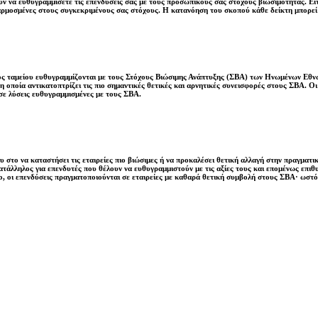
 να ευθυγραμμίσετε τις επενδύσεις σας με τους προσωπικούς σας στόχους βιωσιμότητας. Είτ
αρμοσμένες στους συγκεκριμένους σας στόχους. Η κατανόηση του σκοπού κάθε δείκτη μπορε
νός ταμείου ευθυγραμμίζονται με τους Στόχους Βιώσιμης Ανάπτυξης (ΣΒΑ) των Ηνωμένων Εθνώ
 οποία αντικατοπτρίζει τις πιο σημαντικές θετικές και αρνητικές συνεισφορές στους ΣΒΑ. 
σε λύσεις ευθυγραμμισμένες με τους ΣΒΑ.
 στο να καταστήσει τις εταιρείες πιο βιώσιμες ή να προκαλέσει θετική αλλαγή στην πραγματικ
 κατάλληλος για επενδυτές που θέλουν να ευθυγραμμιστούν με τις αξίες τους και επομένως επ
, οι επενδύσεις πραγματοποιούνται σε εταιρείες με καθαρά θετική συμβολή στους ΣΒΑ· ωστό