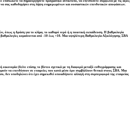
ε επιδιώκετε να δημιουργήσετε πραγματικό αντίκτυπο, να επενδύσετε σύμφωνα με τις αξίες
ί να σας καθοδηγήσει στη λήψη ενημερωμένων και ουσιαστικών επενδυτικών αποφάσεων.
ν, όπως η δράση για το κλίμα, το καθαρό νερό ή η ποιοτική εκπαίδευση. Η βαθμολογία
Οι βαθμολογίες κυμαίνονται από -10 έως +10. Μια υψηλότερη Βαθμολογία Αξιολόγησης ΣΒΑ
ή οικονομία (δείτε επίσης το βίντεο σχετικά με τη διαφορά μεταξύ ευθυγράμμισης και
ιθυμούν να επενδύσουν σε εταιρείες που κατά μέσο όρο συμβάλλουν θετικά στους ΣΒΑ. Μια
σο, δεν υποδηλώνει ότι έχει σημειωθεί οποιαδήποτε αλλαγή στη συμπεριφορά της εταιρείας