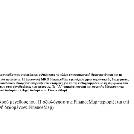
τηρίζοντας εταιρείες με φιλική προς το κλίμα επιχειρηματική δραστηριότητα και με
θετικό αντίκτυπο. Η βρετανική ΜΚΟ FinanceMap έχει αξιολογήσει σημαντικούς διαχειριστές
ιουσιακών στοιχείων επηρεάζει τις εταιρείες για να τις ευθυγραμμίσει με τη συμφωνία του
των στις συνεδριάσεις των μετόχων. Το "Α" σημαίνει ισχυρή και συνεπής δέσμευση για
ερικά δεδομένα. (Πηγή δεδομένων: FinanceMap)
ικρού μεγέθους του. Η αξιολόγηση της FinanceMap περιορίζεται επί
ηγή δεδομένων: FinanceMap)