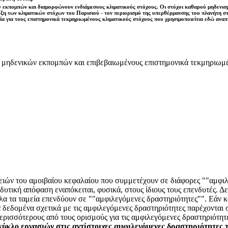
 εκπομπών και διαμορφώνουν ενδιάμεσους κλιματικούς στόχους. Οι στόχοι καθαρού μηδενισμο
ευξη των κλιματικών στόχων του Παρισιού - τον περιορισμό της υπερθέρμανσης του πλανήτη 
ογία για τους επιστημονικά τεκμηριωμένους κλιματικούς στόχους που χρησιμοποιείται εδώ ανα
ς μηδενικών εκπομπών και επιβεβαιωμένους επιστημονικά τεκμηριωμέ
ρειών του αμοιβαίου κεφαλαίου που συμμετέχουν σε διάφορες ""αμφιλ
δυτική απόφαση εναπόκειται, φυσικά, στους ίδιους τους επενδυτές. Δ
λα τα ταμεία επενδύουν σε ""αμφιλεγόμενες δραστηριότητες"". Εάν κάπ
α δεδομένα σχετικά με τις αμφιλεγόμενες δραστηριότητες παρέχονται
ρισσότερους από τους ορισμούς για τις αμφιλεγόμενες δραστηριότη
κύκλο εργασιών στις αντίστοιχες αμφιλεγόμενες δραστηριότητες 