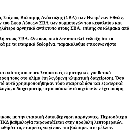
τους Στόχους Βιώσιμης Ανάπτυξης (ΣΒΑ) των Ηνωμένων Εθνών,
μών του Σκορ Λύσεων ΣΒΑ των συμμετοχών του κεφαλαίου και
μηλότερο αρνητικό αντίκτυπο στους ΣΒΑ, επίσης σε κλίμακα από
 στους ΣΒΑ. Ωστόσο, αυτό δεν αποτελεί ένδειξη ότι το
ετικά με τα εταιρικά δεδομένα, παρακαλούμε επικοινωνήστε
ια από τις πιο αποτελεσματικές στρατηγικές για θετικό
ροή τους στο κλίμα (τη λεγόμενη κλιματική διαχείριση). Όσο
κοπό αυτό χρησιμοποιήθηκαν τόσο εταιρικά όσο και εξωτερικά
λογία, ο διαχειριστής περιουσιακών στοιχείων δεν έχει ακόμη
τικούς με την εταιρική διακυβέρνηση παράγοντες. Περισσότερα
η ΠΚΔ βαθμολογία παρουσιάζεται στην προβολή λεπτομερειών.
 ωθήσει τις εταιρείες να γίνουν πιο βιώσιμες στο μέλλον.