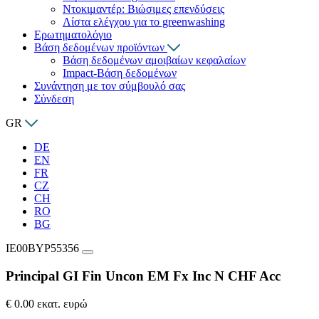
Ντοκιμαντέρ: Βιώσιμες επενδύσεις
Λίστα ελέγχου για το greenwashing
Ερωτηματολόγιο
Βάση δεδομένων προϊόντων
Βάση δεδομένων αμοιβαίων κεφαλαίων
Impact-Βάση δεδομένων
Συνάντηση με τον σύμβουλό σας
Σύνδεση
GR
DE
EN
FR
CZ
CH
RO
BG
IE00BYP55356
Principal GI Fin Uncon EM Fx Inc N CHF Acc
€ 0.00 εκατ. ευρώ