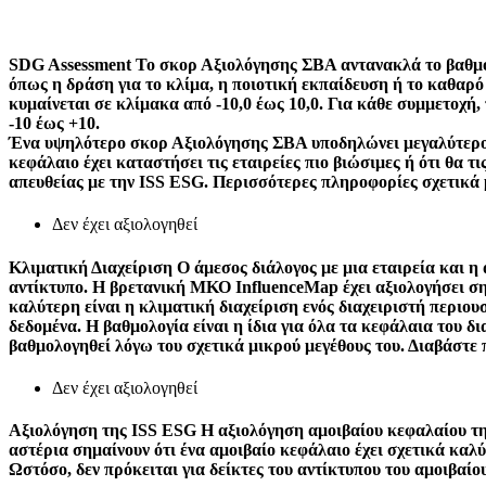
SDG Assessment
Το σκορ Αξιολόγησης ΣΒΑ αντανακλά το βαθμό 
όπως η δράση για το κλίμα, η ποιοτική εκπαίδευση ή το καθαρ
κυμαίνεται σε κλίμακα από -10,0 έως 10,0. Για κάθε συμμετοχή
-10 έως +10.
Ένα υψηλότερο σκορ Αξιολόγησης ΣΒΑ υποδηλώνει μεγαλύτερο μ
κεφάλαιο έχει καταστήσει τις εταιρείες πιο βιώσιμες ή ότι θα 
απευθείας με την ISS ESG. Περισσότερες πληροφορίες σχετικά 
Δεν έχει αξιολογηθεί
Κλιματική Διαχείριση
Ο άμεσος διάλογος με μια εταιρεία και η
αντίκτυπο. Η βρετανική ΜΚΟ InfluenceMap έχει αξιολογήσει σημ
καλύτερη είναι η κλιματική διαχείριση ενός διαχειριστή περιο
δεδομένα. Η βαθμολογία είναι η ίδια για όλα τα κεφάλαια του δ
βαθμολογηθεί λόγω του σχετικά μικρού μεγέθους του. Διαβάστε
Δεν έχει αξιολογηθεί
Αξιολόγηση της ISS ESG
Η αξιολόγηση αμοιβαίου κεφαλαίου τη
αστέρια σημαίνουν ότι ένα αμοιβαίο κεφάλαιο έχει σχετικά κα
Ωστόσο, δεν πρόκειται για δείκτες του αντίκτυπου του αμοιβαίου 