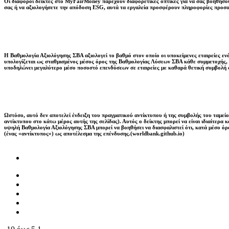
Οι διάφοροι δείκτες στο MyFairMoney παρέχουν διαφορετικές οπτικές για να σας βοηθήσουν
σας ή να αξιολογήσετε την απόδοση ESG, αυτά τα εργαλεία προσφέρουν πληροφορίες προσ
Η Βαθμολογία Αξιολόγησης ΣΒΑ αξιολογεί το βαθμό στον οποίο οι υποκείμενες εταιρείες ε
υπολογίζεται ως σταθμισμένος μέσος όρος της Βαθμολογίας Λύσεων ΣΒΑ κάθε συμμετοχής, η
υποδηλώνει μεγαλύτερο μέσο ποσοστό επενδύσεων σε εταιρείες με καθαρά θετική συμβολή 
Ωστόσο, αυτό δεν αποτελεί ένδειξη του πραγματικού αντίκτυπου ή της συμβολής του ταμείου
αντίκτυπου στο κάτω μέρος αυτής της σελίδας). Αυτός ο δείκτης μπορεί να είναι ιδιαίτερα
υψηλή Βαθμολογία Αξιολόγησης ΣΒΑ μπορεί να βοηθήσει να διασφαλιστεί ότι, κατά μέσο όρο
(ένας «αντίκτυπος») ως αποτέλεσμα της επένδυσης.(worldbank.github.io)