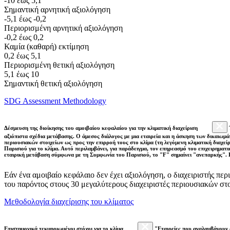
-10 έως 5,1
Σημαντική αρνητική αξιολόγηση
-5,1 έως -0,2
Περιορισμένη αρνητική αξιολόγηση
-0,2 έως 0,2
Καμία (καθαρή) εκτίμηση
0,2 έως 5,1
Περιορισμένη θετική αξιολόγηση
5,1 έως 10
Σημαντική θετική αξιολόγηση
SDG Assessment Methodology
Δέσμευση της διοίκησης του αμοιβαίου κεφαλαίου για την κλιματική διαχείριση
αξιόπιστα σχέδια μετάβασης. Ο άμεσος διάλογος με μια εταιρεία και η άσκηση των δικαιωμά
περιουσιακών στοιχείων ως προς την επιρροή τους στο κλίμα (τη λεγόμενη κλιματική διαχείρ
Παρισιού για το κλίμα. Αυτό περιλαμβάνει, για παράδειγμα, τον επηρεασμό του επιχειρηματ
εταιρική μετάβαση σύμφωνα με τη Συμφωνία του Παρισιού, το "F" σημαίνει "ανεπαρκής". 
Εάν ένα αμοιβαίο κεφάλαιο δεν έχει αξιολόγηση, ο διαχειριστής πε
του παρόντος στους 30 μεγαλύτερους διαχειριστές περιουσιακών σ
Μεθοδολογία διαχείρισης του κλίματος
Επιστημονικά τεκμηριωμένοι στόχοι για το κλίμα
"Εταιρείες που αναλαμβάνουν 