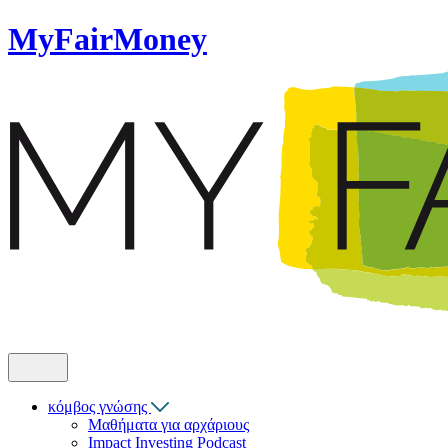
MyFairMoney
κόμβος γνώσης
Μαθήματα για αρχάριους
Impact Investing Podcast