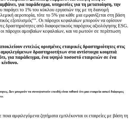
μβάνει, για παράδειγμα, υπηρεσίες για τη μεταποίηση, την
ου παράγει το 1% του κύκλου εργασιών της με τη διανομή
εμική αεροπορία, τότε το 5% για κάθε μια εμφανίζεται στη βάση
ωτικός εξοπλισμός"". Οι πάροχοι κεφαλαίων μπορούν να ορίσουν
νες δραστηριότητες από διαφορετικούς παρόχους αξιολόγησης ESG.
 οι πάροχοι αμοιβαίων κεφαλαίων, και να ρωτούν σε περίπτωση
α αποκλείουν εντελώς ορισμένες εταιρικές δραστηριότητες στις
υς αμφιλεγόμενων δραστηριοτήτων στα αντίστοιχα κουμπιά
ότι, για παράδειγμα, ένα υψηλό ποσοστό εταιρειών σε ένα
 κίνδυνο.
τες. Δεν μπορούν να συνοψιστούν επειδή είναι πιθανό ότι μια εταιρεία ασκεί διάφορες
τω.
σε ποια αμφιλεγόμενα ζητήματα εμπλέκονται οι εταιρείες με βάση τη