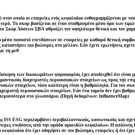
στον οποίο οι εταιρείες ενός κεφαλαίου ευθυγραμμίζονται με 
ό νερό. Το σκορ βασίζεται σε έναν σταθμισμένο μέσο όρο των τι
, το Σκορ Λύσεων ΣΒΑ αθροίζει τον υψηλότερο θετικό και τον χα
έσο ποσοστό επενδύσεων σε εταιρείες με καθαρά θετική συμβολή
τις καταστήσει πιο βιώσιμες στο μέλλον. Εάν έχετε ερωτήσεις σχ
με τη μεθ
 άσκηση των δικαιωμάτων ψηφοφορίας έχει αποδειχθεί ότι είναι μ
αντικούς διαχειριστές περιουσιακών στοιχείων ως προς την επιρ
υσιακών στοιχείων, τόσο καλύτερη είναι η βαθμολογία. Για τον σ
ιαχειριστή περιουσιακών στοιχείων. Εάν ένα ταμείο δεν έχει βαθμο
 περισσότερα στο γλωσσάριο. (Πηγή δεδομένων: InfluenceMap)
ς ISS ESG περιλαμβάνει περιβαλλοντικούς, κοινωνικούς και σχε
λύτερες επιδόσεις από την ομάδα ομοειδών κεφαλαίων. Η απόλυτ
κεφαλαίου ότι έχει οδηγήσει σε πιο βιώσιμες εταιρείες ή ότι έχει