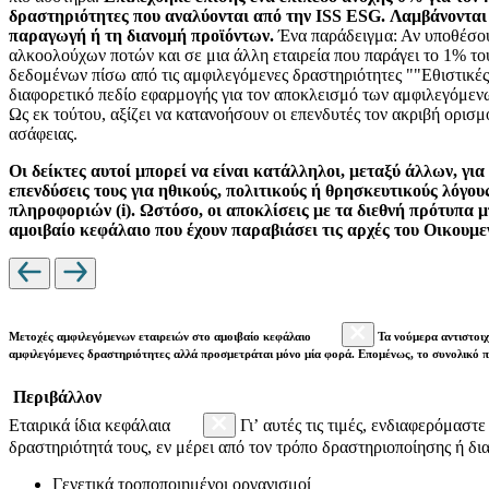
δραστηριότητες που αναλύονται από την ISS ESG. Λαμβάνονται υ
παραγωγή ή τη διανομή προϊόντων.
Ένα παράδειγμα: Αν υποθέσου
αλκοολούχων ποτών και σε μια άλλη εταιρεία που παράγει το 1% το
δεδομένων πίσω από τις αμφιλεγόμενες δραστηριότητες ""Εθιστικές
διαφορετικό πεδίο εφαρμογής για τον αποκλεισμό των αμφιλεγόμεν
Ως εκ τούτου, αξίζει να κατανοήσουν οι επενδυτές τον ακριβή ορ
ασάφειας.
Οι δείκτες αυτοί μπορεί να είναι κατάλληλοι, μεταξύ άλλων, γι
επενδύσεις τους για ηθικούς, πολιτικούς ή θρησκευτικούς λόγο
πληροφοριών (i). Ωστόσο, οι αποκλίσεις με τα διεθνή πρότυπα μ
αμοιβαίο κεφάλαιο που έχουν παραβιάσει τις αρχές του Οικουμ
Μετοχές αμφιλεγόμενων εταιρειών στο αμοιβαίο κεφάλαιο
Τα νούμερα αντιστοιχ
αμφιλεγόμενες δραστηριότητες αλλά προσμετράται μόνο μία φορά. Επομένως, το συνολικό 
Περιβάλλον
Εταιρικά ίδια κεφάλαια
Γι’ αυτές τις τιμές, ενδιαφερόμαστ
δραστηριότητά τους, εν μέρει από τον τρόπο δραστηριοποίησης ή δια
Γενετικά τροποποιημένοι οργανισμοί