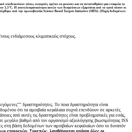
ύ υποδεικνύουν πόσες εκπομπές πρέπει να μειώσει και να αντισταθμίσει μια εταιρεία το
στον 1,5°C. Η αποτελεσματικότητα αυτών των δεσμεύσεων εξαρτάται από το κατά πόσον οι
πτύχθηκε από την πρωτοβουλία Science Based Targets Initiative (SBTi). (Πηγή δεδομένων:
νους ενδιάμεσους κλιματικούς στόχους.
εγόμενες"" δραστηριότητες. Το ποια δραστηριότητα είναι
εδομένου ότι τα αμοιβαία κεφάλαια συχνά επενδύουν σε αρκετές
οιες από αυτές τις δραστηριότητες είναι προβληματικές για εσάς,
 σε μεγάλο βαθμό από τον οργανισμό αξιολόγησης βιωσιμότητας ISS
τες στη βάση δεδομένων των αμοιβαίων κεφαλαίων όσο το δυνατόν
των εταιρειών. Συνεπώς, λαμβάνονται υπόψη όλες οι