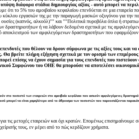
πόψη διάφορα στάδια δημιουργίας αξίας - αυτό μπορεί να περιλα
με ότι το 5% του αμοιβαίου κεφαλαίου επενδύεται σε μια εταιρεία π
υ κύκλου εργασιών της με την παραγωγή μασκών οξυγόνου για την πολ
 ουσίες (καπνός, αλκοόλ)"" και ""Πολιτικά πυροβόλα όπλα ή στρατι
ων δραστηριοτήτων ή να λάβουν δεδομένα σχετικά με τις αμφιλεγόμε
ισμό αποκλεισμού των αμφιλεγόμενων δραστηριοτήτων που εφαρμόζουν
α επενδυτές που θέλουν να δρουν σύμφωνα με τις αξίες τους και ν
υς. Θα βρείτε πλήρη εξήγηση σχετικά με τον ορισμό των επιμέρο
πορεί επίσης να έχουν σημασία για τους επενδυτές που πιστεύουν 
ενικού Συμφώνου του ΟΗΕ θα μπορούσε να αποτελέσει οικονομικό
ούν στο ποσοστό των εταιρειών στο αμοιβαίο κεφάλαιο που ασκούν αμφιλεγόμενες δραστηριότη
ποσό μπορεί να είναι χαμηλότερο από το άθροισμα των ποσοστών που παρουσιάζονται παρακά
ε για τις μετοχές εταιρειών και όχι κρατών. Επομένως επισημαίνουμε 
χείρισής τους, εν μέρει από το πώς κερδίζουν χρήματα.