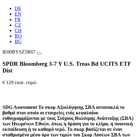
DE
EN
FR
CZ
CH
RO
BG
IE00BYSZ5R67
SPDR Bloomberg 3-7 Y U.S. Treas Bd UCITS ETF
Dist
€ 129 εκατ. ευρώ
SDG Assessment
Το σκορ Αξιολόγησης ΣΒΑ αντανακλά το
βαθμό στον οποίο οι εταιρείες ενός κεφαλαίου
ευθυγραμμίζονται με τους Στόχους Βιώσιμης Ανάπτυξης (ΣΒΑ)
των Ηνωμένων Εθνών, όπως η δράση για το κλίμα, η ποιοτική
εκπαίδευση ή το καθαρό νερό. Το σκορ βασίζεται σε έναν
σταθμισμένο μέσο όρο των τιμών του Σκορ Λύσεων ΣΒΑ των