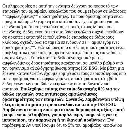
Οι πληροφορίες σε αυτή την ενότητα δείχνουν το ποσοστό των
εταιρειών του αμοιβαίου κεφαλαίου που συμμετέχουν σε διάφορες
""αμφιλεγόμενες"" δραστηριότητες. Το ποια δραστηριότητα είναι
πραγματικά αμφιλεγόμενη και κατά πόσον έχει σημασία για μια
επενδυτική απόφαση εναπόκειται, φυσικά, στους ίδιους τους
επενδυτές. Δεδομένου ότι τα αμοιβαία κεφάλαια συχνά επενδύουν
σε αρκετές εκατοντάδες πολυεθνικές εταιρείες σε διάφορους
κλάδους, σχεδόν όλα τα ταμεία επενδύουν σε ""αμφιλεγόμενες
δραστηριότητες"". Εάν κάποιες από αυτές τις δραστηριότητες είναι
προβληματικές για εσάς, μπορείτε να στοχεύσετε τις επενδύσεις
σας αναλόγως. Σημείωση: Τα δεδομένα σχετικά με τις
αμφιλεγόμενες δραστηριότητες παρέχονται σε μεγάλο βαθμό από
τον οργανισμό αξιολόγησης βιωσιμότητας ISS ESG. Με βάση μια
έρευνα καταναλωτών, έχουμε ερμηνεύσει τους περισσότερους από
τους ορισμούς για τις αμφιλεγόμενες δραστηριότητες στη βάση
δεδομένων των αμοιβαίων κεφαλαίων όσο το δυνατόν πιο
αυστηρά.
Επιλέχθηκε επίσης ένα επίπεδο ανοχής 0% για τον
κύκλο εργασιών στις αντίστοιχες αμφιλεγόμενες
δραστηριότητες των εταιρειών. Συνεπώς, λαμβάνονται υπόψη
όλες οι δραστηριότητες που αναλύονται από την ISS ESG.
Λαμβάνονται υπόψη διάφορα στάδια δημιουργίας αξίας - αυτό
μπορεί να περιλαμβάνει, για παράδειγμα, υπηρεσίες για τη
μεταποίηση, την παραγωγή ή τη διανομή προϊόντων.
Ένα
παράδειγμα: Αν υποθέσουμε ότι το 5% του αμοιβαίου κεφαλαίου