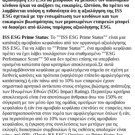
κίνδυνο ή/και να αυξήσει τις ευκαιρίες. Ωστόσο, θα πρέπει να
λαμβάνεται υπόψη η πιθανότητα ότι η αξιολόγηση της ISS
ESG σχετικά με την ενσωμάτωση των κινδύνων και των
ευκαιριών βιωσιμότητας των μεμονωμένων εταιρειών μπορεί
να διαφέρει από άλλους παρόχους αξιολόγησης ESG.
ISS ESG Prime Status
: Το ""ISS ESG Prime Status"" είναι μια
κατάταξη αμοιβαίου κεφαλαίου από τον οργανισμό αξιολόγησης
ISS ESG. Για να λάβει το ""Prime Status"", ένα αμοιβαίο κεφάλαιο
πρέπει να έχει λάβει τουλάχιστον ένα σταθμισμένο ""ESG
Performance Score"" 50 και δεν πρέπει επίσης να υπερβαίνει
ορισμένα κατώτατα όρια κριτηρίων αποκλεισμού.Σε αυτά
περιλαμβάνονται κεφάλαια με αμφιλεγόμενα σημεία σε σχέση με
διεθνείς κανόνες και πρότυπα (υψηλότερο επίπεδο αμφιλεγόμενης
κατάστασης) ή εάν πάνω από το 10% των εταιρειών έχουν
σημαντικά αρνητικό αντίκτυπο στους στόχους βιώσιμης ανάπτυξης
των Ηνωμένων Εθνών (SDG Impact Rating). Περαιτέρω κριτήρια
αποκλεισμού είναι ένα αποτύπωμα άνθρακα άνω του 150% σε
σύγκριση με τον μέσο όρο της ομάδας ομοτίμων του αμοιβαίου
κεφαλαίου ή εάν ένα αμοιβαίο κεφάλαιο επενδύει σε εταιρείες που
δραστηριοποιούνται στον τομέα των αμφιλεγόμενων όπλων ή εάν,
για περισσότερο από το 10% των εταιρειών ενός αμοιβαίου
κεφαλαίου, η έγκριση στις συνελεύσεις των μετόχων για τις
εκλογές διοικητικών συμβουλίων ή τις εκθέσεις αποδοχών είναι
κάτω από 90%. (Πηγή: ISS ESG) Ωστόσο, το Prime Status δεν