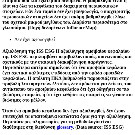
εταιρικά όσο και εξωτερικά δεδομένα. Η βαθμολογία είναι η
ίδια για όλα τα κεφάλαια του διαχειριστή περιουσιακών
στοιχείων. Εάν ένα ταμείο δεν έχει βαθμολογία, ο διαχειριστής
περιουσιακών στοιχείων δεν έχει ακόμη βαθμολογηθεί λόγω
του σχετικά μικρού μεγέθους του. Διαβάστε περισσότερα στο
γλωσσάριο. (Πηγή δεδομένων: InfluenceMap)
Δεν έχει αξιολογηθεί
Αξιολόγηση της ISS ESG
Η αξιολόγηση αμοιβαίου κεφαλαίου
της ISS ESG περιλαμβάνει περιβαλλοντικούς, κοινωνικούς και
σχετικούς με την εταιρική διακυβέρνηση παράγοντες.
Περισσότερα αστέρια σημαίνουν ότι ένα αμοιβαίο κεφάλαιο
έχει σχετικά καλύτερες επιδόσεις από την ομάδα ομοειδών
κεφαλαίων. Η απόλυτη ΠΚΔ βαθμολογία παρουσιάζεται στην
προβολή λεπτομερειών. Ωστόσο, δεν πρόκειται για δείκτες του
αντίκτυπου του αμοιβαίου κεφαλαίου ότι έχει οδηγήσει σε πιο
βιώσιμες εταιρείες ή ότι έχει ωθήσει τις εταιρείες να γίνουν πιο
βιώσιμες στο μέλλον.
Όταν ένα αμοιβαίο κεφάλαιο δεν έχει αξιολογηθεί, δεν έχουν
επιτευχθεί τα απαιτούμενα κατώτατα όρια για την αξιολόγηση.
Περισσότερες πληροφορίες για τη μεθοδολογία είναι
διαθέσιμες στη διεύθυνση
glossary
. (Data source: ISS ESG)