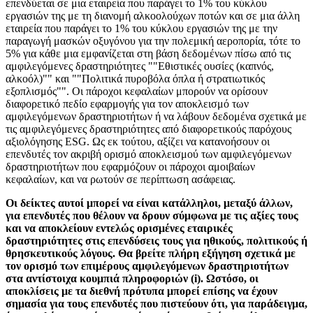
επενδύεται σε μια εταιρεία που παράγει το 1% του κύκλου
εργασιών της με τη διανομή αλκοολούχων ποτών και σε μια άλλη
εταιρεία που παράγει το 1% του κύκλου εργασιών της με την
παραγωγή μασκών οξυγόνου για την πολεμική αεροπορία, τότε το
5% για κάθε μια εμφανίζεται στη βάση δεδομένων πίσω από τις
αμφιλεγόμενες δραστηριότητες ""Εθιστικές ουσίες (καπνός,
αλκοόλ)"" και ""Πολιτικά πυροβόλα όπλα ή στρατιωτικός
εξοπλισμός"". Οι πάροχοι κεφαλαίων μπορούν να ορίσουν
διαφορετικό πεδίο εφαρμογής για τον αποκλεισμό των
αμφιλεγόμενων δραστηριοτήτων ή να λάβουν δεδομένα σχετικά με
τις αμφιλεγόμενες δραστηριότητες από διαφορετικούς παρόχους
αξιολόγησης ESG. Ως εκ τούτου, αξίζει να κατανοήσουν οι
επενδυτές τον ακριβή ορισμό αποκλεισμού των αμφιλεγόμενων
δραστηριοτήτων που εφαρμόζουν οι πάροχοι αμοιβαίων
κεφαλαίων, και να ρωτούν σε περίπτωση ασάφειας.
Οι δείκτες αυτοί μπορεί να είναι κατάλληλοι, μεταξύ άλλων,
για επενδυτές που θέλουν να δρουν σύμφωνα με τις αξίες τους
και να αποκλείουν εντελώς ορισμένες εταιρικές
δραστηριότητες στις επενδύσεις τους για ηθικούς, πολιτικούς ή
θρησκευτικούς λόγους. Θα βρείτε πλήρη εξήγηση σχετικά με
τον ορισμό των επιμέρους αμφιλεγόμενων δραστηριοτήτων
στα αντίστοιχα κουμπιά πληροφοριών (i). Ωστόσο, οι
αποκλίσεις με τα διεθνή πρότυπα μπορεί επίσης να έχουν
σημασία για τους επενδυτές που πιστεύουν ότι, για παράδειγμα,