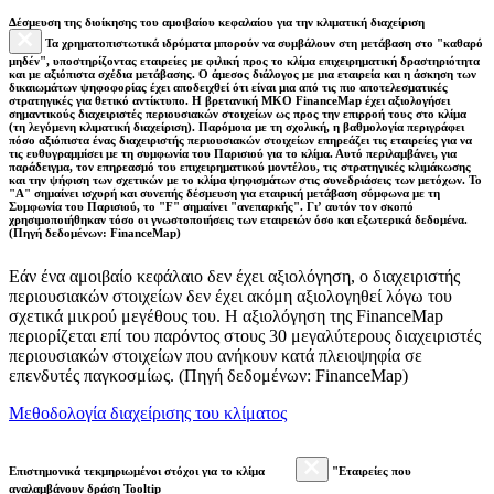
Δέσμευση της διοίκησης του αμοιβαίου κεφαλαίου για την κλιματική διαχείριση
Τα χρηματοπιστωτικά ιδρύματα μπορούν να συμβάλουν στη μετάβαση στο "καθαρό
μηδέν", υποστηρίζοντας εταιρείες με φιλική προς το κλίμα επιχειρηματική δραστηριότητα
και με αξιόπιστα σχέδια μετάβασης. Ο άμεσος διάλογος με μια εταιρεία και η άσκηση των
δικαιωμάτων ψηφοφορίας έχει αποδειχθεί ότι είναι μια από τις πιο αποτελεσματικές
στρατηγικές για θετικό αντίκτυπο. Η βρετανική ΜΚΟ FinanceMap έχει αξιολογήσει
σημαντικούς διαχειριστές περιουσιακών στοιχείων ως προς την επιρροή τους στο κλίμα
(τη λεγόμενη κλιματική διαχείριση). Παρόμοια με τη σχολική, η βαθμολογία περιγράφει
πόσο αξιόπιστα ένας διαχειριστής περιουσιακών στοιχείων επηρεάζει τις εταιρείες για να
τις ευθυγραμμίσει με τη συμφωνία του Παρισιού για το κλίμα. Αυτό περιλαμβάνει, για
παράδειγμα, τον επηρεασμό του επιχειρηματικού μοντέλου, τις στρατηγικές κλιμάκωσης
και την ψήφιση των σχετικών με το κλίμα ψηφισμάτων στις συνεδριάσεις των μετόχων. Το
"Α" σημαίνει ισχυρή και συνεπής δέσμευση για εταιρική μετάβαση σύμφωνα με τη
Συμφωνία του Παρισιού, το "F" σημαίνει "ανεπαρκής". Γι’ αυτόν τον σκοπό
χρησιμοποιήθηκαν τόσο οι γνωστοποιήσεις των εταιρειών όσο και εξωτερικά δεδομένα.
(Πηγή δεδομένων: FinanceMap)
Εάν ένα αμοιβαίο κεφάλαιο δεν έχει αξιολόγηση, ο διαχειριστής
περιουσιακών στοιχείων δεν έχει ακόμη αξιολογηθεί λόγω του
σχετικά μικρού μεγέθους του. Η αξιολόγηση της FinanceMap
περιορίζεται επί του παρόντος στους 30 μεγαλύτερους διαχειριστές
περιουσιακών στοιχείων που ανήκουν κατά πλειοψηφία σε
επενδυτές παγκοσμίως. (Πηγή δεδομένων: FinanceMap)
Μεθοδολογία διαχείρισης του κλίματος
Επιστημονικά τεκμηριωμένοι στόχοι για το κλίμα
"Εταιρείες που
αναλαμβάνουν δράση Tooltip