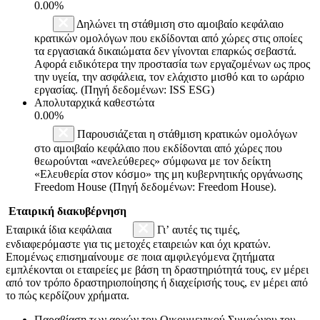
0.00%
Δηλώνει τη στάθμιση στο αμοιβαίο κεφάλαιο
κρατικών ομολόγων που εκδίδονται από χώρες στις οποίες
τα εργασιακά δικαιώματα δεν γίνονται επαρκώς σεβαστά.
Αφορά ειδικότερα την προστασία των εργαζομένων ως προς
την υγεία, την ασφάλεια, τον ελάχιστο μισθό και το ωράριο
εργασίας. (Πηγή δεδομένων: ISS ESG)
Απολυταρχικά καθεστώτα
0.00%
Παρουσιάζεται η στάθμιση κρατικών ομολόγων
στο αμοιβαίο κεφάλαιο που εκδίδονται από χώρες που
θεωρούνται «ανελεύθερες» σύμφωνα με τον δείκτη
«Ελευθερία στον κόσμο» της μη κυβερνητικής οργάνωσης
Freedom House (Πηγή δεδομένων: Freedom House).
Εταιρική διακυβέρνηση
Εταιρικά ίδια κεφάλαια
Γι’ αυτές τις τιμές,
ενδιαφερόμαστε για τις μετοχές εταιρειών και όχι κρατών.
Επομένως επισημαίνουμε σε ποια αμφιλεγόμενα ζητήματα
εμπλέκονται οι εταιρείες με βάση τη δραστηριότητά τους, εν μέρει
από τον τρόπο δραστηριοποίησης ή διαχείρισής τους, εν μέρει από
το πώς κερδίζουν χρήματα.
Παραβίαση των αρχών του Οικουμενικού Συμφώνου του