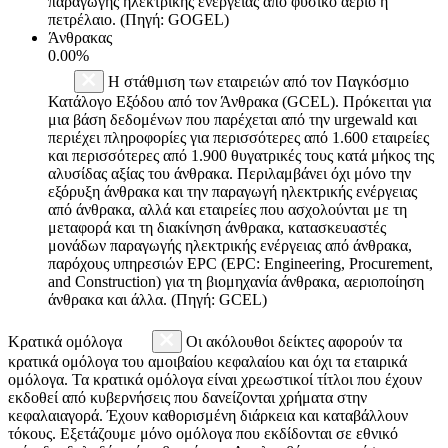
παραγωγής ηλεκτρικής ενέργειας από φυσικό αέριο ή
πετρέλαιο. (Πηγή: GOGEL)
Άνθρακας
0.00%
Η στάθμιση των εταιρειών από τον Παγκόσμιο
Κατάλογο Εξόδου από τον Άνθρακα (GCEL). Πρόκειται για
μια βάση δεδομένων που παρέχεται από την urgewald και
περιέχει πληροφορίες για περισσότερες από 1.600 εταιρείες
και περισσότερες από 1.900 θυγατρικές τους κατά μήκος της
αλυσίδας αξίας του άνθρακα. Περιλαμβάνει όχι μόνο την
εξόρυξη άνθρακα και την παραγωγή ηλεκτρικής ενέργειας
από άνθρακα, αλλά και εταιρείες που ασχολούνται με τη
μεταφορά και τη διακίνηση άνθρακα, κατασκευαστές
μονάδων παραγωγής ηλεκτρικής ενέργειας από άνθρακα,
παρόχους υπηρεσιών EPC (EPC: Engineering, Procurement,
and Construction) για τη βιομηχανία άνθρακα, αεριοποίηση
άνθρακα και άλλα. (Πηγή: GCEL)
Κρατικά ομόλογα
Οι ακόλουθοι δείκτες αφορούν τα
κρατικά ομόλογα του αμοιβαίου κεφαλαίου και όχι τα εταιρικά
ομόλογα. Τα κρατικά ομόλογα είναι χρεωστικοί τίτλοι που έχουν
εκδοθεί από κυβερνήσεις που δανείζονται χρήματα στην
κεφαλαιαγορά. Έχουν καθορισμένη διάρκεια και καταβάλλουν
τόκους. Εξετάζουμε μόνο ομόλογα που εκδίδονται σε εθνικό