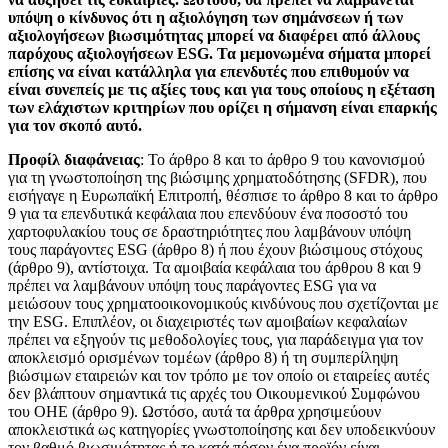
υπόψη ο κίνδυνος ότι η αξιολόγηση των σημάνσεων ή των
αξιολογήσεων βιωσιμότητας μπορεί να διαφέρει από άλλους
παρόχους αξιολογήσεων ESG. Τα μεμονωμένα σήματα μπορεί
επίσης να είναι κατάλληλα για επενδυτές που επιθυμούν να
είναι συνεπείς με τις αξίες τους και για τους οποίους η εξέταση
των ελάχιστων κριτηρίων που ορίζει η σήμανση είναι επαρκής
για τον σκοπό αυτό.
Προφίλ διαφάνειας
: Το άρθρο 8 και το άρθρο 9 του κανονισμού
για τη γνωστοποίηση της βιώσιμης χρηματοδότησης (SFDR), που
εισήγαγε η Ευρωπαϊκή Επιτροπή, θέσπισε το άρθρο 8 και το άρθρο
9 για τα επενδυτικά κεφάλαια που επενδύουν ένα ποσοστό του
χαρτοφυλακίου τους σε δραστηριότητες που λαμβάνουν υπόψη
τους παράγοντες ESG (άρθρο 8) ή που έχουν βιώσιμους στόχους
(άρθρο 9), αντίστοιχα. Τα αμοιβαία κεφάλαια του άρθρου 8 και 9
πρέπει να λαμβάνουν υπόψη τους παράγοντες ESG για να
μειώσουν τους χρηματοοικονομικούς κινδύνους που σχετίζονται με
την ESG. Επιπλέον, οι διαχειριστές των αμοιβαίων κεφαλαίων
πρέπει να εξηγούν τις μεθοδολογίες τους, για παράδειγμα για τον
αποκλεισμό ορισμένων τομέων (άρθρο 8) ή τη συμπερίληψη
βιώσιμων εταιρειών και τον τρόπο με τον οποίο οι εταιρείες αυτές
δεν βλάπτουν σημαντικά τις αρχές του Οικουμενικού Συμφώνου
του ΟΗΕ (άρθρο 9). Ωστόσο, αυτά τα άρθρα χρησιμεύουν
αποκλειστικά ως κατηγορίες γνωστοποίησης και δεν υποδεικνύουν
τον βαθμό βιωσιμότητας ή το κατά πόσον ένα προϊόν είναι