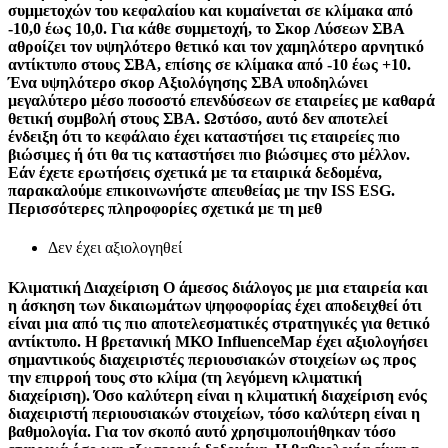
συμμετοχών του κεφαλαίου και κυμαίνεται σε κλίμακα από
-10,0 έως 10,0. Για κάθε συμμετοχή, το Σκορ Λύσεων ΣΒΑ
αθροίζει τον υψηλότερο θετικό και τον χαμηλότερο αρνητικό
αντίκτυπο στους ΣΒΑ, επίσης σε κλίμακα από -10 έως +10.
Ένα υψηλότερο σκορ Αξιολόγησης ΣΒΑ υποδηλώνει
μεγαλύτερο μέσο ποσοστό επενδύσεων σε εταιρείες με καθαρά
θετική συμβολή στους ΣΒΑ. Ωστόσο, αυτό δεν αποτελεί
ένδειξη ότι το κεφάλαιο έχει καταστήσει τις εταιρείες πιο
βιώσιμες ή ότι θα τις καταστήσει πιο βιώσιμες στο μέλλον.
Εάν έχετε ερωτήσεις σχετικά με τα εταιρικά δεδομένα,
παρακαλούμε επικοινωνήστε απευθείας με την ISS ESG.
Περισσότερες πληροφορίες σχετικά με τη μεθ
Δεν έχει αξιολογηθεί
Κλιματική Διαχείριση
Ο άμεσος διάλογος με μια εταιρεία και
η άσκηση των δικαιωμάτων ψηφοφορίας έχει αποδειχθεί ότι
είναι μια από τις πιο αποτελεσματικές στρατηγικές για θετικό
αντίκτυπο. Η βρετανική ΜΚΟ InfluenceMap έχει αξιολογήσει
σημαντικούς διαχειριστές περιουσιακών στοιχείων ως προς
την επιρροή τους στο κλίμα (τη λεγόμενη κλιματική
διαχείριση). Όσο καλύτερη είναι η κλιματική διαχείριση ενός
διαχειριστή περιουσιακών στοιχείων, τόσο καλύτερη είναι η
βαθμολογία. Για τον σκοπό αυτό χρησιμοποιήθηκαν τόσο