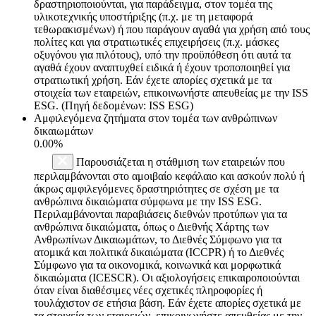
δραστηριοποιούνται, για παράδειγμα, στον τομέα της
υλικοτεχνικής υποστήριξης (π.χ. με τη μεταφορά
τεθωρακισμένων) ή που παράγουν αγαθά για χρήση από τους
πολίτες και για στρατιωτικές επιχειρήσεις (π.χ. μάσκες
οξυγόνου για πιλότους), υπό την προϋπόθεση ότι αυτά τα
αγαθά έχουν αναπτυχθεί ειδικά ή έχουν τροποποιηθεί για
στρατιωτική χρήση. Εάν έχετε απορίες σχετικά με τα
στοιχεία των εταιρειών, επικοινωνήστε απευθείας με την ISS
ESG. (Πηγή δεδομένων: ISS ESG)
Αμφιλεγόμενα ζητήματα στον τομέα των ανθρώπινων
δικαιωμάτων
0.00%
Παρουσιάζεται η στάθμιση των εταιρειών που
περιλαμβάνονται στο αμοιβαίο κεφάλαιο και ασκούν πολύ ή
άκρως αμφιλεγόμενες δραστηριότητες σε σχέση με τα
ανθρώπινα δικαιώματα σύμφωνα με την ISS ESG.
Περιλαμβάνονται παραβιάσεις διεθνών προτύπων για τα
ανθρώπινα δικαιώματα, όπως ο Διεθνής Χάρτης των
Ανθρωπίνων Δικαιωμάτων, το Διεθνές Σύμφωνο για τα
ατομικά και πολιτικά δικαιώματα (ICCPR) ή το Διεθνές
Σύμφωνο για τα οικονομικά, κοινωνικά και μορφωτικά
δικαιώματα (ICESCR). Οι αξιολογήσεις επικαιροποιούνται
όταν είναι διαθέσιμες νέες σχετικές πληροφορίες ή
τουλάχιστον σε ετήσια βάση. Εάν έχετε απορίες σχετικά με
τα στοιχεία των εταιρειών, επικοινωνήστε απευθείας με την