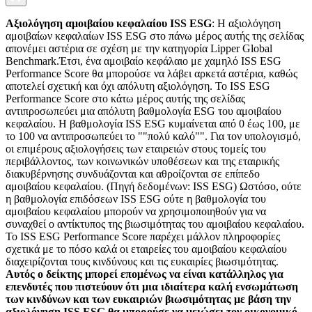
Αξιολόγηση αμοιβαίου κεφαλαίου ISS ESG
: Η αξιολόγηση
αμοιβαίων κεφαλαίων ISS ESG στο πάνω μέρος αυτής της σελίδας
απονέμει αστέρια σε σχέση με την κατηγορία Lipper Global
Benchmark.Έτσι, ένα αμοιβαίο κεφάλαιο με χαμηλό ISS ESG
Performance Score θα μπορούσε να λάβει αρκετά αστέρια, καθώς
αποτελεί σχετική και όχι απόλυτη αξιολόγηση. Το ISS ESG
Performance Score στο κάτω μέρος αυτής της σελίδας
αντιπροσωπεύει μια απόλυτη βαθμολογία ESG του αμοιβαίου
κεφαλαίου. Η βαθμολογία ISS ESG κυμαίνεται από 0 έως 100, με
το 100 να αντιπροσωπεύει το ""πολύ καλό"". Για τον υπολογισμό,
οι επιμέρους αξιολογήσεις των εταιρειών στους τομείς του
περιβάλλοντος, των κοινωνικών υποθέσεων και της εταιρικής
διακυβέρνησης συνδυάζονται και αθροίζονται σε επίπεδο
αμοιβαίου κεφαλαίου. (Πηγή δεδομένων: ISS ESG) Ωστόσο, ούτε
η βαθμολογία επιδόσεων ISS ESG ούτε η βαθμολογία του
αμοιβαίου κεφαλαίου μπορούν να χρησιμοποιηθούν για να
συναχθεί ο αντίκτυπος της βιωσιμότητας του αμοιβαίου κεφαλαίου.
Το ISS ESG Performance Score παρέχει μάλλον πληροφορίες
σχετικά με το πόσο καλά οι εταιρείες του αμοιβαίου κεφαλαίου
διαχειρίζονται τους κινδύνους και τις ευκαιρίες βιωσιμότητας.
Αυτός ο δείκτης μπορεί επομένως να είναι κατάλληλος για
επενδυτές που πιστεύουν ότι μια ιδιαίτερα καλή ενσωμάτωση
των κινδύνων και των ευκαιριών βιωσιμότητας με βάση την
αξιολόγηση ISS ESG θα μπορούσε να μειώσει τον οικονομικό