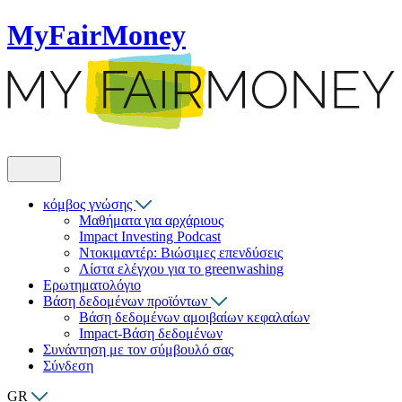
MyFairMoney
κόμβος γνώσης
Μαθήματα για αρχάριους
Impact Investing Podcast
Ντοκιμαντέρ: Βιώσιμες επενδύσεις
Λίστα ελέγχου για το greenwashing
Ερωτηματολόγιο
Βάση δεδομένων προϊόντων
Βάση δεδομένων αμοιβαίων κεφαλαίων
Impact-Βάση δεδομένων
Συνάντηση με τον σύμβουλό σας
Σύνδεση
GR