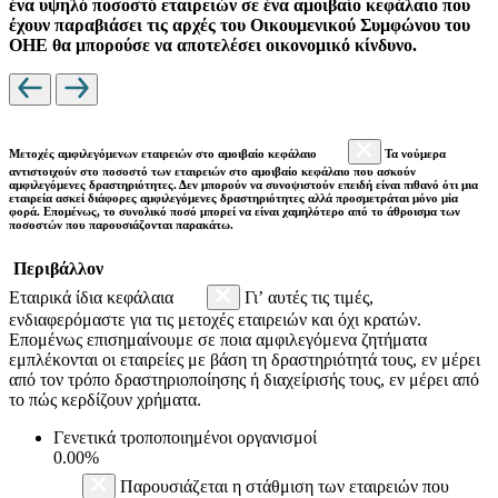
ένα υψηλό ποσοστό εταιρειών σε ένα αμοιβαίο κεφάλαιο που
έχουν παραβιάσει τις αρχές του Οικουμενικού Συμφώνου του
ΟΗΕ θα μπορούσε να αποτελέσει οικονομικό κίνδυνο.
Μετοχές αμφιλεγόμενων εταιρειών στο αμοιβαίο κεφάλαιο
Τα νούμερα
αντιστοιχούν στο ποσοστό των εταιρειών στο αμοιβαίο κεφάλαιο που ασκούν
αμφιλεγόμενες δραστηριότητες. Δεν μπορούν να συνοψιστούν επειδή είναι πιθανό ότι μια
εταιρεία ασκεί διάφορες αμφιλεγόμενες δραστηριότητες αλλά προσμετράται μόνο μία
φορά. Επομένως, το συνολικό ποσό μπορεί να είναι χαμηλότερο από το άθροισμα των
ποσοστών που παρουσιάζονται παρακάτω.
Περιβάλλον
Εταιρικά ίδια κεφάλαια
Γι’ αυτές τις τιμές,
ενδιαφερόμαστε για τις μετοχές εταιρειών και όχι κρατών.
Επομένως επισημαίνουμε σε ποια αμφιλεγόμενα ζητήματα
εμπλέκονται οι εταιρείες με βάση τη δραστηριότητά τους, εν μέρει
από τον τρόπο δραστηριοποίησης ή διαχείρισής τους, εν μέρει από
το πώς κερδίζουν χρήματα.
Γενετικά τροποποιημένοι οργανισμοί
0.00%
Παρουσιάζεται η στάθμιση των εταιρειών που