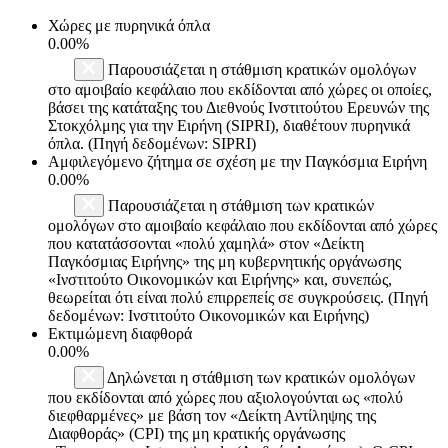
Χώρες με πυρηνικά όπλα
0.00%
Παρουσιάζεται η στάθμιση κρατικών ομολόγων
στο αμοιβαίο κεφάλαιο που εκδίδονται από χώρες οι οποίες,
βάσει της κατάταξης του Διεθνούς Ινστιτούτου Ερευνών της
Στοκχόλμης για την Ειρήνη (SIPRI), διαθέτουν πυρηνικά
όπλα. (Πηγή δεδομένων: SIPRI)
Αμφιλεγόμενο ζήτημα σε σχέση με την Παγκόσμια Ειρήνη
0.00%
Παρουσιάζεται η στάθμιση των κρατικών
ομολόγων στο αμοιβαίο κεφάλαιο που εκδίδονται από χώρες
που κατατάσσονται «πολύ χαμηλά» στον «Δείκτη
Παγκόσμιας Ειρήνης» της μη κυβερνητικής οργάνωσης
«Ινστιτούτο Οικονομικών και Ειρήνης» και, συνεπώς,
θεωρείται ότι είναι πολύ επιρρεπείς σε συγκρούσεις. (Πηγή
δεδομένων: Ινστιτούτο Οικονομικών και Ειρήνης)
Εκτιμώμενη διαφθορά
0.00%
Δηλώνεται η στάθμιση των κρατικών ομολόγων
που εκδίδονται από χώρες που αξιολογούνται ως «πολύ
διεφθαρμένες» με βάση τον «Δείκτη Αντίληψης της
Διαφθοράς» (CPI) της μη κρατικής οργάνωσης