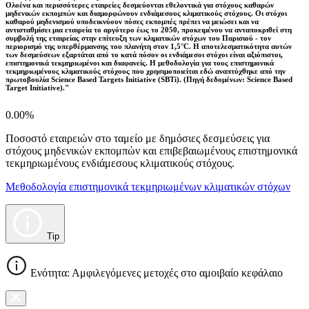
Ολοένα και περισσότερες εταιρείες δεσμεύονται εθελοντικά για στόχους καθαρών
μηδενικών εκπομπών και διαμορφώνουν ενδιάμεσους κλιματικούς στόχους. Οι στόχοι
καθαρού μηδενισμού υποδεικνύουν πόσες εκπομπές πρέπει να μειώσει και να
αντισταθμίσει μια εταιρεία το αργότερο έως το 2050, προκειμένου να ανταποκριθεί στη
συμβολή της εταιρείας στην επίτευξη των κλιματικών στόχων του Παρισιού - τον
περιορισμό της υπερθέρμανσης του πλανήτη στον 1,5°C. Η αποτελεσματικότητα αυτών
των δεσμεύσεων εξαρτάται από το κατά πόσον οι ενδιάμεσοι στόχοι είναι αξιόπιστοι,
επιστημονικά τεκμηριωμένοι και διαφανείς. Η μεθοδολογία για τους επιστημονικά
τεκμηριωμένους κλιματικούς στόχους που χρησιμοποιείται εδώ αναπτύχθηκε από την
πρωτοβουλία Science Based Targets Initiative (SBTi). (Πηγή δεδομένων: Science Based
Target Initiative)."
0.00%
Ποσοστό εταιρειών στο ταμείο με δημόσιες δεσμεύσεις για
στόχους μηδενικών εκπομπών και επιβεβαιωμένους επιστημονικά
τεκμηριωμένους ενδιάμεσους κλιματικούς στόχους.
Μεθοδολογία επιστημονικά τεκμηριωμένων κλιματικών στόχων
Tip
Ενότητα: Αμφιλεγόμενες μετοχές στο αμοιβαίο κεφάλαιο