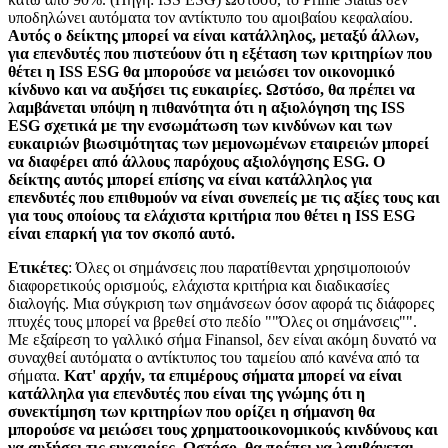
υποδηλώνει αυτόματα τον αντίκτυπο του αμοιβαίου κεφαλαίου.
Αυτός ο δείκτης μπορεί να είναι κατάλληλος, μεταξύ άλλων,
για επενδυτές που πιστεύουν ότι η εξέταση των κριτηρίων που
θέτει η ISS ESG θα μπορούσε να μειώσει τον οικονομικό
κίνδυνο και να αυξήσει τις ευκαιρίες. Ωστόσο, θα πρέπει να
λαμβάνεται υπόψη η πιθανότητα ότι η αξιολόγηση της ISS
ESG σχετικά με την ενσωμάτωση των κινδύνων και των
ευκαιριών βιωσιμότητας των μεμονωμένων εταιρειών μπορεί
να διαφέρει από άλλους παρόχους αξιολόγησης ESG. Ο
δείκτης αυτός μπορεί επίσης να είναι κατάλληλος για
επενδυτές που επιθυμούν να είναι συνεπείς με τις αξίες τους και
για τους οποίους τα ελάχιστα κριτήρια που θέτει η ISS ESG
είναι επαρκή για τον σκοπό αυτό.
Ετικέτες
: Όλες οι σημάνσεις που παρατίθενται χρησιμοποιούν
διαφορετικούς ορισμούς, ελάχιστα κριτήρια και διαδικασίες
διαλογής. Μια σύγκριση των σημάνσεων όσον αφορά τις διάφορες
πτυχές τους μπορεί να βρεθεί στο πεδίο ""Όλες οι σημάνσεις"".
Με εξαίρεση το γαλλικό σήμα Finansol, δεν είναι ακόμη δυνατό να
συναχθεί αυτόματα ο αντίκτυπος του ταμείου από κανένα από τα
σήματα.
Κατ' αρχήν, τα επιμέρους σήματα μπορεί να είναι
κατάλληλα για επενδυτές που είναι της γνώμης ότι η
συνεκτίμηση των κριτηρίων που ορίζει η σήμανση θα
μπορούσε να μειώσει τους χρηματοοικονομικούς κινδύνους και
να αυξήσει τις ευκαιρίες. Ωστόσο, θα πρέπει να λαμβάνεται