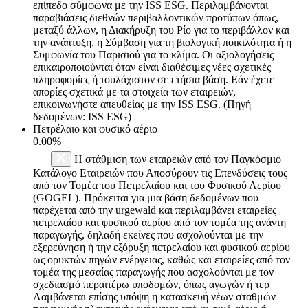
επίπεδο σύμφωνα με την ISS ESG. Περιλαμβάνονται
παραβιάσεις διεθνών περιβαλλοντικών προτύπων όπως,
μεταξύ άλλων, η Διακήρυξη του Ρίο για το περιβάλλον και
την ανάπτυξη, η Σύμβαση για τη βιολογική ποικιλότητα ή η
Συμφωνία του Παρισιού για το κλίμα. Οι αξιολογήσεις
επικαιροποιούνται όταν είναι διαθέσιμες νέες σχετικές
πληροφορίες ή τουλάχιστον σε ετήσια βάση. Εάν έχετε
απορίες σχετικά με τα στοιχεία των εταιρειών,
επικοινωνήστε απευθείας με την ISS ESG. (Πηγή
δεδομένων: ISS ESG)
Πετρέλαιο και φυσικό αέριο
0.00%
Η στάθμιση των εταιρειών από τον Παγκόσμιο
Κατάλογο Εταιρειών που Αποσύρουν τις Επενδύσεις τους
από τον Τομέα του Πετρελαίου και του Φυσικού Αερίου
(GOGEL). Πρόκειται για μια βάση δεδομένων που
παρέχεται από την urgewald και περιλαμβάνει εταιρείες
πετρελαίου και φυσικού αερίου από τον τομέα της ανάντη
παραγωγής, δηλαδή εκείνες που ασχολούνται με την
εξερεύνηση ή την εξόρυξη πετρελαίου και φυσικού αερίου
ως ορυκτών πηγών ενέργειας, καθώς και εταιρείες από τον
τομέα της μεσαίας παραγωγής που ασχολούνται με τον
σχεδιασμό περαιτέρω υποδομών, όπως αγωγών ή τερ
Λαμβάνεται επίσης υπόψη η κατασκευή νέων σταθμών