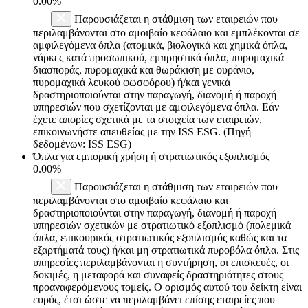
0.00%
Παρουσιάζεται η στάθμιση των εταιρειών που
περιλαμβάνονται στο αμοιβαίο κεφάλαιο και εμπλέκονται σε
αμφιλεγόμενα όπλα (ατομικά, βιολογικά και χημικά όπλα,
νάρκες κατά προσωπικού, εμπρηστικά όπλα, πυρομαχικά
διασποράς, πυρομαχικά και θωράκιση με ουράνιο,
πυρομαχικά λευκού φωσφόρου) ή/και γενικά
δραστηριοποιούνται στην παραγωγή, διανομή ή παροχή
υπηρεσιών που σχετίζονται με αμφιλεγόμενα όπλα. Εάν
έχετε απορίες σχετικά με τα στοιχεία των εταιρειών,
επικοινωνήστε απευθείας με την ISS ESG. (Πηγή
δεδομένων: ISS ESG)
Όπλα για εμπορική χρήση ή στρατιωτικός εξοπλισμός
0.00%
Παρουσιάζεται η στάθμιση των εταιρειών που
περιλαμβάνονται στο αμοιβαίο κεφάλαιο και
δραστηριοποιούνται στην παραγωγή, διανομή ή παροχή
υπηρεσιών σχετικών με στρατιωτικό εξοπλισμό (πολεμικά
όπλα, επικουρικός στρατιωτικός εξοπλισμός καθώς και τα
εξαρτήματά τους) ή/και μη στρατιωτικά πυροβόλα όπλα. Στις
υπηρεσίες περιλαμβάνονται η συντήρηση, οι επισκευές, οι
δοκιμές, η μεταφορά και συναφείς δραστηριότητες στους
προαναφερόμενους τομείς. Ο ορισμός αυτού του δείκτη είναι
ευρύς, έτσι ώστε να περιλαμβάνει επίσης εταιρείες που