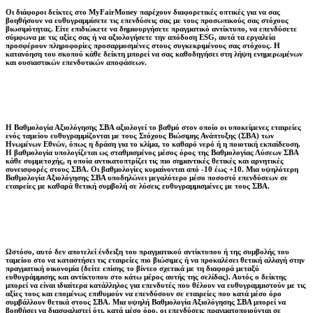
Οι διάφοροι δείκτες στο MyFairMoney παρέχουν διαφορετικές οπτικές για να σας
βοηθήσουν να ευθυγραμμίσετε τις επενδύσεις σας με τους προσωπικούς σας στόχους
βιωσιμότητας. Είτε επιδιώκετε να δημιουργήσετε πραγματικό αντίκτυπο, να επενδύσετε
σύμφωνα με τις αξίες σας ή να αξιολογήσετε την απόδοση ESG, αυτά τα εργαλεία
προσφέρουν πληροφορίες προσαρμοσμένες στους συγκεκριμένους σας στόχους. Η
κατανόηση του σκοπού κάθε δείκτη μπορεί να σας καθοδηγήσει στη λήψη ενημερωμένων
και ουσιαστικών επενδυτικών αποφάσεων.
Η Βαθμολογία Αξιολόγησης ΣΒΑ αξιολογεί το βαθμό στον οποίο οι υποκείμενες εταιρείες
ενός ταμείου ευθυγραμμίζονται με τους Στόχους Βιώσιμης Ανάπτυξης (ΣΒΑ) των
Ηνωμένων Εθνών, όπως η δράση για το κλίμα, το καθαρό νερό ή η ποιοτική εκπαίδευση.
Η βαθμολογία υπολογίζεται ως σταθμισμένος μέσος όρος της Βαθμολογίας Λύσεων ΣΒΑ
κάθε συμμετοχής, η οποία αντικατοπτρίζει τις πιο σημαντικές θετικές και αρνητικές
συνεισφορές στους ΣΒΑ. Οι βαθμολογίες κυμαίνονται από -10 έως +10. Μια υψηλότερη
Βαθμολογία Αξιολόγησης ΣΒΑ υποδηλώνει μεγαλύτερο μέσο ποσοστό επενδύσεων σε
εταιρείες με καθαρά θετική συμβολή σε λύσεις ευθυγραμμισμένες με τους ΣΒΑ.
Ωστόσο, αυτό δεν αποτελεί ένδειξη του πραγματικού αντίκτυπου ή της συμβολής του
ταμείου στο να καταστήσει τις εταιρείες πιο βιώσιμες ή να προκαλέσει θετική αλλαγή στην
πραγματική οικονομία (δείτε επίσης το βίντεο σχετικά με τη διαφορά μεταξύ
ευθυγράμμισης και αντίκτυπου στο κάτω μέρος αυτής της σελίδας). Αυτός ο δείκτης
μπορεί να είναι ιδιαίτερα κατάλληλος για επενδυτές που θέλουν να ευθυγραμμιστούν με τις
αξίες τους και επομένως επιθυμούν να επενδύσουν σε εταιρείες που κατά μέσο όρο
συμβάλλουν θετικά στους ΣΒΑ. Μια υψηλή Βαθμολογία Αξιολόγησης ΣΒΑ μπορεί να
βοηθήσει να διασφαλιστεί ότι, κατά μέσο όρο, οι επενδύσεις πραγματοποιούνται σε