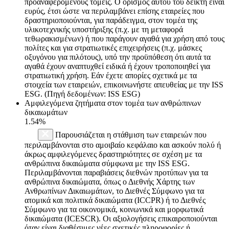
προαναφερόμενους τομείς. Ο ορισμός αυτού του δείκτη είναι
ευρύς, έτσι ώστε να περιλαμβάνει επίσης εταιρείες που
δραστηριοποιούνται, για παράδειγμα, στον τομέα της
υλικοτεχνικής υποστήριξης (π.χ. με τη μεταφορά
τεθωρακισμένων) ή που παράγουν αγαθά για χρήση από τους
πολίτες και για στρατιωτικές επιχειρήσεις (π.χ. μάσκες
οξυγόνου για πιλότους), υπό την προϋπόθεση ότι αυτά τα
αγαθά έχουν αναπτυχθεί ειδικά ή έχουν τροποποιηθεί για
στρατιωτική χρήση. Εάν έχετε απορίες σχετικά με τα
στοιχεία των εταιρειών, επικοινωνήστε απευθείας με την ISS
ESG. (Πηγή δεδομένων: ISS ESG)
Αμφιλεγόμενα ζητήματα στον τομέα των ανθρώπινων
δικαιωμάτων
1.54%
Παρουσιάζεται η στάθμιση των εταιρειών που
περιλαμβάνονται στο αμοιβαίο κεφάλαιο και ασκούν πολύ ή
άκρως αμφιλεγόμενες δραστηριότητες σε σχέση με τα
ανθρώπινα δικαιώματα σύμφωνα με την ISS ESG.
Περιλαμβάνονται παραβιάσεις διεθνών προτύπων για τα
ανθρώπινα δικαιώματα, όπως ο Διεθνής Χάρτης των
Ανθρωπίνων Δικαιωμάτων, το Διεθνές Σύμφωνο για τα
ατομικά και πολιτικά δικαιώματα (ICCPR) ή το Διεθνές
Σύμφωνο για τα οικονομικά, κοινωνικά και μορφωτικά
δικαιώματα (ICESCR). Οι αξιολογήσεις επικαιροποιούνται
όταν είναι διαθέσιμες νέες σχετικές πληροφορίες ή