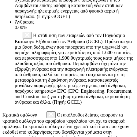
Λαμβάνεται επίσης υπόψη η κατασκευή νέων σταθμών
παραγωγής ηλεκτρικής ενέργειας από φυσικό αέριο ή
πετρέλαιο. (Πηγή: GOGEL)
Άνθρακας
0.00%
Η στάθμιση των εταιρειών από τον Παγκόσμιο
Κατάλογο Εξόδου από τον Άνθρακα (GCEL). Πρόκειται για
μια βάση δεδομένων που παρέχεται από την urgewald και
περιέχει πληροφορίες για περισσότερες από 1.600 εταιρείες
και περισσότερες από 1.900 θυγατρικές τους κατά μήκος της
αλυσίδας αξίας του άνθρακα. Περιλαμβάνει όχι μόνο την
εξόρυξη άνθρακα και την παραγωγή ηλεκτρικής ενέργειας
από άνθρακα, αλλά και εταιρείες που ασχολούνται με τη
μεταφορά και τη διακίνηση άνθρακα, κατασκευαστές
μονάδων παραγωγής ηλεκτρικής ενέργειας από άνθρακα,
παρόχους υπηρεσιών EPC (EPC: Engineering, Procurement,
and Construction) για τη βιομηχανία άνθρακα, αεριοποίηση
άνθρακα και άλλα. (Πηγή: GCEL)
Κρατικά ομόλογα
Οι ακόλουθοι δείκτες αφορούν τα
κρατικά ομόλογα του αμοιβαίου κεφαλαίου και όχι τα εταιρικά
ομόλογα. Τα κρατικά ομόλογα είναι χρεωστικοί τίτλοι που έχουν
εκδοθεί από κυβερνήσεις που δανείζονται χρήματα στην