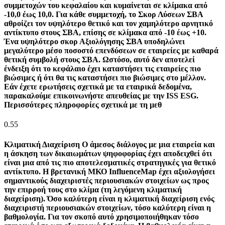
συμμετοχών του κεφαλαίου και κυμαίνεται σε κλίμακα από
-10,0 έως 10,0. Για κάθε συμμετοχή, το Σκορ Λύσεων ΣΒΑ
αθροίζει τον υψηλότερο θετικό και τον χαμηλότερο αρνητικό
αντίκτυπο στους ΣΒΑ, επίσης σε κλίμακα από -10 έως +10.
Ένα υψηλότερο σκορ Αξιολόγησης ΣΒΑ υποδηλώνει
μεγαλύτερο μέσο ποσοστό επενδύσεων σε εταιρείες με καθαρά
θετική συμβολή στους ΣΒΑ. Ωστόσο, αυτό δεν αποτελεί
ένδειξη ότι το κεφάλαιο έχει καταστήσει τις εταιρείες πιο
βιώσιμες ή ότι θα τις καταστήσει πιο βιώσιμες στο μέλλον.
Εάν έχετε ερωτήσεις σχετικά με τα εταιρικά δεδομένα,
παρακαλούμε επικοινωνήστε απευθείας με την ISS ESG.
Περισσότερες πληροφορίες σχετικά με τη μεθ
0.55
Κλιματική Διαχείριση
Ο άμεσος διάλογος με μια εταιρεία και
η άσκηση των δικαιωμάτων ψηφοφορίας έχει αποδειχθεί ότι
είναι μια από τις πιο αποτελεσματικές στρατηγικές για θετικό
αντίκτυπο. Η βρετανική ΜΚΟ InfluenceMap έχει αξιολογήσει
σημαντικούς διαχειριστές περιουσιακών στοιχείων ως προς
την επιρροή τους στο κλίμα (τη λεγόμενη κλιματική
διαχείριση). Όσο καλύτερη είναι η κλιματική διαχείριση ενός
διαχειριστή περιουσιακών στοιχείων, τόσο καλύτερη είναι η
βαθμολογία. Για τον σκοπό αυτό χρησιμοποιήθηκαν τόσο