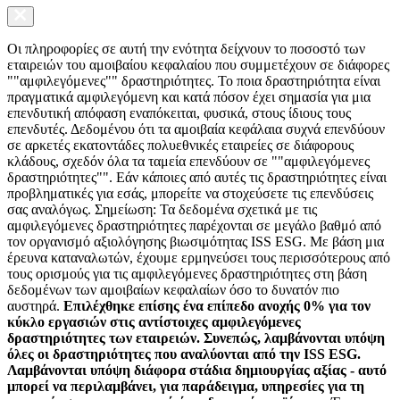
Οι πληροφορίες σε αυτή την ενότητα δείχνουν το ποσοστό των
εταιρειών του αμοιβαίου κεφαλαίου που συμμετέχουν σε διάφορες
""αμφιλεγόμενες"" δραστηριότητες. Το ποια δραστηριότητα είναι
πραγματικά αμφιλεγόμενη και κατά πόσον έχει σημασία για μια
επενδυτική απόφαση εναπόκειται, φυσικά, στους ίδιους τους
επενδυτές. Δεδομένου ότι τα αμοιβαία κεφάλαια συχνά επενδύουν
σε αρκετές εκατοντάδες πολυεθνικές εταιρείες σε διάφορους
κλάδους, σχεδόν όλα τα ταμεία επενδύουν σε ""αμφιλεγόμενες
δραστηριότητες"". Εάν κάποιες από αυτές τις δραστηριότητες είναι
προβληματικές για εσάς, μπορείτε να στοχεύσετε τις επενδύσεις
σας αναλόγως. Σημείωση: Τα δεδομένα σχετικά με τις
αμφιλεγόμενες δραστηριότητες παρέχονται σε μεγάλο βαθμό από
τον οργανισμό αξιολόγησης βιωσιμότητας ISS ESG. Με βάση μια
έρευνα καταναλωτών, έχουμε ερμηνεύσει τους περισσότερους από
τους ορισμούς για τις αμφιλεγόμενες δραστηριότητες στη βάση
δεδομένων των αμοιβαίων κεφαλαίων όσο το δυνατόν πιο
αυστηρά.
Επιλέχθηκε επίσης ένα επίπεδο ανοχής 0% για τον
κύκλο εργασιών στις αντίστοιχες αμφιλεγόμενες
δραστηριότητες των εταιρειών. Συνεπώς, λαμβάνονται υπόψη
όλες οι δραστηριότητες που αναλύονται από την ISS ESG.
Λαμβάνονται υπόψη διάφορα στάδια δημιουργίας αξίας - αυτό
μπορεί να περιλαμβάνει, για παράδειγμα, υπηρεσίες για τη