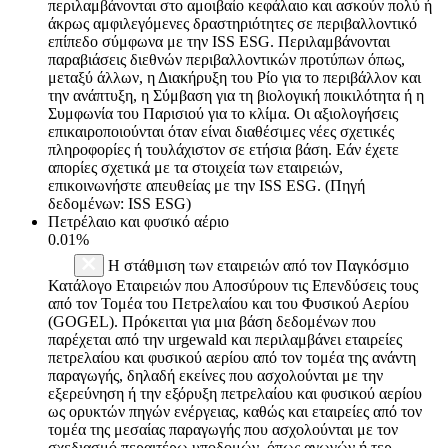
περιλαμβάνονται στο αμοιβαίο κεφάλαιο και ασκούν πολύ ή
άκρως αμφιλεγόμενες δραστηριότητες σε περιβαλλοντικό
επίπεδο σύμφωνα με την ISS ESG. Περιλαμβάνονται
παραβιάσεις διεθνών περιβαλλοντικών προτύπων όπως,
μεταξύ άλλων, η Διακήρυξη του Ρίο για το περιβάλλον και
την ανάπτυξη, η Σύμβαση για τη βιολογική ποικιλότητα ή η
Συμφωνία του Παρισιού για το κλίμα. Οι αξιολογήσεις
επικαιροποιούνται όταν είναι διαθέσιμες νέες σχετικές
πληροφορίες ή τουλάχιστον σε ετήσια βάση. Εάν έχετε
απορίες σχετικά με τα στοιχεία των εταιρειών,
επικοινωνήστε απευθείας με την ISS ESG. (Πηγή
δεδομένων: ISS ESG)
Πετρέλαιο και φυσικό αέριο
0.01%
Η στάθμιση των εταιρειών από τον Παγκόσμιο
Κατάλογο Εταιρειών που Αποσύρουν τις Επενδύσεις τους
από τον Τομέα του Πετρελαίου και του Φυσικού Αερίου
(GOGEL). Πρόκειται για μια βάση δεδομένων που
παρέχεται από την urgewald και περιλαμβάνει εταιρείες
πετρελαίου και φυσικού αερίου από τον τομέα της ανάντη
παραγωγής, δηλαδή εκείνες που ασχολούνται με την
εξερεύνηση ή την εξόρυξη πετρελαίου και φυσικού αερίου
ως ορυκτών πηγών ενέργειας, καθώς και εταιρείες από τον
τομέα της μεσαίας παραγωγής που ασχολούνται με τον
σχεδιασμό περαιτέρω υποδομών, όπως αγωγών ή τερ