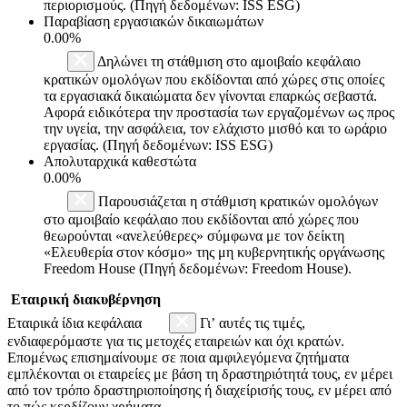
περιορισμούς. (Πηγή δεδομένων: ISS ESG)
Παραβίαση εργασιακών δικαιωμάτων
0.00%
Δηλώνει τη στάθμιση στο αμοιβαίο κεφάλαιο
κρατικών ομολόγων που εκδίδονται από χώρες στις οποίες
τα εργασιακά δικαιώματα δεν γίνονται επαρκώς σεβαστά.
Αφορά ειδικότερα την προστασία των εργαζομένων ως προς
την υγεία, την ασφάλεια, τον ελάχιστο μισθό και το ωράριο
εργασίας. (Πηγή δεδομένων: ISS ESG)
Απολυταρχικά καθεστώτα
0.00%
Παρουσιάζεται η στάθμιση κρατικών ομολόγων
στο αμοιβαίο κεφάλαιο που εκδίδονται από χώρες που
θεωρούνται «ανελεύθερες» σύμφωνα με τον δείκτη
«Ελευθερία στον κόσμο» της μη κυβερνητικής οργάνωσης
Freedom House (Πηγή δεδομένων: Freedom House).
Εταιρική διακυβέρνηση
Εταιρικά ίδια κεφάλαια
Γι’ αυτές τις τιμές,
ενδιαφερόμαστε για τις μετοχές εταιρειών και όχι κρατών.
Επομένως επισημαίνουμε σε ποια αμφιλεγόμενα ζητήματα
εμπλέκονται οι εταιρείες με βάση τη δραστηριότητά τους, εν μέρει
από τον τρόπο δραστηριοποίησης ή διαχείρισής τους, εν μέρει από
το πώς κερδίζουν χρήματα.