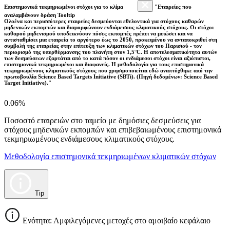
Επιστημονικά τεκμηριωμένοι στόχοι για το κλίμα
"Εταιρείες που
αναλαμβάνουν δράση Tooltip
Ολοένα και περισσότερες εταιρείες δεσμεύονται εθελοντικά για στόχους καθαρών
μηδενικών εκπομπών και διαμορφώνουν ενδιάμεσους κλιματικούς στόχους. Οι στόχοι
καθαρού μηδενισμού υποδεικνύουν πόσες εκπομπές πρέπει να μειώσει και να
αντισταθμίσει μια εταιρεία το αργότερο έως το 2050, προκειμένου να ανταποκριθεί στη
συμβολή της εταιρείας στην επίτευξη των κλιματικών στόχων του Παρισιού - τον
περιορισμό της υπερθέρμανσης του πλανήτη στον 1,5°C. Η αποτελεσματικότητα αυτών
των δεσμεύσεων εξαρτάται από το κατά πόσον οι ενδιάμεσοι στόχοι είναι αξιόπιστοι,
επιστημονικά τεκμηριωμένοι και διαφανείς. Η μεθοδολογία για τους επιστημονικά
τεκμηριωμένους κλιματικούς στόχους που χρησιμοποιείται εδώ αναπτύχθηκε από την
πρωτοβουλία Science Based Targets Initiative (SBTi). (Πηγή δεδομένων: Science Based
Target Initiative)."
0.06%
Ποσοστό εταιρειών στο ταμείο με δημόσιες δεσμεύσεις για
στόχους μηδενικών εκπομπών και επιβεβαιωμένους επιστημονικά
τεκμηριωμένους ενδιάμεσους κλιματικούς στόχους.
Μεθοδολογία επιστημονικά τεκμηριωμένων κλιματικών στόχων
Tip
Ενότητα: Αμφιλεγόμενες μετοχές στο αμοιβαίο κεφάλαιο