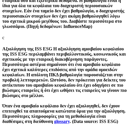
εταιρικά όσο και εξωτερικά δεδομένα. Η βαθμολογία είναι η
ίδια για όλα τα κεφάλαια του διαχειριστή περιουσιακών
στοιχείων. Εάν ένα ταμείο δεν έχει βαθμολογία, ο διαχειριστής
περιουσιακών στοιχείων δεν έχει ακόμη βαθμολογηθεί λόγω
του σχετικά μικρού μεγέθους του. Διαβάστε περισσότερα στο
γλωσσάριο. (Πηγή δεδομένων: InfluenceMap)
c
Αξιολόγηση της ISS ESG
Η αξιολόγηση αμοιβαίου κεφαλαίου
της ISS ESG περιλαμβάνει περιβαλλοντικούς, κοινωνικούς και
σχετικούς με την εταιρική διακυβέρνηση παράγοντες.
Περισσότερα αστέρια σημαίνουν ότι ένα αμοιβαίο κεφάλαιο
έχει σχετικά καλύτερες επιδόσεις από την ομάδα ομοειδών
κεφαλαίων. Η απόλυτη ΠΚΔ βαθμολογία παρουσιάζεται στην
προβολή λεπτομερειών. Ωστόσο, δεν πρόκειται για δείκτες του
αντίκτυπου του αμοιβαίου κεφαλαίου ότι έχει οδηγήσει σε πιο
βιώσιμες εταιρείες ή ότι έχει ωθήσει τις εταιρείες να γίνουν πιο
βιώσιμες στο μέλλον.
Όταν ένα αμοιβαίο κεφάλαιο δεν έχει αξιολογηθεί, δεν έχουν
επιτευχθεί τα απαιτούμενα κατώτατα όρια για την αξιολόγηση.
Περισσότερες πληροφορίες για τη μεθοδολογία είναι
διαθέσιμες στη διεύθυνση
glossary
. (Data source: ISS ESG)