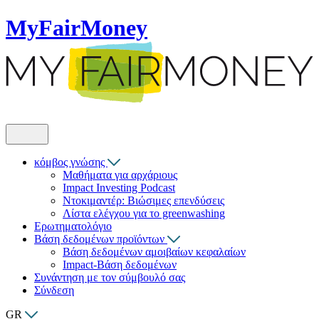
MyFairMoney
κόμβος γνώσης
Μαθήματα για αρχάριους
Impact Investing Podcast
Ντοκιμαντέρ: Βιώσιμες επενδύσεις
Λίστα ελέγχου για το greenwashing
Ερωτηματολόγιο
Βάση δεδομένων προϊόντων
Βάση δεδομένων αμοιβαίων κεφαλαίων
Impact-Βάση δεδομένων
Συνάντηση με τον σύμβουλό σας
Σύνδεση
GR