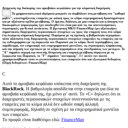
Δέσμευση της διοίκησης του αμοιβαίου κεφαλαίου για την κλιματική διαχείριση
Τα χρηματοπιστωτικά ιδρύματα μπορούν να συμβάλουν στη μετάβαση στο "καθαρό
μηδέν", υποστηρίζοντας εταιρείες με φιλική προς το κλίμα επιχειρηματική δραστηριότητα
και με αξιόπιστα σχέδια μετάβασης. Ο άμεσος διάλογος με μια εταιρεία και η άσκηση των
δικαιωμάτων ψηφοφορίας έχει αποδειχθεί ότι είναι μια από τις πιο αποτελεσματικές
στρατηγικές για θετικό αντίκτυπο. Η βρετανική ΜΚΟ FinanceMap έχει αξιολογήσει
σημαντικούς διαχειριστές περιουσιακών στοιχείων ως προς την επιρροή τους στο κλίμα
(τη λεγόμενη κλιματική διαχείριση). Παρόμοια με τη σχολική, η βαθμολογία περιγράφει
πόσο αξιόπιστα ένας διαχειριστής περιουσιακών στοιχείων επηρεάζει τις εταιρείες για να
τις ευθυγραμμίσει με τη συμφωνία του Παρισιού για το κλίμα. Αυτό περιλαμβάνει, για
παράδειγμα, τον επηρεασμό του επιχειρηματικού μοντέλου, τις στρατηγικές κλιμάκωσης
και την ψήφιση των σχετικών με το κλίμα ψηφισμάτων στις συνεδριάσεις των μετόχων. Το
"Α" σημαίνει ισχυρή και συνεπής δέσμευση για εταιρική μετάβαση σύμφωνα με τη
Συμφωνία του Παρισιού, το "F" σημαίνει "ανεπαρκής". Γι’ αυτόν τον σκοπό
χρησιμοποιήθηκαν τόσο οι γνωστοποιήσεις των εταιρειών όσο και εξωτερικά δεδομένα.
(Πηγή δεδομένων: FinanceMap)
C
Αυτό το αμοιβαίο κεφάλαιο υπόκειται στη διαχείριση της
BlackRock
. Η βαθμολογία αποδίδεται στην εταιρεία για όλα τα
αμοιβαία κεφάλαιά της, όχι μόνο γι’ αυτό. Το «C» δηλώνει ότι οι
διαχειριστές περιουσιακών στοιχείων συνεννοούνται με τις
εταιρείες για το κλίμα αλλά δεν ωθούν σαφή αλλαγή
συμπεριφοράς, δηλαδή σε σχέση με τα επιχειρηματικά μοντέλα
των εταιρειών.
Το προφίλ είναι διαθέσιμο εδώ:
FinanceMap