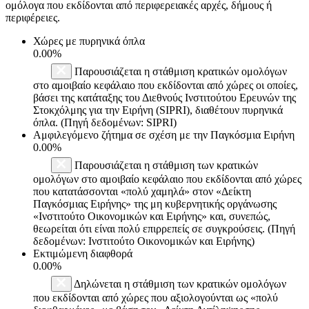
ομόλογα που εκδίδονται από περιφερειακές αρχές, δήμους ή
περιφέρειες.
Χώρες με πυρηνικά όπλα
0.00%
Παρουσιάζεται η στάθμιση κρατικών ομολόγων
στο αμοιβαίο κεφάλαιο που εκδίδονται από χώρες οι οποίες,
βάσει της κατάταξης του Διεθνούς Ινστιτούτου Ερευνών της
Στοκχόλμης για την Ειρήνη (SIPRI), διαθέτουν πυρηνικά
όπλα. (Πηγή δεδομένων: SIPRI)
Αμφιλεγόμενο ζήτημα σε σχέση με την Παγκόσμια Ειρήνη
0.00%
Παρουσιάζεται η στάθμιση των κρατικών
ομολόγων στο αμοιβαίο κεφάλαιο που εκδίδονται από χώρες
που κατατάσσονται «πολύ χαμηλά» στον «Δείκτη
Παγκόσμιας Ειρήνης» της μη κυβερνητικής οργάνωσης
«Ινστιτούτο Οικονομικών και Ειρήνης» και, συνεπώς,
θεωρείται ότι είναι πολύ επιρρεπείς σε συγκρούσεις. (Πηγή
δεδομένων: Ινστιτούτο Οικονομικών και Ειρήνης)
Εκτιμώμενη διαφθορά
0.00%
Δηλώνεται η στάθμιση των κρατικών ομολόγων
που εκδίδονται από χώρες που αξιολογούνται ως «πολύ