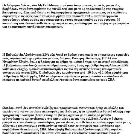
Οι διάφοροι δείκτες στο MyFairMoney παρέχουν διαφορετικές οπτικές για να σας
βοηθήσουν να ευθυγραμμίσετε τις επενδύσεις σας με τους προσωπικούς σας στόχους
βιωσιμότητας. Είτε επιδιώκετε να δημιουργήσετε πραγματικό αντίκτυπο, να επενδύσετε
σύμφωνα με τις αξίες σας ή να αξιολογήσετε την απόδοση ESG, αυτά τα εργαλεία
προσφέρουν πληροφορίες προσαρμοσμένες στους συγκεκριμένους σας στόχους. Η
κατανόηση του σκοπού κάθε δείκτη μπορεί να σας καθοδηγήσει στη λήψη ενημερωμένων
και ουσιαστικών επενδυτικών αποφάσεων.
Η Βαθμολογία Αξιολόγησης ΣΒΑ αξιολογεί το βαθμό στον οποίο οι υποκείμενες εταιρείες
ενός ταμείου ευθυγραμμίζονται με τους Στόχους Βιώσιμης Ανάπτυξης (ΣΒΑ) των
Ηνωμένων Εθνών, όπως η δράση για το κλίμα, το καθαρό νερό ή η ποιοτική εκπαίδευση.
Η βαθμολογία υπολογίζεται ως σταθμισμένος μέσος όρος της Βαθμολογίας Λύσεων ΣΒΑ
κάθε συμμετοχής, η οποία αντικατοπτρίζει τις πιο σημαντικές θετικές και αρνητικές
συνεισφορές στους ΣΒΑ. Οι βαθμολογίες κυμαίνονται από -10 έως +10. Μια υψηλότερη
Βαθμολογία Αξιολόγησης ΣΒΑ υποδηλώνει μεγαλύτερο μέσο ποσοστό επενδύσεων σε
εταιρείες με καθαρά θετική συμβολή σε λύσεις ευθυγραμμισμένες με τους ΣΒΑ.
Ωστόσο, αυτό δεν αποτελεί ένδειξη του πραγματικού αντίκτυπου ή της συμβολής του
ταμείου στο να καταστήσει τις εταιρείες πιο βιώσιμες ή να προκαλέσει θετική αλλαγή στην
πραγματική οικονομία (δείτε επίσης το βίντεο σχετικά με τη διαφορά μεταξύ
ευθυγράμμισης και αντίκτυπου στο κάτω μέρος αυτής της σελίδας). Αυτός ο δείκτης
μπορεί να είναι ιδιαίτερα κατάλληλος για επενδυτές που θέλουν να ευθυγραμμιστούν με τις
αξίες τους και επομένως επιθυμούν να επενδύσουν σε εταιρείες που κατά μέσο όρο
συμβάλλουν θετικά στους ΣΒΑ. Μια υψηλή Βαθμολογία Αξιολόγησης ΣΒΑ μπορεί να
βοηθήσει να διασφαλιστεί ότι, κατά μέσο όρο, οι επενδύσεις πραγματοποιούνται σε