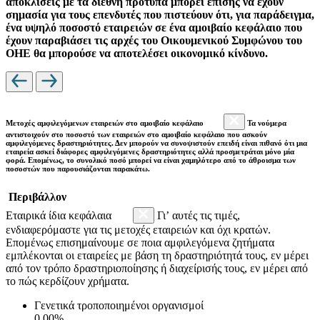
αποκλίσεις με τα διεθνή πρότυπα μπορεί επίσης να έχουν
σημασία για τους επενδυτές που πιστεύουν ότι, για παράδειγμα,
ένα υψηλό ποσοστό εταιρειών σε ένα αμοιβαίο κεφάλαιο που
έχουν παραβιάσει τις αρχές του Οικουμενικού Συμφώνου του
ΟΗΕ θα μπορούσε να αποτελέσει οικονομικό κίνδυνο.
Μετοχές αμφιλεγόμενων εταιρειών στο αμοιβαίο κεφάλαιο
Τα νούμερα
αντιστοιχούν στο ποσοστό των εταιρειών στο αμοιβαίο κεφάλαιο που ασκούν
αμφιλεγόμενες δραστηριότητες. Δεν μπορούν να συνοψιστούν επειδή είναι πιθανό ότι μια
εταιρεία ασκεί διάφορες αμφιλεγόμενες δραστηριότητες αλλά προσμετράται μόνο μία
φορά. Επομένως, το συνολικό ποσό μπορεί να είναι χαμηλότερο από το άθροισμα των
ποσοστών που παρουσιάζονται παρακάτω.
Περιβάλλον
Εταιρικά ίδια κεφάλαια
Γι’ αυτές τις τιμές,
ενδιαφερόμαστε για τις μετοχές εταιρειών και όχι κρατών.
Επομένως επισημαίνουμε σε ποια αμφιλεγόμενα ζητήματα
εμπλέκονται οι εταιρείες με βάση τη δραστηριότητά τους, εν μέρει
από τον τρόπο δραστηριοποίησης ή διαχείρισής τους, εν μέρει από
το πώς κερδίζουν χρήματα.
Γενετικά τροποποιημένοι οργανισμοί
0.00%