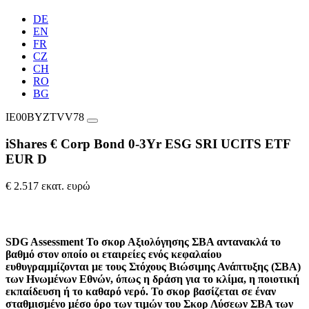
DE
EN
FR
CZ
CH
RO
BG
IE00BYZTVV78
iShares € Corp Bond 0-3Yr ESG SRI UCITS ETF
EUR D
€ 2.517 εκατ. ευρώ
SDG Assessment
Το σκορ Αξιολόγησης ΣΒΑ αντανακλά το
βαθμό στον οποίο οι εταιρείες ενός κεφαλαίου
ευθυγραμμίζονται με τους Στόχους Βιώσιμης Ανάπτυξης (ΣΒΑ)
των Ηνωμένων Εθνών, όπως η δράση για το κλίμα, η ποιοτική
εκπαίδευση ή το καθαρό νερό. Το σκορ βασίζεται σε έναν
σταθμισμένο μέσο όρο των τιμών του Σκορ Λύσεων ΣΒΑ των