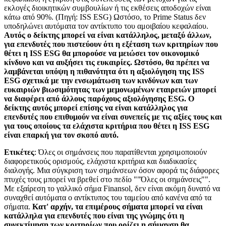
εκλογές διοικητικών συμβουλίων ή τις εκθέσεις αποδοχών είναι
κάτω από 90%. (Πηγή: ISS ESG) Ωστόσο, το Prime Status δεν
υποδηλώνει αυτόματα τον αντίκτυπο του αμοιβαίου κεφαλαίου.
Αυτός ο δείκτης μπορεί να είναι κατάλληλος, μεταξύ άλλων,
για επενδυτές που πιστεύουν ότι η εξέταση των κριτηρίων που
θέτει η ISS ESG θα μπορούσε να μειώσει τον οικονομικό
κίνδυνο και να αυξήσει τις ευκαιρίες. Ωστόσο, θα πρέπει να
λαμβάνεται υπόψη η πιθανότητα ότι η αξιολόγηση της ISS
ESG σχετικά με την ενσωμάτωση των κινδύνων και των
ευκαιριών βιωσιμότητας των μεμονωμένων εταιρειών μπορεί
να διαφέρει από άλλους παρόχους αξιολόγησης ESG. Ο
δείκτης αυτός μπορεί επίσης να είναι κατάλληλος για
επενδυτές που επιθυμούν να είναι συνεπείς με τις αξίες τους και
για τους οποίους τα ελάχιστα κριτήρια που θέτει η ISS ESG
είναι επαρκή για τον σκοπό αυτό.
Ετικέτες
: Όλες οι σημάνσεις που παρατίθενται χρησιμοποιούν
διαφορετικούς ορισμούς, ελάχιστα κριτήρια και διαδικασίες
διαλογής. Μια σύγκριση των σημάνσεων όσον αφορά τις διάφορες
πτυχές τους μπορεί να βρεθεί στο πεδίο ""Όλες οι σημάνσεις"".
Με εξαίρεση το γαλλικό σήμα Finansol, δεν είναι ακόμη δυνατό να
συναχθεί αυτόματα ο αντίκτυπος του ταμείου από κανένα από τα
σήματα.
Κατ' αρχήν, τα επιμέρους σήματα μπορεί να είναι
κατάλληλα για επενδυτές που είναι της γνώμης ότι η
συνεκτίμηση των κριτηρίων που ορίζει η σήμανση θα