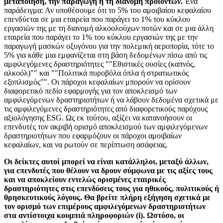
μεταποίηση, την παραγωγή ή τη διανομή προϊόντων.
Ένα
παράδειγμα: Αν υποθέσουμε ότι το 5% του αμοιβαίου κεφαλαίου
επενδύεται σε μια εταιρεία που παράγει το 1% του κύκλου
εργασιών της με τη διανομή αλκοολούχων ποτών και σε μια άλλη
εταιρεία που παράγει το 1% του κύκλου εργασιών της με την
παραγωγή μασκών οξυγόνου για την πολεμική αεροπορία, τότε το
5% για κάθε μια εμφανίζεται στη βάση δεδομένων πίσω από τις
αμφιλεγόμενες δραστηριότητες ""Εθιστικές ουσίες (καπνός,
αλκοόλ)"" και ""Πολιτικά πυροβόλα όπλα ή στρατιωτικός
εξοπλισμός"". Οι πάροχοι κεφαλαίων μπορούν να ορίσουν
διαφορετικό πεδίο εφαρμογής για τον αποκλεισμό των
αμφιλεγόμενων δραστηριοτήτων ή να λάβουν δεδομένα σχετικά με
τις αμφιλεγόμενες δραστηριότητες από διαφορετικούς παρόχους
αξιολόγησης ESG. Ως εκ τούτου, αξίζει να κατανοήσουν οι
επενδυτές τον ακριβή ορισμό αποκλεισμού των αμφιλεγόμενων
δραστηριοτήτων που εφαρμόζουν οι πάροχοι αμοιβαίων
κεφαλαίων, και να ρωτούν σε περίπτωση ασάφειας.
Οι δείκτες αυτοί μπορεί να είναι κατάλληλοι, μεταξύ άλλων,
για επενδυτές που θέλουν να δρουν σύμφωνα με τις αξίες τους
και να αποκλείουν εντελώς ορισμένες εταιρικές
δραστηριότητες στις επενδύσεις τους για ηθικούς, πολιτικούς ή
θρησκευτικούς λόγους. Θα βρείτε πλήρη εξήγηση σχετικά με
τον ορισμό των επιμέρους αμφιλεγόμενων δραστηριοτήτων
στα αντίστοιχα κουμπιά πληροφοριών (i). Ωστόσο, οι