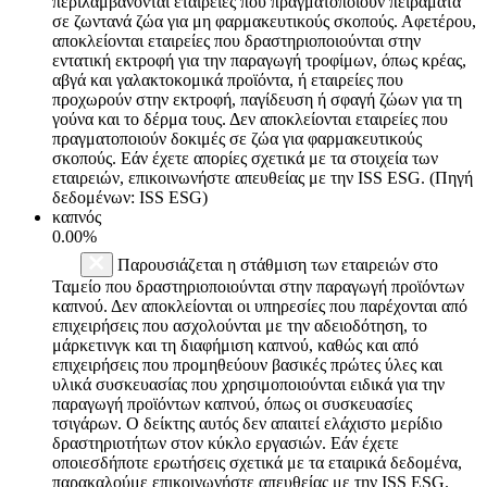
περιλαμβάνονται εταιρείες που πραγματοποιούν πειράματα
σε ζωντανά ζώα για μη φαρμακευτικούς σκοπούς. Αφετέρου,
αποκλείονται εταιρείες που δραστηριοποιούνται στην
εντατική εκτροφή για την παραγωγή τροφίμων, όπως κρέας,
αβγά και γαλακτοκομικά προϊόντα, ή εταιρείες που
προχωρούν στην εκτροφή, παγίδευση ή σφαγή ζώων για τη
γούνα και το δέρμα τους. Δεν αποκλείονται εταιρείες που
πραγματοποιούν δοκιμές σε ζώα για φαρμακευτικούς
σκοπούς. Εάν έχετε απορίες σχετικά με τα στοιχεία των
εταιρειών, επικοινωνήστε απευθείας με την ISS ESG. (Πηγή
δεδομένων: ISS ESG)
καπνός
0.00%
Παρουσιάζεται η στάθμιση των εταιρειών στο
Ταμείο που δραστηριοποιούνται στην παραγωγή προϊόντων
καπνού. Δεν αποκλείονται οι υπηρεσίες που παρέχονται από
επιχειρήσεις που ασχολούνται με την αδειοδότηση, το
μάρκετινγκ και τη διαφήμιση καπνού, καθώς και από
επιχειρήσεις που προμηθεύουν βασικές πρώτες ύλες και
υλικά συσκευασίας που χρησιμοποιούνται ειδικά για την
παραγωγή προϊόντων καπνού, όπως οι συσκευασίες
τσιγάρων. Ο δείκτης αυτός δεν απαιτεί ελάχιστο μερίδιο
δραστηριοτήτων στον κύκλο εργασιών. Εάν έχετε
οποιεσδήποτε ερωτήσεις σχετικά με τα εταιρικά δεδομένα,
παρακαλούμε επικοινωνήστε απευθείας με την ISS ESG.