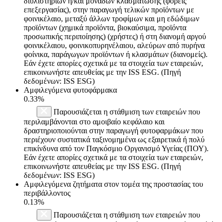
διυλιστηρίων ή/και μονάδων κλασμάτωσης (φορείς
επεξεργασίας), στην παραγωγή τελικών προϊόντων με
φοινικέλαιο, μεταξύ άλλων τροφίμων και μη εδώδιμων
προϊόντων (χημικά προϊόντα, βιοκαύσιμα, προϊόντα
προσωπικής περιποίησης) (χρήστες) ή στη διανομή αργού
φοινικέλαιου, φοινικοπυρηνέλαιου, αλεύρων από πυρήνα
φοίνικα, παράγωγων προϊόντων ή κλασμάτων (διανομείς).
Εάν έχετε απορίες σχετικά με τα στοιχεία των εταιρειών,
επικοινωνήστε απευθείας με την ISS ESG. (Πηγή
δεδομένων: ISS ESG)
Αμφιλεγόμενα φυτοφάρμακα
0.33%
Παρουσιάζεται η στάθμιση των εταιρειών που
περιλαμβάνονται στο αμοιβαίο κεφάλαιο και
δραστηριοποιούνται στην παραγωγή φυτοφαρμάκων που
περιέχουν συστατικά ταξινομημένα ως εξαιρετικά ή πολύ
επικίνδυνα από τον Παγκόσμιο Οργανισμό Υγείας (ΠΟΥ).
Εάν έχετε απορίες σχετικά με τα στοιχεία των εταιρειών,
επικοινωνήστε απευθείας με την ISS ESG. (Πηγή
δεδομένων: ISS ESG)
Αμφιλεγόμενα ζητήματα στον τομέα της προστασίας του
περιβάλλοντος
0.13%
Παρουσιάζεται η στάθμιση των εταιρειών που