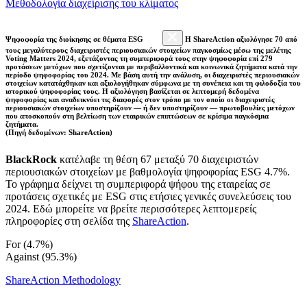
Μεθοδολογία διαχείρισης του κλίματος
Ψηφοφορία της διοίκησης σε θέματα ESG
Η ShareAction αξιολόγησε 70 από
τους μεγαλύτερους διαχειριστές περιουσιακών στοιχείων παγκοσμίως μέσω της μελέτης
Voting Matters 2024, εξετάζοντας τη συμπεριφορά τους στην ψηφοφορία επί 279
προτάσεων μετόχων που σχετίζονται με περιβαλλοντικά και κοινωνικά ζητήματα κατά την
περίοδο ψηφοφορίας του 2024. Με βάση αυτή την ανάλυση, οι διαχειριστές περιουσιακών
στοιχείων κατατάχθηκαν και αξιολογήθηκαν σύμφωνα με τη συνέπεια και τη φιλοδοξία του
ιστορικού ψηφοφορίας τους. Η αξιολόγηση βασίζεται σε λεπτομερή δεδομένα
ψηφοφορίας και αναδεικνύει τις διαφορές στον τρόπο με τον οποίο οι διαχειριστές
περιουσιακών στοιχείων υποστηρίζουν — ή δεν υποστηρίζουν — πρωτοβουλίες μετόχων
που αποσκοπούν στη βελτίωση των εταιρικών επιπτώσεων σε κρίσιμα παγκόσμια
ζητήματα.
(Πηγή δεδομένων: ShareAction)
BlackRock
κατέλαβε τη θέση 67 μεταξύ 70 διαχειριστών
περιουσιακών στοιχείων με βαθμολογία ψηφοφορίας ESG 4.7%.
Το γράφημα δείχνει τη συμπεριφορά ψήφου της εταιρείας σε
προτάσεις σχετικές με ESG στις ετήσιες γενικές συνελεύσεις του
2024. Εδώ μπορείτε να βρείτε περισσότερες λεπτομερείς
πληροφορίες στη σελίδα της
ShareAction
.
For (4.7%)
Against (95.3%)
ShareAction Methodology