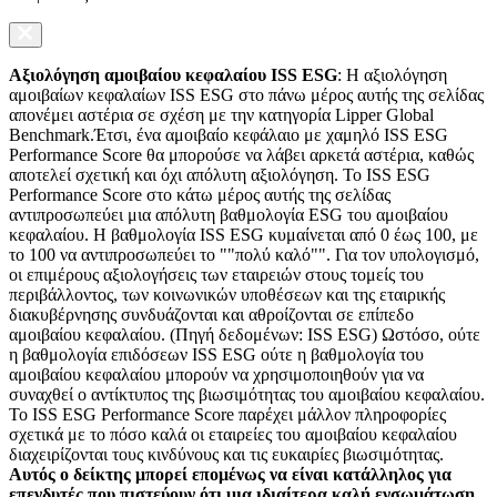
Αξιολόγηση αμοιβαίου κεφαλαίου ISS ESG
: Η αξιολόγηση
αμοιβαίων κεφαλαίων ISS ESG στο πάνω μέρος αυτής της σελίδας
απονέμει αστέρια σε σχέση με την κατηγορία Lipper Global
Benchmark.Έτσι, ένα αμοιβαίο κεφάλαιο με χαμηλό ISS ESG
Performance Score θα μπορούσε να λάβει αρκετά αστέρια, καθώς
αποτελεί σχετική και όχι απόλυτη αξιολόγηση. Το ISS ESG
Performance Score στο κάτω μέρος αυτής της σελίδας
αντιπροσωπεύει μια απόλυτη βαθμολογία ESG του αμοιβαίου
κεφαλαίου. Η βαθμολογία ISS ESG κυμαίνεται από 0 έως 100, με
το 100 να αντιπροσωπεύει το ""πολύ καλό"". Για τον υπολογισμό,
οι επιμέρους αξιολογήσεις των εταιρειών στους τομείς του
περιβάλλοντος, των κοινωνικών υποθέσεων και της εταιρικής
διακυβέρνησης συνδυάζονται και αθροίζονται σε επίπεδο
αμοιβαίου κεφαλαίου. (Πηγή δεδομένων: ISS ESG) Ωστόσο, ούτε
η βαθμολογία επιδόσεων ISS ESG ούτε η βαθμολογία του
αμοιβαίου κεφαλαίου μπορούν να χρησιμοποιηθούν για να
συναχθεί ο αντίκτυπος της βιωσιμότητας του αμοιβαίου κεφαλαίου.
Το ISS ESG Performance Score παρέχει μάλλον πληροφορίες
σχετικά με το πόσο καλά οι εταιρείες του αμοιβαίου κεφαλαίου
διαχειρίζονται τους κινδύνους και τις ευκαιρίες βιωσιμότητας.
Αυτός ο δείκτης μπορεί επομένως να είναι κατάλληλος για
επενδυτές που πιστεύουν ότι μια ιδιαίτερα καλή ενσωμάτωση