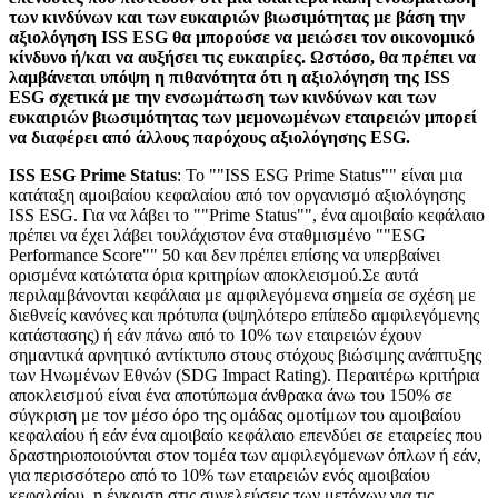
των κινδύνων και των ευκαιριών βιωσιμότητας με βάση την
αξιολόγηση ISS ESG θα μπορούσε να μειώσει τον οικονομικό
κίνδυνο ή/και να αυξήσει τις ευκαιρίες. Ωστόσο, θα πρέπει να
λαμβάνεται υπόψη η πιθανότητα ότι η αξιολόγηση της ISS
ESG σχετικά με την ενσωμάτωση των κινδύνων και των
ευκαιριών βιωσιμότητας των μεμονωμένων εταιρειών μπορεί
να διαφέρει από άλλους παρόχους αξιολόγησης ESG.
ISS ESG Prime Status
: Το ""ISS ESG Prime Status"" είναι μια
κατάταξη αμοιβαίου κεφαλαίου από τον οργανισμό αξιολόγησης
ISS ESG. Για να λάβει το ""Prime Status"", ένα αμοιβαίο κεφάλαιο
πρέπει να έχει λάβει τουλάχιστον ένα σταθμισμένο ""ESG
Performance Score"" 50 και δεν πρέπει επίσης να υπερβαίνει
ορισμένα κατώτατα όρια κριτηρίων αποκλεισμού.Σε αυτά
περιλαμβάνονται κεφάλαια με αμφιλεγόμενα σημεία σε σχέση με
διεθνείς κανόνες και πρότυπα (υψηλότερο επίπεδο αμφιλεγόμενης
κατάστασης) ή εάν πάνω από το 10% των εταιρειών έχουν
σημαντικά αρνητικό αντίκτυπο στους στόχους βιώσιμης ανάπτυξης
των Ηνωμένων Εθνών (SDG Impact Rating). Περαιτέρω κριτήρια
αποκλεισμού είναι ένα αποτύπωμα άνθρακα άνω του 150% σε
σύγκριση με τον μέσο όρο της ομάδας ομοτίμων του αμοιβαίου
κεφαλαίου ή εάν ένα αμοιβαίο κεφάλαιο επενδύει σε εταιρείες που
δραστηριοποιούνται στον τομέα των αμφιλεγόμενων όπλων ή εάν,
για περισσότερο από το 10% των εταιρειών ενός αμοιβαίου
κεφαλαίου, η έγκριση στις συνελεύσεις των μετόχων για τις