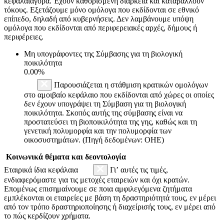
κεφαλαιαγορά. Έχουν καθορισμένη διάρκεια και καταβάλλουν
τόκους. Εξετάζουμε μόνο ομόλογα που εκδίδονται σε εθνικό
επίπεδο, δηλαδή από κυβερνήσεις. Δεν λαμβάνουμε υπόψη
ομόλογα που εκδίδονται από περιφερειακές αρχές, δήμους ή
περιφέρειες.
Μη υπογράφοντες της Σύμβασης για τη βιολογική
ποικιλότητα
0.00%
Παρουσιάζεται η στάθμιση κρατικών ομολόγων
στο αμοιβαίο κεφάλαιο που εκδίδονται από χώρες οι οποίες
δεν έχουν υπογράψει τη Σύμβαση για τη βιολογική
ποικιλότητα. Σκοπός αυτής της σύμβασης είναι να
προστατεύσει τη βιοποικιλότητα της γης, καθώς και τη
γενετική πολυμορφία και την πολυμορφία των
οικοσυστημάτων. (Πηγή δεδομένων: ΟΗΕ)
Κοινωνικά θέματα και δεοντολογία
Εταιρικά ίδια κεφάλαια
Γι’ αυτές τις τιμές,
ενδιαφερόμαστε για τις μετοχές εταιρειών και όχι κρατών.
Επομένως επισημαίνουμε σε ποια αμφιλεγόμενα ζητήματα
εμπλέκονται οι εταιρείες με βάση τη δραστηριότητά τους, εν μέρει
από τον τρόπο δραστηριοποίησης ή διαχείρισής τους, εν μέρει από
το πώς κερδίζουν χρήματα.