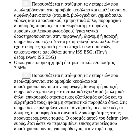
Παρουσιάζεται η στάθμιση των εταιρειών που
περιλαμβάνονται στο αμοιβαίο κεφάλαιο και εμπλέκονται σε
αμφιλεγόμενα όπλα (ατομικά, βιολογικά και χημικά όπλα,
νάρκες κατά προσωπικού, εμπρηστικά όπλα, πυρομαχικά
διασποράς, πυρομαχικά και θωράκιση με ουράνιο,
πυρομαχικά λευκού φωσφόρου) ή/και γενικά
δραστηριοποιούνται στην παραγωγή, διανομή ή παροχή
υπηρεσιών που σχετίζονται με αμφιλεγόμενα όπλα. Εάν
έχετε απορίες σχετικά με τα στοιχεία των εταιρειών,
επικοινωνήστε απευθείας με την ISS ESG. (Πηγή
δεδομένων: ISS ESG)
Όπλα για εμπορική χρήση ή στρατιωτικός εξοπλισμός
3.56%
Παρουσιάζεται η στάθμιση των εταιρειών που
περιλαμβάνονται στο αμοιβαίο κεφάλαιο και
δραστηριοποιούνται στην παραγωγή, διανομή ή παροχή
υπηρεσιών σχετικών με στρατιωτικό εξοπλισμό (πολεμικά
όπλα, επικουρικός στρατιωτικός εξοπλισμός καθώς και τα
εξαρτήματά τους) ή/και μη στρατιωτικά πυροβόλα όπλα. Στις
υπηρεσίες περιλαμβάνονται η συντήρηση, οι επισκευές, οι
δοκιμές, η μεταφορά και συναφείς δραστηριότητες στους
προαναφερόμενους τομείς. Ο ορισμός αυτού του δείκτη είναι
ευρύς, έτσι ώστε να περιλαμβάνει επίσης εταιρείες που
δραστηριοποιούνται, για παράδειγμα, στον τομέα της