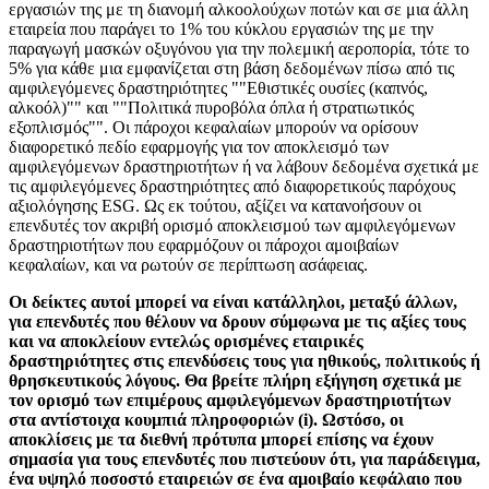
εργασιών της με τη διανομή αλκοολούχων ποτών και σε μια άλλη
εταιρεία που παράγει το 1% του κύκλου εργασιών της με την
παραγωγή μασκών οξυγόνου για την πολεμική αεροπορία, τότε το
5% για κάθε μια εμφανίζεται στη βάση δεδομένων πίσω από τις
αμφιλεγόμενες δραστηριότητες ""Εθιστικές ουσίες (καπνός,
αλκοόλ)"" και ""Πολιτικά πυροβόλα όπλα ή στρατιωτικός
εξοπλισμός"". Οι πάροχοι κεφαλαίων μπορούν να ορίσουν
διαφορετικό πεδίο εφαρμογής για τον αποκλεισμό των
αμφιλεγόμενων δραστηριοτήτων ή να λάβουν δεδομένα σχετικά με
τις αμφιλεγόμενες δραστηριότητες από διαφορετικούς παρόχους
αξιολόγησης ESG. Ως εκ τούτου, αξίζει να κατανοήσουν οι
επενδυτές τον ακριβή ορισμό αποκλεισμού των αμφιλεγόμενων
δραστηριοτήτων που εφαρμόζουν οι πάροχοι αμοιβαίων
κεφαλαίων, και να ρωτούν σε περίπτωση ασάφειας.
Οι δείκτες αυτοί μπορεί να είναι κατάλληλοι, μεταξύ άλλων,
για επενδυτές που θέλουν να δρουν σύμφωνα με τις αξίες τους
και να αποκλείουν εντελώς ορισμένες εταιρικές
δραστηριότητες στις επενδύσεις τους για ηθικούς, πολιτικούς ή
θρησκευτικούς λόγους. Θα βρείτε πλήρη εξήγηση σχετικά με
τον ορισμό των επιμέρους αμφιλεγόμενων δραστηριοτήτων
στα αντίστοιχα κουμπιά πληροφοριών (i). Ωστόσο, οι
αποκλίσεις με τα διεθνή πρότυπα μπορεί επίσης να έχουν
σημασία για τους επενδυτές που πιστεύουν ότι, για παράδειγμα,
ένα υψηλό ποσοστό εταιρειών σε ένα αμοιβαίο κεφάλαιο που