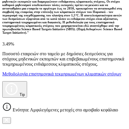
μηδενικών εκπομπών και διαμορφώνουν ενδιάμεσους κλιματικούς στόχους. Οι στόχοι
καθαρού μηδενισμού υποδεικνύουν πόσες εκπομπές πρέπει να μειώσει και να
αντισταθμίσει μια εταιρεία το αργότερο έως το 2050, προκειμένου να ανταποκριθεί στη
συμβολή της εταιρείας στην επίτευξη των κλιματικών στόχων του Παρισιού - τον
περιορισμό της υπερθέρμανσης του πλανήτη στον 1,5°C. Η αποτελεσματικότητα αυτών
των δεσμεύσεων εξαρτάται από το κατά πόσον οι ενδιάμεσοι στόχοι είναι αξιόπιστοι,
επιστημονικά τεκμηριωμένοι και διαφανείς. Η μεθοδολογία για τους επιστημονικά
τεκμηριωμένους κλιματικούς στόχους που χρησιμοποιείται εδώ αναπτύχθηκε από την
πρωτοβουλία Science Based Targets Initiative (SBTi). (Πηγή δεδομένων: Science Based
Target Initiative)."
3.49%
Ποσοστό εταιρειών στο ταμείο με δημόσιες δεσμεύσεις για
στόχους μηδενικών εκπομπών και επιβεβαιωμένους επιστημονικά
τεκμηριωμένους ενδιάμεσους κλιματικούς στόχους.
Μεθοδολογία επιστημονικά τεκμηριωμένων κλιματικών στόχων
Tip
Ενότητα: Αμφιλεγόμενες μετοχές στο αμοιβαίο κεφάλαιο