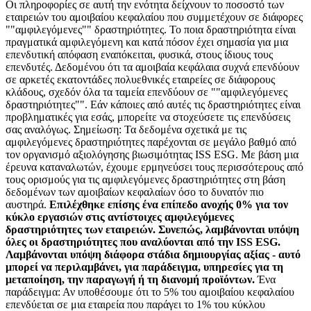
Οι πληροφορίες σε αυτή την ενότητα δείχνουν το ποσοστό των
εταιρειών του αμοιβαίου κεφαλαίου που συμμετέχουν σε διάφορες
""αμφιλεγόμενες"" δραστηριότητες. Το ποια δραστηριότητα είναι
πραγματικά αμφιλεγόμενη και κατά πόσον έχει σημασία για μια
επενδυτική απόφαση εναπόκειται, φυσικά, στους ίδιους τους
επενδυτές. Δεδομένου ότι τα αμοιβαία κεφάλαια συχνά επενδύουν
σε αρκετές εκατοντάδες πολυεθνικές εταιρείες σε διάφορους
κλάδους, σχεδόν όλα τα ταμεία επενδύουν σε ""αμφιλεγόμενες
δραστηριότητες"". Εάν κάποιες από αυτές τις δραστηριότητες είναι
προβληματικές για εσάς, μπορείτε να στοχεύσετε τις επενδύσεις
σας αναλόγως. Σημείωση: Τα δεδομένα σχετικά με τις
αμφιλεγόμενες δραστηριότητες παρέχονται σε μεγάλο βαθμό από
τον οργανισμό αξιολόγησης βιωσιμότητας ISS ESG. Με βάση μια
έρευνα καταναλωτών, έχουμε ερμηνεύσει τους περισσότερους από
τους ορισμούς για τις αμφιλεγόμενες δραστηριότητες στη βάση
δεδομένων των αμοιβαίων κεφαλαίων όσο το δυνατόν πιο
αυστηρά.
Επιλέχθηκε επίσης ένα επίπεδο ανοχής 0% για τον
κύκλο εργασιών στις αντίστοιχες αμφιλεγόμενες
δραστηριότητες των εταιρειών. Συνεπώς, λαμβάνονται υπόψη
όλες οι δραστηριότητες που αναλύονται από την ISS ESG.
Λαμβάνονται υπόψη διάφορα στάδια δημιουργίας αξίας - αυτό
μπορεί να περιλαμβάνει, για παράδειγμα, υπηρεσίες για τη
μεταποίηση, την παραγωγή ή τη διανομή προϊόντων.
Ένα
παράδειγμα: Αν υποθέσουμε ότι το 5% του αμοιβαίου κεφαλαίου
επενδύεται σε μια εταιρεία που παράγει το 1% του κύκλου