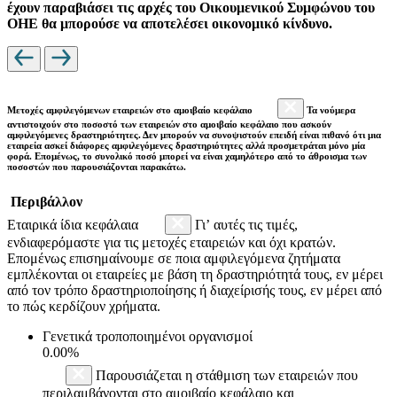
έχουν παραβιάσει τις αρχές του Οικουμενικού Συμφώνου του
ΟΗΕ θα μπορούσε να αποτελέσει οικονομικό κίνδυνο.
Μετοχές αμφιλεγόμενων εταιρειών στο αμοιβαίο κεφάλαιο
Τα νούμερα
αντιστοιχούν στο ποσοστό των εταιρειών στο αμοιβαίο κεφάλαιο που ασκούν
αμφιλεγόμενες δραστηριότητες. Δεν μπορούν να συνοψιστούν επειδή είναι πιθανό ότι μια
εταιρεία ασκεί διάφορες αμφιλεγόμενες δραστηριότητες αλλά προσμετράται μόνο μία
φορά. Επομένως, το συνολικό ποσό μπορεί να είναι χαμηλότερο από το άθροισμα των
ποσοστών που παρουσιάζονται παρακάτω.
Περιβάλλον
Εταιρικά ίδια κεφάλαια
Γι’ αυτές τις τιμές,
ενδιαφερόμαστε για τις μετοχές εταιρειών και όχι κρατών.
Επομένως επισημαίνουμε σε ποια αμφιλεγόμενα ζητήματα
εμπλέκονται οι εταιρείες με βάση τη δραστηριότητά τους, εν μέρει
από τον τρόπο δραστηριοποίησης ή διαχείρισής τους, εν μέρει από
το πώς κερδίζουν χρήματα.
Γενετικά τροποποιημένοι οργανισμοί
0.00%
Παρουσιάζεται η στάθμιση των εταιρειών που
περιλαμβάνονται στο αμοιβαίο κεφάλαιο και