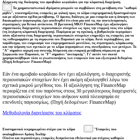
Δέσμευση της διοίκησης του αμοιβαίου κεφαλαίου για την κλιματική διαχείριση
Τα χρηματοπιστωτικά ιδρύματα μπορούν να συμβάλουν στη μετάβαση στο "καθαρό
μηδέν", υποστηρίζοντας εταιρείες με φιλική προς το κλίμα επιχειρηματική δραστηριότητα
και με αξιόπιστα σχέδια μετάβασης. Ο άμεσος διάλογος με μια εταιρεία και η άσκηση των
δικαιωμάτων ψηφοφορίας έχει αποδειχθεί ότι είναι μια από τις πιο αποτελεσματικές
στρατηγικές για θετικό αντίκτυπο. Η βρετανική ΜΚΟ FinanceMap έχει αξιολογήσει
σημαντικούς διαχειριστές περιουσιακών στοιχείων ως προς την επιρροή τους στο κλίμα
(τη λεγόμενη κλιματική διαχείριση). Παρόμοια με τη σχολική, η βαθμολογία περιγράφει
πόσο αξιόπιστα ένας διαχειριστής περιουσιακών στοιχείων επηρεάζει τις εταιρείες για να
τις ευθυγραμμίσει με τη συμφωνία του Παρισιού για το κλίμα. Αυτό περιλαμβάνει, για
παράδειγμα, τον επηρεασμό του επιχειρηματικού μοντέλου, τις στρατηγικές κλιμάκωσης
και την ψήφιση των σχετικών με το κλίμα ψηφισμάτων στις συνεδριάσεις των μετόχων. Το
"Α" σημαίνει ισχυρή και συνεπής δέσμευση για εταιρική μετάβαση σύμφωνα με τη
Συμφωνία του Παρισιού, το "F" σημαίνει "ανεπαρκής". Γι’ αυτόν τον σκοπό
χρησιμοποιήθηκαν τόσο οι γνωστοποιήσεις των εταιρειών όσο και εξωτερικά δεδομένα.
(Πηγή δεδομένων: FinanceMap)
Εάν ένα αμοιβαίο κεφάλαιο δεν έχει αξιολόγηση, ο διαχειριστής
περιουσιακών στοιχείων δεν έχει ακόμη αξιολογηθεί λόγω του
σχετικά μικρού μεγέθους του. Η αξιολόγηση της FinanceMap
περιορίζεται επί του παρόντος στους 30 μεγαλύτερους διαχειριστές
περιουσιακών στοιχείων που ανήκουν κατά πλειοψηφία σε
επενδυτές παγκοσμίως. (Πηγή δεδομένων: FinanceMap)
Μεθοδολογία διαχείρισης του κλίματος
Επιστημονικά τεκμηριωμένοι στόχοι για το κλίμα
"Εταιρείες που
αναλαμβάνουν δράση Tooltip
Ολοένα και περισσότερες εταιρείες δεσμεύονται εθελοντικά για στόχους καθαρών