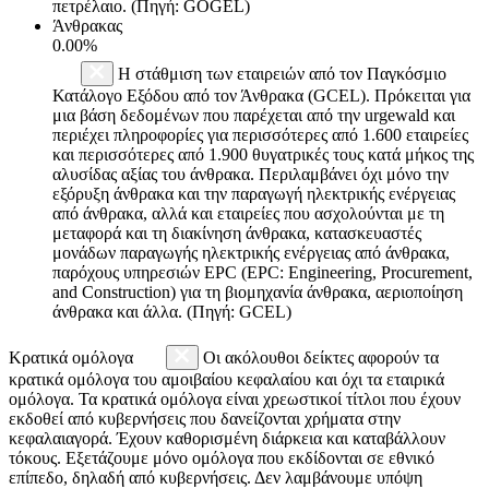
πετρέλαιο. (Πηγή: GOGEL)
Άνθρακας
0.00%
Η στάθμιση των εταιρειών από τον Παγκόσμιο
Κατάλογο Εξόδου από τον Άνθρακα (GCEL). Πρόκειται για
μια βάση δεδομένων που παρέχεται από την urgewald και
περιέχει πληροφορίες για περισσότερες από 1.600 εταιρείες
και περισσότερες από 1.900 θυγατρικές τους κατά μήκος της
αλυσίδας αξίας του άνθρακα. Περιλαμβάνει όχι μόνο την
εξόρυξη άνθρακα και την παραγωγή ηλεκτρικής ενέργειας
από άνθρακα, αλλά και εταιρείες που ασχολούνται με τη
μεταφορά και τη διακίνηση άνθρακα, κατασκευαστές
μονάδων παραγωγής ηλεκτρικής ενέργειας από άνθρακα,
παρόχους υπηρεσιών EPC (EPC: Engineering, Procurement,
and Construction) για τη βιομηχανία άνθρακα, αεριοποίηση
άνθρακα και άλλα. (Πηγή: GCEL)
Κρατικά ομόλογα
Οι ακόλουθοι δείκτες αφορούν τα
κρατικά ομόλογα του αμοιβαίου κεφαλαίου και όχι τα εταιρικά
ομόλογα. Τα κρατικά ομόλογα είναι χρεωστικοί τίτλοι που έχουν
εκδοθεί από κυβερνήσεις που δανείζονται χρήματα στην
κεφαλαιαγορά. Έχουν καθορισμένη διάρκεια και καταβάλλουν
τόκους. Εξετάζουμε μόνο ομόλογα που εκδίδονται σε εθνικό
επίπεδο, δηλαδή από κυβερνήσεις. Δεν λαμβάνουμε υπόψη