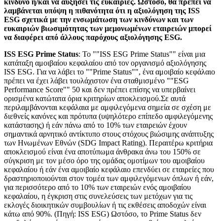
κίνδυνο ή/και να αυξήσει τις ευκαιρίες. Ωστόσο, θα πρέπει να
λαμβάνεται υπόψη η πιθανότητα ότι η αξιολόγηση της ISS
ESG σχετικά με την ενσωμάτωση των κινδύνων και των
ευκαιριών βιωσιμότητας των μεμονωμένων εταιρειών μπορεί
να διαφέρει από άλλους παρόχους αξιολόγησης ESG.
ISS ESG Prime Status
: Το ""ISS ESG Prime Status"" είναι μια
κατάταξη αμοιβαίου κεφαλαίου από τον οργανισμό αξιολόγησης
ISS ESG. Για να λάβει το ""Prime Status"", ένα αμοιβαίο κεφάλαιο
πρέπει να έχει λάβει τουλάχιστον ένα σταθμισμένο ""ESG
Performance Score"" 50 και δεν πρέπει επίσης να υπερβαίνει
ορισμένα κατώτατα όρια κριτηρίων αποκλεισμού.Σε αυτά
περιλαμβάνονται κεφάλαια με αμφιλεγόμενα σημεία σε σχέση με
διεθνείς κανόνες και πρότυπα (υψηλότερο επίπεδο αμφιλεγόμενης
κατάστασης) ή εάν πάνω από το 10% των εταιρειών έχουν
σημαντικά αρνητικό αντίκτυπο στους στόχους βιώσιμης ανάπτυξης
των Ηνωμένων Εθνών (SDG Impact Rating). Περαιτέρω κριτήρια
αποκλεισμού είναι ένα αποτύπωμα άνθρακα άνω του 150% σε
σύγκριση με τον μέσο όρο της ομάδας ομοτίμων του αμοιβαίου
κεφαλαίου ή εάν ένα αμοιβαίο κεφάλαιο επενδύει σε εταιρείες που
δραστηριοποιούνται στον τομέα των αμφιλεγόμενων όπλων ή εάν,
για περισσότερο από το 10% των εταιρειών ενός αμοιβαίου
κεφαλαίου, η έγκριση στις συνελεύσεις των μετόχων για τις
εκλογές διοικητικών συμβουλίων ή τις εκθέσεις αποδοχών είναι
κάτω από 90%. (Πηγή: ISS ESG) Ωστόσο, το Prime Status δεν