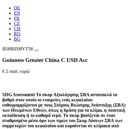
DE
EN
FR
CZ
CH
RO
BG
IE00BZ08YT58
Guinness Greater China C USD Acc
€ 2 εκατ. ευρώ
SDG Assessment
Το σκορ Αξιολόγησης ΣΒΑ αντανακλά το
βαθμό στον οποίο οι εταιρείες ενός κεφαλαίου
ευθυγραμμίζονται με τους Στόχους Βιώσιμης Ανάπτυξης (ΣΒΑ)
των Ηνωμένων Εθνών, όπως η δράση για το κλίμα, η ποιοτική
εκπαίδευση ή το καθαρό νερό. Το σκορ βασίζεται σε έναν
σταθμισμένο μέσο όρο των τιμών του Σκορ Λύσεων ΣΒΑ των
συμμετοχών του κεφαλαίου και κυμαίνεται σε κλίμακα από