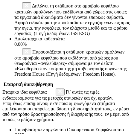
Δηλώνει τη στάθμιση στο αμοιβαίο κεφάλαιο
κρατικών ομολόγων που εκδίδονται από χώρες στις οποίες
τα εργασιακά δικαιώματα δεν γίνονται επαρκώς σεβαστά.
Αφορά ειδικότερα την προστασία των εργαζομένων ως προς
την υγεία, την ασφάλεια, τον ελάχιστο μισθό και το ωράριο
εργασίας. (Πηγή δεδομένων: ISS ESG)
Απολυταρχικά καθεστώτα
0.00%
Παρουσιάζεται η στάθμιση κρατικών ομολόγων
στο αμοιβαίο κεφάλαιο που εκδίδονται από χώρες που
θεωρούνται «ανελεύθερες» σύμφωνα με τον δείκτη
«Ελευθερία στον κόσμο» της μη κυβερνητικής οργάνωσης
Freedom House (Πηγή δεδομένων: Freedom House).
Εταιρική διακυβέρνηση
Εταιρικά ίδια κεφάλαια
Γι’ αυτές τις τιμές,
ενδιαφερόμαστε για τις μετοχές εταιρειών και όχι κρατών.
Επομένως επισημαίνουμε σε ποια αμφιλεγόμενα ζητήματα
εμπλέκονται οι εταιρείες με βάση τη δραστηριότητά τους, εν μέρει
από τον τρόπο δραστηριοποίησης ή διαχείρισής τους, εν μέρει από
το πώς κερδίζουν χρήματα.
Παραβίαση των αρχών του Οικουμενικού Συμφώνου του