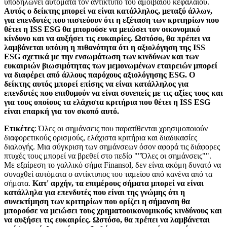
υποδηλώνει αυτόματα τον αντίκτυπο του αμοιβαίου κεφαλαίου.
Αυτός ο δείκτης μπορεί να είναι κατάλληλος, μεταξύ άλλων,
για επενδυτές που πιστεύουν ότι η εξέταση των κριτηρίων που
θέτει η ISS ESG θα μπορούσε να μειώσει τον οικονομικό
κίνδυνο και να αυξήσει τις ευκαιρίες. Ωστόσο, θα πρέπει να
λαμβάνεται υπόψη η πιθανότητα ότι η αξιολόγηση της ISS
ESG σχετικά με την ενσωμάτωση των κινδύνων και των
ευκαιριών βιωσιμότητας των μεμονωμένων εταιρειών μπορεί
να διαφέρει από άλλους παρόχους αξιολόγησης ESG. Ο
δείκτης αυτός μπορεί επίσης να είναι κατάλληλος για
επενδυτές που επιθυμούν να είναι συνεπείς με τις αξίες τους και
για τους οποίους τα ελάχιστα κριτήρια που θέτει η ISS ESG
είναι επαρκή για τον σκοπό αυτό.
Ετικέτες
: Όλες οι σημάνσεις που παρατίθενται χρησιμοποιούν
διαφορετικούς ορισμούς, ελάχιστα κριτήρια και διαδικασίες
διαλογής. Μια σύγκριση των σημάνσεων όσον αφορά τις διάφορες
πτυχές τους μπορεί να βρεθεί στο πεδίο ""Όλες οι σημάνσεις"".
Με εξαίρεση το γαλλικό σήμα Finansol, δεν είναι ακόμη δυνατό να
συναχθεί αυτόματα ο αντίκτυπος του ταμείου από κανένα από τα
σήματα.
Κατ' αρχήν, τα επιμέρους σήματα μπορεί να είναι
κατάλληλα για επενδυτές που είναι της γνώμης ότι η
συνεκτίμηση των κριτηρίων που ορίζει η σήμανση θα
μπορούσε να μειώσει τους χρηματοοικονομικούς κινδύνους και
να αυξήσει τις ευκαιρίες. Ωστόσο, θα πρέπει να λαμβάνεται