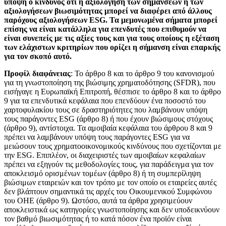
υπόψη ο κίνδυνος ότι η αξιολόγηση των σημάνσεων ή των
αξιολογήσεων βιωσιμότητας μπορεί να διαφέρει από άλλους
παρόχους αξιολογήσεων ESG. Τα μεμονωμένα σήματα μπορεί
επίσης να είναι κατάλληλα για επενδυτές που επιθυμούν να
είναι συνεπείς με τις αξίες τους και για τους οποίους η εξέταση
των ελάχιστων κριτηρίων που ορίζει η σήμανση είναι επαρκής
για τον σκοπό αυτό.
Προφίλ διαφάνειας
: Το άρθρο 8 και το άρθρο 9 του κανονισμού
για τη γνωστοποίηση της βιώσιμης χρηματοδότησης (SFDR), που
εισήγαγε η Ευρωπαϊκή Επιτροπή, θέσπισε το άρθρο 8 και το άρθρο
9 για τα επενδυτικά κεφάλαια που επενδύουν ένα ποσοστό του
χαρτοφυλακίου τους σε δραστηριότητες που λαμβάνουν υπόψη
τους παράγοντες ESG (άρθρο 8) ή που έχουν βιώσιμους στόχους
(άρθρο 9), αντίστοιχα. Τα αμοιβαία κεφάλαια του άρθρου 8 και 9
πρέπει να λαμβάνουν υπόψη τους παράγοντες ESG για να
μειώσουν τους χρηματοοικονομικούς κινδύνους που σχετίζονται με
την ESG. Επιπλέον, οι διαχειριστές των αμοιβαίων κεφαλαίων
πρέπει να εξηγούν τις μεθοδολογίες τους, για παράδειγμα για τον
αποκλεισμό ορισμένων τομέων (άρθρο 8) ή τη συμπερίληψη
βιώσιμων εταιρειών και τον τρόπο με τον οποίο οι εταιρείες αυτές
δεν βλάπτουν σημαντικά τις αρχές του Οικουμενικού Συμφώνου
του ΟΗΕ (άρθρο 9). Ωστόσο, αυτά τα άρθρα χρησιμεύουν
αποκλειστικά ως κατηγορίες γνωστοποίησης και δεν υποδεικνύουν
τον βαθμό βιωσιμότητας ή το κατά πόσον ένα προϊόν είναι