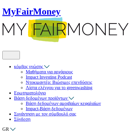
MyFairMoney
κόμβος γνώσης
Μαθήματα για αρχάριους
Impact Investing Podcast
Ντοκιμαντέρ: Βιώσιμες επενδύσεις
Λίστα ελέγχου για το greenwashing
Ερωτηματολόγιο
Βάση δεδομένων προϊόντων
Βάση δεδομένων αμοιβαίων κεφαλαίων
Impact-Βάση δεδομένων
Συνάντηση με τον σύμβουλό σας
Σύνδεση
GR