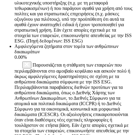
υλικοτεχνικής υποστήριξης (π.χ. με τη μεταφορά
τεθωρακισμένων) ή που παράγουν αγαθά για χρήση από τους
πολίτες και για στρατιωτικές επιχειρήσεις (π.χ. μάσκες
οξυγόνου για πιλότους), υπό την προϋπόθεση ότι αυτά τα
αγαθά έχουν αναπτυχθεί ειδικά ή έχουν τροποποιηθεί για
στρατιωτική χρήση. Εάν έχετε απορίες σχετικά με τα
στοιχεία των εταιρειών, επικοινωνήστε απευθείας με την ISS
ESG. (Πηγή δεδομένων: ISS ESG)
Αμφιλεγόμενα ζητήματα στον τομέα των ανθρώπινων
δικαιωμάτων
0.00%
Παρουσιάζεται η στάθμιση των εταιρειών που
περιλαμβάνονται στο αμοιβαίο κεφάλαιο και ασκούν πολύ ή
άκρως αμφιλεγόμενες δραστηριότητες σε σχέση με τα
ανθρώπινα δικαιώματα σύμφωνα με την ISS ESG.
Περιλαμβάνονται παραβιάσεις διεθνών προτύπων για τα
ανθρώπινα δικαιώματα, όπως ο Διεθνής Χάρτης των
Ανθρωπίνων Δικαιωμάτων, το Διεθνές Σύμφωνο για τα
ατομικά και πολιτικά δικαιώματα (ICCPR) ή το Διεθνές
Σύμφωνο για τα οικονομικά, κοινωνικά και μορφωτικά
δικαιώματα (ICESCR). Οι αξιολογήσεις επικαιροποιούνται
όταν είναι διαθέσιμες νέες σχετικές πληροφορίες ή
τουλάχιστον σε ετήσια βάση. Εάν έχετε απορίες σχετικά με
τα στοιχεία των εταιρειών, επικοινωνήστε απευθείας με την