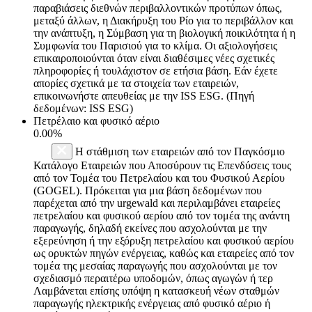
παραβιάσεις διεθνών περιβαλλοντικών προτύπων όπως,
μεταξύ άλλων, η Διακήρυξη του Ρίο για το περιβάλλον και
την ανάπτυξη, η Σύμβαση για τη βιολογική ποικιλότητα ή η
Συμφωνία του Παρισιού για το κλίμα. Οι αξιολογήσεις
επικαιροποιούνται όταν είναι διαθέσιμες νέες σχετικές
πληροφορίες ή τουλάχιστον σε ετήσια βάση. Εάν έχετε
απορίες σχετικά με τα στοιχεία των εταιρειών,
επικοινωνήστε απευθείας με την ISS ESG. (Πηγή
δεδομένων: ISS ESG)
Πετρέλαιο και φυσικό αέριο
0.00%
Η στάθμιση των εταιρειών από τον Παγκόσμιο
Κατάλογο Εταιρειών που Αποσύρουν τις Επενδύσεις τους
από τον Τομέα του Πετρελαίου και του Φυσικού Αερίου
(GOGEL). Πρόκειται για μια βάση δεδομένων που
παρέχεται από την urgewald και περιλαμβάνει εταιρείες
πετρελαίου και φυσικού αερίου από τον τομέα της ανάντη
παραγωγής, δηλαδή εκείνες που ασχολούνται με την
εξερεύνηση ή την εξόρυξη πετρελαίου και φυσικού αερίου
ως ορυκτών πηγών ενέργειας, καθώς και εταιρείες από τον
τομέα της μεσαίας παραγωγής που ασχολούνται με τον
σχεδιασμό περαιτέρω υποδομών, όπως αγωγών ή τερ
Λαμβάνεται επίσης υπόψη η κατασκευή νέων σταθμών
παραγωγής ηλεκτρικής ενέργειας από φυσικό αέριο ή