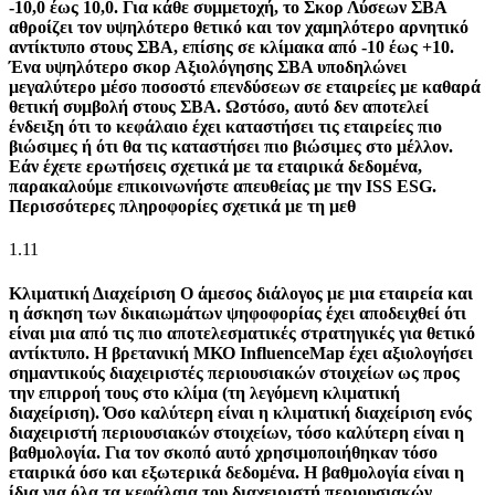
-10,0 έως 10,0. Για κάθε συμμετοχή, το Σκορ Λύσεων ΣΒΑ
αθροίζει τον υψηλότερο θετικό και τον χαμηλότερο αρνητικό
αντίκτυπο στους ΣΒΑ, επίσης σε κλίμακα από -10 έως +10.
Ένα υψηλότερο σκορ Αξιολόγησης ΣΒΑ υποδηλώνει
μεγαλύτερο μέσο ποσοστό επενδύσεων σε εταιρείες με καθαρά
θετική συμβολή στους ΣΒΑ. Ωστόσο, αυτό δεν αποτελεί
ένδειξη ότι το κεφάλαιο έχει καταστήσει τις εταιρείες πιο
βιώσιμες ή ότι θα τις καταστήσει πιο βιώσιμες στο μέλλον.
Εάν έχετε ερωτήσεις σχετικά με τα εταιρικά δεδομένα,
παρακαλούμε επικοινωνήστε απευθείας με την ISS ESG.
Περισσότερες πληροφορίες σχετικά με τη μεθ
1.11
Κλιματική Διαχείριση
Ο άμεσος διάλογος με μια εταιρεία και
η άσκηση των δικαιωμάτων ψηφοφορίας έχει αποδειχθεί ότι
είναι μια από τις πιο αποτελεσματικές στρατηγικές για θετικό
αντίκτυπο. Η βρετανική ΜΚΟ InfluenceMap έχει αξιολογήσει
σημαντικούς διαχειριστές περιουσιακών στοιχείων ως προς
την επιρροή τους στο κλίμα (τη λεγόμενη κλιματική
διαχείριση). Όσο καλύτερη είναι η κλιματική διαχείριση ενός
διαχειριστή περιουσιακών στοιχείων, τόσο καλύτερη είναι η
βαθμολογία. Για τον σκοπό αυτό χρησιμοποιήθηκαν τόσο
εταιρικά όσο και εξωτερικά δεδομένα. Η βαθμολογία είναι η
ίδια για όλα τα κεφάλαια του διαχειριστή περιουσιακών