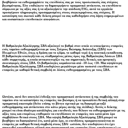
βοηθήσουν να ευθυγραμμίσετε τις επενδύσεις σας με τους προσωπικούς σας στόχους
βιωσιμότητας. Είτε επιδιώκετε να δημιουργήσετε πραγματικό αντίκτυπο, να επενδύσετε
σύμφωνα με τις αξίες σας ή να αξιολογήσετε την απόδοση ESG, αυτά τα εργαλεία
προσφέρουν πληροφορίες προσαρμοσμένες στους συγκεκριμένους σας στόχους. Η
κατανόηση του σκοπού κάθε δείκτη μπορεί να σας καθοδηγήσει στη λήψη ενημερωμένων
και ουσιαστικών επενδυτικών αποφάσεων.
Η Βαθμολογία Αξιολόγησης ΣΒΑ αξιολογεί το βαθμό στον οποίο οι υποκείμενες εταιρείες
ενός ταμείου ευθυγραμμίζονται με τους Στόχους Βιώσιμης Ανάπτυξης (ΣΒΑ) των
Ηνωμένων Εθνών, όπως η δράση για το κλίμα, το καθαρό νερό ή η ποιοτική εκπαίδευση.
Η βαθμολογία υπολογίζεται ως σταθμισμένος μέσος όρος της Βαθμολογίας Λύσεων ΣΒΑ
κάθε συμμετοχής, η οποία αντικατοπτρίζει τις πιο σημαντικές θετικές και αρνητικές
συνεισφορές στους ΣΒΑ. Οι βαθμολογίες κυμαίνονται από -10 έως +10. Μια υψηλότερη
Βαθμολογία Αξιολόγησης ΣΒΑ υποδηλώνει μεγαλύτερο μέσο ποσοστό επενδύσεων σε
εταιρείες με καθαρά θετική συμβολή σε λύσεις ευθυγραμμισμένες με τους ΣΒΑ.
Ωστόσο, αυτό δεν αποτελεί ένδειξη του πραγματικού αντίκτυπου ή της συμβολής του
ταμείου στο να καταστήσει τις εταιρείες πιο βιώσιμες ή να προκαλέσει θετική αλλαγή στην
πραγματική οικονομία (δείτε επίσης το βίντεο σχετικά με τη διαφορά μεταξύ
ευθυγράμμισης και αντίκτυπου στο κάτω μέρος αυτής της σελίδας). Αυτός ο δείκτης
μπορεί να είναι ιδιαίτερα κατάλληλος για επενδυτές που θέλουν να ευθυγραμμιστούν με τις
αξίες τους και επομένως επιθυμούν να επενδύσουν σε εταιρείες που κατά μέσο όρο
συμβάλλουν θετικά στους ΣΒΑ. Μια υψηλή Βαθμολογία Αξιολόγησης ΣΒΑ μπορεί να
βοηθήσει να διασφαλιστεί ότι, κατά μέσο όρο, οι επενδύσεις πραγματοποιούνται σε
εταιρείες με καθαρά θετική συμβολή στους ΣΒΑ· ωστόσο, δεν υποδηλώνει ότι έχει
σημειωθεί οποιαδήποτε αλλαγή στη συμπεριφορά της εταιρείας (ένας «αντίκτυπος») ως