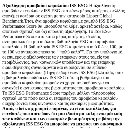
Αξιολόγηση αμοιβαίου κεφαλαίου ISS ESG
: Η αξιολόγηση
αμοιβαίων κεφαλαίων ISS ESG στο πάνω μέρος αυτής της σελίδας
απονέμει αστέρια σε σχέση με την κατηγορία Lipper Global
Benchmark.Έτσι, ένα αμοιβαίο κεφάλαιο με χαμηλό ISS ESG
Performance Score θα μπορούσε να λάβει αρκετά αστέρια, καθώς
αποτελεί σχετική και όχι απόλυτη αξιολόγηση. Το ISS ESG
Performance Score στο κάτω μέρος αυτής της σελίδας
αντιπροσωπεύει μια απόλυτη βαθμολογία ESG του αμοιβαίου
κεφαλαίου. Η βαθμολογία ISS ESG κυμαίνεται από 0 έως 100, με
το 100 να αντιπροσωπεύει το ""πολύ καλό"". Για τον υπολογισμό,
οι επιμέρους αξιολογήσεις των εταιρειών στους τομείς του
περιβάλλοντος, των κοινωνικών υποθέσεων και της εταιρικής
διακυβέρνησης συνδυάζονται και αθροίζονται σε επίπεδο
αμοιβαίου κεφαλαίου. (Πηγή δεδομένων: ISS ESG) Ωστόσο, ούτε
η βαθμολογία επιδόσεων ISS ESG ούτε η βαθμολογία του
αμοιβαίου κεφαλαίου μπορούν να χρησιμοποιηθούν για να
συναχθεί ο αντίκτυπος της βιωσιμότητας του αμοιβαίου κεφαλαίου.
Το ISS ESG Performance Score παρέχει μάλλον πληροφορίες
σχετικά με το πόσο καλά οι εταιρείες του αμοιβαίου κεφαλαίου
διαχειρίζονται τους κινδύνους και τις ευκαιρίες βιωσιμότητας.
Αυτός ο δείκτης μπορεί επομένως να είναι κατάλληλος για
επενδυτές που πιστεύουν ότι μια ιδιαίτερα καλή ενσωμάτωση
των κινδύνων και των ευκαιριών βιωσιμότητας με βάση την
αξιολόγηση ISS ESG θα μπορούσε να μειώσει τον οικονομικό