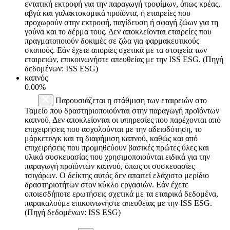
εντατική εκτροφή για την παραγωγή τροφίμων, όπως κρέας,
αβγά και γαλακτοκομικά προϊόντα, ή εταιρείες που
προχωρούν στην εκτροφή, παγίδευση ή σφαγή ζώων για τη
γούνα και το δέρμα τους. Δεν αποκλείονται εταιρείες που
πραγματοποιούν δοκιμές σε ζώα για φαρμακευτικούς
σκοπούς. Εάν έχετε απορίες σχετικά με τα στοιχεία των
εταιρειών, επικοινωνήστε απευθείας με την ISS ESG. (Πηγή
δεδομένων: ISS ESG)
καπνός
0.00%
Παρουσιάζεται η στάθμιση των εταιρειών στο
Ταμείο που δραστηριοποιούνται στην παραγωγή προϊόντων
καπνού. Δεν αποκλείονται οι υπηρεσίες που παρέχονται από
επιχειρήσεις που ασχολούνται με την αδειοδότηση, το
μάρκετινγκ και τη διαφήμιση καπνού, καθώς και από
επιχειρήσεις που προμηθεύουν βασικές πρώτες ύλες και
υλικά συσκευασίας που χρησιμοποιούνται ειδικά για την
παραγωγή προϊόντων καπνού, όπως οι συσκευασίες
τσιγάρων. Ο δείκτης αυτός δεν απαιτεί ελάχιστο μερίδιο
δραστηριοτήτων στον κύκλο εργασιών. Εάν έχετε
οποιεσδήποτε ερωτήσεις σχετικά με τα εταιρικά δεδομένα,
παρακαλούμε επικοινωνήστε απευθείας με την ISS ESG.
(Πηγή δεδομένων: ISS ESG)