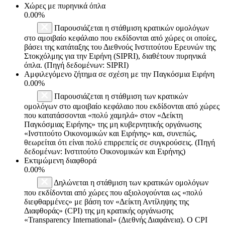
Χώρες με πυρηνικά όπλα
0.00%
Παρουσιάζεται η στάθμιση κρατικών ομολόγων
στο αμοιβαίο κεφάλαιο που εκδίδονται από χώρες οι οποίες,
βάσει της κατάταξης του Διεθνούς Ινστιτούτου Ερευνών της
Στοκχόλμης για την Ειρήνη (SIPRI), διαθέτουν πυρηνικά
όπλα. (Πηγή δεδομένων: SIPRI)
Αμφιλεγόμενο ζήτημα σε σχέση με την Παγκόσμια Ειρήνη
0.00%
Παρουσιάζεται η στάθμιση των κρατικών
ομολόγων στο αμοιβαίο κεφάλαιο που εκδίδονται από χώρες
που κατατάσσονται «πολύ χαμηλά» στον «Δείκτη
Παγκόσμιας Ειρήνης» της μη κυβερνητικής οργάνωσης
«Ινστιτούτο Οικονομικών και Ειρήνης» και, συνεπώς,
θεωρείται ότι είναι πολύ επιρρεπείς σε συγκρούσεις. (Πηγή
δεδομένων: Ινστιτούτο Οικονομικών και Ειρήνης)
Εκτιμώμενη διαφθορά
0.00%
Δηλώνεται η στάθμιση των κρατικών ομολόγων
που εκδίδονται από χώρες που αξιολογούνται ως «πολύ
διεφθαρμένες» με βάση τον «Δείκτη Αντίληψης της
Διαφθοράς» (CPI) της μη κρατικής οργάνωσης
«Transparency International» (Διεθνής Διαφάνεια). Ο CPI