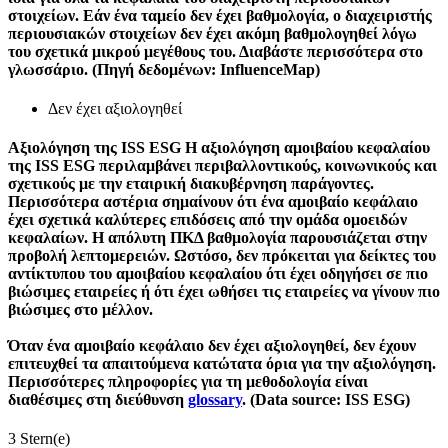
στοιχείων. Εάν ένα ταμείο δεν έχει βαθμολογία, ο διαχειριστής
περιουσιακών στοιχείων δεν έχει ακόμη βαθμολογηθεί λόγω
του σχετικά μικρού μεγέθους του. Διαβάστε περισσότερα στο
γλωσσάριο. (Πηγή δεδομένων: InfluenceMap)
Δεν έχει αξιολογηθεί
Αξιολόγηση της ISS ESG
Η αξιολόγηση αμοιβαίου κεφαλαίου
της ISS ESG περιλαμβάνει περιβαλλοντικούς, κοινωνικούς και
σχετικούς με την εταιρική διακυβέρνηση παράγοντες.
Περισσότερα αστέρια σημαίνουν ότι ένα αμοιβαίο κεφάλαιο
έχει σχετικά καλύτερες επιδόσεις από την ομάδα ομοειδών
κεφαλαίων. Η απόλυτη ΠΚΔ βαθμολογία παρουσιάζεται στην
προβολή λεπτομερειών. Ωστόσο, δεν πρόκειται για δείκτες του
αντίκτυπου του αμοιβαίου κεφαλαίου ότι έχει οδηγήσει σε πιο
βιώσιμες εταιρείες ή ότι έχει ωθήσει τις εταιρείες να γίνουν πιο
βιώσιμες στο μέλλον.
Όταν ένα αμοιβαίο κεφάλαιο δεν έχει αξιολογηθεί, δεν έχουν
επιτευχθεί τα απαιτούμενα κατώτατα όρια για την αξιολόγηση.
Περισσότερες πληροφορίες για τη μεθοδολογία είναι
διαθέσιμες στη διεύθυνση
glossary
. (Data source: ISS ESG)
3 Stern(e)