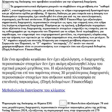
Δέσμευση της διοίκησης του αμοιβαίου κεφαλαίου για την κλιματική διαχείριση
Τα χρηματοπιστωτικά ιδρύματα μπορούν να συμβάλουν στη μετάβαση στο "καθαρό
μηδέν", υποστηρίζοντας εταιρείες με φιλική προς το κλίμα επιχειρηματική δραστηριότητα
και με αξιόπιστα σχέδια μετάβασης. Ο άμεσος διάλογος με μια εταιρεία και η άσκηση των
δικαιωμάτων ψηφοφορίας έχει αποδειχθεί ότι είναι μια από τις πιο αποτελεσματικές
στρατηγικές για θετικό αντίκτυπο. Η βρετανική ΜΚΟ FinanceMap έχει αξιολογήσει
σημαντικούς διαχειριστές περιουσιακών στοιχείων ως προς την επιρροή τους στο κλίμα
(τη λεγόμενη κλιματική διαχείριση). Παρόμοια με τη σχολική, η βαθμολογία περιγράφει
πόσο αξιόπιστα ένας διαχειριστής περιουσιακών στοιχείων επηρεάζει τις εταιρείες για να
τις ευθυγραμμίσει με τη συμφωνία του Παρισιού για το κλίμα. Αυτό περιλαμβάνει, για
παράδειγμα, τον επηρεασμό του επιχειρηματικού μοντέλου, τις στρατηγικές κλιμάκωσης
και την ψήφιση των σχετικών με το κλίμα ψηφισμάτων στις συνεδριάσεις των μετόχων. Το
"Α" σημαίνει ισχυρή και συνεπής δέσμευση για εταιρική μετάβαση σύμφωνα με τη
Συμφωνία του Παρισιού, το "F" σημαίνει "ανεπαρκής". Γι’ αυτόν τον σκοπό
χρησιμοποιήθηκαν τόσο οι γνωστοποιήσεις των εταιρειών όσο και εξωτερικά δεδομένα.
(Πηγή δεδομένων: FinanceMap)
Εάν ένα αμοιβαίο κεφάλαιο δεν έχει αξιολόγηση, ο διαχειριστής
περιουσιακών στοιχείων δεν έχει ακόμη αξιολογηθεί λόγω του
σχετικά μικρού μεγέθους του. Η αξιολόγηση της FinanceMap
περιορίζεται επί του παρόντος στους 30 μεγαλύτερους διαχειριστές
περιουσιακών στοιχείων που ανήκουν κατά πλειοψηφία σε
επενδυτές παγκοσμίως. (Πηγή δεδομένων: FinanceMap)
Μεθοδολογία διαχείρισης του κλίματος
Ψηφοφορία της διοίκησης σε θέματα ESG
Η ShareAction αξιολόγησε 70 από
τους μεγαλύτερους διαχειριστές περιουσιακών στοιχείων παγκοσμίως μέσω της μελέτης
Voting Matters 2024, εξετάζοντας τη συμπεριφορά τους στην ψηφοφορία επί 279