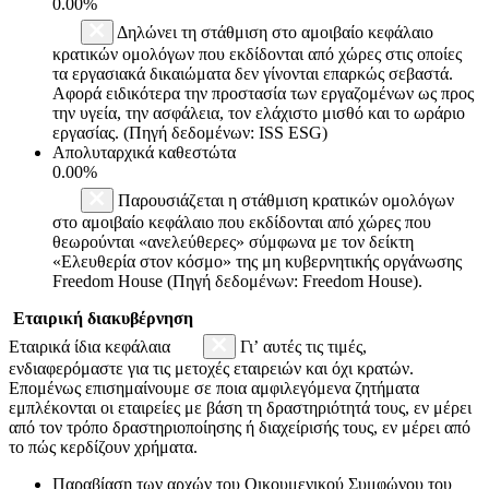
0.00%
Δηλώνει τη στάθμιση στο αμοιβαίο κεφάλαιο
κρατικών ομολόγων που εκδίδονται από χώρες στις οποίες
τα εργασιακά δικαιώματα δεν γίνονται επαρκώς σεβαστά.
Αφορά ειδικότερα την προστασία των εργαζομένων ως προς
την υγεία, την ασφάλεια, τον ελάχιστο μισθό και το ωράριο
εργασίας. (Πηγή δεδομένων: ISS ESG)
Απολυταρχικά καθεστώτα
0.00%
Παρουσιάζεται η στάθμιση κρατικών ομολόγων
στο αμοιβαίο κεφάλαιο που εκδίδονται από χώρες που
θεωρούνται «ανελεύθερες» σύμφωνα με τον δείκτη
«Ελευθερία στον κόσμο» της μη κυβερνητικής οργάνωσης
Freedom House (Πηγή δεδομένων: Freedom House).
Εταιρική διακυβέρνηση
Εταιρικά ίδια κεφάλαια
Γι’ αυτές τις τιμές,
ενδιαφερόμαστε για τις μετοχές εταιρειών και όχι κρατών.
Επομένως επισημαίνουμε σε ποια αμφιλεγόμενα ζητήματα
εμπλέκονται οι εταιρείες με βάση τη δραστηριότητά τους, εν μέρει
από τον τρόπο δραστηριοποίησης ή διαχείρισής τους, εν μέρει από
το πώς κερδίζουν χρήματα.
Παραβίαση των αρχών του Οικουμενικού Συμφώνου του