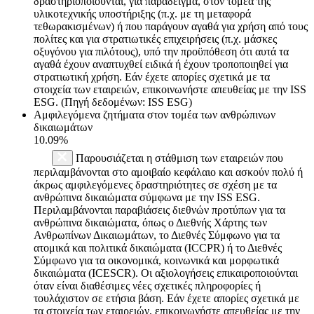
δραστηριοποιούνται, για παράδειγμα, στον τομέα της
υλικοτεχνικής υποστήριξης (π.χ. με τη μεταφορά
τεθωρακισμένων) ή που παράγουν αγαθά για χρήση από τους
πολίτες και για στρατιωτικές επιχειρήσεις (π.χ. μάσκες
οξυγόνου για πιλότους), υπό την προϋπόθεση ότι αυτά τα
αγαθά έχουν αναπτυχθεί ειδικά ή έχουν τροποποιηθεί για
στρατιωτική χρήση. Εάν έχετε απορίες σχετικά με τα
στοιχεία των εταιρειών, επικοινωνήστε απευθείας με την ISS
ESG. (Πηγή δεδομένων: ISS ESG)
Αμφιλεγόμενα ζητήματα στον τομέα των ανθρώπινων
δικαιωμάτων
10.09%
Παρουσιάζεται η στάθμιση των εταιρειών που
περιλαμβάνονται στο αμοιβαίο κεφάλαιο και ασκούν πολύ ή
άκρως αμφιλεγόμενες δραστηριότητες σε σχέση με τα
ανθρώπινα δικαιώματα σύμφωνα με την ISS ESG.
Περιλαμβάνονται παραβιάσεις διεθνών προτύπων για τα
ανθρώπινα δικαιώματα, όπως ο Διεθνής Χάρτης των
Ανθρωπίνων Δικαιωμάτων, το Διεθνές Σύμφωνο για τα
ατομικά και πολιτικά δικαιώματα (ICCPR) ή το Διεθνές
Σύμφωνο για τα οικονομικά, κοινωνικά και μορφωτικά
δικαιώματα (ICESCR). Οι αξιολογήσεις επικαιροποιούνται
όταν είναι διαθέσιμες νέες σχετικές πληροφορίες ή
τουλάχιστον σε ετήσια βάση. Εάν έχετε απορίες σχετικά με
τα στοιχεία των εταιρειών, επικοινωνήστε απευθείας με την