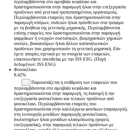
περιλαμβάνονται στο αμοιβαίο κεφάλαιο και
δραστηριοποιούνται στην παραγωγή ή/και στην επεξεργασία
προϊόντων από γενετικά τροποποιημένους οργανισμούς.
Περιλαμβάνονται εταιρείες που δραστηριοποιούνται στην
παραγωγή σπόρων, σοδειών ή/και πρόσθετων στα τρόφιμα
με τη βοήθεια της γενετικής μηχανικής. Περιλαμβάνονται
επίσης εταιρείες που δραστηριοποιούνται στην παραγωγή
φαρμάκων ή ενεργών συστατικών, βιομηχανικών χημικών
ουσιών, βιοκαυσίμων ή/και άλλων καταναλωτικών
προϊόντων που χρησιμοποιούν τη γενετική μηχανική. Εάν
έχετε απορίες σχετικά με τα στοιχεία των εταιρειών,
επικοινωνήστε απευθείας με την ISS ESG. (Πηγή
δεδομένων: ISS ESG)
Φοινικέλαιο
8.42%
Παρουσιάζεται η στάθμιση των εταιρειών που
περιλαμβάνονται στο αμοιβαίο κεφάλαιο και
δραστηριοποιούνται στην παραγωγή, τη διανομή ή την
επεξεργασία φοινικέλαιου και τελικών προϊόντων από
φοινικέλαιο. Περιλαμβάνονται εταιρείες που
δραστηριοποιούνται στην καλλιέργεια φοινίκων (παραγωγοί),
στη λειτουργία μονάδων παραγωγής φοινικέλαιου,
διυλιστηρίων ή/και μονάδων κλασμάτωσης (φορείς
επεξεργασίας), στην παραγωγή τελικών προϊόντων με
φοινικέλαιο, μεταξύ άλλων τροφίμων και μη εδώδιμων