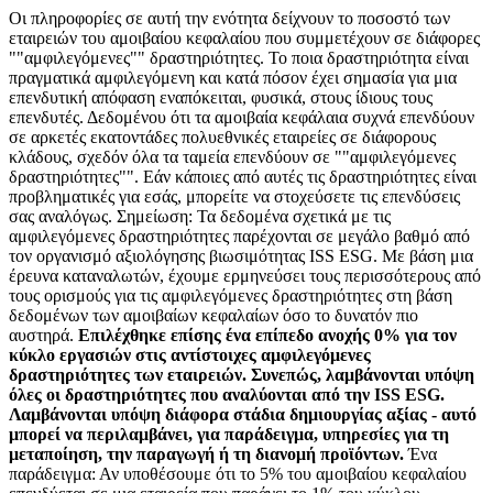
Οι πληροφορίες σε αυτή την ενότητα δείχνουν το ποσοστό των
εταιρειών του αμοιβαίου κεφαλαίου που συμμετέχουν σε διάφορες
""αμφιλεγόμενες"" δραστηριότητες. Το ποια δραστηριότητα είναι
πραγματικά αμφιλεγόμενη και κατά πόσον έχει σημασία για μια
επενδυτική απόφαση εναπόκειται, φυσικά, στους ίδιους τους
επενδυτές. Δεδομένου ότι τα αμοιβαία κεφάλαια συχνά επενδύουν
σε αρκετές εκατοντάδες πολυεθνικές εταιρείες σε διάφορους
κλάδους, σχεδόν όλα τα ταμεία επενδύουν σε ""αμφιλεγόμενες
δραστηριότητες"". Εάν κάποιες από αυτές τις δραστηριότητες είναι
προβληματικές για εσάς, μπορείτε να στοχεύσετε τις επενδύσεις
σας αναλόγως. Σημείωση: Τα δεδομένα σχετικά με τις
αμφιλεγόμενες δραστηριότητες παρέχονται σε μεγάλο βαθμό από
τον οργανισμό αξιολόγησης βιωσιμότητας ISS ESG. Με βάση μια
έρευνα καταναλωτών, έχουμε ερμηνεύσει τους περισσότερους από
τους ορισμούς για τις αμφιλεγόμενες δραστηριότητες στη βάση
δεδομένων των αμοιβαίων κεφαλαίων όσο το δυνατόν πιο
αυστηρά.
Επιλέχθηκε επίσης ένα επίπεδο ανοχής 0% για τον
κύκλο εργασιών στις αντίστοιχες αμφιλεγόμενες
δραστηριότητες των εταιρειών. Συνεπώς, λαμβάνονται υπόψη
όλες οι δραστηριότητες που αναλύονται από την ISS ESG.
Λαμβάνονται υπόψη διάφορα στάδια δημιουργίας αξίας - αυτό
μπορεί να περιλαμβάνει, για παράδειγμα, υπηρεσίες για τη
μεταποίηση, την παραγωγή ή τη διανομή προϊόντων.
Ένα
παράδειγμα: Αν υποθέσουμε ότι το 5% του αμοιβαίου κεφαλαίου