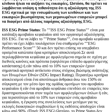
κίνδυνο ή/και να αυξήσει τις ευκαιρίες. Ωστόσο, θα πρέπει να
λαμβάνεται υπόψη η πιθανότητα ότι η αξιολόγηση της ISS
ESG σχετικά με την ενσωμάτωση των κινδύνων και των
ευκαιριών βιωσιμότητας των μεμονωμένων εταιρειών μπορεί
να διαφέρει από άλλους παρόχους αξιολόγησης ESG.
ISS ESG Prime Status
: Το ""ISS ESG Prime Status"" είναι μια
κατάταξη αμοιβαίου κεφαλαίου από τον οργανισμό αξιολόγησης
ISS ESG. Για να λάβει το ""Prime Status"", ένα αμοιβαίο κεφάλαιο
πρέπει να έχει λάβει τουλάχιστον ένα σταθμισμένο ""ESG
Performance Score"" 50 και δεν πρέπει επίσης να υπερβαίνει
ορισμένα κατώτατα όρια κριτηρίων αποκλεισμού.Σε αυτά
περιλαμβάνονται κεφάλαια με αμφιλεγόμενα σημεία σε σχέση με
διεθνείς κανόνες και πρότυπα (υψηλότερο επίπεδο αμφιλεγόμενης
κατάστασης) ή εάν πάνω από το 10% των εταιρειών έχουν
σημαντικά αρνητικό αντίκτυπο στους στόχους βιώσιμης ανάπτυξης
των Ηνωμένων Εθνών (SDG Impact Rating). Περαιτέρω κριτήρια
αποκλεισμού είναι ένα αποτύπωμα άνθρακα άνω του 150% σε
σύγκριση με τον μέσο όρο της ομάδας ομοτίμων του αμοιβαίου
κεφαλαίου ή εάν ένα αμοιβαίο κεφάλαιο επενδύει σε εταιρείες που
δραστηριοποιούνται στον τομέα των αμφιλεγόμενων όπλων ή εάν,
για περισσότερο από το 10% των εταιρειών ενός αμοιβαίου
κεφαλαίου, η έγκριση στις συνελεύσεις των μετόχων για τις
εκλογές διοικητικών συμβουλίων ή τις εκθέσεις αποδοχών είναι
κάτω από 90%. (Πηγή: ISS ESG) Ωστόσο, το Prime Status δεν