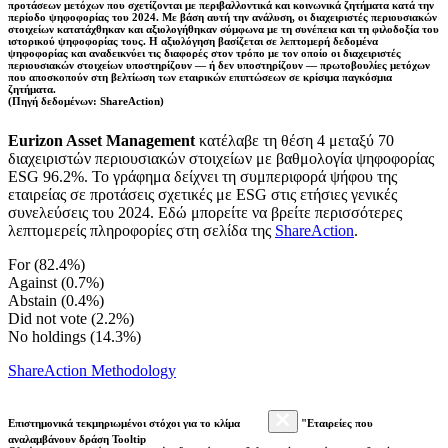
προτάσεων μετόχων που σχετίζονται με περιβαλλοντικά και κοινωνικά ζητήματα κατά την
περίοδο ψηφοφορίας του 2024. Με βάση αυτή την ανάλυση, οι διαχειριστές περιουσιακών
στοιχείων κατατάχθηκαν και αξιολογήθηκαν σύμφωνα με τη συνέπεια και τη φιλοδοξία του
ιστορικού ψηφοφορίας τους. Η αξιολόγηση βασίζεται σε λεπτομερή δεδομένα
ψηφοφορίας και αναδεικνύει τις διαφορές στον τρόπο με τον οποίο οι διαχειριστές
περιουσιακών στοιχείων υποστηρίζουν — ή δεν υποστηρίζουν — πρωτοβουλίες μετόχων
που αποσκοπούν στη βελτίωση των εταιρικών επιπτώσεων σε κρίσιμα παγκόσμια
ζητήματα.
(Πηγή δεδομένων: ShareAction)
Eurizon Asset Management
κατέλαβε τη θέση 4 μεταξύ 70
διαχειριστών περιουσιακών στοιχείων με βαθμολογία ψηφοφορίας
ESG 96.2%. Το γράφημα δείχνει τη συμπεριφορά ψήφου της
εταιρείας σε προτάσεις σχετικές με ESG στις ετήσιες γενικές
συνελεύσεις του 2024. Εδώ μπορείτε να βρείτε περισσότερες
λεπτομερείς πληροφορίες στη σελίδα της
ShareAction
.
For (82.4%)
Against (0.7%)
Abstain (0.4%)
Did not vote (2.2%)
No holdings (14.3%)
ShareAction Methodology
Επιστημονικά τεκμηριωμένοι στόχοι για το κλίμα
"Εταιρείες που
αναλαμβάνουν δράση Tooltip