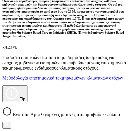
Ολοένα και περισσότερες εταιρείες δεσμεύονται εθελοντικά για στόχους καθαρών
μηδενικών εκπομπών και διαμορφώνουν ενδιάμεσους κλιματικούς στόχους. Οι στόχοι
καθαρού μηδενισμού υποδεικνύουν πόσες εκπομπές πρέπει να μειώσει και να
αντισταθμίσει μια εταιρεία το αργότερο έως το 2050, προκειμένου να ανταποκριθεί στη
συμβολή της εταιρείας στην επίτευξη των κλιματικών στόχων του Παρισιού - τον
περιορισμό της υπερθέρμανσης του πλανήτη στον 1,5°C. Η αποτελεσματικότητα αυτών
των δεσμεύσεων εξαρτάται από το κατά πόσον οι ενδιάμεσοι στόχοι είναι αξιόπιστοι,
επιστημονικά τεκμηριωμένοι και διαφανείς. Η μεθοδολογία για τους επιστημονικά
τεκμηριωμένους κλιματικούς στόχους που χρησιμοποιείται εδώ αναπτύχθηκε από την
πρωτοβουλία Science Based Targets Initiative (SBTi). (Πηγή δεδομένων: Science Based
Target Initiative)."
39.41%
Ποσοστό εταιρειών στο ταμείο με δημόσιες δεσμεύσεις για
στόχους μηδενικών εκπομπών και επιβεβαιωμένους επιστημονικά
τεκμηριωμένους ενδιάμεσους κλιματικούς στόχους.
Μεθοδολογία επιστημονικά τεκμηριωμένων κλιματικών στόχων
Tip
Ενότητα: Αμφιλεγόμενες μετοχές στο αμοιβαίο κεφάλαιο