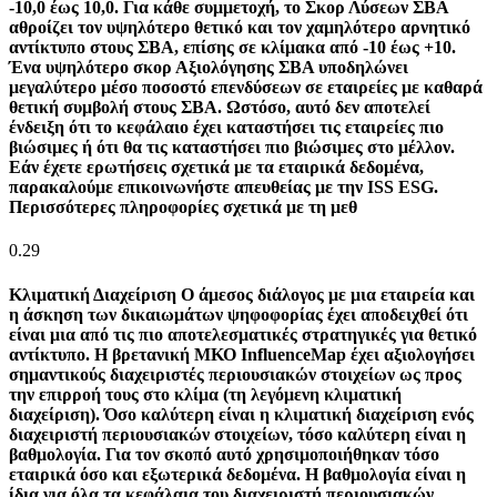
-10,0 έως 10,0. Για κάθε συμμετοχή, το Σκορ Λύσεων ΣΒΑ
αθροίζει τον υψηλότερο θετικό και τον χαμηλότερο αρνητικό
αντίκτυπο στους ΣΒΑ, επίσης σε κλίμακα από -10 έως +10.
Ένα υψηλότερο σκορ Αξιολόγησης ΣΒΑ υποδηλώνει
μεγαλύτερο μέσο ποσοστό επενδύσεων σε εταιρείες με καθαρά
θετική συμβολή στους ΣΒΑ. Ωστόσο, αυτό δεν αποτελεί
ένδειξη ότι το κεφάλαιο έχει καταστήσει τις εταιρείες πιο
βιώσιμες ή ότι θα τις καταστήσει πιο βιώσιμες στο μέλλον.
Εάν έχετε ερωτήσεις σχετικά με τα εταιρικά δεδομένα,
παρακαλούμε επικοινωνήστε απευθείας με την ISS ESG.
Περισσότερες πληροφορίες σχετικά με τη μεθ
0.29
Κλιματική Διαχείριση
Ο άμεσος διάλογος με μια εταιρεία και
η άσκηση των δικαιωμάτων ψηφοφορίας έχει αποδειχθεί ότι
είναι μια από τις πιο αποτελεσματικές στρατηγικές για θετικό
αντίκτυπο. Η βρετανική ΜΚΟ InfluenceMap έχει αξιολογήσει
σημαντικούς διαχειριστές περιουσιακών στοιχείων ως προς
την επιρροή τους στο κλίμα (τη λεγόμενη κλιματική
διαχείριση). Όσο καλύτερη είναι η κλιματική διαχείριση ενός
διαχειριστή περιουσιακών στοιχείων, τόσο καλύτερη είναι η
βαθμολογία. Για τον σκοπό αυτό χρησιμοποιήθηκαν τόσο
εταιρικά όσο και εξωτερικά δεδομένα. Η βαθμολογία είναι η
ίδια για όλα τα κεφάλαια του διαχειριστή περιουσιακών