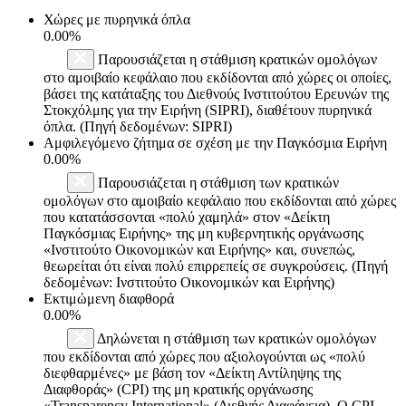
Χώρες με πυρηνικά όπλα
0.00%
Παρουσιάζεται η στάθμιση κρατικών ομολόγων
στο αμοιβαίο κεφάλαιο που εκδίδονται από χώρες οι οποίες,
βάσει της κατάταξης του Διεθνούς Ινστιτούτου Ερευνών της
Στοκχόλμης για την Ειρήνη (SIPRI), διαθέτουν πυρηνικά
όπλα. (Πηγή δεδομένων: SIPRI)
Αμφιλεγόμενο ζήτημα σε σχέση με την Παγκόσμια Ειρήνη
0.00%
Παρουσιάζεται η στάθμιση των κρατικών
ομολόγων στο αμοιβαίο κεφάλαιο που εκδίδονται από χώρες
που κατατάσσονται «πολύ χαμηλά» στον «Δείκτη
Παγκόσμιας Ειρήνης» της μη κυβερνητικής οργάνωσης
«Ινστιτούτο Οικονομικών και Ειρήνης» και, συνεπώς,
θεωρείται ότι είναι πολύ επιρρεπείς σε συγκρούσεις. (Πηγή
δεδομένων: Ινστιτούτο Οικονομικών και Ειρήνης)
Εκτιμώμενη διαφθορά
0.00%
Δηλώνεται η στάθμιση των κρατικών ομολόγων
που εκδίδονται από χώρες που αξιολογούνται ως «πολύ
διεφθαρμένες» με βάση τον «Δείκτη Αντίληψης της
Διαφθοράς» (CPI) της μη κρατικής οργάνωσης
«Transparency International» (Διεθνής Διαφάνεια). Ο CPI