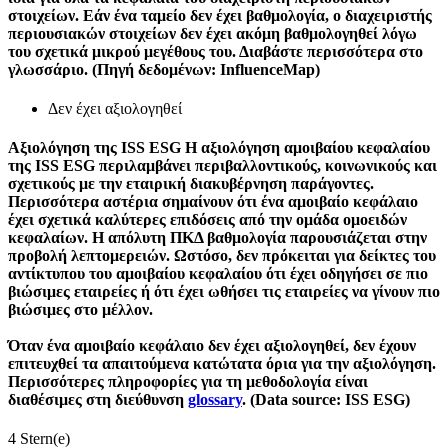
στοιχείων. Εάν ένα ταμείο δεν έχει βαθμολογία, ο διαχειριστής
περιουσιακών στοιχείων δεν έχει ακόμη βαθμολογηθεί λόγω
του σχετικά μικρού μεγέθους του. Διαβάστε περισσότερα στο
γλωσσάριο. (Πηγή δεδομένων: InfluenceMap)
Δεν έχει αξιολογηθεί
Αξιολόγηση της ISS ESG
Η αξιολόγηση αμοιβαίου κεφαλαίου
της ISS ESG περιλαμβάνει περιβαλλοντικούς, κοινωνικούς και
σχετικούς με την εταιρική διακυβέρνηση παράγοντες.
Περισσότερα αστέρια σημαίνουν ότι ένα αμοιβαίο κεφάλαιο
έχει σχετικά καλύτερες επιδόσεις από την ομάδα ομοειδών
κεφαλαίων. Η απόλυτη ΠΚΔ βαθμολογία παρουσιάζεται στην
προβολή λεπτομερειών. Ωστόσο, δεν πρόκειται για δείκτες του
αντίκτυπου του αμοιβαίου κεφαλαίου ότι έχει οδηγήσει σε πιο
βιώσιμες εταιρείες ή ότι έχει ωθήσει τις εταιρείες να γίνουν πιο
βιώσιμες στο μέλλον.
Όταν ένα αμοιβαίο κεφάλαιο δεν έχει αξιολογηθεί, δεν έχουν
επιτευχθεί τα απαιτούμενα κατώτατα όρια για την αξιολόγηση.
Περισσότερες πληροφορίες για τη μεθοδολογία είναι
διαθέσιμες στη διεύθυνση
glossary
. (Data source: ISS ESG)
4 Stern(e)