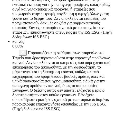
εντατική εκτροφή για την παραγωγή τροφίμων, όπως κρέας,
αβγά και γαλακτοκομικά προϊόντα, ή εταιρείες που
προχωρούν στην εκτροφή, παγίδευση ή σφαγή ζώων για τη
γούνα και το δέρμα τους. Δεν αποκλείονται εταιρείες που
πραγματοποιούν δοκιμές σε ζώα για φαρμακευτικούς
σκοπούς. Εάν έχετε απορίες σχετικά με τα στοιχεία των
εταιρειών, επικοινωνήστε απευθείας με την ISS ESG. (Πηγή
δεδομένων: ISS ESG)
καπνός
0.00%
Παρουσιάζεται η στάθμιση των εταιρειών στο
Ταμείο που δραστηριοποιούνται στην παραγωγή προϊόντων
καπνού. Δεν αποκλείονται οι υπηρεσίες που παρέχονται από
επιχειρήσεις που ασχολούνται με την αδειοδότηση, το
μάρκετινγκ και τη διαφήμιση καπνού, καθώς και από
επιχειρήσεις που προμηθεύουν βασικές πρώτες ύλες και
υλικά συσκευασίας που χρησιμοποιούνται ειδικά για την
παραγωγή προϊόντων καπνού, όπως οι συσκευασίες
τσιγάρων. Ο δείκτης αυτός δεν απαιτεί ελάχιστο μερίδιο
δραστηριοτήτων στον κύκλο εργασιών. Εάν έχετε
οποιεσδήποτε ερωτήσεις σχετικά με τα εταιρικά δεδομένα,
παρακαλούμε επικοινωνήστε απευθείας με την ISS ESG.
(Πηγή δεδομένων: ISS ESG)