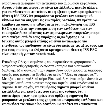
υποδηλώνει αυτόματα τον αντίκτυπο του αμοιβαίου κεφαλαίου.
Αυτός ο δείκτης μπορεί να είναι κατάλληλος, μεταξύ άλλων,
για επενδυτές που πιστεύουν ότι η εξέταση των κριτηρίων που
θέτει η ISS ESG θα μπορούσε να μειώσει τον οικονομικό
κίνδυνο και να αυξήσει τις ευκαιρίες. Ωστόσο, θα πρέπει να
λαμβάνεται υπόψη η πιθανότητα ότι η αξιολόγηση της ISS
ESG σχετικά με την ενσωμάτωση των κινδύνων και των
ευκαιριών βιωσιμότητας των μεμονωμένων εταιρειών μπορεί
να διαφέρει από άλλους παρόχους αξιολόγησης ESG. Ο
δείκτης αυτός μπορεί επίσης να είναι κατάλληλος για
επενδυτές που επιθυμούν να είναι συνεπείς με τις αξίες τους και
για τους οποίους τα ελάχιστα κριτήρια που θέτει η ISS ESG
είναι επαρκή για τον σκοπό αυτό.
Ετικέτες
: Όλες οι σημάνσεις που παρατίθενται χρησιμοποιούν
διαφορετικούς ορισμούς, ελάχιστα κριτήρια και διαδικασίες
διαλογής. Μια σύγκριση των σημάνσεων όσον αφορά τις διάφορες
πτυχές τους μπορεί να βρεθεί στο πεδίο ""Όλες οι σημάνσεις"".
Με εξαίρεση το γαλλικό σήμα Finansol, δεν είναι ακόμη δυνατό να
συναχθεί αυτόματα ο αντίκτυπος του ταμείου από κανένα από τα
σήματα.
Κατ' αρχήν, τα επιμέρους σήματα μπορεί να είναι
κατάλληλα για επενδυτές που είναι της γνώμης ότι η
συνεκτίμηση των κριτηρίων που ορίζει η σήμανση θα
μπορούσε να μειώσει τους χρηματοοικονομικούς κινδύνους και
να αυξήσει τις ευκαιρίες. Ωστόσο, θα πρέπει να λαμβάνεται