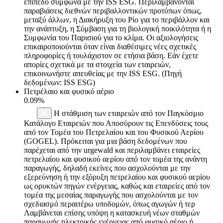
επίπεδο σύμφωνα με την ISS ESG. Περιλαμβάνονται
παραβιάσεις διεθνών περιβαλλοντικών προτύπων όπως,
μεταξύ άλλων, η Διακήρυξη του Ρίο για το περιβάλλον και
την ανάπτυξη, η Σύμβαση για τη βιολογική ποικιλότητα ή η
Συμφωνία του Παρισιού για το κλίμα. Οι αξιολογήσεις
επικαιροποιούνται όταν είναι διαθέσιμες νέες σχετικές
πληροφορίες ή τουλάχιστον σε ετήσια βάση. Εάν έχετε
απορίες σχετικά με τα στοιχεία των εταιρειών,
επικοινωνήστε απευθείας με την ISS ESG. (Πηγή
δεδομένων: ISS ESG)
Πετρέλαιο και φυσικό αέριο
0.09%
Η στάθμιση των εταιρειών από τον Παγκόσμιο
Κατάλογο Εταιρειών που Αποσύρουν τις Επενδύσεις τους
από τον Τομέα του Πετρελαίου και του Φυσικού Αερίου
(GOGEL). Πρόκειται για μια βάση δεδομένων που
παρέχεται από την urgewald και περιλαμβάνει εταιρείες
πετρελαίου και φυσικού αερίου από τον τομέα της ανάντη
παραγωγής, δηλαδή εκείνες που ασχολούνται με την
εξερεύνηση ή την εξόρυξη πετρελαίου και φυσικού αερίου
ως ορυκτών πηγών ενέργειας, καθώς και εταιρείες από τον
τομέα της μεσαίας παραγωγής που ασχολούνται με τον
σχεδιασμό περαιτέρω υποδομών, όπως αγωγών ή τερ
Λαμβάνεται επίσης υπόψη η κατασκευή νέων σταθμών
παραγωγής ηλεκτρικής ενέργειας από φυσικό αέριο ή