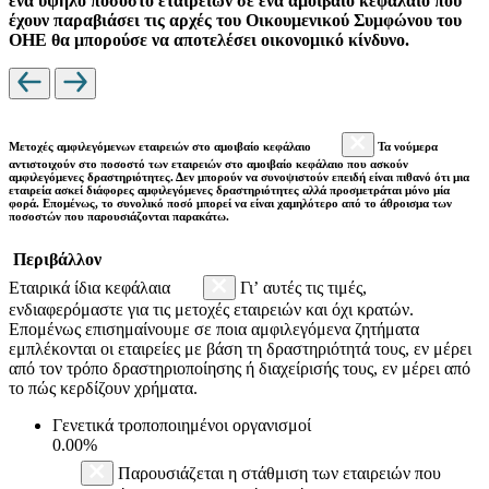
ένα υψηλό ποσοστό εταιρειών σε ένα αμοιβαίο κεφάλαιο που
έχουν παραβιάσει τις αρχές του Οικουμενικού Συμφώνου του
ΟΗΕ θα μπορούσε να αποτελέσει οικονομικό κίνδυνο.
Μετοχές αμφιλεγόμενων εταιρειών στο αμοιβαίο κεφάλαιο
Τα νούμερα
αντιστοιχούν στο ποσοστό των εταιρειών στο αμοιβαίο κεφάλαιο που ασκούν
αμφιλεγόμενες δραστηριότητες. Δεν μπορούν να συνοψιστούν επειδή είναι πιθανό ότι μια
εταιρεία ασκεί διάφορες αμφιλεγόμενες δραστηριότητες αλλά προσμετράται μόνο μία
φορά. Επομένως, το συνολικό ποσό μπορεί να είναι χαμηλότερο από το άθροισμα των
ποσοστών που παρουσιάζονται παρακάτω.
Περιβάλλον
Εταιρικά ίδια κεφάλαια
Γι’ αυτές τις τιμές,
ενδιαφερόμαστε για τις μετοχές εταιρειών και όχι κρατών.
Επομένως επισημαίνουμε σε ποια αμφιλεγόμενα ζητήματα
εμπλέκονται οι εταιρείες με βάση τη δραστηριότητά τους, εν μέρει
από τον τρόπο δραστηριοποίησης ή διαχείρισής τους, εν μέρει από
το πώς κερδίζουν χρήματα.
Γενετικά τροποποιημένοι οργανισμοί
0.00%
Παρουσιάζεται η στάθμιση των εταιρειών που