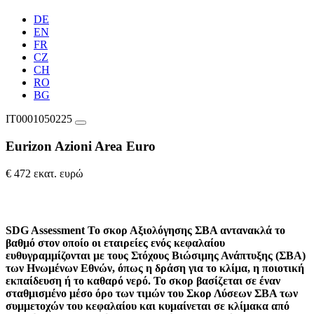
DE
EN
FR
CZ
CH
RO
BG
IT0001050225
Eurizon Azioni Area Euro
€ 472 εκατ. ευρώ
SDG Assessment
Το σκορ Αξιολόγησης ΣΒΑ αντανακλά το
βαθμό στον οποίο οι εταιρείες ενός κεφαλαίου
ευθυγραμμίζονται με τους Στόχους Βιώσιμης Ανάπτυξης (ΣΒΑ)
των Ηνωμένων Εθνών, όπως η δράση για το κλίμα, η ποιοτική
εκπαίδευση ή το καθαρό νερό. Το σκορ βασίζεται σε έναν
σταθμισμένο μέσο όρο των τιμών του Σκορ Λύσεων ΣΒΑ των
συμμετοχών του κεφαλαίου και κυμαίνεται σε κλίμακα από