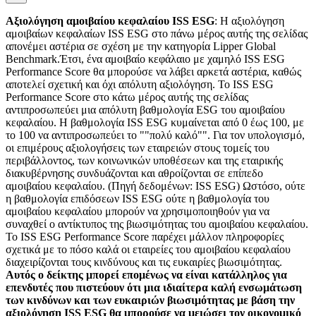
Αξιολόγηση αμοιβαίου κεφαλαίου ISS ESG
: Η αξιολόγηση
αμοιβαίων κεφαλαίων ISS ESG στο πάνω μέρος αυτής της σελίδας
απονέμει αστέρια σε σχέση με την κατηγορία Lipper Global
Benchmark.Έτσι, ένα αμοιβαίο κεφάλαιο με χαμηλό ISS ESG
Performance Score θα μπορούσε να λάβει αρκετά αστέρια, καθώς
αποτελεί σχετική και όχι απόλυτη αξιολόγηση. Το ISS ESG
Performance Score στο κάτω μέρος αυτής της σελίδας
αντιπροσωπεύει μια απόλυτη βαθμολογία ESG του αμοιβαίου
κεφαλαίου. Η βαθμολογία ISS ESG κυμαίνεται από 0 έως 100, με
το 100 να αντιπροσωπεύει το ""πολύ καλό"". Για τον υπολογισμό,
οι επιμέρους αξιολογήσεις των εταιρειών στους τομείς του
περιβάλλοντος, των κοινωνικών υποθέσεων και της εταιρικής
διακυβέρνησης συνδυάζονται και αθροίζονται σε επίπεδο
αμοιβαίου κεφαλαίου. (Πηγή δεδομένων: ISS ESG) Ωστόσο, ούτε
η βαθμολογία επιδόσεων ISS ESG ούτε η βαθμολογία του
αμοιβαίου κεφαλαίου μπορούν να χρησιμοποιηθούν για να
συναχθεί ο αντίκτυπος της βιωσιμότητας του αμοιβαίου κεφαλαίου.
Το ISS ESG Performance Score παρέχει μάλλον πληροφορίες
σχετικά με το πόσο καλά οι εταιρείες του αμοιβαίου κεφαλαίου
διαχειρίζονται τους κινδύνους και τις ευκαιρίες βιωσιμότητας.
Αυτός ο δείκτης μπορεί επομένως να είναι κατάλληλος για
επενδυτές που πιστεύουν ότι μια ιδιαίτερα καλή ενσωμάτωση
των κινδύνων και των ευκαιριών βιωσιμότητας με βάση την
αξιολόγηση ISS ESG θα μπορούσε να μειώσει τον οικονομικό