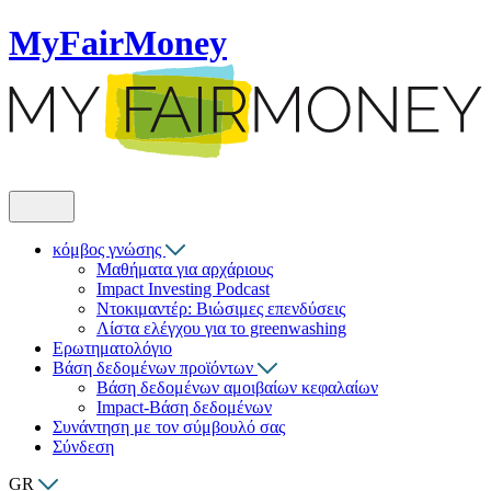
MyFairMoney
κόμβος γνώσης
Μαθήματα για αρχάριους
Impact Investing Podcast
Ντοκιμαντέρ: Βιώσιμες επενδύσεις
Λίστα ελέγχου για το greenwashing
Ερωτηματολόγιο
Βάση δεδομένων προϊόντων
Βάση δεδομένων αμοιβαίων κεφαλαίων
Impact-Βάση δεδομένων
Συνάντηση με τον σύμβουλό σας
Σύνδεση
GR