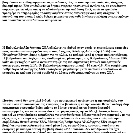
βοηθήσουν να ευθυγραμμίσετε τις επενδύσεις σας με τους προσωπικούς σας στόχους
βιωσιμότητας. Είτε επιδιώκετε να δημιουργήσετε πραγματικό αντίκτυπο, να επενδύσετε
σύμφωνα με τις αξίες σας ή να αξιολογήσετε την απόδοση ESG, αυτά τα εργαλεία
προσφέρουν πληροφορίες προσαρμοσμένες στους συγκεκριμένους σας στόχους. Η
κατανόηση του σκοπού κάθε δείκτη μπορεί να σας καθοδηγήσει στη λήψη ενημερωμένων
και ουσιαστικών επενδυτικών αποφάσεων.
Η Βαθμολογία Αξιολόγησης ΣΒΑ αξιολογεί το βαθμό στον οποίο οι υποκείμενες εταιρείες
ενός ταμείου ευθυγραμμίζονται με τους Στόχους Βιώσιμης Ανάπτυξης (ΣΒΑ) των
Ηνωμένων Εθνών, όπως η δράση για το κλίμα, το καθαρό νερό ή η ποιοτική εκπαίδευση.
Η βαθμολογία υπολογίζεται ως σταθμισμένος μέσος όρος της Βαθμολογίας Λύσεων ΣΒΑ
κάθε συμμετοχής, η οποία αντικατοπτρίζει τις πιο σημαντικές θετικές και αρνητικές
συνεισφορές στους ΣΒΑ. Οι βαθμολογίες κυμαίνονται από -10 έως +10. Μια υψηλότερη
Βαθμολογία Αξιολόγησης ΣΒΑ υποδηλώνει μεγαλύτερο μέσο ποσοστό επενδύσεων σε
εταιρείες με καθαρά θετική συμβολή σε λύσεις ευθυγραμμισμένες με τους ΣΒΑ.
Ωστόσο, αυτό δεν αποτελεί ένδειξη του πραγματικού αντίκτυπου ή της συμβολής του
ταμείου στο να καταστήσει τις εταιρείες πιο βιώσιμες ή να προκαλέσει θετική αλλαγή στην
πραγματική οικονομία (δείτε επίσης το βίντεο σχετικά με τη διαφορά μεταξύ
ευθυγράμμισης και αντίκτυπου στο κάτω μέρος αυτής της σελίδας). Αυτός ο δείκτης
μπορεί να είναι ιδιαίτερα κατάλληλος για επενδυτές που θέλουν να ευθυγραμμιστούν με τις
αξίες τους και επομένως επιθυμούν να επενδύσουν σε εταιρείες που κατά μέσο όρο
συμβάλλουν θετικά στους ΣΒΑ. Μια υψηλή Βαθμολογία Αξιολόγησης ΣΒΑ μπορεί να
βοηθήσει να διασφαλιστεί ότι, κατά μέσο όρο, οι επενδύσεις πραγματοποιούνται σε
εταιρείες με καθαρά θετική συμβολή στους ΣΒΑ· ωστόσο, δεν υποδηλώνει ότι έχει
σημειωθεί οποιαδήποτε αλλαγή στη συμπεριφορά της εταιρείας (ένας «αντίκτυπος») ως