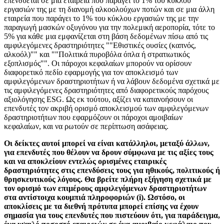
επενδύεται σε μια εταιρεία που παράγει το 1% του κύκλου
εργασιών της με τη διανομή αλκοολούχων ποτών και σε μια άλλη
εταιρεία που παράγει το 1% του κύκλου εργασιών της με την
παραγωγή μασκών οξυγόνου για την πολεμική αεροπορία, τότε το
5% για κάθε μια εμφανίζεται στη βάση δεδομένων πίσω από τις
αμφιλεγόμενες δραστηριότητες ""Εθιστικές ουσίες (καπνός,
αλκοόλ)"" και ""Πολιτικά πυροβόλα όπλα ή στρατιωτικός
εξοπλισμός"". Οι πάροχοι κεφαλαίων μπορούν να ορίσουν
διαφορετικό πεδίο εφαρμογής για τον αποκλεισμό των
αμφιλεγόμενων δραστηριοτήτων ή να λάβουν δεδομένα σχετικά με
τις αμφιλεγόμενες δραστηριότητες από διαφορετικούς παρόχους
αξιολόγησης ESG. Ως εκ τούτου, αξίζει να κατανοήσουν οι
επενδυτές τον ακριβή ορισμό αποκλεισμού των αμφιλεγόμενων
δραστηριοτήτων που εφαρμόζουν οι πάροχοι αμοιβαίων
κεφαλαίων, και να ρωτούν σε περίπτωση ασάφειας.
Οι δείκτες αυτοί μπορεί να είναι κατάλληλοι, μεταξύ άλλων,
για επενδυτές που θέλουν να δρουν σύμφωνα με τις αξίες τους
και να αποκλείουν εντελώς ορισμένες εταιρικές
δραστηριότητες στις επενδύσεις τους για ηθικούς, πολιτικούς ή
θρησκευτικούς λόγους. Θα βρείτε πλήρη εξήγηση σχετικά με
τον ορισμό των επιμέρους αμφιλεγόμενων δραστηριοτήτων
στα αντίστοιχα κουμπιά πληροφοριών (i). Ωστόσο, οι
αποκλίσεις με τα διεθνή πρότυπα μπορεί επίσης να έχουν
σημασία για τους επενδυτές που πιστεύουν ότι, για παράδειγμα,