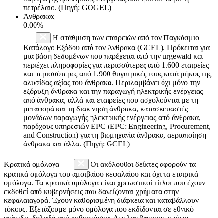
πετρέλαιο. (Πηγή: GOGEL)
Άνθρακας
0.00%
Η στάθμιση των εταιρειών από τον Παγκόσμιο
Κατάλογο Εξόδου από τον Άνθρακα (GCEL). Πρόκειται για
μια βάση δεδομένων που παρέχεται από την urgewald και
περιέχει πληροφορίες για περισσότερες από 1.600 εταιρείες
και περισσότερες από 1.900 θυγατρικές τους κατά μήκος της
αλυσίδας αξίας του άνθρακα. Περιλαμβάνει όχι μόνο την
εξόρυξη άνθρακα και την παραγωγή ηλεκτρικής ενέργειας
από άνθρακα, αλλά και εταιρείες που ασχολούνται με τη
μεταφορά και τη διακίνηση άνθρακα, κατασκευαστές
μονάδων παραγωγής ηλεκτρικής ενέργειας από άνθρακα,
παρόχους υπηρεσιών EPC (EPC: Engineering, Procurement,
and Construction) για τη βιομηχανία άνθρακα, αεριοποίηση
άνθρακα και άλλα. (Πηγή: GCEL)
Κρατικά ομόλογα
Οι ακόλουθοι δείκτες αφορούν τα
κρατικά ομόλογα του αμοιβαίου κεφαλαίου και όχι τα εταιρικά
ομόλογα. Τα κρατικά ομόλογα είναι χρεωστικοί τίτλοι που έχουν
εκδοθεί από κυβερνήσεις που δανείζονται χρήματα στην
κεφαλαιαγορά. Έχουν καθορισμένη διάρκεια και καταβάλλουν
τόκους. Εξετάζουμε μόνο ομόλογα που εκδίδονται σε εθνικό
επίπεδο, δηλαδή από κυβερνήσεις. Δεν λαμβάνουμε υπόψη