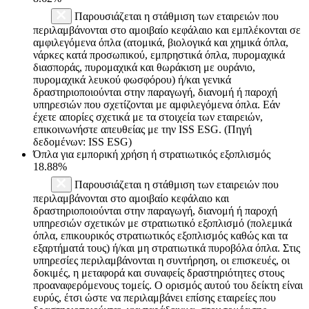
Παρουσιάζεται η στάθμιση των εταιρειών που
περιλαμβάνονται στο αμοιβαίο κεφάλαιο και εμπλέκονται σε
αμφιλεγόμενα όπλα (ατομικά, βιολογικά και χημικά όπλα,
νάρκες κατά προσωπικού, εμπρηστικά όπλα, πυρομαχικά
διασποράς, πυρομαχικά και θωράκιση με ουράνιο,
πυρομαχικά λευκού φωσφόρου) ή/και γενικά
δραστηριοποιούνται στην παραγωγή, διανομή ή παροχή
υπηρεσιών που σχετίζονται με αμφιλεγόμενα όπλα. Εάν
έχετε απορίες σχετικά με τα στοιχεία των εταιρειών,
επικοινωνήστε απευθείας με την ISS ESG. (Πηγή
δεδομένων: ISS ESG)
Όπλα για εμπορική χρήση ή στρατιωτικός εξοπλισμός
18.88%
Παρουσιάζεται η στάθμιση των εταιρειών που
περιλαμβάνονται στο αμοιβαίο κεφάλαιο και
δραστηριοποιούνται στην παραγωγή, διανομή ή παροχή
υπηρεσιών σχετικών με στρατιωτικό εξοπλισμό (πολεμικά
όπλα, επικουρικός στρατιωτικός εξοπλισμός καθώς και τα
εξαρτήματά τους) ή/και μη στρατιωτικά πυροβόλα όπλα. Στις
υπηρεσίες περιλαμβάνονται η συντήρηση, οι επισκευές, οι
δοκιμές, η μεταφορά και συναφείς δραστηριότητες στους
προαναφερόμενους τομείς. Ο ορισμός αυτού του δείκτη είναι
ευρύς, έτσι ώστε να περιλαμβάνει επίσης εταιρείες που