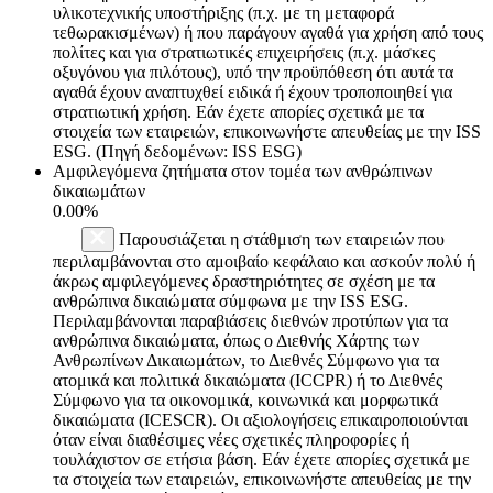
υλικοτεχνικής υποστήριξης (π.χ. με τη μεταφορά
τεθωρακισμένων) ή που παράγουν αγαθά για χρήση από τους
πολίτες και για στρατιωτικές επιχειρήσεις (π.χ. μάσκες
οξυγόνου για πιλότους), υπό την προϋπόθεση ότι αυτά τα
αγαθά έχουν αναπτυχθεί ειδικά ή έχουν τροποποιηθεί για
στρατιωτική χρήση. Εάν έχετε απορίες σχετικά με τα
στοιχεία των εταιρειών, επικοινωνήστε απευθείας με την ISS
ESG. (Πηγή δεδομένων: ISS ESG)
Αμφιλεγόμενα ζητήματα στον τομέα των ανθρώπινων
δικαιωμάτων
0.00%
Παρουσιάζεται η στάθμιση των εταιρειών που
περιλαμβάνονται στο αμοιβαίο κεφάλαιο και ασκούν πολύ ή
άκρως αμφιλεγόμενες δραστηριότητες σε σχέση με τα
ανθρώπινα δικαιώματα σύμφωνα με την ISS ESG.
Περιλαμβάνονται παραβιάσεις διεθνών προτύπων για τα
ανθρώπινα δικαιώματα, όπως ο Διεθνής Χάρτης των
Ανθρωπίνων Δικαιωμάτων, το Διεθνές Σύμφωνο για τα
ατομικά και πολιτικά δικαιώματα (ICCPR) ή το Διεθνές
Σύμφωνο για τα οικονομικά, κοινωνικά και μορφωτικά
δικαιώματα (ICESCR). Οι αξιολογήσεις επικαιροποιούνται
όταν είναι διαθέσιμες νέες σχετικές πληροφορίες ή
τουλάχιστον σε ετήσια βάση. Εάν έχετε απορίες σχετικά με
τα στοιχεία των εταιρειών, επικοινωνήστε απευθείας με την