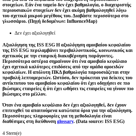
στοιχείων. Εάν ένα ταμείο δεν έχει βαθμολογία, ο διαχειριστής
περιουσιακών στοιχείων δεν έχει ακόμη βαθμολογηθεί λόγω
του σχετικά μικρού μεγέθους του. Διαβάστε περισσότερα στο
γλωσσάριο. (Πηγή δεδομένων: InfluenceMap)
Δεν έχει αξιολογηθεί
Αξιολόγηση της ISS ESG
Η αξιολόγηση αμοιβαίου κεφαλαίου
της ISS ESG περιλαμβάνει περιβαλλοντικούς, κοινωνικούς και
σχετικούς με την εταιρική διακυβέρνηση παράγοντες.
Περισσότερα αστέρια σημαίνουν ότι ένα αμοιβαίο κεφάλαιο
έχει σχετικά καλύτερες επιδόσεις από την ομάδα ομοειδών
κεφαλαίων. Η απόλυτη ΠΚΔ βαθμολογία παρουσιάζεται στην
προβολή λεπτομερειών. Ωστόσο, δεν πρόκειται για δείκτες του
αντίκτυπου του αμοιβαίου κεφαλαίου ότι έχει οδηγήσει σε πιο
βιώσιμες εταιρείες ή ότι έχει ωθήσει τις εταιρείες να γίνουν πιο
βιώσιμες στο μέλλον.
Όταν ένα αμοιβαίο κεφάλαιο δεν έχει αξιολογηθεί, δεν έχουν
επιτευχθεί τα απαιτούμενα κατώτατα όρια για την αξιολόγηση.
Περισσότερες πληροφορίες για τη μεθοδολογία είναι
διαθέσιμες στη διεύθυνση
glossary
. (Data source: ISS ESG)
4 Stern(e)