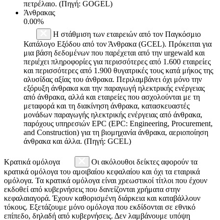
πετρέλαιο. (Πηγή: GOGEL)
Άνθρακας
0.00%
Η στάθμιση των εταιρειών από τον Παγκόσμιο
Κατάλογο Εξόδου από τον Άνθρακα (GCEL). Πρόκειται για
μια βάση δεδομένων που παρέχεται από την urgewald και
περιέχει πληροφορίες για περισσότερες από 1.600 εταιρείες
και περισσότερες από 1.900 θυγατρικές τους κατά μήκος της
αλυσίδας αξίας του άνθρακα. Περιλαμβάνει όχι μόνο την
εξόρυξη άνθρακα και την παραγωγή ηλεκτρικής ενέργειας
από άνθρακα, αλλά και εταιρείες που ασχολούνται με τη
μεταφορά και τη διακίνηση άνθρακα, κατασκευαστές
μονάδων παραγωγής ηλεκτρικής ενέργειας από άνθρακα,
παρόχους υπηρεσιών EPC (EPC: Engineering, Procurement,
and Construction) για τη βιομηχανία άνθρακα, αεριοποίηση
άνθρακα και άλλα. (Πηγή: GCEL)
Κρατικά ομόλογα
Οι ακόλουθοι δείκτες αφορούν τα
κρατικά ομόλογα του αμοιβαίου κεφαλαίου και όχι τα εταιρικά
ομόλογα. Τα κρατικά ομόλογα είναι χρεωστικοί τίτλοι που έχουν
εκδοθεί από κυβερνήσεις που δανείζονται χρήματα στην
κεφαλαιαγορά. Έχουν καθορισμένη διάρκεια και καταβάλλουν
τόκους. Εξετάζουμε μόνο ομόλογα που εκδίδονται σε εθνικό
επίπεδο, δηλαδή από κυβερνήσεις. Δεν λαμβάνουμε υπόψη