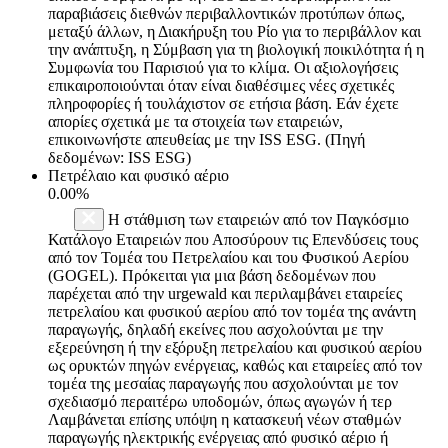
παραβιάσεις διεθνών περιβαλλοντικών προτύπων όπως,
μεταξύ άλλων, η Διακήρυξη του Ρίο για το περιβάλλον και
την ανάπτυξη, η Σύμβαση για τη βιολογική ποικιλότητα ή η
Συμφωνία του Παρισιού για το κλίμα. Οι αξιολογήσεις
επικαιροποιούνται όταν είναι διαθέσιμες νέες σχετικές
πληροφορίες ή τουλάχιστον σε ετήσια βάση. Εάν έχετε
απορίες σχετικά με τα στοιχεία των εταιρειών,
επικοινωνήστε απευθείας με την ISS ESG. (Πηγή
δεδομένων: ISS ESG)
Πετρέλαιο και φυσικό αέριο
0.00%
Η στάθμιση των εταιρειών από τον Παγκόσμιο
Κατάλογο Εταιρειών που Αποσύρουν τις Επενδύσεις τους
από τον Τομέα του Πετρελαίου και του Φυσικού Αερίου
(GOGEL). Πρόκειται για μια βάση δεδομένων που
παρέχεται από την urgewald και περιλαμβάνει εταιρείες
πετρελαίου και φυσικού αερίου από τον τομέα της ανάντη
παραγωγής, δηλαδή εκείνες που ασχολούνται με την
εξερεύνηση ή την εξόρυξη πετρελαίου και φυσικού αερίου
ως ορυκτών πηγών ενέργειας, καθώς και εταιρείες από τον
τομέα της μεσαίας παραγωγής που ασχολούνται με τον
σχεδιασμό περαιτέρω υποδομών, όπως αγωγών ή τερ
Λαμβάνεται επίσης υπόψη η κατασκευή νέων σταθμών
παραγωγής ηλεκτρικής ενέργειας από φυσικό αέριο ή