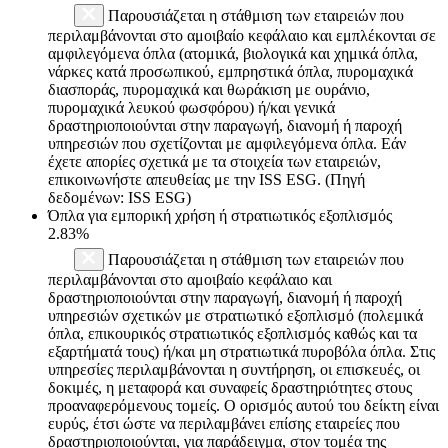
Παρουσιάζεται η στάθμιση των εταιρειών που
περιλαμβάνονται στο αμοιβαίο κεφάλαιο και εμπλέκονται σε
αμφιλεγόμενα όπλα (ατομικά, βιολογικά και χημικά όπλα,
νάρκες κατά προσωπικού, εμπρηστικά όπλα, πυρομαχικά
διασποράς, πυρομαχικά και θωράκιση με ουράνιο,
πυρομαχικά λευκού φωσφόρου) ή/και γενικά
δραστηριοποιούνται στην παραγωγή, διανομή ή παροχή
υπηρεσιών που σχετίζονται με αμφιλεγόμενα όπλα. Εάν
έχετε απορίες σχετικά με τα στοιχεία των εταιρειών,
επικοινωνήστε απευθείας με την ISS ESG. (Πηγή
δεδομένων: ISS ESG)
Όπλα για εμπορική χρήση ή στρατιωτικός εξοπλισμός
2.83%
Παρουσιάζεται η στάθμιση των εταιρειών που
περιλαμβάνονται στο αμοιβαίο κεφάλαιο και
δραστηριοποιούνται στην παραγωγή, διανομή ή παροχή
υπηρεσιών σχετικών με στρατιωτικό εξοπλισμό (πολεμικά
όπλα, επικουρικός στρατιωτικός εξοπλισμός καθώς και τα
εξαρτήματά τους) ή/και μη στρατιωτικά πυροβόλα όπλα. Στις
υπηρεσίες περιλαμβάνονται η συντήρηση, οι επισκευές, οι
δοκιμές, η μεταφορά και συναφείς δραστηριότητες στους
προαναφερόμενους τομείς. Ο ορισμός αυτού του δείκτη είναι
ευρύς, έτσι ώστε να περιλαμβάνει επίσης εταιρείες που
δραστηριοποιούνται, για παράδειγμα, στον τομέα της