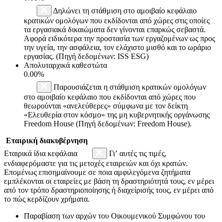
Δηλώνει τη στάθμιση στο αμοιβαίο κεφάλαιο
κρατικών ομολόγων που εκδίδονται από χώρες στις οποίες
τα εργασιακά δικαιώματα δεν γίνονται επαρκώς σεβαστά.
Αφορά ειδικότερα την προστασία των εργαζομένων ως προς
την υγεία, την ασφάλεια, τον ελάχιστο μισθό και το ωράριο
εργασίας. (Πηγή δεδομένων: ISS ESG)
Απολυταρχικά καθεστώτα
0.00%
Παρουσιάζεται η στάθμιση κρατικών ομολόγων
στο αμοιβαίο κεφάλαιο που εκδίδονται από χώρες που
θεωρούνται «ανελεύθερες» σύμφωνα με τον δείκτη
«Ελευθερία στον κόσμο» της μη κυβερνητικής οργάνωσης
Freedom House (Πηγή δεδομένων: Freedom House).
Εταιρική διακυβέρνηση
Εταιρικά ίδια κεφάλαια
Γι’ αυτές τις τιμές,
ενδιαφερόμαστε για τις μετοχές εταιρειών και όχι κρατών.
Επομένως επισημαίνουμε σε ποια αμφιλεγόμενα ζητήματα
εμπλέκονται οι εταιρείες με βάση τη δραστηριότητά τους, εν μέρει
από τον τρόπο δραστηριοποίησης ή διαχείρισής τους, εν μέρει από
το πώς κερδίζουν χρήματα.
Παραβίαση των αρχών του Οικουμενικού Συμφώνου του