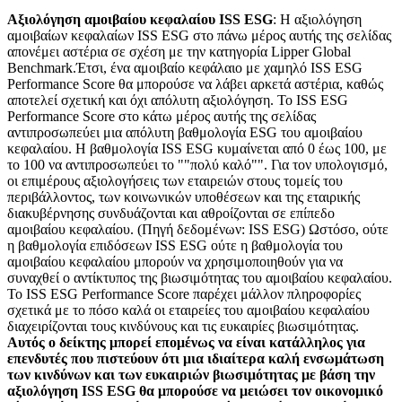
Αξιολόγηση αμοιβαίου κεφαλαίου ISS ESG
: Η αξιολόγηση
αμοιβαίων κεφαλαίων ISS ESG στο πάνω μέρος αυτής της σελίδας
απονέμει αστέρια σε σχέση με την κατηγορία Lipper Global
Benchmark.Έτσι, ένα αμοιβαίο κεφάλαιο με χαμηλό ISS ESG
Performance Score θα μπορούσε να λάβει αρκετά αστέρια, καθώς
αποτελεί σχετική και όχι απόλυτη αξιολόγηση. Το ISS ESG
Performance Score στο κάτω μέρος αυτής της σελίδας
αντιπροσωπεύει μια απόλυτη βαθμολογία ESG του αμοιβαίου
κεφαλαίου. Η βαθμολογία ISS ESG κυμαίνεται από 0 έως 100, με
το 100 να αντιπροσωπεύει το ""πολύ καλό"". Για τον υπολογισμό,
οι επιμέρους αξιολογήσεις των εταιρειών στους τομείς του
περιβάλλοντος, των κοινωνικών υποθέσεων και της εταιρικής
διακυβέρνησης συνδυάζονται και αθροίζονται σε επίπεδο
αμοιβαίου κεφαλαίου. (Πηγή δεδομένων: ISS ESG) Ωστόσο, ούτε
η βαθμολογία επιδόσεων ISS ESG ούτε η βαθμολογία του
αμοιβαίου κεφαλαίου μπορούν να χρησιμοποιηθούν για να
συναχθεί ο αντίκτυπος της βιωσιμότητας του αμοιβαίου κεφαλαίου.
Το ISS ESG Performance Score παρέχει μάλλον πληροφορίες
σχετικά με το πόσο καλά οι εταιρείες του αμοιβαίου κεφαλαίου
διαχειρίζονται τους κινδύνους και τις ευκαιρίες βιωσιμότητας.
Αυτός ο δείκτης μπορεί επομένως να είναι κατάλληλος για
επενδυτές που πιστεύουν ότι μια ιδιαίτερα καλή ενσωμάτωση
των κινδύνων και των ευκαιριών βιωσιμότητας με βάση την
αξιολόγηση ISS ESG θα μπορούσε να μειώσει τον οικονομικό