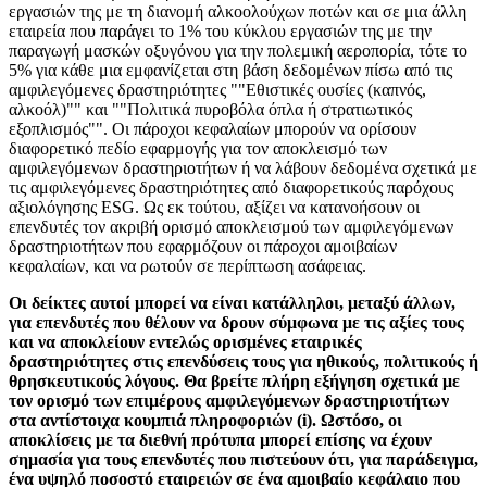
εργασιών της με τη διανομή αλκοολούχων ποτών και σε μια άλλη
εταιρεία που παράγει το 1% του κύκλου εργασιών της με την
παραγωγή μασκών οξυγόνου για την πολεμική αεροπορία, τότε το
5% για κάθε μια εμφανίζεται στη βάση δεδομένων πίσω από τις
αμφιλεγόμενες δραστηριότητες ""Εθιστικές ουσίες (καπνός,
αλκοόλ)"" και ""Πολιτικά πυροβόλα όπλα ή στρατιωτικός
εξοπλισμός"". Οι πάροχοι κεφαλαίων μπορούν να ορίσουν
διαφορετικό πεδίο εφαρμογής για τον αποκλεισμό των
αμφιλεγόμενων δραστηριοτήτων ή να λάβουν δεδομένα σχετικά με
τις αμφιλεγόμενες δραστηριότητες από διαφορετικούς παρόχους
αξιολόγησης ESG. Ως εκ τούτου, αξίζει να κατανοήσουν οι
επενδυτές τον ακριβή ορισμό αποκλεισμού των αμφιλεγόμενων
δραστηριοτήτων που εφαρμόζουν οι πάροχοι αμοιβαίων
κεφαλαίων, και να ρωτούν σε περίπτωση ασάφειας.
Οι δείκτες αυτοί μπορεί να είναι κατάλληλοι, μεταξύ άλλων,
για επενδυτές που θέλουν να δρουν σύμφωνα με τις αξίες τους
και να αποκλείουν εντελώς ορισμένες εταιρικές
δραστηριότητες στις επενδύσεις τους για ηθικούς, πολιτικούς ή
θρησκευτικούς λόγους. Θα βρείτε πλήρη εξήγηση σχετικά με
τον ορισμό των επιμέρους αμφιλεγόμενων δραστηριοτήτων
στα αντίστοιχα κουμπιά πληροφοριών (i). Ωστόσο, οι
αποκλίσεις με τα διεθνή πρότυπα μπορεί επίσης να έχουν
σημασία για τους επενδυτές που πιστεύουν ότι, για παράδειγμα,
ένα υψηλό ποσοστό εταιρειών σε ένα αμοιβαίο κεφάλαιο που