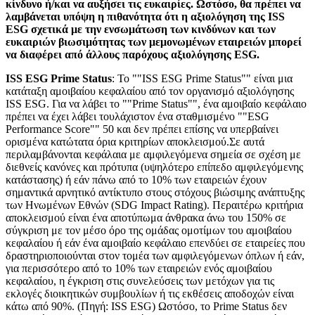
κίνδυνο ή/και να αυξήσει τις ευκαιρίες. Ωστόσο, θα πρέπει να
λαμβάνεται υπόψη η πιθανότητα ότι η αξιολόγηση της ISS
ESG σχετικά με την ενσωμάτωση των κινδύνων και των
ευκαιριών βιωσιμότητας των μεμονωμένων εταιρειών μπορεί
να διαφέρει από άλλους παρόχους αξιολόγησης ESG.
ISS ESG Prime Status
: Το ""ISS ESG Prime Status"" είναι μια
κατάταξη αμοιβαίου κεφαλαίου από τον οργανισμό αξιολόγησης
ISS ESG. Για να λάβει το ""Prime Status"", ένα αμοιβαίο κεφάλαιο
πρέπει να έχει λάβει τουλάχιστον ένα σταθμισμένο ""ESG
Performance Score"" 50 και δεν πρέπει επίσης να υπερβαίνει
ορισμένα κατώτατα όρια κριτηρίων αποκλεισμού.Σε αυτά
περιλαμβάνονται κεφάλαια με αμφιλεγόμενα σημεία σε σχέση με
διεθνείς κανόνες και πρότυπα (υψηλότερο επίπεδο αμφιλεγόμενης
κατάστασης) ή εάν πάνω από το 10% των εταιρειών έχουν
σημαντικά αρνητικό αντίκτυπο στους στόχους βιώσιμης ανάπτυξης
των Ηνωμένων Εθνών (SDG Impact Rating). Περαιτέρω κριτήρια
αποκλεισμού είναι ένα αποτύπωμα άνθρακα άνω του 150% σε
σύγκριση με τον μέσο όρο της ομάδας ομοτίμων του αμοιβαίου
κεφαλαίου ή εάν ένα αμοιβαίο κεφάλαιο επενδύει σε εταιρείες που
δραστηριοποιούνται στον τομέα των αμφιλεγόμενων όπλων ή εάν,
για περισσότερο από το 10% των εταιρειών ενός αμοιβαίου
κεφαλαίου, η έγκριση στις συνελεύσεις των μετόχων για τις
εκλογές διοικητικών συμβουλίων ή τις εκθέσεις αποδοχών είναι
κάτω από 90%. (Πηγή: ISS ESG) Ωστόσο, το Prime Status δεν