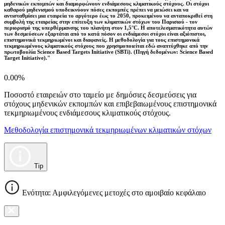
μηδενικών εκπομπών και διαμορφώνουν ενδιάμεσους κλιματικούς στόχους. Οι στόχοι
καθαρού μηδενισμού υποδεικνύουν πόσες εκπομπές πρέπει να μειώσει και να
αντισταθμίσει μια εταιρεία το αργότερο έως το 2050, προκειμένου να ανταποκριθεί στη
συμβολή της εταιρείας στην επίτευξη των κλιματικών στόχων του Παρισιού - τον
περιορισμό της υπερθέρμανσης του πλανήτη στον 1,5°C. Η αποτελεσματικότητα αυτών
των δεσμεύσεων εξαρτάται από το κατά πόσον οι ενδιάμεσοι στόχοι είναι αξιόπιστοι,
επιστημονικά τεκμηριωμένοι και διαφανείς. Η μεθοδολογία για τους επιστημονικά
τεκμηριωμένους κλιματικούς στόχους που χρησιμοποιείται εδώ αναπτύχθηκε από την
πρωτοβουλία Science Based Targets Initiative (SBTi). (Πηγή δεδομένων: Science Based
Target Initiative)."
0.00%
Ποσοστό εταιρειών στο ταμείο με δημόσιες δεσμεύσεις για
στόχους μηδενικών εκπομπών και επιβεβαιωμένους επιστημονικά
τεκμηριωμένους ενδιάμεσους κλιματικούς στόχους.
Μεθοδολογία επιστημονικά τεκμηριωμένων κλιματικών στόχων
Tip
Ενότητα: Αμφιλεγόμενες μετοχές στο αμοιβαίο κεφάλαιο