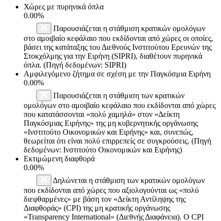
Χώρες με πυρηνικά όπλα
0.00%
Παρουσιάζεται η στάθμιση κρατικών ομολόγων
στο αμοιβαίο κεφάλαιο που εκδίδονται από χώρες οι οποίες,
βάσει της κατάταξης του Διεθνούς Ινστιτούτου Ερευνών της
Στοκχόλμης για την Ειρήνη (SIPRI), διαθέτουν πυρηνικά
όπλα. (Πηγή δεδομένων: SIPRI)
Αμφιλεγόμενο ζήτημα σε σχέση με την Παγκόσμια Ειρήνη
0.00%
Παρουσιάζεται η στάθμιση των κρατικών
ομολόγων στο αμοιβαίο κεφάλαιο που εκδίδονται από χώρες
που κατατάσσονται «πολύ χαμηλά» στον «Δείκτη
Παγκόσμιας Ειρήνης» της μη κυβερνητικής οργάνωσης
«Ινστιτούτο Οικονομικών και Ειρήνης» και, συνεπώς,
θεωρείται ότι είναι πολύ επιρρεπείς σε συγκρούσεις. (Πηγή
δεδομένων: Ινστιτούτο Οικονομικών και Ειρήνης)
Εκτιμώμενη διαφθορά
0.00%
Δηλώνεται η στάθμιση των κρατικών ομολόγων
που εκδίδονται από χώρες που αξιολογούνται ως «πολύ
διεφθαρμένες» με βάση τον «Δείκτη Αντίληψης της
Διαφθοράς» (CPI) της μη κρατικής οργάνωσης
«Transparency International» (Διεθνής Διαφάνεια). Ο CPI