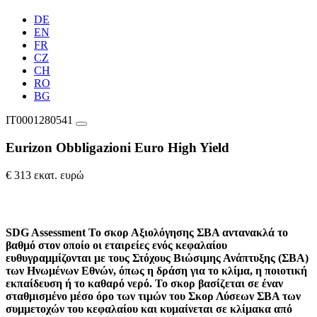
DE
EN
FR
CZ
CH
RO
BG
IT0001280541
Eurizon Obbligazioni Euro High Yield
€ 313 εκατ. ευρώ
SDG Assessment
Το σκορ Αξιολόγησης ΣΒΑ αντανακλά το
βαθμό στον οποίο οι εταιρείες ενός κεφαλαίου
ευθυγραμμίζονται με τους Στόχους Βιώσιμης Ανάπτυξης (ΣΒΑ)
των Ηνωμένων Εθνών, όπως η δράση για το κλίμα, η ποιοτική
εκπαίδευση ή το καθαρό νερό. Το σκορ βασίζεται σε έναν
σταθμισμένο μέσο όρο των τιμών του Σκορ Λύσεων ΣΒΑ των
συμμετοχών του κεφαλαίου και κυμαίνεται σε κλίμακα από