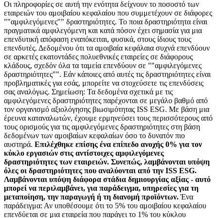
Οι πληροφορίες σε αυτή την ενότητα δείχνουν το ποσοστό των
εταιρειών του αμοιβαίου κεφαλαίου που συμμετέχουν σε διάφορες
""αμφιλεγόμενες"" δραστηριότητες. Το ποια δραστηριότητα είναι
πραγματικά αμφιλεγόμενη και κατά πόσον έχει σημασία για μια
επενδυτική απόφαση εναπόκειται, φυσικά, στους ίδιους τους
επενδυτές. Δεδομένου ότι τα αμοιβαία κεφάλαια συχνά επενδύουν
σε αρκετές εκατοντάδες πολυεθνικές εταιρείες σε διάφορους
κλάδους, σχεδόν όλα τα ταμεία επενδύουν σε ""αμφιλεγόμενες
δραστηριότητες"". Εάν κάποιες από αυτές τις δραστηριότητες είναι
προβληματικές για εσάς, μπορείτε να στοχεύσετε τις επενδύσεις
σας αναλόγως. Σημείωση: Τα δεδομένα σχετικά με τις
αμφιλεγόμενες δραστηριότητες παρέχονται σε μεγάλο βαθμό από
τον οργανισμό αξιολόγησης βιωσιμότητας ISS ESG. Με βάση μια
έρευνα καταναλωτών, έχουμε ερμηνεύσει τους περισσότερους από
τους ορισμούς για τις αμφιλεγόμενες δραστηριότητες στη βάση
δεδομένων των αμοιβαίων κεφαλαίων όσο το δυνατόν πιο
αυστηρά.
Επιλέχθηκε επίσης ένα επίπεδο ανοχής 0% για τον
κύκλο εργασιών στις αντίστοιχες αμφιλεγόμενες
δραστηριότητες των εταιρειών. Συνεπώς, λαμβάνονται υπόψη
όλες οι δραστηριότητες που αναλύονται από την ISS ESG.
Λαμβάνονται υπόψη διάφορα στάδια δημιουργίας αξίας - αυτό
μπορεί να περιλαμβάνει, για παράδειγμα, υπηρεσίες για τη
μεταποίηση, την παραγωγή ή τη διανομή προϊόντων.
Ένα
παράδειγμα: Αν υποθέσουμε ότι το 5% του αμοιβαίου κεφαλαίου
επενδύεται σε μια εταιρεία που παράγει το 1% του κύκλου