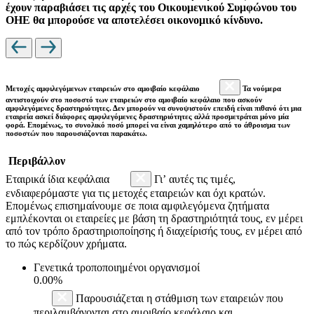
έχουν παραβιάσει τις αρχές του Οικουμενικού Συμφώνου του
ΟΗΕ θα μπορούσε να αποτελέσει οικονομικό κίνδυνο.
Μετοχές αμφιλεγόμενων εταιρειών στο αμοιβαίο κεφάλαιο
Τα νούμερα
αντιστοιχούν στο ποσοστό των εταιρειών στο αμοιβαίο κεφάλαιο που ασκούν
αμφιλεγόμενες δραστηριότητες. Δεν μπορούν να συνοψιστούν επειδή είναι πιθανό ότι μια
εταιρεία ασκεί διάφορες αμφιλεγόμενες δραστηριότητες αλλά προσμετράται μόνο μία
φορά. Επομένως, το συνολικό ποσό μπορεί να είναι χαμηλότερο από το άθροισμα των
ποσοστών που παρουσιάζονται παρακάτω.
Περιβάλλον
Εταιρικά ίδια κεφάλαια
Γι’ αυτές τις τιμές,
ενδιαφερόμαστε για τις μετοχές εταιρειών και όχι κρατών.
Επομένως επισημαίνουμε σε ποια αμφιλεγόμενα ζητήματα
εμπλέκονται οι εταιρείες με βάση τη δραστηριότητά τους, εν μέρει
από τον τρόπο δραστηριοποίησης ή διαχείρισής τους, εν μέρει από
το πώς κερδίζουν χρήματα.
Γενετικά τροποποιημένοι οργανισμοί
0.00%
Παρουσιάζεται η στάθμιση των εταιρειών που
περιλαμβάνονται στο αμοιβαίο κεφάλαιο και