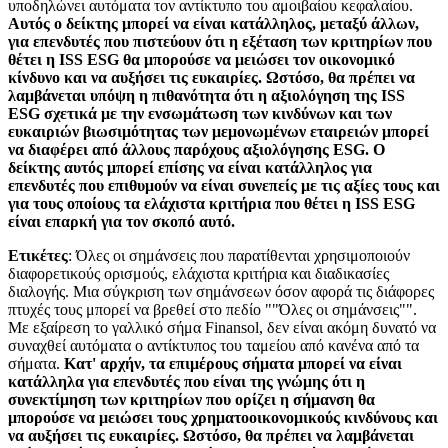
υποδηλώνει αυτόματα τον αντίκτυπο του αμοιβαίου κεφαλαίου.
Αυτός ο δείκτης μπορεί να είναι κατάλληλος, μεταξύ άλλων,
για επενδυτές που πιστεύουν ότι η εξέταση των κριτηρίων που
θέτει η ISS ESG θα μπορούσε να μειώσει τον οικονομικό
κίνδυνο και να αυξήσει τις ευκαιρίες. Ωστόσο, θα πρέπει να
λαμβάνεται υπόψη η πιθανότητα ότι η αξιολόγηση της ISS
ESG σχετικά με την ενσωμάτωση των κινδύνων και των
ευκαιριών βιωσιμότητας των μεμονωμένων εταιρειών μπορεί
να διαφέρει από άλλους παρόχους αξιολόγησης ESG. Ο
δείκτης αυτός μπορεί επίσης να είναι κατάλληλος για
επενδυτές που επιθυμούν να είναι συνεπείς με τις αξίες τους και
για τους οποίους τα ελάχιστα κριτήρια που θέτει η ISS ESG
είναι επαρκή για τον σκοπό αυτό.
Ετικέτες
: Όλες οι σημάνσεις που παρατίθενται χρησιμοποιούν
διαφορετικούς ορισμούς, ελάχιστα κριτήρια και διαδικασίες
διαλογής. Μια σύγκριση των σημάνσεων όσον αφορά τις διάφορες
πτυχές τους μπορεί να βρεθεί στο πεδίο ""Όλες οι σημάνσεις"".
Με εξαίρεση το γαλλικό σήμα Finansol, δεν είναι ακόμη δυνατό να
συναχθεί αυτόματα ο αντίκτυπος του ταμείου από κανένα από τα
σήματα.
Κατ' αρχήν, τα επιμέρους σήματα μπορεί να είναι
κατάλληλα για επενδυτές που είναι της γνώμης ότι η
συνεκτίμηση των κριτηρίων που ορίζει η σήμανση θα
μπορούσε να μειώσει τους χρηματοοικονομικούς κινδύνους και
να αυξήσει τις ευκαιρίες. Ωστόσο, θα πρέπει να λαμβάνεται