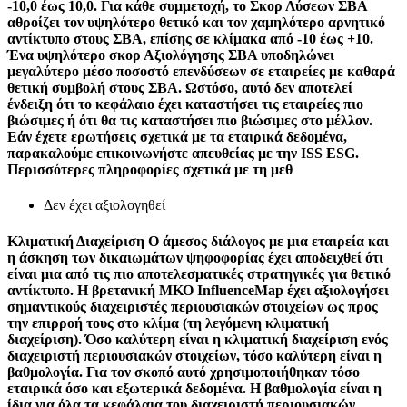
-10,0 έως 10,0. Για κάθε συμμετοχή, το Σκορ Λύσεων ΣΒΑ
αθροίζει τον υψηλότερο θετικό και τον χαμηλότερο αρνητικό
αντίκτυπο στους ΣΒΑ, επίσης σε κλίμακα από -10 έως +10.
Ένα υψηλότερο σκορ Αξιολόγησης ΣΒΑ υποδηλώνει
μεγαλύτερο μέσο ποσοστό επενδύσεων σε εταιρείες με καθαρά
θετική συμβολή στους ΣΒΑ. Ωστόσο, αυτό δεν αποτελεί
ένδειξη ότι το κεφάλαιο έχει καταστήσει τις εταιρείες πιο
βιώσιμες ή ότι θα τις καταστήσει πιο βιώσιμες στο μέλλον.
Εάν έχετε ερωτήσεις σχετικά με τα εταιρικά δεδομένα,
παρακαλούμε επικοινωνήστε απευθείας με την ISS ESG.
Περισσότερες πληροφορίες σχετικά με τη μεθ
Δεν έχει αξιολογηθεί
Κλιματική Διαχείριση
Ο άμεσος διάλογος με μια εταιρεία και
η άσκηση των δικαιωμάτων ψηφοφορίας έχει αποδειχθεί ότι
είναι μια από τις πιο αποτελεσματικές στρατηγικές για θετικό
αντίκτυπο. Η βρετανική ΜΚΟ InfluenceMap έχει αξιολογήσει
σημαντικούς διαχειριστές περιουσιακών στοιχείων ως προς
την επιρροή τους στο κλίμα (τη λεγόμενη κλιματική
διαχείριση). Όσο καλύτερη είναι η κλιματική διαχείριση ενός
διαχειριστή περιουσιακών στοιχείων, τόσο καλύτερη είναι η
βαθμολογία. Για τον σκοπό αυτό χρησιμοποιήθηκαν τόσο
εταιρικά όσο και εξωτερικά δεδομένα. Η βαθμολογία είναι η
ίδια για όλα τα κεφάλαια του διαχειριστή περιουσιακών