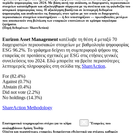
περίοδο ψηφοφορίας του 2024. Με βάση αυτή την ανάλυση, οι διαχειριστές περιουσιακών
στοιχείων κατατάχθηκαν και αξιολογήθηκαν σύμφωνα με τη συνέπεια και τη φιλοδοξία του
ιστορικού ψηφοφορίας τους. Η αξιολόγηση βασίζεται σε λεπτομερή δεδομένα
ψηφοφορίας και αναδεικνύει τις διαφορές στον τρόπο με τον οποίο οι διαχειριστές
περιουσιακών στοιχείων υποστηρίζουν — ή δεν υποστηρίζουν — πρωτοβουλίες μετόχων
που αποσκοπούν στη βελτίωση των εταιρικών επιπτώσεων σε κρίσιμα παγκόσμια
ζητήματα.
(Πηγή δεδομένων: ShareAction)
Eurizon Asset Management
κατέλαβε τη θέση 4 μεταξύ 70
διαχειριστών περιουσιακών στοιχείων με βαθμολογία ψηφοφορίας
ESG 96.2%. Το γράφημα δείχνει τη συμπεριφορά ψήφου της
εταιρείας σε προτάσεις σχετικές με ESG στις ετήσιες γενικές
συνελεύσεις του 2024. Εδώ μπορείτε να βρείτε περισσότερες
λεπτομερείς πληροφορίες στη σελίδα της
ShareAction
.
For (82.4%)
Against (0.7%)
Abstain (0.4%)
Did not vote (2.2%)
No holdings (14.3%)
ShareAction Methodology
Επιστημονικά τεκμηριωμένοι στόχοι για το κλίμα
"Εταιρείες που
αναλαμβάνουν δράση Tooltip
Ολοένα και περισσότερες εταιρείες δεσμεύονται εθελοντικά για στόχους καθαρών