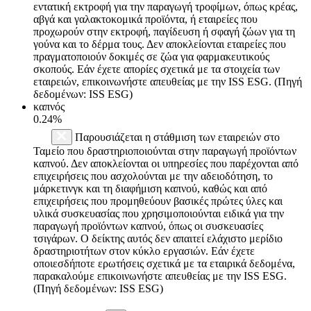
εντατική εκτροφή για την παραγωγή τροφίμων, όπως κρέας,
αβγά και γαλακτοκομικά προϊόντα, ή εταιρείες που
προχωρούν στην εκτροφή, παγίδευση ή σφαγή ζώων για τη
γούνα και το δέρμα τους. Δεν αποκλείονται εταιρείες που
πραγματοποιούν δοκιμές σε ζώα για φαρμακευτικούς
σκοπούς. Εάν έχετε απορίες σχετικά με τα στοιχεία των
εταιρειών, επικοινωνήστε απευθείας με την ISS ESG. (Πηγή
δεδομένων: ISS ESG)
καπνός
0.24%
Παρουσιάζεται η στάθμιση των εταιρειών στο
Ταμείο που δραστηριοποιούνται στην παραγωγή προϊόντων
καπνού. Δεν αποκλείονται οι υπηρεσίες που παρέχονται από
επιχειρήσεις που ασχολούνται με την αδειοδότηση, το
μάρκετινγκ και τη διαφήμιση καπνού, καθώς και από
επιχειρήσεις που προμηθεύουν βασικές πρώτες ύλες και
υλικά συσκευασίας που χρησιμοποιούνται ειδικά για την
παραγωγή προϊόντων καπνού, όπως οι συσκευασίες
τσιγάρων. Ο δείκτης αυτός δεν απαιτεί ελάχιστο μερίδιο
δραστηριοτήτων στον κύκλο εργασιών. Εάν έχετε
οποιεσδήποτε ερωτήσεις σχετικά με τα εταιρικά δεδομένα,
παρακαλούμε επικοινωνήστε απευθείας με την ISS ESG.
(Πηγή δεδομένων: ISS ESG)