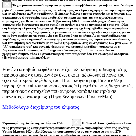
Τα χρηματοπιστωτικά ιδρύματα μπορούν να συμβάλουν στη μετάβαση στο "καθαρό
μηδέν", υποστηρίζοντας εταιρείες με φιλική προς το κλίμα επιχειρηματική δραστηριότητα
και με αξιόπιστα σχέδια μετάβασης. Ο άμεσος διάλογος με μια εταιρεία και η άσκηση των
δικαιωμάτων ψηφοφορίας έχει αποδειχθεί ότι είναι μια από τις πιο αποτελεσματικές
στρατηγικές για θετικό αντίκτυπο. Η βρετανική ΜΚΟ FinanceMap έχει αξιολογήσει
σημαντικούς διαχειριστές περιουσιακών στοιχείων ως προς την επιρροή τους στο κλίμα
(τη λεγόμενη κλιματική διαχείριση). Παρόμοια με τη σχολική, η βαθμολογία περιγράφει
πόσο αξιόπιστα ένας διαχειριστής περιουσιακών στοιχείων επηρεάζει τις εταιρείες για να
τις ευθυγραμμίσει με τη συμφωνία του Παρισιού για το κλίμα. Αυτό περιλαμβάνει, για
παράδειγμα, τον επηρεασμό του επιχειρηματικού μοντέλου, τις στρατηγικές κλιμάκωσης
και την ψήφιση των σχετικών με το κλίμα ψηφισμάτων στις συνεδριάσεις των μετόχων. Το
"Α" σημαίνει ισχυρή και συνεπής δέσμευση για εταιρική μετάβαση σύμφωνα με τη
Συμφωνία του Παρισιού, το "F" σημαίνει "ανεπαρκής". Γι’ αυτόν τον σκοπό
χρησιμοποιήθηκαν τόσο οι γνωστοποιήσεις των εταιρειών όσο και εξωτερικά δεδομένα.
(Πηγή δεδομένων: FinanceMap)
Εάν ένα αμοιβαίο κεφάλαιο δεν έχει αξιολόγηση, ο διαχειριστής
περιουσιακών στοιχείων δεν έχει ακόμη αξιολογηθεί λόγω του
σχετικά μικρού μεγέθους του. Η αξιολόγηση της FinanceMap
περιορίζεται επί του παρόντος στους 30 μεγαλύτερους διαχειριστές
περιουσιακών στοιχείων που ανήκουν κατά πλειοψηφία σε
επενδυτές παγκοσμίως. (Πηγή δεδομένων: FinanceMap)
Μεθοδολογία διαχείρισης του κλίματος
Ψηφοφορία της διοίκησης σε θέματα ESG
Η ShareAction αξιολόγησε 70 από
τους μεγαλύτερους διαχειριστές περιουσιακών στοιχείων παγκοσμίως μέσω της μελέτης
Voting Matters 2024, εξετάζοντας τη συμπεριφορά τους στην ψηφοφορία επί 279
προτάσεων μετόχων που σχετίζονται με περιβαλλοντικά και κοινωνικά ζητήματα κατά την