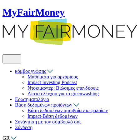
MyFairMoney
κόμβος γνώσης
Μαθήματα για αρχάριους
Impact Investing Podcast
Ντοκιμαντέρ: Βιώσιμες επενδύσεις
Λίστα ελέγχου για το greenwashing
Ερωτηματολόγιο
Βάση δεδομένων προϊόντων
Βάση δεδομένων αμοιβαίων κεφαλαίων
Impact-Βάση δεδομένων
Συνάντηση με τον σύμβουλό σας
Σύνδεση
GR