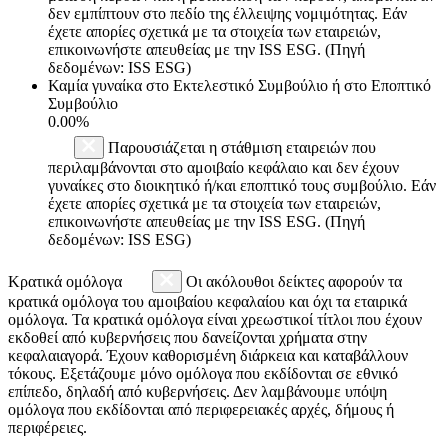
δεν εμπίπτουν στο πεδίο της έλλειψης νομιμότητας. Εάν
έχετε απορίες σχετικά με τα στοιχεία των εταιρειών,
επικοινωνήστε απευθείας με την ISS ESG. (Πηγή
δεδομένων: ISS ESG)
Καμία γυναίκα στο Εκτελεστικό Συμβούλιο ή στο Εποπτικό
Συμβούλιο
0.00%
Παρουσιάζεται η στάθμιση εταιρειών που
περιλαμβάνονται στο αμοιβαίο κεφάλαιο και δεν έχουν
γυναίκες στο διοικητικό ή/και εποπτικό τους συμβούλιο. Εάν
έχετε απορίες σχετικά με τα στοιχεία των εταιρειών,
επικοινωνήστε απευθείας με την ISS ESG. (Πηγή
δεδομένων: ISS ESG)
Κρατικά ομόλογα
Οι ακόλουθοι δείκτες αφορούν τα
κρατικά ομόλογα του αμοιβαίου κεφαλαίου και όχι τα εταιρικά
ομόλογα. Τα κρατικά ομόλογα είναι χρεωστικοί τίτλοι που έχουν
εκδοθεί από κυβερνήσεις που δανείζονται χρήματα στην
κεφαλαιαγορά. Έχουν καθορισμένη διάρκεια και καταβάλλουν
τόκους. Εξετάζουμε μόνο ομόλογα που εκδίδονται σε εθνικό
επίπεδο, δηλαδή από κυβερνήσεις. Δεν λαμβάνουμε υπόψη
ομόλογα που εκδίδονται από περιφερειακές αρχές, δήμους ή
περιφέρειες.