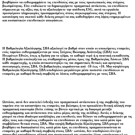
βοηθήσουν να ευθυγραμμίσετε τις επενδύσεις σας με τους προσωπικούς σας στόχους
βιωσιμότητας. Είτε επιδιώκετε να δημιουργήσετε πραγματικό αντίκτυπο, να επενδύσετε
σύμφωνα με τις αξίες σας ή να αξιολογήσετε την απόδοση ESG, αυτά τα εργαλεία
προσφέρουν πληροφορίες προσαρμοσμένες στους συγκεκριμένους σας στόχους. Η
κατανόηση του σκοπού κάθε δείκτη μπορεί να σας καθοδηγήσει στη λήψη ενημερωμένων
και ουσιαστικών επενδυτικών αποφάσεων.
Η Βαθμολογία Αξιολόγησης ΣΒΑ αξιολογεί το βαθμό στον οποίο οι υποκείμενες εταιρείες
ενός ταμείου ευθυγραμμίζονται με τους Στόχους Βιώσιμης Ανάπτυξης (ΣΒΑ) των
Ηνωμένων Εθνών, όπως η δράση για το κλίμα, το καθαρό νερό ή η ποιοτική εκπαίδευση.
Η βαθμολογία υπολογίζεται ως σταθμισμένος μέσος όρος της Βαθμολογίας Λύσεων ΣΒΑ
κάθε συμμετοχής, η οποία αντικατοπτρίζει τις πιο σημαντικές θετικές και αρνητικές
συνεισφορές στους ΣΒΑ. Οι βαθμολογίες κυμαίνονται από -10 έως +10. Μια υψηλότερη
Βαθμολογία Αξιολόγησης ΣΒΑ υποδηλώνει μεγαλύτερο μέσο ποσοστό επενδύσεων σε
εταιρείες με καθαρά θετική συμβολή σε λύσεις ευθυγραμμισμένες με τους ΣΒΑ.
Ωστόσο, αυτό δεν αποτελεί ένδειξη του πραγματικού αντίκτυπου ή της συμβολής του
ταμείου στο να καταστήσει τις εταιρείες πιο βιώσιμες ή να προκαλέσει θετική αλλαγή στην
πραγματική οικονομία (δείτε επίσης το βίντεο σχετικά με τη διαφορά μεταξύ
ευθυγράμμισης και αντίκτυπου στο κάτω μέρος αυτής της σελίδας). Αυτός ο δείκτης
μπορεί να είναι ιδιαίτερα κατάλληλος για επενδυτές που θέλουν να ευθυγραμμιστούν με τις
αξίες τους και επομένως επιθυμούν να επενδύσουν σε εταιρείες που κατά μέσο όρο
συμβάλλουν θετικά στους ΣΒΑ. Μια υψηλή Βαθμολογία Αξιολόγησης ΣΒΑ μπορεί να
βοηθήσει να διασφαλιστεί ότι, κατά μέσο όρο, οι επενδύσεις πραγματοποιούνται σε
εταιρείες με καθαρά θετική συμβολή στους ΣΒΑ· ωστόσο, δεν υποδηλώνει ότι έχει
σημειωθεί οποιαδήποτε αλλαγή στη συμπεριφορά της εταιρείας (ένας «αντίκτυπος») ως