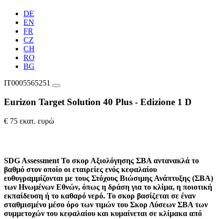
DE
EN
FR
CZ
CH
RO
BG
IT0005565251
Eurizon Target Solution 40 Plus - Edizione 1 D
€ 75 εκατ. ευρώ
SDG Assessment
Το σκορ Αξιολόγησης ΣΒΑ αντανακλά το
βαθμό στον οποίο οι εταιρείες ενός κεφαλαίου
ευθυγραμμίζονται με τους Στόχους Βιώσιμης Ανάπτυξης (ΣΒΑ)
των Ηνωμένων Εθνών, όπως η δράση για το κλίμα, η ποιοτική
εκπαίδευση ή το καθαρό νερό. Το σκορ βασίζεται σε έναν
σταθμισμένο μέσο όρο των τιμών του Σκορ Λύσεων ΣΒΑ των
συμμετοχών του κεφαλαίου και κυμαίνεται σε κλίμακα από