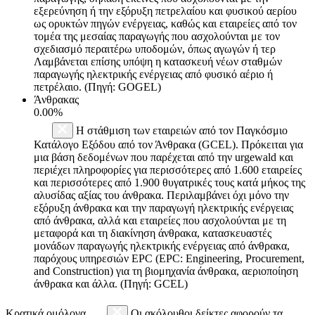
εξερεύνηση ή την εξόρυξη πετρελαίου και φυσικού αερίου
ως ορυκτών πηγών ενέργειας, καθώς και εταιρείες από τον
τομέα της μεσαίας παραγωγής που ασχολούνται με τον
σχεδιασμό περαιτέρω υποδομών, όπως αγωγών ή τερ
Λαμβάνεται επίσης υπόψη η κατασκευή νέων σταθμών
παραγωγής ηλεκτρικής ενέργειας από φυσικό αέριο ή
πετρέλαιο. (Πηγή: GOGEL)
Άνθρακας
0.00%
Η στάθμιση των εταιρειών από τον Παγκόσμιο
Κατάλογο Εξόδου από τον Άνθρακα (GCEL). Πρόκειται για
μια βάση δεδομένων που παρέχεται από την urgewald και
περιέχει πληροφορίες για περισσότερες από 1.600 εταιρείες
και περισσότερες από 1.900 θυγατρικές τους κατά μήκος της
αλυσίδας αξίας του άνθρακα. Περιλαμβάνει όχι μόνο την
εξόρυξη άνθρακα και την παραγωγή ηλεκτρικής ενέργειας
από άνθρακα, αλλά και εταιρείες που ασχολούνται με τη
μεταφορά και τη διακίνηση άνθρακα, κατασκευαστές
μονάδων παραγωγής ηλεκτρικής ενέργειας από άνθρακα,
παρόχους υπηρεσιών EPC (EPC: Engineering, Procurement,
and Construction) για τη βιομηχανία άνθρακα, αεριοποίηση
άνθρακα και άλλα. (Πηγή: GCEL)
Κρατικά ομόλογα
Οι ακόλουθοι δείκτες αφορούν τα