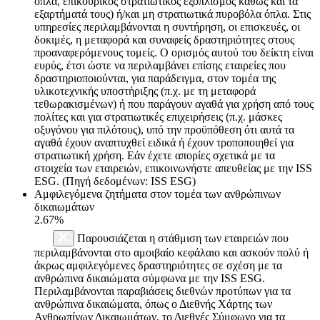
όπλα, επικουρικός στρατιωτικός εξοπλισμός καθώς και τα
εξαρτήματά τους) ή/και μη στρατιωτικά πυροβόλα όπλα. Στις
υπηρεσίες περιλαμβάνονται η συντήρηση, οι επισκευές, οι
δοκιμές, η μεταφορά και συναφείς δραστηριότητες στους
προαναφερόμενους τομείς. Ο ορισμός αυτού του δείκτη είναι
ευρύς, έτσι ώστε να περιλαμβάνει επίσης εταιρείες που
δραστηριοποιούνται, για παράδειγμα, στον τομέα της
υλικοτεχνικής υποστήριξης (π.χ. με τη μεταφορά
τεθωρακισμένων) ή που παράγουν αγαθά για χρήση από τους
πολίτες και για στρατιωτικές επιχειρήσεις (π.χ. μάσκες
οξυγόνου για πιλότους), υπό την προϋπόθεση ότι αυτά τα
αγαθά έχουν αναπτυχθεί ειδικά ή έχουν τροποποιηθεί για
στρατιωτική χρήση. Εάν έχετε απορίες σχετικά με τα
στοιχεία των εταιρειών, επικοινωνήστε απευθείας με την ISS
ESG. (Πηγή δεδομένων: ISS ESG)
Αμφιλεγόμενα ζητήματα στον τομέα των ανθρώπινων
δικαιωμάτων
2.67%
Παρουσιάζεται η στάθμιση των εταιρειών που
περιλαμβάνονται στο αμοιβαίο κεφάλαιο και ασκούν πολύ ή
άκρως αμφιλεγόμενες δραστηριότητες σε σχέση με τα
ανθρώπινα δικαιώματα σύμφωνα με την ISS ESG.
Περιλαμβάνονται παραβιάσεις διεθνών προτύπων για τα
ανθρώπινα δικαιώματα, όπως ο Διεθνής Χάρτης των
Ανθρωπίνων Δικαιωμάτων, το Διεθνές Σύμφωνο για τα