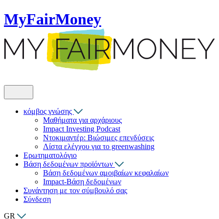
MyFairMoney
κόμβος γνώσης
Μαθήματα για αρχάριους
Impact Investing Podcast
Ντοκιμαντέρ: Βιώσιμες επενδύσεις
Λίστα ελέγχου για το greenwashing
Ερωτηματολόγιο
Βάση δεδομένων προϊόντων
Βάση δεδομένων αμοιβαίων κεφαλαίων
Impact-Βάση δεδομένων
Συνάντηση με τον σύμβουλό σας
Σύνδεση
GR