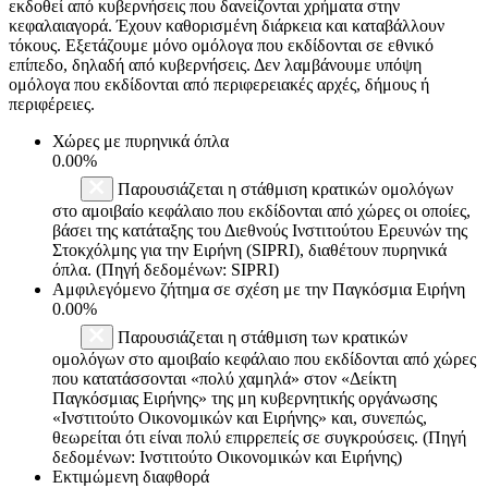
εκδοθεί από κυβερνήσεις που δανείζονται χρήματα στην
κεφαλαιαγορά. Έχουν καθορισμένη διάρκεια και καταβάλλουν
τόκους. Εξετάζουμε μόνο ομόλογα που εκδίδονται σε εθνικό
επίπεδο, δηλαδή από κυβερνήσεις. Δεν λαμβάνουμε υπόψη
ομόλογα που εκδίδονται από περιφερειακές αρχές, δήμους ή
περιφέρειες.
Χώρες με πυρηνικά όπλα
0.00%
Παρουσιάζεται η στάθμιση κρατικών ομολόγων
στο αμοιβαίο κεφάλαιο που εκδίδονται από χώρες οι οποίες,
βάσει της κατάταξης του Διεθνούς Ινστιτούτου Ερευνών της
Στοκχόλμης για την Ειρήνη (SIPRI), διαθέτουν πυρηνικά
όπλα. (Πηγή δεδομένων: SIPRI)
Αμφιλεγόμενο ζήτημα σε σχέση με την Παγκόσμια Ειρήνη
0.00%
Παρουσιάζεται η στάθμιση των κρατικών
ομολόγων στο αμοιβαίο κεφάλαιο που εκδίδονται από χώρες
που κατατάσσονται «πολύ χαμηλά» στον «Δείκτη
Παγκόσμιας Ειρήνης» της μη κυβερνητικής οργάνωσης
«Ινστιτούτο Οικονομικών και Ειρήνης» και, συνεπώς,
θεωρείται ότι είναι πολύ επιρρεπείς σε συγκρούσεις. (Πηγή
δεδομένων: Ινστιτούτο Οικονομικών και Ειρήνης)
Εκτιμώμενη διαφθορά