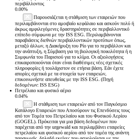
περιβάλλοντος
0.00%
Παρουσιάζεται η στάθμιση των εταιρειών που
περιλαμβάνονται στο αμοιβαίο κεφάλαιο και ασκούν πολύ ή
άκρως αμφιλεγόμενες δραστηριότητες σε περιβαλλοντικό
επίπεδο σύμφωνα με την ISS ESG. Περιλαμβάνονται
παραβιάσεις διεθνών περιβαλλοντικών προτύπων όπως,
μεταξύ άλλων, η Διακήρυξη του Ρίο για το περιβάλλον και
την ανάπτυξη, η Σύμβαση για τη βιολογική ποικιλότητα ή η
Συμφωνία του Παρισιού για το κλίμα. Οι αξιολογήσεις
επικαιροποιούνται όταν είναι διαθέσιμες νέες σχετικές
πληροφορίες ή τουλάχιστον σε ετήσια βάση. Εάν έχετε
απορίες σχετικά με τα στοιχεία των εταιρειών,
επικοινωνήστε απευθείας με την ISS ESG. (Πηγή
δεδομένων: ISS ESG)
Πετρέλαιο και φυσικό αέριο
0.04%
Η στάθμιση των εταιρειών από τον Παγκόσμιο
Κατάλογο Εταιρειών που Αποσύρουν τις Επενδύσεις τους
από τον Τομέα του Πετρελαίου και του Φυσικού Αερίου
(GOGEL). Πρόκειται για μια βάση δεδομένων που
παρέχεται από την urgewald και περιλαμβάνει εταιρείες
πετρελαίου και φυσικού αερίου από τον τομέα της ανάντη
παραγωγής, δηλαδή εκείνες που ασχολούνται με την