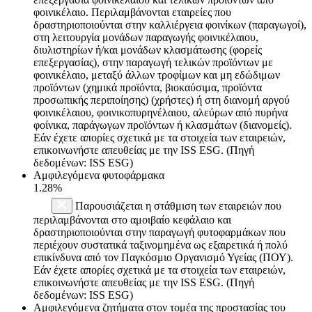
φοινικέλαιο. Περιλαμβάνονται εταιρείες που
δραστηριοποιούνται στην καλλιέργεια φοινίκων (παραγωγοί),
στη λειτουργία μονάδων παραγωγής φοινικέλαιου,
διυλιστηρίων ή/και μονάδων κλασμάτωσης (φορείς
επεξεργασίας), στην παραγωγή τελικών προϊόντων με
φοινικέλαιο, μεταξύ άλλων τροφίμων και μη εδώδιμων
προϊόντων (χημικά προϊόντα, βιοκαύσιμα, προϊόντα
προσωπικής περιποίησης) (χρήστες) ή στη διανομή αργού
φοινικέλαιου, φοινικοπυρηνέλαιου, αλεύρων από πυρήνα
φοίνικα, παράγωγων προϊόντων ή κλασμάτων (διανομείς).
Εάν έχετε απορίες σχετικά με τα στοιχεία των εταιρειών,
επικοινωνήστε απευθείας με την ISS ESG. (Πηγή
δεδομένων: ISS ESG)
Αμφιλεγόμενα φυτοφάρμακα
1.28%
Παρουσιάζεται η στάθμιση των εταιρειών που
περιλαμβάνονται στο αμοιβαίο κεφάλαιο και
δραστηριοποιούνται στην παραγωγή φυτοφαρμάκων που
περιέχουν συστατικά ταξινομημένα ως εξαιρετικά ή πολύ
επικίνδυνα από τον Παγκόσμιο Οργανισμό Υγείας (ΠΟΥ).
Εάν έχετε απορίες σχετικά με τα στοιχεία των εταιρειών,
επικοινωνήστε απευθείας με την ISS ESG. (Πηγή
δεδομένων: ISS ESG)
Αμφιλεγόμενα ζητήματα στον τομέα της προστασίας του