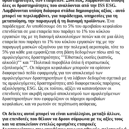
δραστηριότητες των εταιρειών. Συνεπώς, λαμβάνονται υπόψη
όλες οι δραστηριότητες που αναλύονται από την ISS ESG.
Λαμβάνονται υπόψη διάφορα στάδια δημιουργίας αξίας - αυτό
μπορεί να περιλαμβάνει, για παράδειγμα, υπηρεσίες για τη
μεταποίηση, την παραγωγή ή τη διανομή προϊόντων.
Ένα
παράδειγμα: Αν υποθέσουμε ότι το 5% του αμοιβαίου κεφαλαίου
επενδύεται σε μια εταιρεία που παράγει το 1% του κύκλου
εργασιών της με τη διανομή αλκοολούχων ποτών και σε μια άλλη
εταιρεία που παράγει το 1% του κύκλου εργασιών της με την
παραγωγή μασκών οξυγόνου για την πολεμική αεροπορία, τότε το
5% για κάθε μια εμφανίζεται στη βάση δεδομένων πίσω από τις
αμφιλεγόμενες δραστηριότητες ""Εθιστικές ουσίες (καπνός,
αλκοόλ)"" και ""Πολιτικά πυροβόλα όπλα ή στρατιωτικός
εξοπλισμός"". Οι πάροχοι κεφαλαίων μπορούν να ορίσουν
διαφορετικό πεδίο εφαρμογής για τον αποκλεισμό των
αμφιλεγόμενων δραστηριοτήτων ή να λάβουν δεδομένα σχετικά με
τις αμφιλεγόμενες δραστηριότητες από διαφορετικούς παρόχους
αξιολόγησης ESG. Ως εκ τούτου, αξίζει να κατανοήσουν οι
επενδυτές τον ακριβή ορισμό αποκλεισμού των αμφιλεγόμενων
δραστηριοτήτων που εφαρμόζουν οι πάροχοι αμοιβαίων
κεφαλαίων, και να ρωτούν σε περίπτωση ασάφειας.
Οι δείκτες αυτοί μπορεί να είναι κατάλληλοι, μεταξύ άλλων,
για επενδυτές που θέλουν να δρουν σύμφωνα με τις αξίες τους
και να αποκλείουν εντελώς ορισμένες εταιρικές