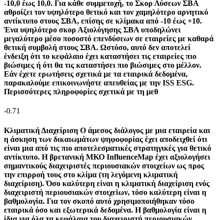
-10,0 έως 10,0. Για κάθε συμμετοχή, το Σκορ Λύσεων ΣΒΑ
αθροίζει τον υψηλότερο θετικό και τον χαμηλότερο αρνητικό
αντίκτυπο στους ΣΒΑ, επίσης σε κλίμακα από -10 έως +10.
Ένα υψηλότερο σκορ Αξιολόγησης ΣΒΑ υποδηλώνει
μεγαλύτερο μέσο ποσοστό επενδύσεων σε εταιρείες με καθαρά
θετική συμβολή στους ΣΒΑ. Ωστόσο, αυτό δεν αποτελεί
ένδειξη ότι το κεφάλαιο έχει καταστήσει τις εταιρείες πιο
βιώσιμες ή ότι θα τις καταστήσει πιο βιώσιμες στο μέλλον.
Εάν έχετε ερωτήσεις σχετικά με τα εταιρικά δεδομένα,
παρακαλούμε επικοινωνήστε απευθείας με την ISS ESG.
Περισσότερες πληροφορίες σχετικά με τη μεθ
-0.71
Κλιματική Διαχείριση
Ο άμεσος διάλογος με μια εταιρεία και
η άσκηση των δικαιωμάτων ψηφοφορίας έχει αποδειχθεί ότι
είναι μια από τις πιο αποτελεσματικές στρατηγικές για θετικό
αντίκτυπο. Η βρετανική ΜΚΟ InfluenceMap έχει αξιολογήσει
σημαντικούς διαχειριστές περιουσιακών στοιχείων ως προς
την επιρροή τους στο κλίμα (τη λεγόμενη κλιματική
διαχείριση). Όσο καλύτερη είναι η κλιματική διαχείριση ενός
διαχειριστή περιουσιακών στοιχείων, τόσο καλύτερη είναι η
βαθμολογία. Για τον σκοπό αυτό χρησιμοποιήθηκαν τόσο
εταιρικά όσο και εξωτερικά δεδομένα. Η βαθμολογία είναι η
ίδια για όλα τα κεφάλαια του διαχειριστή περιουσιακών