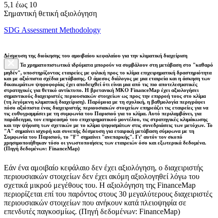
5,1 έως 10
Σημαντική θετική αξιολόγηση
SDG Assessment Methodology
Δέσμευση της διοίκησης του αμοιβαίου κεφαλαίου για την κλιματική διαχείριση
Τα χρηματοπιστωτικά ιδρύματα μπορούν να συμβάλουν στη μετάβαση στο "καθαρό
μηδέν", υποστηρίζοντας εταιρείες με φιλική προς το κλίμα επιχειρηματική δραστηριότητα
και με αξιόπιστα σχέδια μετάβασης. Ο άμεσος διάλογος με μια εταιρεία και η άσκηση των
δικαιωμάτων ψηφοφορίας έχει αποδειχθεί ότι είναι μια από τις πιο αποτελεσματικές
στρατηγικές για θετικό αντίκτυπο. Η βρετανική ΜΚΟ FinanceMap έχει αξιολογήσει
σημαντικούς διαχειριστές περιουσιακών στοιχείων ως προς την επιρροή τους στο κλίμα
(τη λεγόμενη κλιματική διαχείριση). Παρόμοια με τη σχολική, η βαθμολογία περιγράφει
πόσο αξιόπιστα ένας διαχειριστής περιουσιακών στοιχείων επηρεάζει τις εταιρείες για να
τις ευθυγραμμίσει με τη συμφωνία του Παρισιού για το κλίμα. Αυτό περιλαμβάνει, για
παράδειγμα, τον επηρεασμό του επιχειρηματικού μοντέλου, τις στρατηγικές κλιμάκωσης
και την ψήφιση των σχετικών με το κλίμα ψηφισμάτων στις συνεδριάσεις των μετόχων. Το
"Α" σημαίνει ισχυρή και συνεπής δέσμευση για εταιρική μετάβαση σύμφωνα με τη
Συμφωνία του Παρισιού, το "F" σημαίνει "ανεπαρκής". Γι’ αυτόν τον σκοπό
χρησιμοποιήθηκαν τόσο οι γνωστοποιήσεις των εταιρειών όσο και εξωτερικά δεδομένα.
(Πηγή δεδομένων: FinanceMap)
Εάν ένα αμοιβαίο κεφάλαιο δεν έχει αξιολόγηση, ο διαχειριστής
περιουσιακών στοιχείων δεν έχει ακόμη αξιολογηθεί λόγω του
σχετικά μικρού μεγέθους του. Η αξιολόγηση της FinanceMap
περιορίζεται επί του παρόντος στους 30 μεγαλύτερους διαχειριστές
περιουσιακών στοιχείων που ανήκουν κατά πλειοψηφία σε
επενδυτές παγκοσμίως. (Πηγή δεδομένων: FinanceMap)