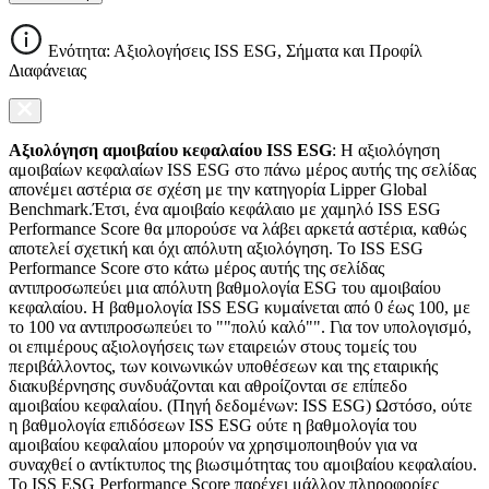
Ενότητα: Αξιολογήσεις ISS ESG, Σήματα και Προφίλ
Διαφάνειας
Αξιολόγηση αμοιβαίου κεφαλαίου ISS ESG
: Η αξιολόγηση
αμοιβαίων κεφαλαίων ISS ESG στο πάνω μέρος αυτής της σελίδας
απονέμει αστέρια σε σχέση με την κατηγορία Lipper Global
Benchmark.Έτσι, ένα αμοιβαίο κεφάλαιο με χαμηλό ISS ESG
Performance Score θα μπορούσε να λάβει αρκετά αστέρια, καθώς
αποτελεί σχετική και όχι απόλυτη αξιολόγηση. Το ISS ESG
Performance Score στο κάτω μέρος αυτής της σελίδας
αντιπροσωπεύει μια απόλυτη βαθμολογία ESG του αμοιβαίου
κεφαλαίου. Η βαθμολογία ISS ESG κυμαίνεται από 0 έως 100, με
το 100 να αντιπροσωπεύει το ""πολύ καλό"". Για τον υπολογισμό,
οι επιμέρους αξιολογήσεις των εταιρειών στους τομείς του
περιβάλλοντος, των κοινωνικών υποθέσεων και της εταιρικής
διακυβέρνησης συνδυάζονται και αθροίζονται σε επίπεδο
αμοιβαίου κεφαλαίου. (Πηγή δεδομένων: ISS ESG) Ωστόσο, ούτε
η βαθμολογία επιδόσεων ISS ESG ούτε η βαθμολογία του
αμοιβαίου κεφαλαίου μπορούν να χρησιμοποιηθούν για να
συναχθεί ο αντίκτυπος της βιωσιμότητας του αμοιβαίου κεφαλαίου.
Το ISS ESG Performance Score παρέχει μάλλον πληροφορίες