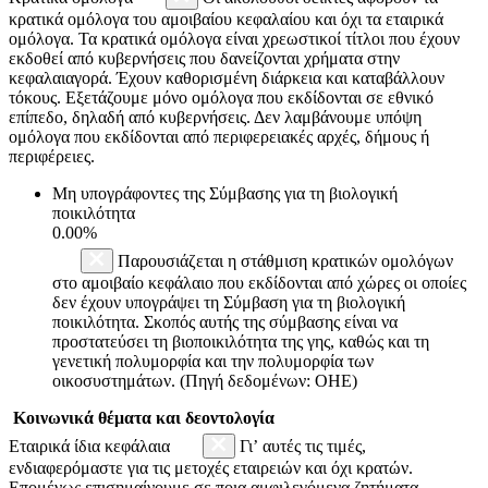
κρατικά ομόλογα του αμοιβαίου κεφαλαίου και όχι τα εταιρικά
ομόλογα. Τα κρατικά ομόλογα είναι χρεωστικοί τίτλοι που έχουν
εκδοθεί από κυβερνήσεις που δανείζονται χρήματα στην
κεφαλαιαγορά. Έχουν καθορισμένη διάρκεια και καταβάλλουν
τόκους. Εξετάζουμε μόνο ομόλογα που εκδίδονται σε εθνικό
επίπεδο, δηλαδή από κυβερνήσεις. Δεν λαμβάνουμε υπόψη
ομόλογα που εκδίδονται από περιφερειακές αρχές, δήμους ή
περιφέρειες.
Μη υπογράφοντες της Σύμβασης για τη βιολογική
ποικιλότητα
0.00%
Παρουσιάζεται η στάθμιση κρατικών ομολόγων
στο αμοιβαίο κεφάλαιο που εκδίδονται από χώρες οι οποίες
δεν έχουν υπογράψει τη Σύμβαση για τη βιολογική
ποικιλότητα. Σκοπός αυτής της σύμβασης είναι να
προστατεύσει τη βιοποικιλότητα της γης, καθώς και τη
γενετική πολυμορφία και την πολυμορφία των
οικοσυστημάτων. (Πηγή δεδομένων: ΟΗΕ)
Κοινωνικά θέματα και δεοντολογία
Εταιρικά ίδια κεφάλαια
Γι’ αυτές τις τιμές,
ενδιαφερόμαστε για τις μετοχές εταιρειών και όχι κρατών.
Επομένως επισημαίνουμε σε ποια αμφιλεγόμενα ζητήματα