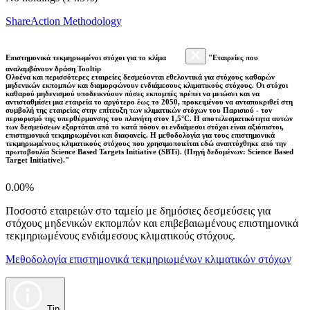
ShareAction Methodology
Επιστημονικά τεκμηριωμένοι στόχοι για το κλίμα
"Εταιρείες που
αναλαμβάνουν δράση Tooltip
Ολοένα και περισσότερες εταιρείες δεσμεύονται εθελοντικά για στόχους καθαρών
μηδενικών εκπομπών και διαμορφώνουν ενδιάμεσους κλιματικούς στόχους. Οι στόχοι
καθαρού μηδενισμού υποδεικνύουν πόσες εκπομπές πρέπει να μειώσει και να
αντισταθμίσει μια εταιρεία το αργότερο έως το 2050, προκειμένου να ανταποκριθεί στη
συμβολή της εταιρείας στην επίτευξη των κλιματικών στόχων του Παρισιού - τον
περιορισμό της υπερθέρμανσης του πλανήτη στον 1,5°C. Η αποτελεσματικότητα αυτών
των δεσμεύσεων εξαρτάται από το κατά πόσον οι ενδιάμεσοι στόχοι είναι αξιόπιστοι,
επιστημονικά τεκμηριωμένοι και διαφανείς. Η μεθοδολογία για τους επιστημονικά
τεκμηριωμένους κλιματικούς στόχους που χρησιμοποιείται εδώ αναπτύχθηκε από την
πρωτοβουλία Science Based Targets Initiative (SBTi). (Πηγή δεδομένων: Science Based
Target Initiative)."
0.00%
Ποσοστό εταιρειών στο ταμείο με δημόσιες δεσμεύσεις για
στόχους μηδενικών εκπομπών και επιβεβαιωμένους επιστημονικά
τεκμηριωμένους ενδιάμεσους κλιματικούς στόχους.
Μεθοδολογία επιστημονικά τεκμηριωμένων κλιματικών στόχων
Tip