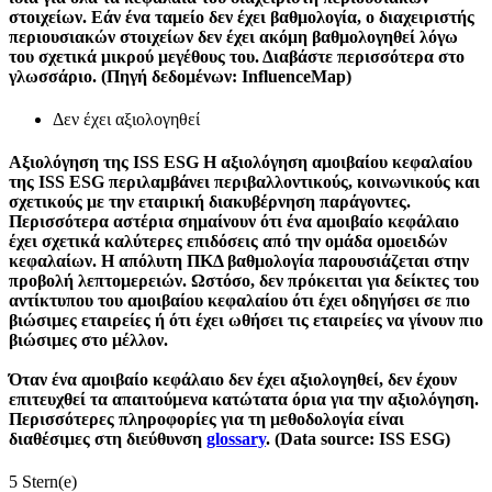
στοιχείων. Εάν ένα ταμείο δεν έχει βαθμολογία, ο διαχειριστής
περιουσιακών στοιχείων δεν έχει ακόμη βαθμολογηθεί λόγω
του σχετικά μικρού μεγέθους του. Διαβάστε περισσότερα στο
γλωσσάριο. (Πηγή δεδομένων: InfluenceMap)
Δεν έχει αξιολογηθεί
Αξιολόγηση της ISS ESG
Η αξιολόγηση αμοιβαίου κεφαλαίου
της ISS ESG περιλαμβάνει περιβαλλοντικούς, κοινωνικούς και
σχετικούς με την εταιρική διακυβέρνηση παράγοντες.
Περισσότερα αστέρια σημαίνουν ότι ένα αμοιβαίο κεφάλαιο
έχει σχετικά καλύτερες επιδόσεις από την ομάδα ομοειδών
κεφαλαίων. Η απόλυτη ΠΚΔ βαθμολογία παρουσιάζεται στην
προβολή λεπτομερειών. Ωστόσο, δεν πρόκειται για δείκτες του
αντίκτυπου του αμοιβαίου κεφαλαίου ότι έχει οδηγήσει σε πιο
βιώσιμες εταιρείες ή ότι έχει ωθήσει τις εταιρείες να γίνουν πιο
βιώσιμες στο μέλλον.
Όταν ένα αμοιβαίο κεφάλαιο δεν έχει αξιολογηθεί, δεν έχουν
επιτευχθεί τα απαιτούμενα κατώτατα όρια για την αξιολόγηση.
Περισσότερες πληροφορίες για τη μεθοδολογία είναι
διαθέσιμες στη διεύθυνση
glossary
. (Data source: ISS ESG)
5 Stern(e)