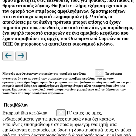
δραστηριότητες στις επενδύσεις τους για ηθικούς, πολιτικούς ή
θρησκευτικούς λόγους. Θα βρείτε πλήρη εξήγηση σχετικά με
τον ορισμό των επιμέρους αμφιλεγόμενων δραστηριοτήτων
στα αντίστοιχα κουμπιά πληροφοριών (i). Ωστόσο, οι
αποκλίσεις με τα διεθνή πρότυπα μπορεί επίσης να έχουν
σημασία για τους επενδυτές που πιστεύουν ότι, για παράδειγμα,
ένα υψηλό ποσοστό εταιρειών σε ένα αμοιβαίο κεφάλαιο που
έχουν παραβιάσει τις αρχές του Οικουμενικού Συμφώνου του
ΟΗΕ θα μπορούσε να αποτελέσει οικονομικό κίνδυνο.
Μετοχές αμφιλεγόμενων εταιρειών στο αμοιβαίο κεφάλαιο
Τα νούμερα
αντιστοιχούν στο ποσοστό των εταιρειών στο αμοιβαίο κεφάλαιο που ασκούν
αμφιλεγόμενες δραστηριότητες. Δεν μπορούν να συνοψιστούν επειδή είναι πιθανό ότι μια
εταιρεία ασκεί διάφορες αμφιλεγόμενες δραστηριότητες αλλά προσμετράται μόνο μία
φορά. Επομένως, το συνολικό ποσό μπορεί να είναι χαμηλότερο από το άθροισμα των
ποσοστών που παρουσιάζονται παρακάτω.
Περιβάλλον
Εταιρικά ίδια κεφάλαια
Γι’ αυτές τις τιμές,
ενδιαφερόμαστε για τις μετοχές εταιρειών και όχι κρατών.
Επομένως επισημαίνουμε σε ποια αμφιλεγόμενα ζητήματα
εμπλέκονται οι εταιρείες με βάση τη δραστηριότητά τους, εν μέρει
από τον τρόπο δραστηριοποίησης ή διαχείρισής τους, εν μέρει από