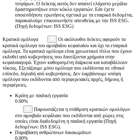
τσιγάρων. Ο δείκτης αυτός δεν απαιτεί ελάχιστο μερίδιο
δραστηριοτήτων στον κύκλο εργασιών. Εάν έχετε
οποιεσδήποτε ερωτήσεις σχετικά με τα εταιρικά δεδομένα,
παρακαλούμε επικοινωνήστε απευθείας με την ISS ESG.
(Πηγή δεδομένων: ISS ESG)
Κρατικά ομόλογα
Οι ακόλουθοι δείκτες αφορούν τα
κρατικά ομόλογα του αμοιβαίου κεφαλαίου και όχι τα εταιρικά
ομόλογα. Τα κρατικά ομόλογα είναι χρεωστικοί τίτλοι που έχουν
εκδοθεί από κυβερνήσεις που δανείζονται χρήματα στην
κεφαλαιαγορά. Έχουν καθορισμένη διάρκεια και καταβάλλουν
τόκους. Εξετάζουμε μόνο ομόλογα που εκδίδονται σε εθνικό
επίπεδο, δηλαδή από κυβερνήσεις. Δεν λαμβάνουμε υπόψη
ομόλογα που εκδίδονται από περιφερειακές αρχές, δήμους ή
περιφέρειες.
Κράτη με παιδική εργασία
0.00%
Παρουσιάζεται η στάθμιση κρατικών ομολόγων
στο αμοιβαίο κεφάλαιο που εκδίδονται από χώρες στις
οποίες είναι διαδεδομένη η παιδική εργασία (Πηγή
δεδομένων: ISS ESG).
Παραβίαση ανθρώπινων δικαιωμάτων
0.00%