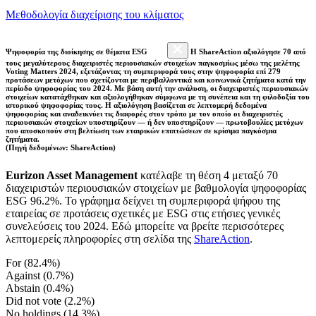
Μεθοδολογία διαχείρισης του κλίματος
Ψηφοφορία της διοίκησης σε θέματα ESG
Η ShareAction αξιολόγησε 70 από
τους μεγαλύτερους διαχειριστές περιουσιακών στοιχείων παγκοσμίως μέσω της μελέτης
Voting Matters 2024, εξετάζοντας τη συμπεριφορά τους στην ψηφοφορία επί 279
προτάσεων μετόχων που σχετίζονται με περιβαλλοντικά και κοινωνικά ζητήματα κατά την
περίοδο ψηφοφορίας του 2024. Με βάση αυτή την ανάλυση, οι διαχειριστές περιουσιακών
στοιχείων κατατάχθηκαν και αξιολογήθηκαν σύμφωνα με τη συνέπεια και τη φιλοδοξία του
ιστορικού ψηφοφορίας τους. Η αξιολόγηση βασίζεται σε λεπτομερή δεδομένα
ψηφοφορίας και αναδεικνύει τις διαφορές στον τρόπο με τον οποίο οι διαχειριστές
περιουσιακών στοιχείων υποστηρίζουν — ή δεν υποστηρίζουν — πρωτοβουλίες μετόχων
που αποσκοπούν στη βελτίωση των εταιρικών επιπτώσεων σε κρίσιμα παγκόσμια
ζητήματα.
(Πηγή δεδομένων: ShareAction)
Eurizon Asset Management
κατέλαβε τη θέση 4 μεταξύ 70
διαχειριστών περιουσιακών στοιχείων με βαθμολογία ψηφοφορίας
ESG 96.2%. Το γράφημα δείχνει τη συμπεριφορά ψήφου της
εταιρείας σε προτάσεις σχετικές με ESG στις ετήσιες γενικές
συνελεύσεις του 2024. Εδώ μπορείτε να βρείτε περισσότερες
λεπτομερείς πληροφορίες στη σελίδα της
ShareAction
.
For (82.4%)
Against (0.7%)
Abstain (0.4%)
Did not vote (2.2%)
No holdings (14.3%)