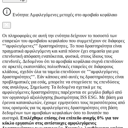
Ενότητα: Αμφιλεγόμενες μετοχές στο αμοιβαίο κεφάλαιο
Οι πληροφορίες σε αυτή την ενότητα δείχνουν το ποσοστό των
εταιρειών του αμοιβαίου κεφαλαίου που συμμετέχουν σε διάφορες
""αμφιλεγόμενες"" δραστηριότητες. Το ποια δραστηριότητα είναι
πραγματικά αμφιλεγόμενη και κατά πόσον έχει σημασία για μια
επενδυτική απόφαση εναπόκειται, φυσικά, στους ίδιους τους
επενδυτές. Δεδομένου ότι τα αμοιβαία κεφάλαια συχνά επενδύουν
σε αρκετές εκατοντάδες πολυεθνικές εταιρείες σε διάφορους
κλάδους, σχεδόν όλα τα ταμεία επενδύουν σε ""αμφιλεγόμενες
δραστηριότητες"". Εάν κάποιες από αυτές τις δραστηριότητες είναι
προβληματικές για εσάς, μπορείτε να στοχεύσετε τις επενδύσεις
σας αναλόγως. Σημείωση: Τα δεδομένα σχετικά με τις
αμφιλεγόμενες δραστηριότητες παρέχονται σε μεγάλο βαθμό από
τον οργανισμό αξιολόγησης βιωσιμότητας ISS ESG. Με βάση μια
έρευνα καταναλωτών, έχουμε ερμηνεύσει τους περισσότερους από
τους ορισμούς για τις αμφιλεγόμενες δραστηριότητες στη βάση
δεδομένων των αμοιβαίων κεφαλαίων όσο το δυνατόν πιο
αυστηρά.
Επιλέχθηκε επίσης ένα επίπεδο ανοχής 0% για τον
κύκλο εργασιών στις αντίστοιχες αμφιλεγόμενες