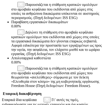
Παρουσιάζεται η στάθμιση κρατικών ομολόγων
στο αμοιβαίο κεφάλαιο που εκδίδονται από χώρες στις
οποίες τα ανθρώπινα δικαιώματα υπόκεινται σε αυστηρούς
περιορισμούς. (Πηγή δεδομένων: ISS ESG)
Παραβίαση εργασιακών δικαιωμάτων
0.00%
Δηλώνει τη στάθμιση στο αμοιβαίο κεφάλαιο
κρατικών ομολόγων που εκδίδονται από χώρες στις οποίες
τα εργασιακά δικαιώματα δεν γίνονται επαρκώς σεβαστά.
Αφορά ειδικότερα την προστασία των εργαζομένων ως προς
την υγεία, την ασφάλεια, τον ελάχιστο μισθό και το ωράριο
εργασίας. (Πηγή δεδομένων: ISS ESG)
Απολυταρχικά καθεστώτα
0.00%
Παρουσιάζεται η στάθμιση κρατικών ομολόγων
στο αμοιβαίο κεφάλαιο που εκδίδονται από χώρες που
θεωρούνται «ανελεύθερες» σύμφωνα με τον δείκτη
«Ελευθερία στον κόσμο» της μη κυβερνητικής οργάνωσης
Freedom House (Πηγή δεδομένων: Freedom House).
Εταιρική διακυβέρνηση
Εταιρικά ίδια κεφάλαια
Γι’ αυτές τις τιμές,
ενδιαφερόμαστε για τις μετοχές εταιρειών και όχι κρατών.