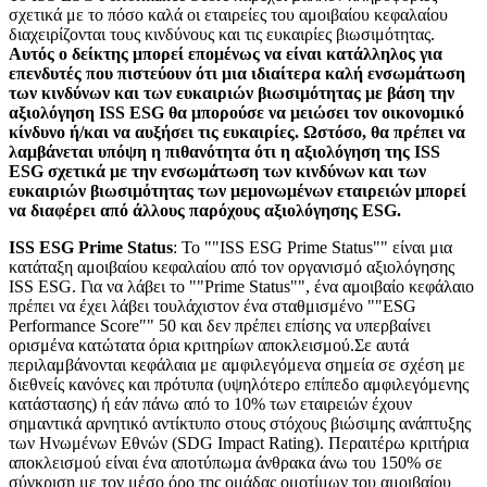
σχετικά με το πόσο καλά οι εταιρείες του αμοιβαίου κεφαλαίου
διαχειρίζονται τους κινδύνους και τις ευκαιρίες βιωσιμότητας.
Αυτός ο δείκτης μπορεί επομένως να είναι κατάλληλος για
επενδυτές που πιστεύουν ότι μια ιδιαίτερα καλή ενσωμάτωση
των κινδύνων και των ευκαιριών βιωσιμότητας με βάση την
αξιολόγηση ISS ESG θα μπορούσε να μειώσει τον οικονομικό
κίνδυνο ή/και να αυξήσει τις ευκαιρίες. Ωστόσο, θα πρέπει να
λαμβάνεται υπόψη η πιθανότητα ότι η αξιολόγηση της ISS
ESG σχετικά με την ενσωμάτωση των κινδύνων και των
ευκαιριών βιωσιμότητας των μεμονωμένων εταιρειών μπορεί
να διαφέρει από άλλους παρόχους αξιολόγησης ESG.
ISS ESG Prime Status
: Το ""ISS ESG Prime Status"" είναι μια
κατάταξη αμοιβαίου κεφαλαίου από τον οργανισμό αξιολόγησης
ISS ESG. Για να λάβει το ""Prime Status"", ένα αμοιβαίο κεφάλαιο
πρέπει να έχει λάβει τουλάχιστον ένα σταθμισμένο ""ESG
Performance Score"" 50 και δεν πρέπει επίσης να υπερβαίνει
ορισμένα κατώτατα όρια κριτηρίων αποκλεισμού.Σε αυτά
περιλαμβάνονται κεφάλαια με αμφιλεγόμενα σημεία σε σχέση με
διεθνείς κανόνες και πρότυπα (υψηλότερο επίπεδο αμφιλεγόμενης
κατάστασης) ή εάν πάνω από το 10% των εταιρειών έχουν
σημαντικά αρνητικό αντίκτυπο στους στόχους βιώσιμης ανάπτυξης
των Ηνωμένων Εθνών (SDG Impact Rating). Περαιτέρω κριτήρια
αποκλεισμού είναι ένα αποτύπωμα άνθρακα άνω του 150% σε
σύγκριση με τον μέσο όρο της ομάδας ομοτίμων του αμοιβαίου