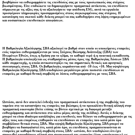
βοηθήσουν να ευθυγραμμίσετε τις επενδύσεις σας με τους προσωπικούς σας στόχους
βιωσιμότητας. Είτε επιδιώκετε να δημιουργήσετε πραγματικό αντίκτυπο, να επενδύσετε
σύμφωνα με τις αξίες σας ή να αξιολογήσετε την απόδοση ESG, αυτά τα εργαλεία
προσφέρουν πληροφορίες προσαρμοσμένες στους συγκεκριμένους σας στόχους. Η
κατανόηση του σκοπού κάθε δείκτη μπορεί να σας καθοδηγήσει στη λήψη ενημερωμένων
και ουσιαστικών επενδυτικών αποφάσεων.
Η Βαθμολογία Αξιολόγησης ΣΒΑ αξιολογεί το βαθμό στον οποίο οι υποκείμενες εταιρείες
ενός ταμείου ευθυγραμμίζονται με τους Στόχους Βιώσιμης Ανάπτυξης (ΣΒΑ) των
Ηνωμένων Εθνών, όπως η δράση για το κλίμα, το καθαρό νερό ή η ποιοτική εκπαίδευση.
Η βαθμολογία υπολογίζεται ως σταθμισμένος μέσος όρος της Βαθμολογίας Λύσεων ΣΒΑ
κάθε συμμετοχής, η οποία αντικατοπτρίζει τις πιο σημαντικές θετικές και αρνητικές
συνεισφορές στους ΣΒΑ. Οι βαθμολογίες κυμαίνονται από -10 έως +10. Μια υψηλότερη
Βαθμολογία Αξιολόγησης ΣΒΑ υποδηλώνει μεγαλύτερο μέσο ποσοστό επενδύσεων σε
εταιρείες με καθαρά θετική συμβολή σε λύσεις ευθυγραμμισμένες με τους ΣΒΑ.
Ωστόσο, αυτό δεν αποτελεί ένδειξη του πραγματικού αντίκτυπου ή της συμβολής του
ταμείου στο να καταστήσει τις εταιρείες πιο βιώσιμες ή να προκαλέσει θετική αλλαγή στην
πραγματική οικονομία (δείτε επίσης το βίντεο σχετικά με τη διαφορά μεταξύ
ευθυγράμμισης και αντίκτυπου στο κάτω μέρος αυτής της σελίδας). Αυτός ο δείκτης
μπορεί να είναι ιδιαίτερα κατάλληλος για επενδυτές που θέλουν να ευθυγραμμιστούν με τις
αξίες τους και επομένως επιθυμούν να επενδύσουν σε εταιρείες που κατά μέσο όρο
συμβάλλουν θετικά στους ΣΒΑ. Μια υψηλή Βαθμολογία Αξιολόγησης ΣΒΑ μπορεί να
βοηθήσει να διασφαλιστεί ότι, κατά μέσο όρο, οι επενδύσεις πραγματοποιούνται σε
εταιρείες με καθαρά θετική συμβολή στους ΣΒΑ· ωστόσο, δεν υποδηλώνει ότι έχει
σημειωθεί οποιαδήποτε αλλαγή στη συμπεριφορά της εταιρείας (ένας «αντίκτυπος») ως