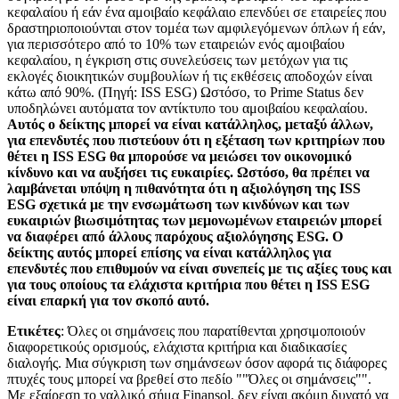
κεφαλαίου ή εάν ένα αμοιβαίο κεφάλαιο επενδύει σε εταιρείες που
δραστηριοποιούνται στον τομέα των αμφιλεγόμενων όπλων ή εάν,
για περισσότερο από το 10% των εταιρειών ενός αμοιβαίου
κεφαλαίου, η έγκριση στις συνελεύσεις των μετόχων για τις
εκλογές διοικητικών συμβουλίων ή τις εκθέσεις αποδοχών είναι
κάτω από 90%. (Πηγή: ISS ESG) Ωστόσο, το Prime Status δεν
υποδηλώνει αυτόματα τον αντίκτυπο του αμοιβαίου κεφαλαίου.
Αυτός ο δείκτης μπορεί να είναι κατάλληλος, μεταξύ άλλων,
για επενδυτές που πιστεύουν ότι η εξέταση των κριτηρίων που
θέτει η ISS ESG θα μπορούσε να μειώσει τον οικονομικό
κίνδυνο και να αυξήσει τις ευκαιρίες. Ωστόσο, θα πρέπει να
λαμβάνεται υπόψη η πιθανότητα ότι η αξιολόγηση της ISS
ESG σχετικά με την ενσωμάτωση των κινδύνων και των
ευκαιριών βιωσιμότητας των μεμονωμένων εταιρειών μπορεί
να διαφέρει από άλλους παρόχους αξιολόγησης ESG. Ο
δείκτης αυτός μπορεί επίσης να είναι κατάλληλος για
επενδυτές που επιθυμούν να είναι συνεπείς με τις αξίες τους και
για τους οποίους τα ελάχιστα κριτήρια που θέτει η ISS ESG
είναι επαρκή για τον σκοπό αυτό.
Ετικέτες
: Όλες οι σημάνσεις που παρατίθενται χρησιμοποιούν
διαφορετικούς ορισμούς, ελάχιστα κριτήρια και διαδικασίες
διαλογής. Μια σύγκριση των σημάνσεων όσον αφορά τις διάφορες
πτυχές τους μπορεί να βρεθεί στο πεδίο ""Όλες οι σημάνσεις"".
Με εξαίρεση το γαλλικό σήμα Finansol, δεν είναι ακόμη δυνατό να