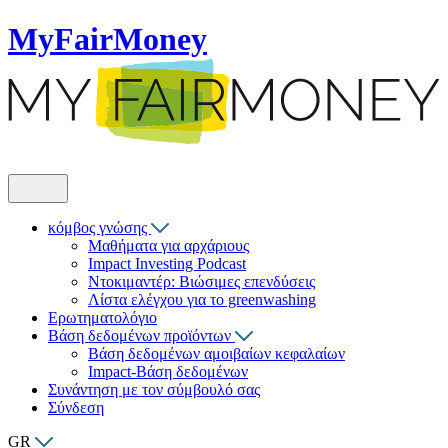
MyFairMoney
κόμβος γνώσης
Μαθήματα για αρχάριους
Impact Investing Podcast
Ντοκιμαντέρ: Βιώσιμες επενδύσεις
Λίστα ελέγχου για το greenwashing
Ερωτηματολόγιο
Βάση δεδομένων προϊόντων
Βάση δεδομένων αμοιβαίων κεφαλαίων
Impact-Βάση δεδομένων
Συνάντηση με τον σύμβουλό σας
Σύνδεση
GR