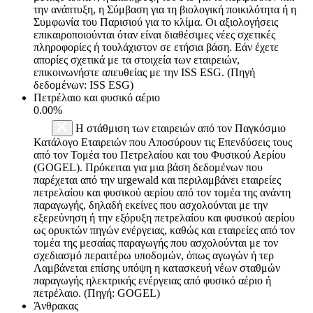
την ανάπτυξη, η Σύμβαση για τη βιολογική ποικιλότητα ή η
Συμφωνία του Παρισιού για το κλίμα. Οι αξιολογήσεις
επικαιροποιούνται όταν είναι διαθέσιμες νέες σχετικές
πληροφορίες ή τουλάχιστον σε ετήσια βάση. Εάν έχετε
απορίες σχετικά με τα στοιχεία των εταιρειών,
επικοινωνήστε απευθείας με την ISS ESG. (Πηγή
δεδομένων: ISS ESG)
Πετρέλαιο και φυσικό αέριο
0.00%
Η στάθμιση των εταιρειών από τον Παγκόσμιο
Κατάλογο Εταιρειών που Αποσύρουν τις Επενδύσεις τους
από τον Τομέα του Πετρελαίου και του Φυσικού Αερίου
(GOGEL). Πρόκειται για μια βάση δεδομένων που
παρέχεται από την urgewald και περιλαμβάνει εταιρείες
πετρελαίου και φυσικού αερίου από τον τομέα της ανάντη
παραγωγής, δηλαδή εκείνες που ασχολούνται με την
εξερεύνηση ή την εξόρυξη πετρελαίου και φυσικού αερίου
ως ορυκτών πηγών ενέργειας, καθώς και εταιρείες από τον
τομέα της μεσαίας παραγωγής που ασχολούνται με τον
σχεδιασμό περαιτέρω υποδομών, όπως αγωγών ή τερ
Λαμβάνεται επίσης υπόψη η κατασκευή νέων σταθμών
παραγωγής ηλεκτρικής ενέργειας από φυσικό αέριο ή
πετρέλαιο. (Πηγή: GOGEL)
Άνθρακας