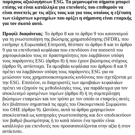
παρόχους αξιολογήσεων ESG. Τα μεμονωμένα σήματα μπορεί
επίσης να είναι κατάλληλα για επενδυτές που επιθυμούν να
είναι συνεπείς με τις αξίες τους και για τους οποίους η εξέταση
των ελάχιστων κριτηρίων που ορίζει η σήμανση είναι επαρκής
για τον σκοπό αυτό.
Προφίλ διαφάνειας
: Το άρθρο 8 και το άρθρο 9 του κανονισμού
για τη γνωστοποίηση της βιώσιμης χρηματοδότησης (SFDR), που
εισήγαγε η Ευρωπαϊκή Επιτροπή, θέσπισε το άρθρο 8 και το άρθρο
9 για τα επενδυτικά κεφάλαια που επενδύουν ένα ποσοστό του
χαρτοφυλακίου τους σε δραστηριότητες που λαμβάνουν υπόψη
τους παράγοντες ESG (άρθρο 8) ή που έχουν βιώσιμους στόχους
(άρθρο 9), αντίστοιχα. Τα αμοιβαία κεφάλαια του άρθρου 8 και 9
πρέπει να λαμβάνουν υπόψη τους παράγοντες ESG για να
μειώσουν τους χρηματοοικονομικούς κινδύνους που σχετίζονται με
την ESG. Επιπλέον, οι διαχειριστές των αμοιβαίων κεφαλαίων
πρέπει να εξηγούν τις μεθοδολογίες τους, για παράδειγμα για τον
αποκλεισμό ορισμένων τομέων (άρθρο 8) ή τη συμπερίληψη
βιώσιμων εταιρειών και τον τρόπο με τον οποίο οι εταιρείες αυτές
δεν βλάπτουν σημαντικά τις αρχές του Οικουμενικού Συμφώνου
του ΟΗΕ (άρθρο 9). Ωστόσο, αυτά τα άρθρα χρησιμεύουν
αποκλειστικά ως κατηγορίες γνωστοποίησης και δεν υποδεικνύουν
τον βαθμό βιωσιμότητας ή το κατά πόσον ένα προϊόν είναι
κατάλληλο για επενδυτές που προσανατολίζονται στην αξία ή στον
αντίκτυπο.