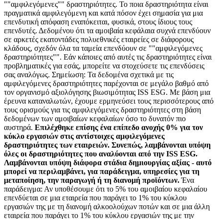
""αμφιλεγόμενες"" δραστηριότητες. Το ποια δραστηριότητα είναι
πραγματικά αμφιλεγόμενη και κατά πόσον έχει σημασία για μια
επενδυτική απόφαση εναπόκειται, φυσικά, στους ίδιους τους
επενδυτές. Δεδομένου ότι τα αμοιβαία κεφάλαια συχνά επενδύουν
σε αρκετές εκατοντάδες πολυεθνικές εταιρείες σε διάφορους
κλάδους, σχεδόν όλα τα ταμεία επενδύουν σε ""αμφιλεγόμενες
δραστηριότητες"". Εάν κάποιες από αυτές τις δραστηριότητες είναι
προβληματικές για εσάς, μπορείτε να στοχεύσετε τις επενδύσεις
σας αναλόγως. Σημείωση: Τα δεδομένα σχετικά με τις
αμφιλεγόμενες δραστηριότητες παρέχονται σε μεγάλο βαθμό από
τον οργανισμό αξιολόγησης βιωσιμότητας ISS ESG. Με βάση μια
έρευνα καταναλωτών, έχουμε ερμηνεύσει τους περισσότερους από
τους ορισμούς για τις αμφιλεγόμενες δραστηριότητες στη βάση
δεδομένων των αμοιβαίων κεφαλαίων όσο το δυνατόν πιο
αυστηρά.
Επιλέχθηκε επίσης ένα επίπεδο ανοχής 0% για τον
κύκλο εργασιών στις αντίστοιχες αμφιλεγόμενες
δραστηριότητες των εταιρειών. Συνεπώς, λαμβάνονται υπόψη
όλες οι δραστηριότητες που αναλύονται από την ISS ESG.
Λαμβάνονται υπόψη διάφορα στάδια δημιουργίας αξίας - αυτό
μπορεί να περιλαμβάνει, για παράδειγμα, υπηρεσίες για τη
μεταποίηση, την παραγωγή ή τη διανομή προϊόντων.
Ένα
παράδειγμα: Αν υποθέσουμε ότι το 5% του αμοιβαίου κεφαλαίου
επενδύεται σε μια εταιρεία που παράγει το 1% του κύκλου
εργασιών της με τη διανομή αλκοολούχων ποτών και σε μια άλλη
εταιρεία που παράγει το 1% του κύκλου εργασιών της με την