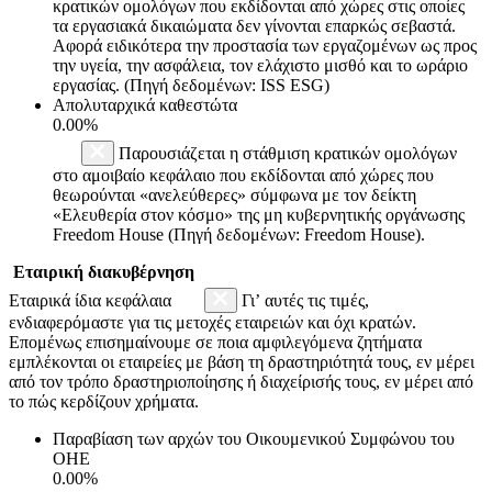
κρατικών ομολόγων που εκδίδονται από χώρες στις οποίες
τα εργασιακά δικαιώματα δεν γίνονται επαρκώς σεβαστά.
Αφορά ειδικότερα την προστασία των εργαζομένων ως προς
την υγεία, την ασφάλεια, τον ελάχιστο μισθό και το ωράριο
εργασίας. (Πηγή δεδομένων: ISS ESG)
Απολυταρχικά καθεστώτα
0.00%
Παρουσιάζεται η στάθμιση κρατικών ομολόγων
στο αμοιβαίο κεφάλαιο που εκδίδονται από χώρες που
θεωρούνται «ανελεύθερες» σύμφωνα με τον δείκτη
«Ελευθερία στον κόσμο» της μη κυβερνητικής οργάνωσης
Freedom House (Πηγή δεδομένων: Freedom House).
Εταιρική διακυβέρνηση
Εταιρικά ίδια κεφάλαια
Γι’ αυτές τις τιμές,
ενδιαφερόμαστε για τις μετοχές εταιρειών και όχι κρατών.
Επομένως επισημαίνουμε σε ποια αμφιλεγόμενα ζητήματα
εμπλέκονται οι εταιρείες με βάση τη δραστηριότητά τους, εν μέρει
από τον τρόπο δραστηριοποίησης ή διαχείρισής τους, εν μέρει από
το πώς κερδίζουν χρήματα.
Παραβίαση των αρχών του Οικουμενικού Συμφώνου του
ΟΗΕ
0.00%