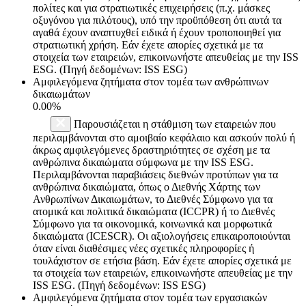
πολίτες και για στρατιωτικές επιχειρήσεις (π.χ. μάσκες
οξυγόνου για πιλότους), υπό την προϋπόθεση ότι αυτά τα
αγαθά έχουν αναπτυχθεί ειδικά ή έχουν τροποποιηθεί για
στρατιωτική χρήση. Εάν έχετε απορίες σχετικά με τα
στοιχεία των εταιρειών, επικοινωνήστε απευθείας με την ISS
ESG. (Πηγή δεδομένων: ISS ESG)
Αμφιλεγόμενα ζητήματα στον τομέα των ανθρώπινων
δικαιωμάτων
0.00%
Παρουσιάζεται η στάθμιση των εταιρειών που
περιλαμβάνονται στο αμοιβαίο κεφάλαιο και ασκούν πολύ ή
άκρως αμφιλεγόμενες δραστηριότητες σε σχέση με τα
ανθρώπινα δικαιώματα σύμφωνα με την ISS ESG.
Περιλαμβάνονται παραβιάσεις διεθνών προτύπων για τα
ανθρώπινα δικαιώματα, όπως ο Διεθνής Χάρτης των
Ανθρωπίνων Δικαιωμάτων, το Διεθνές Σύμφωνο για τα
ατομικά και πολιτικά δικαιώματα (ICCPR) ή το Διεθνές
Σύμφωνο για τα οικονομικά, κοινωνικά και μορφωτικά
δικαιώματα (ICESCR). Οι αξιολογήσεις επικαιροποιούνται
όταν είναι διαθέσιμες νέες σχετικές πληροφορίες ή
τουλάχιστον σε ετήσια βάση. Εάν έχετε απορίες σχετικά με
τα στοιχεία των εταιρειών, επικοινωνήστε απευθείας με την
ISS ESG. (Πηγή δεδομένων: ISS ESG)
Αμφιλεγόμενα ζητήματα στον τομέα των εργασιακών