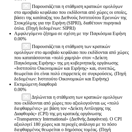
Παρουσιάζεται η στάθμιση κρατικών ομολόγων
στο αμοιβαίο κεφάλαιο που εκδίδονται από χώρες οι οποίες,
βάσει της κατάταξης του Διεθνούς Ινστιτούτου Ερευνών της
Στοκχόλμης για την Ειρήνη (SIPRI), διαθέτουν πυρηνικά
όπλα. (Πηγή δεδομένων: SIPRI)
Αμφιλεγόμενο ζήτημα σε σχέση με την Παγκόσμια Ειρήνη
0.00%
Παρουσιάζεται η στάθμιση των κρατικών
ομολόγων στο αμοιβαίο κεφάλαιο που εκδίδονται από χώρες
που κατατάσσονται «πολύ χαμηλά» στον «Δείκτη
Παγκόσμιας Ειρήνης» της μη κυβερνητικής οργάνωσης
«Ινστιτούτο Οικονομικών και Ειρήνης» και, συνεπώς,
θεωρείται ότι είναι πολύ επιρρεπείς σε συγκρούσεις. (Πηγή
δεδομένων: Ινστιτούτο Οικονομικών και Ειρήνης)
Εκτιμώμενη διαφθορά
0.00%
Δηλώνεται η στάθμιση των κρατικών ομολόγων
που εκδίδονται από χώρες που αξιολογούνται ως «πολύ
διεφθαρμένες» με βάση τον «Δείκτη Αντίληψης της
Διαφθοράς» (CPI) της μη κρατικής οργάνωσης
«Transparency International» (Διεθνής Διαφάνεια). Ο CPI
αξιολογεί 180 χώρες και περιοχές ανάλογα με το πόσο
διεφθαρμένος θεωρείται ο δημόσιος τομέας. (Πηγή