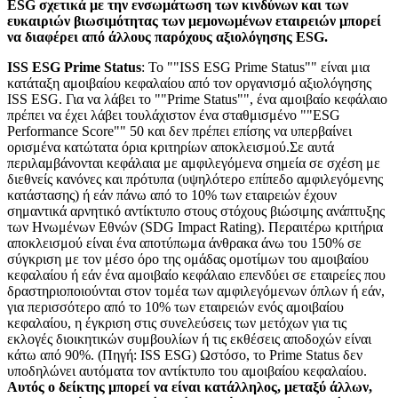
ESG σχετικά με την ενσωμάτωση των κινδύνων και των
ευκαιριών βιωσιμότητας των μεμονωμένων εταιρειών μπορεί
να διαφέρει από άλλους παρόχους αξιολόγησης ESG.
ISS ESG Prime Status
: Το ""ISS ESG Prime Status"" είναι μια
κατάταξη αμοιβαίου κεφαλαίου από τον οργανισμό αξιολόγησης
ISS ESG. Για να λάβει το ""Prime Status"", ένα αμοιβαίο κεφάλαιο
πρέπει να έχει λάβει τουλάχιστον ένα σταθμισμένο ""ESG
Performance Score"" 50 και δεν πρέπει επίσης να υπερβαίνει
ορισμένα κατώτατα όρια κριτηρίων αποκλεισμού.Σε αυτά
περιλαμβάνονται κεφάλαια με αμφιλεγόμενα σημεία σε σχέση με
διεθνείς κανόνες και πρότυπα (υψηλότερο επίπεδο αμφιλεγόμενης
κατάστασης) ή εάν πάνω από το 10% των εταιρειών έχουν
σημαντικά αρνητικό αντίκτυπο στους στόχους βιώσιμης ανάπτυξης
των Ηνωμένων Εθνών (SDG Impact Rating). Περαιτέρω κριτήρια
αποκλεισμού είναι ένα αποτύπωμα άνθρακα άνω του 150% σε
σύγκριση με τον μέσο όρο της ομάδας ομοτίμων του αμοιβαίου
κεφαλαίου ή εάν ένα αμοιβαίο κεφάλαιο επενδύει σε εταιρείες που
δραστηριοποιούνται στον τομέα των αμφιλεγόμενων όπλων ή εάν,
για περισσότερο από το 10% των εταιρειών ενός αμοιβαίου
κεφαλαίου, η έγκριση στις συνελεύσεις των μετόχων για τις
εκλογές διοικητικών συμβουλίων ή τις εκθέσεις αποδοχών είναι
κάτω από 90%. (Πηγή: ISS ESG) Ωστόσο, το Prime Status δεν
υποδηλώνει αυτόματα τον αντίκτυπο του αμοιβαίου κεφαλαίου.
Αυτός ο δείκτης μπορεί να είναι κατάλληλος, μεταξύ άλλων,