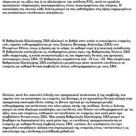
σύμφωνα με τις αξίες σας ή να αξιολογήσετε την απόδοση ESG, αυτά τα εργαλεία
προσφέρουν πληροφορίες προσαρμοσμένες στους συγκεκριμένους σας στόχους. Η
κατανόηση του σκοπού κάθε δείκτη μπορεί να σας καθοδηγήσει στη λήψη ενημερωμένων
και ουσιαστικών επενδυτικών αποφάσεων.
Η Βαθμολογία Αξιολόγησης ΣΒΑ αξιολογεί το βαθμό στον οποίο οι υποκείμενες εταιρείες
ενός ταμείου ευθυγραμμίζονται με τους Στόχους Βιώσιμης Ανάπτυξης (ΣΒΑ) των
Ηνωμένων Εθνών, όπως η δράση για το κλίμα, το καθαρό νερό ή η ποιοτική εκπαίδευση.
Η βαθμολογία υπολογίζεται ως σταθμισμένος μέσος όρος της Βαθμολογίας Λύσεων ΣΒΑ
κάθε συμμετοχής, η οποία αντικατοπτρίζει τις πιο σημαντικές θετικές και αρνητικές
συνεισφορές στους ΣΒΑ. Οι βαθμολογίες κυμαίνονται από -10 έως +10. Μια υψηλότερη
Βαθμολογία Αξιολόγησης ΣΒΑ υποδηλώνει μεγαλύτερο μέσο ποσοστό επενδύσεων σε
εταιρείες με καθαρά θετική συμβολή σε λύσεις ευθυγραμμισμένες με τους ΣΒΑ.
Ωστόσο, αυτό δεν αποτελεί ένδειξη του πραγματικού αντίκτυπου ή της συμβολής του
ταμείου στο να καταστήσει τις εταιρείες πιο βιώσιμες ή να προκαλέσει θετική αλλαγή στην
πραγματική οικονομία (δείτε επίσης το βίντεο σχετικά με τη διαφορά μεταξύ
ευθυγράμμισης και αντίκτυπου στο κάτω μέρος αυτής της σελίδας). Αυτός ο δείκτης
μπορεί να είναι ιδιαίτερα κατάλληλος για επενδυτές που θέλουν να ευθυγραμμιστούν με τις
αξίες τους και επομένως επιθυμούν να επενδύσουν σε εταιρείες που κατά μέσο όρο
συμβάλλουν θετικά στους ΣΒΑ. Μια υψηλή Βαθμολογία Αξιολόγησης ΣΒΑ μπορεί να
βοηθήσει να διασφαλιστεί ότι, κατά μέσο όρο, οι επενδύσεις πραγματοποιούνται σε
εταιρείες με καθαρά θετική συμβολή στους ΣΒΑ· ωστόσο, δεν υποδηλώνει ότι έχει
σημειωθεί οποιαδήποτε αλλαγή στη συμπεριφορά της εταιρείας (ένας «αντίκτυπος») ως
αποτέλεσμα της επένδυσης.(worldbank.github.io)