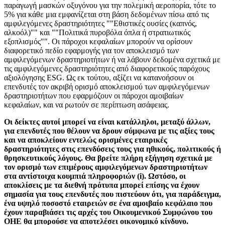
παραγωγή μασκών οξυγόνου για την πολεμική αεροπορία, τότε το
5% για κάθε μια εμφανίζεται στη βάση δεδομένων πίσω από τις
αμφιλεγόμενες δραστηριότητες ""Εθιστικές ουσίες (καπνός,
αλκοόλ)"" και ""Πολιτικά πυροβόλα όπλα ή στρατιωτικός
εξοπλισμός"". Οι πάροχοι κεφαλαίων μπορούν να ορίσουν
διαφορετικό πεδίο εφαρμογής για τον αποκλεισμό των
αμφιλεγόμενων δραστηριοτήτων ή να λάβουν δεδομένα σχετικά με
τις αμφιλεγόμενες δραστηριότητες από διαφορετικούς παρόχους
αξιολόγησης ESG. Ως εκ τούτου, αξίζει να κατανοήσουν οι
επενδυτές τον ακριβή ορισμό αποκλεισμού των αμφιλεγόμενων
δραστηριοτήτων που εφαρμόζουν οι πάροχοι αμοιβαίων
κεφαλαίων, και να ρωτούν σε περίπτωση ασάφειας.
Οι δείκτες αυτοί μπορεί να είναι κατάλληλοι, μεταξύ άλλων,
για επενδυτές που θέλουν να δρουν σύμφωνα με τις αξίες τους
και να αποκλείουν εντελώς ορισμένες εταιρικές
δραστηριότητες στις επενδύσεις τους για ηθικούς, πολιτικούς ή
θρησκευτικούς λόγους. Θα βρείτε πλήρη εξήγηση σχετικά με
τον ορισμό των επιμέρους αμφιλεγόμενων δραστηριοτήτων
στα αντίστοιχα κουμπιά πληροφοριών (i). Ωστόσο, οι
αποκλίσεις με τα διεθνή πρότυπα μπορεί επίσης να έχουν
σημασία για τους επενδυτές που πιστεύουν ότι, για παράδειγμα,
ένα υψηλό ποσοστό εταιρειών σε ένα αμοιβαίο κεφάλαιο που
έχουν παραβιάσει τις αρχές του Οικουμενικού Συμφώνου του
ΟΗΕ θα μπορούσε να αποτελέσει οικονομικό κίνδυνο.