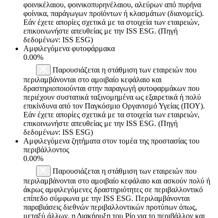
φοινικέλαιου, φοινικοπυρηνέλαιου, αλεύρων από πυρήνα
φοίνικα, παράγωγων προϊόντων ή κλασμάτων (διανομείς).
Εάν έχετε απορίες σχετικά με τα στοιχεία των εταιρειών,
επικοινωνήστε απευθείας με την ISS ESG. (Πηγή
δεδομένων: ISS ESG)
Αμφιλεγόμενα φυτοφάρμακα
0.00%
Παρουσιάζεται η στάθμιση των εταιρειών που
περιλαμβάνονται στο αμοιβαίο κεφάλαιο και
δραστηριοποιούνται στην παραγωγή φυτοφαρμάκων που
περιέχουν συστατικά ταξινομημένα ως εξαιρετικά ή πολύ
επικίνδυνα από τον Παγκόσμιο Οργανισμό Υγείας (ΠΟΥ).
Εάν έχετε απορίες σχετικά με τα στοιχεία των εταιρειών,
επικοινωνήστε απευθείας με την ISS ESG. (Πηγή
δεδομένων: ISS ESG)
Αμφιλεγόμενα ζητήματα στον τομέα της προστασίας του
περιβάλλοντος
0.00%
Παρουσιάζεται η στάθμιση των εταιρειών που
περιλαμβάνονται στο αμοιβαίο κεφάλαιο και ασκούν πολύ ή
άκρως αμφιλεγόμενες δραστηριότητες σε περιβαλλοντικό
επίπεδο σύμφωνα με την ISS ESG. Περιλαμβάνονται
παραβιάσεις διεθνών περιβαλλοντικών προτύπων όπως,
μεταξύ άλλων, η Διακήρυξη του Ρίο για το περιβάλλον και