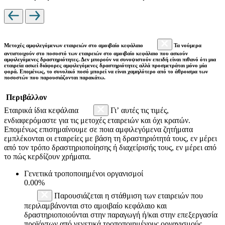
Μετοχές αμφιλεγόμενων εταιρειών στο αμοιβαίο κεφάλαιο
Τα νούμερα
αντιστοιχούν στο ποσοστό των εταιρειών στο αμοιβαίο κεφάλαιο που ασκούν
αμφιλεγόμενες δραστηριότητες. Δεν μπορούν να συνοψιστούν επειδή είναι πιθανό ότι μια
εταιρεία ασκεί διάφορες αμφιλεγόμενες δραστηριότητες αλλά προσμετράται μόνο μία
φορά. Επομένως, το συνολικό ποσό μπορεί να είναι χαμηλότερο από το άθροισμα των
ποσοστών που παρουσιάζονται παρακάτω.
Περιβάλλον
Εταιρικά ίδια κεφάλαια
Γι’ αυτές τις τιμές,
ενδιαφερόμαστε για τις μετοχές εταιρειών και όχι κρατών.
Επομένως επισημαίνουμε σε ποια αμφιλεγόμενα ζητήματα
εμπλέκονται οι εταιρείες με βάση τη δραστηριότητά τους, εν μέρει
από τον τρόπο δραστηριοποίησης ή διαχείρισής τους, εν μέρει από
το πώς κερδίζουν χρήματα.
Γενετικά τροποποιημένοι οργανισμοί
0.00%
Παρουσιάζεται η στάθμιση των εταιρειών που
περιλαμβάνονται στο αμοιβαίο κεφάλαιο και
δραστηριοποιούνται στην παραγωγή ή/και στην επεξεργασία
προϊόντων από γενετικά τροποποιημένους οργανισμούς.