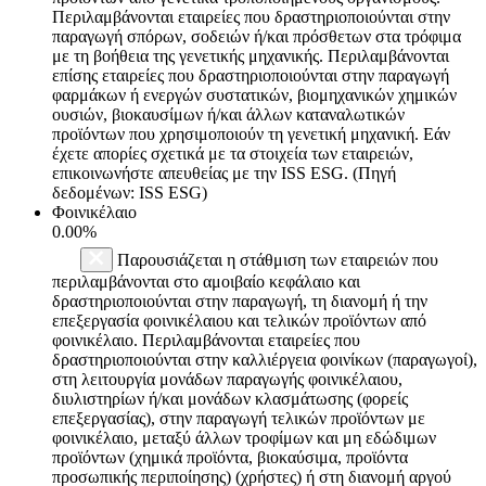
Περιλαμβάνονται εταιρείες που δραστηριοποιούνται στην
παραγωγή σπόρων, σοδειών ή/και πρόσθετων στα τρόφιμα
με τη βοήθεια της γενετικής μηχανικής. Περιλαμβάνονται
επίσης εταιρείες που δραστηριοποιούνται στην παραγωγή
φαρμάκων ή ενεργών συστατικών, βιομηχανικών χημικών
ουσιών, βιοκαυσίμων ή/και άλλων καταναλωτικών
προϊόντων που χρησιμοποιούν τη γενετική μηχανική. Εάν
έχετε απορίες σχετικά με τα στοιχεία των εταιρειών,
επικοινωνήστε απευθείας με την ISS ESG. (Πηγή
δεδομένων: ISS ESG)
Φοινικέλαιο
0.00%
Παρουσιάζεται η στάθμιση των εταιρειών που
περιλαμβάνονται στο αμοιβαίο κεφάλαιο και
δραστηριοποιούνται στην παραγωγή, τη διανομή ή την
επεξεργασία φοινικέλαιου και τελικών προϊόντων από
φοινικέλαιο. Περιλαμβάνονται εταιρείες που
δραστηριοποιούνται στην καλλιέργεια φοινίκων (παραγωγοί),
στη λειτουργία μονάδων παραγωγής φοινικέλαιου,
διυλιστηρίων ή/και μονάδων κλασμάτωσης (φορείς
επεξεργασίας), στην παραγωγή τελικών προϊόντων με
φοινικέλαιο, μεταξύ άλλων τροφίμων και μη εδώδιμων
προϊόντων (χημικά προϊόντα, βιοκαύσιμα, προϊόντα
προσωπικής περιποίησης) (χρήστες) ή στη διανομή αργού