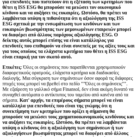
για επενδυτές που πιστεύουν ότι η εξέταση των κριτηρίων που
θέτει η ISS ESG θα μπορούσε να μειώσει τον οικονομικό
κίνδυνο και να αυξήσει τις ευκαιρίες. Ωστόσο, θα πρέπει να
λαμβάνεται υπόψη η πιθανότητα ότι η αξιολόγηση της ISS
ESG σχετικά με την ενσωμάτωση των κινδύνων και των
ευκαιριών βιωσιμότητας των μεμονωμένων εταιρειών μπορεί
να διαφέρει από άλλους παρόχους αξιολόγησης ESG. Ο
δείκτης αυτός μπορεί επίσης να είναι κατάλληλος για
επενδυτές που επιθυμούν να είναι συνεπείς με τις αξίες τους και
για τους οποίους τα ελάχιστα κριτήρια που θέτει η ISS ESG
είναι επαρκή για τον σκοπό αυτό.
Ετικέτες
: Όλες οι σημάνσεις που παρατίθενται χρησιμοποιούν
διαφορετικούς ορισμούς, ελάχιστα κριτήρια και διαδικασίες
διαλογής. Μια σύγκριση των σημάνσεων όσον αφορά τις διάφορες
πτυχές τους μπορεί να βρεθεί στο πεδίο ""Όλες οι σημάνσεις"".
Με εξαίρεση το γαλλικό σήμα Finansol, δεν είναι ακόμη δυνατό να
συναχθεί αυτόματα ο αντίκτυπος του ταμείου από κανένα από τα
σήματα.
Κατ' αρχήν, τα επιμέρους σήματα μπορεί να είναι
κατάλληλα για επενδυτές που είναι της γνώμης ότι η
συνεκτίμηση των κριτηρίων που ορίζει η σήμανση θα
μπορούσε να μειώσει τους χρηματοοικονομικούς κινδύνους και
να αυξήσει τις ευκαιρίες. Ωστόσο, θα πρέπει να λαμβάνεται
υπόψη ο κίνδυνος ότι η αξιολόγηση των σημάνσεων ή των
αξιολογήσεων βιωσιμότητας μπορεί να διαφέρει από άλλους