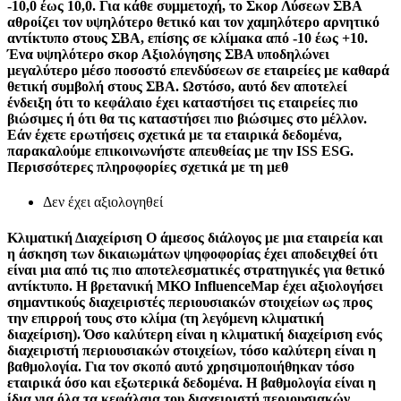
-10,0 έως 10,0. Για κάθε συμμετοχή, το Σκορ Λύσεων ΣΒΑ
αθροίζει τον υψηλότερο θετικό και τον χαμηλότερο αρνητικό
αντίκτυπο στους ΣΒΑ, επίσης σε κλίμακα από -10 έως +10.
Ένα υψηλότερο σκορ Αξιολόγησης ΣΒΑ υποδηλώνει
μεγαλύτερο μέσο ποσοστό επενδύσεων σε εταιρείες με καθαρά
θετική συμβολή στους ΣΒΑ. Ωστόσο, αυτό δεν αποτελεί
ένδειξη ότι το κεφάλαιο έχει καταστήσει τις εταιρείες πιο
βιώσιμες ή ότι θα τις καταστήσει πιο βιώσιμες στο μέλλον.
Εάν έχετε ερωτήσεις σχετικά με τα εταιρικά δεδομένα,
παρακαλούμε επικοινωνήστε απευθείας με την ISS ESG.
Περισσότερες πληροφορίες σχετικά με τη μεθ
Δεν έχει αξιολογηθεί
Κλιματική Διαχείριση
Ο άμεσος διάλογος με μια εταιρεία και
η άσκηση των δικαιωμάτων ψηφοφορίας έχει αποδειχθεί ότι
είναι μια από τις πιο αποτελεσματικές στρατηγικές για θετικό
αντίκτυπο. Η βρετανική ΜΚΟ InfluenceMap έχει αξιολογήσει
σημαντικούς διαχειριστές περιουσιακών στοιχείων ως προς
την επιρροή τους στο κλίμα (τη λεγόμενη κλιματική
διαχείριση). Όσο καλύτερη είναι η κλιματική διαχείριση ενός
διαχειριστή περιουσιακών στοιχείων, τόσο καλύτερη είναι η
βαθμολογία. Για τον σκοπό αυτό χρησιμοποιήθηκαν τόσο
εταιρικά όσο και εξωτερικά δεδομένα. Η βαθμολογία είναι η
ίδια για όλα τα κεφάλαια του διαχειριστή περιουσιακών