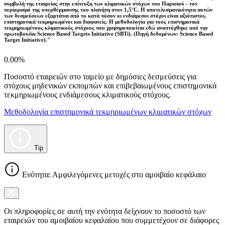
συμβολή της εταιρείας στην επίτευξη των κλιματικών στόχων του Παρισιού - τον
περιορισμό της υπερθέρμανσης του πλανήτη στον 1,5°C. Η αποτελεσματικότητα αυτών
των δεσμεύσεων εξαρτάται από το κατά πόσον οι ενδιάμεσοι στόχοι είναι αξιόπιστοι,
επιστημονικά τεκμηριωμένοι και διαφανείς. Η μεθοδολογία για τους επιστημονικά
τεκμηριωμένους κλιματικούς στόχους που χρησιμοποιείται εδώ αναπτύχθηκε από την
πρωτοβουλία Science Based Targets Initiative (SBTi). (Πηγή δεδομένων: Science Based
Target Initiative)."
0.00%
Ποσοστό εταιρειών στο ταμείο με δημόσιες δεσμεύσεις για
στόχους μηδενικών εκπομπών και επιβεβαιωμένους επιστημονικά
τεκμηριωμένους ενδιάμεσους κλιματικούς στόχους.
Μεθοδολογία επιστημονικά τεκμηριωμένων κλιματικών στόχων
Tip
Ενότητα: Αμφιλεγόμενες μετοχές στο αμοιβαίο κεφάλαιο
Οι πληροφορίες σε αυτή την ενότητα δείχνουν το ποσοστό των
εταιρειών του αμοιβαίου κεφαλαίου που συμμετέχουν σε διάφορες