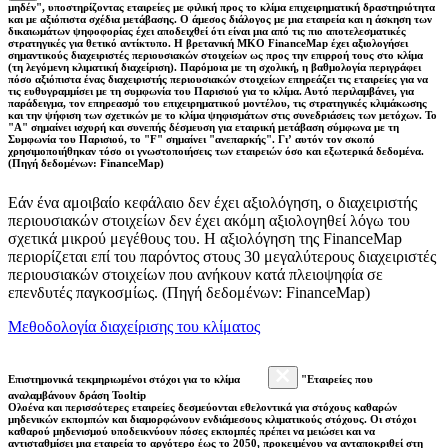
μηδέν", υποστηρίζοντας εταιρείες με φιλική προς το κλίμα επιχειρηματική δραστηριότητα
και με αξιόπιστα σχέδια μετάβασης. Ο άμεσος διάλογος με μια εταιρεία και η άσκηση των
δικαιωμάτων ψηφοφορίας έχει αποδειχθεί ότι είναι μια από τις πιο αποτελεσματικές
στρατηγικές για θετικό αντίκτυπο. Η βρετανική ΜΚΟ FinanceMap έχει αξιολογήσει
σημαντικούς διαχειριστές περιουσιακών στοιχείων ως προς την επιρροή τους στο κλίμα
(τη λεγόμενη κλιματική διαχείριση). Παρόμοια με τη σχολική, η βαθμολογία περιγράφει
πόσο αξιόπιστα ένας διαχειριστής περιουσιακών στοιχείων επηρεάζει τις εταιρείες για να
τις ευθυγραμμίσει με τη συμφωνία του Παρισιού για το κλίμα. Αυτό περιλαμβάνει, για
παράδειγμα, τον επηρεασμό του επιχειρηματικού μοντέλου, τις στρατηγικές κλιμάκωσης
και την ψήφιση των σχετικών με το κλίμα ψηφισμάτων στις συνεδριάσεις των μετόχων. Το
"Α" σημαίνει ισχυρή και συνεπής δέσμευση για εταιρική μετάβαση σύμφωνα με τη
Συμφωνία του Παρισιού, το "F" σημαίνει "ανεπαρκής". Γι’ αυτόν τον σκοπό
χρησιμοποιήθηκαν τόσο οι γνωστοποιήσεις των εταιρειών όσο και εξωτερικά δεδομένα.
(Πηγή δεδομένων: FinanceMap)
Εάν ένα αμοιβαίο κεφάλαιο δεν έχει αξιολόγηση, ο διαχειριστής
περιουσιακών στοιχείων δεν έχει ακόμη αξιολογηθεί λόγω του
σχετικά μικρού μεγέθους του. Η αξιολόγηση της FinanceMap
περιορίζεται επί του παρόντος στους 30 μεγαλύτερους διαχειριστές
περιουσιακών στοιχείων που ανήκουν κατά πλειοψηφία σε
επενδυτές παγκοσμίως. (Πηγή δεδομένων: FinanceMap)
Μεθοδολογία διαχείρισης του κλίματος
Επιστημονικά τεκμηριωμένοι στόχοι για το κλίμα
"Εταιρείες που
αναλαμβάνουν δράση Tooltip
Ολοένα και περισσότερες εταιρείες δεσμεύονται εθελοντικά για στόχους καθαρών
μηδενικών εκπομπών και διαμορφώνουν ενδιάμεσους κλιματικούς στόχους. Οι στόχοι
καθαρού μηδενισμού υποδεικνύουν πόσες εκπομπές πρέπει να μειώσει και να
αντισταθμίσει μια εταιρεία το αργότερο έως το 2050, προκειμένου να ανταποκριθεί στη