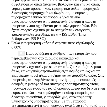
αμφιλεγόμενα όπλα (ατομικά, βιολογικά και χημικά όπλα,
νάρκες κατά προσωπικού, εμπρηστικά όπλα, πυρομαχικά
διασποράς, πυρομαχικά και θωράκιση με ουράνιο,
πυρομαχικά λευκού φωσφόρου) ή/και γενικά
δραστηριοποιούνται στην παραγωγή, διανομή ή παροχή
υπηρεσιών που σχετίζονται με αμφιλεγόμενα όπλα. Εάν
έχετε απορίες σχετικά με τα στοιχεία των εταιρειών,
επικοινωνήστε απευθείας με την ISS ESG. (Πηγή
δεδομένων: ISS ESG)
Όπλα για εμπορική χρήση ή στρατιωτικός εξοπλισμός
0.00%
Παρουσιάζεται η στάθμιση των εταιρειών που
περιλαμβάνονται στο αμοιβαίο κεφάλαιο και
δραστηριοποιούνται στην παραγωγή, διανομή ή παροχή
υπηρεσιών σχετικών με στρατιωτικό εξοπλισμό (πολεμικά
όπλα, επικουρικός στρατιωτικός εξοπλισμός καθώς και τα
εξαρτήματά τους) ή/και μη στρατιωτικά πυροβόλα όπλα. Στις
υπηρεσίες περιλαμβάνονται η συντήρηση, οι επισκευές, οι
δοκιμές, η μεταφορά και συναφείς δραστηριότητες στους
προαναφερόμενους τομείς. Ο ορισμός αυτού του δείκτη είναι
ευρύς, έτσι ώστε να περιλαμβάνει επίσης εταιρείες που
δραστηριοποιούνται, για παράδειγμα, στον τομέα της
υλικοτεχνικής υποστήριξης (π.χ. με τη μεταφορά
τεθωρακισμένων) ή που παράγουν αγαθά για χρήση από τους