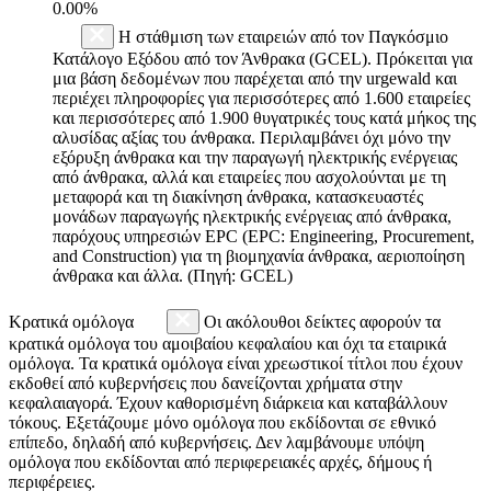
0.00%
Η στάθμιση των εταιρειών από τον Παγκόσμιο
Κατάλογο Εξόδου από τον Άνθρακα (GCEL). Πρόκειται για
μια βάση δεδομένων που παρέχεται από την urgewald και
περιέχει πληροφορίες για περισσότερες από 1.600 εταιρείες
και περισσότερες από 1.900 θυγατρικές τους κατά μήκος της
αλυσίδας αξίας του άνθρακα. Περιλαμβάνει όχι μόνο την
εξόρυξη άνθρακα και την παραγωγή ηλεκτρικής ενέργειας
από άνθρακα, αλλά και εταιρείες που ασχολούνται με τη
μεταφορά και τη διακίνηση άνθρακα, κατασκευαστές
μονάδων παραγωγής ηλεκτρικής ενέργειας από άνθρακα,
παρόχους υπηρεσιών EPC (EPC: Engineering, Procurement,
and Construction) για τη βιομηχανία άνθρακα, αεριοποίηση
άνθρακα και άλλα. (Πηγή: GCEL)
Κρατικά ομόλογα
Οι ακόλουθοι δείκτες αφορούν τα
κρατικά ομόλογα του αμοιβαίου κεφαλαίου και όχι τα εταιρικά
ομόλογα. Τα κρατικά ομόλογα είναι χρεωστικοί τίτλοι που έχουν
εκδοθεί από κυβερνήσεις που δανείζονται χρήματα στην
κεφαλαιαγορά. Έχουν καθορισμένη διάρκεια και καταβάλλουν
τόκους. Εξετάζουμε μόνο ομόλογα που εκδίδονται σε εθνικό
επίπεδο, δηλαδή από κυβερνήσεις. Δεν λαμβάνουμε υπόψη
ομόλογα που εκδίδονται από περιφερειακές αρχές, δήμους ή
περιφέρειες.