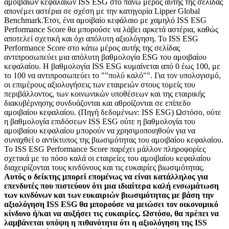
αμοιβαίων κεφαλαίων ISS ESG στο πάνω μέρος αυτής της σελίδας
απονέμει αστέρια σε σχέση με την κατηγορία Lipper Global
Benchmark.Έτσι, ένα αμοιβαίο κεφάλαιο με χαμηλό ISS ESG
Performance Score θα μπορούσε να λάβει αρκετά αστέρια, καθώς
αποτελεί σχετική και όχι απόλυτη αξιολόγηση. Το ISS ESG
Performance Score στο κάτω μέρος αυτής της σελίδας
αντιπροσωπεύει μια απόλυτη βαθμολογία ESG του αμοιβαίου
κεφαλαίου. Η βαθμολογία ISS ESG κυμαίνεται από 0 έως 100, με
το 100 να αντιπροσωπεύει το ""πολύ καλό"". Για τον υπολογισμό,
οι επιμέρους αξιολογήσεις των εταιρειών στους τομείς του
περιβάλλοντος, των κοινωνικών υποθέσεων και της εταιρικής
διακυβέρνησης συνδυάζονται και αθροίζονται σε επίπεδο
αμοιβαίου κεφαλαίου. (Πηγή δεδομένων: ISS ESG) Ωστόσο, ούτε
η βαθμολογία επιδόσεων ISS ESG ούτε η βαθμολογία του
αμοιβαίου κεφαλαίου μπορούν να χρησιμοποιηθούν για να
συναχθεί ο αντίκτυπος της βιωσιμότητας του αμοιβαίου κεφαλαίου.
Το ISS ESG Performance Score παρέχει μάλλον πληροφορίες
σχετικά με το πόσο καλά οι εταιρείες του αμοιβαίου κεφαλαίου
διαχειρίζονται τους κινδύνους και τις ευκαιρίες βιωσιμότητας.
Αυτός ο δείκτης μπορεί επομένως να είναι κατάλληλος για
επενδυτές που πιστεύουν ότι μια ιδιαίτερα καλή ενσωμάτωση
των κινδύνων και των ευκαιριών βιωσιμότητας με βάση την
αξιολόγηση ISS ESG θα μπορούσε να μειώσει τον οικονομικό
κίνδυνο ή/και να αυξήσει τις ευκαιρίες. Ωστόσο, θα πρέπει να
λαμβάνεται υπόψη η πιθανότητα ότι η αξιολόγηση της ISS