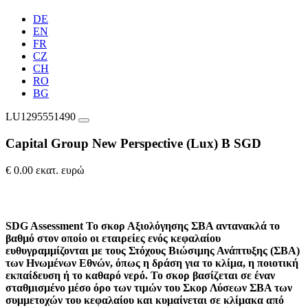
DE
EN
FR
CZ
CH
RO
BG
LU1295551490
Capital Group New Perspective (Lux) B SGD
€ 0.00 εκατ. ευρώ
SDG Assessment
Το σκορ Αξιολόγησης ΣΒΑ αντανακλά το
βαθμό στον οποίο οι εταιρείες ενός κεφαλαίου
ευθυγραμμίζονται με τους Στόχους Βιώσιμης Ανάπτυξης (ΣΒΑ)
των Ηνωμένων Εθνών, όπως η δράση για το κλίμα, η ποιοτική
εκπαίδευση ή το καθαρό νερό. Το σκορ βασίζεται σε έναν
σταθμισμένο μέσο όρο των τιμών του Σκορ Λύσεων ΣΒΑ των
συμμετοχών του κεφαλαίου και κυμαίνεται σε κλίμακα από