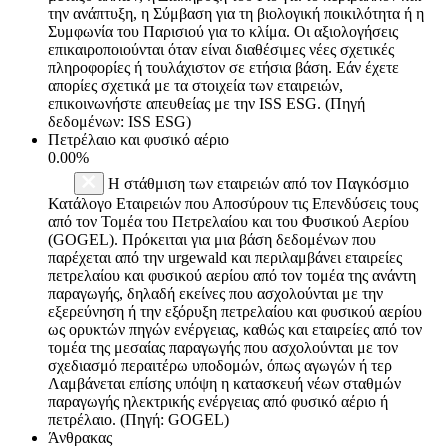
την ανάπτυξη, η Σύμβαση για τη βιολογική ποικιλότητα ή η
Συμφωνία του Παρισιού για το κλίμα. Οι αξιολογήσεις
επικαιροποιούνται όταν είναι διαθέσιμες νέες σχετικές
πληροφορίες ή τουλάχιστον σε ετήσια βάση. Εάν έχετε
απορίες σχετικά με τα στοιχεία των εταιρειών,
επικοινωνήστε απευθείας με την ISS ESG. (Πηγή
δεδομένων: ISS ESG)
Πετρέλαιο και φυσικό αέριο
0.00%
Η στάθμιση των εταιρειών από τον Παγκόσμιο
Κατάλογο Εταιρειών που Αποσύρουν τις Επενδύσεις τους
από τον Τομέα του Πετρελαίου και του Φυσικού Αερίου
(GOGEL). Πρόκειται για μια βάση δεδομένων που
παρέχεται από την urgewald και περιλαμβάνει εταιρείες
πετρελαίου και φυσικού αερίου από τον τομέα της ανάντη
παραγωγής, δηλαδή εκείνες που ασχολούνται με την
εξερεύνηση ή την εξόρυξη πετρελαίου και φυσικού αερίου
ως ορυκτών πηγών ενέργειας, καθώς και εταιρείες από τον
τομέα της μεσαίας παραγωγής που ασχολούνται με τον
σχεδιασμό περαιτέρω υποδομών, όπως αγωγών ή τερ
Λαμβάνεται επίσης υπόψη η κατασκευή νέων σταθμών
παραγωγής ηλεκτρικής ενέργειας από φυσικό αέριο ή
πετρέλαιο. (Πηγή: GOGEL)
Άνθρακας