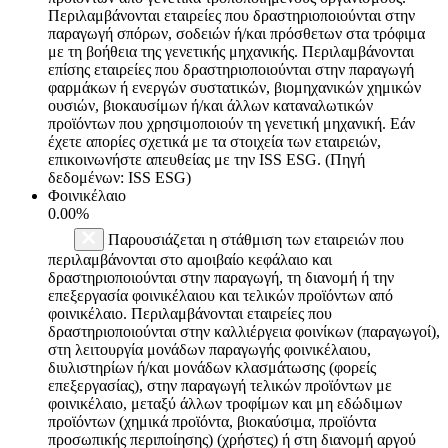
Περιλαμβάνονται εταιρείες που δραστηριοποιούνται στην
παραγωγή σπόρων, σοδειών ή/και πρόσθετων στα τρόφιμα
με τη βοήθεια της γενετικής μηχανικής. Περιλαμβάνονται
επίσης εταιρείες που δραστηριοποιούνται στην παραγωγή
φαρμάκων ή ενεργών συστατικών, βιομηχανικών χημικών
ουσιών, βιοκαυσίμων ή/και άλλων καταναλωτικών
προϊόντων που χρησιμοποιούν τη γενετική μηχανική. Εάν
έχετε απορίες σχετικά με τα στοιχεία των εταιρειών,
επικοινωνήστε απευθείας με την ISS ESG. (Πηγή
δεδομένων: ISS ESG)
Φοινικέλαιο
0.00%
Παρουσιάζεται η στάθμιση των εταιρειών που
περιλαμβάνονται στο αμοιβαίο κεφάλαιο και
δραστηριοποιούνται στην παραγωγή, τη διανομή ή την
επεξεργασία φοινικέλαιου και τελικών προϊόντων από
φοινικέλαιο. Περιλαμβάνονται εταιρείες που
δραστηριοποιούνται στην καλλιέργεια φοινίκων (παραγωγοί),
στη λειτουργία μονάδων παραγωγής φοινικέλαιου,
διυλιστηρίων ή/και μονάδων κλασμάτωσης (φορείς
επεξεργασίας), στην παραγωγή τελικών προϊόντων με
φοινικέλαιο, μεταξύ άλλων τροφίμων και μη εδώδιμων
προϊόντων (χημικά προϊόντα, βιοκαύσιμα, προϊόντα
προσωπικής περιποίησης) (χρήστες) ή στη διανομή αργού