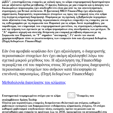
μηδέν", υποστηρίζοντας εταιρείες με φιλική προς το κλίμα επιχειρηματική δραστηριότητα
και με αξιόπιστα σχέδια μετάβασης. Ο άμεσος διάλογος με μια εταιρεία και η άσκηση των
δικαιωμάτων ψηφοφορίας έχει αποδειχθεί ότι είναι μια από τις πιο αποτελεσματικές
στρατηγικές για θετικό αντίκτυπο. Η βρετανική ΜΚΟ FinanceMap έχει αξιολογήσει
σημαντικούς διαχειριστές περιουσιακών στοιχείων ως προς την επιρροή τους στο κλίμα
(τη λεγόμενη κλιματική διαχείριση). Παρόμοια με τη σχολική, η βαθμολογία περιγράφει
πόσο αξιόπιστα ένας διαχειριστής περιουσιακών στοιχείων επηρεάζει τις εταιρείες για να
τις ευθυγραμμίσει με τη συμφωνία του Παρισιού για το κλίμα. Αυτό περιλαμβάνει, για
παράδειγμα, τον επηρεασμό του επιχειρηματικού μοντέλου, τις στρατηγικές κλιμάκωσης
και την ψήφιση των σχετικών με το κλίμα ψηφισμάτων στις συνεδριάσεις των μετόχων. Το
"Α" σημαίνει ισχυρή και συνεπής δέσμευση για εταιρική μετάβαση σύμφωνα με τη
Συμφωνία του Παρισιού, το "F" σημαίνει "ανεπαρκής". Γι’ αυτόν τον σκοπό
χρησιμοποιήθηκαν τόσο οι γνωστοποιήσεις των εταιρειών όσο και εξωτερικά δεδομένα.
(Πηγή δεδομένων: FinanceMap)
Εάν ένα αμοιβαίο κεφάλαιο δεν έχει αξιολόγηση, ο διαχειριστής
περιουσιακών στοιχείων δεν έχει ακόμη αξιολογηθεί λόγω του
σχετικά μικρού μεγέθους του. Η αξιολόγηση της FinanceMap
περιορίζεται επί του παρόντος στους 30 μεγαλύτερους διαχειριστές
περιουσιακών στοιχείων που ανήκουν κατά πλειοψηφία σε
επενδυτές παγκοσμίως. (Πηγή δεδομένων: FinanceMap)
Μεθοδολογία διαχείρισης του κλίματος
Επιστημονικά τεκμηριωμένοι στόχοι για το κλίμα
"Εταιρείες που
αναλαμβάνουν δράση Tooltip
Ολοένα και περισσότερες εταιρείες δεσμεύονται εθελοντικά για στόχους καθαρών
μηδενικών εκπομπών και διαμορφώνουν ενδιάμεσους κλιματικούς στόχους. Οι στόχοι
καθαρού μηδενισμού υποδεικνύουν πόσες εκπομπές πρέπει να μειώσει και να
αντισταθμίσει μια εταιρεία το αργότερο έως το 2050, προκειμένου να ανταποκριθεί στη