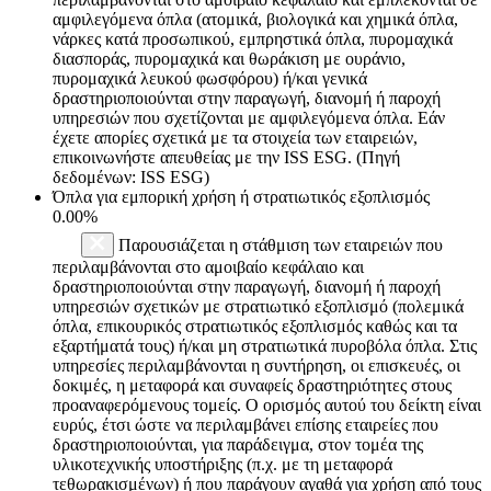
αμφιλεγόμενα όπλα (ατομικά, βιολογικά και χημικά όπλα,
νάρκες κατά προσωπικού, εμπρηστικά όπλα, πυρομαχικά
διασποράς, πυρομαχικά και θωράκιση με ουράνιο,
πυρομαχικά λευκού φωσφόρου) ή/και γενικά
δραστηριοποιούνται στην παραγωγή, διανομή ή παροχή
υπηρεσιών που σχετίζονται με αμφιλεγόμενα όπλα. Εάν
έχετε απορίες σχετικά με τα στοιχεία των εταιρειών,
επικοινωνήστε απευθείας με την ISS ESG. (Πηγή
δεδομένων: ISS ESG)
Όπλα για εμπορική χρήση ή στρατιωτικός εξοπλισμός
0.00%
Παρουσιάζεται η στάθμιση των εταιρειών που
περιλαμβάνονται στο αμοιβαίο κεφάλαιο και
δραστηριοποιούνται στην παραγωγή, διανομή ή παροχή
υπηρεσιών σχετικών με στρατιωτικό εξοπλισμό (πολεμικά
όπλα, επικουρικός στρατιωτικός εξοπλισμός καθώς και τα
εξαρτήματά τους) ή/και μη στρατιωτικά πυροβόλα όπλα. Στις
υπηρεσίες περιλαμβάνονται η συντήρηση, οι επισκευές, οι
δοκιμές, η μεταφορά και συναφείς δραστηριότητες στους
προαναφερόμενους τομείς. Ο ορισμός αυτού του δείκτη είναι
ευρύς, έτσι ώστε να περιλαμβάνει επίσης εταιρείες που
δραστηριοποιούνται, για παράδειγμα, στον τομέα της
υλικοτεχνικής υποστήριξης (π.χ. με τη μεταφορά
τεθωρακισμένων) ή που παράγουν αγαθά για χρήση από τους