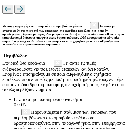
Μετοχές αμφιλεγόμενων εταιρειών στο αμοιβαίο κεφάλαιο
Τα νούμερα
αντιστοιχούν στο ποσοστό των εταιρειών στο αμοιβαίο κεφάλαιο που ασκούν
αμφιλεγόμενες δραστηριότητες. Δεν μπορούν να συνοψιστούν επειδή είναι πιθανό ότι μια
εταιρεία ασκεί διάφορες αμφιλεγόμενες δραστηριότητες αλλά προσμετράται μόνο μία
φορά. Επομένως, το συνολικό ποσό μπορεί να είναι χαμηλότερο από το άθροισμα των
ποσοστών που παρουσιάζονται παρακάτω.
Περιβάλλον
Εταιρικά ίδια κεφάλαια
Γι’ αυτές τις τιμές,
ενδιαφερόμαστε για τις μετοχές εταιρειών και όχι κρατών.
Επομένως επισημαίνουμε σε ποια αμφιλεγόμενα ζητήματα
εμπλέκονται οι εταιρείες με βάση τη δραστηριότητά τους, εν μέρει
από τον τρόπο δραστηριοποίησης ή διαχείρισής τους, εν μέρει από
το πώς κερδίζουν χρήματα.
Γενετικά τροποποιημένοι οργανισμοί
0.00%
Παρουσιάζεται η στάθμιση των εταιρειών που
περιλαμβάνονται στο αμοιβαίο κεφάλαιο και
δραστηριοποιούνται στην παραγωγή ή/και στην επεξεργασία
προϊόντων από γενετικά τροποποιημένους οργανισμούς.