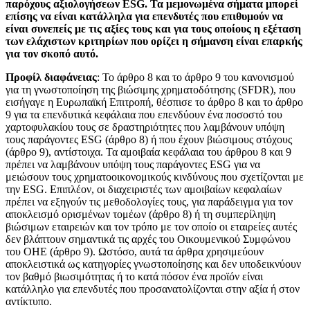
παρόχους αξιολογήσεων ESG. Τα μεμονωμένα σήματα μπορεί
επίσης να είναι κατάλληλα για επενδυτές που επιθυμούν να
είναι συνεπείς με τις αξίες τους και για τους οποίους η εξέταση
των ελάχιστων κριτηρίων που ορίζει η σήμανση είναι επαρκής
για τον σκοπό αυτό.
Προφίλ διαφάνειας
: Το άρθρο 8 και το άρθρο 9 του κανονισμού
για τη γνωστοποίηση της βιώσιμης χρηματοδότησης (SFDR), που
εισήγαγε η Ευρωπαϊκή Επιτροπή, θέσπισε το άρθρο 8 και το άρθρο
9 για τα επενδυτικά κεφάλαια που επενδύουν ένα ποσοστό του
χαρτοφυλακίου τους σε δραστηριότητες που λαμβάνουν υπόψη
τους παράγοντες ESG (άρθρο 8) ή που έχουν βιώσιμους στόχους
(άρθρο 9), αντίστοιχα. Τα αμοιβαία κεφάλαια του άρθρου 8 και 9
πρέπει να λαμβάνουν υπόψη τους παράγοντες ESG για να
μειώσουν τους χρηματοοικονομικούς κινδύνους που σχετίζονται με
την ESG. Επιπλέον, οι διαχειριστές των αμοιβαίων κεφαλαίων
πρέπει να εξηγούν τις μεθοδολογίες τους, για παράδειγμα για τον
αποκλεισμό ορισμένων τομέων (άρθρο 8) ή τη συμπερίληψη
βιώσιμων εταιρειών και τον τρόπο με τον οποίο οι εταιρείες αυτές
δεν βλάπτουν σημαντικά τις αρχές του Οικουμενικού Συμφώνου
του ΟΗΕ (άρθρο 9). Ωστόσο, αυτά τα άρθρα χρησιμεύουν
αποκλειστικά ως κατηγορίες γνωστοποίησης και δεν υποδεικνύουν
τον βαθμό βιωσιμότητας ή το κατά πόσον ένα προϊόν είναι
κατάλληλο για επενδυτές που προσανατολίζονται στην αξία ή στον
αντίκτυπο.