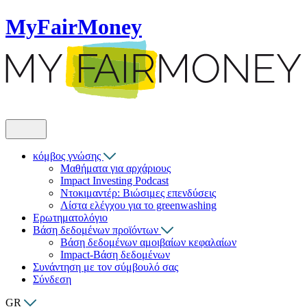
MyFairMoney
κόμβος γνώσης
Μαθήματα για αρχάριους
Impact Investing Podcast
Ντοκιμαντέρ: Βιώσιμες επενδύσεις
Λίστα ελέγχου για το greenwashing
Ερωτηματολόγιο
Βάση δεδομένων προϊόντων
Βάση δεδομένων αμοιβαίων κεφαλαίων
Impact-Βάση δεδομένων
Συνάντηση με τον σύμβουλό σας
Σύνδεση
GR