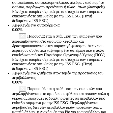
φοινικέλαιου, φοινικοπυρηνέλαιου, αλεύρων από πυρήνα
φοίνικα, παράγωγων προϊόντων ή κλασμάτων (διανομείς).
Εάν έχετε απορίες σχετικά με τα στοιχεία των εταιρειών,
επικοινωνήστε απευθείας με την ISS ESG. (Πηγή
δεδομένων: ISS ESG)
Αμφιλεγόμενα φυτοφάρμακα
0.00%
Παρουσιάζεται η στάθμιση των εταιρειών που
περιλαμβάνονται στο αμοιβαίο κεφάλαιο και
δραστηριοποιούνται στην παραγωγή φυτοφαρμάκων που
περιέχουν συστατικά ταξινομημένα ως εξαιρετικά ή πολύ
επικίνδυνα από τον Παγκόσμιο Οργανισμό Υγείας (ΠΟΥ).
Εάν έχετε απορίες σχετικά με τα στοιχεία των εταιρειών,
επικοινωνήστε απευθείας με την ISS ESG. (Πηγή
δεδομένων: ISS ESG)
Αμφιλεγόμενα ζητήματα στον τομέα της προστασίας του
περιβάλλοντος
0.00%
Παρουσιάζεται η στάθμιση των εταιρειών που
περιλαμβάνονται στο αμοιβαίο κεφάλαιο και ασκούν πολύ ή
άκρως αμφιλεγόμενες δραστηριότητες σε περιβαλλοντικό
επίπεδο σύμφωνα με την ISS ESG. Περιλαμβάνονται
παραβιάσεις διεθνών περιβαλλοντικών προτύπων όπως,
μεταξύ άλλων, η Διακήρυξη του Ρίο για το περιβάλλον και