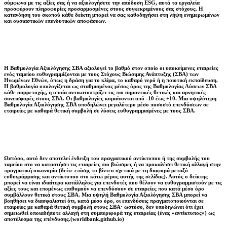
σύμφωνα με τις αξίες σας ή να αξιολογήσετε την απόδοση ESG, αυτά τα εργαλεία
προσφέρουν πληροφορίες προσαρμοσμένες στους συγκεκριμένους σας στόχους. Η
κατανόηση του σκοπού κάθε δείκτη μπορεί να σας καθοδηγήσει στη λήψη ενημερωμένων
και ουσιαστικών επενδυτικών αποφάσεων.
Η Βαθμολογία Αξιολόγησης ΣΒΑ αξιολογεί το βαθμό στον οποίο οι υποκείμενες εταιρείες
ενός ταμείου ευθυγραμμίζονται με τους Στόχους Βιώσιμης Ανάπτυξης (ΣΒΑ) των
Ηνωμένων Εθνών, όπως η δράση για το κλίμα, το καθαρό νερό ή η ποιοτική εκπαίδευση.
Η βαθμολογία υπολογίζεται ως σταθμισμένος μέσος όρος της Βαθμολογίας Λύσεων ΣΒΑ
κάθε συμμετοχής, η οποία αντικατοπτρίζει τις πιο σημαντικές θετικές και αρνητικές
συνεισφορές στους ΣΒΑ. Οι βαθμολογίες κυμαίνονται από -10 έως +10. Μια υψηλότερη
Βαθμολογία Αξιολόγησης ΣΒΑ υποδηλώνει μεγαλύτερο μέσο ποσοστό επενδύσεων σε
εταιρείες με καθαρά θετική συμβολή σε λύσεις ευθυγραμμισμένες με τους ΣΒΑ.
Ωστόσο, αυτό δεν αποτελεί ένδειξη του πραγματικού αντίκτυπου ή της συμβολής του
ταμείου στο να καταστήσει τις εταιρείες πιο βιώσιμες ή να προκαλέσει θετική αλλαγή στην
πραγματική οικονομία (δείτε επίσης το βίντεο σχετικά με τη διαφορά μεταξύ
ευθυγράμμισης και αντίκτυπου στο κάτω μέρος αυτής της σελίδας). Αυτός ο δείκτης
μπορεί να είναι ιδιαίτερα κατάλληλος για επενδυτές που θέλουν να ευθυγραμμιστούν με τις
αξίες τους και επομένως επιθυμούν να επενδύσουν σε εταιρείες που κατά μέσο όρο
συμβάλλουν θετικά στους ΣΒΑ. Μια υψηλή Βαθμολογία Αξιολόγησης ΣΒΑ μπορεί να
βοηθήσει να διασφαλιστεί ότι, κατά μέσο όρο, οι επενδύσεις πραγματοποιούνται σε
εταιρείες με καθαρά θετική συμβολή στους ΣΒΑ· ωστόσο, δεν υποδηλώνει ότι έχει
σημειωθεί οποιαδήποτε αλλαγή στη συμπεριφορά της εταιρείας (ένας «αντίκτυπος») ως
αποτέλεσμα της επένδυσης.(worldbank.github.io)