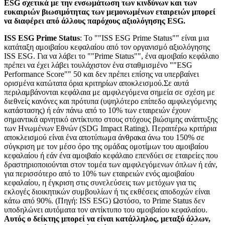
ESG σχετικά με την ενσωμάτωση των κινδύνων και των
ευκαιριών βιωσιμότητας των μεμονωμένων εταιρειών μπορεί
να διαφέρει από άλλους παρόχους αξιολόγησης ESG.
ISS ESG Prime Status
: Το ""ISS ESG Prime Status"" είναι μια
κατάταξη αμοιβαίου κεφαλαίου από τον οργανισμό αξιολόγησης
ISS ESG. Για να λάβει το ""Prime Status"", ένα αμοιβαίο κεφάλαιο
πρέπει να έχει λάβει τουλάχιστον ένα σταθμισμένο ""ESG
Performance Score"" 50 και δεν πρέπει επίσης να υπερβαίνει
ορισμένα κατώτατα όρια κριτηρίων αποκλεισμού.Σε αυτά
περιλαμβάνονται κεφάλαια με αμφιλεγόμενα σημεία σε σχέση με
διεθνείς κανόνες και πρότυπα (υψηλότερο επίπεδο αμφιλεγόμενης
κατάστασης) ή εάν πάνω από το 10% των εταιρειών έχουν
σημαντικά αρνητικό αντίκτυπο στους στόχους βιώσιμης ανάπτυξης
των Ηνωμένων Εθνών (SDG Impact Rating). Περαιτέρω κριτήρια
αποκλεισμού είναι ένα αποτύπωμα άνθρακα άνω του 150% σε
σύγκριση με τον μέσο όρο της ομάδας ομοτίμων του αμοιβαίου
κεφαλαίου ή εάν ένα αμοιβαίο κεφάλαιο επενδύει σε εταιρείες που
δραστηριοποιούνται στον τομέα των αμφιλεγόμενων όπλων ή εάν,
για περισσότερο από το 10% των εταιρειών ενός αμοιβαίου
κεφαλαίου, η έγκριση στις συνελεύσεις των μετόχων για τις
εκλογές διοικητικών συμβουλίων ή τις εκθέσεις αποδοχών είναι
κάτω από 90%. (Πηγή: ISS ESG) Ωστόσο, το Prime Status δεν
υποδηλώνει αυτόματα τον αντίκτυπο του αμοιβαίου κεφαλαίου.
Αυτός ο δείκτης μπορεί να είναι κατάλληλος, μεταξύ άλλων,