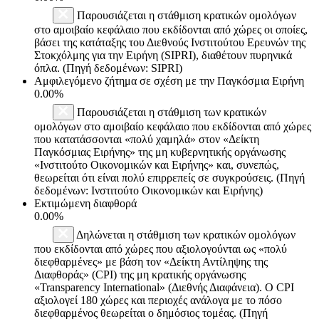
Παρουσιάζεται η στάθμιση κρατικών ομολόγων
στο αμοιβαίο κεφάλαιο που εκδίδονται από χώρες οι οποίες,
βάσει της κατάταξης του Διεθνούς Ινστιτούτου Ερευνών της
Στοκχόλμης για την Ειρήνη (SIPRI), διαθέτουν πυρηνικά
όπλα. (Πηγή δεδομένων: SIPRI)
Αμφιλεγόμενο ζήτημα σε σχέση με την Παγκόσμια Ειρήνη
0.00%
Παρουσιάζεται η στάθμιση των κρατικών
ομολόγων στο αμοιβαίο κεφάλαιο που εκδίδονται από χώρες
που κατατάσσονται «πολύ χαμηλά» στον «Δείκτη
Παγκόσμιας Ειρήνης» της μη κυβερνητικής οργάνωσης
«Ινστιτούτο Οικονομικών και Ειρήνης» και, συνεπώς,
θεωρείται ότι είναι πολύ επιρρεπείς σε συγκρούσεις. (Πηγή
δεδομένων: Ινστιτούτο Οικονομικών και Ειρήνης)
Εκτιμώμενη διαφθορά
0.00%
Δηλώνεται η στάθμιση των κρατικών ομολόγων
που εκδίδονται από χώρες που αξιολογούνται ως «πολύ
διεφθαρμένες» με βάση τον «Δείκτη Αντίληψης της
Διαφθοράς» (CPI) της μη κρατικής οργάνωσης
«Transparency International» (Διεθνής Διαφάνεια). Ο CPI
αξιολογεί 180 χώρες και περιοχές ανάλογα με το πόσο
διεφθαρμένος θεωρείται ο δημόσιος τομέας. (Πηγή