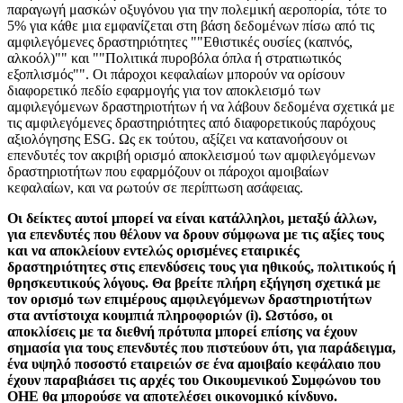
παραγωγή μασκών οξυγόνου για την πολεμική αεροπορία, τότε το
5% για κάθε μια εμφανίζεται στη βάση δεδομένων πίσω από τις
αμφιλεγόμενες δραστηριότητες ""Εθιστικές ουσίες (καπνός,
αλκοόλ)"" και ""Πολιτικά πυροβόλα όπλα ή στρατιωτικός
εξοπλισμός"". Οι πάροχοι κεφαλαίων μπορούν να ορίσουν
διαφορετικό πεδίο εφαρμογής για τον αποκλεισμό των
αμφιλεγόμενων δραστηριοτήτων ή να λάβουν δεδομένα σχετικά με
τις αμφιλεγόμενες δραστηριότητες από διαφορετικούς παρόχους
αξιολόγησης ESG. Ως εκ τούτου, αξίζει να κατανοήσουν οι
επενδυτές τον ακριβή ορισμό αποκλεισμού των αμφιλεγόμενων
δραστηριοτήτων που εφαρμόζουν οι πάροχοι αμοιβαίων
κεφαλαίων, και να ρωτούν σε περίπτωση ασάφειας.
Οι δείκτες αυτοί μπορεί να είναι κατάλληλοι, μεταξύ άλλων,
για επενδυτές που θέλουν να δρουν σύμφωνα με τις αξίες τους
και να αποκλείουν εντελώς ορισμένες εταιρικές
δραστηριότητες στις επενδύσεις τους για ηθικούς, πολιτικούς ή
θρησκευτικούς λόγους. Θα βρείτε πλήρη εξήγηση σχετικά με
τον ορισμό των επιμέρους αμφιλεγόμενων δραστηριοτήτων
στα αντίστοιχα κουμπιά πληροφοριών (i). Ωστόσο, οι
αποκλίσεις με τα διεθνή πρότυπα μπορεί επίσης να έχουν
σημασία για τους επενδυτές που πιστεύουν ότι, για παράδειγμα,
ένα υψηλό ποσοστό εταιρειών σε ένα αμοιβαίο κεφάλαιο που
έχουν παραβιάσει τις αρχές του Οικουμενικού Συμφώνου του
ΟΗΕ θα μπορούσε να αποτελέσει οικονομικό κίνδυνο.