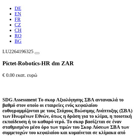
DE
EN
FR
CZ
CH
RO
BG
LU2264196325
Pictet-Robotics-HR dm ZAR
€ 0.00 εκατ. ευρώ
SDG Assessment
Το σκορ Αξιολόγησης ΣΒΑ αντανακλά το
βαθμό στον οποίο οι εταιρείες ενός κεφαλαίου
ευθυγραμμίζονται με τους Στόχους Βιώσιμης Ανάπτυξης (ΣΒΑ)
των Ηνωμένων Εθνών, όπως η δράση για το κλίμα, η ποιοτική
εκπαίδευση ή το καθαρό νερό. Το σκορ βασίζεται σε έναν
σταθμισμένο μέσο όρο των τιμών του Σκορ Λύσεων ΣΒΑ των
συμμετοχών του κεφαλαίου και κυμαίνεται σε κλίμακα από