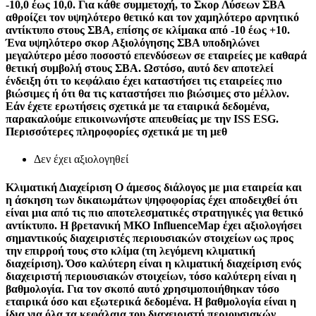
-10,0 έως 10,0. Για κάθε συμμετοχή, το Σκορ Λύσεων ΣΒΑ
αθροίζει τον υψηλότερο θετικό και τον χαμηλότερο αρνητικό
αντίκτυπο στους ΣΒΑ, επίσης σε κλίμακα από -10 έως +10.
Ένα υψηλότερο σκορ Αξιολόγησης ΣΒΑ υποδηλώνει
μεγαλύτερο μέσο ποσοστό επενδύσεων σε εταιρείες με καθαρά
θετική συμβολή στους ΣΒΑ. Ωστόσο, αυτό δεν αποτελεί
ένδειξη ότι το κεφάλαιο έχει καταστήσει τις εταιρείες πιο
βιώσιμες ή ότι θα τις καταστήσει πιο βιώσιμες στο μέλλον.
Εάν έχετε ερωτήσεις σχετικά με τα εταιρικά δεδομένα,
παρακαλούμε επικοινωνήστε απευθείας με την ISS ESG.
Περισσότερες πληροφορίες σχετικά με τη μεθ
Δεν έχει αξιολογηθεί
Κλιματική Διαχείριση
Ο άμεσος διάλογος με μια εταιρεία και
η άσκηση των δικαιωμάτων ψηφοφορίας έχει αποδειχθεί ότι
είναι μια από τις πιο αποτελεσματικές στρατηγικές για θετικό
αντίκτυπο. Η βρετανική ΜΚΟ InfluenceMap έχει αξιολογήσει
σημαντικούς διαχειριστές περιουσιακών στοιχείων ως προς
την επιρροή τους στο κλίμα (τη λεγόμενη κλιματική
διαχείριση). Όσο καλύτερη είναι η κλιματική διαχείριση ενός
διαχειριστή περιουσιακών στοιχείων, τόσο καλύτερη είναι η
βαθμολογία. Για τον σκοπό αυτό χρησιμοποιήθηκαν τόσο
εταιρικά όσο και εξωτερικά δεδομένα. Η βαθμολογία είναι η
ίδια για όλα τα κεφάλαια του διαχειριστή περιουσιακών