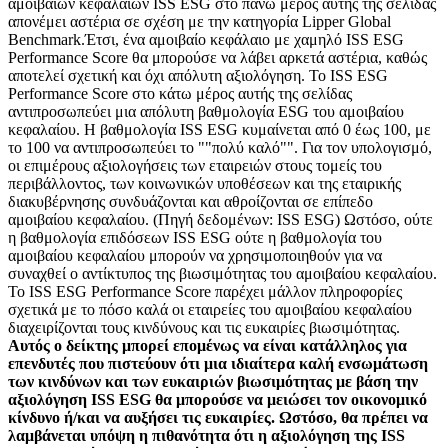
αμοιβαίων κεφαλαίων ISS ESG στο πάνω μέρος αυτής της σελίδας
απονέμει αστέρια σε σχέση με την κατηγορία Lipper Global
Benchmark.Έτσι, ένα αμοιβαίο κεφάλαιο με χαμηλό ISS ESG
Performance Score θα μπορούσε να λάβει αρκετά αστέρια, καθώς
αποτελεί σχετική και όχι απόλυτη αξιολόγηση. Το ISS ESG
Performance Score στο κάτω μέρος αυτής της σελίδας
αντιπροσωπεύει μια απόλυτη βαθμολογία ESG του αμοιβαίου
κεφαλαίου. Η βαθμολογία ISS ESG κυμαίνεται από 0 έως 100, με
το 100 να αντιπροσωπεύει το ""πολύ καλό"". Για τον υπολογισμό,
οι επιμέρους αξιολογήσεις των εταιρειών στους τομείς του
περιβάλλοντος, των κοινωνικών υποθέσεων και της εταιρικής
διακυβέρνησης συνδυάζονται και αθροίζονται σε επίπεδο
αμοιβαίου κεφαλαίου. (Πηγή δεδομένων: ISS ESG) Ωστόσο, ούτε
η βαθμολογία επιδόσεων ISS ESG ούτε η βαθμολογία του
αμοιβαίου κεφαλαίου μπορούν να χρησιμοποιηθούν για να
συναχθεί ο αντίκτυπος της βιωσιμότητας του αμοιβαίου κεφαλαίου.
Το ISS ESG Performance Score παρέχει μάλλον πληροφορίες
σχετικά με το πόσο καλά οι εταιρείες του αμοιβαίου κεφαλαίου
διαχειρίζονται τους κινδύνους και τις ευκαιρίες βιωσιμότητας.
Αυτός ο δείκτης μπορεί επομένως να είναι κατάλληλος για
επενδυτές που πιστεύουν ότι μια ιδιαίτερα καλή ενσωμάτωση
των κινδύνων και των ευκαιριών βιωσιμότητας με βάση την
αξιολόγηση ISS ESG θα μπορούσε να μειώσει τον οικονομικό
κίνδυνο ή/και να αυξήσει τις ευκαιρίες. Ωστόσο, θα πρέπει να
λαμβάνεται υπόψη η πιθανότητα ότι η αξιολόγηση της ISS