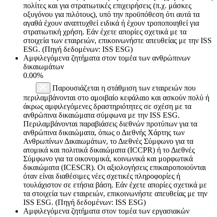
πολίτες και για στρατιωτικές επιχειρήσεις (π.χ. μάσκες
οξυγόνου για πιλότους), υπό την προϋπόθεση ότι αυτά τα
αγαθά έχουν αναπτυχθεί ειδικά ή έχουν τροποποιηθεί για
στρατιωτική χρήση. Εάν έχετε απορίες σχετικά με τα
στοιχεία των εταιρειών, επικοινωνήστε απευθείας με την ISS
ESG. (Πηγή δεδομένων: ISS ESG)
Αμφιλεγόμενα ζητήματα στον τομέα των ανθρώπινων
δικαιωμάτων
0.00%
Παρουσιάζεται η στάθμιση των εταιρειών που
περιλαμβάνονται στο αμοιβαίο κεφάλαιο και ασκούν πολύ ή
άκρως αμφιλεγόμενες δραστηριότητες σε σχέση με τα
ανθρώπινα δικαιώματα σύμφωνα με την ISS ESG.
Περιλαμβάνονται παραβιάσεις διεθνών προτύπων για τα
ανθρώπινα δικαιώματα, όπως ο Διεθνής Χάρτης των
Ανθρωπίνων Δικαιωμάτων, το Διεθνές Σύμφωνο για τα
ατομικά και πολιτικά δικαιώματα (ICCPR) ή το Διεθνές
Σύμφωνο για τα οικονομικά, κοινωνικά και μορφωτικά
δικαιώματα (ICESCR). Οι αξιολογήσεις επικαιροποιούνται
όταν είναι διαθέσιμες νέες σχετικές πληροφορίες ή
τουλάχιστον σε ετήσια βάση. Εάν έχετε απορίες σχετικά με
τα στοιχεία των εταιρειών, επικοινωνήστε απευθείας με την
ISS ESG. (Πηγή δεδομένων: ISS ESG)
Αμφιλεγόμενα ζητήματα στον τομέα των εργασιακών