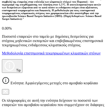
συμβολή της εταιρείας στην επίτευξη των κλιματικών στόχων του Παρισιού - τον
περιορισμό της υπερθέρμανσης του πλανήτη στον 1,5°C. Η αποτελεσματικότητα αυτών
των δεσμεύσεων εξαρτάται από το κατά πόσον οι ενδιάμεσοι στόχοι είναι αξιόπιστοι,
επιστημονικά τεκμηριωμένοι και διαφανείς. Η μεθοδολογία για τους επιστημονικά
τεκμηριωμένους κλιματικούς στόχους που χρησιμοποιείται εδώ αναπτύχθηκε από την
πρωτοβουλία Science Based Targets Initiative (SBTi). (Πηγή δεδομένων: Science Based
Target Initiative)."
0.00%
Ποσοστό εταιρειών στο ταμείο με δημόσιες δεσμεύσεις για
στόχους μηδενικών εκπομπών και επιβεβαιωμένους επιστημονικά
τεκμηριωμένους ενδιάμεσους κλιματικούς στόχους.
Μεθοδολογία επιστημονικά τεκμηριωμένων κλιματικών στόχων
Tip
Ενότητα: Αμφιλεγόμενες μετοχές στο αμοιβαίο κεφάλαιο
Οι πληροφορίες σε αυτή την ενότητα δείχνουν το ποσοστό των
εταιρειών του αμοιβαίου κεφαλαίου που συμμετέχουν σε διάφορες