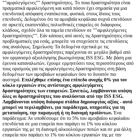
""αμφιλεγόμενες"" δραστηριότητες. Το ποια δραστηριότητα είναι
πραγματικά αμφιλεγόμενη και κατά πόσον έχει σημασία για μια
επενδυτική απόφαση εναπόκειται, φυσικά, στους ίδιους τους
επενδυτές. Δεδομένου ότι τα αμοιβαία κεφάλαια συχνά επενδύουν
σε αρκετές εκατοντάδες πολυεθνικές εταιρείες σε διάφορους
κλάδους, σχεδόν όλα τα ταμεία επενδύουν σε ""αμφιλεγόμενες
δραστηριότητες"". Εάν κάποιες από αυτές τις δραστηριότητες είναι
προβληματικές για εσάς, μπορείτε να στοχεύσετε τις επενδύσεις
σας αναλόγως. Σημείωση: Τα δεδομένα σχετικά με τις
αμφιλεγόμενες δραστηριότητες παρέχονται σε μεγάλο βαθμό από
τον οργανισμό αξιολόγησης βιωσιμότητας ISS ESG. Με βάση μια
έρευνα καταναλωτών, έχουμε ερμηνεύσει τους περισσότερους από
τους ορισμούς για τις αμφιλεγόμενες δραστηριότητες στη βάση
δεδομένων των αμοιβαίων κεφαλαίων όσο το δυνατόν πιο
αυστηρά.
Επιλέχθηκε επίσης ένα επίπεδο ανοχής 0% για τον
κύκλο εργασιών στις αντίστοιχες αμφιλεγόμενες
δραστηριότητες των εταιρειών. Συνεπώς, λαμβάνονται υπόψη
όλες οι δραστηριότητες που αναλύονται από την ISS ESG.
Λαμβάνονται υπόψη διάφορα στάδια δημιουργίας αξίας - αυτό
μπορεί να περιλαμβάνει, για παράδειγμα, υπηρεσίες για τη
μεταποίηση, την παραγωγή ή τη διανομή προϊόντων.
Ένα
παράδειγμα: Αν υποθέσουμε ότι το 5% του αμοιβαίου κεφαλαίου
επενδύεται σε μια εταιρεία που παράγει το 1% του κύκλου
εργασιών της με τη διανομή αλκοολούχων ποτών και σε μια άλλη
εταιρεία που παράγει το 1% του κύκλου εργασιών της με την