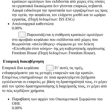
κρατικών ομολόγων που εκδίδονται από χώρες στις οποίες
τα εργασιακά δικαιώματα δεν γίνονται επαρκώς σεβαστά.
Αφορά ειδικότερα την προστασία των εργαζομένων ως προς
την υγεία, την ασφάλεια, τον ελάχιστο μισθό και το ωράριο
εργασίας. (Πηγή δεδομένων: ISS ESG)
Απολυταρχικά καθεστώτα
0.00%
Παρουσιάζεται η στάθμιση κρατικών ομολόγων
στο αμοιβαίο κεφάλαιο που εκδίδονται από χώρες που
θεωρούνται «ανελεύθερες» σύμφωνα με τον δείκτη
«Ελευθερία στον κόσμο» της μη κυβερνητικής οργάνωσης
Freedom House (Πηγή δεδομένων: Freedom House).
Εταιρική διακυβέρνηση
Εταιρικά ίδια κεφάλαια
Γι’ αυτές τις τιμές,
ενδιαφερόμαστε για τις μετοχές εταιρειών και όχι κρατών.
Επομένως επισημαίνουμε σε ποια αμφιλεγόμενα ζητήματα
εμπλέκονται οι εταιρείες με βάση τη δραστηριότητά τους, εν μέρει
από τον τρόπο δραστηριοποίησης ή διαχείρισής τους, εν μέρει από
το πώς κερδίζουν χρήματα.
Παραβίαση των αρχών του Οικουμενικού Συμφώνου του
ΟΗΕ
0.00%