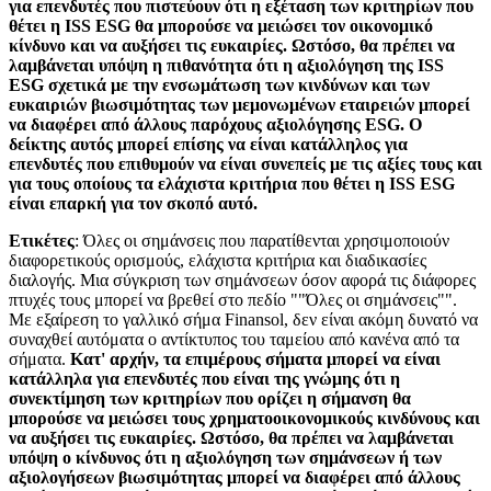
για επενδυτές που πιστεύουν ότι η εξέταση των κριτηρίων που
θέτει η ISS ESG θα μπορούσε να μειώσει τον οικονομικό
κίνδυνο και να αυξήσει τις ευκαιρίες. Ωστόσο, θα πρέπει να
λαμβάνεται υπόψη η πιθανότητα ότι η αξιολόγηση της ISS
ESG σχετικά με την ενσωμάτωση των κινδύνων και των
ευκαιριών βιωσιμότητας των μεμονωμένων εταιρειών μπορεί
να διαφέρει από άλλους παρόχους αξιολόγησης ESG. Ο
δείκτης αυτός μπορεί επίσης να είναι κατάλληλος για
επενδυτές που επιθυμούν να είναι συνεπείς με τις αξίες τους και
για τους οποίους τα ελάχιστα κριτήρια που θέτει η ISS ESG
είναι επαρκή για τον σκοπό αυτό.
Ετικέτες
: Όλες οι σημάνσεις που παρατίθενται χρησιμοποιούν
διαφορετικούς ορισμούς, ελάχιστα κριτήρια και διαδικασίες
διαλογής. Μια σύγκριση των σημάνσεων όσον αφορά τις διάφορες
πτυχές τους μπορεί να βρεθεί στο πεδίο ""Όλες οι σημάνσεις"".
Με εξαίρεση το γαλλικό σήμα Finansol, δεν είναι ακόμη δυνατό να
συναχθεί αυτόματα ο αντίκτυπος του ταμείου από κανένα από τα
σήματα.
Κατ' αρχήν, τα επιμέρους σήματα μπορεί να είναι
κατάλληλα για επενδυτές που είναι της γνώμης ότι η
συνεκτίμηση των κριτηρίων που ορίζει η σήμανση θα
μπορούσε να μειώσει τους χρηματοοικονομικούς κινδύνους και
να αυξήσει τις ευκαιρίες. Ωστόσο, θα πρέπει να λαμβάνεται
υπόψη ο κίνδυνος ότι η αξιολόγηση των σημάνσεων ή των
αξιολογήσεων βιωσιμότητας μπορεί να διαφέρει από άλλους