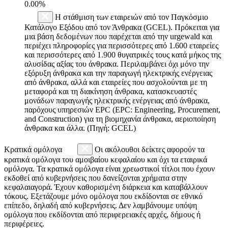
0.00%
Η στάθμιση των εταιρειών από τον Παγκόσμιο
Κατάλογο Εξόδου από τον Άνθρακα (GCEL). Πρόκειται για
μια βάση δεδομένων που παρέχεται από την urgewald και
περιέχει πληροφορίες για περισσότερες από 1.600 εταιρείες
και περισσότερες από 1.900 θυγατρικές τους κατά μήκος της
αλυσίδας αξίας του άνθρακα. Περιλαμβάνει όχι μόνο την
εξόρυξη άνθρακα και την παραγωγή ηλεκτρικής ενέργειας
από άνθρακα, αλλά και εταιρείες που ασχολούνται με τη
μεταφορά και τη διακίνηση άνθρακα, κατασκευαστές
μονάδων παραγωγής ηλεκτρικής ενέργειας από άνθρακα,
παρόχους υπηρεσιών EPC (EPC: Engineering, Procurement,
and Construction) για τη βιομηχανία άνθρακα, αεριοποίηση
άνθρακα και άλλα. (Πηγή: GCEL)
Κρατικά ομόλογα
Οι ακόλουθοι δείκτες αφορούν τα
κρατικά ομόλογα του αμοιβαίου κεφαλαίου και όχι τα εταιρικά
ομόλογα. Τα κρατικά ομόλογα είναι χρεωστικοί τίτλοι που έχουν
εκδοθεί από κυβερνήσεις που δανείζονται χρήματα στην
κεφαλαιαγορά. Έχουν καθορισμένη διάρκεια και καταβάλλουν
τόκους. Εξετάζουμε μόνο ομόλογα που εκδίδονται σε εθνικό
επίπεδο, δηλαδή από κυβερνήσεις. Δεν λαμβάνουμε υπόψη
ομόλογα που εκδίδονται από περιφερειακές αρχές, δήμους ή
περιφέρειες.