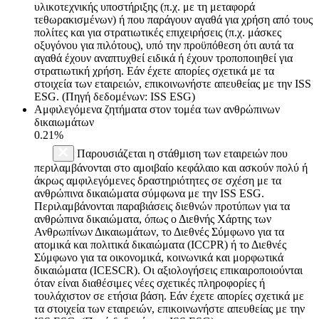
υλικοτεχνικής υποστήριξης (π.χ. με τη μεταφορά
τεθωρακισμένων) ή που παράγουν αγαθά για χρήση από τους
πολίτες και για στρατιωτικές επιχειρήσεις (π.χ. μάσκες
οξυγόνου για πιλότους), υπό την προϋπόθεση ότι αυτά τα
αγαθά έχουν αναπτυχθεί ειδικά ή έχουν τροποποιηθεί για
στρατιωτική χρήση. Εάν έχετε απορίες σχετικά με τα
στοιχεία των εταιρειών, επικοινωνήστε απευθείας με την ISS
ESG. (Πηγή δεδομένων: ISS ESG)
Αμφιλεγόμενα ζητήματα στον τομέα των ανθρώπινων
δικαιωμάτων
0.21%
Παρουσιάζεται η στάθμιση των εταιρειών που
περιλαμβάνονται στο αμοιβαίο κεφάλαιο και ασκούν πολύ ή
άκρως αμφιλεγόμενες δραστηριότητες σε σχέση με τα
ανθρώπινα δικαιώματα σύμφωνα με την ISS ESG.
Περιλαμβάνονται παραβιάσεις διεθνών προτύπων για τα
ανθρώπινα δικαιώματα, όπως ο Διεθνής Χάρτης των
Ανθρωπίνων Δικαιωμάτων, το Διεθνές Σύμφωνο για τα
ατομικά και πολιτικά δικαιώματα (ICCPR) ή το Διεθνές
Σύμφωνο για τα οικονομικά, κοινωνικά και μορφωτικά
δικαιώματα (ICESCR). Οι αξιολογήσεις επικαιροποιούνται
όταν είναι διαθέσιμες νέες σχετικές πληροφορίες ή
τουλάχιστον σε ετήσια βάση. Εάν έχετε απορίες σχετικά με
τα στοιχεία των εταιρειών, επικοινωνήστε απευθείας με την