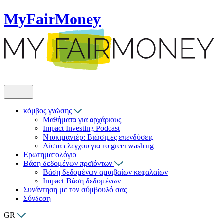
MyFairMoney
κόμβος γνώσης
Μαθήματα για αρχάριους
Impact Investing Podcast
Ντοκιμαντέρ: Βιώσιμες επενδύσεις
Λίστα ελέγχου για το greenwashing
Ερωτηματολόγιο
Βάση δεδομένων προϊόντων
Βάση δεδομένων αμοιβαίων κεφαλαίων
Impact-Βάση δεδομένων
Συνάντηση με τον σύμβουλό σας
Σύνδεση
GR