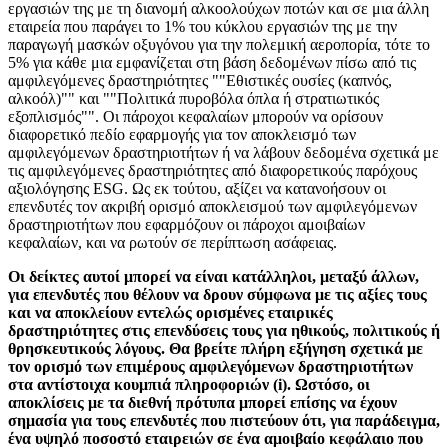
εργασιών της με τη διανομή αλκοολούχων ποτών και σε μια άλλη
εταιρεία που παράγει το 1% του κύκλου εργασιών της με την
παραγωγή μασκών οξυγόνου για την πολεμική αεροπορία, τότε το
5% για κάθε μια εμφανίζεται στη βάση δεδομένων πίσω από τις
αμφιλεγόμενες δραστηριότητες ""Εθιστικές ουσίες (καπνός,
αλκοόλ)"" και ""Πολιτικά πυροβόλα όπλα ή στρατιωτικός
εξοπλισμός"". Οι πάροχοι κεφαλαίων μπορούν να ορίσουν
διαφορετικό πεδίο εφαρμογής για τον αποκλεισμό των
αμφιλεγόμενων δραστηριοτήτων ή να λάβουν δεδομένα σχετικά με
τις αμφιλεγόμενες δραστηριότητες από διαφορετικούς παρόχους
αξιολόγησης ESG. Ως εκ τούτου, αξίζει να κατανοήσουν οι
επενδυτές τον ακριβή ορισμό αποκλεισμού των αμφιλεγόμενων
δραστηριοτήτων που εφαρμόζουν οι πάροχοι αμοιβαίων
κεφαλαίων, και να ρωτούν σε περίπτωση ασάφειας.
Οι δείκτες αυτοί μπορεί να είναι κατάλληλοι, μεταξύ άλλων,
για επενδυτές που θέλουν να δρουν σύμφωνα με τις αξίες τους
και να αποκλείουν εντελώς ορισμένες εταιρικές
δραστηριότητες στις επενδύσεις τους για ηθικούς, πολιτικούς ή
θρησκευτικούς λόγους. Θα βρείτε πλήρη εξήγηση σχετικά με
τον ορισμό των επιμέρους αμφιλεγόμενων δραστηριοτήτων
στα αντίστοιχα κουμπιά πληροφοριών (i). Ωστόσο, οι
αποκλίσεις με τα διεθνή πρότυπα μπορεί επίσης να έχουν
σημασία για τους επενδυτές που πιστεύουν ότι, για παράδειγμα,
ένα υψηλό ποσοστό εταιρειών σε ένα αμοιβαίο κεφάλαιο που