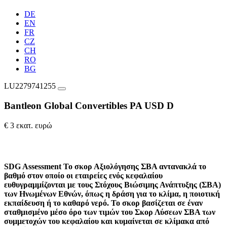
DE
EN
FR
CZ
CH
RO
BG
LU2279741255
Bantleon Global Convertibles PA USD D
€ 3 εκατ. ευρώ
SDG Assessment
Το σκορ Αξιολόγησης ΣΒΑ αντανακλά το
βαθμό στον οποίο οι εταιρείες ενός κεφαλαίου
ευθυγραμμίζονται με τους Στόχους Βιώσιμης Ανάπτυξης (ΣΒΑ)
των Ηνωμένων Εθνών, όπως η δράση για το κλίμα, η ποιοτική
εκπαίδευση ή το καθαρό νερό. Το σκορ βασίζεται σε έναν
σταθμισμένο μέσο όρο των τιμών του Σκορ Λύσεων ΣΒΑ των
συμμετοχών του κεφαλαίου και κυμαίνεται σε κλίμακα από