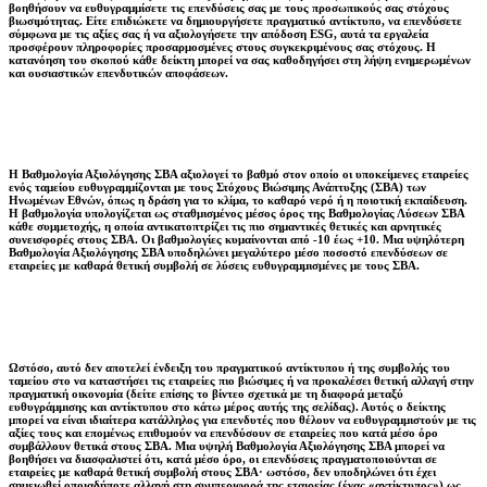
βοηθήσουν να ευθυγραμμίσετε τις επενδύσεις σας με τους προσωπικούς σας στόχους
βιωσιμότητας. Είτε επιδιώκετε να δημιουργήσετε πραγματικό αντίκτυπο, να επενδύσετε
σύμφωνα με τις αξίες σας ή να αξιολογήσετε την απόδοση ESG, αυτά τα εργαλεία
προσφέρουν πληροφορίες προσαρμοσμένες στους συγκεκριμένους σας στόχους. Η
κατανόηση του σκοπού κάθε δείκτη μπορεί να σας καθοδηγήσει στη λήψη ενημερωμένων
και ουσιαστικών επενδυτικών αποφάσεων.
Η Βαθμολογία Αξιολόγησης ΣΒΑ αξιολογεί το βαθμό στον οποίο οι υποκείμενες εταιρείες
ενός ταμείου ευθυγραμμίζονται με τους Στόχους Βιώσιμης Ανάπτυξης (ΣΒΑ) των
Ηνωμένων Εθνών, όπως η δράση για το κλίμα, το καθαρό νερό ή η ποιοτική εκπαίδευση.
Η βαθμολογία υπολογίζεται ως σταθμισμένος μέσος όρος της Βαθμολογίας Λύσεων ΣΒΑ
κάθε συμμετοχής, η οποία αντικατοπτρίζει τις πιο σημαντικές θετικές και αρνητικές
συνεισφορές στους ΣΒΑ. Οι βαθμολογίες κυμαίνονται από -10 έως +10. Μια υψηλότερη
Βαθμολογία Αξιολόγησης ΣΒΑ υποδηλώνει μεγαλύτερο μέσο ποσοστό επενδύσεων σε
εταιρείες με καθαρά θετική συμβολή σε λύσεις ευθυγραμμισμένες με τους ΣΒΑ.
Ωστόσο, αυτό δεν αποτελεί ένδειξη του πραγματικού αντίκτυπου ή της συμβολής του
ταμείου στο να καταστήσει τις εταιρείες πιο βιώσιμες ή να προκαλέσει θετική αλλαγή στην
πραγματική οικονομία (δείτε επίσης το βίντεο σχετικά με τη διαφορά μεταξύ
ευθυγράμμισης και αντίκτυπου στο κάτω μέρος αυτής της σελίδας). Αυτός ο δείκτης
μπορεί να είναι ιδιαίτερα κατάλληλος για επενδυτές που θέλουν να ευθυγραμμιστούν με τις
αξίες τους και επομένως επιθυμούν να επενδύσουν σε εταιρείες που κατά μέσο όρο
συμβάλλουν θετικά στους ΣΒΑ. Μια υψηλή Βαθμολογία Αξιολόγησης ΣΒΑ μπορεί να
βοηθήσει να διασφαλιστεί ότι, κατά μέσο όρο, οι επενδύσεις πραγματοποιούνται σε
εταιρείες με καθαρά θετική συμβολή στους ΣΒΑ· ωστόσο, δεν υποδηλώνει ότι έχει
σημειωθεί οποιαδήποτε αλλαγή στη συμπεριφορά της εταιρείας (ένας «αντίκτυπος») ως