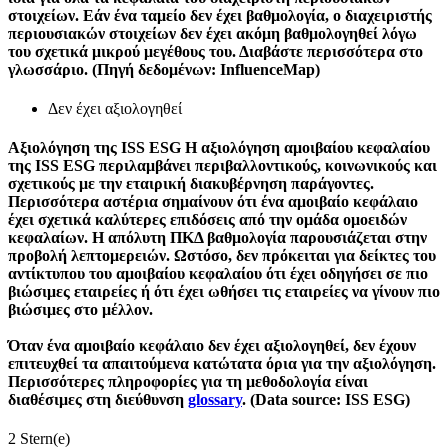
στοιχείων. Εάν ένα ταμείο δεν έχει βαθμολογία, ο διαχειριστής
περιουσιακών στοιχείων δεν έχει ακόμη βαθμολογηθεί λόγω
του σχετικά μικρού μεγέθους του. Διαβάστε περισσότερα στο
γλωσσάριο. (Πηγή δεδομένων: InfluenceMap)
Δεν έχει αξιολογηθεί
Αξιολόγηση της ISS ESG
Η αξιολόγηση αμοιβαίου κεφαλαίου
της ISS ESG περιλαμβάνει περιβαλλοντικούς, κοινωνικούς και
σχετικούς με την εταιρική διακυβέρνηση παράγοντες.
Περισσότερα αστέρια σημαίνουν ότι ένα αμοιβαίο κεφάλαιο
έχει σχετικά καλύτερες επιδόσεις από την ομάδα ομοειδών
κεφαλαίων. Η απόλυτη ΠΚΔ βαθμολογία παρουσιάζεται στην
προβολή λεπτομερειών. Ωστόσο, δεν πρόκειται για δείκτες του
αντίκτυπου του αμοιβαίου κεφαλαίου ότι έχει οδηγήσει σε πιο
βιώσιμες εταιρείες ή ότι έχει ωθήσει τις εταιρείες να γίνουν πιο
βιώσιμες στο μέλλον.
Όταν ένα αμοιβαίο κεφάλαιο δεν έχει αξιολογηθεί, δεν έχουν
επιτευχθεί τα απαιτούμενα κατώτατα όρια για την αξιολόγηση.
Περισσότερες πληροφορίες για τη μεθοδολογία είναι
διαθέσιμες στη διεύθυνση
glossary
. (Data source: ISS ESG)
2 Stern(e)