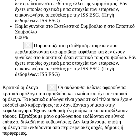
δεν εμπίπτουν στο πεδίο της έλλειψης νομιμότητας. Εάν
έχετε απορίες σχετικά με τα στοιχεία των εταιρειών,
επικοινωνήστε απευθείας με την ISS ESG. (Πηγή
δεδομένων: ISS ESG)
Καμία γυναίκα στο Εκτελεστικό Συμβούλιο ή στο Εποπτικό
Συμβούλιο
0.00%
Παρουσιάζεται η στάθμιση εταιρειών που
περιλαμβάνονται στο αμοιβαίο κεφάλαιο και δεν έχουν
γυναίκες στο διοικητικό ή/και εποπτικό τους συμβούλιο. Εάν
έχετε απορίες σχετικά με τα στοιχεία των εταιρειών,
επικοινωνήστε απευθείας με την ISS ESG. (Πηγή
δεδομένων: ISS ESG)
Κρατικά ομόλογα
Οι ακόλουθοι δείκτες αφορούν τα
κρατικά ομόλογα του αμοιβαίου κεφαλαίου και όχι τα εταιρικά
ομόλογα. Τα κρατικά ομόλογα είναι χρεωστικοί τίτλοι που έχουν
εκδοθεί από κυβερνήσεις που δανείζονται χρήματα στην
κεφαλαιαγορά. Έχουν καθορισμένη διάρκεια και καταβάλλουν
τόκους. Εξετάζουμε μόνο ομόλογα που εκδίδονται σε εθνικό
επίπεδο, δηλαδή από κυβερνήσεις. Δεν λαμβάνουμε υπόψη
ομόλογα που εκδίδονται από περιφερειακές αρχές, δήμους ή
περιφέρειες.