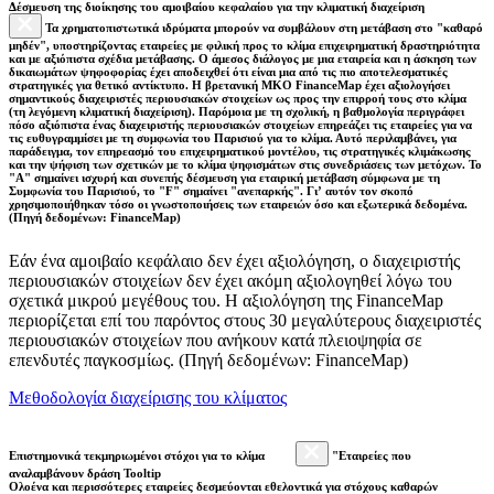
Δέσμευση της διοίκησης του αμοιβαίου κεφαλαίου για την κλιματική διαχείριση
Τα χρηματοπιστωτικά ιδρύματα μπορούν να συμβάλουν στη μετάβαση στο "καθαρό
μηδέν", υποστηρίζοντας εταιρείες με φιλική προς το κλίμα επιχειρηματική δραστηριότητα
και με αξιόπιστα σχέδια μετάβασης. Ο άμεσος διάλογος με μια εταιρεία και η άσκηση των
δικαιωμάτων ψηφοφορίας έχει αποδειχθεί ότι είναι μια από τις πιο αποτελεσματικές
στρατηγικές για θετικό αντίκτυπο. Η βρετανική ΜΚΟ FinanceMap έχει αξιολογήσει
σημαντικούς διαχειριστές περιουσιακών στοιχείων ως προς την επιρροή τους στο κλίμα
(τη λεγόμενη κλιματική διαχείριση). Παρόμοια με τη σχολική, η βαθμολογία περιγράφει
πόσο αξιόπιστα ένας διαχειριστής περιουσιακών στοιχείων επηρεάζει τις εταιρείες για να
τις ευθυγραμμίσει με τη συμφωνία του Παρισιού για το κλίμα. Αυτό περιλαμβάνει, για
παράδειγμα, τον επηρεασμό του επιχειρηματικού μοντέλου, τις στρατηγικές κλιμάκωσης
και την ψήφιση των σχετικών με το κλίμα ψηφισμάτων στις συνεδριάσεις των μετόχων. Το
"Α" σημαίνει ισχυρή και συνεπής δέσμευση για εταιρική μετάβαση σύμφωνα με τη
Συμφωνία του Παρισιού, το "F" σημαίνει "ανεπαρκής". Γι’ αυτόν τον σκοπό
χρησιμοποιήθηκαν τόσο οι γνωστοποιήσεις των εταιρειών όσο και εξωτερικά δεδομένα.
(Πηγή δεδομένων: FinanceMap)
Εάν ένα αμοιβαίο κεφάλαιο δεν έχει αξιολόγηση, ο διαχειριστής
περιουσιακών στοιχείων δεν έχει ακόμη αξιολογηθεί λόγω του
σχετικά μικρού μεγέθους του. Η αξιολόγηση της FinanceMap
περιορίζεται επί του παρόντος στους 30 μεγαλύτερους διαχειριστές
περιουσιακών στοιχείων που ανήκουν κατά πλειοψηφία σε
επενδυτές παγκοσμίως. (Πηγή δεδομένων: FinanceMap)
Μεθοδολογία διαχείρισης του κλίματος
Επιστημονικά τεκμηριωμένοι στόχοι για το κλίμα
"Εταιρείες που
αναλαμβάνουν δράση Tooltip
Ολοένα και περισσότερες εταιρείες δεσμεύονται εθελοντικά για στόχους καθαρών