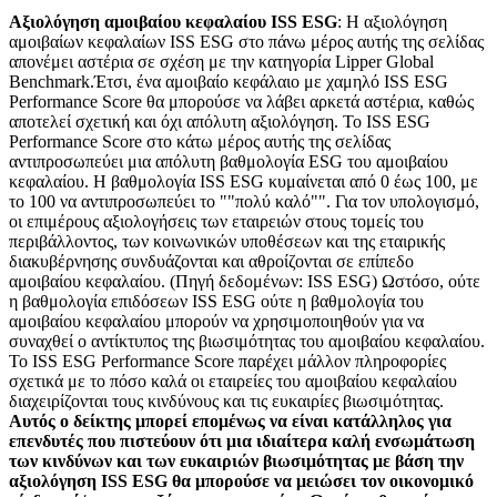
Αξιολόγηση αμοιβαίου κεφαλαίου ISS ESG
: Η αξιολόγηση
αμοιβαίων κεφαλαίων ISS ESG στο πάνω μέρος αυτής της σελίδας
απονέμει αστέρια σε σχέση με την κατηγορία Lipper Global
Benchmark.Έτσι, ένα αμοιβαίο κεφάλαιο με χαμηλό ISS ESG
Performance Score θα μπορούσε να λάβει αρκετά αστέρια, καθώς
αποτελεί σχετική και όχι απόλυτη αξιολόγηση. Το ISS ESG
Performance Score στο κάτω μέρος αυτής της σελίδας
αντιπροσωπεύει μια απόλυτη βαθμολογία ESG του αμοιβαίου
κεφαλαίου. Η βαθμολογία ISS ESG κυμαίνεται από 0 έως 100, με
το 100 να αντιπροσωπεύει το ""πολύ καλό"". Για τον υπολογισμό,
οι επιμέρους αξιολογήσεις των εταιρειών στους τομείς του
περιβάλλοντος, των κοινωνικών υποθέσεων και της εταιρικής
διακυβέρνησης συνδυάζονται και αθροίζονται σε επίπεδο
αμοιβαίου κεφαλαίου. (Πηγή δεδομένων: ISS ESG) Ωστόσο, ούτε
η βαθμολογία επιδόσεων ISS ESG ούτε η βαθμολογία του
αμοιβαίου κεφαλαίου μπορούν να χρησιμοποιηθούν για να
συναχθεί ο αντίκτυπος της βιωσιμότητας του αμοιβαίου κεφαλαίου.
Το ISS ESG Performance Score παρέχει μάλλον πληροφορίες
σχετικά με το πόσο καλά οι εταιρείες του αμοιβαίου κεφαλαίου
διαχειρίζονται τους κινδύνους και τις ευκαιρίες βιωσιμότητας.
Αυτός ο δείκτης μπορεί επομένως να είναι κατάλληλος για
επενδυτές που πιστεύουν ότι μια ιδιαίτερα καλή ενσωμάτωση
των κινδύνων και των ευκαιριών βιωσιμότητας με βάση την
αξιολόγηση ISS ESG θα μπορούσε να μειώσει τον οικονομικό