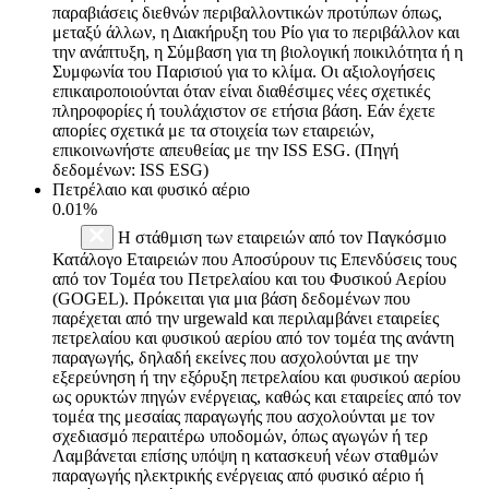
παραβιάσεις διεθνών περιβαλλοντικών προτύπων όπως,
μεταξύ άλλων, η Διακήρυξη του Ρίο για το περιβάλλον και
την ανάπτυξη, η Σύμβαση για τη βιολογική ποικιλότητα ή η
Συμφωνία του Παρισιού για το κλίμα. Οι αξιολογήσεις
επικαιροποιούνται όταν είναι διαθέσιμες νέες σχετικές
πληροφορίες ή τουλάχιστον σε ετήσια βάση. Εάν έχετε
απορίες σχετικά με τα στοιχεία των εταιρειών,
επικοινωνήστε απευθείας με την ISS ESG. (Πηγή
δεδομένων: ISS ESG)
Πετρέλαιο και φυσικό αέριο
0.01%
Η στάθμιση των εταιρειών από τον Παγκόσμιο
Κατάλογο Εταιρειών που Αποσύρουν τις Επενδύσεις τους
από τον Τομέα του Πετρελαίου και του Φυσικού Αερίου
(GOGEL). Πρόκειται για μια βάση δεδομένων που
παρέχεται από την urgewald και περιλαμβάνει εταιρείες
πετρελαίου και φυσικού αερίου από τον τομέα της ανάντη
παραγωγής, δηλαδή εκείνες που ασχολούνται με την
εξερεύνηση ή την εξόρυξη πετρελαίου και φυσικού αερίου
ως ορυκτών πηγών ενέργειας, καθώς και εταιρείες από τον
τομέα της μεσαίας παραγωγής που ασχολούνται με τον
σχεδιασμό περαιτέρω υποδομών, όπως αγωγών ή τερ
Λαμβάνεται επίσης υπόψη η κατασκευή νέων σταθμών
παραγωγής ηλεκτρικής ενέργειας από φυσικό αέριο ή