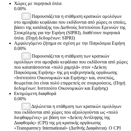
Χώρες με πυρηνικά όπλα
0.00%
Παρουσιάζεται η στάθμιση κρατικών ομολόγων
στο αμοιβαίο κεφάλαιο που εκδίδονται από χώρες οι οποίες,
βάσει της κατάταξης του Διεθνούς Ινστιτούτου Ερευνών της
Στοκχόλμης για την Ειρήνη (SIPRI), διαθέτουν πυρηνικά
όπλα. (Πηγή δεδομένων: SIPRI)
Αμφιλεγόμενο ζήτημα σε σχέση με την Παγκόσμια Ειρήνη
0.00%
Παρουσιάζεται η στάθμιση των κρατικών
ομολόγων στο αμοιβαίο κεφάλαιο που εκδίδονται από χώρες
που κατατάσσονται «πολύ χαμηλά» στον «Δείκτη
Παγκόσμιας Ειρήνης» της μη κυβερνητικής οργάνωσης
«Ινστιτούτο Οικονομικών και Ειρήνης» και, συνεπώς,
θεωρείται ότι είναι πολύ επιρρεπείς σε συγκρούσεις. (Πηγή
δεδομένων: Ινστιτούτο Οικονομικών και Ειρήνης)
Εκτιμώμενη διαφθορά
0.00%
Δηλώνεται η στάθμιση των κρατικών ομολόγων
που εκδίδονται από χώρες που αξιολογούνται ως «πολύ
διεφθαρμένες» με βάση τον «Δείκτη Αντίληψης της
Διαφθοράς» (CPI) της μη κρατικής οργάνωσης
«Transparency International» (Διεθνής Διαφάνεια). Ο CPI