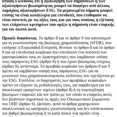
υπόψη ο κίνδυνος ότι η αξιολόγηση των σημάνσεων ή των
αξιολογήσεων βιωσιμότητας μπορεί να διαφέρει από άλλους
παρόχους αξιολογήσεων ESG. Τα μεμονωμένα σήματα μπορεί
επίσης να είναι κατάλληλα για επενδυτές που επιθυμούν να
είναι συνεπείς με τις αξίες τους και για τους οποίους η εξέταση
των ελάχιστων κριτηρίων που ορίζει η σήμανση είναι επαρκής
για τον σκοπό αυτό.
Προφίλ διαφάνειας
: Το άρθρο 8 και το άρθρο 9 του κανονισμού
για τη γνωστοποίηση της βιώσιμης χρηματοδότησης (SFDR), που
εισήγαγε η Ευρωπαϊκή Επιτροπή, θέσπισε το άρθρο 8 και το άρθρο
9 για τα επενδυτικά κεφάλαια που επενδύουν ένα ποσοστό του
χαρτοφυλακίου τους σε δραστηριότητες που λαμβάνουν υπόψη
τους παράγοντες ESG (άρθρο 8) ή που έχουν βιώσιμους στόχους
(άρθρο 9), αντίστοιχα. Τα αμοιβαία κεφάλαια του άρθρου 8 και 9
πρέπει να λαμβάνουν υπόψη τους παράγοντες ESG για να
μειώσουν τους χρηματοοικονομικούς κινδύνους που σχετίζονται με
την ESG. Επιπλέον, οι διαχειριστές των αμοιβαίων κεφαλαίων
πρέπει να εξηγούν τις μεθοδολογίες τους, για παράδειγμα για τον
αποκλεισμό ορισμένων τομέων (άρθρο 8) ή τη συμπερίληψη
βιώσιμων εταιρειών και τον τρόπο με τον οποίο οι εταιρείες αυτές
δεν βλάπτουν σημαντικά τις αρχές του Οικουμενικού Συμφώνου
του ΟΗΕ (άρθρο 9). Ωστόσο, αυτά τα άρθρα χρησιμεύουν
αποκλειστικά ως κατηγορίες γνωστοποίησης και δεν υποδεικνύουν
τον βαθμό βιωσιμότητας ή το κατά πόσον ένα προϊόν είναι