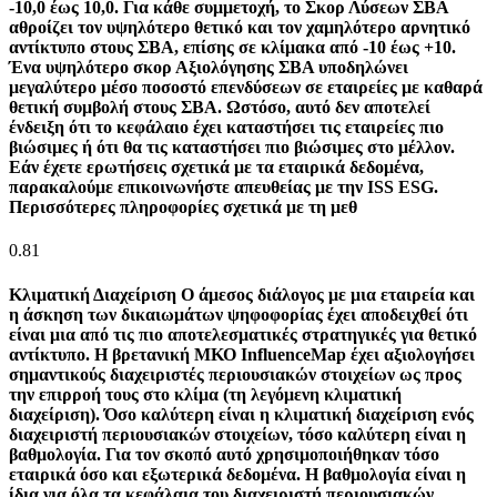
-10,0 έως 10,0. Για κάθε συμμετοχή, το Σκορ Λύσεων ΣΒΑ
αθροίζει τον υψηλότερο θετικό και τον χαμηλότερο αρνητικό
αντίκτυπο στους ΣΒΑ, επίσης σε κλίμακα από -10 έως +10.
Ένα υψηλότερο σκορ Αξιολόγησης ΣΒΑ υποδηλώνει
μεγαλύτερο μέσο ποσοστό επενδύσεων σε εταιρείες με καθαρά
θετική συμβολή στους ΣΒΑ. Ωστόσο, αυτό δεν αποτελεί
ένδειξη ότι το κεφάλαιο έχει καταστήσει τις εταιρείες πιο
βιώσιμες ή ότι θα τις καταστήσει πιο βιώσιμες στο μέλλον.
Εάν έχετε ερωτήσεις σχετικά με τα εταιρικά δεδομένα,
παρακαλούμε επικοινωνήστε απευθείας με την ISS ESG.
Περισσότερες πληροφορίες σχετικά με τη μεθ
0.81
Κλιματική Διαχείριση
Ο άμεσος διάλογος με μια εταιρεία και
η άσκηση των δικαιωμάτων ψηφοφορίας έχει αποδειχθεί ότι
είναι μια από τις πιο αποτελεσματικές στρατηγικές για θετικό
αντίκτυπο. Η βρετανική ΜΚΟ InfluenceMap έχει αξιολογήσει
σημαντικούς διαχειριστές περιουσιακών στοιχείων ως προς
την επιρροή τους στο κλίμα (τη λεγόμενη κλιματική
διαχείριση). Όσο καλύτερη είναι η κλιματική διαχείριση ενός
διαχειριστή περιουσιακών στοιχείων, τόσο καλύτερη είναι η
βαθμολογία. Για τον σκοπό αυτό χρησιμοποιήθηκαν τόσο
εταιρικά όσο και εξωτερικά δεδομένα. Η βαθμολογία είναι η
ίδια για όλα τα κεφάλαια του διαχειριστή περιουσιακών