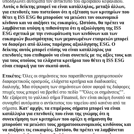
υποδηλώνει αυτόματα τον αντίκτυπο του αμοιβαίου κεφαλαίου.
Αυτός ο δείκτης μπορεί να είναι κατάλληλος, μεταξύ άλλων,
για επενδυτές που πιστεύουν ότι η εξέταση των κριτηρίων που
θέτει η ISS ESG θα μπορούσε να μειώσει τον οικονομικό
κίνδυνο και να αυξήσει τις ευκαιρίες. Ωστόσο, θα πρέπει να
λαμβάνεται υπόψη η πιθανότητα ότι η αξιολόγηση της ISS
ESG σχετικά με την ενσωμάτωση των κινδύνων και των
ευκαιριών βιωσιμότητας των μεμονωμένων εταιρειών μπορεί
να διαφέρει από άλλους παρόχους αξιολόγησης ESG. Ο
δείκτης αυτός μπορεί επίσης να είναι κατάλληλος για
επενδυτές που επιθυμούν να είναι συνεπείς με τις αξίες τους και
για τους οποίους τα ελάχιστα κριτήρια που θέτει η ISS ESG
είναι επαρκή για τον σκοπό αυτό.
Ετικέτες
: Όλες οι σημάνσεις που παρατίθενται χρησιμοποιούν
διαφορετικούς ορισμούς, ελάχιστα κριτήρια και διαδικασίες
διαλογής. Μια σύγκριση των σημάνσεων όσον αφορά τις διάφορες
πτυχές τους μπορεί να βρεθεί στο πεδίο ""Όλες οι σημάνσεις"".
Με εξαίρεση το γαλλικό σήμα Finansol, δεν είναι ακόμη δυνατό να
συναχθεί αυτόματα ο αντίκτυπος του ταμείου από κανένα από τα
σήματα.
Κατ' αρχήν, τα επιμέρους σήματα μπορεί να είναι
κατάλληλα για επενδυτές που είναι της γνώμης ότι η
συνεκτίμηση των κριτηρίων που ορίζει η σήμανση θα
μπορούσε να μειώσει τους χρηματοοικονομικούς κινδύνους και
να αυξήσει τις ευκαιρίες. Ωστόσο, θα πρέπει να λαμβάνεται