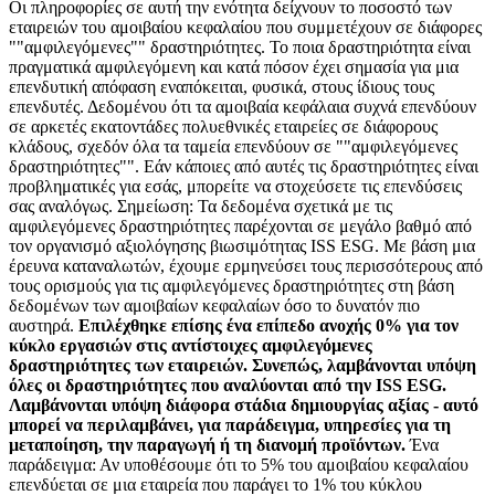
Οι πληροφορίες σε αυτή την ενότητα δείχνουν το ποσοστό των
εταιρειών του αμοιβαίου κεφαλαίου που συμμετέχουν σε διάφορες
""αμφιλεγόμενες"" δραστηριότητες. Το ποια δραστηριότητα είναι
πραγματικά αμφιλεγόμενη και κατά πόσον έχει σημασία για μια
επενδυτική απόφαση εναπόκειται, φυσικά, στους ίδιους τους
επενδυτές. Δεδομένου ότι τα αμοιβαία κεφάλαια συχνά επενδύουν
σε αρκετές εκατοντάδες πολυεθνικές εταιρείες σε διάφορους
κλάδους, σχεδόν όλα τα ταμεία επενδύουν σε ""αμφιλεγόμενες
δραστηριότητες"". Εάν κάποιες από αυτές τις δραστηριότητες είναι
προβληματικές για εσάς, μπορείτε να στοχεύσετε τις επενδύσεις
σας αναλόγως. Σημείωση: Τα δεδομένα σχετικά με τις
αμφιλεγόμενες δραστηριότητες παρέχονται σε μεγάλο βαθμό από
τον οργανισμό αξιολόγησης βιωσιμότητας ISS ESG. Με βάση μια
έρευνα καταναλωτών, έχουμε ερμηνεύσει τους περισσότερους από
τους ορισμούς για τις αμφιλεγόμενες δραστηριότητες στη βάση
δεδομένων των αμοιβαίων κεφαλαίων όσο το δυνατόν πιο
αυστηρά.
Επιλέχθηκε επίσης ένα επίπεδο ανοχής 0% για τον
κύκλο εργασιών στις αντίστοιχες αμφιλεγόμενες
δραστηριότητες των εταιρειών. Συνεπώς, λαμβάνονται υπόψη
όλες οι δραστηριότητες που αναλύονται από την ISS ESG.
Λαμβάνονται υπόψη διάφορα στάδια δημιουργίας αξίας - αυτό
μπορεί να περιλαμβάνει, για παράδειγμα, υπηρεσίες για τη
μεταποίηση, την παραγωγή ή τη διανομή προϊόντων.
Ένα
παράδειγμα: Αν υποθέσουμε ότι το 5% του αμοιβαίου κεφαλαίου
επενδύεται σε μια εταιρεία που παράγει το 1% του κύκλου