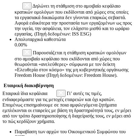
Δηλώνει τη στάθμιση στο αμοιβαίο κεφάλαιο
κρατικών ομολόγων που εκδίδονται από χώρες στις οποίες
τα εργασιακά δικαιώματα δεν γίνονται επαρκώς σεβαστά.
Αφορά ειδικότερα την προστασία των εργαζομένων ως προς
την υγεία, την ασφάλεια, τον ελάχιστο μισθό και το ωράριο
εργασίας. (Πηγή δεδομένων: ISS ESG)
Απολυταρχικά καθεστώτα
0.00%
Παρουσιάζεται η στάθμιση κρατικών ομολόγων
στο αμοιβαίο κεφάλαιο που εκδίδονται από χώρες που
θεωρούνται «ανελεύθερες» σύμφωνα με τον δείκτη
«Ελευθερία στον κόσμο» της μη κυβερνητικής οργάνωσης
Freedom House (Πηγή δεδομένων: Freedom House).
Εταιρική διακυβέρνηση
Εταιρικά ίδια κεφάλαια
Γι’ αυτές τις τιμές,
ενδιαφερόμαστε για τις μετοχές εταιρειών και όχι κρατών.
Επομένως επισημαίνουμε σε ποια αμφιλεγόμενα ζητήματα
εμπλέκονται οι εταιρείες με βάση τη δραστηριότητά τους, εν μέρει
από τον τρόπο δραστηριοποίησης ή διαχείρισής τους, εν μέρει από
το πώς κερδίζουν χρήματα.
Παραβίαση των αρχών του Οικουμενικού Συμφώνου του