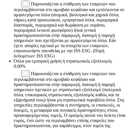
Παρουσιάζεται η στάθμιση των εταιρειών που
περιλαμβάνονται στο αμοιβαίο κεφάλαιο και εμπλέκονται σε
αμφιλεγόμενα όπλα (ατομικά, βιολογικά και χημικά όπλα,
νάρκες κατά προσωπικού, εμπρηστικά όπλα, πυρομαχικά
διασποράς, πυρομαχικά και θωράκιση με ουράνιο,
πυρομαχικά λευκού φωσφόρου) ή/και γενικά
δραστηριοποιούνται στην παραγωγή, διανομή ή παροχή
υπηρεσιών που σχετίζονται με αμφιλεγόμενα όπλα. Εάν
έχετε απορίες σχετικά με τα στοιχεία των εταιρειών,
επικοινωνήστε απευθείας με την ISS ESG. (Πηγή
δεδομένων: ISS ESG)
Όπλα για εμπορική χρήση ή στρατιωτικός εξοπλισμός
0.00%
Παρουσιάζεται η στάθμιση των εταιρειών που
περιλαμβάνονται στο αμοιβαίο κεφάλαιο και
δραστηριοποιούνται στην παραγωγή, διανομή ή παροχή
υπηρεσιών σχετικών με στρατιωτικό εξοπλισμό (πολεμικά
όπλα, επικουρικός στρατιωτικός εξοπλισμός καθώς και τα
εξαρτήματά τους) ή/και μη στρατιωτικά πυροβόλα όπλα. Στις
υπηρεσίες περιλαμβάνονται η συντήρηση, οι επισκευές, οι
δοκιμές, η μεταφορά και συναφείς δραστηριότητες στους
προαναφερόμενους τομείς. Ο ορισμός αυτού του δείκτη είναι
ευρύς, έτσι ώστε να περιλαμβάνει επίσης εταιρείες που
δραστηριοποιούνται, για παράδειγμα, στον τομέα της