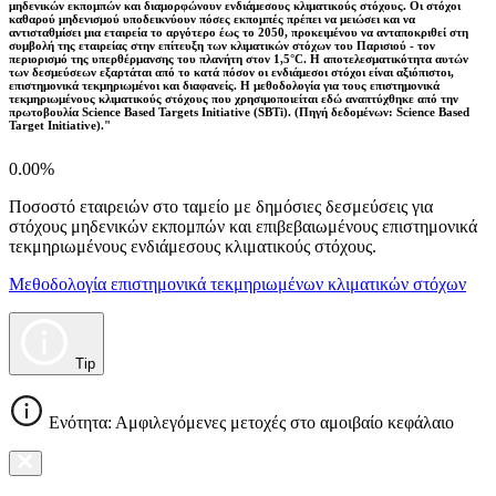
μηδενικών εκπομπών και διαμορφώνουν ενδιάμεσους κλιματικούς στόχους. Οι στόχοι
καθαρού μηδενισμού υποδεικνύουν πόσες εκπομπές πρέπει να μειώσει και να
αντισταθμίσει μια εταιρεία το αργότερο έως το 2050, προκειμένου να ανταποκριθεί στη
συμβολή της εταιρείας στην επίτευξη των κλιματικών στόχων του Παρισιού - τον
περιορισμό της υπερθέρμανσης του πλανήτη στον 1,5°C. Η αποτελεσματικότητα αυτών
των δεσμεύσεων εξαρτάται από το κατά πόσον οι ενδιάμεσοι στόχοι είναι αξιόπιστοι,
επιστημονικά τεκμηριωμένοι και διαφανείς. Η μεθοδολογία για τους επιστημονικά
τεκμηριωμένους κλιματικούς στόχους που χρησιμοποιείται εδώ αναπτύχθηκε από την
πρωτοβουλία Science Based Targets Initiative (SBTi). (Πηγή δεδομένων: Science Based
Target Initiative)."
0.00%
Ποσοστό εταιρειών στο ταμείο με δημόσιες δεσμεύσεις για
στόχους μηδενικών εκπομπών και επιβεβαιωμένους επιστημονικά
τεκμηριωμένους ενδιάμεσους κλιματικούς στόχους.
Μεθοδολογία επιστημονικά τεκμηριωμένων κλιματικών στόχων
Tip
Ενότητα: Αμφιλεγόμενες μετοχές στο αμοιβαίο κεφάλαιο