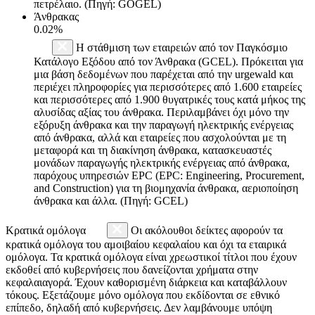
πετρέλαιο. (Πηγή: GOGEL)
Άνθρακας
0.02%
Η στάθμιση των εταιρειών από τον Παγκόσμιο
Κατάλογο Εξόδου από τον Άνθρακα (GCEL). Πρόκειται για
μια βάση δεδομένων που παρέχεται από την urgewald και
περιέχει πληροφορίες για περισσότερες από 1.600 εταιρείες
και περισσότερες από 1.900 θυγατρικές τους κατά μήκος της
αλυσίδας αξίας του άνθρακα. Περιλαμβάνει όχι μόνο την
εξόρυξη άνθρακα και την παραγωγή ηλεκτρικής ενέργειας
από άνθρακα, αλλά και εταιρείες που ασχολούνται με τη
μεταφορά και τη διακίνηση άνθρακα, κατασκευαστές
μονάδων παραγωγής ηλεκτρικής ενέργειας από άνθρακα,
παρόχους υπηρεσιών EPC (EPC: Engineering, Procurement,
and Construction) για τη βιομηχανία άνθρακα, αεριοποίηση
άνθρακα και άλλα. (Πηγή: GCEL)
Κρατικά ομόλογα
Οι ακόλουθοι δείκτες αφορούν τα
κρατικά ομόλογα του αμοιβαίου κεφαλαίου και όχι τα εταιρικά
ομόλογα. Τα κρατικά ομόλογα είναι χρεωστικοί τίτλοι που έχουν
εκδοθεί από κυβερνήσεις που δανείζονται χρήματα στην
κεφαλαιαγορά. Έχουν καθορισμένη διάρκεια και καταβάλλουν
τόκους. Εξετάζουμε μόνο ομόλογα που εκδίδονται σε εθνικό
επίπεδο, δηλαδή από κυβερνήσεις. Δεν λαμβάνουμε υπόψη