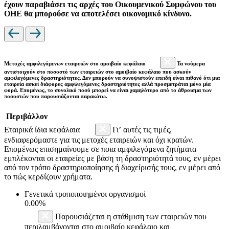
έχουν παραβιάσει τις αρχές του Οικουμενικού Συμφώνου του
ΟΗΕ θα μπορούσε να αποτελέσει οικονομικό κίνδυνο.
Μετοχές αμφιλεγόμενων εταιρειών στο αμοιβαίο κεφάλαιο
Τα νούμερα
αντιστοιχούν στο ποσοστό των εταιρειών στο αμοιβαίο κεφάλαιο που ασκούν
αμφιλεγόμενες δραστηριότητες. Δεν μπορούν να συνοψιστούν επειδή είναι πιθανό ότι μια
εταιρεία ασκεί διάφορες αμφιλεγόμενες δραστηριότητες αλλά προσμετράται μόνο μία
φορά. Επομένως, το συνολικό ποσό μπορεί να είναι χαμηλότερο από το άθροισμα των
ποσοστών που παρουσιάζονται παρακάτω.
Περιβάλλον
Εταιρικά ίδια κεφάλαια
Γι’ αυτές τις τιμές,
ενδιαφερόμαστε για τις μετοχές εταιρειών και όχι κρατών.
Επομένως επισημαίνουμε σε ποια αμφιλεγόμενα ζητήματα
εμπλέκονται οι εταιρείες με βάση τη δραστηριότητά τους, εν μέρει
από τον τρόπο δραστηριοποίησης ή διαχείρισής τους, εν μέρει από
το πώς κερδίζουν χρήματα.
Γενετικά τροποποιημένοι οργανισμοί
0.00%
Παρουσιάζεται η στάθμιση των εταιρειών που
περιλαμβάνονται στο αμοιβαίο κεφάλαιο και