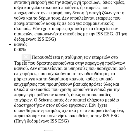
εντατική εκτροφή για την παραγωγή τροφίμων, όπως κρέας,
αβγά και γαλακτοκομικά προϊόντα, ή εταιρείες που
προχωρούν στην εκτροφή, παγίδευση ή σφαγή ζώων για τη
γούνα και το δέρμα τους. Δεν αποκλείονται εταιρείες που
πραγματοποιούν δοκιμές σε ζώα για φαρμακευτικούς
σκοπούς. Εάν έχετε απορίες σχετικά με τα στοιχεία των
εταιρειών, επικοινωνήστε απευθείας με την ISS ESG. (Πηγή
δεδομένων: ISS ESG)
καπνός
0.00%
Παρουσιάζεται η στάθμιση των εταιρειών στο
Ταμείο που δραστηριοποιούνται στην παραγωγή προϊόντων
καπνού. Δεν αποκλείονται οι υπηρεσίες που παρέχονται από
επιχειρήσεις που ασχολούνται με την αδειοδότηση, το
μάρκετινγκ και τη διαφήμιση καπνού, καθώς και από
επιχειρήσεις που προμηθεύουν βασικές πρώτες ύλες και
υλικά συσκευασίας που χρησιμοποιούνται ειδικά για την
παραγωγή προϊόντων καπνού, όπως οι συσκευασίες
τσιγάρων. Ο δείκτης αυτός δεν απαιτεί ελάχιστο μερίδιο
δραστηριοτήτων στον κύκλο εργασιών. Εάν έχετε
οποιεσδήποτε ερωτήσεις σχετικά με τα εταιρικά δεδομένα,
παρακαλούμε επικοινωνήστε απευθείας με την ISS ESG.
(Πηγή δεδομένων: ISS ESG)