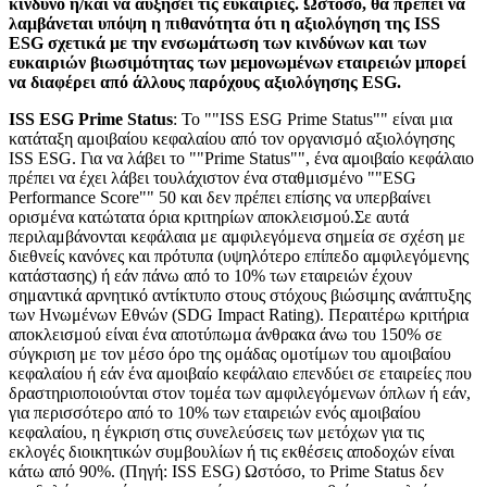
κίνδυνο ή/και να αυξήσει τις ευκαιρίες. Ωστόσο, θα πρέπει να
λαμβάνεται υπόψη η πιθανότητα ότι η αξιολόγηση της ISS
ESG σχετικά με την ενσωμάτωση των κινδύνων και των
ευκαιριών βιωσιμότητας των μεμονωμένων εταιρειών μπορεί
να διαφέρει από άλλους παρόχους αξιολόγησης ESG.
ISS ESG Prime Status
: Το ""ISS ESG Prime Status"" είναι μια
κατάταξη αμοιβαίου κεφαλαίου από τον οργανισμό αξιολόγησης
ISS ESG. Για να λάβει το ""Prime Status"", ένα αμοιβαίο κεφάλαιο
πρέπει να έχει λάβει τουλάχιστον ένα σταθμισμένο ""ESG
Performance Score"" 50 και δεν πρέπει επίσης να υπερβαίνει
ορισμένα κατώτατα όρια κριτηρίων αποκλεισμού.Σε αυτά
περιλαμβάνονται κεφάλαια με αμφιλεγόμενα σημεία σε σχέση με
διεθνείς κανόνες και πρότυπα (υψηλότερο επίπεδο αμφιλεγόμενης
κατάστασης) ή εάν πάνω από το 10% των εταιρειών έχουν
σημαντικά αρνητικό αντίκτυπο στους στόχους βιώσιμης ανάπτυξης
των Ηνωμένων Εθνών (SDG Impact Rating). Περαιτέρω κριτήρια
αποκλεισμού είναι ένα αποτύπωμα άνθρακα άνω του 150% σε
σύγκριση με τον μέσο όρο της ομάδας ομοτίμων του αμοιβαίου
κεφαλαίου ή εάν ένα αμοιβαίο κεφάλαιο επενδύει σε εταιρείες που
δραστηριοποιούνται στον τομέα των αμφιλεγόμενων όπλων ή εάν,
για περισσότερο από το 10% των εταιρειών ενός αμοιβαίου
κεφαλαίου, η έγκριση στις συνελεύσεις των μετόχων για τις
εκλογές διοικητικών συμβουλίων ή τις εκθέσεις αποδοχών είναι
κάτω από 90%. (Πηγή: ISS ESG) Ωστόσο, το Prime Status δεν