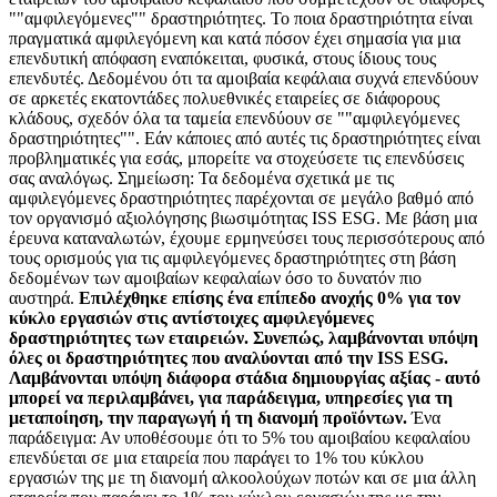
""αμφιλεγόμενες"" δραστηριότητες. Το ποια δραστηριότητα είναι
πραγματικά αμφιλεγόμενη και κατά πόσον έχει σημασία για μια
επενδυτική απόφαση εναπόκειται, φυσικά, στους ίδιους τους
επενδυτές. Δεδομένου ότι τα αμοιβαία κεφάλαια συχνά επενδύουν
σε αρκετές εκατοντάδες πολυεθνικές εταιρείες σε διάφορους
κλάδους, σχεδόν όλα τα ταμεία επενδύουν σε ""αμφιλεγόμενες
δραστηριότητες"". Εάν κάποιες από αυτές τις δραστηριότητες είναι
προβληματικές για εσάς, μπορείτε να στοχεύσετε τις επενδύσεις
σας αναλόγως. Σημείωση: Τα δεδομένα σχετικά με τις
αμφιλεγόμενες δραστηριότητες παρέχονται σε μεγάλο βαθμό από
τον οργανισμό αξιολόγησης βιωσιμότητας ISS ESG. Με βάση μια
έρευνα καταναλωτών, έχουμε ερμηνεύσει τους περισσότερους από
τους ορισμούς για τις αμφιλεγόμενες δραστηριότητες στη βάση
δεδομένων των αμοιβαίων κεφαλαίων όσο το δυνατόν πιο
αυστηρά.
Επιλέχθηκε επίσης ένα επίπεδο ανοχής 0% για τον
κύκλο εργασιών στις αντίστοιχες αμφιλεγόμενες
δραστηριότητες των εταιρειών. Συνεπώς, λαμβάνονται υπόψη
όλες οι δραστηριότητες που αναλύονται από την ISS ESG.
Λαμβάνονται υπόψη διάφορα στάδια δημιουργίας αξίας - αυτό
μπορεί να περιλαμβάνει, για παράδειγμα, υπηρεσίες για τη
μεταποίηση, την παραγωγή ή τη διανομή προϊόντων.
Ένα
παράδειγμα: Αν υποθέσουμε ότι το 5% του αμοιβαίου κεφαλαίου
επενδύεται σε μια εταιρεία που παράγει το 1% του κύκλου
εργασιών της με τη διανομή αλκοολούχων ποτών και σε μια άλλη