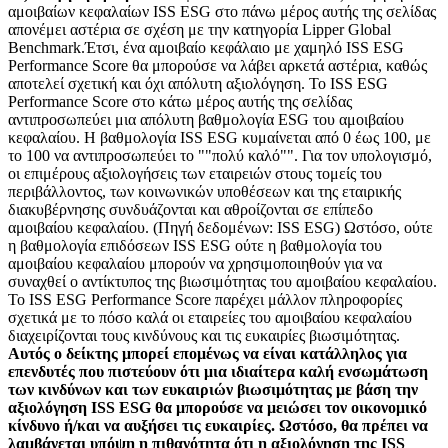
αμοιβαίων κεφαλαίων ISS ESG στο πάνω μέρος αυτής της σελίδας
απονέμει αστέρια σε σχέση με την κατηγορία Lipper Global
Benchmark.Έτσι, ένα αμοιβαίο κεφάλαιο με χαμηλό ISS ESG
Performance Score θα μπορούσε να λάβει αρκετά αστέρια, καθώς
αποτελεί σχετική και όχι απόλυτη αξιολόγηση. Το ISS ESG
Performance Score στο κάτω μέρος αυτής της σελίδας
αντιπροσωπεύει μια απόλυτη βαθμολογία ESG του αμοιβαίου
κεφαλαίου. Η βαθμολογία ISS ESG κυμαίνεται από 0 έως 100, με
το 100 να αντιπροσωπεύει το ""πολύ καλό"". Για τον υπολογισμό,
οι επιμέρους αξιολογήσεις των εταιρειών στους τομείς του
περιβάλλοντος, των κοινωνικών υποθέσεων και της εταιρικής
διακυβέρνησης συνδυάζονται και αθροίζονται σε επίπεδο
αμοιβαίου κεφαλαίου. (Πηγή δεδομένων: ISS ESG) Ωστόσο, ούτε
η βαθμολογία επιδόσεων ISS ESG ούτε η βαθμολογία του
αμοιβαίου κεφαλαίου μπορούν να χρησιμοποιηθούν για να
συναχθεί ο αντίκτυπος της βιωσιμότητας του αμοιβαίου κεφαλαίου.
Το ISS ESG Performance Score παρέχει μάλλον πληροφορίες
σχετικά με το πόσο καλά οι εταιρείες του αμοιβαίου κεφαλαίου
διαχειρίζονται τους κινδύνους και τις ευκαιρίες βιωσιμότητας.
Αυτός ο δείκτης μπορεί επομένως να είναι κατάλληλος για
επενδυτές που πιστεύουν ότι μια ιδιαίτερα καλή ενσωμάτωση
των κινδύνων και των ευκαιριών βιωσιμότητας με βάση την
αξιολόγηση ISS ESG θα μπορούσε να μειώσει τον οικονομικό
κίνδυνο ή/και να αυξήσει τις ευκαιρίες. Ωστόσο, θα πρέπει να
λαμβάνεται υπόψη η πιθανότητα ότι η αξιολόγηση της ISS