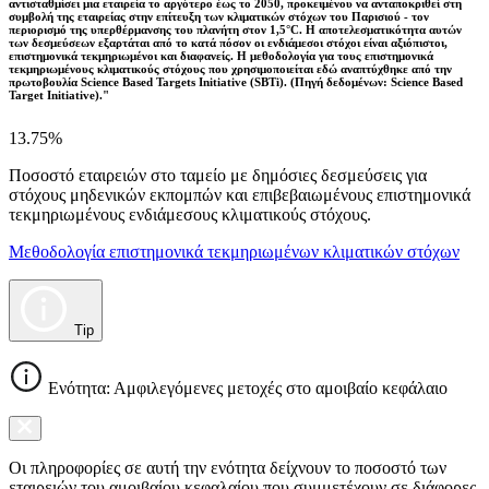
αντισταθμίσει μια εταιρεία το αργότερο έως το 2050, προκειμένου να ανταποκριθεί στη
συμβολή της εταιρείας στην επίτευξη των κλιματικών στόχων του Παρισιού - τον
περιορισμό της υπερθέρμανσης του πλανήτη στον 1,5°C. Η αποτελεσματικότητα αυτών
των δεσμεύσεων εξαρτάται από το κατά πόσον οι ενδιάμεσοι στόχοι είναι αξιόπιστοι,
επιστημονικά τεκμηριωμένοι και διαφανείς. Η μεθοδολογία για τους επιστημονικά
τεκμηριωμένους κλιματικούς στόχους που χρησιμοποιείται εδώ αναπτύχθηκε από την
πρωτοβουλία Science Based Targets Initiative (SBTi). (Πηγή δεδομένων: Science Based
Target Initiative)."
13.75%
Ποσοστό εταιρειών στο ταμείο με δημόσιες δεσμεύσεις για
στόχους μηδενικών εκπομπών και επιβεβαιωμένους επιστημονικά
τεκμηριωμένους ενδιάμεσους κλιματικούς στόχους.
Μεθοδολογία επιστημονικά τεκμηριωμένων κλιματικών στόχων
Tip
Ενότητα: Αμφιλεγόμενες μετοχές στο αμοιβαίο κεφάλαιο
Οι πληροφορίες σε αυτή την ενότητα δείχνουν το ποσοστό των
εταιρειών του αμοιβαίου κεφαλαίου που συμμετέχουν σε διάφορες