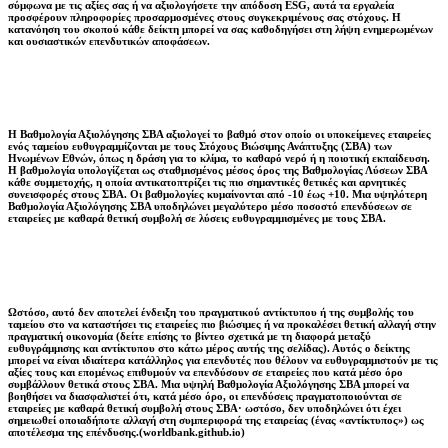
σύμφωνα με τις αξίες σας ή να αξιολογήσετε την απόδοση ESG, αυτά τα εργαλεία
προσφέρουν πληροφορίες προσαρμοσμένες στους συγκεκριμένους σας στόχους. Η
κατανόηση του σκοπού κάθε δείκτη μπορεί να σας καθοδηγήσει στη λήψη ενημερωμένων
και ουσιαστικών επενδυτικών αποφάσεων.
Η Βαθμολογία Αξιολόγησης ΣΒΑ αξιολογεί το βαθμό στον οποίο οι υποκείμενες εταιρείες
ενός ταμείου ευθυγραμμίζονται με τους Στόχους Βιώσιμης Ανάπτυξης (ΣΒΑ) των
Ηνωμένων Εθνών, όπως η δράση για το κλίμα, το καθαρό νερό ή η ποιοτική εκπαίδευση.
Η βαθμολογία υπολογίζεται ως σταθμισμένος μέσος όρος της Βαθμολογίας Λύσεων ΣΒΑ
κάθε συμμετοχής, η οποία αντικατοπτρίζει τις πιο σημαντικές θετικές και αρνητικές
συνεισφορές στους ΣΒΑ. Οι βαθμολογίες κυμαίνονται από -10 έως +10. Μια υψηλότερη
Βαθμολογία Αξιολόγησης ΣΒΑ υποδηλώνει μεγαλύτερο μέσο ποσοστό επενδύσεων σε
εταιρείες με καθαρά θετική συμβολή σε λύσεις ευθυγραμμισμένες με τους ΣΒΑ.
Ωστόσο, αυτό δεν αποτελεί ένδειξη του πραγματικού αντίκτυπου ή της συμβολής του
ταμείου στο να καταστήσει τις εταιρείες πιο βιώσιμες ή να προκαλέσει θετική αλλαγή στην
πραγματική οικονομία (δείτε επίσης το βίντεο σχετικά με τη διαφορά μεταξύ
ευθυγράμμισης και αντίκτυπου στο κάτω μέρος αυτής της σελίδας). Αυτός ο δείκτης
μπορεί να είναι ιδιαίτερα κατάλληλος για επενδυτές που θέλουν να ευθυγραμμιστούν με τις
αξίες τους και επομένως επιθυμούν να επενδύσουν σε εταιρείες που κατά μέσο όρο
συμβάλλουν θετικά στους ΣΒΑ. Μια υψηλή Βαθμολογία Αξιολόγησης ΣΒΑ μπορεί να
βοηθήσει να διασφαλιστεί ότι, κατά μέσο όρο, οι επενδύσεις πραγματοποιούνται σε
εταιρείες με καθαρά θετική συμβολή στους ΣΒΑ· ωστόσο, δεν υποδηλώνει ότι έχει
σημειωθεί οποιαδήποτε αλλαγή στη συμπεριφορά της εταιρείας (ένας «αντίκτυπος») ως
αποτέλεσμα της επένδυσης.(worldbank.github.io)