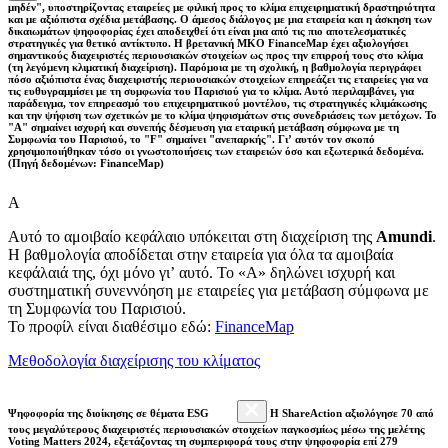
μηδέν", υποστηρίζοντας εταιρείες με φιλική προς το κλίμα επιχειρηματική δραστηριότητα
και με αξιόπιστα σχέδια μετάβασης. Ο άμεσος διάλογος με μια εταιρεία και η άσκηση των
δικαιωμάτων ψηφοφορίας έχει αποδειχθεί ότι είναι μια από τις πιο αποτελεσματικές
στρατηγικές για θετικό αντίκτυπο. Η βρετανική ΜΚΟ FinanceMap έχει αξιολογήσει
σημαντικούς διαχειριστές περιουσιακών στοιχείων ως προς την επιρροή τους στο κλίμα
(τη λεγόμενη κλιματική διαχείριση). Παρόμοια με τη σχολική, η βαθμολογία περιγράφει
πόσο αξιόπιστα ένας διαχειριστής περιουσιακών στοιχείων επηρεάζει τις εταιρείες για να
τις ευθυγραμμίσει με τη συμφωνία του Παρισιού για το κλίμα. Αυτό περιλαμβάνει, για
παράδειγμα, τον επηρεασμό του επιχειρηματικού μοντέλου, τις στρατηγικές κλιμάκωσης
και την ψήφιση των σχετικών με το κλίμα ψηφισμάτων στις συνεδριάσεις των μετόχων. Το
"Α" σημαίνει ισχυρή και συνεπής δέσμευση για εταιρική μετάβαση σύμφωνα με τη
Συμφωνία του Παρισιού, το "F" σημαίνει "ανεπαρκής". Γι’ αυτόν τον σκοπό
χρησιμοποιήθηκαν τόσο οι γνωστοποιήσεις των εταιρειών όσο και εξωτερικά δεδομένα.
(Πηγή δεδομένων: FinanceMap)
A
Αυτό το αμοιβαίο κεφάλαιο υπόκειται στη διαχείριση της
Amundi
.
Η βαθμολογία αποδίδεται στην εταιρεία για όλα τα αμοιβαία
κεφάλαιά της, όχι μόνο γι’ αυτό. Το «Α» δηλώνει ισχυρή και
συστηματική συνεννόηση με εταιρείες για μετάβαση σύμφωνα με
τη Συμφωνία του Παρισιού.
Το προφίλ είναι διαθέσιμο εδώ:
FinanceMap
Μεθοδολογία διαχείρισης του κλίματος
Ψηφοφορία της διοίκησης σε θέματα ESG
Η ShareAction αξιολόγησε 70 από
τους μεγαλύτερους διαχειριστές περιουσιακών στοιχείων παγκοσμίως μέσω της μελέτης
Voting Matters 2024, εξετάζοντας τη συμπεριφορά τους στην ψηφοφορία επί 279