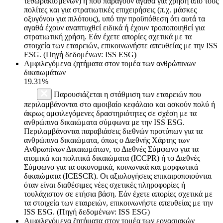
τεθωρακισμένων) ή που παράγουν αγαθά για χρήση από τους
πολίτες και για στρατιωτικές επιχειρήσεις (π.χ. μάσκες
οξυγόνου για πιλότους), υπό την προϋπόθεση ότι αυτά τα
αγαθά έχουν αναπτυχθεί ειδικά ή έχουν τροποποιηθεί για
στρατιωτική χρήση. Εάν έχετε απορίες σχετικά με τα
στοιχεία των εταιρειών, επικοινωνήστε απευθείας με την ISS
ESG. (Πηγή δεδομένων: ISS ESG)
Αμφιλεγόμενα ζητήματα στον τομέα των ανθρώπινων
δικαιωμάτων
19.31%
Παρουσιάζεται η στάθμιση των εταιρειών που
περιλαμβάνονται στο αμοιβαίο κεφάλαιο και ασκούν πολύ ή
άκρως αμφιλεγόμενες δραστηριότητες σε σχέση με τα
ανθρώπινα δικαιώματα σύμφωνα με την ISS ESG.
Περιλαμβάνονται παραβιάσεις διεθνών προτύπων για τα
ανθρώπινα δικαιώματα, όπως ο Διεθνής Χάρτης των
Ανθρωπίνων Δικαιωμάτων, το Διεθνές Σύμφωνο για τα
ατομικά και πολιτικά δικαιώματα (ICCPR) ή το Διεθνές
Σύμφωνο για τα οικονομικά, κοινωνικά και μορφωτικά
δικαιώματα (ICESCR). Οι αξιολογήσεις επικαιροποιούνται
όταν είναι διαθέσιμες νέες σχετικές πληροφορίες ή
τουλάχιστον σε ετήσια βάση. Εάν έχετε απορίες σχετικά με
τα στοιχεία των εταιρειών, επικοινωνήστε απευθείας με την
ISS ESG. (Πηγή δεδομένων: ISS ESG)
Αμφιλεγόμενα ζητήματα στον τομέα των εργασιακών