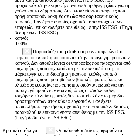
προχωρούν στην εκτροφή, παγίδευση ή σφαγή ζώων για τη
γούνα και το δέρμα τους. Δεν αποκλείονται εταιρείες που
πραγματοποιούν δοκιμές σε ζώα για φαρμακευτικούς
σκοπούς. Εάν έχετε απορίες σχετικά με τα στοιχεία των
εταιρειών, επικοινωνήστε απευθείας με την ISS ESG. (Πηγή
δεδομένων: ISS ESG)
καπνός
0.00%
Παρουσιάζεται η στάθμιση των εταιρειών στο
Ταμείο που δραστηριοποιούνται στην παραγωγή προϊόντων
καπνού. Δεν αποκλείονται οι υπηρεσίες που παρέχονται από
επιχειρήσεις που ασχολούνται με την αδειοδότηση, το
μάρκετινγκ και τη διαφήμιση καπνού, καθώς και από
επιχειρήσεις που προμηθεύουν βασικές πρώτες ύλες και
υλικά συσκευασίας που χρησιμοποιούνται ειδικά για την
παραγωγή προϊόντων καπνού, όπως οι συσκευασίες
τσιγάρων. Ο δείκτης αυτός δεν απαιτεί ελάχιστο μερίδιο
δραστηριοτήτων στον κύκλο εργασιών. Εάν έχετε
οποιεσδήποτε ερωτήσεις σχετικά με τα εταιρικά δεδομένα,
παρακαλούμε επικοινωνήστε απευθείας με την ISS ESG.
(Πηγή δεδομένων: ISS ESG)
Κρατικά ομόλογα
Οι ακόλουθοι δείκτες αφορούν τα