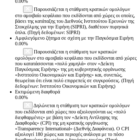
0.00%
Παρουσιάζεται η στάθμιση κρατικών ομολόγων
στο αμοιβαίο κεφάλαιο που εκδίδονται από χώρες οι οποίες,
βάσει της κατάταξης του Διεθνούς Ινστιτούτου Ερευνών της
Στοκχόλμης για την Ειρήνη (SIPRI), διαθέτουν πυρηνικά
όπλα. (Πηγή δεδομένων: SIPRI)
Αμφιλεγόμενο ζήτημα σε σχέση με την Παγκόσμια Ειρήνη
0.00%
Παρουσιάζεται η στάθμιση των κρατικών
ομολόγων στο αμοιβαίο κεφάλαιο που εκδίδονται από χώρες
που κατατάσσονται «πολύ χαμηλά» στον «Δείκτη
Παγκόσμιας Ειρήνης» της μη κυβερνητικής οργάνωσης
«Ινστιτούτο Οικονομικών και Ειρήνης» και, συνεπώς,
θεωρείται ότι είναι πολύ επιρρεπείς σε συγκρούσεις. (Πηγή
δεδομένων: Ινστιτούτο Οικονομικών και Ειρήνης)
Εκτιμώμενη διαφθορά
0.00%
Δηλώνεται η στάθμιση των κρατικών ομολόγων
που εκδίδονται από χώρες που αξιολογούνται ως «πολύ
διεφθαρμένες» με βάση τον «Δείκτη Αντίληψης της
Διαφθοράς» (CPI) της μη κρατικής οργάνωσης
«Transparency International» (Διεθνής Διαφάνεια). Ο CPI
αξιολογεί 180 χώρες και περιοχές ανάλογα με το πόσο
διεφθαρμένος θεωρείται ο δημόσιος τομέας. (Πηγή