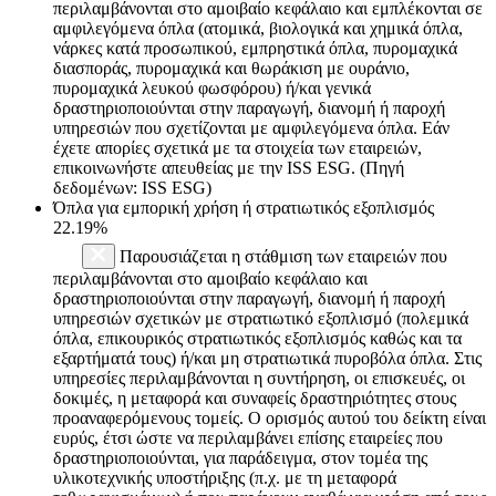
περιλαμβάνονται στο αμοιβαίο κεφάλαιο και εμπλέκονται σε
αμφιλεγόμενα όπλα (ατομικά, βιολογικά και χημικά όπλα,
νάρκες κατά προσωπικού, εμπρηστικά όπλα, πυρομαχικά
διασποράς, πυρομαχικά και θωράκιση με ουράνιο,
πυρομαχικά λευκού φωσφόρου) ή/και γενικά
δραστηριοποιούνται στην παραγωγή, διανομή ή παροχή
υπηρεσιών που σχετίζονται με αμφιλεγόμενα όπλα. Εάν
έχετε απορίες σχετικά με τα στοιχεία των εταιρειών,
επικοινωνήστε απευθείας με την ISS ESG. (Πηγή
δεδομένων: ISS ESG)
Όπλα για εμπορική χρήση ή στρατιωτικός εξοπλισμός
22.19%
Παρουσιάζεται η στάθμιση των εταιρειών που
περιλαμβάνονται στο αμοιβαίο κεφάλαιο και
δραστηριοποιούνται στην παραγωγή, διανομή ή παροχή
υπηρεσιών σχετικών με στρατιωτικό εξοπλισμό (πολεμικά
όπλα, επικουρικός στρατιωτικός εξοπλισμός καθώς και τα
εξαρτήματά τους) ή/και μη στρατιωτικά πυροβόλα όπλα. Στις
υπηρεσίες περιλαμβάνονται η συντήρηση, οι επισκευές, οι
δοκιμές, η μεταφορά και συναφείς δραστηριότητες στους
προαναφερόμενους τομείς. Ο ορισμός αυτού του δείκτη είναι
ευρύς, έτσι ώστε να περιλαμβάνει επίσης εταιρείες που
δραστηριοποιούνται, για παράδειγμα, στον τομέα της
υλικοτεχνικής υποστήριξης (π.χ. με τη μεταφορά