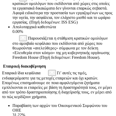
κρατικών ομολόγων που εκδίδονται από χώρες στις οποίες
τα εργασιακά δικαιώματα δεν γίνονται επαρκώς σεβαστά.
Αφορά ειδικότερα την προστασία των εργαζομένων ως προς
την υγεία, την ασφάλεια, τον ελάχιστο μισθό και το ωράριο
εργασίας. (Πηγή δεδομένων: ISS ESG)
Απολυταρχικά καθεστώτα
0.00%
Παρουσιάζεται η στάθμιση κρατικών ομολόγων
στο αμοιβαίο κεφάλαιο που εκδίδονται από χώρες που
θεωρούνται «ανελεύθερες» σύμφωνα με τον δείκτη
«Ελευθερία στον κόσμο» της μη κυβερνητικής οργάνωσης
Freedom House (Πηγή δεδομένων: Freedom House).
Εταιρική διακυβέρνηση
Εταιρικά ίδια κεφάλαια
Γι’ αυτές τις τιμές,
ενδιαφερόμαστε για τις μετοχές εταιρειών και όχι κρατών.
Επομένως επισημαίνουμε σε ποια αμφιλεγόμενα ζητήματα
εμπλέκονται οι εταιρείες με βάση τη δραστηριότητά τους, εν μέρει
από τον τρόπο δραστηριοποίησης ή διαχείρισής τους, εν μέρει από
το πώς κερδίζουν χρήματα.
Παραβίαση των αρχών του Οικουμενικού Συμφώνου του
ΟΗΕ
31.22%