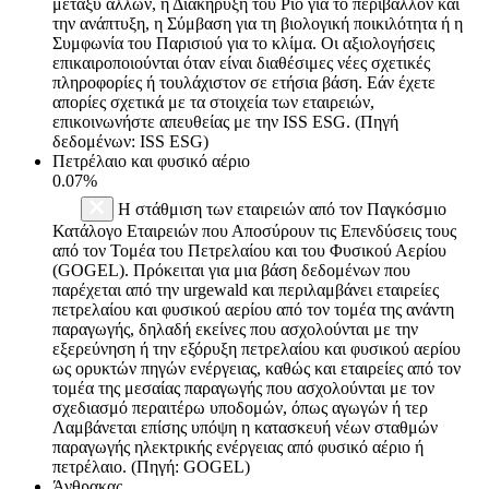
μεταξύ άλλων, η Διακήρυξη του Ρίο για το περιβάλλον και
την ανάπτυξη, η Σύμβαση για τη βιολογική ποικιλότητα ή η
Συμφωνία του Παρισιού για το κλίμα. Οι αξιολογήσεις
επικαιροποιούνται όταν είναι διαθέσιμες νέες σχετικές
πληροφορίες ή τουλάχιστον σε ετήσια βάση. Εάν έχετε
απορίες σχετικά με τα στοιχεία των εταιρειών,
επικοινωνήστε απευθείας με την ISS ESG. (Πηγή
δεδομένων: ISS ESG)
Πετρέλαιο και φυσικό αέριο
0.07%
Η στάθμιση των εταιρειών από τον Παγκόσμιο
Κατάλογο Εταιρειών που Αποσύρουν τις Επενδύσεις τους
από τον Τομέα του Πετρελαίου και του Φυσικού Αερίου
(GOGEL). Πρόκειται για μια βάση δεδομένων που
παρέχεται από την urgewald και περιλαμβάνει εταιρείες
πετρελαίου και φυσικού αερίου από τον τομέα της ανάντη
παραγωγής, δηλαδή εκείνες που ασχολούνται με την
εξερεύνηση ή την εξόρυξη πετρελαίου και φυσικού αερίου
ως ορυκτών πηγών ενέργειας, καθώς και εταιρείες από τον
τομέα της μεσαίας παραγωγής που ασχολούνται με τον
σχεδιασμό περαιτέρω υποδομών, όπως αγωγών ή τερ
Λαμβάνεται επίσης υπόψη η κατασκευή νέων σταθμών
παραγωγής ηλεκτρικής ενέργειας από φυσικό αέριο ή
πετρέλαιο. (Πηγή: GOGEL)
Άνθρακας