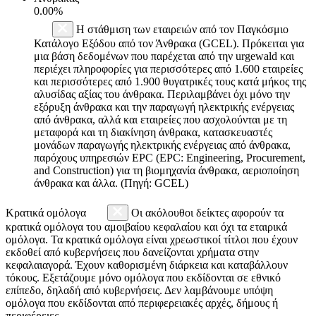
0.00%
Η στάθμιση των εταιρειών από τον Παγκόσμιο
Κατάλογο Εξόδου από τον Άνθρακα (GCEL). Πρόκειται για
μια βάση δεδομένων που παρέχεται από την urgewald και
περιέχει πληροφορίες για περισσότερες από 1.600 εταιρείες
και περισσότερες από 1.900 θυγατρικές τους κατά μήκος της
αλυσίδας αξίας του άνθρακα. Περιλαμβάνει όχι μόνο την
εξόρυξη άνθρακα και την παραγωγή ηλεκτρικής ενέργειας
από άνθρακα, αλλά και εταιρείες που ασχολούνται με τη
μεταφορά και τη διακίνηση άνθρακα, κατασκευαστές
μονάδων παραγωγής ηλεκτρικής ενέργειας από άνθρακα,
παρόχους υπηρεσιών EPC (EPC: Engineering, Procurement,
and Construction) για τη βιομηχανία άνθρακα, αεριοποίηση
άνθρακα και άλλα. (Πηγή: GCEL)
Κρατικά ομόλογα
Οι ακόλουθοι δείκτες αφορούν τα
κρατικά ομόλογα του αμοιβαίου κεφαλαίου και όχι τα εταιρικά
ομόλογα. Τα κρατικά ομόλογα είναι χρεωστικοί τίτλοι που έχουν
εκδοθεί από κυβερνήσεις που δανείζονται χρήματα στην
κεφαλαιαγορά. Έχουν καθορισμένη διάρκεια και καταβάλλουν
τόκους. Εξετάζουμε μόνο ομόλογα που εκδίδονται σε εθνικό
επίπεδο, δηλαδή από κυβερνήσεις. Δεν λαμβάνουμε υπόψη
ομόλογα που εκδίδονται από περιφερειακές αρχές, δήμους ή
περιφέρειες.