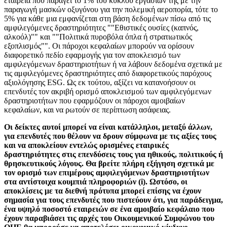
εταιρεία που παράγει το 1% του κύκλου εργασιών της με την
παραγωγή μασκών οξυγόνου για την πολεμική αεροπορία, τότε το
5% για κάθε μια εμφανίζεται στη βάση δεδομένων πίσω από τις
αμφιλεγόμενες δραστηριότητες ""Εθιστικές ουσίες (καπνός,
αλκοόλ)"" και ""Πολιτικά πυροβόλα όπλα ή στρατιωτικός
εξοπλισμός"". Οι πάροχοι κεφαλαίων μπορούν να ορίσουν
διαφορετικό πεδίο εφαρμογής για τον αποκλεισμό των
αμφιλεγόμενων δραστηριοτήτων ή να λάβουν δεδομένα σχετικά με
τις αμφιλεγόμενες δραστηριότητες από διαφορετικούς παρόχους
αξιολόγησης ESG. Ως εκ τούτου, αξίζει να κατανοήσουν οι
επενδυτές τον ακριβή ορισμό αποκλεισμού των αμφιλεγόμενων
δραστηριοτήτων που εφαρμόζουν οι πάροχοι αμοιβαίων
κεφαλαίων, και να ρωτούν σε περίπτωση ασάφειας.
Οι δείκτες αυτοί μπορεί να είναι κατάλληλοι, μεταξύ άλλων,
για επενδυτές που θέλουν να δρουν σύμφωνα με τις αξίες τους
και να αποκλείουν εντελώς ορισμένες εταιρικές
δραστηριότητες στις επενδύσεις τους για ηθικούς, πολιτικούς ή
θρησκευτικούς λόγους. Θα βρείτε πλήρη εξήγηση σχετικά με
τον ορισμό των επιμέρους αμφιλεγόμενων δραστηριοτήτων
στα αντίστοιχα κουμπιά πληροφοριών (i). Ωστόσο, οι
αποκλίσεις με τα διεθνή πρότυπα μπορεί επίσης να έχουν
σημασία για τους επενδυτές που πιστεύουν ότι, για παράδειγμα,
ένα υψηλό ποσοστό εταιρειών σε ένα αμοιβαίο κεφάλαιο που
έχουν παραβιάσει τις αρχές του Οικουμενικού Συμφώνου του