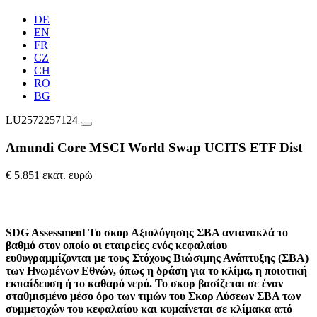
DE
EN
FR
CZ
CH
RO
BG
LU2572257124
Amundi Core MSCI World Swap UCITS ETF Dist
€ 5.851 εκατ. ευρώ
SDG Assessment
Το σκορ Αξιολόγησης ΣΒΑ αντανακλά το
βαθμό στον οποίο οι εταιρείες ενός κεφαλαίου
ευθυγραμμίζονται με τους Στόχους Βιώσιμης Ανάπτυξης (ΣΒΑ)
των Ηνωμένων Εθνών, όπως η δράση για το κλίμα, η ποιοτική
εκπαίδευση ή το καθαρό νερό. Το σκορ βασίζεται σε έναν
σταθμισμένο μέσο όρο των τιμών του Σκορ Λύσεων ΣΒΑ των
συμμετοχών του κεφαλαίου και κυμαίνεται σε κλίμακα από