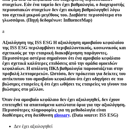
στοιχείων. Εάν ένα ταμείο δεν έχει βαθμολογία, ο διαχειριστής
περιουσιακών στοιχείων δεν έχει ακόμη βαθμολογηθεί λόγω
του σχετικά μικρού μεγέθους του. Διαβάστε περισσότερα στο
γλωσσάριο. (Πηγή δεδομένων: InfluenceMap)
a
Αξιολόγηση της ISS ESG
Η αξιολόγηση αμοιβαίου κεφαλαίου
της ISS ESG περιλαμβάνει περιβαλλοντικούς, κοινωνικούς και
σχετικούς με την εταιρική διακυβέρνηση παράγοντες.
Περισσότερα αστέρια σημαίνουν ότι ένα αμοιβαίο κεφάλαιο
έχει σχετικά καλύτερες επιδόσεις από την ομάδα ομοειδών
κεφαλαίων. Η απόλυτη ΠΚΔ βαθμολογία παρουσιάζεται στην
προβολή λεπτομερειών. Ωστόσο, δεν πρόκειται για δείκτες του
αντίκτυπου του αμοιβαίου κεφαλαίου ότι έχει οδηγήσει σε πιο
βιώσιμες εταιρείες ή ότι έχει ωθήσει τις εταιρείες να γίνουν πιο
βιώσιμες στο μέλλον.
Όταν ένα αμοιβαίο κεφάλαιο δεν έχει αξιολογηθεί, δεν έχουν
επιτευχθεί τα απαιτούμενα κατώτατα όρια για την αξιολόγηση.
Περισσότερες πληροφορίες για τη μεθοδολογία είναι
διαθέσιμες στη διεύθυνση
glossary
. (Data source: ISS ESG)
Δεν έχει αξιολογηθεί