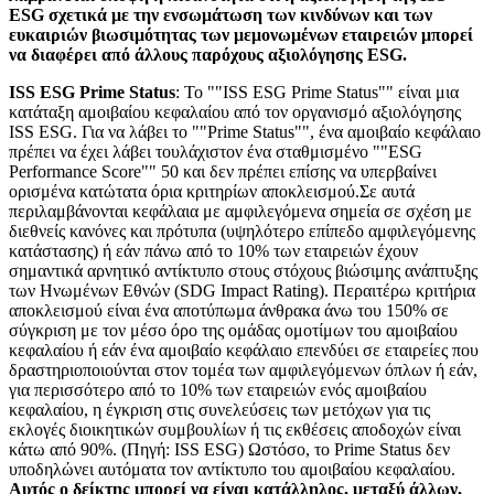
ESG σχετικά με την ενσωμάτωση των κινδύνων και των
ευκαιριών βιωσιμότητας των μεμονωμένων εταιρειών μπορεί
να διαφέρει από άλλους παρόχους αξιολόγησης ESG.
ISS ESG Prime Status
: Το ""ISS ESG Prime Status"" είναι μια
κατάταξη αμοιβαίου κεφαλαίου από τον οργανισμό αξιολόγησης
ISS ESG. Για να λάβει το ""Prime Status"", ένα αμοιβαίο κεφάλαιο
πρέπει να έχει λάβει τουλάχιστον ένα σταθμισμένο ""ESG
Performance Score"" 50 και δεν πρέπει επίσης να υπερβαίνει
ορισμένα κατώτατα όρια κριτηρίων αποκλεισμού.Σε αυτά
περιλαμβάνονται κεφάλαια με αμφιλεγόμενα σημεία σε σχέση με
διεθνείς κανόνες και πρότυπα (υψηλότερο επίπεδο αμφιλεγόμενης
κατάστασης) ή εάν πάνω από το 10% των εταιρειών έχουν
σημαντικά αρνητικό αντίκτυπο στους στόχους βιώσιμης ανάπτυξης
των Ηνωμένων Εθνών (SDG Impact Rating). Περαιτέρω κριτήρια
αποκλεισμού είναι ένα αποτύπωμα άνθρακα άνω του 150% σε
σύγκριση με τον μέσο όρο της ομάδας ομοτίμων του αμοιβαίου
κεφαλαίου ή εάν ένα αμοιβαίο κεφάλαιο επενδύει σε εταιρείες που
δραστηριοποιούνται στον τομέα των αμφιλεγόμενων όπλων ή εάν,
για περισσότερο από το 10% των εταιρειών ενός αμοιβαίου
κεφαλαίου, η έγκριση στις συνελεύσεις των μετόχων για τις
εκλογές διοικητικών συμβουλίων ή τις εκθέσεις αποδοχών είναι
κάτω από 90%. (Πηγή: ISS ESG) Ωστόσο, το Prime Status δεν
υποδηλώνει αυτόματα τον αντίκτυπο του αμοιβαίου κεφαλαίου.
Αυτός ο δείκτης μπορεί να είναι κατάλληλος, μεταξύ άλλων,