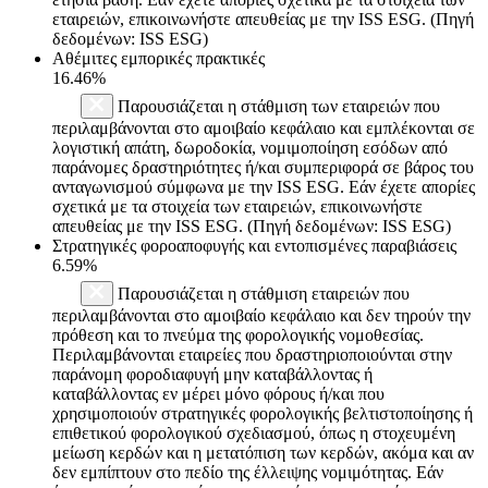
εταιρειών, επικοινωνήστε απευθείας με την ISS ESG. (Πηγή
δεδομένων: ISS ESG)
Αθέμιτες εμπορικές πρακτικές
16.46%
Παρουσιάζεται η στάθμιση των εταιρειών που
περιλαμβάνονται στο αμοιβαίο κεφάλαιο και εμπλέκονται σε
λογιστική απάτη, δωροδοκία, νομιμοποίηση εσόδων από
παράνομες δραστηριότητες ή/και συμπεριφορά σε βάρος του
ανταγωνισμού σύμφωνα με την ISS ESG. Εάν έχετε απορίες
σχετικά με τα στοιχεία των εταιρειών, επικοινωνήστε
απευθείας με την ISS ESG. (Πηγή δεδομένων: ISS ESG)
Στρατηγικές φοροαποφυγής και εντοπισμένες παραβιάσεις
6.59%
Παρουσιάζεται η στάθμιση εταιρειών που
περιλαμβάνονται στο αμοιβαίο κεφάλαιο και δεν τηρούν την
πρόθεση και το πνεύμα της φορολογικής νομοθεσίας.
Περιλαμβάνονται εταιρείες που δραστηριοποιούνται στην
παράνομη φοροδιαφυγή μην καταβάλλοντας ή
καταβάλλοντας εν μέρει μόνο φόρους ή/και που
χρησιμοποιούν στρατηγικές φορολογικής βελτιστοποίησης ή
επιθετικού φορολογικού σχεδιασμού, όπως η στοχευμένη
μείωση κερδών και η μετατόπιση των κερδών, ακόμα και αν
δεν εμπίπτουν στο πεδίο της έλλειψης νομιμότητας. Εάν