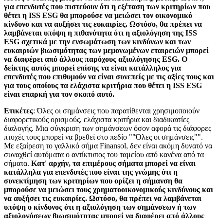
για επενδυτές που πιστεύουν ότι η εξέταση των κριτηρίων που
θέτει η ISS ESG θα μπορούσε να μειώσει τον οικονομικό
κίνδυνο και να αυξήσει τις ευκαιρίες. Ωστόσο, θα πρέπει να
λαμβάνεται υπόψη η πιθανότητα ότι η αξιολόγηση της ISS
ESG σχετικά με την ενσωμάτωση των κινδύνων και των
ευκαιριών βιωσιμότητας των μεμονωμένων εταιρειών μπορεί
να διαφέρει από άλλους παρόχους αξιολόγησης ESG. Ο
δείκτης αυτός μπορεί επίσης να είναι κατάλληλος για
επενδυτές που επιθυμούν να είναι συνεπείς με τις αξίες τους και
για τους οποίους τα ελάχιστα κριτήρια που θέτει η ISS ESG
είναι επαρκή για τον σκοπό αυτό.
Ετικέτες
: Όλες οι σημάνσεις που παρατίθενται χρησιμοποιούν
διαφορετικούς ορισμούς, ελάχιστα κριτήρια και διαδικασίες
διαλογής. Μια σύγκριση των σημάνσεων όσον αφορά τις διάφορες
πτυχές τους μπορεί να βρεθεί στο πεδίο ""Όλες οι σημάνσεις"".
Με εξαίρεση το γαλλικό σήμα Finansol, δεν είναι ακόμη δυνατό να
συναχθεί αυτόματα ο αντίκτυπος του ταμείου από κανένα από τα
σήματα.
Κατ' αρχήν, τα επιμέρους σήματα μπορεί να είναι
κατάλληλα για επενδυτές που είναι της γνώμης ότι η
συνεκτίμηση των κριτηρίων που ορίζει η σήμανση θα
μπορούσε να μειώσει τους χρηματοοικονομικούς κινδύνους και
να αυξήσει τις ευκαιρίες. Ωστόσο, θα πρέπει να λαμβάνεται
υπόψη ο κίνδυνος ότι η αξιολόγηση των σημάνσεων ή των
αξιολογήσεων βιωσιμότητας μπορεί να διαφέρει από άλλους