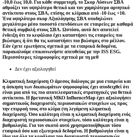
-10,0 έως 10,0. Για κάθε συμμετοχή, το Σκορ Λύσεων ΣΒΑ
αθροίζει τον υψηλότερο θετικό και τον χαμηλότερο αρνητικό
αντίκτυπο στους ΣΒΑ, επίσης σε κλίμακα από -10 έως +10.
Ένα υψηλότερο σκορ Αξιολόγησης ΣΒΑ υποδηλώνει
μεγαλύτερο μέσο ποσοστό επενδύσεων σε εταιρείες με καθαρά
θετική συμβολή στους ΣΒΑ. Ωστόσο, αυτό δεν αποτελεί
ένδειξη ότι το κεφάλαιο έχει καταστήσει τις εταιρείες πιο
βιώσιμες ή ότι θα τις καταστήσει πιο βιώσιμες στο μέλλον.
Εάν έχετε ερωτήσεις σχετικά με τα εταιρικά δεδομένα,
παρακαλούμε επικοινωνήστε απευθείας με την ISS ESG.
Περισσότερες πληροφορίες σχετικά με τη μεθ
Δεν έχει αξιολογηθεί
Κλιματική Διαχείριση
Ο άμεσος διάλογος με μια εταιρεία και
η άσκηση των δικαιωμάτων ψηφοφορίας έχει αποδειχθεί ότι
είναι μια από τις πιο αποτελεσματικές στρατηγικές για θετικό
αντίκτυπο. Η βρετανική ΜΚΟ InfluenceMap έχει αξιολογήσει
σημαντικούς διαχειριστές περιουσιακών στοιχείων ως προς
την επιρροή τους στο κλίμα (τη λεγόμενη κλιματική
διαχείριση). Όσο καλύτερη είναι η κλιματική διαχείριση ενός
διαχειριστή περιουσιακών στοιχείων, τόσο καλύτερη είναι η
βαθμολογία. Για τον σκοπό αυτό χρησιμοποιήθηκαν τόσο
εταιρικά όσο και εξωτερικά δεδομένα. Η βαθμολογία είναι η
ίδια για όλα τα κεφάλαια του διαχειριστή περιουσιακών