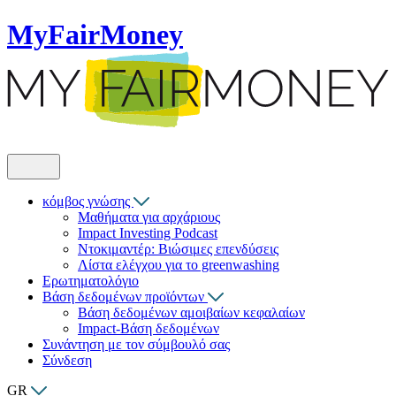
MyFairMoney
κόμβος γνώσης
Μαθήματα για αρχάριους
Impact Investing Podcast
Ντοκιμαντέρ: Βιώσιμες επενδύσεις
Λίστα ελέγχου για το greenwashing
Ερωτηματολόγιο
Βάση δεδομένων προϊόντων
Βάση δεδομένων αμοιβαίων κεφαλαίων
Impact-Βάση δεδομένων
Συνάντηση με τον σύμβουλό σας
Σύνδεση
GR