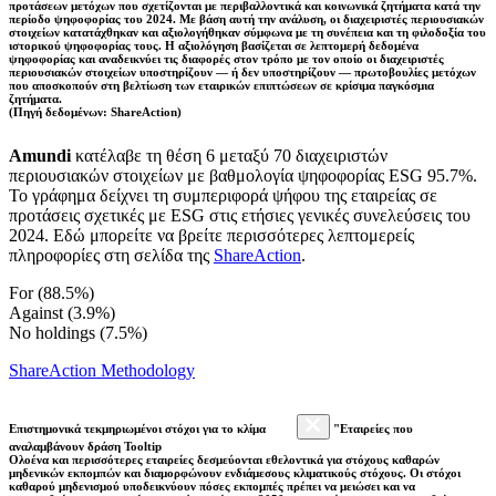
προτάσεων μετόχων που σχετίζονται με περιβαλλοντικά και κοινωνικά ζητήματα κατά την
περίοδο ψηφοφορίας του 2024. Με βάση αυτή την ανάλυση, οι διαχειριστές περιουσιακών
στοιχείων κατατάχθηκαν και αξιολογήθηκαν σύμφωνα με τη συνέπεια και τη φιλοδοξία του
ιστορικού ψηφοφορίας τους. Η αξιολόγηση βασίζεται σε λεπτομερή δεδομένα
ψηφοφορίας και αναδεικνύει τις διαφορές στον τρόπο με τον οποίο οι διαχειριστές
περιουσιακών στοιχείων υποστηρίζουν — ή δεν υποστηρίζουν — πρωτοβουλίες μετόχων
που αποσκοπούν στη βελτίωση των εταιρικών επιπτώσεων σε κρίσιμα παγκόσμια
ζητήματα.
(Πηγή δεδομένων: ShareAction)
Amundi
κατέλαβε τη θέση 6 μεταξύ 70 διαχειριστών
περιουσιακών στοιχείων με βαθμολογία ψηφοφορίας ESG 95.7%.
Το γράφημα δείχνει τη συμπεριφορά ψήφου της εταιρείας σε
προτάσεις σχετικές με ESG στις ετήσιες γενικές συνελεύσεις του
2024. Εδώ μπορείτε να βρείτε περισσότερες λεπτομερείς
πληροφορίες στη σελίδα της
ShareAction
.
For (88.5%)
Against (3.9%)
No holdings (7.5%)
ShareAction Methodology
Επιστημονικά τεκμηριωμένοι στόχοι για το κλίμα
"Εταιρείες που
αναλαμβάνουν δράση Tooltip
Ολοένα και περισσότερες εταιρείες δεσμεύονται εθελοντικά για στόχους καθαρών
μηδενικών εκπομπών και διαμορφώνουν ενδιάμεσους κλιματικούς στόχους. Οι στόχοι
καθαρού μηδενισμού υποδεικνύουν πόσες εκπομπές πρέπει να μειώσει και να