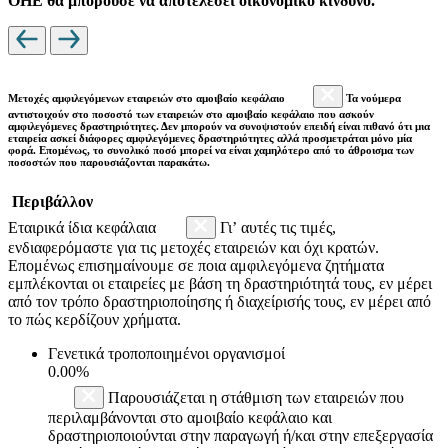
ΟΗΕ θα μπορούσε να αποτελέσει οικονομικό κίνδυνο.
Μετοχές αμφιλεγόμενων εταιρειών στο αμοιβαίο κεφάλαιο
Τα νούμερα
αντιστοιχούν στο ποσοστό των εταιρειών στο αμοιβαίο κεφάλαιο που ασκούν
αμφιλεγόμενες δραστηριότητες. Δεν μπορούν να συνοψιστούν επειδή είναι πιθανό ότι μια
εταιρεία ασκεί διάφορες αμφιλεγόμενες δραστηριότητες αλλά προσμετράται μόνο μία
φορά. Επομένως, το συνολικό ποσό μπορεί να είναι χαμηλότερο από το άθροισμα των
ποσοστών που παρουσιάζονται παρακάτω.
Περιβάλλον
Εταιρικά ίδια κεφάλαια
Γι’ αυτές τις τιμές,
ενδιαφερόμαστε για τις μετοχές εταιρειών και όχι κρατών.
Επομένως επισημαίνουμε σε ποια αμφιλεγόμενα ζητήματα
εμπλέκονται οι εταιρείες με βάση τη δραστηριότητά τους, εν μέρει
από τον τρόπο δραστηριοποίησης ή διαχείρισής τους, εν μέρει από
το πώς κερδίζουν χρήματα.
Γενετικά τροποποιημένοι οργανισμοί
0.00%
Παρουσιάζεται η στάθμιση των εταιρειών που
περιλαμβάνονται στο αμοιβαίο κεφάλαιο και
δραστηριοποιούνται στην παραγωγή ή/και στην επεξεργασία