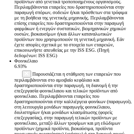
προϊόντων από γενετικά τροποποιημένους οργανισμούς.
Περιλαμβάνονται εταιρείες που δραστηριοποιούνται στην
παραγωγή σπόρων, σοδειών ή/και πρόσθετων στα τρόφιμα
με τη βοήθεια της γενετικής μηχανικής. Περιλαμβάνονται
επίσης εταιρείες που δραστηριοποιούνται στην παραγωγή
φαρμάκων ή ενεργών συστατικών, βιομηχανικών χημικών
ουσιών, βιοκαυσίμων ή/και άλλων καταναλωτικών
προϊόντων που χρησιμοποιούν τη γενετική μηχανική. Εάν
έχετε απορίες σχετικά με τα στοιχεία των εταιρειών,
επικοινωνήστε απευθείας με την ISS ESG. (Πηγή
δεδομένων: ISS ESG)
Φοινικέλαιο
6.93%
Παρουσιάζεται η στάθμιση των εταιρειών που
περιλαμβάνονται στο αμοιβαίο κεφάλαιο και
δραστηριοποιούνται στην παραγωγή, τη διανομή ή την
επεξεργασία φοινικέλαιου και τελικών προϊόντων από
φοινικέλαιο. Περιλαμβάνονται εταιρείες που
δραστηριοποιούνται στην καλλιέργεια φοινίκων (παραγωγοί),
στη λειτουργία μονάδων παραγωγής φοινικέλαιου,
διυλιστηρίων ή/και μονάδων κλασμάτωσης (φορείς
επεξεργασίας), στην παραγωγή τελικών προϊόντων με
φοινικέλαιο, μεταξύ άλλων τροφίμων και μη εδώδιμων
προϊόντων (χημικά προϊόντα, βιοκαύσιμα, προϊόντα
προσωπικής περιποίησης) (χρήστες) ή στη διανομή αργού