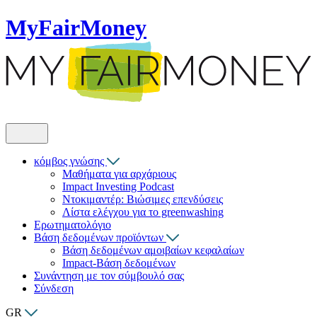
MyFairMoney
κόμβος γνώσης
Μαθήματα για αρχάριους
Impact Investing Podcast
Ντοκιμαντέρ: Βιώσιμες επενδύσεις
Λίστα ελέγχου για το greenwashing
Ερωτηματολόγιο
Βάση δεδομένων προϊόντων
Βάση δεδομένων αμοιβαίων κεφαλαίων
Impact-Βάση δεδομένων
Συνάντηση με τον σύμβουλό σας
Σύνδεση
GR