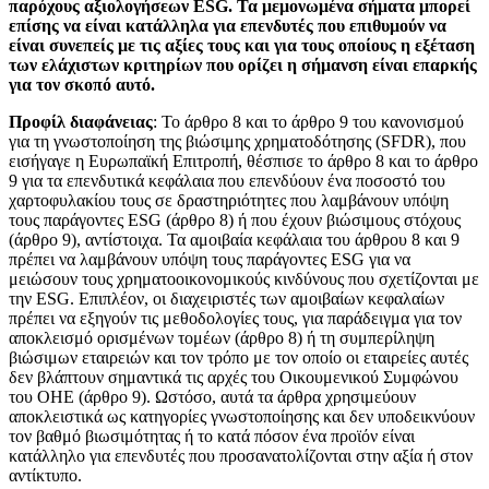
παρόχους αξιολογήσεων ESG. Τα μεμονωμένα σήματα μπορεί
επίσης να είναι κατάλληλα για επενδυτές που επιθυμούν να
είναι συνεπείς με τις αξίες τους και για τους οποίους η εξέταση
των ελάχιστων κριτηρίων που ορίζει η σήμανση είναι επαρκής
για τον σκοπό αυτό.
Προφίλ διαφάνειας
: Το άρθρο 8 και το άρθρο 9 του κανονισμού
για τη γνωστοποίηση της βιώσιμης χρηματοδότησης (SFDR), που
εισήγαγε η Ευρωπαϊκή Επιτροπή, θέσπισε το άρθρο 8 και το άρθρο
9 για τα επενδυτικά κεφάλαια που επενδύουν ένα ποσοστό του
χαρτοφυλακίου τους σε δραστηριότητες που λαμβάνουν υπόψη
τους παράγοντες ESG (άρθρο 8) ή που έχουν βιώσιμους στόχους
(άρθρο 9), αντίστοιχα. Τα αμοιβαία κεφάλαια του άρθρου 8 και 9
πρέπει να λαμβάνουν υπόψη τους παράγοντες ESG για να
μειώσουν τους χρηματοοικονομικούς κινδύνους που σχετίζονται με
την ESG. Επιπλέον, οι διαχειριστές των αμοιβαίων κεφαλαίων
πρέπει να εξηγούν τις μεθοδολογίες τους, για παράδειγμα για τον
αποκλεισμό ορισμένων τομέων (άρθρο 8) ή τη συμπερίληψη
βιώσιμων εταιρειών και τον τρόπο με τον οποίο οι εταιρείες αυτές
δεν βλάπτουν σημαντικά τις αρχές του Οικουμενικού Συμφώνου
του ΟΗΕ (άρθρο 9). Ωστόσο, αυτά τα άρθρα χρησιμεύουν
αποκλειστικά ως κατηγορίες γνωστοποίησης και δεν υποδεικνύουν
τον βαθμό βιωσιμότητας ή το κατά πόσον ένα προϊόν είναι
κατάλληλο για επενδυτές που προσανατολίζονται στην αξία ή στον
αντίκτυπο.