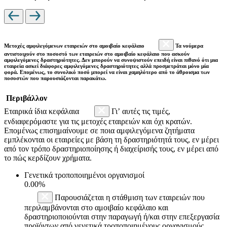
Μετοχές αμφιλεγόμενων εταιρειών στο αμοιβαίο κεφάλαιο
Τα νούμερα
αντιστοιχούν στο ποσοστό των εταιρειών στο αμοιβαίο κεφάλαιο που ασκούν
αμφιλεγόμενες δραστηριότητες. Δεν μπορούν να συνοψιστούν επειδή είναι πιθανό ότι μια
εταιρεία ασκεί διάφορες αμφιλεγόμενες δραστηριότητες αλλά προσμετράται μόνο μία
φορά. Επομένως, το συνολικό ποσό μπορεί να είναι χαμηλότερο από το άθροισμα των
ποσοστών που παρουσιάζονται παρακάτω.
Περιβάλλον
Εταιρικά ίδια κεφάλαια
Γι’ αυτές τις τιμές,
ενδιαφερόμαστε για τις μετοχές εταιρειών και όχι κρατών.
Επομένως επισημαίνουμε σε ποια αμφιλεγόμενα ζητήματα
εμπλέκονται οι εταιρείες με βάση τη δραστηριότητά τους, εν μέρει
από τον τρόπο δραστηριοποίησης ή διαχείρισής τους, εν μέρει από
το πώς κερδίζουν χρήματα.
Γενετικά τροποποιημένοι οργανισμοί
0.00%
Παρουσιάζεται η στάθμιση των εταιρειών που
περιλαμβάνονται στο αμοιβαίο κεφάλαιο και
δραστηριοποιούνται στην παραγωγή ή/και στην επεξεργασία
προϊόντων από γενετικά τροποποιημένους οργανισμούς.