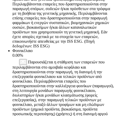
Περιλαμβάνονται εταιρείες που δραστηριοποιούνται στην
παραγωγή σπόρων, σοδειών ή/και πρόσθετων στα τρόφιμα
με τη βοήθεια της γενετικής μηχανικής. Περιλαμβάνονται
επίσης εταιρείες που δραστηριοποιούνται στην παραγωγή
φαρμάκων ή ενεργών συστατικών, βιομηχανικών χημικών
ουσιών, βιοκαυσίμων ή/και άλλων καταναλωτικών
προϊόντων που χρησιμοποιούν τη γενετική μηχανική. Εάν
έχετε απορίες σχετικά με τα στοιχεία των εταιρειών,
επικοινωνήστε απευθείας με την ISS ESG. (Πηγή
δεδομένων: ISS ESG)
Φοινικέλαιο
0.00%
Παρουσιάζεται η στάθμιση των εταιρειών που
περιλαμβάνονται στο αμοιβαίο κεφάλαιο και
δραστηριοποιούνται στην παραγωγή, τη διανομή ή την
επεξεργασία φοινικέλαιου και τελικών προϊόντων από
φοινικέλαιο. Περιλαμβάνονται εταιρείες που
δραστηριοποιούνται στην καλλιέργεια φοινίκων (παραγωγοί),
στη λειτουργία μονάδων παραγωγής φοινικέλαιου,
διυλιστηρίων ή/και μονάδων κλασμάτωσης (φορείς
επεξεργασίας), στην παραγωγή τελικών προϊόντων με
φοινικέλαιο, μεταξύ άλλων τροφίμων και μη εδώδιμων
προϊόντων (χημικά προϊόντα, βιοκαύσιμα, προϊόντα
προσωπικής περιποίησης) (χρήστες) ή στη διανομή αργού