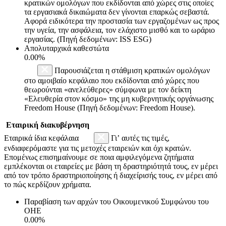
κρατικών ομολόγων που εκδίδονται από χώρες στις οποίες
τα εργασιακά δικαιώματα δεν γίνονται επαρκώς σεβαστά.
Αφορά ειδικότερα την προστασία των εργαζομένων ως προς
την υγεία, την ασφάλεια, τον ελάχιστο μισθό και το ωράριο
εργασίας. (Πηγή δεδομένων: ISS ESG)
Απολυταρχικά καθεστώτα
0.00%
Παρουσιάζεται η στάθμιση κρατικών ομολόγων
στο αμοιβαίο κεφάλαιο που εκδίδονται από χώρες που
θεωρούνται «ανελεύθερες» σύμφωνα με τον δείκτη
«Ελευθερία στον κόσμο» της μη κυβερνητικής οργάνωσης
Freedom House (Πηγή δεδομένων: Freedom House).
Εταιρική διακυβέρνηση
Εταιρικά ίδια κεφάλαια
Γι’ αυτές τις τιμές,
ενδιαφερόμαστε για τις μετοχές εταιρειών και όχι κρατών.
Επομένως επισημαίνουμε σε ποια αμφιλεγόμενα ζητήματα
εμπλέκονται οι εταιρείες με βάση τη δραστηριότητά τους, εν μέρει
από τον τρόπο δραστηριοποίησης ή διαχείρισής τους, εν μέρει από
το πώς κερδίζουν χρήματα.
Παραβίαση των αρχών του Οικουμενικού Συμφώνου του
ΟΗΕ
0.00%