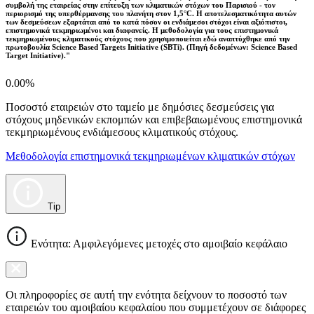
συμβολή της εταιρείας στην επίτευξη των κλιματικών στόχων του Παρισιού - τον
περιορισμό της υπερθέρμανσης του πλανήτη στον 1,5°C. Η αποτελεσματικότητα αυτών
των δεσμεύσεων εξαρτάται από το κατά πόσον οι ενδιάμεσοι στόχοι είναι αξιόπιστοι,
επιστημονικά τεκμηριωμένοι και διαφανείς. Η μεθοδολογία για τους επιστημονικά
τεκμηριωμένους κλιματικούς στόχους που χρησιμοποιείται εδώ αναπτύχθηκε από την
πρωτοβουλία Science Based Targets Initiative (SBTi). (Πηγή δεδομένων: Science Based
Target Initiative)."
0.00%
Ποσοστό εταιρειών στο ταμείο με δημόσιες δεσμεύσεις για
στόχους μηδενικών εκπομπών και επιβεβαιωμένους επιστημονικά
τεκμηριωμένους ενδιάμεσους κλιματικούς στόχους.
Μεθοδολογία επιστημονικά τεκμηριωμένων κλιματικών στόχων
Tip
Ενότητα: Αμφιλεγόμενες μετοχές στο αμοιβαίο κεφάλαιο
Οι πληροφορίες σε αυτή την ενότητα δείχνουν το ποσοστό των
εταιρειών του αμοιβαίου κεφαλαίου που συμμετέχουν σε διάφορες