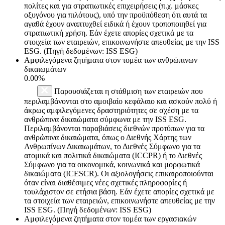
πολίτες και για στρατιωτικές επιχειρήσεις (π.χ. μάσκες
οξυγόνου για πιλότους), υπό την προϋπόθεση ότι αυτά τα
αγαθά έχουν αναπτυχθεί ειδικά ή έχουν τροποποιηθεί για
στρατιωτική χρήση. Εάν έχετε απορίες σχετικά με τα
στοιχεία των εταιρειών, επικοινωνήστε απευθείας με την ISS
ESG. (Πηγή δεδομένων: ISS ESG)
Αμφιλεγόμενα ζητήματα στον τομέα των ανθρώπινων
δικαιωμάτων
0.00%
Παρουσιάζεται η στάθμιση των εταιρειών που
περιλαμβάνονται στο αμοιβαίο κεφάλαιο και ασκούν πολύ ή
άκρως αμφιλεγόμενες δραστηριότητες σε σχέση με τα
ανθρώπινα δικαιώματα σύμφωνα με την ISS ESG.
Περιλαμβάνονται παραβιάσεις διεθνών προτύπων για τα
ανθρώπινα δικαιώματα, όπως ο Διεθνής Χάρτης των
Ανθρωπίνων Δικαιωμάτων, το Διεθνές Σύμφωνο για τα
ατομικά και πολιτικά δικαιώματα (ICCPR) ή το Διεθνές
Σύμφωνο για τα οικονομικά, κοινωνικά και μορφωτικά
δικαιώματα (ICESCR). Οι αξιολογήσεις επικαιροποιούνται
όταν είναι διαθέσιμες νέες σχετικές πληροφορίες ή
τουλάχιστον σε ετήσια βάση. Εάν έχετε απορίες σχετικά με
τα στοιχεία των εταιρειών, επικοινωνήστε απευθείας με την
ISS ESG. (Πηγή δεδομένων: ISS ESG)
Αμφιλεγόμενα ζητήματα στον τομέα των εργασιακών