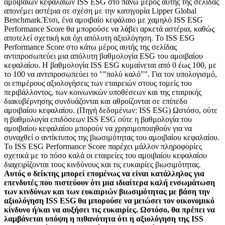
αμοιβαίων κεφαλαίων ISS ESG στο πάνω μέρος αυτής της σελίδας
απονέμει αστέρια σε σχέση με την κατηγορία Lipper Global
Benchmark.Έτσι, ένα αμοιβαίο κεφάλαιο με χαμηλό ISS ESG
Performance Score θα μπορούσε να λάβει αρκετά αστέρια, καθώς
αποτελεί σχετική και όχι απόλυτη αξιολόγηση. Το ISS ESG
Performance Score στο κάτω μέρος αυτής της σελίδας
αντιπροσωπεύει μια απόλυτη βαθμολογία ESG του αμοιβαίου
κεφαλαίου. Η βαθμολογία ISS ESG κυμαίνεται από 0 έως 100, με
το 100 να αντιπροσωπεύει το ""πολύ καλό"". Για τον υπολογισμό,
οι επιμέρους αξιολογήσεις των εταιρειών στους τομείς του
περιβάλλοντος, των κοινωνικών υποθέσεων και της εταιρικής
διακυβέρνησης συνδυάζονται και αθροίζονται σε επίπεδο
αμοιβαίου κεφαλαίου. (Πηγή δεδομένων: ISS ESG) Ωστόσο, ούτε
η βαθμολογία επιδόσεων ISS ESG ούτε η βαθμολογία του
αμοιβαίου κεφαλαίου μπορούν να χρησιμοποιηθούν για να
συναχθεί ο αντίκτυπος της βιωσιμότητας του αμοιβαίου κεφαλαίου.
Το ISS ESG Performance Score παρέχει μάλλον πληροφορίες
σχετικά με το πόσο καλά οι εταιρείες του αμοιβαίου κεφαλαίου
διαχειρίζονται τους κινδύνους και τις ευκαιρίες βιωσιμότητας.
Αυτός ο δείκτης μπορεί επομένως να είναι κατάλληλος για
επενδυτές που πιστεύουν ότι μια ιδιαίτερα καλή ενσωμάτωση
των κινδύνων και των ευκαιριών βιωσιμότητας με βάση την
αξιολόγηση ISS ESG θα μπορούσε να μειώσει τον οικονομικό
κίνδυνο ή/και να αυξήσει τις ευκαιρίες. Ωστόσο, θα πρέπει να
λαμβάνεται υπόψη η πιθανότητα ότι η αξιολόγηση της ISS