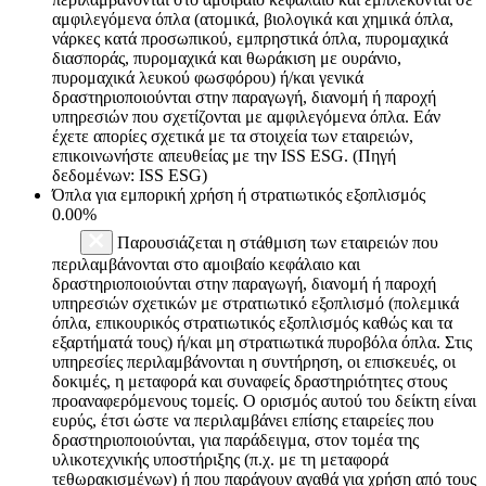
αμφιλεγόμενα όπλα (ατομικά, βιολογικά και χημικά όπλα,
νάρκες κατά προσωπικού, εμπρηστικά όπλα, πυρομαχικά
διασποράς, πυρομαχικά και θωράκιση με ουράνιο,
πυρομαχικά λευκού φωσφόρου) ή/και γενικά
δραστηριοποιούνται στην παραγωγή, διανομή ή παροχή
υπηρεσιών που σχετίζονται με αμφιλεγόμενα όπλα. Εάν
έχετε απορίες σχετικά με τα στοιχεία των εταιρειών,
επικοινωνήστε απευθείας με την ISS ESG. (Πηγή
δεδομένων: ISS ESG)
Όπλα για εμπορική χρήση ή στρατιωτικός εξοπλισμός
0.00%
Παρουσιάζεται η στάθμιση των εταιρειών που
περιλαμβάνονται στο αμοιβαίο κεφάλαιο και
δραστηριοποιούνται στην παραγωγή, διανομή ή παροχή
υπηρεσιών σχετικών με στρατιωτικό εξοπλισμό (πολεμικά
όπλα, επικουρικός στρατιωτικός εξοπλισμός καθώς και τα
εξαρτήματά τους) ή/και μη στρατιωτικά πυροβόλα όπλα. Στις
υπηρεσίες περιλαμβάνονται η συντήρηση, οι επισκευές, οι
δοκιμές, η μεταφορά και συναφείς δραστηριότητες στους
προαναφερόμενους τομείς. Ο ορισμός αυτού του δείκτη είναι
ευρύς, έτσι ώστε να περιλαμβάνει επίσης εταιρείες που
δραστηριοποιούνται, για παράδειγμα, στον τομέα της
υλικοτεχνικής υποστήριξης (π.χ. με τη μεταφορά
τεθωρακισμένων) ή που παράγουν αγαθά για χρήση από τους