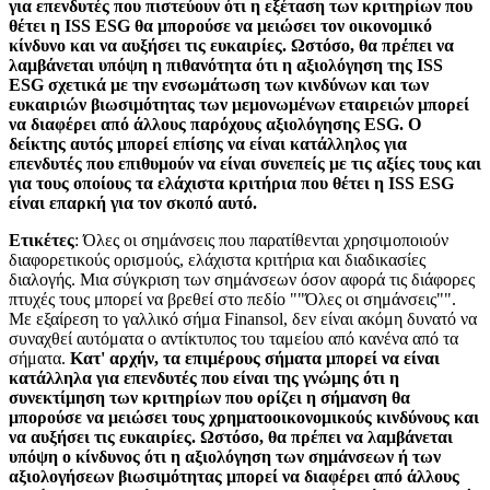
για επενδυτές που πιστεύουν ότι η εξέταση των κριτηρίων που
θέτει η ISS ESG θα μπορούσε να μειώσει τον οικονομικό
κίνδυνο και να αυξήσει τις ευκαιρίες. Ωστόσο, θα πρέπει να
λαμβάνεται υπόψη η πιθανότητα ότι η αξιολόγηση της ISS
ESG σχετικά με την ενσωμάτωση των κινδύνων και των
ευκαιριών βιωσιμότητας των μεμονωμένων εταιρειών μπορεί
να διαφέρει από άλλους παρόχους αξιολόγησης ESG. Ο
δείκτης αυτός μπορεί επίσης να είναι κατάλληλος για
επενδυτές που επιθυμούν να είναι συνεπείς με τις αξίες τους και
για τους οποίους τα ελάχιστα κριτήρια που θέτει η ISS ESG
είναι επαρκή για τον σκοπό αυτό.
Ετικέτες
: Όλες οι σημάνσεις που παρατίθενται χρησιμοποιούν
διαφορετικούς ορισμούς, ελάχιστα κριτήρια και διαδικασίες
διαλογής. Μια σύγκριση των σημάνσεων όσον αφορά τις διάφορες
πτυχές τους μπορεί να βρεθεί στο πεδίο ""Όλες οι σημάνσεις"".
Με εξαίρεση το γαλλικό σήμα Finansol, δεν είναι ακόμη δυνατό να
συναχθεί αυτόματα ο αντίκτυπος του ταμείου από κανένα από τα
σήματα.
Κατ' αρχήν, τα επιμέρους σήματα μπορεί να είναι
κατάλληλα για επενδυτές που είναι της γνώμης ότι η
συνεκτίμηση των κριτηρίων που ορίζει η σήμανση θα
μπορούσε να μειώσει τους χρηματοοικονομικούς κινδύνους και
να αυξήσει τις ευκαιρίες. Ωστόσο, θα πρέπει να λαμβάνεται
υπόψη ο κίνδυνος ότι η αξιολόγηση των σημάνσεων ή των
αξιολογήσεων βιωσιμότητας μπορεί να διαφέρει από άλλους