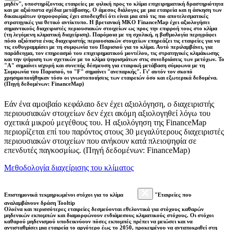
μηδέν", υποστηρίζοντας εταιρείες με φιλική προς το κλίμα επιχειρηματική δραστηριότητα
και με αξιόπιστα σχέδια μετάβασης. Ο άμεσος διάλογος με μια εταιρεία και η άσκηση των
δικαιωμάτων ψηφοφορίας έχει αποδειχθεί ότι είναι μια από τις πιο αποτελεσματικές
στρατηγικές για θετικό αντίκτυπο. Η βρετανική ΜΚΟ FinanceMap έχει αξιολογήσει
σημαντικούς διαχειριστές περιουσιακών στοιχείων ως προς την επιρροή τους στο κλίμα
(τη λεγόμενη κλιματική διαχείριση). Παρόμοια με τη σχολική, η βαθμολογία περιγράφει
πόσο αξιόπιστα ένας διαχειριστής περιουσιακών στοιχείων επηρεάζει τις εταιρείες για να
τις ευθυγραμμίσει με τη συμφωνία του Παρισιού για το κλίμα. Αυτό περιλαμβάνει, για
παράδειγμα, τον επηρεασμό του επιχειρηματικού μοντέλου, τις στρατηγικές κλιμάκωσης
και την ψήφιση των σχετικών με το κλίμα ψηφισμάτων στις συνεδριάσεις των μετόχων. Το
"Α" σημαίνει ισχυρή και συνεπής δέσμευση για εταιρική μετάβαση σύμφωνα με τη
Συμφωνία του Παρισιού, το "F" σημαίνει "ανεπαρκής". Γι’ αυτόν τον σκοπό
χρησιμοποιήθηκαν τόσο οι γνωστοποιήσεις των εταιρειών όσο και εξωτερικά δεδομένα.
(Πηγή δεδομένων: FinanceMap)
Εάν ένα αμοιβαίο κεφάλαιο δεν έχει αξιολόγηση, ο διαχειριστής
περιουσιακών στοιχείων δεν έχει ακόμη αξιολογηθεί λόγω του
σχετικά μικρού μεγέθους του. Η αξιολόγηση της FinanceMap
περιορίζεται επί του παρόντος στους 30 μεγαλύτερους διαχειριστές
περιουσιακών στοιχείων που ανήκουν κατά πλειοψηφία σε
επενδυτές παγκοσμίως. (Πηγή δεδομένων: FinanceMap)
Μεθοδολογία διαχείρισης του κλίματος
Επιστημονικά τεκμηριωμένοι στόχοι για το κλίμα
"Εταιρείες που
αναλαμβάνουν δράση Tooltip
Ολοένα και περισσότερες εταιρείες δεσμεύονται εθελοντικά για στόχους καθαρών
μηδενικών εκπομπών και διαμορφώνουν ενδιάμεσους κλιματικούς στόχους. Οι στόχοι
καθαρού μηδενισμού υποδεικνύουν πόσες εκπομπές πρέπει να μειώσει και να
αντισταθμίσει μια εταιρεία το αργότερο έως το 2050, προκειμένου να ανταποκριθεί στη