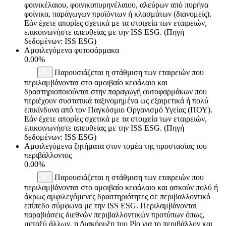
φοινικέλαιου, φοινικοπυρηνέλαιου, αλεύρων από πυρήνα
φοίνικα, παράγωγων προϊόντων ή κλασμάτων (διανομείς).
Εάν έχετε απορίες σχετικά με τα στοιχεία των εταιρειών,
επικοινωνήστε απευθείας με την ISS ESG. (Πηγή
δεδομένων: ISS ESG)
Αμφιλεγόμενα φυτοφάρμακα
0.00%
Παρουσιάζεται η στάθμιση των εταιρειών που
περιλαμβάνονται στο αμοιβαίο κεφάλαιο και
δραστηριοποιούνται στην παραγωγή φυτοφαρμάκων που
περιέχουν συστατικά ταξινομημένα ως εξαιρετικά ή πολύ
επικίνδυνα από τον Παγκόσμιο Οργανισμό Υγείας (ΠΟΥ).
Εάν έχετε απορίες σχετικά με τα στοιχεία των εταιρειών,
επικοινωνήστε απευθείας με την ISS ESG. (Πηγή
δεδομένων: ISS ESG)
Αμφιλεγόμενα ζητήματα στον τομέα της προστασίας του
περιβάλλοντος
0.00%
Παρουσιάζεται η στάθμιση των εταιρειών που
περιλαμβάνονται στο αμοιβαίο κεφάλαιο και ασκούν πολύ ή
άκρως αμφιλεγόμενες δραστηριότητες σε περιβαλλοντικό
επίπεδο σύμφωνα με την ISS ESG. Περιλαμβάνονται
παραβιάσεις διεθνών περιβαλλοντικών προτύπων όπως,
μεταξύ άλλων, η Διακήρυξη του Ρίο για το περιβάλλον και