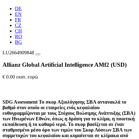
DE
EN
FR
CZ
CH
RO
BG
LU2664909848
Allianz Global Artificial Intelligence AMf2 (USD)
€ 0.00 εκατ. ευρώ
SDG Assessment
Το σκορ Αξιολόγησης ΣΒΑ αντανακλά το
βαθμό στον οποίο οι εταιρείες ενός κεφαλαίου
ευθυγραμμίζονται με τους Στόχους Βιώσιμης Ανάπτυξης (ΣΒΑ)
των Ηνωμένων Εθνών, όπως η δράση για το κλίμα, η ποιοτική
εκπαίδευση ή το καθαρό νερό. Το σκορ βασίζεται σε έναν
σταθμισμένο μέσο όρο των τιμών του Σκορ Λύσεων ΣΒΑ των
συμμετοχών του κεφαλαίου και κυμαίνεται σε κλίμακα από