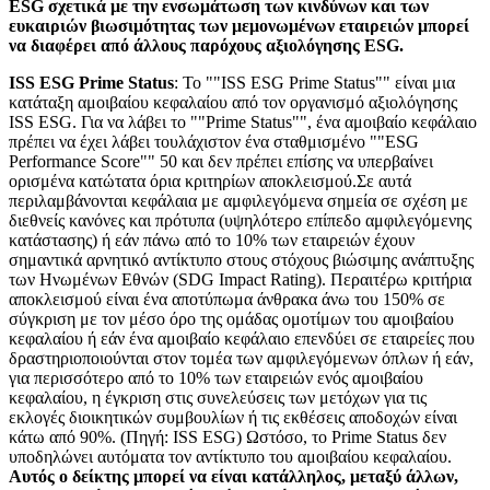
ESG σχετικά με την ενσωμάτωση των κινδύνων και των
ευκαιριών βιωσιμότητας των μεμονωμένων εταιρειών μπορεί
να διαφέρει από άλλους παρόχους αξιολόγησης ESG.
ISS ESG Prime Status
: Το ""ISS ESG Prime Status"" είναι μια
κατάταξη αμοιβαίου κεφαλαίου από τον οργανισμό αξιολόγησης
ISS ESG. Για να λάβει το ""Prime Status"", ένα αμοιβαίο κεφάλαιο
πρέπει να έχει λάβει τουλάχιστον ένα σταθμισμένο ""ESG
Performance Score"" 50 και δεν πρέπει επίσης να υπερβαίνει
ορισμένα κατώτατα όρια κριτηρίων αποκλεισμού.Σε αυτά
περιλαμβάνονται κεφάλαια με αμφιλεγόμενα σημεία σε σχέση με
διεθνείς κανόνες και πρότυπα (υψηλότερο επίπεδο αμφιλεγόμενης
κατάστασης) ή εάν πάνω από το 10% των εταιρειών έχουν
σημαντικά αρνητικό αντίκτυπο στους στόχους βιώσιμης ανάπτυξης
των Ηνωμένων Εθνών (SDG Impact Rating). Περαιτέρω κριτήρια
αποκλεισμού είναι ένα αποτύπωμα άνθρακα άνω του 150% σε
σύγκριση με τον μέσο όρο της ομάδας ομοτίμων του αμοιβαίου
κεφαλαίου ή εάν ένα αμοιβαίο κεφάλαιο επενδύει σε εταιρείες που
δραστηριοποιούνται στον τομέα των αμφιλεγόμενων όπλων ή εάν,
για περισσότερο από το 10% των εταιρειών ενός αμοιβαίου
κεφαλαίου, η έγκριση στις συνελεύσεις των μετόχων για τις
εκλογές διοικητικών συμβουλίων ή τις εκθέσεις αποδοχών είναι
κάτω από 90%. (Πηγή: ISS ESG) Ωστόσο, το Prime Status δεν
υποδηλώνει αυτόματα τον αντίκτυπο του αμοιβαίου κεφαλαίου.
Αυτός ο δείκτης μπορεί να είναι κατάλληλος, μεταξύ άλλων,