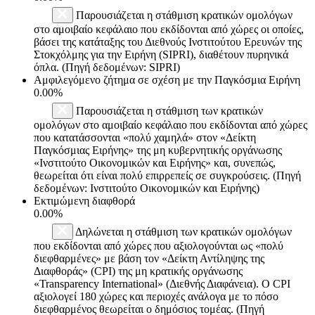
Παρουσιάζεται η στάθμιση κρατικών ομολόγων
στο αμοιβαίο κεφάλαιο που εκδίδονται από χώρες οι οποίες,
βάσει της κατάταξης του Διεθνούς Ινστιτούτου Ερευνών της
Στοκχόλμης για την Ειρήνη (SIPRI), διαθέτουν πυρηνικά
όπλα. (Πηγή δεδομένων: SIPRI)
Αμφιλεγόμενο ζήτημα σε σχέση με την Παγκόσμια Ειρήνη
0.00%
Παρουσιάζεται η στάθμιση των κρατικών
ομολόγων στο αμοιβαίο κεφάλαιο που εκδίδονται από χώρες
που κατατάσσονται «πολύ χαμηλά» στον «Δείκτη
Παγκόσμιας Ειρήνης» της μη κυβερνητικής οργάνωσης
«Ινστιτούτο Οικονομικών και Ειρήνης» και, συνεπώς,
θεωρείται ότι είναι πολύ επιρρεπείς σε συγκρούσεις. (Πηγή
δεδομένων: Ινστιτούτο Οικονομικών και Ειρήνης)
Εκτιμώμενη διαφθορά
0.00%
Δηλώνεται η στάθμιση των κρατικών ομολόγων
που εκδίδονται από χώρες που αξιολογούνται ως «πολύ
διεφθαρμένες» με βάση τον «Δείκτη Αντίληψης της
Διαφθοράς» (CPI) της μη κρατικής οργάνωσης
«Transparency International» (Διεθνής Διαφάνεια). Ο CPI
αξιολογεί 180 χώρες και περιοχές ανάλογα με το πόσο
διεφθαρμένος θεωρείται ο δημόσιος τομέας. (Πηγή