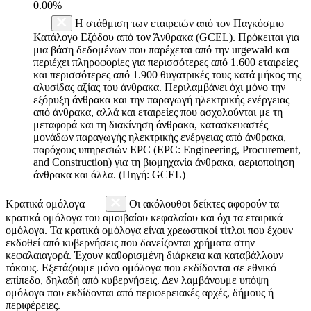
0.00%
Η στάθμιση των εταιρειών από τον Παγκόσμιο
Κατάλογο Εξόδου από τον Άνθρακα (GCEL). Πρόκειται για
μια βάση δεδομένων που παρέχεται από την urgewald και
περιέχει πληροφορίες για περισσότερες από 1.600 εταιρείες
και περισσότερες από 1.900 θυγατρικές τους κατά μήκος της
αλυσίδας αξίας του άνθρακα. Περιλαμβάνει όχι μόνο την
εξόρυξη άνθρακα και την παραγωγή ηλεκτρικής ενέργειας
από άνθρακα, αλλά και εταιρείες που ασχολούνται με τη
μεταφορά και τη διακίνηση άνθρακα, κατασκευαστές
μονάδων παραγωγής ηλεκτρικής ενέργειας από άνθρακα,
παρόχους υπηρεσιών EPC (EPC: Engineering, Procurement,
and Construction) για τη βιομηχανία άνθρακα, αεριοποίηση
άνθρακα και άλλα. (Πηγή: GCEL)
Κρατικά ομόλογα
Οι ακόλουθοι δείκτες αφορούν τα
κρατικά ομόλογα του αμοιβαίου κεφαλαίου και όχι τα εταιρικά
ομόλογα. Τα κρατικά ομόλογα είναι χρεωστικοί τίτλοι που έχουν
εκδοθεί από κυβερνήσεις που δανείζονται χρήματα στην
κεφαλαιαγορά. Έχουν καθορισμένη διάρκεια και καταβάλλουν
τόκους. Εξετάζουμε μόνο ομόλογα που εκδίδονται σε εθνικό
επίπεδο, δηλαδή από κυβερνήσεις. Δεν λαμβάνουμε υπόψη
ομόλογα που εκδίδονται από περιφερειακές αρχές, δήμους ή
περιφέρειες.