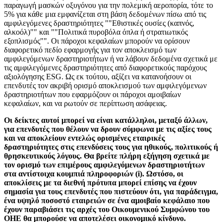
παραγωγή μασκών οξυγόνου για την πολεμική αεροπορία, τότε το
5% για κάθε μια εμφανίζεται στη βάση δεδομένων πίσω από τις
αμφιλεγόμενες δραστηριότητες ""Εθιστικές ουσίες (καπνός,
αλκοόλ)"" και ""Πολιτικά πυροβόλα όπλα ή στρατιωτικός
εξοπλισμός"". Οι πάροχοι κεφαλαίων μπορούν να ορίσουν
διαφορετικό πεδίο εφαρμογής για τον αποκλεισμό των
αμφιλεγόμενων δραστηριοτήτων ή να λάβουν δεδομένα σχετικά με
τις αμφιλεγόμενες δραστηριότητες από διαφορετικούς παρόχους
αξιολόγησης ESG. Ως εκ τούτου, αξίζει να κατανοήσουν οι
επενδυτές τον ακριβή ορισμό αποκλεισμού των αμφιλεγόμενων
δραστηριοτήτων που εφαρμόζουν οι πάροχοι αμοιβαίων
κεφαλαίων, και να ρωτούν σε περίπτωση ασάφειας.
Οι δείκτες αυτοί μπορεί να είναι κατάλληλοι, μεταξύ άλλων,
για επενδυτές που θέλουν να δρουν σύμφωνα με τις αξίες τους
και να αποκλείουν εντελώς ορισμένες εταιρικές
δραστηριότητες στις επενδύσεις τους για ηθικούς, πολιτικούς ή
θρησκευτικούς λόγους. Θα βρείτε πλήρη εξήγηση σχετικά με
τον ορισμό των επιμέρους αμφιλεγόμενων δραστηριοτήτων
στα αντίστοιχα κουμπιά πληροφοριών (i). Ωστόσο, οι
αποκλίσεις με τα διεθνή πρότυπα μπορεί επίσης να έχουν
σημασία για τους επενδυτές που πιστεύουν ότι, για παράδειγμα,
ένα υψηλό ποσοστό εταιρειών σε ένα αμοιβαίο κεφάλαιο που
έχουν παραβιάσει τις αρχές του Οικουμενικού Συμφώνου του
ΟΗΕ θα μπορούσε να αποτελέσει οικονομικό κίνδυνο.