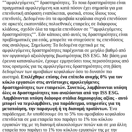
""αμφιλεγόμενες"" δραστηριότητες. Το ποια δραστηριότητα είναι
πραγματικά αμφιλεγόμενη και κατά πόσον έχει σημασία για μια
επενδυτική απόφαση εναπόκειται, φυσικά, στους ίδιους τους
επενδυτές. Δεδομένου ότι τα αμοιβαία κεφάλαια συχνά επενδύουν
σε αρκετές εκατοντάδες πολυεθνικές εταιρείες σε διάφορους
κλάδους, σχεδόν όλα τα ταμεία επενδύουν σε ""αμφιλεγόμενες
δραστηριότητες"". Εάν κάποιες από αυτές τις δραστηριότητες είναι
προβληματικές για εσάς, μπορείτε να στοχεύσετε τις επενδύσεις
σας αναλόγως. Σημείωση: Τα δεδομένα σχετικά με τις
αμφιλεγόμενες δραστηριότητες παρέχονται σε μεγάλο βαθμό από
τον οργανισμό αξιολόγησης βιωσιμότητας ISS ESG. Με βάση μια
έρευνα καταναλωτών, έχουμε ερμηνεύσει τους περισσότερους από
τους ορισμούς για τις αμφιλεγόμενες δραστηριότητες στη βάση
δεδομένων των αμοιβαίων κεφαλαίων όσο το δυνατόν πιο
αυστηρά.
Επιλέχθηκε επίσης ένα επίπεδο ανοχής 0% για τον
κύκλο εργασιών στις αντίστοιχες αμφιλεγόμενες
δραστηριότητες των εταιρειών. Συνεπώς, λαμβάνονται υπόψη
όλες οι δραστηριότητες που αναλύονται από την ISS ESG.
Λαμβάνονται υπόψη διάφορα στάδια δημιουργίας αξίας - αυτό
μπορεί να περιλαμβάνει, για παράδειγμα, υπηρεσίες για τη
μεταποίηση, την παραγωγή ή τη διανομή προϊόντων.
Ένα
παράδειγμα: Αν υποθέσουμε ότι το 5% του αμοιβαίου κεφαλαίου
επενδύεται σε μια εταιρεία που παράγει το 1% του κύκλου
εργασιών της με τη διανομή αλκοολούχων ποτών και σε μια άλλη
εταιρεία που παράγει το 1% του κύκλου εργασιών της με την