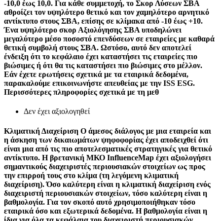
-10,0 έως 10,0. Για κάθε συμμετοχή, το Σκορ Λύσεων ΣΒΑ
αθροίζει τον υψηλότερο θετικό και τον χαμηλότερο αρνητικό
αντίκτυπο στους ΣΒΑ, επίσης σε κλίμακα από -10 έως +10.
Ένα υψηλότερο σκορ Αξιολόγησης ΣΒΑ υποδηλώνει
μεγαλύτερο μέσο ποσοστό επενδύσεων σε εταιρείες με καθαρά
θετική συμβολή στους ΣΒΑ. Ωστόσο, αυτό δεν αποτελεί
ένδειξη ότι το κεφάλαιο έχει καταστήσει τις εταιρείες πιο
βιώσιμες ή ότι θα τις καταστήσει πιο βιώσιμες στο μέλλον.
Εάν έχετε ερωτήσεις σχετικά με τα εταιρικά δεδομένα,
παρακαλούμε επικοινωνήστε απευθείας με την ISS ESG.
Περισσότερες πληροφορίες σχετικά με τη μεθ
Δεν έχει αξιολογηθεί
Κλιματική Διαχείριση
Ο άμεσος διάλογος με μια εταιρεία και
η άσκηση των δικαιωμάτων ψηφοφορίας έχει αποδειχθεί ότι
είναι μια από τις πιο αποτελεσματικές στρατηγικές για θετικό
αντίκτυπο. Η βρετανική ΜΚΟ InfluenceMap έχει αξιολογήσει
σημαντικούς διαχειριστές περιουσιακών στοιχείων ως προς
την επιρροή τους στο κλίμα (τη λεγόμενη κλιματική
διαχείριση). Όσο καλύτερη είναι η κλιματική διαχείριση ενός
διαχειριστή περιουσιακών στοιχείων, τόσο καλύτερη είναι η
βαθμολογία. Για τον σκοπό αυτό χρησιμοποιήθηκαν τόσο
εταιρικά όσο και εξωτερικά δεδομένα. Η βαθμολογία είναι η
ίδια για όλα τα κεφάλαια του διαχειριστή περιουσιακών