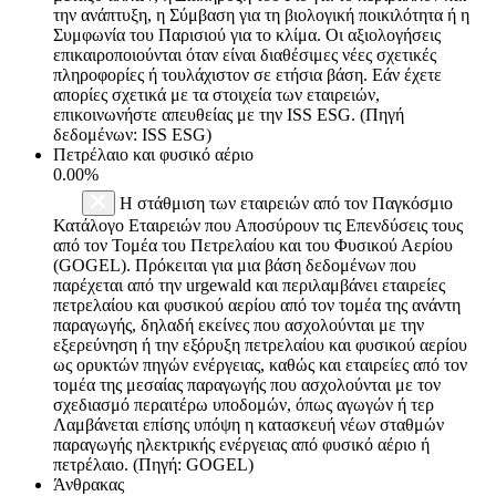
την ανάπτυξη, η Σύμβαση για τη βιολογική ποικιλότητα ή η
Συμφωνία του Παρισιού για το κλίμα. Οι αξιολογήσεις
επικαιροποιούνται όταν είναι διαθέσιμες νέες σχετικές
πληροφορίες ή τουλάχιστον σε ετήσια βάση. Εάν έχετε
απορίες σχετικά με τα στοιχεία των εταιρειών,
επικοινωνήστε απευθείας με την ISS ESG. (Πηγή
δεδομένων: ISS ESG)
Πετρέλαιο και φυσικό αέριο
0.00%
Η στάθμιση των εταιρειών από τον Παγκόσμιο
Κατάλογο Εταιρειών που Αποσύρουν τις Επενδύσεις τους
από τον Τομέα του Πετρελαίου και του Φυσικού Αερίου
(GOGEL). Πρόκειται για μια βάση δεδομένων που
παρέχεται από την urgewald και περιλαμβάνει εταιρείες
πετρελαίου και φυσικού αερίου από τον τομέα της ανάντη
παραγωγής, δηλαδή εκείνες που ασχολούνται με την
εξερεύνηση ή την εξόρυξη πετρελαίου και φυσικού αερίου
ως ορυκτών πηγών ενέργειας, καθώς και εταιρείες από τον
τομέα της μεσαίας παραγωγής που ασχολούνται με τον
σχεδιασμό περαιτέρω υποδομών, όπως αγωγών ή τερ
Λαμβάνεται επίσης υπόψη η κατασκευή νέων σταθμών
παραγωγής ηλεκτρικής ενέργειας από φυσικό αέριο ή
πετρέλαιο. (Πηγή: GOGEL)
Άνθρακας