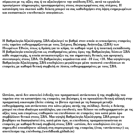
σύμφωνα με τις αξίες σας ή να αξιολογήσετε την απόδοση ESG, αυτά τα εργαλεία
προσφέρουν πληροφορίες προσαρμοσμένες στους συγκεκριμένους σας στόχους. Η
κατανόηση του σκοπού κάθε δείκτη μπορεί να σας καθοδηγήσει στη λήψη ενημερωμένων
και ουσιαστικών επενδυτικών αποφάσεων.
Η Βαθμολογία Αξιολόγησης ΣΒΑ αξιολογεί το βαθμό στον οποίο οι υποκείμενες εταιρείες
ενός ταμείου ευθυγραμμίζονται με τους Στόχους Βιώσιμης Ανάπτυξης (ΣΒΑ) των
Ηνωμένων Εθνών, όπως η δράση για το κλίμα, το καθαρό νερό ή η ποιοτική εκπαίδευση.
Η βαθμολογία υπολογίζεται ως σταθμισμένος μέσος όρος της Βαθμολογίας Λύσεων ΣΒΑ
κάθε συμμετοχής, η οποία αντικατοπτρίζει τις πιο σημαντικές θετικές και αρνητικές
συνεισφορές στους ΣΒΑ. Οι βαθμολογίες κυμαίνονται από -10 έως +10. Μια υψηλότερη
Βαθμολογία Αξιολόγησης ΣΒΑ υποδηλώνει μεγαλύτερο μέσο ποσοστό επενδύσεων σε
εταιρείες με καθαρά θετική συμβολή σε λύσεις ευθυγραμμισμένες με τους ΣΒΑ.
Ωστόσο, αυτό δεν αποτελεί ένδειξη του πραγματικού αντίκτυπου ή της συμβολής του
ταμείου στο να καταστήσει τις εταιρείες πιο βιώσιμες ή να προκαλέσει θετική αλλαγή στην
πραγματική οικονομία (δείτε επίσης το βίντεο σχετικά με τη διαφορά μεταξύ
ευθυγράμμισης και αντίκτυπου στο κάτω μέρος αυτής της σελίδας). Αυτός ο δείκτης
μπορεί να είναι ιδιαίτερα κατάλληλος για επενδυτές που θέλουν να ευθυγραμμιστούν με τις
αξίες τους και επομένως επιθυμούν να επενδύσουν σε εταιρείες που κατά μέσο όρο
συμβάλλουν θετικά στους ΣΒΑ. Μια υψηλή Βαθμολογία Αξιολόγησης ΣΒΑ μπορεί να
βοηθήσει να διασφαλιστεί ότι, κατά μέσο όρο, οι επενδύσεις πραγματοποιούνται σε
εταιρείες με καθαρά θετική συμβολή στους ΣΒΑ· ωστόσο, δεν υποδηλώνει ότι έχει
σημειωθεί οποιαδήποτε αλλαγή στη συμπεριφορά της εταιρείας (ένας «αντίκτυπος») ως
αποτέλεσμα της επένδυσης.(worldbank.github.io)