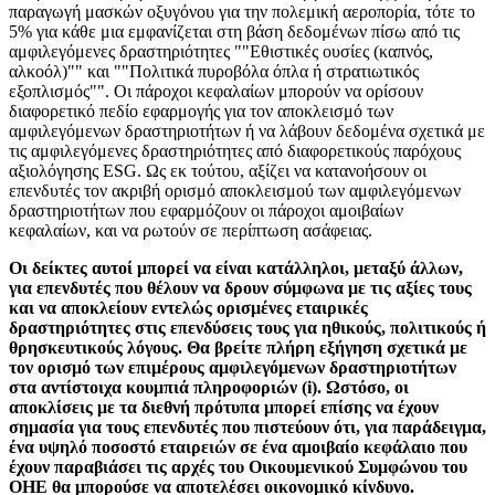
παραγωγή μασκών οξυγόνου για την πολεμική αεροπορία, τότε το
5% για κάθε μια εμφανίζεται στη βάση δεδομένων πίσω από τις
αμφιλεγόμενες δραστηριότητες ""Εθιστικές ουσίες (καπνός,
αλκοόλ)"" και ""Πολιτικά πυροβόλα όπλα ή στρατιωτικός
εξοπλισμός"". Οι πάροχοι κεφαλαίων μπορούν να ορίσουν
διαφορετικό πεδίο εφαρμογής για τον αποκλεισμό των
αμφιλεγόμενων δραστηριοτήτων ή να λάβουν δεδομένα σχετικά με
τις αμφιλεγόμενες δραστηριότητες από διαφορετικούς παρόχους
αξιολόγησης ESG. Ως εκ τούτου, αξίζει να κατανοήσουν οι
επενδυτές τον ακριβή ορισμό αποκλεισμού των αμφιλεγόμενων
δραστηριοτήτων που εφαρμόζουν οι πάροχοι αμοιβαίων
κεφαλαίων, και να ρωτούν σε περίπτωση ασάφειας.
Οι δείκτες αυτοί μπορεί να είναι κατάλληλοι, μεταξύ άλλων,
για επενδυτές που θέλουν να δρουν σύμφωνα με τις αξίες τους
και να αποκλείουν εντελώς ορισμένες εταιρικές
δραστηριότητες στις επενδύσεις τους για ηθικούς, πολιτικούς ή
θρησκευτικούς λόγους. Θα βρείτε πλήρη εξήγηση σχετικά με
τον ορισμό των επιμέρους αμφιλεγόμενων δραστηριοτήτων
στα αντίστοιχα κουμπιά πληροφοριών (i). Ωστόσο, οι
αποκλίσεις με τα διεθνή πρότυπα μπορεί επίσης να έχουν
σημασία για τους επενδυτές που πιστεύουν ότι, για παράδειγμα,
ένα υψηλό ποσοστό εταιρειών σε ένα αμοιβαίο κεφάλαιο που
έχουν παραβιάσει τις αρχές του Οικουμενικού Συμφώνου του
ΟΗΕ θα μπορούσε να αποτελέσει οικονομικό κίνδυνο.