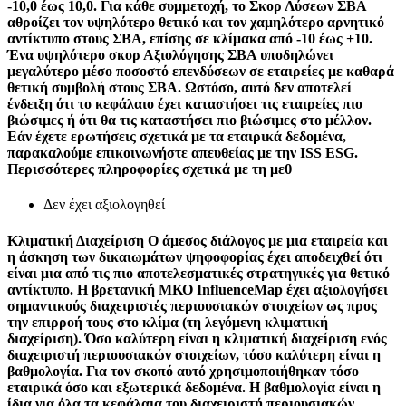
-10,0 έως 10,0. Για κάθε συμμετοχή, το Σκορ Λύσεων ΣΒΑ
αθροίζει τον υψηλότερο θετικό και τον χαμηλότερο αρνητικό
αντίκτυπο στους ΣΒΑ, επίσης σε κλίμακα από -10 έως +10.
Ένα υψηλότερο σκορ Αξιολόγησης ΣΒΑ υποδηλώνει
μεγαλύτερο μέσο ποσοστό επενδύσεων σε εταιρείες με καθαρά
θετική συμβολή στους ΣΒΑ. Ωστόσο, αυτό δεν αποτελεί
ένδειξη ότι το κεφάλαιο έχει καταστήσει τις εταιρείες πιο
βιώσιμες ή ότι θα τις καταστήσει πιο βιώσιμες στο μέλλον.
Εάν έχετε ερωτήσεις σχετικά με τα εταιρικά δεδομένα,
παρακαλούμε επικοινωνήστε απευθείας με την ISS ESG.
Περισσότερες πληροφορίες σχετικά με τη μεθ
Δεν έχει αξιολογηθεί
Κλιματική Διαχείριση
Ο άμεσος διάλογος με μια εταιρεία και
η άσκηση των δικαιωμάτων ψηφοφορίας έχει αποδειχθεί ότι
είναι μια από τις πιο αποτελεσματικές στρατηγικές για θετικό
αντίκτυπο. Η βρετανική ΜΚΟ InfluenceMap έχει αξιολογήσει
σημαντικούς διαχειριστές περιουσιακών στοιχείων ως προς
την επιρροή τους στο κλίμα (τη λεγόμενη κλιματική
διαχείριση). Όσο καλύτερη είναι η κλιματική διαχείριση ενός
διαχειριστή περιουσιακών στοιχείων, τόσο καλύτερη είναι η
βαθμολογία. Για τον σκοπό αυτό χρησιμοποιήθηκαν τόσο
εταιρικά όσο και εξωτερικά δεδομένα. Η βαθμολογία είναι η
ίδια για όλα τα κεφάλαια του διαχειριστή περιουσιακών