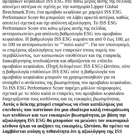
αμοιβαίων κεφαλαίων ISS ESG στο πάνω μέρος αυτής της σελίδας
απονέμει αστέρια σε σχέση με την κατηγορία Lipper Global
Benchmark.Έτσι, ένα αμοιβαίο κεφάλαιο με χαμηλό ISS ESG
Performance Score θα μπορούσε να λάβει αρκετά αστέρια, καθώς
αποτελεί σχετική και όχι απόλυτη αξιολόγηση. Το ISS ESG
Performance Score στο κάτω μέρος αυτής της σελίδας
αντιπροσωπεύει μια απόλυτη βαθμολογία ESG του αμοιβαίου
κεφαλαίου. Η βαθμολογία ISS ESG κυμαίνεται από 0 έως 100, με
το 100 να αντιπροσωπεύει το ""πολύ καλό"". Για τον υπολογισμό,
οι επιμέρους αξιολογήσεις των εταιρειών στους τομείς του
περιβάλλοντος, των κοινωνικών υποθέσεων και της εταιρικής
διακυβέρνησης συνδυάζονται και αθροίζονται σε επίπεδο
αμοιβαίου κεφαλαίου. (Πηγή δεδομένων: ISS ESG) Ωστόσο, ούτε
η βαθμολογία επιδόσεων ISS ESG ούτε η βαθμολογία του
αμοιβαίου κεφαλαίου μπορούν να χρησιμοποιηθούν για να
συναχθεί ο αντίκτυπος της βιωσιμότητας του αμοιβαίου κεφαλαίου.
Το ISS ESG Performance Score παρέχει μάλλον πληροφορίες
σχετικά με το πόσο καλά οι εταιρείες του αμοιβαίου κεφαλαίου
διαχειρίζονται τους κινδύνους και τις ευκαιρίες βιωσιμότητας.
Αυτός ο δείκτης μπορεί επομένως να είναι κατάλληλος για
επενδυτές που πιστεύουν ότι μια ιδιαίτερα καλή ενσωμάτωση
των κινδύνων και των ευκαιριών βιωσιμότητας με βάση την
αξιολόγηση ISS ESG θα μπορούσε να μειώσει τον οικονομικό
κίνδυνο ή/και να αυξήσει τις ευκαιρίες. Ωστόσο, θα πρέπει να
λαμβάνεται υπόψη η πιθανότητα ότι η αξιολόγηση της ISS