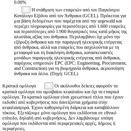
0.00%
Η στάθμιση των εταιρειών από τον Παγκόσμιο
Κατάλογο Εξόδου από τον Άνθρακα (GCEL). Πρόκειται για
μια βάση δεδομένων που παρέχεται από την urgewald και
περιέχει πληροφορίες για περισσότερες από 1.600 εταιρείες
και περισσότερες από 1.900 θυγατρικές τους κατά μήκος της
αλυσίδας αξίας του άνθρακα. Περιλαμβάνει όχι μόνο την
εξόρυξη άνθρακα και την παραγωγή ηλεκτρικής ενέργειας
από άνθρακα, αλλά και εταιρείες που ασχολούνται με τη
μεταφορά και τη διακίνηση άνθρακα, κατασκευαστές
μονάδων παραγωγής ηλεκτρικής ενέργειας από άνθρακα,
παρόχους υπηρεσιών EPC (EPC: Engineering, Procurement,
and Construction) για τη βιομηχανία άνθρακα, αεριοποίηση
άνθρακα και άλλα. (Πηγή: GCEL)
Κρατικά ομόλογα
Οι ακόλουθοι δείκτες αφορούν τα
κρατικά ομόλογα του αμοιβαίου κεφαλαίου και όχι τα εταιρικά
ομόλογα. Τα κρατικά ομόλογα είναι χρεωστικοί τίτλοι που έχουν
εκδοθεί από κυβερνήσεις που δανείζονται χρήματα στην
κεφαλαιαγορά. Έχουν καθορισμένη διάρκεια και καταβάλλουν
τόκους. Εξετάζουμε μόνο ομόλογα που εκδίδονται σε εθνικό
επίπεδο, δηλαδή από κυβερνήσεις. Δεν λαμβάνουμε υπόψη
ομόλογα που εκδίδονται από περιφερειακές αρχές, δήμους ή
περιφέρειες.