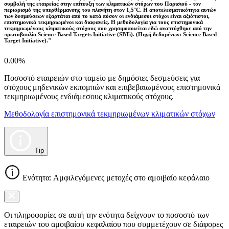
συμβολή της εταιρείας στην επίτευξη των κλιματικών στόχων του Παρισιού - τον
περιορισμό της υπερθέρμανσης του πλανήτη στον 1,5°C. Η αποτελεσματικότητα αυτών
των δεσμεύσεων εξαρτάται από το κατά πόσον οι ενδιάμεσοι στόχοι είναι αξιόπιστοι,
επιστημονικά τεκμηριωμένοι και διαφανείς. Η μεθοδολογία για τους επιστημονικά
τεκμηριωμένους κλιματικούς στόχους που χρησιμοποιείται εδώ αναπτύχθηκε από την
πρωτοβουλία Science Based Targets Initiative (SBTi). (Πηγή δεδομένων: Science Based
Target Initiative)."
0.00%
Ποσοστό εταιρειών στο ταμείο με δημόσιες δεσμεύσεις για
στόχους μηδενικών εκπομπών και επιβεβαιωμένους επιστημονικά
τεκμηριωμένους ενδιάμεσους κλιματικούς στόχους.
Μεθοδολογία επιστημονικά τεκμηριωμένων κλιματικών στόχων
Tip
Ενότητα: Αμφιλεγόμενες μετοχές στο αμοιβαίο κεφάλαιο
Οι πληροφορίες σε αυτή την ενότητα δείχνουν το ποσοστό των
εταιρειών του αμοιβαίου κεφαλαίου που συμμετέχουν σε διάφορες