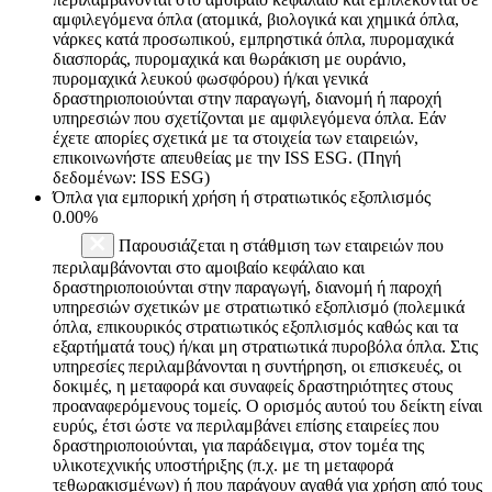
αμφιλεγόμενα όπλα (ατομικά, βιολογικά και χημικά όπλα,
νάρκες κατά προσωπικού, εμπρηστικά όπλα, πυρομαχικά
διασποράς, πυρομαχικά και θωράκιση με ουράνιο,
πυρομαχικά λευκού φωσφόρου) ή/και γενικά
δραστηριοποιούνται στην παραγωγή, διανομή ή παροχή
υπηρεσιών που σχετίζονται με αμφιλεγόμενα όπλα. Εάν
έχετε απορίες σχετικά με τα στοιχεία των εταιρειών,
επικοινωνήστε απευθείας με την ISS ESG. (Πηγή
δεδομένων: ISS ESG)
Όπλα για εμπορική χρήση ή στρατιωτικός εξοπλισμός
0.00%
Παρουσιάζεται η στάθμιση των εταιρειών που
περιλαμβάνονται στο αμοιβαίο κεφάλαιο και
δραστηριοποιούνται στην παραγωγή, διανομή ή παροχή
υπηρεσιών σχετικών με στρατιωτικό εξοπλισμό (πολεμικά
όπλα, επικουρικός στρατιωτικός εξοπλισμός καθώς και τα
εξαρτήματά τους) ή/και μη στρατιωτικά πυροβόλα όπλα. Στις
υπηρεσίες περιλαμβάνονται η συντήρηση, οι επισκευές, οι
δοκιμές, η μεταφορά και συναφείς δραστηριότητες στους
προαναφερόμενους τομείς. Ο ορισμός αυτού του δείκτη είναι
ευρύς, έτσι ώστε να περιλαμβάνει επίσης εταιρείες που
δραστηριοποιούνται, για παράδειγμα, στον τομέα της
υλικοτεχνικής υποστήριξης (π.χ. με τη μεταφορά
τεθωρακισμένων) ή που παράγουν αγαθά για χρήση από τους