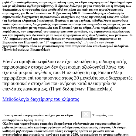
μηδέν", υποστηρίζοντας εταιρείες με φιλική προς το κλίμα επιχειρηματική δραστηριότητα
και με αξιόπιστα σχέδια μετάβασης. Ο άμεσος διάλογος με μια εταιρεία και η άσκηση των
δικαιωμάτων ψηφοφορίας έχει αποδειχθεί ότι είναι μια από τις πιο αποτελεσματικές
στρατηγικές για θετικό αντίκτυπο. Η βρετανική ΜΚΟ FinanceMap έχει αξιολογήσει
σημαντικούς διαχειριστές περιουσιακών στοιχείων ως προς την επιρροή τους στο κλίμα
(τη λεγόμενη κλιματική διαχείριση). Παρόμοια με τη σχολική, η βαθμολογία περιγράφει
πόσο αξιόπιστα ένας διαχειριστής περιουσιακών στοιχείων επηρεάζει τις εταιρείες για να
τις ευθυγραμμίσει με τη συμφωνία του Παρισιού για το κλίμα. Αυτό περιλαμβάνει, για
παράδειγμα, τον επηρεασμό του επιχειρηματικού μοντέλου, τις στρατηγικές κλιμάκωσης
και την ψήφιση των σχετικών με το κλίμα ψηφισμάτων στις συνεδριάσεις των μετόχων. Το
"Α" σημαίνει ισχυρή και συνεπής δέσμευση για εταιρική μετάβαση σύμφωνα με τη
Συμφωνία του Παρισιού, το "F" σημαίνει "ανεπαρκής". Γι’ αυτόν τον σκοπό
χρησιμοποιήθηκαν τόσο οι γνωστοποιήσεις των εταιρειών όσο και εξωτερικά δεδομένα.
(Πηγή δεδομένων: FinanceMap)
Εάν ένα αμοιβαίο κεφάλαιο δεν έχει αξιολόγηση, ο διαχειριστής
περιουσιακών στοιχείων δεν έχει ακόμη αξιολογηθεί λόγω του
σχετικά μικρού μεγέθους του. Η αξιολόγηση της FinanceMap
περιορίζεται επί του παρόντος στους 30 μεγαλύτερους διαχειριστές
περιουσιακών στοιχείων που ανήκουν κατά πλειοψηφία σε
επενδυτές παγκοσμίως. (Πηγή δεδομένων: FinanceMap)
Μεθοδολογία διαχείρισης του κλίματος
Επιστημονικά τεκμηριωμένοι στόχοι για το κλίμα
"Εταιρείες που
αναλαμβάνουν δράση Tooltip
Ολοένα και περισσότερες εταιρείες δεσμεύονται εθελοντικά για στόχους καθαρών
μηδενικών εκπομπών και διαμορφώνουν ενδιάμεσους κλιματικούς στόχους. Οι στόχοι
καθαρού μηδενισμού υποδεικνύουν πόσες εκπομπές πρέπει να μειώσει και να
αντισταθμίσει μια εταιρεία το αργότερο έως το 2050, προκειμένου να ανταποκριθεί στη