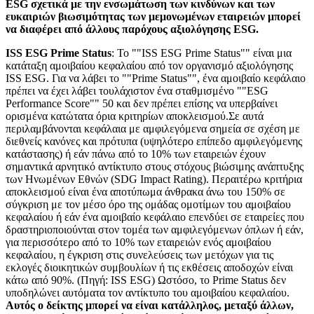
ESG σχετικά με την ενσωμάτωση των κινδύνων και των
ευκαιριών βιωσιμότητας των μεμονωμένων εταιρειών μπορεί
να διαφέρει από άλλους παρόχους αξιολόγησης ESG.
ISS ESG Prime Status
: Το ""ISS ESG Prime Status"" είναι μια
κατάταξη αμοιβαίου κεφαλαίου από τον οργανισμό αξιολόγησης
ISS ESG. Για να λάβει το ""Prime Status"", ένα αμοιβαίο κεφάλαιο
πρέπει να έχει λάβει τουλάχιστον ένα σταθμισμένο ""ESG
Performance Score"" 50 και δεν πρέπει επίσης να υπερβαίνει
ορισμένα κατώτατα όρια κριτηρίων αποκλεισμού.Σε αυτά
περιλαμβάνονται κεφάλαια με αμφιλεγόμενα σημεία σε σχέση με
διεθνείς κανόνες και πρότυπα (υψηλότερο επίπεδο αμφιλεγόμενης
κατάστασης) ή εάν πάνω από το 10% των εταιρειών έχουν
σημαντικά αρνητικό αντίκτυπο στους στόχους βιώσιμης ανάπτυξης
των Ηνωμένων Εθνών (SDG Impact Rating). Περαιτέρω κριτήρια
αποκλεισμού είναι ένα αποτύπωμα άνθρακα άνω του 150% σε
σύγκριση με τον μέσο όρο της ομάδας ομοτίμων του αμοιβαίου
κεφαλαίου ή εάν ένα αμοιβαίο κεφάλαιο επενδύει σε εταιρείες που
δραστηριοποιούνται στον τομέα των αμφιλεγόμενων όπλων ή εάν,
για περισσότερο από το 10% των εταιρειών ενός αμοιβαίου
κεφαλαίου, η έγκριση στις συνελεύσεις των μετόχων για τις
εκλογές διοικητικών συμβουλίων ή τις εκθέσεις αποδοχών είναι
κάτω από 90%. (Πηγή: ISS ESG) Ωστόσο, το Prime Status δεν
υποδηλώνει αυτόματα τον αντίκτυπο του αμοιβαίου κεφαλαίου.
Αυτός ο δείκτης μπορεί να είναι κατάλληλος, μεταξύ άλλων,