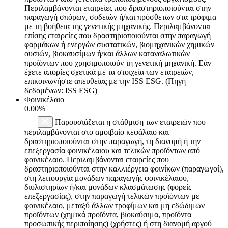
Περιλαμβάνονται εταιρείες που δραστηριοποιούνται στην
παραγωγή σπόρων, σοδειών ή/και πρόσθετων στα τρόφιμα
με τη βοήθεια της γενετικής μηχανικής. Περιλαμβάνονται
επίσης εταιρείες που δραστηριοποιούνται στην παραγωγή
φαρμάκων ή ενεργών συστατικών, βιομηχανικών χημικών
ουσιών, βιοκαυσίμων ή/και άλλων καταναλωτικών
προϊόντων που χρησιμοποιούν τη γενετική μηχανική. Εάν
έχετε απορίες σχετικά με τα στοιχεία των εταιρειών,
επικοινωνήστε απευθείας με την ISS ESG. (Πηγή
δεδομένων: ISS ESG)
Φοινικέλαιο
0.00%
Παρουσιάζεται η στάθμιση των εταιρειών που
περιλαμβάνονται στο αμοιβαίο κεφάλαιο και
δραστηριοποιούνται στην παραγωγή, τη διανομή ή την
επεξεργασία φοινικέλαιου και τελικών προϊόντων από
φοινικέλαιο. Περιλαμβάνονται εταιρείες που
δραστηριοποιούνται στην καλλιέργεια φοινίκων (παραγωγοί),
στη λειτουργία μονάδων παραγωγής φοινικέλαιου,
διυλιστηρίων ή/και μονάδων κλασμάτωσης (φορείς
επεξεργασίας), στην παραγωγή τελικών προϊόντων με
φοινικέλαιο, μεταξύ άλλων τροφίμων και μη εδώδιμων
προϊόντων (χημικά προϊόντα, βιοκαύσιμα, προϊόντα
προσωπικής περιποίησης) (χρήστες) ή στη διανομή αργού