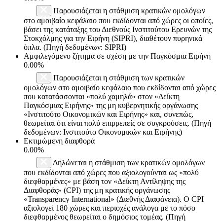
Παρουσιάζεται η στάθμιση κρατικών ομολόγων
στο αμοιβαίο κεφάλαιο που εκδίδονται από χώρες οι οποίες,
βάσει της κατάταξης του Διεθνούς Ινστιτούτου Ερευνών της
Στοκχόλμης για την Ειρήνη (SIPRI), διαθέτουν πυρηνικά
όπλα. (Πηγή δεδομένων: SIPRI)
Αμφιλεγόμενο ζήτημα σε σχέση με την Παγκόσμια Ειρήνη
0.00%
Παρουσιάζεται η στάθμιση των κρατικών
ομολόγων στο αμοιβαίο κεφάλαιο που εκδίδονται από χώρες
που κατατάσσονται «πολύ χαμηλά» στον «Δείκτη
Παγκόσμιας Ειρήνης» της μη κυβερνητικής οργάνωσης
«Ινστιτούτο Οικονομικών και Ειρήνης» και, συνεπώς,
θεωρείται ότι είναι πολύ επιρρεπείς σε συγκρούσεις. (Πηγή
δεδομένων: Ινστιτούτο Οικονομικών και Ειρήνης)
Εκτιμώμενη διαφθορά
0.00%
Δηλώνεται η στάθμιση των κρατικών ομολόγων
που εκδίδονται από χώρες που αξιολογούνται ως «πολύ
διεφθαρμένες» με βάση τον «Δείκτη Αντίληψης της
Διαφθοράς» (CPI) της μη κρατικής οργάνωσης
«Transparency International» (Διεθνής Διαφάνεια). Ο CPI
αξιολογεί 180 χώρες και περιοχές ανάλογα με το πόσο
διεφθαρμένος θεωρείται ο δημόσιος τομέας. (Πηγή