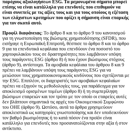
παρόχους αξιολογήσεων ESG. Τα μεμονωμένα σήματα μπορεί
επίσης να είναι κατάλληλα για επενδυτές που επιθυμούν να
είναι συνεπείς με τις αξίες τους και για τους οποίους η εξέταση
των ελάχιστων κριτηρίων που ορίζει η σήμανση είναι επαρκής
για τον σκοπό αυτό.
Προφίλ διαφάνειας
: Το άρθρο 8 και το άρθρο 9 του κανονισμού
για τη γνωστοποίηση της βιώσιμης χρηματοδότησης (SFDR), που
εισήγαγε η Ευρωπαϊκή Επιτροπή, θέσπισε το άρθρο 8 και το άρθρο
9 για τα επενδυτικά κεφάλαια που επενδύουν ένα ποσοστό του
χαρτοφυλακίου τους σε δραστηριότητες που λαμβάνουν υπόψη
τους παράγοντες ESG (άρθρο 8) ή που έχουν βιώσιμους στόχους
(άρθρο 9), αντίστοιχα. Τα αμοιβαία κεφάλαια του άρθρου 8 και 9
πρέπει να λαμβάνουν υπόψη τους παράγοντες ESG για να
μειώσουν τους χρηματοοικονομικούς κινδύνους που σχετίζονται με
την ESG. Επιπλέον, οι διαχειριστές των αμοιβαίων κεφαλαίων
πρέπει να εξηγούν τις μεθοδολογίες τους, για παράδειγμα για τον
αποκλεισμό ορισμένων τομέων (άρθρο 8) ή τη συμπερίληψη
βιώσιμων εταιρειών και τον τρόπο με τον οποίο οι εταιρείες αυτές
δεν βλάπτουν σημαντικά τις αρχές του Οικουμενικού Συμφώνου
του ΟΗΕ (άρθρο 9). Ωστόσο, αυτά τα άρθρα χρησιμεύουν
αποκλειστικά ως κατηγορίες γνωστοποίησης και δεν υποδεικνύουν
τον βαθμό βιωσιμότητας ή το κατά πόσον ένα προϊόν είναι
κατάλληλο για επενδυτές που προσανατολίζονται στην αξία ή στον
αντίκτυπο.