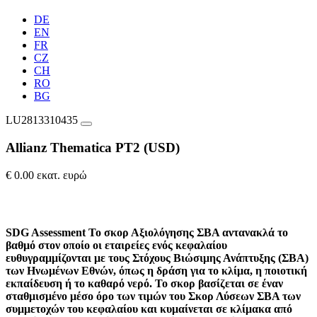
DE
EN
FR
CZ
CH
RO
BG
LU2813310435
Allianz Thematica PT2 (USD)
€ 0.00 εκατ. ευρώ
SDG Assessment
Το σκορ Αξιολόγησης ΣΒΑ αντανακλά το
βαθμό στον οποίο οι εταιρείες ενός κεφαλαίου
ευθυγραμμίζονται με τους Στόχους Βιώσιμης Ανάπτυξης (ΣΒΑ)
των Ηνωμένων Εθνών, όπως η δράση για το κλίμα, η ποιοτική
εκπαίδευση ή το καθαρό νερό. Το σκορ βασίζεται σε έναν
σταθμισμένο μέσο όρο των τιμών του Σκορ Λύσεων ΣΒΑ των
συμμετοχών του κεφαλαίου και κυμαίνεται σε κλίμακα από