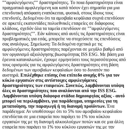
""αμφιλεγόμενες"" δραστηριότητες. Το ποια δραστηριότητα είναι
πραγματικά αμφιλεγόμενη και κατά πόσον έχει σημασία για μια
επενδυτική απόφαση εναπόκειται, φυσικά, στους ίδιους τους
επενδυτές. Δεδομένου ότι τα αμοιβαία κεφάλαια συχνά επενδύουν
σε αρκετές εκατοντάδες πολυεθνικές εταιρείες σε διάφορους
κλάδους, σχεδόν όλα τα ταμεία επενδύουν σε ""αμφιλεγόμενες
δραστηριότητες"". Εάν κάποιες από αυτές τις δραστηριότητες είναι
προβληματικές για εσάς, μπορείτε να στοχεύσετε τις επενδύσεις
σας αναλόγως. Σημείωση: Τα δεδομένα σχετικά με τις
αμφιλεγόμενες δραστηριότητες παρέχονται σε μεγάλο βαθμό από
τον οργανισμό αξιολόγησης βιωσιμότητας ISS ESG. Με βάση μια
έρευνα καταναλωτών, έχουμε ερμηνεύσει τους περισσότερους από
τους ορισμούς για τις αμφιλεγόμενες δραστηριότητες στη βάση
δεδομένων των αμοιβαίων κεφαλαίων όσο το δυνατόν πιο
αυστηρά.
Επιλέχθηκε επίσης ένα επίπεδο ανοχής 0% για τον
κύκλο εργασιών στις αντίστοιχες αμφιλεγόμενες
δραστηριότητες των εταιρειών. Συνεπώς, λαμβάνονται υπόψη
όλες οι δραστηριότητες που αναλύονται από την ISS ESG.
Λαμβάνονται υπόψη διάφορα στάδια δημιουργίας αξίας - αυτό
μπορεί να περιλαμβάνει, για παράδειγμα, υπηρεσίες για τη
μεταποίηση, την παραγωγή ή τη διανομή προϊόντων.
Ένα
παράδειγμα: Αν υποθέσουμε ότι το 5% του αμοιβαίου κεφαλαίου
επενδύεται σε μια εταιρεία που παράγει το 1% του κύκλου
εργασιών της με τη διανομή αλκοολούχων ποτών και σε μια άλλη
εταιρεία που παράγει το 1% του κύκλου εργασιών της με την