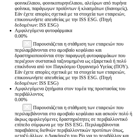
φοινικέλαιου, φοινικοπυρηνέλαιου, αλεύρων από πυρήνα
φοίνικα, παράγωγων προϊόντων ή κλασμάτων (διανομείς).
Εάν έχετε απορίες σχετικά με τα στοιχεία των εταιρειών,
επικοινωνήστε απευθείας με την ISS ESG. (Πηγή
δεδομένων: ISS ESG)
Αμφιλεγόμενα φυτοφάρμακα
0.00%
Παρουσιάζεται η στάθμιση των εταιρειών που
περιλαμβάνονται στο αμοιβαίο κεφάλαιο και
δραστηριοποιούνται στην παραγωγή φυτοφαρμάκων που
περιέχουν συστατικά ταξινομημένα ως εξαιρετικά ή πολύ
επικίνδυνα από τον Παγκόσμιο Οργανισμό Υγείας (ΠΟΥ).
Εάν έχετε απορίες σχετικά με τα στοιχεία των εταιρειών,
επικοινωνήστε απευθείας με την ISS ESG. (Πηγή
δεδομένων: ISS ESG)
Αμφιλεγόμενα ζητήματα στον τομέα της προστασίας του
περιβάλλοντος
0.00%
Παρουσιάζεται η στάθμιση των εταιρειών που
περιλαμβάνονται στο αμοιβαίο κεφάλαιο και ασκούν πολύ ή
άκρως αμφιλεγόμενες δραστηριότητες σε περιβαλλοντικό
επίπεδο σύμφωνα με την ISS ESG. Περιλαμβάνονται
παραβιάσεις διεθνών περιβαλλοντικών προτύπων όπως,
μεταξύ άλλων, η Διακήρυξη του Ρίο για το περιβάλλον και