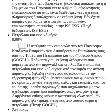
την ανάπτυξη, η Σύμβαση για τη βιολογική ποικιλότητα ή η
Συμφωνία του Παρισιού για το κλίμα. Οι αξιολογήσεις
επικαιροποιούνται όταν είναι διαθέσιμες νέες σχετικές
πληροφορίες ή τουλάχιστον σε ετήσια βάση. Εάν έχετε
απορίες σχετικά με τα στοιχεία των εταιρειών,
επικοινωνήστε απευθείας με την ISS ESG. (Πηγή
δεδομένων: ISS ESG)
Πετρέλαιο και φυσικό αέριο
0.00%
Η στάθμιση των εταιρειών από τον Παγκόσμιο
Κατάλογο Εταιρειών που Αποσύρουν τις Επενδύσεις τους
από τον Τομέα του Πετρελαίου και του Φυσικού Αερίου
(GOGEL). Πρόκειται για μια βάση δεδομένων που
παρέχεται από την urgewald και περιλαμβάνει εταιρείες
πετρελαίου και φυσικού αερίου από τον τομέα της ανάντη
παραγωγής, δηλαδή εκείνες που ασχολούνται με την
εξερεύνηση ή την εξόρυξη πετρελαίου και φυσικού αερίου
ως ορυκτών πηγών ενέργειας, καθώς και εταιρείες από τον
τομέα της μεσαίας παραγωγής που ασχολούνται με τον
σχεδιασμό περαιτέρω υποδομών, όπως αγωγών ή τερ
Λαμβάνεται επίσης υπόψη η κατασκευή νέων σταθμών
παραγωγής ηλεκτρικής ενέργειας από φυσικό αέριο ή
πετρέλαιο. (Πηγή: GOGEL)
Άνθρακας