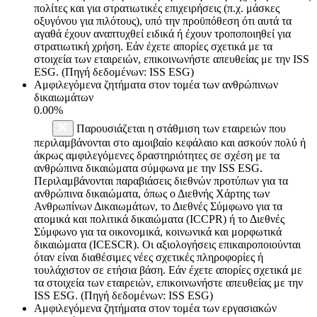
πολίτες και για στρατιωτικές επιχειρήσεις (π.χ. μάσκες
οξυγόνου για πιλότους), υπό την προϋπόθεση ότι αυτά τα
αγαθά έχουν αναπτυχθεί ειδικά ή έχουν τροποποιηθεί για
στρατιωτική χρήση. Εάν έχετε απορίες σχετικά με τα
στοιχεία των εταιρειών, επικοινωνήστε απευθείας με την ISS
ESG. (Πηγή δεδομένων: ISS ESG)
Αμφιλεγόμενα ζητήματα στον τομέα των ανθρώπινων
δικαιωμάτων
0.00%
Παρουσιάζεται η στάθμιση των εταιρειών που
περιλαμβάνονται στο αμοιβαίο κεφάλαιο και ασκούν πολύ ή
άκρως αμφιλεγόμενες δραστηριότητες σε σχέση με τα
ανθρώπινα δικαιώματα σύμφωνα με την ISS ESG.
Περιλαμβάνονται παραβιάσεις διεθνών προτύπων για τα
ανθρώπινα δικαιώματα, όπως ο Διεθνής Χάρτης των
Ανθρωπίνων Δικαιωμάτων, το Διεθνές Σύμφωνο για τα
ατομικά και πολιτικά δικαιώματα (ICCPR) ή το Διεθνές
Σύμφωνο για τα οικονομικά, κοινωνικά και μορφωτικά
δικαιώματα (ICESCR). Οι αξιολογήσεις επικαιροποιούνται
όταν είναι διαθέσιμες νέες σχετικές πληροφορίες ή
τουλάχιστον σε ετήσια βάση. Εάν έχετε απορίες σχετικά με
τα στοιχεία των εταιρειών, επικοινωνήστε απευθείας με την
ISS ESG. (Πηγή δεδομένων: ISS ESG)
Αμφιλεγόμενα ζητήματα στον τομέα των εργασιακών