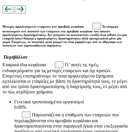
Μετοχές αμφιλεγόμενων εταιρειών στο αμοιβαίο κεφάλαιο
Τα νούμερα
αντιστοιχούν στο ποσοστό των εταιρειών στο αμοιβαίο κεφάλαιο που ασκούν
αμφιλεγόμενες δραστηριότητες. Δεν μπορούν να συνοψιστούν επειδή είναι πιθανό ότι μια
εταιρεία ασκεί διάφορες αμφιλεγόμενες δραστηριότητες αλλά προσμετράται μόνο μία
φορά. Επομένως, το συνολικό ποσό μπορεί να είναι χαμηλότερο από το άθροισμα των
ποσοστών που παρουσιάζονται παρακάτω.
Περιβάλλον
Εταιρικά ίδια κεφάλαια
Γι’ αυτές τις τιμές,
ενδιαφερόμαστε για τις μετοχές εταιρειών και όχι κρατών.
Επομένως επισημαίνουμε σε ποια αμφιλεγόμενα ζητήματα
εμπλέκονται οι εταιρείες με βάση τη δραστηριότητά τους, εν μέρει
από τον τρόπο δραστηριοποίησης ή διαχείρισής τους, εν μέρει από
το πώς κερδίζουν χρήματα.
Γενετικά τροποποιημένοι οργανισμοί
0.00%
Παρουσιάζεται η στάθμιση των εταιρειών που
περιλαμβάνονται στο αμοιβαίο κεφάλαιο και
δραστηριοποιούνται στην παραγωγή ή/και στην επεξεργασία
προϊόντων από γενετικά τροποποιημένους οργανισμούς.