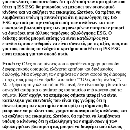
για επενδυτές που πιστεύουν ότι η εξέταση των κριτηρίων που
θέτει η ISS ESG θα μπορούσε να μειώσει τον οικονομικό
κίνδυνο και να αυξήσει τις ευκαιρίες. Ωστόσο, θα πρέπει να
λαμβάνεται υπόψη η πιθανότητα ότι η αξιολόγηση της ISS
ESG σχετικά με την ενσωμάτωση των κινδύνων και των
ευκαιριών βιωσιμότητας των μεμονωμένων εταιρειών μπορεί
να διαφέρει από άλλους παρόχους αξιολόγησης ESG. Ο
δείκτης αυτός μπορεί επίσης να είναι κατάλληλος για
επενδυτές που επιθυμούν να είναι συνεπείς με τις αξίες τους και
για τους οποίους τα ελάχιστα κριτήρια που θέτει η ISS ESG
είναι επαρκή για τον σκοπό αυτό.
Ετικέτες
: Όλες οι σημάνσεις που παρατίθενται χρησιμοποιούν
διαφορετικούς ορισμούς, ελάχιστα κριτήρια και διαδικασίες
διαλογής. Μια σύγκριση των σημάνσεων όσον αφορά τις διάφορες
πτυχές τους μπορεί να βρεθεί στο πεδίο ""Όλες οι σημάνσεις"".
Με εξαίρεση το γαλλικό σήμα Finansol, δεν είναι ακόμη δυνατό να
συναχθεί αυτόματα ο αντίκτυπος του ταμείου από κανένα από τα
σήματα.
Κατ' αρχήν, τα επιμέρους σήματα μπορεί να είναι
κατάλληλα για επενδυτές που είναι της γνώμης ότι η
συνεκτίμηση των κριτηρίων που ορίζει η σήμανση θα
μπορούσε να μειώσει τους χρηματοοικονομικούς κινδύνους και
να αυξήσει τις ευκαιρίες. Ωστόσο, θα πρέπει να λαμβάνεται
υπόψη ο κίνδυνος ότι η αξιολόγηση των σημάνσεων ή των
αξιολογήσεων βιωσιμότητας μπορεί να διαφέρει από άλλους