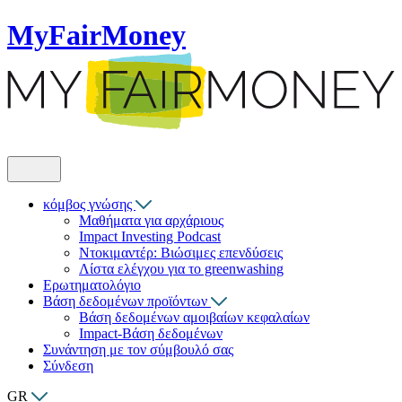
MyFairMoney
κόμβος γνώσης
Μαθήματα για αρχάριους
Impact Investing Podcast
Ντοκιμαντέρ: Βιώσιμες επενδύσεις
Λίστα ελέγχου για το greenwashing
Ερωτηματολόγιο
Βάση δεδομένων προϊόντων
Βάση δεδομένων αμοιβαίων κεφαλαίων
Impact-Βάση δεδομένων
Συνάντηση με τον σύμβουλό σας
Σύνδεση
GR