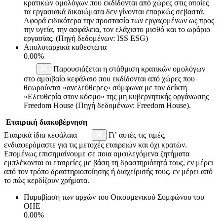
κρατικών ομολόγων που εκδίδονται από χώρες στις οποίες
τα εργασιακά δικαιώματα δεν γίνονται επαρκώς σεβαστά.
Αφορά ειδικότερα την προστασία των εργαζομένων ως προς
την υγεία, την ασφάλεια, τον ελάχιστο μισθό και το ωράριο
εργασίας. (Πηγή δεδομένων: ISS ESG)
Απολυταρχικά καθεστώτα
0.00%
Παρουσιάζεται η στάθμιση κρατικών ομολόγων
στο αμοιβαίο κεφάλαιο που εκδίδονται από χώρες που
θεωρούνται «ανελεύθερες» σύμφωνα με τον δείκτη
«Ελευθερία στον κόσμο» της μη κυβερνητικής οργάνωσης
Freedom House (Πηγή δεδομένων: Freedom House).
Εταιρική διακυβέρνηση
Εταιρικά ίδια κεφάλαια
Γι’ αυτές τις τιμές,
ενδιαφερόμαστε για τις μετοχές εταιρειών και όχι κρατών.
Επομένως επισημαίνουμε σε ποια αμφιλεγόμενα ζητήματα
εμπλέκονται οι εταιρείες με βάση τη δραστηριότητά τους, εν μέρει
από τον τρόπο δραστηριοποίησης ή διαχείρισής τους, εν μέρει από
το πώς κερδίζουν χρήματα.
Παραβίαση των αρχών του Οικουμενικού Συμφώνου του
ΟΗΕ
0.00%