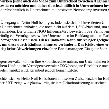
wirken (siehe auch das Video zum Unterschied zwischen Alignment
nvestieren möchten und daher durchschnittlich in Unternehmen inve
chschnittlich in Unternehmen mit positivem Nettobeitrag investiert wird
 Übergang zu Netto-Null beitragen, indem sie sich bei investierten Unt
 Unternehmen enthalten, die noch nicht auf dem 1,5°C-Pfad sind, um s
erscheiden. Die britische NGO InfluenceMap bewertet große Vermögensv
ubwürdig ein Vermögensverwalter Unternehmen im Einklang mit dem Pari
mabezogenen Beschlüssen.
Dieser Indikator kann für Anleger geeignet
n, um diese durch Einflussnahme zu verändern. Das Risiko eines er
ichtigt keine Abweichungen einzelner Fondsmanager.
Ein guter Score 
gensverwalter können ihre Aktionärsrechte nutzen, um Unternehmen
lchem Umfang ein Vermögensverwalter ESG-bezogene Beschlüsse unterstü
elen genutzt wird, garantiert jedoch keinen Erfolg.
chten sich zu Netto-Null-Emissionen und setzen Zwischenziele im Eink
der SBTi zeigt, wie glaubwürdig sie ihre Dekarbonisierung ausrichten.