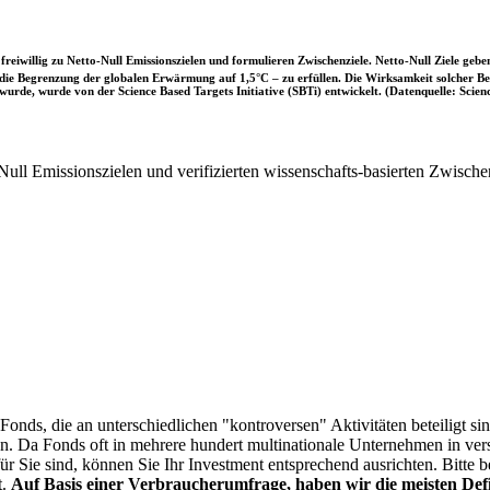
iwillig zu Netto-Null Emissionszielen und formulieren Zwischenziele. Netto-Null Ziele geben
ie Begrenzung der globalen Erwärmung auf 1,5°C – zu erfüllen. Die Wirksamkeit solcher Beke
wurde, wurde von der Science Based Targets Initiative (SBTi) entwickelt. (Datenquelle: Scienc
ull Emissionszielen und verifizierten wissenschafts-basierten Zwische
onds, die an unterschiedlichen "kontroversen" Aktivitäten beteiligt sind
sen. Da Fonds oft in mehrere hundert multinationale Unternehmen in ver
 für Sie sind, können Sie Ihr Investment entsprechend ausrichten. Bitt
t.
Auf Basis einer Verbraucherumfrage, haben wir die meisten Defin