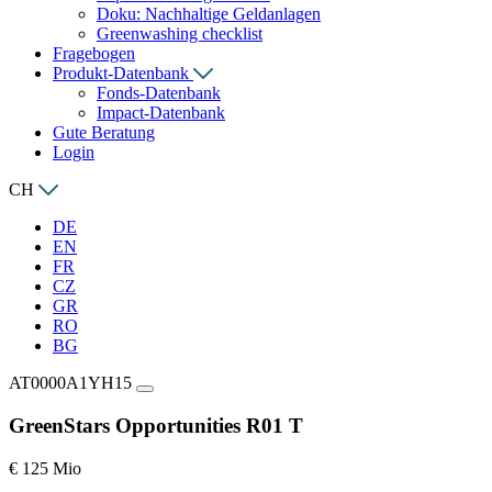
Doku: Nachhaltige Geldanlagen
Greenwashing checklist
Fragebogen
Produkt-Datenbank
Fonds-Datenbank
Impact-Datenbank
Gute Beratung
Login
CH
DE
EN
FR
CZ
GR
RO
BG
AT0000A1YH15
GreenStars Opportunities R01 T
€ 125 Mio