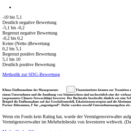
-10 bis 5,1
Deutlich negative Bewertung
-5,1 bis -0,2
Begrenzt negative Bewertung
-0,2 bis 0,2
Keine (Netto-)Bewertung
0,2 bis 5,1
Begrenzt positive Bewertung
5,1 bis 10
Deutlich positive Bewertung
Methodik zur SDG-Bewertung
Klima-Einflussnahme des Managements
Finanzinstitute können zur Transition z
einem Unternehmen und die Ausübung von Stimmrechten sind nachweislich eine der wirksam
(sogenanntes Climate-Stewardship) bewertet. Der Buchstabe beschreibt ähnlich wie eine S
Beispiel die Einflussnahme auf das Geschäftsmodell, Eskalationsstrategien und die Abst
Pariser Abkommen, F für „ungenügend“. Dafür wurden sowohl Unternehmensangaben als a
Wenn ein Fonds kein Rating hat, wurde der Vermögensverwalter aufgru
Vermögensverwalter im Mehrheitsbesitz von Investoren weltweit. (D