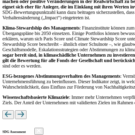
machen oder positive Veränderungen in der Realwirtschaft zu be
eignet sich eher für Anleger, die im Einklang mit ihren Werten i
SDG-Bewertungspunktzahl kann dazu beitragen sicherzustellen, dass dur
Verhaltensänderung („Impact“) eingetreten ist.
Klima-Stewardship des Managements
: Finanzinstitute können zum
Übergangspläne bis 2050 einsetzen. Einige Portfolios können bewusst
erklären, warum sich Paris Score und Climate Stewardship Score unt
Stewardship Score beschreibt – ähnlich einer Schulnote –, wie gla
Geschäftsmodelle, Eskalationsstrategien oder Abstimmungen zu kli
sogar bereit sind, in klimaschädliche Unternehmen zu investiere
gilt die Bewertung für alle Fonds der Gesellschaft und berücks
sind oder es werden.
ESG-bezogenes Abstimmungsverhalten des Managements
: Vermö
Unternehmensführung zu beeinflussen. Dieser Indikator zeigt, in we
Wahrscheinlichkeit, dass Einfluss zur Förderung von Nachhaltigkeitszi
Wissenschaftsbasierte Klimaziele
: Immer mehr Unternehmen verpfli
Ziels. Der Anteil der Unternehmen mit validierten Zielen im Rahmen 
SDG Assessment