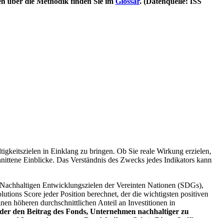
en über die Methodik finden Sie im
Glossar
. (Datenquelle: ISS
igkeitszielen in Einklang zu bringen. Ob Sie reale Wirkung erzielen,
nittene Einblicke. Das Verständnis des Zwecks jedes Indikators kann
Nachhaltigen Entwicklungszielen der Vereinten Nationen (SDGs),
ions Score jeder Position berechnet, der die wichtigsten positiven
n höheren durchschnittlichen Anteil an Investitionen in
 oder den Beitrag des Fonds, Unternehmen nachhaltiger zu