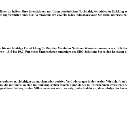
en zu helfen, Ihre Investitionen mit Ihren persönlichen Nachhaltigkeitszielen in Einklang zu
le zugeschnitten sind. Das Verständnis des Zwecks jedes Indikators kann Sie dabei unterstützen
 für nachhaltige Entwicklung (SDGs) der Vereinten Nationen übereinstimmen, wie z. B. Klim
n -10,0 bis 10,0. Für jedes Unternehmen summiert der SDG Solutions Score den höchsten posi
Unternehmen nachhaltiger zu machen oder positive Veränderungen in der realen Wirtschaft zu
 sein, die mit ihren Werten im Einklang stehen möchten und daher in Unternehmen investieren
positiven Beitrag zu den SDGs investiert wird; er zeigt jedoch nicht an, dass infolge der In