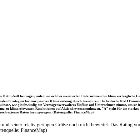
u Netto-Null beitragen, indem sie sich bei investierten Unternehmen für klimaverträgliche Ge
sten Strategien für eine positive Klimawirkung durch Investoren. Die britische NGO Fina
chulnote, wie glaubwürdig ein Vermögensverwalters Einfluss auf Unternehmen nimmt, um sie
immung zu klimarelevanten Resolutionen auf Aktionärsversammlungen. "A" steht für ein sta
uch externe Daten herangezogen. (Datenquelle: FinanceMap)
nd seiner relativ geringen Größe noch nicht bewertet. Das Rating von
atenquelle: FinanceMap)