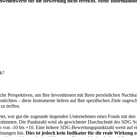
hwellenwerte für die Bewertung nicht erreicht. Mehr Information
nk?
e Perspektiven, um Ihre Investitionen mit Ihren persönlichen Nachhalt
chten – diese Instrumente liefern auf Ihre spezifischen Ziele zugesch
zu treffen.
t, wie gut die zugrunde liegenden Unternehmen eines Fonds mit den 
timmen. Die Punktzahl wird als gewichteter Durchschnitt des SDG Solut
n von -10 bis +10. Eine höhere SDG-Bewertungspunktzahl weist auf eine
Lösungen hin.
Dies ist jedoch kein Indikator für die reale Wirkung