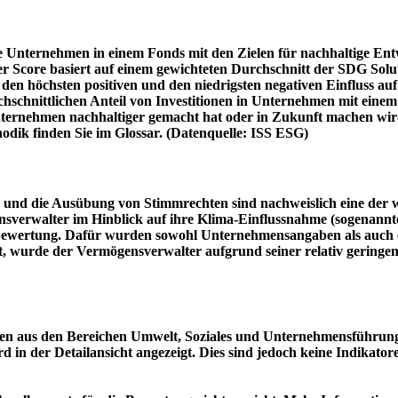
e Unternehmen in einem Fonds mit den Zielen für nachhaltige En
er Score basiert auf einem gewichteten Durchschnitt der SDG Solu
n höchsten positiven und den niedrigsten negativen Einfluss auf 
schnittlichen Anteil von Investitionen in Unternehmen mit einem n
 Unternehmen nachhaltiger gemacht hat oder in Zukunft machen 
hodik finden Sie im Glossar. (Datenquelle: ISS ESG)
und die Ausübung von Stimmrechten sind nachweislich eine der w
sverwalter im Hinblick auf ihre Klima-Einflussnahme (sogenanntes
ie Bewertung. Dafür wurden sowohl Unternehmensangaben als auch e
t, wurde der Vermögensverwalter aufgrund seiner relativ geringe
n aus den Bereichen Umwelt, Soziales und Unternehmensführung mi
d in der Detailansicht angezeigt. Dies sind jedoch keine Indikat