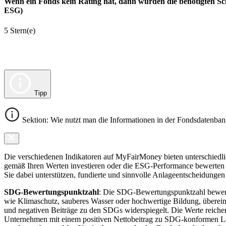
Wenn ein Fonds kein Rating hat, dann wurden die benötigten Sc
ESG)
5 Stern(e)
Tipp
Sektion: Wie nutzt man die Informationen in der Fondsdatenba
Die verschiedenen Indikatoren auf MyFairMoney bieten unterschiedlich
gemäß Ihren Werten investieren oder die ESG-Performance bewerten mö
Sie dabei unterstützen, fundierte und sinnvolle Anlageentscheidungen 
SDG-Bewertungspunktzahl
: Die SDG-Bewertungspunktzahl bewerte
wie Klimaschutz, sauberes Wasser oder hochwertige Bildung, übereins
und negativen Beiträge zu den SDGs widerspiegelt. Die Werte reiche
Unternehmen mit einem positiven Nettobeitrag zu SDG-konformen 