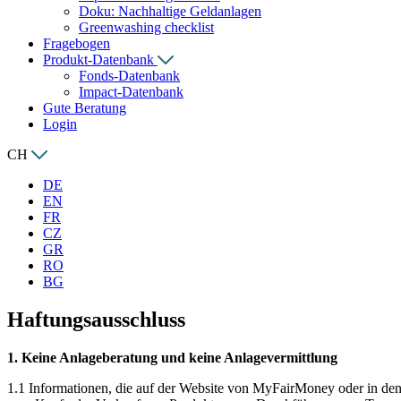
Doku: Nachhaltige Geldanlagen
Greenwashing checklist
Fragebogen
Produkt-Datenbank
Fonds-Datenbank
Impact-Datenbank
Gute Beratung
Login
CH
DE
EN
FR
CZ
GR
RO
BG
Haftungsausschluss
1. Keine Anlageberatung und keine Anlagevermittlung
1.1 Informationen, die auf der Website von MyFairMoney oder in den