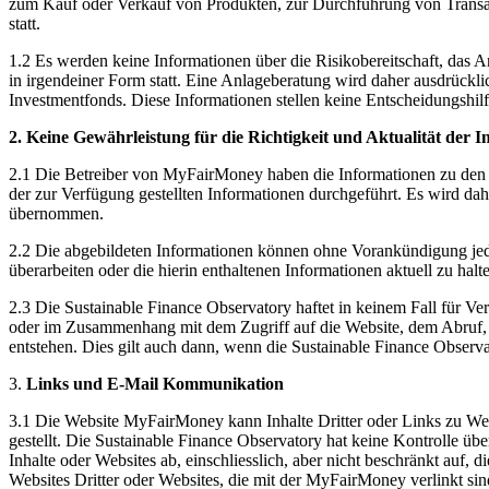
zum Kauf oder Verkauf von Produkten, zur Durchführung von Transak
statt.
1.2 Es werden keine Informationen über die Risikobereitschaft, das An
in irgendeiner Form statt. Eine Anlageberatung wird daher ausdrückli
Investmentfonds. Diese Informationen stellen keine Entscheidungshilfe
2. Keine Gewährleistung für die Richtigkeit und Aktualität der 
2.1 Die Betreiber von MyFairMoney haben die Informationen zu den au
der zur Verfügung gestellten Informationen durchgeführt. Es wird dahe
übernommen.
2.2 Die abgebildeten Informationen können ohne Vorankündigung jederz
überarbeiten oder die hierin enthaltenen Informationen aktuell zu hal
2.3 Die Sustainable Finance Observatory haftet in keinem Fall für Ve
oder im Zusammenhang mit dem Zugriff auf die Website, dem Abruf, d
entstehen. Dies gilt auch dann, wenn die Sustainable Finance Observ
3.
Links und E-Mail Kommunikation
3.1 Die Website MyFairMoney kann Inhalte Dritter oder Links zu Webs
gestellt. Die Sustainable Finance Observatory hat keine Kontrolle üb
Inhalte oder Websites ab, einschliesslich, aber nicht beschränkt auf, 
Websites Dritter oder Websites, die mit der MyFairMoney verlinkt sin