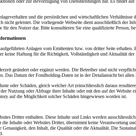
tionen oder zur Bevorzugung von Dienstleistungen dar. Es findet auf 
lageverhalten und die persönlichen und wirtschaftlichen Verhältnisse d
ch nicht geleistet. Die vorliegende Webseite dient ausschließlich der 
 für den Nutzer dar. Bitte konsultieren Sie eine qualifizierte Person, 
Informationen
fgeführten Anlagen vom Emittenten bzw. von dritter Seite erhalten. Es
r keine Haftung für die Richtigkeit, Vollständigkeit und Aktualität der
eit geändert oder ergänzt werden. Die Betreiber sind nicht verpflichte
ten. Das Datum der Fondholding-Daten ist in der Detailansicht bei alle
rluste oder Schäden, gleich welcher Art (einschliesslich daraus result
er Nutzung oder Abfrage ihrer Inhalte oder mit den auf der Website ei
atory auf die Möglichkeit solcher Schäden hingewiesen worden ist.
ites Dritter enthalten. Diese Inhalte und Links werden ausschliessli
er die Inhalte oder Websites Dritter, übernimmt keine Verantwortung u
die Genauigkeit, den Inhalt, die Qualität oder die Aktualität. Die Sust
d.