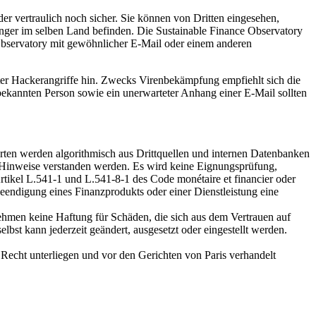
er vertraulich noch sicher. Sie können von Dritten eingesehen,
ger im selben Land befinden. Die Sustainable Finance Observatory
 Observatory mit gewöhnlicher E-Mail oder einem anderen
ter Hackerangriffe hin. Zwecks Virenbekämpfung empfiehlt sich die
ekannten Person sowie ein unerwarteter Anhang einer E-Mail sollten
worten werden algorithmisch aus Drittquellen und internen Datenbanken
ls Hinweise verstanden werden. Es wird keine Eignungsprüfung,
Artikel L.541-1 und L.541-8-1 des Code monétaire et financier oder
Beendigung eines Finanzprodukts oder einer Dienstleistung eine
ehmen keine Haftung für Schäden, die sich aus dem Vertrauen auf
st kann jederzeit geändert, ausgesetzt oder eingestellt werden.
Recht unterliegen und vor den Gerichten von Paris verhandelt