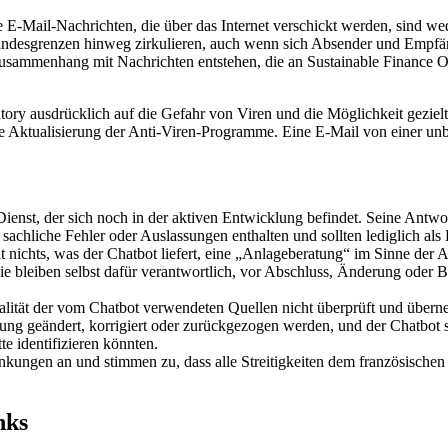
 E-Mail-Nachrichten, die über das Internet verschickt werden, sind wed
andesgrenzen hinweg zirkulieren, auch wenn sich Absender und Empfän
m Zusammenhang mit Nachrichten entstehen, die an Sustainable Finance
ory ausdrücklich auf die Gefahr von Viren und die Möglichkeit geziel
 Aktualisierung der Anti-Viren-Programme. Eine E-Mail von einer unb
 Dienst, der sich noch in der aktiven Entwicklung befindet. Seine Ant
 sachliche Fehler oder Auslassungen enthalten und sollten lediglich a
t nichts, was der Chatbot liefert, eine „Anlageberatung“ im Sinne der 
Sie bleiben selbst dafür verantwortlich, vor Abschluss, Änderung oder 
lität der vom Chatbot verwendeten Quellen nicht überprüft und übern
g geändert, korrigiert oder zurückgezogen werden, und der Chatbot selb
te identifizieren könnten.
kungen an und stimmen zu, dass alle Streitigkeiten dem französischen 
nks