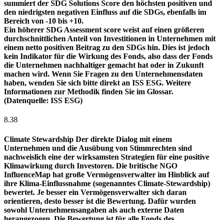
summiert der SDG Solutions Score den höchsten positiven und
den niedrigsten negativen Einfluss auf die SDGs, ebenfalls im
Bereich von -10 bis +10.
Ein höherer SDG Assessment score weist auf einen größeren
durchschnittlichen Anteil von Investitionen in Unternehmen mit
einem netto positiven Beitrag zu den SDGs hin. Dies ist jedoch
kein Indikator für die Wirkung des Fonds, also dass der Fonds
die Unternehmen nachhaltiger gemacht hat oder in Zukunft
machen wird. Wenn Sie Fragen zu den Unternehmensdaten
haben, wenden Sie sich bitte direkt an ISS ESG. Weitere
Informationen zur Methodik finden Sie im Glossar.
(Datenquelle: ISS ESG)
8.38
Climate Stewardship
Der direkte Dialog mit einem
Unternehmen und die Ausübung von Stimmrechten sind
nachweislich eine der wirksamsten Strategien für eine positive
Klimawirkung durch Investoren. Die britische NGO
InfluenceMap hat große Vermögensverwalter im Hinblick auf
ihre Klima-Einflussnahme (sogenanntes Climate-Stewardship)
bewertet. Je besser ein Vermögensverwalter sich daran
orientieren, desto besser ist die Bewertung. Dafür wurden
sowohl Unternehmensangaben als auch externe Daten
herangezogen. Die Bewertung ist für alle Fonds des