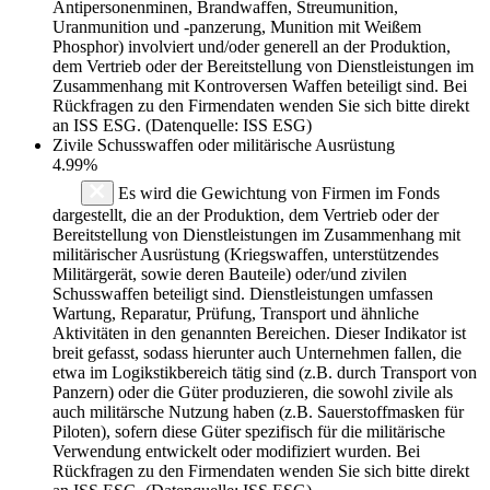
Antipersonenminen, Brandwaffen, Streumunition,
Uranmunition und -panzerung, Munition mit Weißem
Phosphor) involviert und/oder generell an der Produktion,
dem Vertrieb oder der Bereitstellung von Dienstleistungen im
Zusammenhang mit Kontroversen Waffen beteiligt sind. Bei
Rückfragen zu den Firmendaten wenden Sie sich bitte direkt
an ISS ESG. (Datenquelle: ISS ESG)
Zivile Schusswaffen oder militärische Ausrüstung
4.99%
Es wird die Gewichtung von Firmen im Fonds
dargestellt, die an der Produktion, dem Vertrieb oder der
Bereitstellung von Dienstleistungen im Zusammenhang mit
militärischer Ausrüstung (Kriegswaffen, unterstützendes
Militärgerät, sowie deren Bauteile) oder/und zivilen
Schusswaffen beteiligt sind. Dienstleistungen umfassen
Wartung, Reparatur, Prüfung, Transport und ähnliche
Aktivitäten in den genannten Bereichen. Dieser Indikator ist
breit gefasst, sodass hierunter auch Unternehmen fallen, die
etwa im Logikstikbereich tätig sind (z.B. durch Transport von
Panzern) oder die Güter produzieren, die sowohl zivile als
auch militärsche Nutzung haben (z.B. Sauerstoffmasken für
Piloten), sofern diese Güter spezifisch für die militärische
Verwendung entwickelt oder modifiziert wurden. Bei
Rückfragen zu den Firmendaten wenden Sie sich bitte direkt