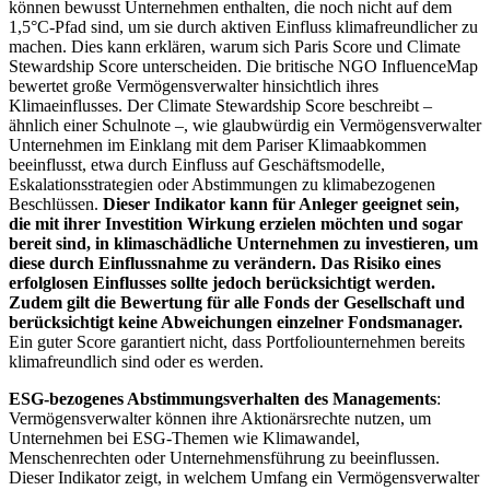
können bewusst Unternehmen enthalten, die noch nicht auf dem
1,5°C-Pfad sind, um sie durch aktiven Einfluss klimafreundlicher zu
machen. Dies kann erklären, warum sich Paris Score und Climate
Stewardship Score unterscheiden. Die britische NGO InfluenceMap
bewertet große Vermögensverwalter hinsichtlich ihres
Klimaeinflusses. Der Climate Stewardship Score beschreibt –
ähnlich einer Schulnote –, wie glaubwürdig ein Vermögensverwalter
Unternehmen im Einklang mit dem Pariser Klimaabkommen
beeinflusst, etwa durch Einfluss auf Geschäftsmodelle,
Eskalationsstrategien oder Abstimmungen zu klimabezogenen
Beschlüssen.
Dieser Indikator kann für Anleger geeignet sein,
die mit ihrer Investition Wirkung erzielen möchten und sogar
bereit sind, in klimaschädliche Unternehmen zu investieren, um
diese durch Einflussnahme zu verändern. Das Risiko eines
erfolglosen Einflusses sollte jedoch berücksichtigt werden.
Zudem gilt die Bewertung für alle Fonds der Gesellschaft und
berücksichtigt keine Abweichungen einzelner Fondsmanager.
Ein guter Score garantiert nicht, dass Portfoliounternehmen bereits
klimafreundlich sind oder es werden.
ESG-bezogenes Abstimmungsverhalten des Managements
:
Vermögensverwalter können ihre Aktionärsrechte nutzen, um
Unternehmen bei ESG-Themen wie Klimawandel,
Menschenrechten oder Unternehmensführung zu beeinflussen.
Dieser Indikator zeigt, in welchem Umfang ein Vermögensverwalter