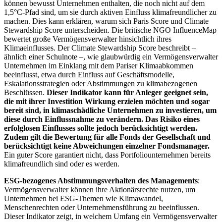
können bewusst Unternehmen enthalten, die noch nicht auf dem
1,5°C-Pfad sind, um sie durch aktiven Einfluss klimafreundlicher zu
machen. Dies kann erklären, warum sich Paris Score und Climate
Stewardship Score unterscheiden. Die britische NGO InfluenceMap
bewertet große Vermögensverwalter hinsichtlich ihres
Klimaeinflusses. Der Climate Stewardship Score beschreibt –
ähnlich einer Schulnote –, wie glaubwürdig ein Vermögensverwalter
Unternehmen im Einklang mit dem Pariser Klimaabkommen
beeinflusst, etwa durch Einfluss auf Geschäftsmodelle,
Eskalationsstrategien oder Abstimmungen zu klimabezogenen
Beschlüssen.
Dieser Indikator kann für Anleger geeignet sein,
die mit ihrer Investition Wirkung erzielen möchten und sogar
bereit sind, in klimaschädliche Unternehmen zu investieren, um
diese durch Einflussnahme zu verändern. Das Risiko eines
erfolglosen Einflusses sollte jedoch berücksichtigt werden.
Zudem gilt die Bewertung für alle Fonds der Gesellschaft und
berücksichtigt keine Abweichungen einzelner Fondsmanager.
Ein guter Score garantiert nicht, dass Portfoliounternehmen bereits
klimafreundlich sind oder es werden.
ESG-bezogenes Abstimmungsverhalten des Managements
:
Vermögensverwalter können ihre Aktionärsrechte nutzen, um
Unternehmen bei ESG-Themen wie Klimawandel,
Menschenrechten oder Unternehmensführung zu beeinflussen.
Dieser Indikator zeigt, in welchem Umfang ein Vermögensverwalter