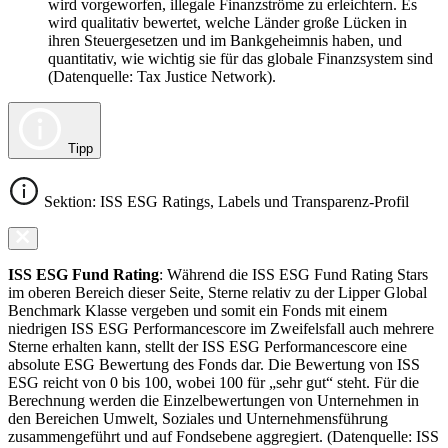
wird vorgeworfen, illegale Finanzströme zu erleichtern. Es
wird qualitativ bewertet, welche Länder große Lücken in
ihren Steuergesetzen und im Bankgeheimnis haben, und
quantitativ, wie wichtig sie für das globale Finanzsystem sind
(Datenquelle: Tax Justice Network).
Tipp
Sektion: ISS ESG Ratings, Labels und Transparenz-Profil
ISS ESG Fund Rating
: Während die ISS ESG Fund Rating Stars
im oberen Bereich dieser Seite, Sterne relativ zu der Lipper Global
Benchmark Klasse vergeben und somit ein Fonds mit einem
niedrigen ISS ESG Performancescore im Zweifelsfall auch mehrere
Sterne erhalten kann, stellt der ISS ESG Performancescore eine
absolute ESG Bewertung des Fonds dar. Die Bewertung von ISS
ESG reicht von 0 bis 100, wobei 100 für „sehr gut“ steht. Für die
Berechnung werden die Einzelbewertungen von Unternehmen in
den Bereichen Umwelt, Soziales und Unternehmensführung
zusammengeführt und auf Fondsebene aggregiert. (Datenquelle: ISS