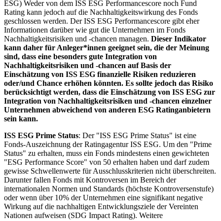
ESG) Weder von dem ISS ESG Performancescore noch Fund
Rating kann jedoch auf die Nachhaltigkeitswirkung des Fonds
geschlossen werden. Der ISS ESG Performancescore gibt eher
Informationen darüber wie gut die Unternehmen im Fonds
Nachhaltigkeitsrisiken und -chancen managen.
Dieser Indikator
kann daher für Anleger*innen geeignet sein, die der Meinung
sind, dass eine besonders gute Integration von
Nachhaltigkeitsrisiken und -chancen auf Basis der
Einschätzung von ISS ESG finanzielle Risiken reduzieren
oder/und Chance erhöhen könnten. Es sollte jedoch das Risiko
berücksichtigt werden, dass die Einschätzung von ISS ESG zur
Integration von Nachhaltigkeitsrisiken und -chancen einzelner
Unternehmen abweichend von anderen ESG Ratinganbietern
sein kann.
ISS ESG Prime Status
: Der "ISS ESG Prime Status" ist eine
Fonds-Auszeichnung der Ratingagentur ISS ESG. Um den "Prime
Status" zu erhalten, muss ein Fonds mindestens einen gewichteten
"ESG Performance Score" von 50 erhalten haben und darf zudem
gewisse Schwellenwerte für Ausschlusskriterien nicht überschreiten.
Darunter fallen Fonds mit Kontroversen im Bereich der
internationalen Normen und Standards (höchste Kontroversenstufe)
oder wenn über 10% der Unternehmen eine signifikant negative
Wirkung auf die nachhaltigen Entwicklungsziele der Vereinten
Nationen aufweisen (SDG Impact Rating). Weitere