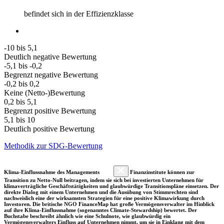
befindet sich in der Effizienzklasse
-10 bis 5,1
Deutlich negative Bewertung
-5,1 bis -0,2
Begrenzt negative Bewertung
-0,2 bis 0,2
Keine (Netto-)Bewertung
0,2 bis 5,1
Begrenzt positive Bewertung
5,1 bis 10
Deutlich positive Bewertung
Methodik zur SDG-Bewertung
Klima-Einflussnahme des Managements
Finanzinstitute können zur
Transition zu Netto-Null beitragen, indem sie sich bei investierten Unternehmen für
klimaverträgliche Geschäftstätigkeiten und glaubwürdige Transitionspläne einsetzen. Der
direkte Dialog mit einem Unternehmen und die Ausübung von Stimmrechten sind
nachweislich eine der wirksamsten Strategien für eine positive Klimawirkung durch
Investoren. Die britische NGO FinanceMap hat große Vermögensverwalter im Hinblick
auf ihre Klima-Einflussnahme (sogenanntes Climate-Stewardship) bewertet. Der
Buchstabe beschreibt ähnlich wie eine Schulnote, wie glaubwürdig ein
Vermögensverwalters Einfluss auf Unternehmen nimmt, um sie in Einklang mit dem