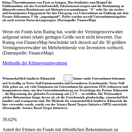
Klima-Übereinkommen von Paris zu bringen. Dies beinhaltet zum Beispiel die
Einflussnahme auf das Geschäftsmodell, Eskalationsstrategien und die Abstimmung zu
klimarelevanten Resolutionen auf Aktionärsversammlungen. "A" steht für ein starkes
und konsequentes Engagement für den Übergang von Unternehmen im Einklang mit dem
Pariser Abkommen, F für „ungenügend“. Dafür wurden sowohl Unternehmensangaben
als auch externe Daten herangezogen. (Datenquelle: FinanceMap)
Wenn ein Fonds kein Rating hat, wurde der Vermögensverwalter
aufgrund seiner relativ geringen Größe noch nicht bewertet. Das
Rating von FinanceMap beschränkt sich derzeit auf die 30 größten
Vermögensverwalter im Mehrheitsbesitz von Investoren weltweit.
(Datenquelle: FinanceMap)
Methodik der Klimaverantwortung
Wissenschaftlich fundierte Klimaziele
Immer mehr Unternehmen bekennen
sich freiwillig zu Netto-Null Emissionszielen und formulieren Zwischenziele. Netto-Null
Ziele geben an, wie viele Emissionen ein Unternehmen bis spätestens 2050 reduzieren und
kompensieren muss, um den Unternehmensbeitrag zur Erreichung der Pariser Klimaziele
– die Begrenzung der globalen Erwärmung auf 1,5°C – zu erfüllen. Die Wirksamkeit
solcher Bekenntnisse hängt davon ab, ob die Zwischenziele glaubwürdig, wissenschaftlich
fundiert und transparent sind. Die Methode für wissenschaftlich fundierte Klimaziele die
hier verwendet wurde, wurde von der Science Based Targets Initiative (SBTi) entwickelt.
(Datenquelle: Science Based Target Initiative).
39.62%
Anteil der Firmen im Fonds mit öffentlichen Bekenntnissen zu