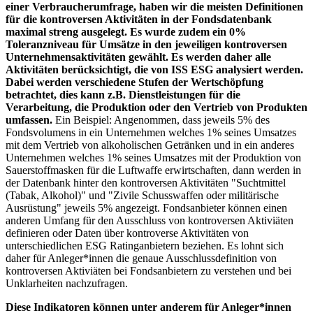
einer Verbraucherumfrage, haben wir die meisten Definitionen
für die kontroversen Aktivitäten in der Fondsdatenbank
maximal streng ausgelegt. Es wurde zudem ein 0%
Toleranzniveau für Umsätze in den jeweiligen kontroversen
Unternehmensaktivitäten gewählt. Es werden daher alle
Aktivitäten berücksichtigt, die von ISS ESG analysiert werden.
Dabei werden verschiedene Stufen der Wertschöpfung
betrachtet, dies kann z.B. Dienstleistungen für die
Verarbeitung, die Produktion oder den Vertrieb von Produkten
umfassen.
Ein Beispiel: Angenommen, dass jeweils 5% des
Fondsvolumens in ein Unternehmen welches 1% seines Umsatzes
mit dem Vertrieb von alkoholischen Getränken und in ein anderes
Unternehmen welches 1% seines Umsatzes mit der Produktion von
Sauerstoffmasken für die Luftwaffe erwirtschaften, dann werden in
der Datenbank hinter den kontroversen Aktivitäten "Suchtmittel
(Tabak, Alkohol)" und "Zivile Schusswaffen oder militärische
Ausrüstung" jeweils 5% angezeigt. Fondsanbieter können einen
anderen Umfang für den Ausschluss von kontroversen Aktiviäten
definieren oder Daten über kontroverse Aktivitäten von
unterschiedlichen ESG Ratinganbietern beziehen. Es lohnt sich
daher für Anleger*innen die genaue Ausschlussdefinition von
kontroversen Aktiviäten bei Fondsanbietern zu verstehen und bei
Unklarheiten nachzufragen.
Diese Indikatoren können unter anderem für Anleger*innen