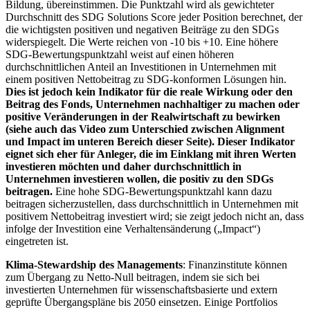
Bildung, übereinstimmen. Die Punktzahl wird als gewichteter
Durchschnitt des SDG Solutions Score jeder Position berechnet, der
die wichtigsten positiven und negativen Beiträge zu den SDGs
widerspiegelt. Die Werte reichen von -10 bis +10. Eine höhere
SDG-Bewertungspunktzahl weist auf einen höheren
durchschnittlichen Anteil an Investitionen in Unternehmen mit
einem positiven Nettobeitrag zu SDG-konformen Lösungen hin.
Dies ist jedoch kein Indikator für die reale Wirkung oder den
Beitrag des Fonds, Unternehmen nachhaltiger zu machen oder
positive Veränderungen in der Realwirtschaft zu bewirken
(siehe auch das Video zum Unterschied zwischen Alignment
und Impact im unteren Bereich dieser Seite). Dieser Indikator
eignet sich eher für Anleger, die im Einklang mit ihren Werten
investieren möchten und daher durchschnittlich in
Unternehmen investieren wollen, die positiv zu den SDGs
beitragen.
Eine hohe SDG-Bewertungspunktzahl kann dazu
beitragen sicherzustellen, dass durchschnittlich in Unternehmen mit
positivem Nettobeitrag investiert wird; sie zeigt jedoch nicht an, dass
infolge der Investition eine Verhaltensänderung („Impact“)
eingetreten ist.
Klima-Stewardship des Managements
: Finanzinstitute können
zum Übergang zu Netto-Null beitragen, indem sie sich bei
investierten Unternehmen für wissenschaftsbasierte und extern
geprüfte Übergangspläne bis 2050 einsetzen. Einige Portfolios