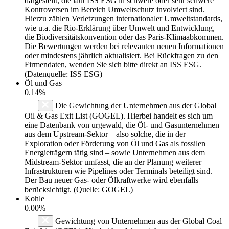
dargestellt, die laut ISS ESG in schwere oder sehr schwere
Kontroversen im Bereich Umweltschutz involviert sind.
Hierzu zählen Verletzungen internationaler Umweltstandards,
wie u.a. die Rio-Erklärung über Umwelt und Entwicklung,
die Biodiversitätskonvention oder das Paris-Klimaabkommen.
Die Bewertungen werden bei relevanten neuen Informationen
oder mindestens jährlich aktualisiert. Bei Rückfragen zu den
Firmendaten, wenden Sie sich bitte direkt an ISS ESG.
(Datenquelle: ISS ESG)
Öl und Gas
0.14%
Die Gewichtung der Unternehmen aus der Global
Oil & Gas Exit List (GOGEL). Hierbei handelt es sich um
eine Datenbank von urgewald, die Öl- und Gasunternehmen
aus dem Upstream-Sektor – also solche, die in der
Exploration oder Förderung von Öl und Gas als fossilen
Energieträgern tätig sind – sowie Unternehmen aus dem
Midstream-Sektor umfasst, die an der Planung weiterer
Infrastrukturen wie Pipelines oder Terminals beteiligt sind.
Der Bau neuer Gas- oder Ölkraftwerke wird ebenfalls
berücksichtigt. (Quelle: GOGEL)
Kohle
0.00%
Gewichtung von Unternehmen aus der Global Coal