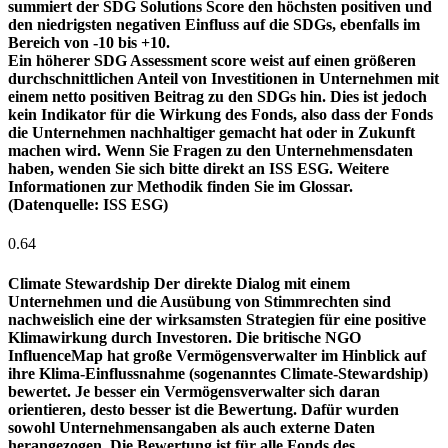
summiert der SDG Solutions Score den höchsten positiven und
den niedrigsten negativen Einfluss auf die SDGs, ebenfalls im
Bereich von -10 bis +10.
Ein höherer SDG Assessment score weist auf einen größeren
durchschnittlichen Anteil von Investitionen in Unternehmen mit
einem netto positiven Beitrag zu den SDGs hin. Dies ist jedoch
kein Indikator für die Wirkung des Fonds, also dass der Fonds
die Unternehmen nachhaltiger gemacht hat oder in Zukunft
machen wird. Wenn Sie Fragen zu den Unternehmensdaten
haben, wenden Sie sich bitte direkt an ISS ESG. Weitere
Informationen zur Methodik finden Sie im Glossar.
(Datenquelle: ISS ESG)
0.64
Climate Stewardship
Der direkte Dialog mit einem
Unternehmen und die Ausübung von Stimmrechten sind
nachweislich eine der wirksamsten Strategien für eine positive
Klimawirkung durch Investoren. Die britische NGO
InfluenceMap hat große Vermögensverwalter im Hinblick auf
ihre Klima-Einflussnahme (sogenanntes Climate-Stewardship)
bewertet. Je besser ein Vermögensverwalter sich daran
orientieren, desto besser ist die Bewertung. Dafür wurden
sowohl Unternehmensangaben als auch externe Daten
herangezogen. Die Bewertung ist für alle Fonds des