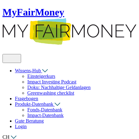
MyFairMoney
Wissens-Hub
Einsteigerkurs
Impact Investing Podcast
Doku: Nachhaltige Geldanlagen
Greenwashing checklist
Fragebogen
Produkt-Datenbank
Fonds-Datenbank
Impact-Datenbank
Gute Beratung
Login
CH