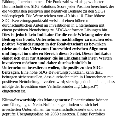
Bildung, übereinstimmen. Die Punktzahl wird als gewichteter
Durchschnitt des SDG Solutions Score jeder Position berechnet, der
die wichtigsten positiven und negativen Beiträge zu den SDGs
widerspiegelt. Die Werte reichen von -10 bis +10. Eine höhere
SDG-Bewertungspunktzahl weist auf einen höheren
durchschnittlichen Anteil an Investitionen in Unternehmen mit
einem positiven Nettobeitrag zu SDG-konformen Lösungen hin.
Dies ist jedoch kein Indikator für die reale Wirkung oder den
Beitrag des Fonds, Unternehmen nachhaltiger zu machen oder
positive Veränderungen in der Realwirtschaft zu bewirken
(siehe auch das Video zum Unterschied zwischen Alignment
und Impact im unteren Bereich dieser Seite). Dieser Indikator
eignet sich eher für Anleger, die im Einklang mit ihren Werten
investieren möchten und daher durchschnittlich in
Unternehmen investieren wollen, die positiv zu den SDGs
beitragen.
Eine hohe SDG-Bewertungspunktzahl kann dazu
beitragen sicherzustellen, dass durchschnittlich in Unternehmen mit
positivem Nettobeitrag investiert wird; sie zeigt jedoch nicht an, dass
infolge der Investition eine Verhaltensänderung („Impact“)
eingetreten ist.
Klima-Stewardship des Managements
: Finanzinstitute können
zum Übergang zu Netto-Null beitragen, indem sie sich bei
investierten Unternehmen für wissenschaftsbasierte und extern
geprüfte Übergangspläne bis 2050 einsetzen. Einige Portfolios