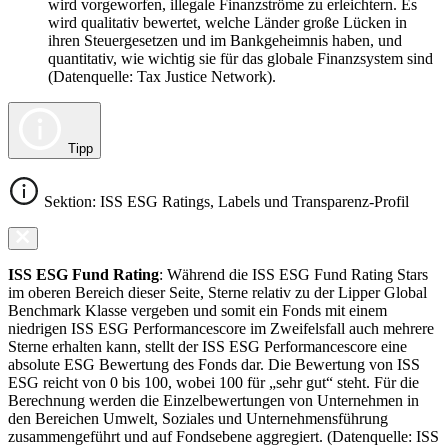
wird vorgeworfen, illegale Finanzströme zu erleichtern. Es
wird qualitativ bewertet, welche Länder große Lücken in
ihren Steuergesetzen und im Bankgeheimnis haben, und
quantitativ, wie wichtig sie für das globale Finanzsystem sind
(Datenquelle: Tax Justice Network).
Tipp
Sektion: ISS ESG Ratings, Labels und Transparenz-Profil
ISS ESG Fund Rating
: Während die ISS ESG Fund Rating Stars
im oberen Bereich dieser Seite, Sterne relativ zu der Lipper Global
Benchmark Klasse vergeben und somit ein Fonds mit einem
niedrigen ISS ESG Performancescore im Zweifelsfall auch mehrere
Sterne erhalten kann, stellt der ISS ESG Performancescore eine
absolute ESG Bewertung des Fonds dar. Die Bewertung von ISS
ESG reicht von 0 bis 100, wobei 100 für „sehr gut“ steht. Für die
Berechnung werden die Einzelbewertungen von Unternehmen in
den Bereichen Umwelt, Soziales und Unternehmensführung
zusammengeführt und auf Fondsebene aggregiert. (Datenquelle: ISS