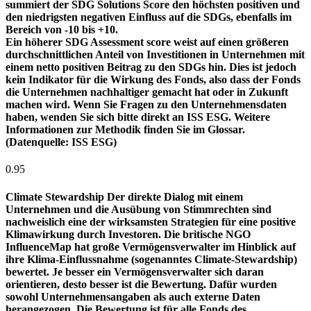
summiert der SDG Solutions Score den höchsten positiven und
den niedrigsten negativen Einfluss auf die SDGs, ebenfalls im
Bereich von -10 bis +10.
Ein höherer SDG Assessment score weist auf einen größeren
durchschnittlichen Anteil von Investitionen in Unternehmen mit
einem netto positiven Beitrag zu den SDGs hin. Dies ist jedoch
kein Indikator für die Wirkung des Fonds, also dass der Fonds
die Unternehmen nachhaltiger gemacht hat oder in Zukunft
machen wird. Wenn Sie Fragen zu den Unternehmensdaten
haben, wenden Sie sich bitte direkt an ISS ESG. Weitere
Informationen zur Methodik finden Sie im Glossar.
(Datenquelle: ISS ESG)
0.95
Climate Stewardship
Der direkte Dialog mit einem
Unternehmen und die Ausübung von Stimmrechten sind
nachweislich eine der wirksamsten Strategien für eine positive
Klimawirkung durch Investoren. Die britische NGO
InfluenceMap hat große Vermögensverwalter im Hinblick auf
ihre Klima-Einflussnahme (sogenanntes Climate-Stewardship)
bewertet. Je besser ein Vermögensverwalter sich daran
orientieren, desto besser ist die Bewertung. Dafür wurden
sowohl Unternehmensangaben als auch externe Daten
herangezogen. Die Bewertung ist für alle Fonds des