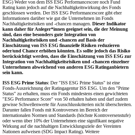
ESG) Weder von dem ISS ESG Performancescore noch Fund
Rating kann jedoch auf die Nachhaltigkeitswirkung des Fonds
geschlossen werden. Der ISS ESG Performancescore gibt eher
Informationen darüber wie gut die Unternehmen im Fonds
Nachhaltigkeitsrisiken und -chancen managen.
Dieser Indikator
kann daher für Anleger*innen geeignet sein, die der Meinung
sind, dass eine besonders gute Integration von
Nachhaltigkeitsrisiken und -chancen auf Basis der
Einschätzung von ISS ESG finanzielle Risiken reduzieren
oder/und Chance erhöhen könnten. Es sollte jedoch das Risiko
berücksichtigt werden, dass die Einschätzung von ISS ESG zur
Integration von Nachhaltigkeitsrisiken und -chancen einzelner
Unternehmen abweichend von anderen ESG Ratinganbietern
sein kann.
ISS ESG Prime Status
: Der "ISS ESG Prime Status" ist eine
Fonds-Auszeichnung der Ratingagentur ISS ESG. Um den "Prime
Status" zu erhalten, muss ein Fonds mindestens einen gewichteten
"ESG Performance Score" von 50 erhalten haben und darf zudem
gewisse Schwellenwerte für Ausschlusskriterien nicht überschreiten.
Darunter fallen Fonds mit Kontroversen im Bereich der
internationalen Normen und Standards (höchste Kontroversenstufe)
oder wenn über 10% der Unternehmen eine signifikant negative
Wirkung auf die nachhaltigen Entwicklungsziele der Vereinten
Nationen aufweisen (SDG Impact Rating). Weitere