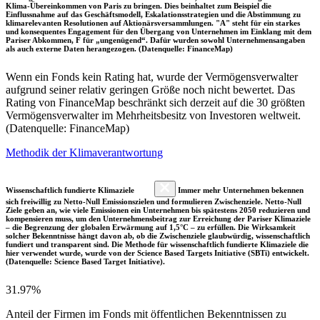
Klima-Übereinkommen von Paris zu bringen. Dies beinhaltet zum Beispiel die
Einflussnahme auf das Geschäftsmodell, Eskalationsstrategien und die Abstimmung zu
klimarelevanten Resolutionen auf Aktionärsversammlungen. "A" steht für ein starkes
und konsequentes Engagement für den Übergang von Unternehmen im Einklang mit dem
Pariser Abkommen, F für „ungenügend“. Dafür wurden sowohl Unternehmensangaben
als auch externe Daten herangezogen. (Datenquelle: FinanceMap)
Wenn ein Fonds kein Rating hat, wurde der Vermögensverwalter
aufgrund seiner relativ geringen Größe noch nicht bewertet. Das
Rating von FinanceMap beschränkt sich derzeit auf die 30 größten
Vermögensverwalter im Mehrheitsbesitz von Investoren weltweit.
(Datenquelle: FinanceMap)
Methodik der Klimaverantwortung
Wissenschaftlich fundierte Klimaziele
Immer mehr Unternehmen bekennen
sich freiwillig zu Netto-Null Emissionszielen und formulieren Zwischenziele. Netto-Null
Ziele geben an, wie viele Emissionen ein Unternehmen bis spätestens 2050 reduzieren und
kompensieren muss, um den Unternehmensbeitrag zur Erreichung der Pariser Klimaziele
– die Begrenzung der globalen Erwärmung auf 1,5°C – zu erfüllen. Die Wirksamkeit
solcher Bekenntnisse hängt davon ab, ob die Zwischenziele glaubwürdig, wissenschaftlich
fundiert und transparent sind. Die Methode für wissenschaftlich fundierte Klimaziele die
hier verwendet wurde, wurde von der Science Based Targets Initiative (SBTi) entwickelt.
(Datenquelle: Science Based Target Initiative).
31.97%
Anteil der Firmen im Fonds mit öffentlichen Bekenntnissen zu