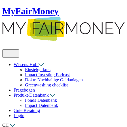
MyFairMoney
Wissens-Hub
Einsteigerkurs
Impact Investing Podcast
Doku: Nachhaltige Geldanlagen
Greenwashing checklist
Fragebogen
Produkt-Datenbank
Fonds-Datenbank
Impact-Datenbank
Gute Beratung
Login
CH