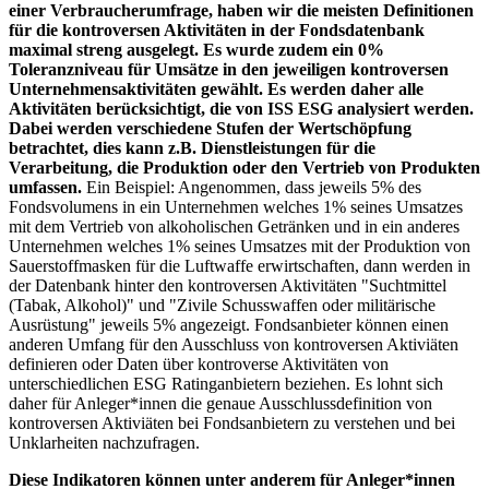
einer Verbraucherumfrage, haben wir die meisten Definitionen
für die kontroversen Aktivitäten in der Fondsdatenbank
maximal streng ausgelegt. Es wurde zudem ein 0%
Toleranzniveau für Umsätze in den jeweiligen kontroversen
Unternehmensaktivitäten gewählt. Es werden daher alle
Aktivitäten berücksichtigt, die von ISS ESG analysiert werden.
Dabei werden verschiedene Stufen der Wertschöpfung
betrachtet, dies kann z.B. Dienstleistungen für die
Verarbeitung, die Produktion oder den Vertrieb von Produkten
umfassen.
Ein Beispiel: Angenommen, dass jeweils 5% des
Fondsvolumens in ein Unternehmen welches 1% seines Umsatzes
mit dem Vertrieb von alkoholischen Getränken und in ein anderes
Unternehmen welches 1% seines Umsatzes mit der Produktion von
Sauerstoffmasken für die Luftwaffe erwirtschaften, dann werden in
der Datenbank hinter den kontroversen Aktivitäten "Suchtmittel
(Tabak, Alkohol)" und "Zivile Schusswaffen oder militärische
Ausrüstung" jeweils 5% angezeigt. Fondsanbieter können einen
anderen Umfang für den Ausschluss von kontroversen Aktiviäten
definieren oder Daten über kontroverse Aktivitäten von
unterschiedlichen ESG Ratinganbietern beziehen. Es lohnt sich
daher für Anleger*innen die genaue Ausschlussdefinition von
kontroversen Aktiviäten bei Fondsanbietern zu verstehen und bei
Unklarheiten nachzufragen.
Diese Indikatoren können unter anderem für Anleger*innen