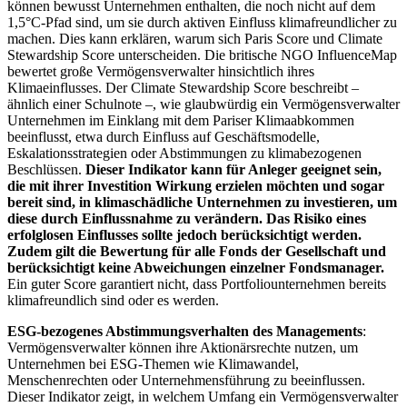
können bewusst Unternehmen enthalten, die noch nicht auf dem
1,5°C-Pfad sind, um sie durch aktiven Einfluss klimafreundlicher zu
machen. Dies kann erklären, warum sich Paris Score und Climate
Stewardship Score unterscheiden. Die britische NGO InfluenceMap
bewertet große Vermögensverwalter hinsichtlich ihres
Klimaeinflusses. Der Climate Stewardship Score beschreibt –
ähnlich einer Schulnote –, wie glaubwürdig ein Vermögensverwalter
Unternehmen im Einklang mit dem Pariser Klimaabkommen
beeinflusst, etwa durch Einfluss auf Geschäftsmodelle,
Eskalationsstrategien oder Abstimmungen zu klimabezogenen
Beschlüssen.
Dieser Indikator kann für Anleger geeignet sein,
die mit ihrer Investition Wirkung erzielen möchten und sogar
bereit sind, in klimaschädliche Unternehmen zu investieren, um
diese durch Einflussnahme zu verändern. Das Risiko eines
erfolglosen Einflusses sollte jedoch berücksichtigt werden.
Zudem gilt die Bewertung für alle Fonds der Gesellschaft und
berücksichtigt keine Abweichungen einzelner Fondsmanager.
Ein guter Score garantiert nicht, dass Portfoliounternehmen bereits
klimafreundlich sind oder es werden.
ESG-bezogenes Abstimmungsverhalten des Managements
:
Vermögensverwalter können ihre Aktionärsrechte nutzen, um
Unternehmen bei ESG-Themen wie Klimawandel,
Menschenrechten oder Unternehmensführung zu beeinflussen.
Dieser Indikator zeigt, in welchem Umfang ein Vermögensverwalter