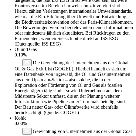
dargestellt, die laut ISS ESG in schwere oder sehr schwere
Kontroversen im Bereich Umweltschutz involviert sind.
Hierzu zählen Verletzungen internationaler Umweltstandards,
wie u.a. die Rio-Erklärung über Umwelt und Entwicklung,
die Biodiversitätskonvention oder das Paris-Klimaabkommen.
Die Bewertungen werden bei relevanten neuen Informationen
oder mindestens jährlich aktualisiert. Bei Rückfragen zu den
Firmendaten, wenden Sie sich bitte direkt an ISS ESG.
(Datenquelle: ISS ESG)
Öl und Gas
0.10%
Die Gewichtung der Unternehmen aus der Global
Oil & Gas Exit List (GOGEL). Hierbei handelt es sich um
eine Datenbank von urgewald, die Öl- und Gasunternehmen
aus dem Upstream-Sektor – also solche, die in der
Exploration oder Förderung von Öl und Gas als fossilen
Energieträgern tätig sind – sowie Unternehmen aus dem
Midstream-Sektor umfasst, die an der Planung weiterer
Infrastrukturen wie Pipelines oder Terminals beteiligt sind.
Der Bau neuer Gas- oder Ölkraftwerke wird ebenfalls
berücksichtigt. (Quelle: GOGEL)
Kohle
0.00%
Gewichtung von Unternehmen aus der Global Coal