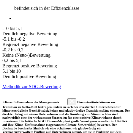
befindet sich in der Effizienzklasse
-10 bis 5,1
Deutlich negative Bewertung
-5,1 bis -0,2
Begrenzt negative Bewertung
-0,2 bis 0,2
Keine (Netto-)Bewertung
0,2 bis 5,1
Begrenzt positive Bewertung
5,1 bis 10
Deutlich positive Bewertung
Methodik zur SDG-Bewertung
Klima-Einflussnahme des Managements
Finanzinstitute können zur
Transition zu Netto-Null beitragen, indem sie sich bei investierten Unternehmen für
klimaverträgliche Geschäftstätigkeiten und glaubwürdige Transitionspläne einsetzen. Der
direkte Dialog mit einem Unternehmen und die Ausübung von Stimmrechten sind
nachweislich eine der wirksamsten Strategien für eine positive Klimawirkung durch
Investoren. Die britische NGO FinanceMap hat große Vermögensverwalter im Hinblick
auf ihre Klima-Einflussnahme (sogenanntes Climate-Stewardship) bewertet. Der
Buchstabe beschreibt ähnlich wie eine Schulnote, wie glaubwürdig ein
Vermögensverwalters Einfluss auf Unternehmen nimmt, um sie in Einklang mit dem