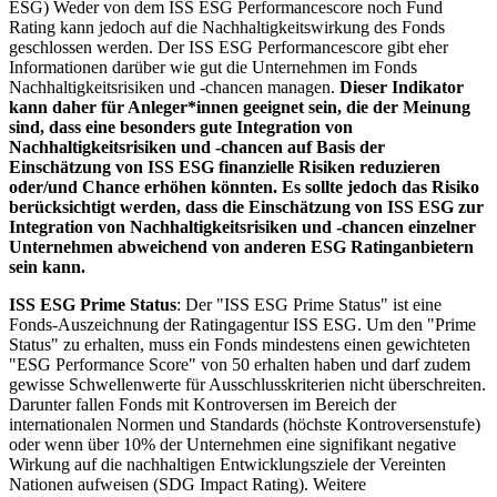
ESG) Weder von dem ISS ESG Performancescore noch Fund
Rating kann jedoch auf die Nachhaltigkeitswirkung des Fonds
geschlossen werden. Der ISS ESG Performancescore gibt eher
Informationen darüber wie gut die Unternehmen im Fonds
Nachhaltigkeitsrisiken und -chancen managen.
Dieser Indikator
kann daher für Anleger*innen geeignet sein, die der Meinung
sind, dass eine besonders gute Integration von
Nachhaltigkeitsrisiken und -chancen auf Basis der
Einschätzung von ISS ESG finanzielle Risiken reduzieren
oder/und Chance erhöhen könnten. Es sollte jedoch das Risiko
berücksichtigt werden, dass die Einschätzung von ISS ESG zur
Integration von Nachhaltigkeitsrisiken und -chancen einzelner
Unternehmen abweichend von anderen ESG Ratinganbietern
sein kann.
ISS ESG Prime Status
: Der "ISS ESG Prime Status" ist eine
Fonds-Auszeichnung der Ratingagentur ISS ESG. Um den "Prime
Status" zu erhalten, muss ein Fonds mindestens einen gewichteten
"ESG Performance Score" von 50 erhalten haben und darf zudem
gewisse Schwellenwerte für Ausschlusskriterien nicht überschreiten.
Darunter fallen Fonds mit Kontroversen im Bereich der
internationalen Normen und Standards (höchste Kontroversenstufe)
oder wenn über 10% der Unternehmen eine signifikant negative
Wirkung auf die nachhaltigen Entwicklungsziele der Vereinten
Nationen aufweisen (SDG Impact Rating). Weitere