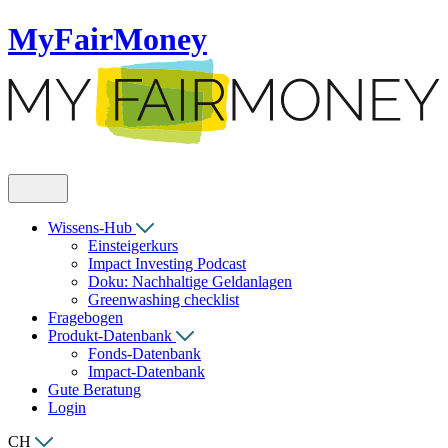
MyFairMoney
Wissens-Hub
Einsteigerkurs
Impact Investing Podcast
Doku: Nachhaltige Geldanlagen
Greenwashing checklist
Fragebogen
Produkt-Datenbank
Fonds-Datenbank
Impact-Datenbank
Gute Beratung
Login
CH