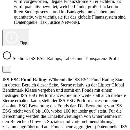
wird vorgeworfen, illegale Finanzströme zu erleichtern. Es
wird qualitativ bewertet, welche Länder große Lücken in
ihren Steuergesetzen und im Bankgeheimnis haben, und
quantitativ, wie wichtig sie für das globale Finanzsystem sind
(Datenquelle: Tax Justice Network).
Tipp
Sektion: ISS ESG Ratings, Labels und Transparenz-Profil
ISS ESG Fund Rating
: Während die ISS ESG Fund Rating Stars
im oberen Bereich dieser Seite, Sterne relativ zu der Lipper Global
Benchmark Klasse vergeben und somit ein Fonds mit einem
niedrigen ISS ESG Performancescore im Zweifelsfall auch mehrere
Sterne erhalten kann, stellt der ISS ESG Performancescore eine
absolute ESG Bewertung des Fonds dar. Die Bewertung von ISS
ESG reicht von 0 bis 100, wobei 100 für „sehr gut“ steht. Für die
Berechnung werden die Einzelbewertungen von Unternehmen in
den Bereichen Umwelt, Soziales und Unternehmensführung
zusammengeführt und auf Fondsebene aggregiert. (Datenquelle: ISS