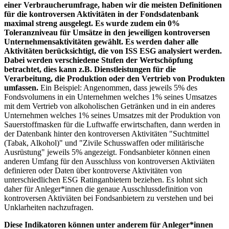
einer Verbraucherumfrage, haben wir die meisten Definitionen
für die kontroversen Aktivitäten in der Fondsdatenbank
maximal streng ausgelegt. Es wurde zudem ein 0%
Toleranzniveau für Umsätze in den jeweiligen kontroversen
Unternehmensaktivitäten gewählt. Es werden daher alle
Aktivitäten berücksichtigt, die von ISS ESG analysiert werden.
Dabei werden verschiedene Stufen der Wertschöpfung
betrachtet, dies kann z.B. Dienstleistungen für die
Verarbeitung, die Produktion oder den Vertrieb von Produkten
umfassen.
Ein Beispiel: Angenommen, dass jeweils 5% des
Fondsvolumens in ein Unternehmen welches 1% seines Umsatzes
mit dem Vertrieb von alkoholischen Getränken und in ein anderes
Unternehmen welches 1% seines Umsatzes mit der Produktion von
Sauerstoffmasken für die Luftwaffe erwirtschaften, dann werden in
der Datenbank hinter den kontroversen Aktivitäten "Suchtmittel
(Tabak, Alkohol)" und "Zivile Schusswaffen oder militärische
Ausrüstung" jeweils 5% angezeigt. Fondsanbieter können einen
anderen Umfang für den Ausschluss von kontroversen Aktiviäten
definieren oder Daten über kontroverse Aktivitäten von
unterschiedlichen ESG Ratinganbietern beziehen. Es lohnt sich
daher für Anleger*innen die genaue Ausschlussdefinition von
kontroversen Aktiviäten bei Fondsanbietern zu verstehen und bei
Unklarheiten nachzufragen.
Diese Indikatoren können unter anderem für Anleger*innen