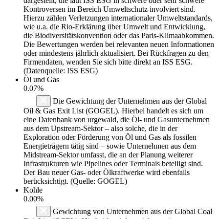
dargestellt, die laut ISS ESG in schwere oder sehr schwere
Kontroversen im Bereich Umweltschutz involviert sind.
Hierzu zählen Verletzungen internationaler Umweltstandards,
wie u.a. die Rio-Erklärung über Umwelt und Entwicklung,
die Biodiversitätskonvention oder das Paris-Klimaabkommen.
Die Bewertungen werden bei relevanten neuen Informationen
oder mindestens jährlich aktualisiert. Bei Rückfragen zu den
Firmendaten, wenden Sie sich bitte direkt an ISS ESG.
(Datenquelle: ISS ESG)
Öl und Gas
0.07%
Die Gewichtung der Unternehmen aus der Global
Oil & Gas Exit List (GOGEL). Hierbei handelt es sich um
eine Datenbank von urgewald, die Öl- und Gasunternehmen
aus dem Upstream-Sektor – also solche, die in der
Exploration oder Förderung von Öl und Gas als fossilen
Energieträgern tätig sind – sowie Unternehmen aus dem
Midstream-Sektor umfasst, die an der Planung weiterer
Infrastrukturen wie Pipelines oder Terminals beteiligt sind.
Der Bau neuer Gas- oder Ölkraftwerke wird ebenfalls
berücksichtigt. (Quelle: GOGEL)
Kohle
0.00%
Gewichtung von Unternehmen aus der Global Coal