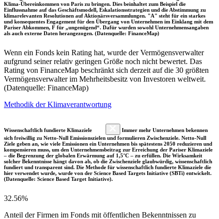
Klima-Übereinkommen von Paris zu bringen. Dies beinhaltet zum Beispiel die
Einflussnahme auf das Geschäftsmodell, Eskalationsstrategien und die Abstimmung zu
klimarelevanten Resolutionen auf Aktionärsversammlungen. "A" steht für ein starkes
und konsequentes Engagement für den Übergang von Unternehmen im Einklang mit dem
Pariser Abkommen, F für „ungenügend“. Dafür wurden sowohl Unternehmensangaben
als auch externe Daten herangezogen. (Datenquelle: FinanceMap)
Wenn ein Fonds kein Rating hat, wurde der Vermögensverwalter
aufgrund seiner relativ geringen Größe noch nicht bewertet. Das
Rating von FinanceMap beschränkt sich derzeit auf die 30 größten
Vermögensverwalter im Mehrheitsbesitz von Investoren weltweit.
(Datenquelle: FinanceMap)
Methodik der Klimaverantwortung
Wissenschaftlich fundierte Klimaziele
Immer mehr Unternehmen bekennen
sich freiwillig zu Netto-Null Emissionszielen und formulieren Zwischenziele. Netto-Null
Ziele geben an, wie viele Emissionen ein Unternehmen bis spätestens 2050 reduzieren und
kompensieren muss, um den Unternehmensbeitrag zur Erreichung der Pariser Klimaziele
– die Begrenzung der globalen Erwärmung auf 1,5°C – zu erfüllen. Die Wirksamkeit
solcher Bekenntnisse hängt davon ab, ob die Zwischenziele glaubwürdig, wissenschaftlich
fundiert und transparent sind. Die Methode für wissenschaftlich fundierte Klimaziele die
hier verwendet wurde, wurde von der Science Based Targets Initiative (SBTi) entwickelt.
(Datenquelle: Science Based Target Initiative).
32.56%
Anteil der Firmen im Fonds mit öffentlichen Bekenntnissen zu