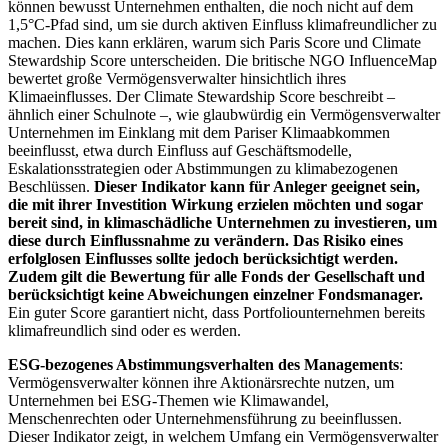
können bewusst Unternehmen enthalten, die noch nicht auf dem
1,5°C-Pfad sind, um sie durch aktiven Einfluss klimafreundlicher zu
machen. Dies kann erklären, warum sich Paris Score und Climate
Stewardship Score unterscheiden. Die britische NGO InfluenceMap
bewertet große Vermögensverwalter hinsichtlich ihres
Klimaeinflusses. Der Climate Stewardship Score beschreibt –
ähnlich einer Schulnote –, wie glaubwürdig ein Vermögensverwalter
Unternehmen im Einklang mit dem Pariser Klimaabkommen
beeinflusst, etwa durch Einfluss auf Geschäftsmodelle,
Eskalationsstrategien oder Abstimmungen zu klimabezogenen
Beschlüssen.
Dieser Indikator kann für Anleger geeignet sein,
die mit ihrer Investition Wirkung erzielen möchten und sogar
bereit sind, in klimaschädliche Unternehmen zu investieren, um
diese durch Einflussnahme zu verändern. Das Risiko eines
erfolglosen Einflusses sollte jedoch berücksichtigt werden.
Zudem gilt die Bewertung für alle Fonds der Gesellschaft und
berücksichtigt keine Abweichungen einzelner Fondsmanager.
Ein guter Score garantiert nicht, dass Portfoliounternehmen bereits
klimafreundlich sind oder es werden.
ESG-bezogenes Abstimmungsverhalten des Managements
:
Vermögensverwalter können ihre Aktionärsrechte nutzen, um
Unternehmen bei ESG-Themen wie Klimawandel,
Menschenrechten oder Unternehmensführung zu beeinflussen.
Dieser Indikator zeigt, in welchem Umfang ein Vermögensverwalter