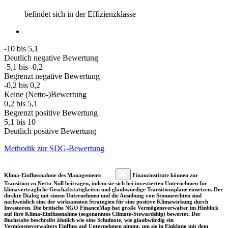
befindet sich in der Effizienzklasse
-10 bis 5,1
Deutlich negative Bewertung
-5,1 bis -0,2
Begrenzt negative Bewertung
-0,2 bis 0,2
Keine (Netto-)Bewertung
0,2 bis 5,1
Begrenzt positive Bewertung
5,1 bis 10
Deutlich positive Bewertung
Methodik zur SDG-Bewertung
Klima-Einflussnahme des Managements
Finanzinstitute können zur
Transition zu Netto-Null beitragen, indem sie sich bei investierten Unternehmen für
klimaverträgliche Geschäftstätigkeiten und glaubwürdige Transitionspläne einsetzen. Der
direkte Dialog mit einem Unternehmen und die Ausübung von Stimmrechten sind
nachweislich eine der wirksamsten Strategien für eine positive Klimawirkung durch
Investoren. Die britische NGO FinanceMap hat große Vermögensverwalter im Hinblick
auf ihre Klima-Einflussnahme (sogenanntes Climate-Stewardship) bewertet. Der
Buchstabe beschreibt ähnlich wie eine Schulnote, wie glaubwürdig ein
Vermögensverwalters Einfluss auf Unternehmen nimmt, um sie in Einklang mit dem