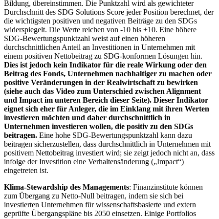
Bildung, übereinstimmen. Die Punktzahl wird als gewichteter
Durchschnitt des SDG Solutions Score jeder Position berechnet, der
die wichtigsten positiven und negativen Beiträge zu den SDGs
widerspiegelt. Die Werte reichen von -10 bis +10. Eine höhere
SDG-Bewertungspunktzahl weist auf einen höheren
durchschnittlichen Anteil an Investitionen in Unternehmen mit
einem positiven Nettobeitrag zu SDG-konformen Lösungen hin.
Dies ist jedoch kein Indikator für die reale Wirkung oder den
Beitrag des Fonds, Unternehmen nachhaltiger zu machen oder
positive Veränderungen in der Realwirtschaft zu bewirken
(siehe auch das Video zum Unterschied zwischen Alignment
und Impact im unteren Bereich dieser Seite). Dieser Indikator
eignet sich eher für Anleger, die im Einklang mit ihren Werten
investieren möchten und daher durchschnittlich in
Unternehmen investieren wollen, die positiv zu den SDGs
beitragen.
Eine hohe SDG-Bewertungspunktzahl kann dazu
beitragen sicherzustellen, dass durchschnittlich in Unternehmen mit
positivem Nettobeitrag investiert wird; sie zeigt jedoch nicht an, dass
infolge der Investition eine Verhaltensänderung („Impact“)
eingetreten ist.
Klima-Stewardship des Managements
: Finanzinstitute können
zum Übergang zu Netto-Null beitragen, indem sie sich bei
investierten Unternehmen für wissenschaftsbasierte und extern
geprüfte Übergangspläne bis 2050 einsetzen. Einige Portfolios