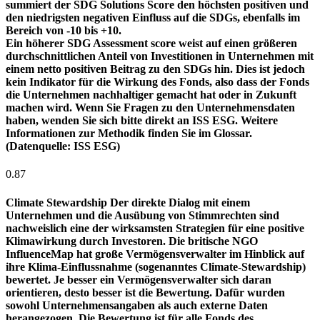
summiert der SDG Solutions Score den höchsten positiven und
den niedrigsten negativen Einfluss auf die SDGs, ebenfalls im
Bereich von -10 bis +10.
Ein höherer SDG Assessment score weist auf einen größeren
durchschnittlichen Anteil von Investitionen in Unternehmen mit
einem netto positiven Beitrag zu den SDGs hin. Dies ist jedoch
kein Indikator für die Wirkung des Fonds, also dass der Fonds
die Unternehmen nachhaltiger gemacht hat oder in Zukunft
machen wird. Wenn Sie Fragen zu den Unternehmensdaten
haben, wenden Sie sich bitte direkt an ISS ESG. Weitere
Informationen zur Methodik finden Sie im Glossar.
(Datenquelle: ISS ESG)
0.87
Climate Stewardship
Der direkte Dialog mit einem
Unternehmen und die Ausübung von Stimmrechten sind
nachweislich eine der wirksamsten Strategien für eine positive
Klimawirkung durch Investoren. Die britische NGO
InfluenceMap hat große Vermögensverwalter im Hinblick auf
ihre Klima-Einflussnahme (sogenanntes Climate-Stewardship)
bewertet. Je besser ein Vermögensverwalter sich daran
orientieren, desto besser ist die Bewertung. Dafür wurden
sowohl Unternehmensangaben als auch externe Daten
herangezogen. Die Bewertung ist für alle Fonds des