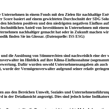
e Unternehmen in einem Fonds mit den Zielen für nachhaltige En
er Score basiert auf einem gewichteten Durchschnitt der SDG Solu
n höchsten positiven und den niedrigsten negativen Einfluss auf 
schnittlichen Anteil von Investitionen in Unternehmen mit einem n
 Unternehmen nachhaltiger gemacht hat oder in Zukunft machen 
hodik finden Sie im Glossar. (Datenquelle: ISS ESG)
und die Ausübung von Stimmrechten sind nachweislich eine der w
sverwalter im Hinblick auf ihre Klima-Einflussnahme (sogenanntes
ie Bewertung. Dafür wurden sowohl Unternehmensangaben als auch e
t, wurde der Vermögensverwalter aufgrund seiner relativ geringe
n aus den Bereichen Umwelt, Soziales und Unternehmensführung mi
d in der Detailansicht angezeigt. Dies sind jedoch keine Indikat