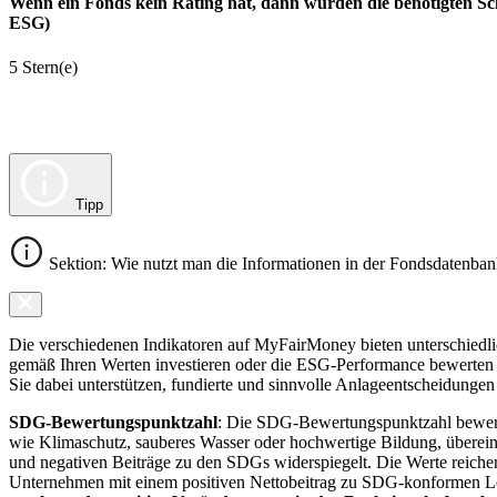
Wenn ein Fonds kein Rating hat, dann wurden die benötigten Sc
ESG)
5 Stern(e)
Tipp
Sektion: Wie nutzt man die Informationen in der Fondsdatenba
Die verschiedenen Indikatoren auf MyFairMoney bieten unterschiedlich
gemäß Ihren Werten investieren oder die ESG-Performance bewerten mö
Sie dabei unterstützen, fundierte und sinnvolle Anlageentscheidungen 
SDG-Bewertungspunktzahl
: Die SDG-Bewertungspunktzahl bewerte
wie Klimaschutz, sauberes Wasser oder hochwertige Bildung, übereins
und negativen Beiträge zu den SDGs widerspiegelt. Die Werte reiche
Unternehmen mit einem positiven Nettobeitrag zu SDG-konformen 