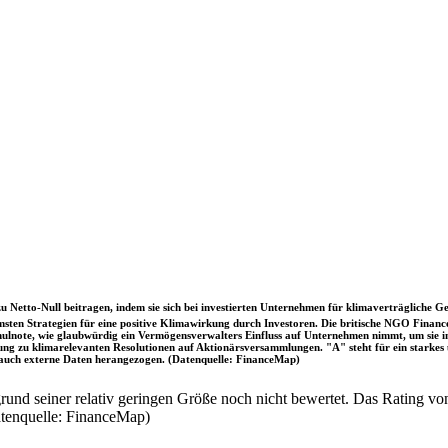
u Netto-Null beitragen, indem sie sich bei investierten Unternehmen für klimaverträgliche Ge
sten Strategien für eine positive Klimawirkung durch Investoren. Die britische NGO Fina
chulnote, wie glaubwürdig ein Vermögensverwalters Einfluss auf Unternehmen nimmt, um sie
immung zu klimarelevanten Resolutionen auf Aktionärsversammlungen. "A" steht für ein sta
uch externe Daten herangezogen. (Datenquelle: FinanceMap)
nd seiner relativ geringen Größe noch nicht bewertet. Das Rating von
atenquelle: FinanceMap)