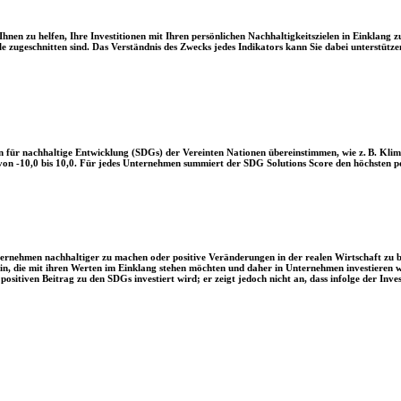
en zu helfen, Ihre Investitionen mit Ihren persönlichen Nachhaltigkeitszielen in Einklang zu
le zugeschnitten sind. Das Verständnis des Zwecks jedes Indikators kann Sie dabei unterstützen
 für nachhaltige Entwicklung (SDGs) der Vereinten Nationen übereinstimmen, wie z. B. Klim
n -10,0 bis 10,0. Für jedes Unternehmen summiert der SDG Solutions Score den höchsten posi
Unternehmen nachhaltiger zu machen oder positive Veränderungen in der realen Wirtschaft zu
 sein, die mit ihren Werten im Einklang stehen möchten und daher in Unternehmen investieren
positiven Beitrag zu den SDGs investiert wird; er zeigt jedoch nicht an, dass infolge der In