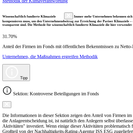
Methodik der Klimaverantwortung
Wissenschaftlich fundierte Klimaziele
Immer mehr Unternehmen bekennen sich fre
kompensieren muss, um den Unternehmensbeitrag zur Erreichung der Pariser Klimaziele – d
transparent sind. Die Methode für wissenschaftlich fundierte Klimaziele die hier verwendet 
31.70%
Anteil der Firmen im Fonds mit öffentlichen Bekenntnissen zu Netto-N
Unternehmen, die Maßnahmen ergreifen Methodik
Tipp
Sektion: Kontroverse Beteiligungen im Fonds
Die Informationen in dieser Sektion zeigen den Anteil von Firmen im F
die Anlageentscheidung ist, ist natürlich den Anlegern selbst überlas
Aktivitäten" investiert. Wenn einige dieser Aktivitäten problematisch
Großteil von der Nachhaltigkeits-Rating-Agentur ISS ESG zugeliefer