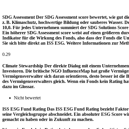
SDG Assessment
Der SDG Assessment score bewertet, wie gut di
z. B. Klimaschutz, hochwertige Bildung oder sauberes Wasser. D
10,0. Für jedes Unternehmen summiert der SDG Solutions Score de
Ein höherer SDG Assessment score weist auf einen größeren durch
Indikator für die Wirkung des Fonds, also dass der Fonds die
Sie sich bitte direkt an ISS ESG. Weitere Informationen zur Met
0.29
Climate Stewardship
Der direkte Dialog mit einem Unternehmen 
Investoren. Die britische NGO InfluenceMap hat große Vermögen
Vermögensverwalter sich daran orientieren, desto besser ist d
des Vermögensverwalters gleich. Wenn ein Fonds kein Rating ha
dazu im Glossar.
Nicht bewertet
ISS ESG Fund Rating
Das ISS ESG Fund Rating bezieht Faktore
seine Vergleichsgruppe abschneidet. Ein absoluter ESG Score wir
gemacht zu haben oder in Zukunft zu machen.