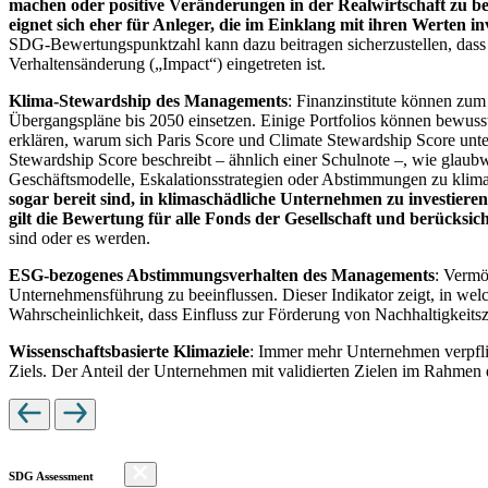
machen oder positive Veränderungen in der Realwirtschaft zu be
eignet sich eher für Anleger, die im Einklang mit ihren Werten i
SDG-Bewertungspunktzahl kann dazu beitragen sicherzustellen, dass dur
Verhaltensänderung („Impact“) eingetreten ist.
Klima-Stewardship des Managements
: Finanzinstitute können zum
Übergangspläne bis 2050 einsetzen. Einige Portfolios können bewusst
erklären, warum sich Paris Score und Climate Stewardship Score unt
Stewardship Score beschreibt – ähnlich einer Schulnote –, wie gla
Geschäftsmodelle, Eskalationsstrategien oder Abstimmungen zu kli
sogar bereit sind, in klimaschädliche Unternehmen zu investiere
gilt die Bewertung für alle Fonds der Gesellschaft und berücks
sind oder es werden.
ESG-bezogenes Abstimmungsverhalten des Managements
: Vermö
Unternehmensführung zu beeinflussen. Dieser Indikator zeigt, in we
Wahrscheinlichkeit, dass Einfluss zur Förderung von Nachhaltigkeitszi
Wissenschaftsbasierte Klimaziele
: Immer mehr Unternehmen verpfli
Ziels. Der Anteil der Unternehmen mit validierten Zielen im Rahmen 
SDG Assessment