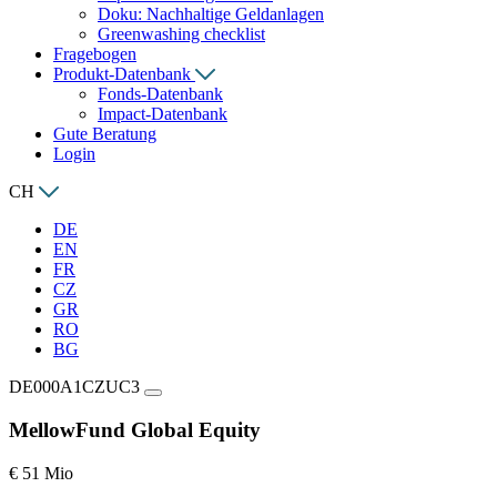
Doku: Nachhaltige Geldanlagen
Greenwashing checklist
Fragebogen
Produkt-Datenbank
Fonds-Datenbank
Impact-Datenbank
Gute Beratung
Login
CH
DE
EN
FR
CZ
GR
RO
BG
DE000A1CZUC3
MellowFund Global Equity
€ 51 Mio