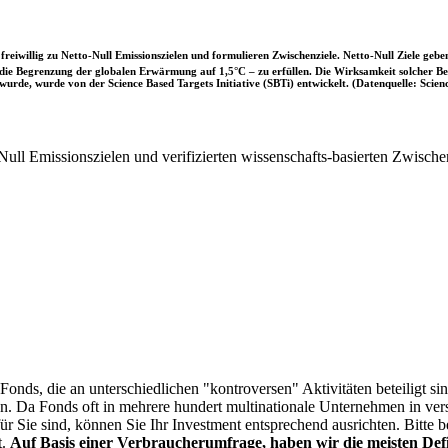
iwillig zu Netto-Null Emissionszielen und formulieren Zwischenziele. Netto-Null Ziele geben
ie Begrenzung der globalen Erwärmung auf 1,5°C – zu erfüllen. Die Wirksamkeit solcher Beke
wurde, wurde von der Science Based Targets Initiative (SBTi) entwickelt. (Datenquelle: Scienc
ull Emissionszielen und verifizierten wissenschafts-basierten Zwische
onds, die an unterschiedlichen "kontroversen" Aktivitäten beteiligt sind
sen. Da Fonds oft in mehrere hundert multinationale Unternehmen in ver
 für Sie sind, können Sie Ihr Investment entsprechend ausrichten. Bitt
t.
Auf Basis einer Verbraucherumfrage, haben wir die meisten Defin