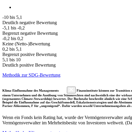
-10 bis 5,1
Deutlich negative Bewertung
-5,1 bis -0,2
Begrenzt negative Bewertung
-0,2 bis 0,2
Keine (Netto-)Bewertung
0,2 bis 5,1
Begrenzt positive Bewertung
5,1 bis 10
Deutlich positive Bewertung
Methodik zur SDG-Bewertung
Klima-Einflussnahme des Managements
Finanzinstitute können zur Transition z
einem Unternehmen und die Ausübung von Stimmrechten sind nachweislich eine der wirksam
(sogenanntes Climate-Stewardship) bewertet. Der Buchstabe beschreibt ähnlich wie eine S
Beispiel die Einflussnahme auf das Geschäftsmodell, Eskalationsstrategien und die Abst
Pariser Abkommen, F für „ungenügend“. Dafür wurden sowohl Unternehmensangaben als a
Wenn ein Fonds kein Rating hat, wurde der Vermögensverwalter aufgru
Vermögensverwalter im Mehrheitsbesitz von Investoren weltweit. (D