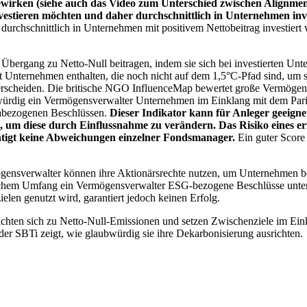
wirken (siehe auch das Video zum Unterschied zwischen Alignment
nvestieren möchten und daher durchschnittlich in Unternehmen inve
chschnittlich in Unternehmen mit positivem Nettobeitrag investiert wird
 Übergang zu Netto-Null beitragen, indem sie sich bei investierten Unt
 Unternehmen enthalten, die noch nicht auf dem 1,5°C-Pfad sind, um s
erscheiden. Die britische NGO InfluenceMap bewertet große Vermögensv
ubwürdig ein Vermögensverwalter Unternehmen im Einklang mit dem Pari
mabezogenen Beschlüssen.
Dieser Indikator kann für Anleger geeignet
n, um diese durch Einflussnahme zu verändern. Das Risiko eines er
ichtigt keine Abweichungen einzelner Fondsmanager.
Ein guter Score 
gensverwalter können ihre Aktionärsrechte nutzen, um Unternehmen
lchem Umfang ein Vermögensverwalter ESG-bezogene Beschlüsse unterstü
elen genutzt wird, garantiert jedoch keinen Erfolg.
chten sich zu Netto-Null-Emissionen und setzen Zwischenziele im Eink
der SBTi zeigt, wie glaubwürdig sie ihre Dekarbonisierung ausrichten.