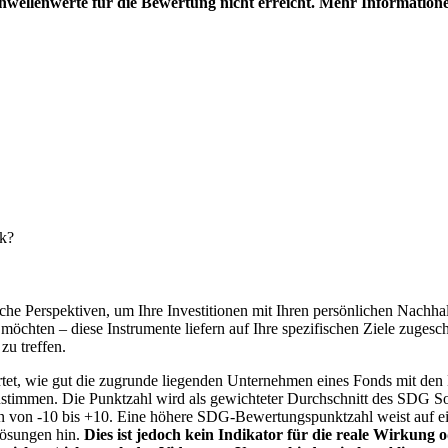
hwellenwerte für die Bewertung nicht erreicht. Mehr Information
nk?
e Perspektiven, um Ihre Investitionen mit Ihren persönlichen Nachhalt
chten – diese Instrumente liefern auf Ihre spezifischen Ziele zugesch
zu treffen.
t, wie gut die zugrunde liegenden Unternehmen eines Fonds mit den 
timmen. Die Punktzahl wird als gewichteter Durchschnitt des SDG Solut
n von -10 bis +10. Eine höhere SDG-Bewertungspunktzahl weist auf eine
Lösungen hin.
Dies ist jedoch kein Indikator für die reale Wirkung