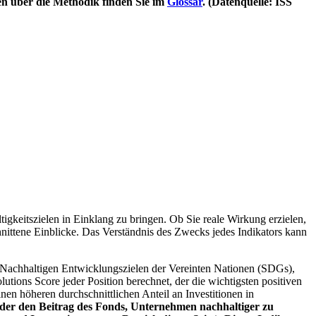
en über die Methodik finden Sie im
Glossar
. (Datenquelle: ISS
igkeitszielen in Einklang zu bringen. Ob Sie reale Wirkung erzielen,
nittene Einblicke. Das Verständnis des Zwecks jedes Indikators kann
Nachhaltigen Entwicklungszielen der Vereinten Nationen (SDGs),
ions Score jeder Position berechnet, der die wichtigsten positiven
n höheren durchschnittlichen Anteil an Investitionen in
 oder den Beitrag des Fonds, Unternehmen nachhaltiger zu